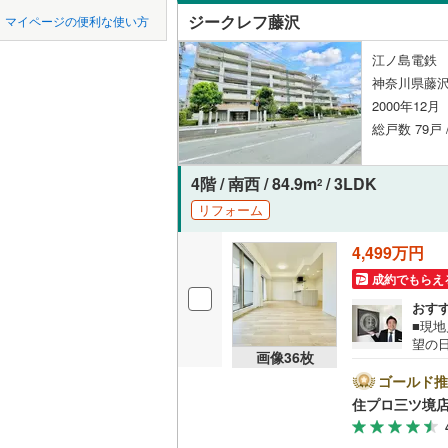
中国
鳥取
ジークレフ藤沢
マイページの便利な使い方
ペット可
横浜線
(
82
四国
徳島
江ノ島電鉄 
相模線
(
48
配置、向き、
神奈川県藤沢
2000年12
五日市線
(
九州・沖縄
福岡
角住戸
（
総戸数 79戸
京浜東北
4階 / 南西 / 84.9m
/ 3LDK
階下に住
総武線
(
1,
2
0
0
0
0
0
0
リフォーム
該当物件
該当物件
該当物件
該当物件
該当物件
該当物件
件
件
件
件
件
件
東北新幹
構造・規模・
4,499万円
秋田新幹
耐震構造
成約でもらえ
おす
地下鉄
東京メト
大規模（
■現
（
0
）
望の
東京メト
画像
36
枚
沢市
限定で
ゴールド推
東京メト
立地
---------- 弊社独自の住宅ローン提案システム 弊社ではファイナ
住プロ三ツ境
ッフ
東京メト
最寄りの
成】