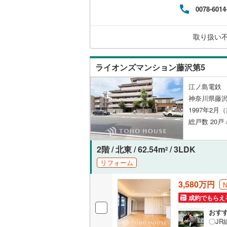
ン残
都営新宿
0078-6014
国か
共用施設
る【
横浜市営
【この
コンシェ
(
185
)
取り扱い
設備
私鉄・その他
わたらせ
ライオンズマンション藤沢第5
床暖房
（
宇都宮ラ
江ノ島電鉄 
神奈川県藤沢
鹿島臨海
1997年2月
間取り、居室
小湊鐵道
(
総戸数 20戸 
上毛電気
バリアフ
2階 / 北東 / 62.54m
/ 3LDK
2
流鉄流山
リフォーム
LD
京成本線
(
3,580万円
リビング
京成金町
（
8
）
成約でもらえ
おす
北総鉄道
〇J
キッチン