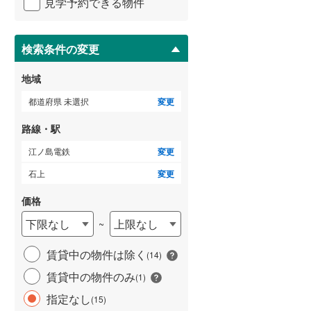
見学予約できる物件
ペ
横浜市営地下鉄ブルーライン
(
992
)
ー
ジ
に
検索条件の変更
ゲストルーム
（
1
）
保
存
地域
いすみ鉄道
(
0
)
す
る
都道府県 未選択
変更
ＴＶモニタ付インターホン
関東鉄道常総線
(
12
)
（
11
）
路線・駅
銚子電気鉄道
(
0
)
江ノ島電鉄
変更
上信電鉄上信線
(
29
)
石上
変更
埼玉新都市交通伊奈線
(
140
)
価格
京成成田高速鉄道アクセス線
(
1
)
下限なし
上限なし
~
京成千葉線
(
242
)
賃貸中の物件は除く
(
14
)
京成松戸線
(
251
)
賃貸中の物件のみ
(
1
)
芝山鉄道
(
0
)
指定なし
(
15
)