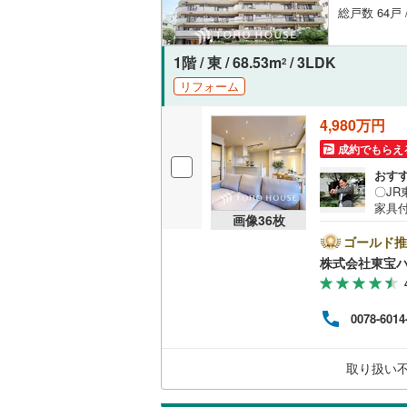
総戸数 64戸 
1階 / 東 / 68.53m
/ 3LDK
2
リフォーム
4,980万円
成約でもらえ
おす
〇J
家具
画像
36
枚
則有り
成約す
ゴールド推
ャン
株式会社東宝
からお
い。
ら6
0078-6014
融機関
もの
表記
取り扱い
ーー