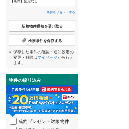
条件
指定なし
横須賀線
(
774
)
条件をリセットする
青梅線
(
187
)
こ
新着物件通知を受け取る
の
小海線
(
5
)
宮崎
鹿児島
沖縄
検
2階以上
（
14
）
索
検索条件を保存する
埼京線
(
1,557
)
条
件
保存した条件の確認・通知設定の
最上階
身延線
(
（
26
2
)
）
で
変更・解除は
マイページ
から行え
通
する
る
条件をリセットする
条件をリセットする
条件をリセットする
条件をリセットする
条件をリセットする
条件をリセットする
ます。
山形新幹線
(
212
)
知
を
東海道新幹線
(
190
)
受
制震構造
（
0
）
物件の絞り込み
け
取
東京メトロ丸ノ内方南支線
(
214
)
低層マンション（4階建て以
る
下）
（
1
）
・
東京メトロ千代田線
(
754
)
条
件
東京メトロ南北線
(
1,077
)
を
成約プレゼント対象物件
マ
都営三田線
(
1,225
)
小学校まで1km以内
（
11
）
イ