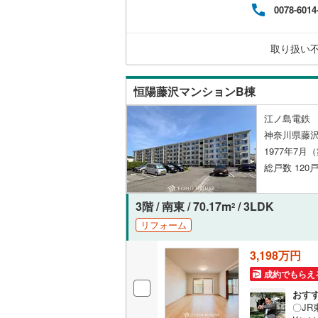
0078-6014
00
さい
計画
取り扱い
車の
ます
恒陽藤沢マンションB棟
江ノ島電鉄 
神奈川県藤
1977年7月
総戸数 120戸
3階 / 南東 / 70.17m
/ 3LDK
2
リフォーム
3,198万円
成約でもらえ
おす
〇J