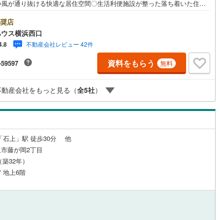
い風が通り抜ける快適な居住空間〇生活利便施設が整った落ち着いた住宅
崎線
(
831
)
東武亀戸線
(
186
)
適な毎日をーーーーYahoo！ 不動産キャンペーン対象店舗ーーーー当店
ッチン
（
1
）
対面キッチン
（
13
）
を成約するとPayPayボーナスライトがもらえる「Yahoo！ 不動産 物件
奨店
線
(
8
)
東武佐野線
(
3
)
約キャンペーン」の対象になります。「資料をもらう」「見学予約をす
ハウス横浜西口
タンからお問い合わせください。※必ずYahoo！ JAPAN IDでログインし
川線
(
4
)
東武宇都宮線
(
24
)
不動産会社レビュー 42件
4.8
ださい。※PayPayボーナスライトは出金と譲渡はできません。有効期限は
日から60日です。ーーーーーーーーーーーーーーーーーーーーーーーーー
線
(
1,075
)
東武越生線
(
32
)
機あり
（
12
）
浴室に窓あり
（
2
）
資料をもらう
-59597
無料
金融機関/都市銀行利率/年利 0.95％（変動金利）※上記金利は 2026年8月
 のものであり、実際の適用金利は融資実行時のものとなります。金利情勢
線
(
895
)
西武秩父線
(
17
)
り表記の返済額と異なる場合があります。ーーーーーーーーーーーーーー
庭
不動産会社をもっと見る（
全
5
社
）
ーーーーーーーーー
線
(
976
)
西武国分寺線
(
79
)
ルコニー
（
1
）
専用庭
（
0
）
川線
(
115
)
西武拝島線
(
83
)
線
(
10
)
京王線
(
797
)
「石上」駅 徒歩30分 他
インクローゼット
原線
(
368
)
京王井の頭線
(
559
)
市藤が岡2丁目
月（築32年）
ノ島線
(
498
)
小田急多摩線
(
167
)
/ 地上6階
契約、入居関連など
川線
(
166
)
東急大井町線
(
408
)
線
(
440
)
東急世田谷線
(
248
)
能
（
7
）