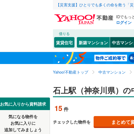
【災害支援】ひとりでも多くの命を救う「災
IDでもっ
ログイン
借りる
北海道
JR
北海道
東北本線
(
こだわり条件
リフォーム、
賃貸住宅
新築マンション
中古マンシ
川越線
(
26
リノベー
東北
青森
（
11
）
吾妻線
(
52
(
76
)
(
15
)
(
7
関東
東京
日光線
(
47
Yahoo!不動産トップ
中古マンション
共用設備
湘南新宿
宅配ボッ
信越・北陸
新潟
石上駅（神奈川県）の
(
1,739
)
由比ケ浜
(
12
)
(
2
トランク
(
11
)
外房線
(
12
東海
愛知
お気に入りから資料請求
15
件
駐車場空
成田線
(
52
気になる物件を
（
13
）
近畿
大阪
まとめて
チェックした物件を
東金線
(
15
お気に入りに
追加してみましょう
管理・管理規
南武線
(
60