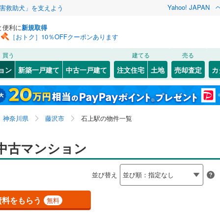
Yahoo! JAPAN
害救助犬」を支えよう
と便利に
新規取得
［おトク］10％OFFクーポンあります
検索条件を保存しました
買う
建てる
売る
569
)
常磐線
(
603
)
リノベーション
ョン
新築一戸建て
中古一戸建て
注文住宅
土地
売却査定
カ
この検索条件の新着物件通知は、
マイページ
から設定できます。
3
)
高崎線
(
609
)
ション・リフォーム
築古・築30年以上
（
7
）
岩手
宮城
秋田
山形
)
両毛線
(
54
)
江ノ島
七里ケ浜
)
(
8
)
(
12
)
(
2
)
(
2
)
(
20
)
(
3
)
関東、石上駅
神奈川
埼玉
千葉
茨城
)
烏山線
(
46
)
神奈川県
藤沢市
石上駅の物件一覧
ライン（宇都宮～逗子）
湘南新宿ライン（前橋～小田原）
クスあり
（
9
）
24時間ゴミ出し可
（
3
）
長野
富山
石川
福井
中古マンション
(
1,865
)
7
)
検索条件を保存する
ルーム
（
4
）
エレベーター
（
12
）
8
)
内房線
(
115
)
閉じる
閉じる
お気に入りリストを見る
お気に入りリストを見る
閉じる
閉じる
岐阜
静岡
三重
並び替え
きあり（近隣を含む）
オートロック
（
11
）
マイページ
)
鹿島線
(
1
)
兵庫
京都
滋賀
奈良
資料をもらう
無料
)
東海道本線
(
949
)
約
8
)
鶴見線
(
138
)