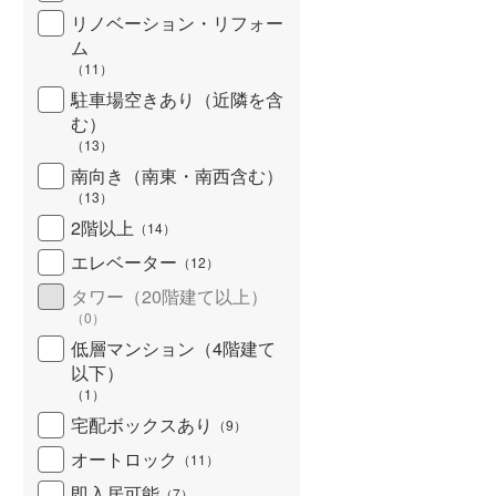
リノベーション・リフォー
ム
（
11
）
駐車場空きあり（近隣を含
む）
（
13
）
南向き（南東・南西含む）
（
13
）
2階以上
（
14
）
エレベーター
（
12
）
タワー（20階建て以上）
（
0
）
低層マンション（4階建て
以下）
（
1
）
宅配ボックスあり
（
9
）
オートロック
（
11
）
即入居可能
（
7
）