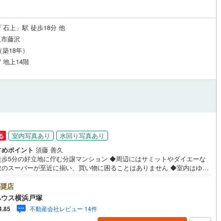
「石上」駅 徒歩18分 他
沢市藤沢
月（築18年）
/ 地上14階
室内写真あり
水回り写真あり
る
すめポイント
須藤 善久
徒歩5分の好立地に佇む分譲マンション ◆周辺にはサミットやダイエーな
数のスーパーが至近に揃い、買い物に困ることはありません ◆室内はゆと
る約11.4帖のステューディオ。2口ガスコンロや浴室換気乾燥暖房機など快
設備が充実◆オートロックや防犯カメラ、宅配ボックスを完備し、24時間
奨店
出しも可能な利便性と安心感を両立 ＝＝＝＝＝＝＝＝＝＝＝＝＝＝＝＝＝
ハウス横浜戸塚
【東宝ハウス横浜戸塚】提携銀行 じぶん銀行利用可 *がん100％保証団信
不動産会社レビュー 14件
4.85
疾病保障付き＝＝＝＝＝＝＝＝＝＝＝＝＝＝＝＝＝＝＝＝○現地見学会（事
ずお問い合わせください）毎日、ご見学・ご相談が可能です。9:00～21: