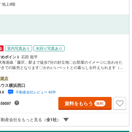
/ 地上9階
室内写真あり
水回り写真あり
る
すめポイント
石田 龍平
R東海道線「藤沢」駅まで徒歩7分の好立地〇お部屋のイメージに合わせた
付きでの販売となります〇かわいいペットとの暮らしを叶えられます（細
）ーーーーYahoo！ 不動産キャンペーン対象店舗ーーーー当店で物件を
るとPayPayボーナスライトがもらえる「Yahoo！ 不動産 物件ご成約キ
奨店
ペーン」の対象になります。「資料をもらう」「見学予約をする」ボタン
ハウス横浜西口
問い合わせください。※必ずYahoo！ JAPAN IDでログインしてくださ
不動産会社レビュー 42件
4.8
※PayPayボーナスライトは出金と譲渡はできません。有効期限は付与日か
0日です。ーーーーーーーーーーーーーーーーーーーーーーーーーー紹介金
資料をもらう
-59597
無料
/都市銀行利率/年利 0.95％（変動金利）※上記金利は 2026年8月時点 の
であり、実際の適用金利は融資実行時のものとなります。金利情勢により
の返済額と異なる場合があります。ーーーーーーーーーーーーーーーーー
不動産会社をもっと見る（
全
1
社
）
ーーーーーー