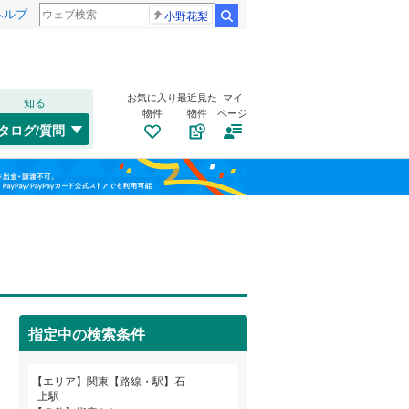
ヘルプ
小野花梨
検索
お気に入り
最近見た
マイ
知る
物件
物件
ページ
水郡線
(
20
)
タログ/質問
上越線
(
48
)
福島
水戸線
(
6
)
稲村ケ崎
(
3
)
(
3
)
(
3
)
栃木
群馬
山梨
信越本線
(
32
)
総武本線
(
588
)
自転車置き場
（
14
）
バイク置き場
（
11
）
京葉線
(
497
)
指定中の検索条件
防犯カメラ
（
4
）
久留里線
(
5
)
和歌山
山手線
(
2,092
)
エリア
関東【路線・駅】石
上駅
武蔵野線
(
680
)