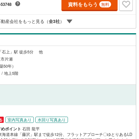
資料をもらう
-53748
無料
まで。ご自宅へお迎え、最寄駅でお待ち合わせ、弊社へのご来社等ご相談下
。○FPによるライフプランのシミュレーションライフプランにあった資金
や、住宅ローンのご相談など。○キッズスペースもご用意しております○お
不動産会社をもっと見る（
全
3
社
）
無料提携駐車場がございます詳しくは営業スタッフよりお伝えさせて頂き
。なんでもお気軽にお申し付けくださいませ。
「石上」駅 徒歩5分 他
沢市片瀬
（築50年）
 / 地上5階
室内写真あり
水回り写真あり
る
すめポイント
石田 龍平
R東海道本線「藤沢」駅まで徒歩12分、フラットアプローチ〇ゆとりあるLD