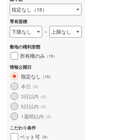
京急本線
(
1,414
)
指定なし
（
15
）
京急逗子線
(
71
)
専有面積
東京モノレール
(
208
)
下限なし
上限なし
~
詳しく見る
相模鉄道本線
(
561
)
敷地の権利形態
横浜シーサイドライン
(
89
)
所有権のみ
（
15
）
湘南モノレール江の島線
(
76
)
情報公開日
富士急行線
(
65
)
指定なし
（
15
）
東葉高速鉄道
(
170
)
本日
（
0
）
ディズニーリゾートライン
(
30
)
3日以内
（
0
）
5日以内
（
0
）
1週間以内
（
0
）
こだわり条件
ペット可
（
9
）