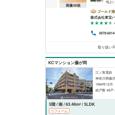
地よ
東武伊勢
画像
36
枚
街で快
独立型キ
で物件
ゴールド推
東武小泉
ご成
株式会社東宝
る」ボ
浴室
東武鬼怒
てく
付与
東武東上
浴室乾燥
0078-6014
ー紹介
時点
西武池袋
によ
バルコニー、
取り扱い
ーー
西武新宿
ルーフバ
西武多摩
KCマンション藤が岡
収納
西武山口
江ノ島電鉄 
ウォーク
京王相模
神奈川県藤沢
（
4
）
1994年12
小田急江
総戸数 49戸 
販売、価格、
東急多摩
5階 / 南 / 63.46m
/ 3LDK
2
東急池上
即入居可
リフォーム