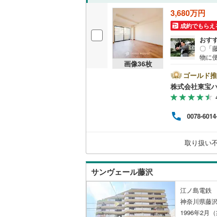
こどもの
オンライン対
3,680万円
京急空港
成約でもらえ
オンライ
京急久里
おす
〇「
オンライ
ゆりかも
物に
画像
36
枚
ーーー
相模鉄道
とPa
ゴールド推
ン」
株式会社東宝
横浜高速
い合わ
ay
す。
箱根登山
0078-6014
市銀行
り、
伊豆箱根
済額
取り扱い
ーー
多摩モノ
サンヴェール藤沢
江ノ島電鉄 
神奈川県藤
1996年2月