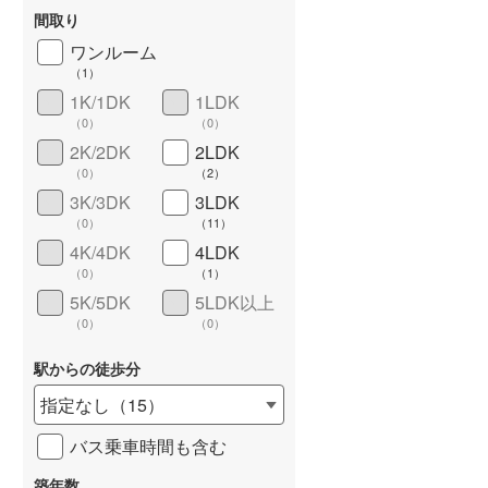
東武桐生線
(
5
)
間取り
東武日光線
(
18
)
ワンルーム
（
1
）
東武野田線
(
389
)
1K/1DK
1LDK
（
0
）
（
0
）
野岩鉄道会津鬼怒川線
(
4
)
2K/2DK
2LDK
西武有楽町線
(
172
)
（
0
）
（
2
）
3K/3DK
3LDK
西武多摩湖線
(
91
)
（
0
）
（
11
）
ワイドバルコニー
（
4
）
4K/4DK
4LDK
西武狭山線
(
61
)
（
0
）
（
1
）
京王高尾線
(
126
)
5K/5DK
5LDK以上
（
0
）
（
0
）
小田急小田原線
(
1,043
)
駅からの徒歩分
東急東横線
(
967
)
指定なし
（
15
）
東急田園都市線
(
1,021
)
バス乗車時間も含む
東急目黒線
(
437
)
築年数