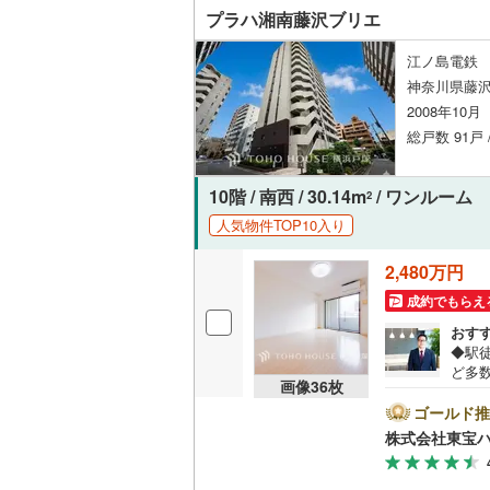
プラハ湘南藤沢ブリエ
江ノ島電鉄 
神奈川県藤
2008年10
総戸数 91戸 
10階 / 南西 / 30.14m
/ ワンルーム
2
人気物件TOP10入り
2,480万円
成約でもらえ
おす
◆駅
ど多
画像
36
枚
りあ
適な
ゴールド推
ゴミ
株式会社東宝
＝＝＝
＋全
前に必