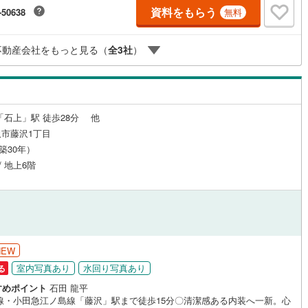
高】【住宅購入者だけが加入できる無料の生命保険】【13年間もらえる、
線
(
892
)
都営大江戸線
(
2,072
)
資料をもらう
-50638
無料
らの特別ボーナス】これから多くなる【教育費】住宅を買った後から始ま
住宅ローン返済】65歳以上から必要になる【老後の費用負担】住宅探しの
地下鉄グリーンライン
タイミング】で不安な部分を明確にしていきませんか？？ --------------
ルジュサービス
（
0
）
キッズルーム
（
3
）
不動産会社をもっと見る（
全
3
社
）
渓谷鐵道
(
1
)
真岡鐵道
(
0
)
1
）
オール電化
（
1
）
イトレール
(
47
)
関東鉄道竜ケ崎線
(
3
)
「石上」駅 徒歩28分 他
市藤沢1丁目
鉄道大洗鹿島線
(
21
)
ひたちなか海浜鉄道湊線
(
1
)
（築30年）
全体
7
)
千葉都市モノレール
(
157
)
/ 地上6階
鉄道上毛線
(
18
)
秩父鉄道
(
32
)
リー住宅
（
0
）
線
(
87
)
つくばエクスプレス
(
543
)
715
)
京成押上線
(
213
)
ダイニング15畳以上
NEW
線
(
89
)
京成千原線
(
68
)
室内写真あり
水回り写真あり
る
すめポイント
石田 龍平
北総線
(
161
)
山万ユーカリが丘線
(
19
)
R線・小田急江ノ島線「藤沢」駅まで徒歩15分〇清潔感ある内装へ一新。心