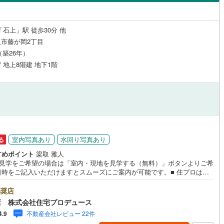
島根
岡山
広島
山口
（
9
）
24時間有人管理
（
0
）
1
)
根岸線
(
555
)
香川
愛媛
高知
「石上」駅 徒歩30分 他
4
)
中央本線（JR東日本）
(
1,183
)
保存した条件を見る
建ち方、日当たり
市藤が岡2丁目
月（築26年）
11
)
八高線
(
254
)
佐賀
長崎
熊本
大分
4
）
南向き（南東・南西含む）
 / 地上8階建 地下1階
（
13
）
線
(
2,893
)
常磐線（各駅停車）
(
505
)
戸なし
943
)
（
0
）
メゾネット
御殿場線
(
7
)
（
0
）
この条件で検索する
この条件で検索する
この条件で検索する
この条件で検索する
この条件で検索する
この条件で検索する
市区町村以下を選択
市区町村を選択す
駅を選択する
線
(
217
)
上越新幹線
(
226
)
施工・品質・工法関連
線
(
166
)
北陸新幹線
(
227
)
（
3
）
免震構造
（
0
）
室内写真あり
水回り写真あり
る
すめポイント
梁取 雅人
ロ銀座線
(
713
)
東京メトロ丸ノ内線
(
1,213
)
総戸数200以上）
タワー（20階建て以上）
（
0
）
地見学をご希望の場合は「室内・現地を見学する（無料）」ボタンよりご希
日時をご記入いただけますとスムーズにご案内が可能です。■ 住プロは藤
ロ日比谷線
(
1,126
)
東京メトロ東西線
(
1,067
)
に強い！ 住プロは藤沢市の不動産売買専門会社です！最新物件情報や当社
販売する物件情報も多数ございますので、お気軽にお問合せ下さい！ ----
奨店
ロ有楽町線
(
1,247
)
東京メトロ半蔵門線
(
717
)
ンシャル専門スタ
店 株式会社住宅プロデュース
による【丁寧な資金アドバイス】【ファイナンシャルプラン提案書の作
ロ副都心線
(
938
)
都営浅草線
(
978
)
駅が始発駅
（
8
）
海まで2km以内
（
3
）
不動産会社レビュー 22件
4.9
を随時行っております。意外に知らないお客様が多い【定年時の住宅ロー