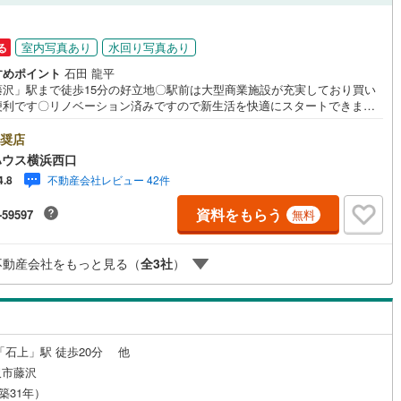
国線
(
54
)
東急新横浜線
(
141
)
応
線
(
89
)
京急大師線
(
105
)
室内写真あり
水回り写真あり
る
ン内見(相談)可
（
10
）
IT重説可
（
7
）
浜線
(
52
)
都電荒川線
(
504
)
すめポイント
石田 龍平
藤沢」駅まで徒歩15分の好立地〇駅前は大型商業施設が充実しており買い
ン対応とは？
め
(
401
)
都営日暮里・舎人ライナー
(
251
)
便利です〇リノベーション済みですので新生活を快適にスタートできます
ーYahoo！ 不動産キャンペーン対象店舗ーーーー当店で物件を成約する
いずみ野線
(
129
)
相模鉄道新横浜線
(
103
)
yPayボーナスライトがもらえる「Yahoo！ 不動産 物件ご成約キャンペー
奨店
の対象になります。「資料をもらう」「見学予約をする」ボタンからお問
ハウス横浜西口
鉄道みなとみらい線
(
254
)
江ノ島電鉄
(
141
)
せください。※必ずYahoo！ JAPAN IDでログインしてください。※PayP
不動産会社レビュー 42件
4.8
ボーナスライトは出金と譲渡はできません。有効期限は付与日から60日で
ーーーーーーーーーーーーーーーーーーーーーーーーーー紹介金融機関/都
鉄道
(
47
)
箱根登山ケーブルカー
(
35
)
資料をもらう
-59597
無料
利率/年利 0.95％（変動金利）※上記金利は 2026年8月時点 のものであ
実際の適用金利は融資実行時のものとなります。金利情勢により表記の返
鉄道大雄山線
(
10
)
東京臨海高速鉄道りんかい線
(
301
)
と異なる場合があります。ーーーーーーーーーーーーーーーーーーーーー
不動産会社をもっと見る（
全
3
社
）
ーー
レール
(
189
)
埼玉高速鉄道
(
382
)
「石上」駅 徒歩20分 他
沢市藤沢
（築31年）