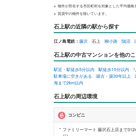
物件が所在する市区町村を対象とした平均価格
賃貸中の物件を除いています。
いすみ鉄
石上駅の近隣の駅から探す
IGRいわ
弘南鉄道
江ノ島電鉄：
藤沢
石上
柳小路
鵠沼
由利高原
石上駅の中古マンションを他のこ
長野電鉄
駅近・駅徒歩5分以内
駅徒歩10分以内
宇都宮ラ
駐車場に空きがある
築古・築30年以上
海まで2km以内
鹿島臨海
小湊鐵道
(
石上駅の周辺環境
上毛電気
コンビニ
流鉄流山
京成本線
(
ファミリーマート 藤沢石上店まで312m
分)