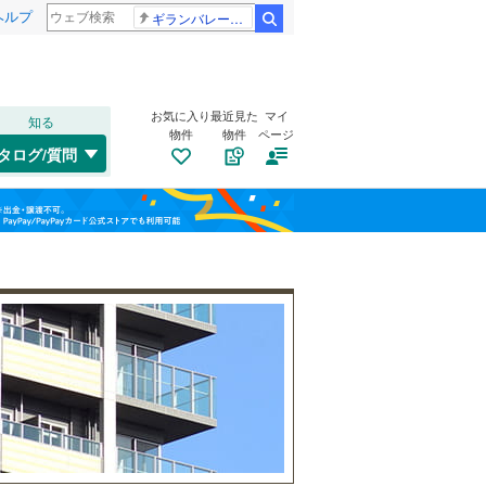
ヘルプ
ギランバレー症候群
検索
お気に入り
最近見た
マイ
知る
物件
物件
ページ
千歳線
(
8
)
タログ/質問
日高本線
(
0
)
福島
宗谷本線
(
1
)
稲村ケ崎
(
1
)
(
1
)
(
0
)
栃木
群馬
山梨
東北本線
(
252
)
川越線
(
73
)
自転車置き場
（
4
）
吾妻線
(
4
)
バイク置き場
（
2
）
日光線
(
14
)
防犯カメラ
（
3
）
仙石線
(
55
)
和歌山
大船渡線
(
0
)