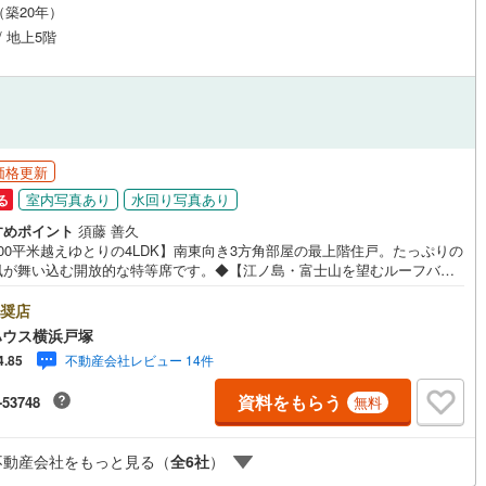
月（築20年）
応
)
片町線
(
46
)
/ 地上5階
ン内見(相談)可
（
4
）
IT重説可
（
4
）
)
関西空港線
(
0
)
東線
(
132
)
本四備讃線
(
0
)
ン対応とは？
予土線
(
0
)
価格更新
徳島線
(
6
)
室内写真あり
水回り写真あり
る
土讃線
(
7
)
すめポイント
須藤 善久
00平米越えゆとりの4LDK】南東向き3方角部屋の最上階住戸。たっぷりの
線
(
135
)
香椎線
(
13
)
風が舞い込む開放的な特等席です。◆【江ノ島・富士山を望むルーフバル
ー】湘南の海に浮かぶ江ノ島や、雄大な富士山を見晴らす住まい。◆【安
肥薩線
(
0
)
快適なオール電化住戸】火を使わないため、小さなお子様がいるご家庭で
奨店
心です。＝＝＝＝＝＝＝＝＝＝＝＝＝＝＝＝＝＝＝＝【東宝ハウス横浜戸
ハウス横浜戸塚
14
)
唐津線
(
0
)
携銀行 じぶん銀行利用可 *がん100％保証団信＋全疾病保障付き＝＝＝＝
不動産会社レビュー 14件
4.85
＝＝＝＝＝＝＝＝＝＝＝＝＝＝○現地見学会（事前に必ずお問い合わせくだ
毎日、ご見学・ご相談が可能です。9:00～21:00まで。ご自宅へお迎え、
0
)
大村線
(
0
)
資料をもらう
-53748
無料
駅でお待ち合わせ、弊社へのご来社等ご相談下さい。○FPによるライフプ
のシミュレーションライフプランにあった資金計画や、住宅ローンのご相
46
)
日豊本線
(
104
)
ど。○キッズスペースもご用意しております○お車の無料提携駐車場がござ
不動産会社をもっと見る（
全
6
社
）
す詳しくは営業スタッフよりお伝えさせて頂きます。なんでもお気軽にお
)
吉都線
(
0
)
付けくださいませ。