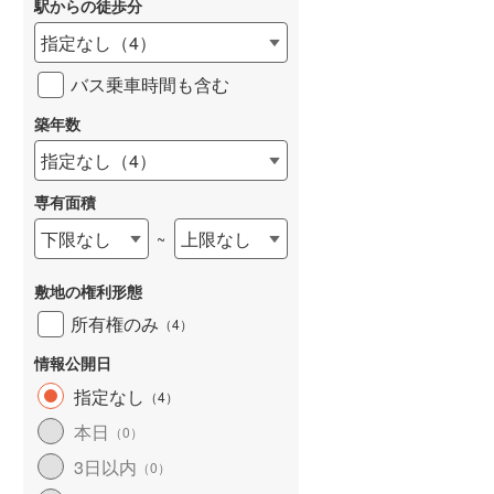
駅からの徒歩分
和歌山線
(
15
)
指定なし
（
4
）
東西線
(
83
)
バス乗車時間も含む
予讃線
(
16
)
築年数
詳しく見る
高徳線
(
27
)
指定なし
（
4
）
牟岐線
(
7
)
専有面積
山陽本線（JR九州）
(
5
)
下限なし
上限なし
~
篠栗線
(
30
)
敷地の権利形態
指宿枕崎線
(
26
)
所有権のみ
（
4
）
筑肥線
(
15
)
情報公開日
久大本線
(
37
)
指定なし
（
4
）
本日
（
0
）
日田彦山線
(
11
)
3日以内
（
0
）
筑豊本線
(
4
)