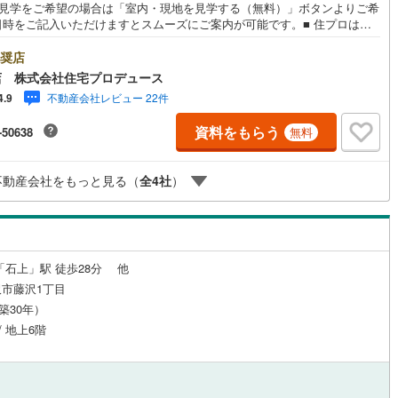
地見学をご希望の場合は「室内・現地を見学する（無料）」ボタンよりご希
日時をご記入いただけますとスムーズにご案内が可能です。■ 住プロは藤
8
)
鶴見線
(
49
)
に強い！ 住プロは藤沢市の不動産売買専門会社です！最新物件情報や当社
販売する物件情報も多数ございますので、お気軽にお問合せ下さい！ ----
奨店
ルジュサービス
6
)
（
0
）
キッズルーム
根岸線
(
149
)
（
1
）
ンシャル専門スタ
店 株式会社住宅プロデュース
による【丁寧な資金アドバイス】【ファイナンシャルプラン提案書の作
4
)
中央本線（JR東日本）
(
425
)
不動産会社レビュー 22件
4.9
を随時行っております。意外に知らないお客様が多い【定年時の住宅ロー
高】【住宅購入者だけが加入できる無料の生命保険】【13年間もらえる、
4
)
八高線
(
65
)
資料をもらう
-50638
無料
らの特別ボーナス】これから多くなる【教育費】住宅を買った後から始ま
1
）
オール電化
（
1
）
住宅ローン返済】65歳以上から必要になる【老後の費用負担】住宅探しの
8
)
大糸線（JR東日本）
(
4
)
タイミング】で不安な部分を明確にしていきませんか？？ --------------
不動産会社をもっと見る（
全
4
社
）
各駅停車）
(
170
)
埼京線
(
535
)
全体
)
東海道本線（JR東海）
(
163
)
リー住宅
（
0
）
飯田線
(
13
)
「石上」駅 徒歩28分 他
市藤沢1丁目
高山本線（JR東海）
(
13
)
（築30年）
ダイニング15畳以上
JR東海）
(
33
)
紀勢本線（JR東海）
(
2
)
/ 地上6階
博多南線
(
35
)
R西日本）
(
0
)
北陸本線
(
0
)