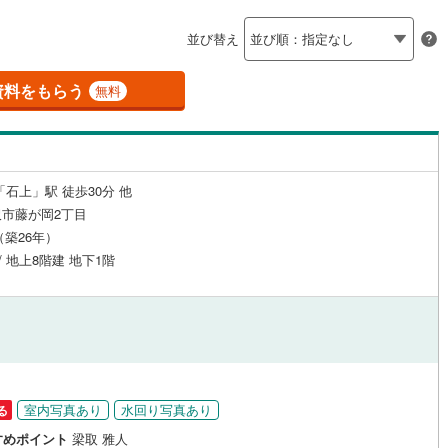
島根
岡山
広島
山口
釜石線
(
0
)
（
3
）
24時間有人管理
（
0
）
並び替え
)
花輪線
(
0
)
香川
愛媛
高知
保存した条件を見る
建ち方、日当たり
磐越東線
(
16
)
資料をもらう
無料
佐賀
長崎
熊本
大分
4
）
南向き（南東・南西含む）
陸羽東線
(
1
)
（
3
）
19
)
米坂線
(
0
)
戸なし
（
0
）
メゾネット
（
0
）
「石上」駅 徒歩30分 他
五能線
(
0
)
この条件で検索する
この条件で検索する
この条件で検索する
この条件で検索する
この条件で検索する
この条件で検索する
市区町村以下を選択
市区町村を選択す
駅を選択する
市藤が岡2丁目
施工・品質・工法関連
6
)
白新線
(
3
)
月（築26年）
 / 地上8階建 地下1階
越後線
(
9
)
（
1
）
免震構造
（
0
）
ライン（宇都宮～逗子）
湘南新宿ライン（前橋～小田原）
総戸数200以上）
タワー（20階建て以上）
（
0
）
(
559
)
)
内房線
(
26
)
)
鹿島線
(
0
)
室内写真あり
水回り写真あり
る
駅が始発駅
（
4
）
海まで2km以内
（
2
）
すめポイント
梁取 雅人
東海道本線
(
260
)