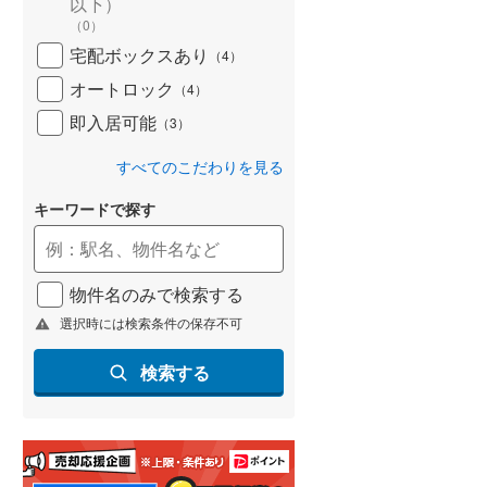
以下）
(
62
)
（
0
）
宅配ボックスあり
（
4
）
名古屋市営地下鉄鶴舞線
(
95
)
オートロック
（
4
）
名古屋市営地下鉄名港線
(
33
)
即入居可能
（
3
）
OsakaMetro長堀鶴見緑地線
(
120
)
すべてのこだわりを見る
OsakaMetro谷町線
(
203
)
キーワードで探す
OsakaMetro千日前線
(
118
)
神戸市営地下鉄海岸線
(
22
)
物件名のみで検索する
福岡市地下鉄七隈線
(
92
)
選択時には検索条件の保存不可
函館市電宝来・谷地頭線
(
1
)
検索する
真岡鐵道
(
0
)
山形鉄道フラワー長井線
(
0
)
えちごトキめき鉄道妙高はねうまラ