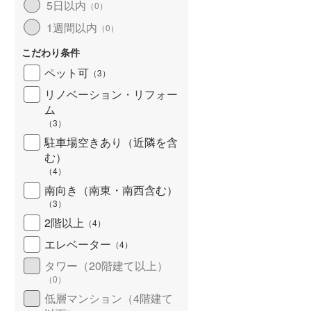
5日以内
（
0
）
北海道新幹線
(
0
)
1週間以内
（
0
）
山形新幹線
(
88
)
こだわり条件
東海道新幹線
(
179
)
ペット可
（
3
）
九州新幹線
(
49
)
リノベーション・リフォー
ム
（
3
）
駐車場空きあり（近隣を含
札幌市営地下鉄東豊線
(
19
)
む）
（
4
）
東京メトロ銀座線
(
302
)
南向き（南東・南西含む）
（
3
）
東京メトロ日比谷線
(
469
)
2階以上
（
4
）
東京メトロ有楽町線
(
419
)
エレベーター
（
4
）
東京メトロ副都心線
(
323
)
タワー（20階建て以上）
（
0
）
都営新宿線
(
343
)
低層マンション（4階建て
横浜市営地下鉄グリーンライン