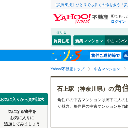
【災害支援】ひとりでも多くの命を救う「災
IDでもっ
ログイン
借りる
北海道
JR
北海道
函館本線
(
こだわり条件
リフォーム、
賃貸住宅
新築マンション
中古マンシ
石勝線
(
0
)
リノベー
東北
青森
（
3
）
根室本線
(
(
17
)
(
4
)
(
3
関東
東京
石北本線
(
Yahoo!不動産トップ
中古マンション
共用設備
常磐線
(
26
宅配ボッ
信越・北陸
新潟
角
石上駅（神奈川県）の
由比ケ浜
(
2
)
(
7
高崎線
(
17
トランク
(
2
)
東海
愛知
お気に入りから資料請求
角住戸の中古マンションは廊下に人の
両毛線
(
14
駐車場空
が魅力。角住戸の中古マンションをYah
烏山線
(
14
気になる物件を
（
4
）
近畿
大阪
お気に入りに
石巻線
(
4
)
追加してみましょう
管理・管理規