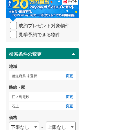
・
条
武蔵野線
(
191
)
件
を
ゲストルーム
横須賀線
(
202
)
（
1
）
成約プレゼント対象物件
マ
青梅線
(
65
)
イ
見学予約できる物件
ペ
小海線
(
0
)
ー
ＴＶモニタ付インターホン
ジ
京浜東北線
(
923
)
に
検索条件の変更
（
4
）
保
総武線
(
712
)
存
地域
す
御殿場線
(
18
)
る
都道府県 未選択
変更
中央本線（JR東海）
(
71
)
路線・駅
太多線
(
1
)
江ノ島電鉄
変更
名松線
(
2
)
石上
変更
東海道本線（JR西日本）
(
433
)
価格
下限なし
上限なし
~
小浜線
(
0
)