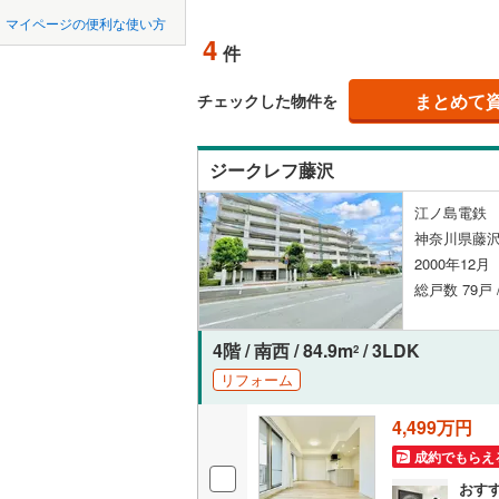
中国
鳥取
北上線
(
1
)
マイページの便利な使い方
ペット可
4
件
山田線
(
14
四国
徳島
配置、向き、
大湊線
(
0
)
まとめて
チェックした物件を
九州・沖縄
福岡
角住戸
（
只見線
(
2
)
ジークレフ藤沢
奥羽本線
(
階下に住
江ノ島電鉄 
男鹿線
(
8
)
0
0
0
0
0
0
神奈川県藤沢
該当物件
該当物件
該当物件
該当物件
該当物件
該当物件
件
件
件
件
件
件
構造・規模・
羽越本線
(
2000年12
総戸数 79戸
飯山線
(
0
)
耐震構造
湘南新宿
大規模（
4階 / 南西 / 84.9m
/ 3LDK
2
(
537
)
（
0
）
リフォーム
外房線
(
27
4,499万円
立地
成田線
(
11
成約でもらえ
最寄りの
おす
東金線
(
0
)