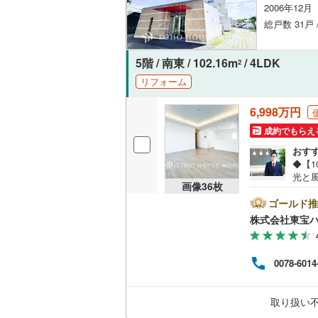
2006年12
オンライン対
桜井線
(
14
総戸数 31戸 
オンライ
阪和線
(
62
5階 / 南東 / 102.16m
/ 4LDK
2
おおさか
オンライ
リフォーム
内子線
(
0
)
6,998万円
鳴門線
(
2
)
成約でもらえ
土讃線
(
4
)
おす
◆【1
鹿児島本
光と
画像
36
枚
コニ
三角線
(
4
)
心で
ゴールド推
も安
株式会社東宝
長崎本線
(
塚】提
＝＝
さい）
佐世保線
(
0078-6014
最寄
ラン
豊肥本線
(
談な
取り扱い
いま
日南線
(
16
申し