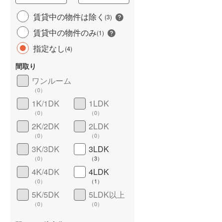
城端線
(
1
)
賃貸中の物件は除く
(
3
)
賃貸中の物件のみ
関西本線（JR西日本）
(
59
)
(
1
)
指定なし
(
4
)
大阪環状線
(
152
)
間取り
山陽本線（JR西日本）
(
218
)
ワンルーム
姫新線
(
19
)
（
0
）
1K/1DK
1LDK
ワイドバルコニー
（
3
）
吉備線
(
21
)
（
0
）
（
0
）
芸備線
(
19
)
2K/2DK
2LDK
（
0
）
（
0
）
可部線
(
24
)
3K/3DK
3LDK
（
0
）
（
3
）
宇部線
(
3
)
4K/4DK
4LDK
山陰本線
(
71
)
（
0
）
（
1
）
5K/5DK
5LDK以上
境線
(
1
)
（
0
）
（
0
）
奈良線
(
47
)