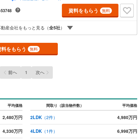
日、ご見学・ご相談が可能です。9:00～21:00まで。ご自宅へお迎え、最
でお待ち合わせ、弊社へのご来社等ご相談下さい。○FPによるライフプラ
資料をもらう
-53748
無料
シミュレーションライフプランにあった資金計画や、住宅ローンのご相談
営地下鉄東山線
(
153
)
名古屋市営地下鉄名城線
(
160
)
。○キッズスペースもご用意しております○お車の無料提携駐車場がござい
詳しくは営業スタッフよりお伝えさせて頂きます。なんでもお気軽にお申
不動産会社をもっと見る（
全
5
社
）
営地下鉄桜通線
(
101
)
名古屋市営地下鉄上飯田線
(
11
)
けくださいませ。
地下鉄烏丸線
(
134
)
京都市営地下鉄東西線
(
114
)
資料をもらう
無料
tro今里筋線
(
35
)
OsakaMetro御堂筋線
(
189
)
tro四つ橋線
(
109
)
OsakaMetro中央線
(
99
)
前へ
1
次へ
tro堺筋線
(
96
)
神戸市営地下鉄西神・山手線
(
89
)
下鉄空港線
(
80
)
福岡市地下鉄箱崎線
(
10
)
16
)
函館市電
(
5
)
平均価格
間取り（該当物件数）
平均価格
りび鉄道
(
0
)
わたらせ渓谷鐵道
(
0
)
2,480万円
2LDK
（
2
件）
4,980万円
行
(
8
)
会津鉄道
(
1
)
4,330万円
4LDK
（
1
件）
6,998万円
縦貫鉄道
(
0
)
しなの鉄道北しなの線
(
4
)