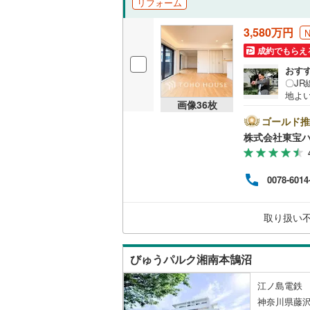
リフォーム
越美北線
(
独立型キ
3,580万円
氷見線
(
2
)
成約でもらえ
浴室
おす
紀勢本線（
〇J
浴室乾燥
地よ
桜島線
(
6
)
画像
36
枚
街で快
バルコニー、
で物件
ゴールド推
加古川線
(
ご成
株式会社東宝
る」ボ
ルーフバ
赤穂線
(
25
てく
付与
宇野線
(
41
0078-6014
収納
ー紹介
時点
福塩線
(
6
)
によ
ウォーク
取り扱い
ーー
岩徳線
(
1
)
（
0
）
小野田線
(
びゅうパルク湘南本鵠沼
販売、価格、
舞鶴線
(
1
)
江ノ島電鉄 
即入居可
木次線
(
0
)
神奈川県藤沢