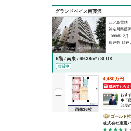
後藤寺線
(
グランドベイス南藤沢
東北新幹
江ノ島電鉄 
秋田新幹
神奈川県藤
1989年12
山陽新幹
総戸数 12戸 
西九州新
6階 / 南東 / 69.38m
/ 3LDK
2
地下鉄
札幌市営
賃貸中
仙台市地
4,480万円
東京メト
成約でもらえ
おす
東京メト
◆「
部屋
東京メト
画像
36
枚
暮ら
ムを
ゴールド推
都営浅草
提携銀
株式会社東宝
＝＝
都営大江