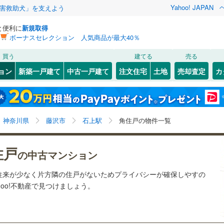
Yahoo! JAPAN
害救助犬」を支えよう
と便利に
新規取得
ボーナスセレクション 人気商品が最大40％
検索条件を保存しました
買う
建てる
売る
21
)
札沼線
(
7
)
リノベーション
ョン
新築一戸建て
中古一戸建て
注文住宅
土地
売却査定
カ
この検索条件の新着物件通知は、
マイページ
から設定できます。
室蘭本線
(
2
)
ション・リフォーム
築古・築30年以上
（
1
）
岩手
宮城
秋田
山形
1
)
富良野線
(
1
)
江ノ島
七里ケ浜
)
(
1
)
(
1
)
(
1
)
(
0
)
(
6
)
(
1
)
石上駅、角住戸
神奈川
埼玉
千葉
茨城
1
)
釧網本線
(
1
)
神奈川県
藤沢市
石上駅
角住戸の物件一覧
3
)
水郡線
(
12
)
クスあり
（
4
）
24時間ゴミ出し可
（
0
）
長野
富山
石川
福井
住戸
の中古マンション
)
8
)
上越線
(
16
)
検索条件を保存する
ルーム
（
4
）
エレベーター
（
4
）
閉じる
閉じる
お気に入りリストを見る
お気に入りリストを見る
閉じる
閉じる
岐阜
静岡
三重
往来が少なく片方隣の住戸がないためプライバシーが確保しやすの
)
水戸線
(
1
)
きあり（近隣を含む）
オートロック
（
4
）
マイページ
oo!不動産で見つけましょう。
)
仙山線
(
45
)
兵庫
京都
滋賀
奈良
気仙沼線
(
0
)
約