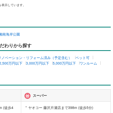
を表示しています。
道
(
0
)
北越急行ほくほく線
(
0
)
て銀河鉄道
(
13
)
青い森鉄道
(
0
)
弘南線
(
1
)
弘南鉄道大鰐線
(
1
)
湘南海岸公園
鉄道鳥海山ろく線
(
0
)
福島交通飯坂線
(
8
)
だわりから探す
長野線
(
5
)
上田電鉄別所線
(
4
)
リノベーション・リフォーム済み（予定含む）
ペット可
イトレール
(
15
)
関東鉄道竜ケ崎線
(
0
)
2,500万円以下
3,000万円以下
5,000万円以下
ワンルーム
鉄道大洗鹿島線
(
3
)
ひたちなか海浜鉄道湊線
(
0
)
2
)
千葉都市モノレール
(
34
)
鉄道上毛線
(
3
)
秩父鉄道
(
5
)
スーパー
線
(
22
)
つくばエクスプレス
(
216
)
230
)
京成押上線
(
68
)
 (徒歩4
ヤオコー 藤沢片瀬店まで398m (徒歩5分)