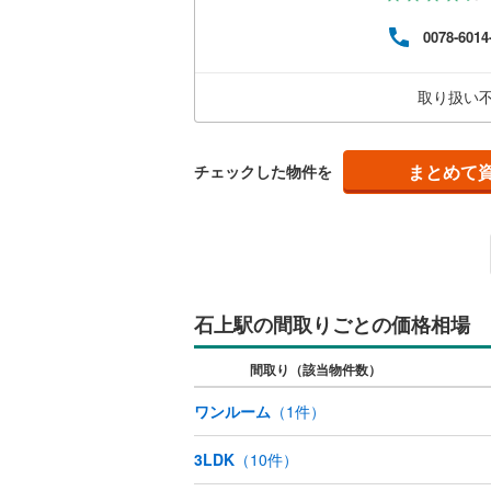
い）毎
寄駅
0078-6014
ンの
名古屋市
など
ます
取り扱い
名古屋市
し付
京都市営
まとめて
チェックした物件を
OsakaMe
OsakaMe
OsakaMe
福岡市地
石上駅の間取りごとの価格相場
私鉄・その他
札幌市電
(
間取り（該当物件数）
道南いさ
ワンルーム
（
1
件）
阿武隈急
3LDK
（
10
件）
秋田内陸