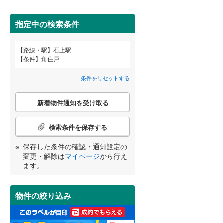
田沢湖線
(
12
)
指定中の検索条件
八戸線
(
0
)
磐越西線
(
10
)
路線・駅
石上駅
宮崎
鹿児島
沖縄
条件
角住戸
2階以上
（
4
）
陸羽西線
(
0
)
条件をリセットする
左沢線
(
1
)
最上階
（
1
）
こ
津軽線
(
0
)
新着物件通知を受け取る
の
する
る
条件をリセットする
条件をリセットする
条件をリセットする
条件をリセットする
条件をリセットする
条件をリセットする
検
信越本線
(
20
)
索
検索条件を保存する
条
弥彦線
(
1
)
制震構造
（
0
）
件
保存した条件の確認・通知設定の
で
総武本線
(
195
)
低層マンション（4階建て以
変更・解除は
マイページ
から行え
通
ます。
下）
（
0
）
知
を
京葉線
(
128
)
受
物件の絞り込み
け
久留里線
(
1
)
取
小学校まで1km以内
（
3
）
る
山手線
(
776
)