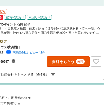
6
)
七尾線
(
0
)
ッチン
（
0
）
対面キッチン
（
4
）
NEW
高山本線（JR西日本）
(
1
)
室内写真あり
水回り写真あり
る
すめポイント
石田 龍平
JR西日本）
(
10
)
湖西線
(
25
)
R線・小田急江ノ島線「藤沢」駅まで徒歩15分〇清潔感ある内装へ一新。心
機あり
（
3
）
浴室に窓あり
（
1
）
い風が通り抜ける快適な居住空間〇生活利便施設が整った落ち着いた住宅
福知山線
(
122
)
適な毎日をーーーーYahoo！ 不動産キャンペーン対象店舗ーーーー当店
庭
を成約するとPayPayボーナスライトがもらえる「Yahoo！ 不動産 物件
奨店
6
)
播但線
(
20
)
約キャンペーン」の対象になります。「資料をもらう」「見学予約をす
ハウス横浜西口
タンからお問い合わせください。※必ずYahoo！ JAPAN IDでログインし
ルコニー
（
1
）
専用庭
（
0
）
)
津山線
(
21
)
不動産会社レビュー 42件
4.8
ださい。※PayPayボーナスライトは出金と譲渡はできません。有効期限は
日から60日です。ーーーーーーーーーーーーーーーーーーーーーーーーー
)
伯備線
(
31
)
資料をもらう
-59597
無料
金融機関/都市銀行利率/年利 0.95％（変動金利）※上記金利は 2026年8月
 のものであり、実際の適用金利は融資実行時のものとなります。金利情勢
呉線
(
28
)
り表記の返済額と異なる場合があります。ーーーーーーーーーーーーーー
インクローゼット
不動産会社をもっと見る（
全
4
社
）
ーーーーーーーーー
山口線
(
2
)
3
)
美祢線
(
0
)
契約、入居関連など
因美線
(
2
)
「石上」駅 徒歩19分 他
能
（
3
）
草津線
(
3
)
市本鵠沼5丁目