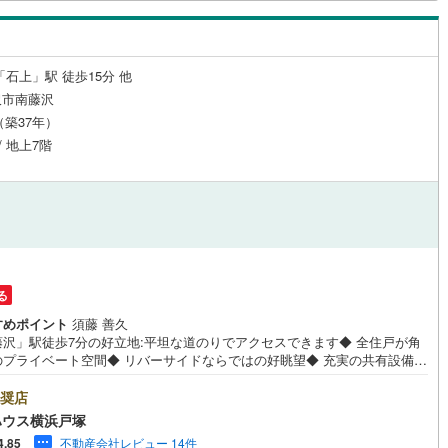
0
)
宮崎空港線
(
1
)
線
(
123
)
上越新幹線
(
80
)
「石上」駅 徒歩15分 他
線
(
97
)
北陸新幹線
(
77
)
沢市南藤沢
月（築37年）
線
(
125
)
北陸新幹線（JR西日本）
(
24
)
/ 地上7階
幹線
(
1
)
地下鉄南北線
(
25
)
札幌市営地下鉄東西線
(
35
)
下鉄南北線
(
95
)
仙台市地下鉄東西線
(
55
)
ロ丸ノ内線
(
451
)
東京メトロ丸ノ内方南支線
(
61
)
る
すめポイント
須藤 善久
ロ東西線
(
380
)
東京メトロ千代田線
(
303
)
藤沢」駅徒歩7分の好立地:平坦な道のりでアクセスできます◆ 全住戸が角
のプライベート空間◆ リバーサイドならではの好眺望◆ 充実の共有設備で
ロ半蔵門線
(
293
)
東京メトロ南北線
(
450
)
しをサポート:留守でも安心の宅配ボックスや、各世帯に専用トランクルー
完備＝＝＝＝＝＝＝＝＝＝＝＝＝＝＝＝＝＝＝＝【東宝ハウス横浜戸塚】
奨店
線
(
396
)
都営三田線
(
476
)
行 じぶん銀行利用可 *がん100％保証団信＋全疾病保障付き＝＝＝＝＝＝
ハウス横浜戸塚
＝＝＝＝＝＝＝＝＝＝＝＝○現地見学会（事前に必ずお問い合わせくださ
戸線
(
715
)
横浜市営地下鉄ブルーライン
(
276
)
不動産会社レビュー 14件
4.85