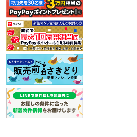
イン
(
0
)
しなの鉄道
(
5
)
津軽鉄道
(
0
)
三陸鉄道リアス線
(
0
)
仙台空港アクセス線
(
1
)
松本電鉄上高地線
(
3
)
関東鉄道常総線
(
1
)
銚子電気鉄道
(
0
)
上信電鉄上信線
(
6
)
埼玉新都市交通伊奈線
(
35
)
京成成田高速鉄道アクセス線
(
0
)
京成千葉線
(
48
)