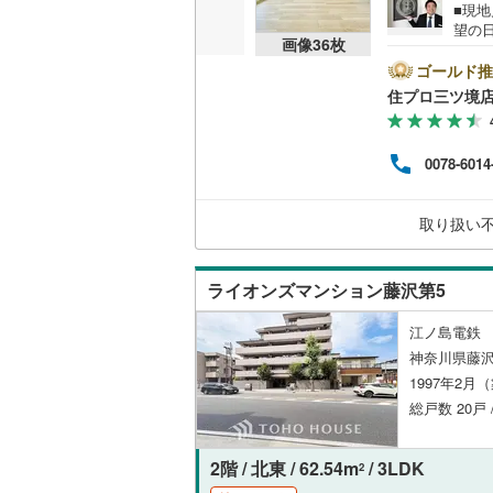
■現
望の
共用施設
南武線
(
18
画像
36
枚
沢市
限定で
ゴールド推
コンシェ
横浜線
(
23
---------- 弊社独自の住宅ローン提案システム 弊社ではファイナ
住プロ三ツ境
ッフ
相模線
(
12
成】
設備
ン残
五日市線
(
0078-6014
国か
床暖房
（
る【
篠ノ井線
(
【この
取り扱い
常磐線（
間取り、居室
伊東線
(
19
ライオンズマンション藤沢第5
バリアフ
身延線
(
7
)
江ノ島電鉄 
LD
神奈川県藤沢
武豊線
(
5
)
1997年2月
リビング
関西本線（
総戸数 20戸 
（
2
）
参宮線
(
0
)
2階 / 北東 / 62.54m
/ 3LDK
2
キッチン
大糸線（J