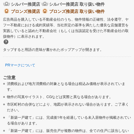
シルバー推奨店
シルバー推奨店 取り扱い物件
ブロンズ推奨店
ブロンズ推奨店 取り扱い物件
広告商品を購入している不動産会社のうち、物件情報の正確性、法令遵守、ヤ
フー不動産における成約実績等、当社所定の基準を満たした優良な店舗運営を
実践していると認めた不動産会社（もしくは当該認定を受けた不動産会社の取
扱物件）に表示されます。
タップすると用語の意味が書かれたポップアップが開きます。
PRマークについて
ご注意
消費税および地方消費税の対象となる場合は税込み価格が表示されていま
す。
物件の写真やイラスト、CGなどは実際と異なる場合があります。
市区町村の合併などにより、地図が表示されない場合があります。ご了承く
ださい。
「新築一戸建て」には、完成後1年を経過している未入居物件が掲載されてい
る場合があります。
「新築一戸建て」には、販売住戸が複数の物件は、全ての住戸に該当しない