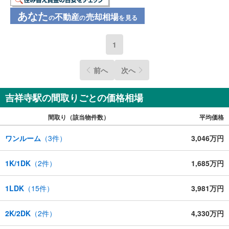
あなた
不動産
売却相場
の
の
を見る
1
前へ
次へ
吉祥寺駅の間取りごとの価格相場
間取り（該当物件数）
平均価格
ワンルーム
（
3
件）
3,046万円
1K/1DK
（
2
件）
1,685万円
1LDK
（
15
件）
3,981万円
2K/2DK
（
2
件）
4,330万円