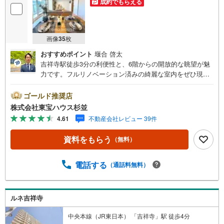
成約でもらえる
画像
35
枚
おすすめポイント
堰合 啓太
吉祥寺駅徒歩3分の利便性と、6階からの開放的な眺望が魅
力です。フルリノベーション済みの綺麗な室内をぜひ現地
でご体感ください。・ 未来を予測し人生設計から始まる
「未来カレンダー」のご提案。・ 未来に起こるであろうご
ゴールド推奨店
自宅リフォームをオンライン上でご提案「ミラカレクラ
株式会社東宝ハウス杉並
ブ」。・ 不動産売却時、ご自宅を綺麗にかつ瀟洒にさせる
4.61
不動産会社レビュー 39件
CG加工ホームステイジングサービス。・ 購入者様へ、税
理士による確定申告の無料セミナーをご招待いたします。
資料をもらう
（無料）
◆ご予約に際して◆日時のご希望をお伝えください。（も
ちろん当日でも対応可能です）事前に鍵等の手配や内覧
（居住中物件）の手配が必要な場合がございますのでご容
電話する
（通話料無料）
赦ください。事前にご連絡をいただけると、スムーズなご
案内が可能となりますのでお手数ですがご一報ください。
◆物件のご案内は◆弊社へのご来社、お客様宅へのお迎
ルネ吉祥寺
え・最寄駅での待ち合わせ、物件周辺のコンビニ等でお待
ち合わせなど、ご希望をお伝えください。ご希望条件をお
中央本線（JR東日本） 「吉祥寺」駅 徒歩4分
伝え頂けましたら、ご見学希望物件以外の資料も用意して