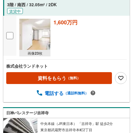
3階 / 南西 / 32.05m
/ 2DK
2
賃貸中
1,600万円
画像
23
枚
株式会社ランドネット
資料をもらう
（無料）
電話する
（通話料無料）
日神パレステージ吉祥寺
中央本線（JR東日本） 「吉祥寺」駅 徒歩2分
東京都武蔵野市吉祥寺本町2丁目