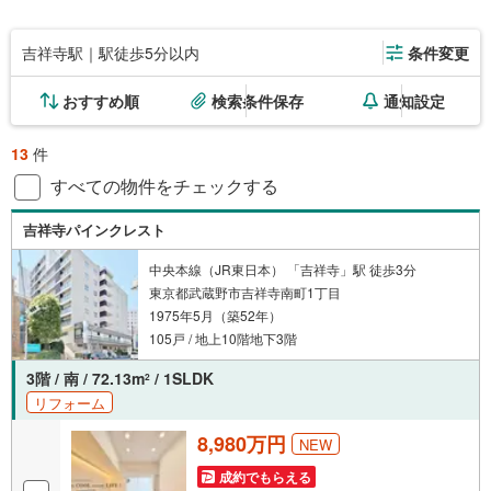
吉祥寺駅｜駅徒歩5分以内
条件変更
おすすめ順
検索条件保存
通知設定
13
件
すべての物件をチェックする
吉祥寺パインクレスト
中央本線（JR東日本） 「吉祥寺」駅 徒歩3分
東京都武蔵野市吉祥寺南町1丁目
1975年5月（築52年）
105戸 / 地上10階地下3階
3階 / 南 / 72.13m
/ 1SLDK
2
リフォーム
8,980万円
NEW
成約でもらえる