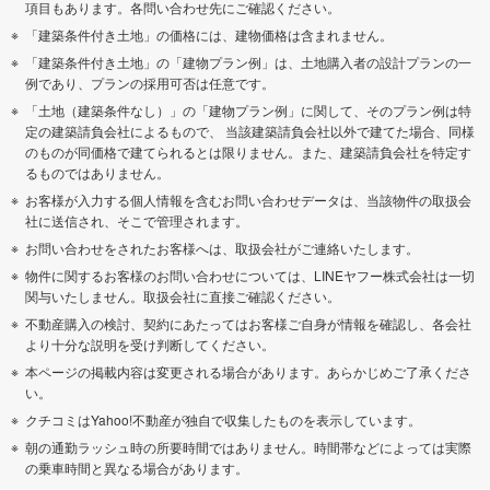
項目もあります。各問い合わせ先にご確認ください。
「建築条件付き土地」の価格には、建物価格は含まれません。
「建築条件付き土地」の「建物プラン例」は、土地購入者の設計プランの一
例であり、プランの採用可否は任意です。
「土地（建築条件なし）」の「建物プラン例」に関して、そのプラン例は特
定の建築請負会社によるもので、 当該建築請負会社以外で建てた場合、同様
のものが同価格で建てられるとは限りません。また、建築請負会社を特定す
るものではありません。
お客様が入力する個人情報を含むお問い合わせデータは、当該物件の取扱会
社に送信され、そこで管理されます。
お問い合わせをされたお客様へは、取扱会社がご連絡いたします。
物件に関するお客様のお問い合わせについては、LINEヤフー株式会社は一切
関与いたしません。取扱会社に直接ご確認ください。
不動産購入の検討、契約にあたってはお客様ご自身が情報を確認し、各会社
より十分な説明を受け判断してください。
本ページの掲載内容は変更される場合があります。あらかじめご了承くださ
い。
クチコミはYahoo!不動産が独自で収集したものを表示しています。
朝の通勤ラッシュ時の所要時間ではありません。時間帯などによっては実際
の乗車時間と異なる場合があります。