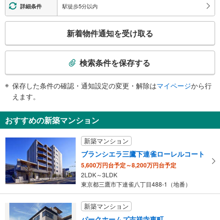
地上⇔改札⇔ホーム：○
駅徒歩5分以内
詳細条件
三鷹市下連雀、調布市、深大寺、井の頭通り、神代植物公園、タクシーのりば
エレベータ
【ＪＲ】
こ
新着物件通知を受け取る
・各ホーム⇔中央改札・公園口改札
の
・中央改札⇔西口１Ｆ
検
【京王電鉄】
索
・改札⇔ＪＲ線公園口改札階⇔地上
検索条件を保存する
条
エスカレータ
件
【ＪＲ】
保存した条件の確認・通知設定の変更・解除は
マイページ
から行
で
・各ホーム⇔中央改札・公園口改札
えます。
通
・公園口改札⇔公園口（南口）
【京王電鉄】
知
おすすめの新築マンション
・改札⇔ＪＲ線公園口改札階⇔地上
を
トイレ
受
新築マンション
【ＪＲ】
け
《多機能トイレ》
ブランシエラ三鷹下連雀ローレルコート
取
・改札内
5,600万円台予定～8,200万円台予定
る
【京王電鉄】
2LDK～3LDK
・
《多機能トイレ》
東京都三鷹市下連雀八丁目488-1（地番）
条
・改札内
件
その他
新築マンション
を
【ＪＲ】
パークホームズ吉祥寺東町