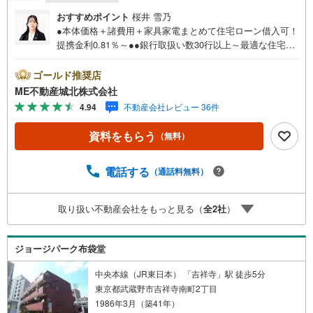
おすすめポイント
桜井 雪乃
●本体価格＋諸費用＋家具家電まとめて住宅ローン借入可！
提携金利0.81％～●●銀行取扱い数30行以上～最適な住宅ロ
ーンをご提案します～●以下の条件でも審査を通した実績が
多数ございます！（1）勤続年数1ヶ月（2）自己資金0円
ゴールド推奨店
（3）産休/育休/契約社員/派遣社員/アルバイト/パート/独
ME不動産城北株式会社
身/自営業/経営者（4）延滞、滞納、個信アウト対応可
4.94
不動産会社レビュー 36件
（5）収入合算や親子ローン（6）金融機関の借入まとめ
等、家具、家電、引越し費用等おまとめローン（7）永住権
資料をもらう
（無料）
無、持病あり、持ち家残債有でも相談可能●3つの安心サポ
ート●1.営業車にて安全にご案内。お住まい探しに集中して
頂けます。2.FPソフトを使用しマイホーム購入の資金計
電話する
（通話料無料）
画・購入から老後までの人生設計を実施することで暮らし
に安心を提案します。3.どんなに信用のある建築会社でも
取り扱い不動産会社をもっと見る（
全
2
社
）
ご自分の目で確認することは重要ですよね。弊社は特殊機
材を使用してインスペクションを実施します。
ジョージパーク布袋堂
中央本線（JR東日本） 「吉祥寺」駅 徒歩5分
東京都武蔵野市吉祥寺南町2丁目
1986年3月（築41年）