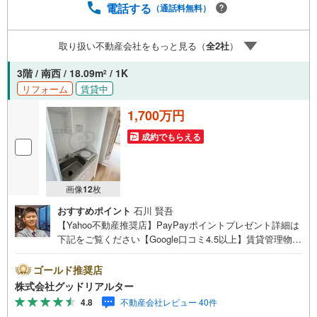
ての対策はお任せください。掲載されている物件は、弊社
電話する
（通話料無料）
にてご紹介可能な物件のごく一部ですので、お気軽にお問
い合わせください。※記載賃料等の収入や利回りは、将来に
取り扱い不動産会社をもっと見る（
全
2
社
）
わたり、得られることを保証するものではありません。※賃
料等については、賃貸中のものについては現在の賃料等
3階 / 南西 / 18.09m
/ 1K
2
で、空室または所有者居住中等のものについては、周辺の
リフォーム
賃貸中
賃料相場に基づき、満室時を想定して表示しています。
1,700万円
成約でもらえる
画像
12
枚
おすすめポイント
石川 賢吾
【Yahoo不動産推奨店】PayPayポイントプレゼント詳細は
下記をご覧ください【Google口コミ4.5以上】賃貸管理物件
の入居率99％※2026年3月末時点お薦めのマンションのご紹
介です。投資用マンションを購入する際、最大のリスクは
ゴールド推奨店
空室リスクです。利回りがいくら高かろうとも、空室が続
株式会社グッドリアルター
いてしまえば、絵に描いた餅になってしまいます。弊社で
4.8
不動産会社レビュー 40件
ご紹介するマンションは、人気エリアのお薦め物件はもち