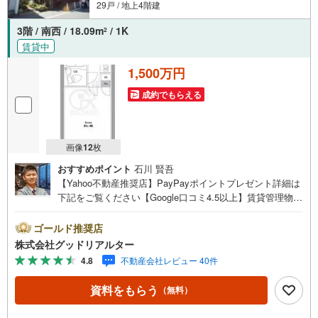
29戸 / 地上4階建
3階 / 南西 / 18.09m
/ 1K
2
賃貸中
1,500万円
成約でもらえる
画像
12
枚
おすすめポイント
石川 賢吾
【Yahoo不動産推奨店】PayPayポイントプレゼント詳細は
下記をご覧ください【Google口コミ4.5以上】賃貸管理物件
の入居率99％※2026年1月末時点お薦めのマンションのご紹
介です。投資用マンションを購入する際、最大のリスクは
ゴールド推奨店
空室リスクです。利回りがいくら高かろうとも、空室が続
株式会社グッドリアルター
いてしまえば、絵に描いた餅になってしまいます。弊社で
4.8
不動産会社レビュー 40件
ご紹介するマンションは、人気エリアのお薦め物件はもち
ろんのこと、エリアのニーズに合った人気のお部屋等、賃
資料をもらう
（無料）
貸営業経験スタッフの培ってきた知識と経験を基に物件を
選定して、お部屋をご紹介している為、空室リスクに対し