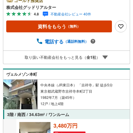
ゴールド推奨店
空室リスクです。利回りがいくら高かろうとも、空室が続
株式会社グッドリアルター
いてしまえば、絵に描いた餅になってしまいます。弊社で
4.8
不動産会社レビュー 40件
ご紹介するマンションは、人気エリアのお薦め物件はもち
ろんのこと、エリアのニーズに合った人気のお部屋等、賃
資料をもらう
（無料）
貸営業経験スタッフの培ってきた知識と経験を基に物件を
選定して、お部屋をご紹介している為、空室リスクに対し
ての対策はお任せください。掲載されている物件は、弊社
電話する
（通話料無料）
にてご紹介可能な物件のごく一部ですので、お気軽にお問
い合わせください。※記載賃料等の収入や利回りは、将来に
取り扱い不動産会社をもっと見る（
全
1
社
）
わたり、得られることを保証するものではありません。※賃
料等については、賃貸中のものについては現在の賃料等
で、空室または所有者居住中等のものについては、周辺の
ヴェルメゾン本町
賃料相場に基づき、満室時を想定して表示しています。
中央本線（JR東日本） 「吉祥寺」駅 徒歩5分
東京都武蔵野市吉祥寺本町2丁目
1982年7月（築45年）
12戸 / 地上4階
3階 / 南西 / 34.63m
/ ワンルーム
2
3,480万円