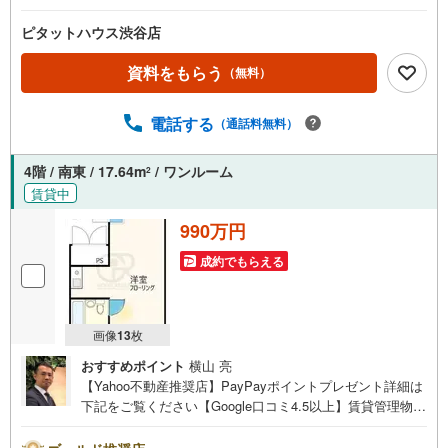
ピタットハウス渋谷店
資料をもらう
（無料）
電話する
（通話料無料）
4階 / 南東 / 17.64m
/ ワンルーム
2
賃貸中
990万円
成約でもらえる
画像
13
枚
おすすめポイント
横山 亮
【Yahoo不動産推奨店】PayPayポイントプレゼント詳細は
下記をご覧ください【Google口コミ4.5以上】賃貸管理物件
の入居率99％※2026年6月末時点お薦めのマンションのご紹
介です。投資用マンションを購入する際、最大のリスクは