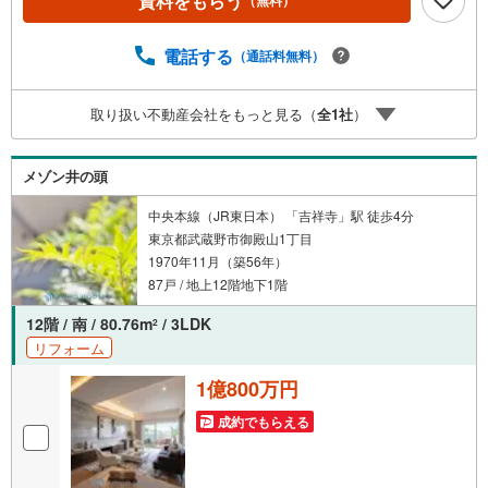
資料をもらう
（無料）
広さです。各居室がしっかりと独立しており、さらに3.7帖
の納戸があることで、在宅ワークや趣味の荷物が多いご家
庭でも、リビングを常にスッキリと保つことができるでし
電話する
（通話料無料）
ょう。現在はリフォーム前ですが、その分、壁の配置や窓
の大きさなど、建物本来のポテンシャルの高さがよく分か
取り扱い不動産会社をもっと見る（
全
1
社
）
ります。これから実施されるフルリノベーションによっ
て、この大空間がどのように洗練された住まいへと生まれ
変わるのか、スタッフとしても非常に期待が膨らむ物件で
メゾン井の頭
す。150戸超の大規模マンションならではの安心の管理体制
も、永住の地として相応しいポイント。 ぜひこの眺望と広
中央本線（JR東日本） 「吉祥寺」駅 徒歩4分
さをお確かめください
東京都武蔵野市御殿山1丁目
1970年11月（築56年）
87戸 / 地上12階地下1階
12階 / 南 / 80.76m
/ 3LDK
2
リフォーム
1億800万円
成約でもらえる