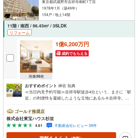
東京都武蔵野市吉祥寺南町1丁目
参ります。もちろん他の物件も併せてご案内させていただ
1978年1月（築49年）
きます。
154戸 / 地上14階
11階 / 南西 / 96.43m
/ 3SLDK
2
リフォーム
1億6,200万円
成約でもらえる
画像
36
枚
おすすめポイント
神谷 知典
≪当日内見予約可能≫吉祥寺駅徒歩4分という、まさに「駅
近」の利便性を凝縮したような立地にあるルネ吉祥寺。私
も実際に現地を訪れましたが、11階のお部屋に入った瞬間
に広がるパノラマビューには思わず言葉を失いました。南
ゴールド推奨店
西向きの窓からは、武蔵野の広大な空と街並みが一望で
株式会社東宝ハウス杉並
き、ここが吉祥寺の中心であることを忘れさせるほどの静
4.61
不動産会社レビュー 39件
寂と開放感に包まれています。特筆すべきは96平米超とい
う、近年の新築ではなかなかお目にかかれない専有面積の