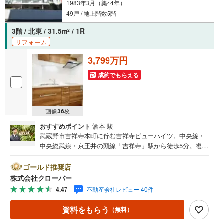
1983年3月（築44年）
49戸 / 地上階数5階
3階 / 北東 / 31.5m
/ 1R
2
リフォーム
3,799万円
成約でもらえる
画像
36
枚
おすすめポイント
酒本 駿
武蔵野市吉祥寺本町に佇む吉祥寺ビューハイツ。中央線・
中央総武線・京王井の頭線「吉祥寺」駅から徒歩5分。複数
路線利用可能で都心へのアクセスも良好。周辺は大型商業
施設をはじめ、買い物施設、飲食店が充実。1983年築、RC
ゴールド推奨店
造5階建て、総戸数49戸、新耐震基準の低層マンション。オ
株式会社クローバー
ートロック設置済みでセキュリティ面も安心。管理は東急
4.47
不動産会社レビュー 40件
コミュニティーが担当。お部屋は3階部分。内装新規リフォ
ーム実施で設備も充実。■今すぐ見たい！■ローンが心配■
資料をもらう
（無料）
買う方が得なの？■分からない事、何でもご相談下さい。■