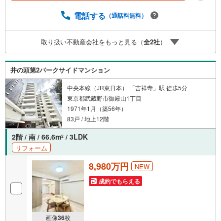
随時！内覧可能です！■平日・土日・祝祭日…日程・時間は
いつでも調整可能。ご指定の場所にお車でお迎えに上がり
電話する
（通話料無料）
ます。■不動産購入のご相談も随時開催中！■ ○住宅ロー
ンのご相談 ○買換えのご相談 ○ご自宅査定のご相談 ○
取り扱い不動産会社をもっと見る（
全
2
社
）
弊社買取も行っております！
井の頭第2パークサイドマンション
中央本線（JR東日本） 「吉祥寺」駅 徒歩5分
東京都武蔵野市御殿山1丁目
1971年1月（築56年）
83戸 / 地上12階
2階 / 南 / 66.6m
/ 3LDK
2
リフォーム
8,980万円
NEW
成約でもらえる
画像
36
枚