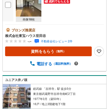
成約でもらえる
画像
18
枚
ブロンズ推奨店
株式会社東宝ハウス世田谷
-.--
不動産会社レビュー 2件
資料をもらう
（無料）
電話する
（通話料無料）
ユニアス井ノ頭
総武線 「吉祥寺」駅 徒歩5分
東京都武蔵野市吉祥寺南町2丁目
1977年3月（築50年）
16戸 / 地上3階建地下1階