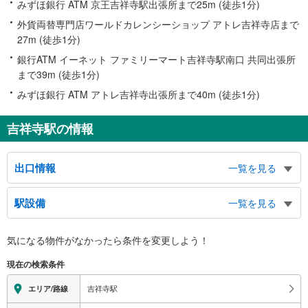
みずほ銀行 ATM 京王吉祥寺駅出張所まで25m (徒歩1分)
外貨両替専門店ワールドカレンシーショップ アトレ吉祥寺店まで
27m (徒歩1分)
銀行ATM イーネット ファミリーマート吉祥寺駅南口 共同出張所
まで39m (徒歩1分)
みずほ銀行 ATM アトレ吉祥寺出張所まで40m (徒歩1分)
吉祥寺駅の情報
出口情報
一覧を見る
北口
駅設備
一覧を見る
ＪＲ中央改札、北口バスのりば、吉祥寺本町、吉祥寺東町、吉祥寺北町、公園
通り、平和通り、吉祥寺美術館、吉祥寺シアター、サンロード、ダイヤ街、吉
バリアフリー状況
祥寺東口交番、武蔵野商工会館、吉祥寺市政センター、武蔵野市立吉祥寺図書
気になる物件がなかったら
条件を変更しよう！
※段差なしでの移動経路
館、武蔵野市福祉公社、武蔵野消防署吉祥寺出張所、タクシーのりば
（○：有り △：要駅員設備 ×：無し）
公園口
現在の検索条件
【ＪＲ】
ＪＲ南改札（公園口）、京王井の頭線、南口（公園口）バスのりば、武蔵野公
地上⇔改札⇔ホーム：○
吉祥寺駅
エリア/路線
会堂、三鷹の森ジブリ美術館、井の頭恩賜公園、井の頭自然文化園、吉祥寺西
【京王電鉄】
口交番、パークロード、三鷹労働基準監督署、吉祥寺南町、御殿山、井の頭、