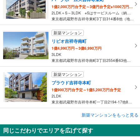
マ
・点字運賃表
1億2,000万円台予定～3億円台予定※1000万円単位
・ＡＥＤ
イ
【京王電鉄】
2LDK＋S～3LDK ※Sはサービスルーム（納戸）です。
ペ
・点字案内（券売機・運賃表・階段手すり）
東京都武蔵野市吉祥寺東町3丁目314番8他（地番）
ー
・ＡＥＤ
ジ
新築マンション
に
リビオ吉祥寺南町
保
1億4,990万円～3億6,990万円
存
3LDK
す
東京都武蔵野市吉祥寺南町3丁目2554番63他（地番）、東京都武…
る
新築マンション
プラウド吉祥寺本町
1億900万円台予定～1億5,200万円台予定
2LDK
東京都武蔵野市吉祥寺本町一丁目2194-17他8筆（地番）
新築マンションをもっと見る
新築マンション
ザ・パークハウス 吉祥寺プレイス
同じこだわりでエリアを広げて探す
1億3,980万円～2億1,980万円
2LDK・3LDK