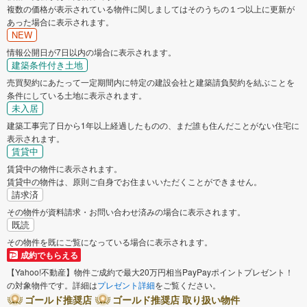
複数の価格が表示されている物件に関しましてはそのうちの１つ以上に更新が
あった場合に表示されます。
NEW
情報公開日が7日以内の場合に表示されます。
建築条件付き土地
売買契約にあたって一定期間内に特定の建設会社と建築請負契約を結ぶことを
条件にしている土地に表示されます。
未入居
建築工事完了日から1年以上経過したものの、まだ誰も住んだことがない住宅に
表示されます。
賃貸中
賃貸中の物件に表示されます。
賃貸中の物件は、原則ご自身でお住まいいただくことができません。
請求済
その物件が資料請求・お問い合わせ済みの場合に表示されます。
既読
その物件を既にご覧になっている場合に表示されます。
成約でもらえる
【Yahoo!不動産】物件ご成約で最大20万円相当PayPayポイントプレゼント！
の対象物件です。詳細は
プレゼント詳細
をご覧ください。
ゴールド推奨店
ゴールド推奨店 取り扱い物件