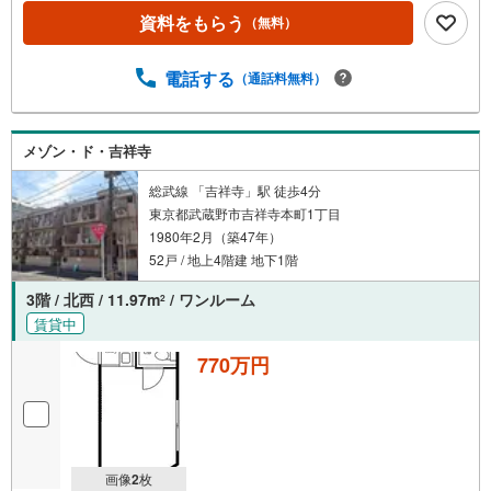
ろんのこと、エリアのニーズに合った人気のお部屋等、賃
資料をもらう
（無料）
貸営業経験スタッフの培ってきた知識と経験を基に物件を
選定して、お部屋をご紹介している為、空室リスクに対し
ての対策はお任せください。掲載されている物件は、弊社
電話する
（通話料無料）
にてご紹介可能な物件のごく一部ですので、お気軽にお問
い合わせください。※記載賃料等の収入や利回りは、将来に
わたり、得られることを保証するものではありません。※賃
メゾン・ド・吉祥寺
料等については、賃貸中のものについては現在の賃料等
で、空室または所有者居住中等のものについては、周辺の
総武線 「吉祥寺」駅 徒歩4分
賃料相場に基づき、満室時を想定して表示しています。
東京都武蔵野市吉祥寺本町1丁目
1980年2月（築47年）
52戸 / 地上4階建 地下1階
3階 / 北西 / 11.97m
/ ワンルーム
2
賃貸中
770万円
画像
2
枚