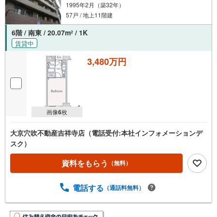
1995年2月（築32年）
57戸 / 地上11階建
6階 / 南東 / 20.07m
/ 1K
2
賃貸中
3,480万円
画像
6
枚
大京穴吹不動産吉祥寺店（電話受付:本社インフォメーションデ
スク）
資料をもらう
（無料）
電話する
（通話料無料）