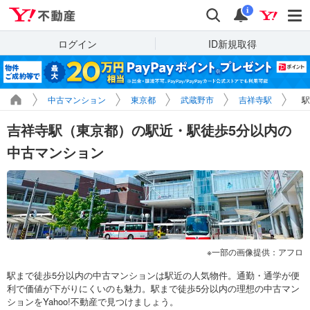
Yahoo!不動産
検索
通知
i
ログイン
ID新規取得
中古マンション
東京都
武蔵野市
吉祥寺駅
駅
吉祥寺駅（東京都）の駅近・駅徒歩5分以内の
中古マンション
一部の画像提供：アフロ
駅まで徒歩5分以内の中古マンションは駅近の人気物件。通勤・通学が便
利で価値が下がりにくいのも魅力。駅まで徒歩5分以内の理想の中古マン
ションをYahoo!不動産で見つけましょう。