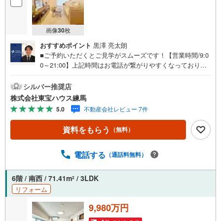
画像
30
枚
おすすめポイント
黒澤 亮太朗
■ご予約いただくとご見学がスムーズです！【営業時間/9:0
0～21:00】上記時間はお電話が繋がりやすくなっておりま
す。人気物件には特に問い合わせが集中するため、お早め
にお電話ください！下記のお申込み方法も可能です！ご見
シルバー推奨店
学希望のお客様:右上の「室内・現地を見学する」をクリッ
株式会社東宝ハウス練馬
クして下さい。資料請求希望のお客様:右上の「資料をもら
5.0
不動産会社レビュー 7件
う」をクリックして下さい。【東宝ハウス練馬のポイン
ト】（1）不動産のご提案から資金計画・ライフシミュレー
資料をもらう
（無料）
ションのご相談・無理のないライフプラン、提携による低
金利住宅ローンのご提案、購入前に知る「購入後の家族の
生活」を「未来カレンダー」で見える化します。（2）ご購
電話する
（通話料無料）
入後から始まる「専属FPによるファイナンシャルライフサ
ポート」・漠然としたキャッシュフローのグラフ化、効果
6階 / 南西 / 71.41m
/ 3LDK
2
的な生命保険の見直し、繰り上げ返済の効果的なタイミン
リフォーム
グなどご提案させて頂きます。■ご案内方法ご自宅へお迎
え・最寄駅等でお待ち合わせ、弊社へのご来社など、ご相
9,980万円
談くださいませ。■お車の無料提携駐車場がございます。