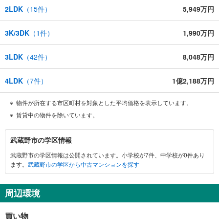
2LDK
（
15
件）
5,949万円
3K/3DK
（
1
件）
1,990万円
3LDK
（
42
件）
8,048万円
4LDK
（
7
件）
1億2,188万円
物件が所在する市区町村を対象とした平均価格を表示しています。
賃貸中の物件を除いています。
武
武蔵野市の学区情報
蔵
武蔵野市の学区情報は公開されています。小学校が7件、中学校が0件あり
野
ます。
武蔵野市の学区から中古マンションを探す
市
に
関
周辺環境
す
る
買い物