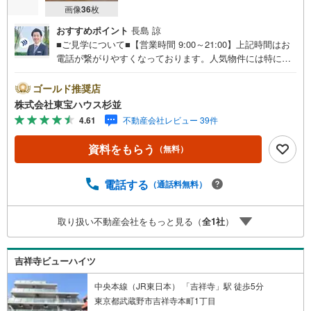
画像
36
枚
おすすめポイント
長島 諒
■ご見学について■【営業時間 9:00～21:00】上記時間はお
電話が繋がりやすくなっております。人気物件には特に問
い合わせが集中するため、お早めにお電話くださいませ。
「室内・現地を見学する」ボタンよりご予約いただくとご
ゴールド推奨店
見学がスムーズです。■ご予約に際して■日時のご希望をお
株式会社東宝ハウス杉並
伝えくださいませ。（もちろん当日でも対応可能です。）
4.61
不動産会社レビュー 39件
事前に鍵等の手配や内覧（居住中物件）の手配が必要な場
合がございますのでご容赦ください。■ミラカレCLUB■弊
資料をもらう
（無料）
社で売買されたお客様は、ミラカレCLUBに加入可能です。
10～20年後のリフォーム、保険の見直しや借り換えなど、
オンラインでやりとりができます。■FPによるファイナン
電話する
（通話料無料）
シャルライフサポート■お金のプロであるファイナンシャル
プランナーが住宅ローン、保険・税金、資産運用、相続な
取り扱い不動産会社をもっと見る（
全
1
社
）
どの対策をアドバイス可能です。契約前、契約後、お好き
なタイミングがご利用可能です。■税理士による無料確定申
告セミナー■住まいをご購入になったお客様に対して、住宅
吉祥寺ビューハイツ
ローン控除の申告方法をご案内する無料セミナーを開催し
ています。
中央本線（JR東日本） 「吉祥寺」駅 徒歩5分
東京都武蔵野市吉祥寺本町1丁目