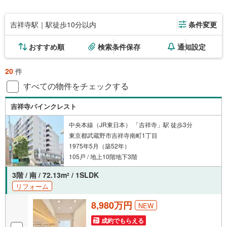
吉祥寺駅｜駅徒歩10分以内
条件変更
おすすめ順
検索条件保存
通知設定
20
件
すべての物件をチェックする
吉祥寺パインクレスト
中央本線（JR東日本） 「吉祥寺」駅 徒歩3分
東京都武蔵野市吉祥寺南町1丁目
1975年5月（築52年）
105戸 / 地上10階地下3階
3階 / 南 / 72.13m
/ 1SLDK
2
リフォーム
8,980万円
NEW
成約でもらえる