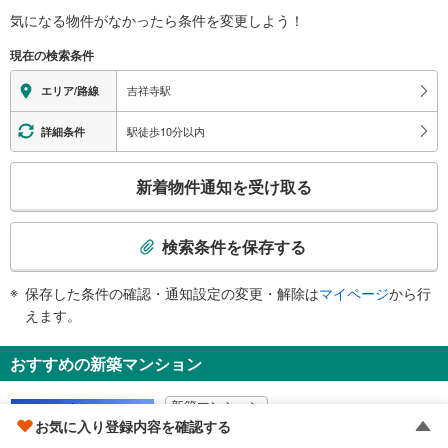
祥寺東口交番、武蔵野商工会館、吉祥寺市政センター、武蔵野市立吉祥寺図書
気になる物件がなかったら
条件を変更しよう！
※段差なしでの移動経路
館、武蔵野市福祉公社、武蔵野消防署吉祥寺出張所、タクシーのりば
（○：有り △：要駅員設備 ×：無し）
公園口
現在の検索条件
【ＪＲ】
ＪＲ南改札（公園口）、京王井の頭線、南口（公園口）バスのりば、武蔵野公
地上⇔改札⇔ホーム：○
吉祥寺駅
エリア/路線
会堂、三鷹の森ジブリ美術館、井の頭恩賜公園、井の頭自然文化園、吉祥寺西
【京王電鉄】
口交番、パークロード、三鷹労働基準監督署、吉祥寺南町、御殿山、井の頭、
地上⇔改札⇔ホーム：○
駅徒歩10分以内
詳細条件
三鷹市下連雀、調布市、深大寺、井の頭通り、神代植物公園、タクシーのりば
エレベータ
【ＪＲ】
こ
新着物件通知を受け取る
・各ホーム⇔中央改札・公園口改札
の
・中央改札⇔西口１Ｆ
検
【京王電鉄】
索
・改札⇔ＪＲ線公園口改札階⇔地上
検索条件を保存する
条
エスカレータ
件
【ＪＲ】
保存した条件の確認・通知設定の変更・解除は
マイページ
から行
で
・各ホーム⇔中央改札・公園口改札
えます。
通
・公園口改札⇔公園口（南口）
【京王電鉄】
知
おすすめの新築マンション
・改札⇔ＪＲ線公園口改札階⇔地上
を
トイレ
受
新築マンション
【ＪＲ】
け
お気に入り登録内容を確認する
《多機能トイレ》
ブランシエラ三鷹下連雀ローレルコート
取
・改札内