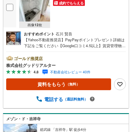
成約でもらえる
画像
12
枚
おすすめポイント
石川 賢吾
【Yahoo不動産推奨店】PayPayポイントプレゼント詳細は
下記をご覧ください【Google口コミ4.5以上】賃貸管理物件
の入居率99％※2026年3月末時点お薦めのマンションのご紹
介です。投資用マンションを購入する際、最大のリスクは
ゴールド推奨店
空室リスクです。利回りがいくら高かろうとも、空室が続
株式会社グッドリアルター
いてしまえば、絵に描いた餅になってしまいます。弊社で
4.8
不動産会社レビュー 40件
ご紹介するマンションは、人気エリアのお薦め物件はもち
ろんのこと、エリアのニーズに合った人気のお部屋等、賃
資料をもらう
（無料）
貸営業経験スタッフの培ってきた知識と経験を基に物件を
選定して、お部屋をご紹介している為、空室リスクに対し
ての対策はお任せください。掲載されている物件は、弊社
電話する
（通話料無料）
にてご紹介可能な物件のごく一部ですので、お気軽にお問
い合わせください。※記載賃料等の収入や利回りは、将来に
わたり、得られることを保証するものではありません。※賃
メゾン・ド・吉祥寺
料等については、賃貸中のものについては現在の賃料等
で、空室または所有者居住中等のものについては、周辺の
総武線 「吉祥寺」駅 徒歩4分