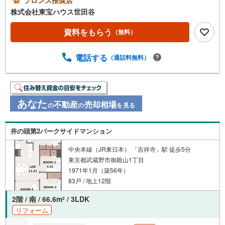
株式会社東宝ハウス世田谷
資料をもらう
（無料）
電話する
（通話料無料）
あなた
不動産
売却相場
の
の
を見る
井の頭第2パークサイドマンション
中央本線（JR東日本） 「吉祥寺」駅 徒歩5分
東京都武蔵野市御殿山1丁目
1971年1月（築56年）
83戸 / 地上12階
2階 / 南 / 66.6m
/ 3LDK
2
リフォーム