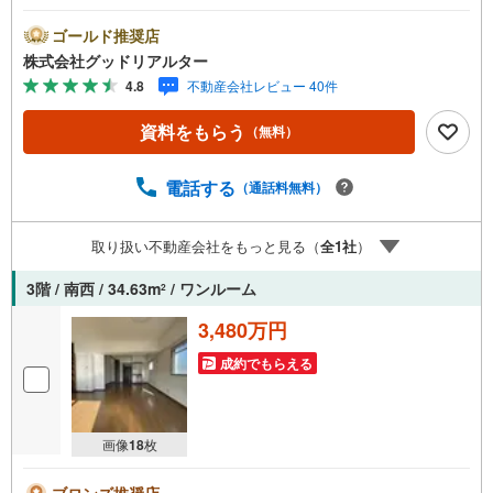
の入居率99％※2026年2月末時点お薦めのマンションのご紹
介です。投資用マンションを購入する際、最大のリスクは
ゴールド推奨店
空室リスクです。利回りがいくら高かろうとも、空室が続
株式会社グッドリアルター
いてしまえば、絵に描いた餅になってしまいます。弊社で
4.8
不動産会社レビュー 40件
ご紹介するマンションは、人気エリアのお薦め物件はもち
ろんのこと、エリアのニーズに合った人気のお部屋等、賃
資料をもらう
（無料）
貸営業経験スタッフの培ってきた知識と経験を基に物件を
選定して、お部屋をご紹介している為、空室リスクに対し
ての対策はお任せください。掲載されている物件は、弊社
電話する
（通話料無料）
にてご紹介可能な物件のごく一部ですので、お気軽にお問
い合わせください。※記載賃料等の収入や利回りは、将来に
取り扱い不動産会社をもっと見る（
全
1
社
）
わたり、得られることを保証するものではありません。※賃
料等については、賃貸中のものについては現在の賃料等
3階 / 南西 / 34.63m
/ ワンルーム
2
で、空室または所有者居住中等のものについては、周辺の
賃料相場に基づき、満室時を想定して表示しています。
3,480万円
成約でもらえる
画像
18
枚
ブロンズ推奨店