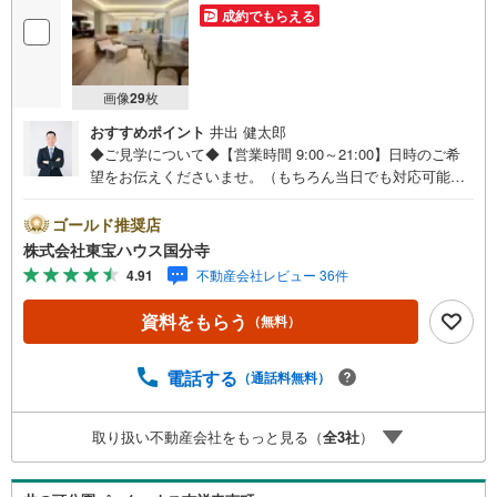
成約でもらえる
画像
29
枚
おすすめポイント
井出 健太郎
◆ご見学について◆【営業時間 9:00～21:00】日時のご希
望をお伝えくださいませ。（もちろん当日でも対応可能で
す）人気物件は特にお問い合わせが集中するため、お早め
のご連絡をおすすめいたします。「室内・現地を見学す
ゴールド推奨店
る」ボタンよりご予約いただくと、スムーズにご案内可能
株式会社東宝ハウス国分寺
です。事前に鍵の手配や内覧準備が必要な場合がございま
4.91
不動産会社レビュー 36件
すのでご了承ください。◆TOHO HOUSE CLUB◆弊社で売
買いただいたお客様はTOHO HOUSE CLUBにご加入いただ
資料をもらう
（無料）
けます。10～20、30年後のリフォーム、保険やローンの見
直し、相続や資産運用など、将来にわたってのサポートを
ご提供いたします。◆FPによるライフサポート◆専属ファ
電話する
（通話料無料）
イナンシャルプランナーが住宅ローン・保険・税金・資産
運用・相続など幅広くアドバイスいたします。ご契約前後
取り扱い不動産会社をもっと見る（
全
3
社
）
を問わず、安心してご利用いただけます。◆安心の環境◆
無料駐車場、キッズスペースを完備し、ご家族でのご来店
も安心です。の体制で皆様の住まい探しをサポートいたし