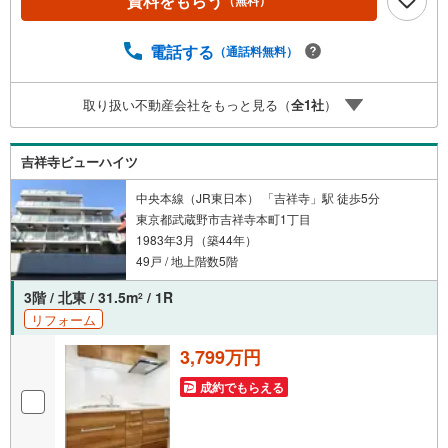
資料をもらう
（無料）
社で売買されたお客様は、ミラカレCLUBに加入可能です。
10～20年後のリフォーム、保険の見直しや借り換えなど、
オンラインでやりとりができます。■FPによるファイナン
電話する
（通話料無料）
シャルライフサポート■お金のプロであるファイナンシャル
プランナーが住宅ローン、保険・税金、資産運用、相続な
取り扱い不動産会社をもっと見る（
全
1
社
）
どの対策をアドバイス可能です。契約前、契約後、お好き
なタイミングがご利用可能です。■税理士による無料確定申
告セミナー■住まいをご購入になったお客様に対して、住宅
吉祥寺ビューハイツ
ローン控除の申告方法をご案内する無料セミナーを開催し
ています。
中央本線（JR東日本） 「吉祥寺」駅 徒歩5分
東京都武蔵野市吉祥寺本町1丁目
1983年3月（築44年）
49戸 / 地上階数5階
3階 / 北東 / 31.5m
/ 1R
2
リフォーム
3,799万円
成約でもらえる