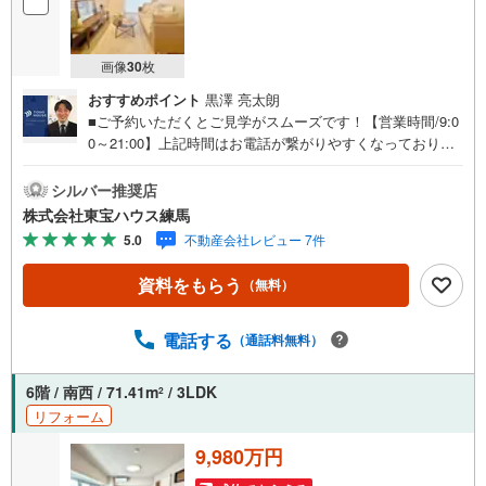
画像
30
枚
おすすめポイント
黒澤 亮太朗
■ご予約いただくとご見学がスムーズです！【営業時間/9:0
0～21:00】上記時間はお電話が繋がりやすくなっておりま
す。人気物件には特に問い合わせが集中するため、お早め
にお電話ください！下記のお申込み方法も可能です！ご見
シルバー推奨店
学希望のお客様:右上の「室内・現地を見学する」をクリッ
株式会社東宝ハウス練馬
クして下さい。資料請求希望のお客様:右上の「資料をもら
5.0
不動産会社レビュー 7件
う」をクリックして下さい。【東宝ハウス練馬のポイン
ト】（1）不動産のご提案から資金計画・ライフシミュレー
資料をもらう
（無料）
ションのご相談・無理のないライフプラン、提携による低
金利住宅ローンのご提案、購入前に知る「購入後の家族の
生活」を「未来カレンダー」で見える化します。（2）ご購
電話する
（通話料無料）
入後から始まる「専属FPによるファイナンシャルライフサ
ポート」・漠然としたキャッシュフローのグラフ化、効果
6階 / 南西 / 71.41m
/ 3LDK
2
的な生命保険の見直し、繰り上げ返済の効果的なタイミン
リフォーム
グなどご提案させて頂きます。■ご案内方法ご自宅へお迎
え・最寄駅等でお待ち合わせ、弊社へのご来社など、ご相
9,980万円
談くださいませ。■お車の無料提携駐車場がございます。