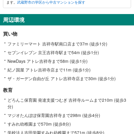
ます。
武蔵野市の学区から中古マンションを探す
市
に
関
周辺環境
す
る
買い物
情
報
ファミリーマート 吉祥寺駅南口店まで37m (徒歩1分)
セブンイレブン 京王吉祥寺駅まで54m (徒歩1分)
NewDays アトレ吉祥寺まで58m (徒歩1分)
紀ノ国屋 アトレ吉祥寺店まで11m (徒歩1分)
ザ・ガーデン自由が丘 アトレ吉祥寺店まで30m (徒歩1分)
教育
どろんこ保育園 発達支援つむぎ 吉祥寺ルームまで210m (徒歩3
分)
マジオたんぽぽ保育園吉祥寺まで298m (徒歩4分)
すみれ幼稚園まで570m (徒歩8分)
学校法人吉田学園すみれ幼稚園まで571m (徒歩8分)