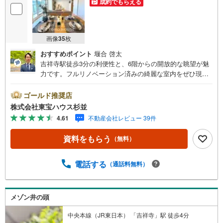
成約でもらえる
画像
35
枚
おすすめポイント
堰合 啓太
吉祥寺駅徒歩3分の利便性と、6階からの開放的な眺望が魅
力です。フルリノベーション済みの綺麗な室内をぜひ現地
でご体感ください。・ 未来を予測し人生設計から始まる
「未来カレンダー」のご提案。・ 未来に起こるであろうご
ゴールド推奨店
自宅リフォームをオンライン上でご提案「ミラカレクラ
株式会社東宝ハウス杉並
ブ」。・ 不動産売却時、ご自宅を綺麗にかつ瀟洒にさせる
4.61
不動産会社レビュー 39件
CG加工ホームステイジングサービス。・ 購入者様へ、税
理士による確定申告の無料セミナーをご招待いたします。
資料をもらう
（無料）
◆ご予約に際して◆日時のご希望をお伝えください。（も
ちろん当日でも対応可能です）事前に鍵等の手配や内覧
（居住中物件）の手配が必要な場合がございますのでご容
電話する
（通話料無料）
赦ください。事前にご連絡をいただけると、スムーズなご
案内が可能となりますのでお手数ですがご一報ください。
◆物件のご案内は◆弊社へのご来社、お客様宅へのお迎
メゾン井の頭
え・最寄駅での待ち合わせ、物件周辺のコンビニ等でお待
ち合わせなど、ご希望をお伝えください。ご希望条件をお
中央本線（JR東日本） 「吉祥寺」駅 徒歩4分
伝え頂けましたら、ご見学希望物件以外の資料も用意して