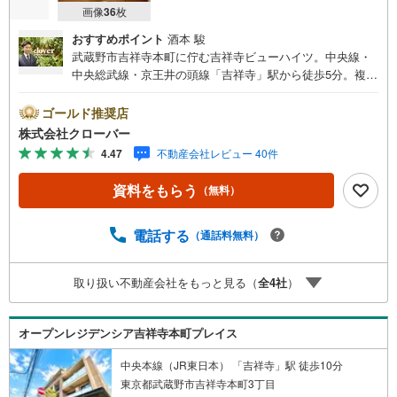
画像
36
枚
おすすめポイント
酒本 駿
武蔵野市吉祥寺本町に佇む吉祥寺ビューハイツ。中央線・
中央総武線・京王井の頭線「吉祥寺」駅から徒歩5分。複数
路線利用可能で都心へのアクセスも良好。周辺は大型商業
施設をはじめ、買い物施設、飲食店が充実。1983年築、RC
ゴールド推奨店
造5階建て、総戸数49戸、新耐震基準の低層マンション。オ
株式会社クローバー
ートロック設置済みでセキュリティ面も安心。管理は東急
4.47
不動産会社レビュー 40件
コミュニティーが担当。お部屋は3階部分。内装新規リフォ
ーム実施で設備も充実。■今すぐ見たい！■ローンが心配■
資料をもらう
（無料）
買う方が得なの？■分からない事、何でもご相談下さい。■
随時！内覧可能です！■平日・土日・祝祭日…日程・時間は
いつでも調整可能。ご指定の場所にお車でお迎えに上がり
電話する
（通話料無料）
ます。■不動産購入のご相談も随時開催中！■ ○住宅ロー
ンのご相談 ○買換えのご相談 ○ご自宅査定のご相談 ○
取り扱い不動産会社をもっと見る（
全
4
社
）
弊社買取も行っております！
オープンレジデンシア吉祥寺本町プレイス
中央本線（JR東日本） 「吉祥寺」駅 徒歩10分
東京都武蔵野市吉祥寺本町3丁目