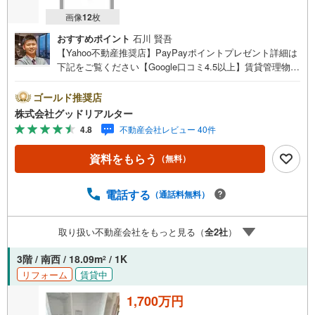
画像
12
枚
おすすめポイント
石川 賢吾
【Yahoo不動産推奨店】PayPayポイントプレゼント詳細は
下記をご覧ください【Google口コミ4.5以上】賃貸管理物件
の入居率99％※2026年1月末時点お薦めのマンションのご紹
介です。投資用マンションを購入する際、最大のリスクは
ゴールド推奨店
空室リスクです。利回りがいくら高かろうとも、空室が続
株式会社グッドリアルター
いてしまえば、絵に描いた餅になってしまいます。弊社で
4.8
不動産会社レビュー 40件
ご紹介するマンションは、人気エリアのお薦め物件はもち
ろんのこと、エリアのニーズに合った人気のお部屋等、賃
資料をもらう
（無料）
貸営業経験スタッフの培ってきた知識と経験を基に物件を
選定して、お部屋をご紹介している為、空室リスクに対し
ての対策はお任せください。掲載されている物件は、弊社
電話する
（通話料無料）
にてご紹介可能な物件のごく一部ですので、お気軽にお問
い合わせください。※記載賃料等の収入や利回りは、将来に
取り扱い不動産会社をもっと見る（
全
2
社
）
わたり、得られることを保証するものではありません。※賃
料等については、賃貸中のものについては現在の賃料等
3階 / 南西 / 18.09m
/ 1K
2
で、空室または所有者居住中等のものについては、周辺の
リフォーム
賃貸中
賃料相場に基づき、満室時を想定して表示しています。
1,700万円