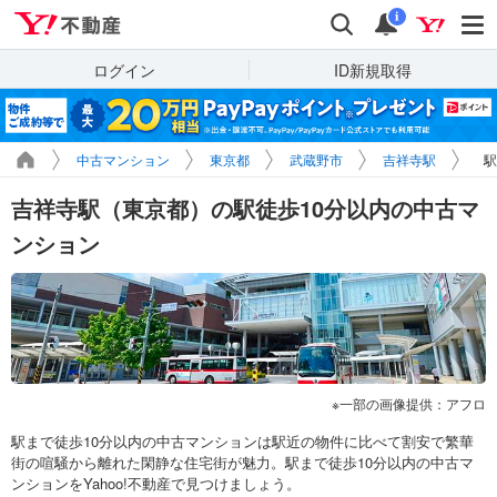
Yahoo!不動産
検索
通知
i
ログイン
ID新規取得
中古マンション
東京都
武蔵野市
吉祥寺駅
駅
吉祥寺駅（東京都）の駅徒歩10分以内の中古マ
ンション
一部の画像提供：アフロ
駅まで徒歩10分以内の中古マンションは駅近の物件に比べて割安で繁華
街の喧騒から離れた閑静な住宅街が魅力。駅まで徒歩10分以内の中古マ
ンションをYahoo!不動産で見つけましょう。