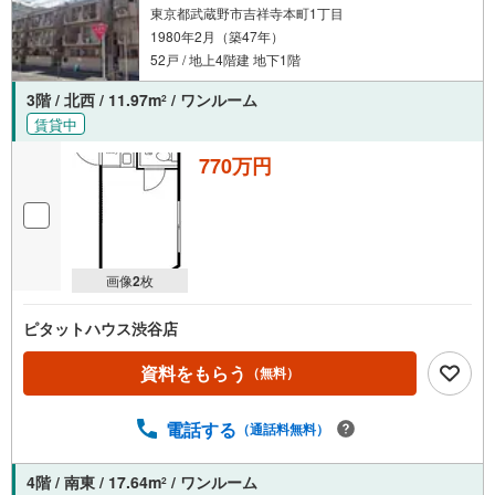
賃料相場に基づき、満室時を想定して表示しています。
東京都武蔵野市吉祥寺本町1丁目
1980年2月（築47年）
52戸 / 地上4階建 地下1階
3階 / 北西 / 11.97m
/ ワンルーム
2
賃貸中
770万円
画像
2
枚
ピタットハウス渋谷店
資料をもらう
（無料）
電話する
（通話料無料）
4階 / 南東 / 17.64m
/ ワンルーム
2