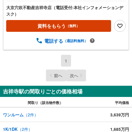
大京穴吹不動産吉祥寺店（電話受付:本社インフォメーションデ
スク）
資料をもらう
（無料）
電話する
（通話料無料）
1
前へ
次へ
吉祥寺駅の間取りごとの価格相場
間取り（該当物件数）
平均価格
ワンルーム
（
2
件）
3,639万円
1K/1DK
（
2
件）
1,685万円