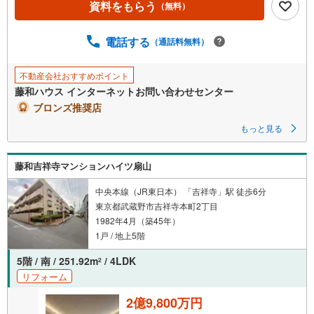
資料をもらう
（無料）
電話する
（通話料無料）
不動産会社おすすめポイント
藤和ハウス インターネットお問い合わせセンター
ブロンズ推奨店
もっと見る
藤和吉祥寺マンションハイツ扇山
中央本線（JR東日本） 「吉祥寺」駅 徒歩6分
東京都武蔵野市吉祥寺本町2丁目
1982年4月（築45年）
1戸 / 地上5階
5階 / 南 / 251.92m
/ 4LDK
2
リフォーム
2億9,800万円