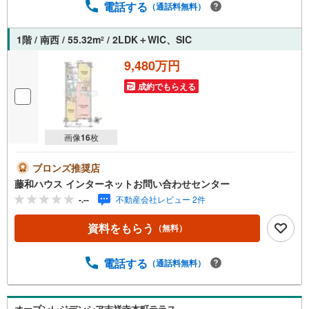
ブ」。・不動産売却時、ご自宅を綺麗にかつ瀟洒にさせる
電話する
（通話料無料）
CG加工ホームステイジングサービス。・購入者様へ、税理
士による確定申告の無料セミナーをご招待いたします。
1階 / 南西 / 55.32m
/ 2LDK＋WIC、SIC
2
9,480万円
成約でもらえる
画像
16
枚
ブロンズ推奨店
藤和ハウス インターネットお問い合わせセンター
-.--
不動産会社レビュー 2件
資料をもらう
（無料）
電話する
（通話料無料）
オープンレジデンシア吉祥寺本町テラス