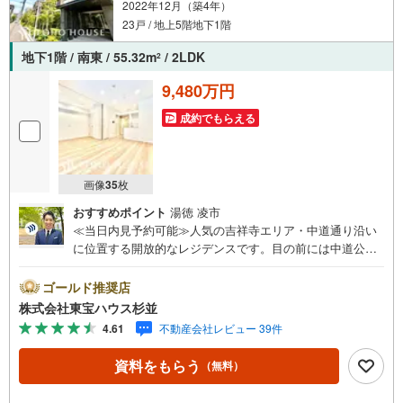
2022年12月（築4年）
23戸 / 地上5階地下1階
地下1階 / 南東 / 55.32m
/ 2LDK
2
9,480万円
成約でもらえる
画像
35
枚
おすすめポイント
湯徳 凌市
≪当日内見予約可能≫人気の吉祥寺エリア・中道通り沿い
に位置する開放的なレジデンスです。目の前には中道公園
の緑が広がり、二方道路に面した角地ならではの独立性が
魅力です。お部屋は南東向きで陽当たりが良く、床暖房完
ゴールド推奨店
備のリビングでゆったりと寛げます。食洗機などの充実し
株式会社東宝ハウス杉並
た設備や豊富な収納も備わり、日々の暮らしを機能的にサ
4.61
不動産会社レビュー 39件
ポート。室内はクリーニング済みですので、ぜひ綺麗な現
地をご体感ください。・未来を予測し人生設計から始まる
資料をもらう
（無料）
「未来カレンダー」のご提案。・未来に起こるであろうご
自宅リフォームをオンライン上でご提案「ミラカレクラ