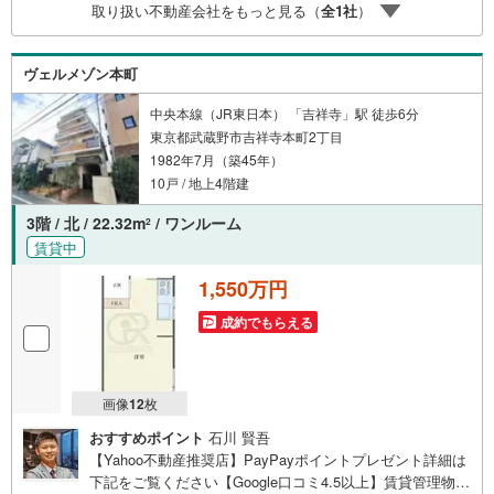
取り扱い不動産会社をもっと見る（
全
1
社
）
わたり、得られることを保証するものではありません。※賃
料等については、賃貸中のものについては現在の賃料等
で、空室または所有者居住中等のものについては、周辺の
ヴェルメゾン本町
賃料相場に基づき、満室時を想定して表示しています。
中央本線（JR東日本） 「吉祥寺」駅 徒歩6分
東京都武蔵野市吉祥寺本町2丁目
1982年7月（築45年）
10戸 / 地上4階建
3階 / 北 / 22.32m
/ ワンルーム
2
賃貸中
1,550万円
成約でもらえる
画像
12
枚
おすすめポイント
石川 賢吾
【Yahoo不動産推奨店】PayPayポイントプレゼント詳細は
下記をご覧ください【Google口コミ4.5以上】賃貸管理物件