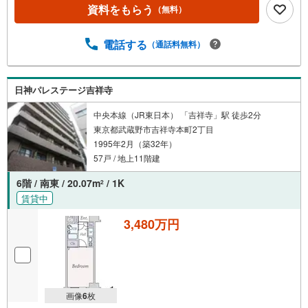
資料をもらう
（無料）
電話する
（通話料無料）
日神パレステージ吉祥寺
中央本線（JR東日本） 「吉祥寺」駅 徒歩2分
東京都武蔵野市吉祥寺本町2丁目
1995年2月（築32年）
57戸 / 地上11階建
6階 / 南東 / 20.07m
/ 1K
2
賃貸中
3,480万円
画像
6
枚