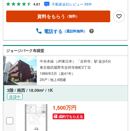
ブ」。・ 不動産売却時、ご自宅を綺麗にかつ瀟洒にさせる
4.61
不動産会社レビュー 39件
CG加工ホームステイジングサービス。・ 購入者様へ、税
理士による確定申告の無料セミナーをご招待いたします。
資料をもらう
（無料）
◆ご予約に際して◆日時のご希望をお伝えください。（も
ちろん当日でも対応可能です）事前に鍵等の手配や内覧
（居住中物件）の手配が必要な場合がございますのでご容
電話する
（通話料無料）
赦ください。事前にご連絡をいただけると、スムーズなご
案内が可能となりますのでお手数ですがご一報ください。
◆物件のご案内は◆弊社へのご来社、お客様宅へのお迎
ジョージパーク布袋堂
え・最寄駅での待ち合わせ、物件周辺のコンビニ等でお待
ち合わせなど、ご希望をお伝えください。ご希望条件をお
中央本線（JR東日本） 「吉祥寺」駅 徒歩5分
伝え頂けましたら、ご見学希望物件以外の資料も用意して
東京都武蔵野市吉祥寺南町2丁目
参ります。もちろん他の物件も併せてご案内させていただ
1986年3月（築41年）
きます。
29戸 / 地上4階建
3階 / 南西 / 18.09m
/ 1K
2
賃貸中
1,500万円
成約でもらえる