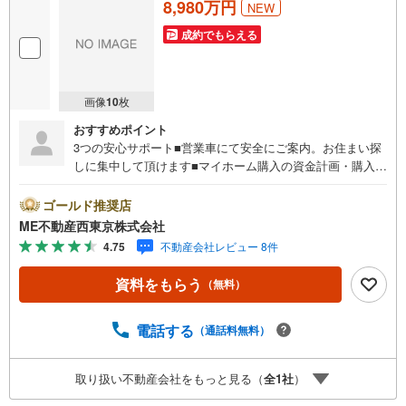
8,980万円
NEW
成約でもらえる
画像
10
枚
おすすめポイント
3つの安心サポート■営業車にて安全にご案内。お住まい探
しに集中して頂けます■マイホーム購入の資金計画・購入か
ら老後までの人生設計を実施、暮らしに安心を提案します■
どんなに信用のある建築会社でもご自分の目で確認するこ
ゴールド推奨店
とは重要ですよね。特殊機材を使用し物件状態を調査致し
ME不動産西東京株式会社
ますご来店特典■FP相談キャッシュフローの作成無料でで
4.75
不動産会社レビュー 8件
きます■未公開の物件情報をご紹介■弊社仲介にてご契約頂
くと1万円から最大10万円のご紹介料をお支払い！詳しくは
資料をもらう
（無料）
スタッフ迄 都内有数の1棟ビル大型店舗開店！■西武新宿線
『田無駅』徒歩3分の好立地！ それでもちょっとな？とい
う方はご自宅へ『無料送迎サービス』実施しております！■
電話する
（通話料無料）
チャイルドスペース、ベビーベッド、ミルク用浄水サーバ
ー、紙おむつ、アメニティ、大型個室ブース4部屋、各ブー
取り扱い不動産会社をもっと見る（
全
1
社
）
スモニター等完備しております！