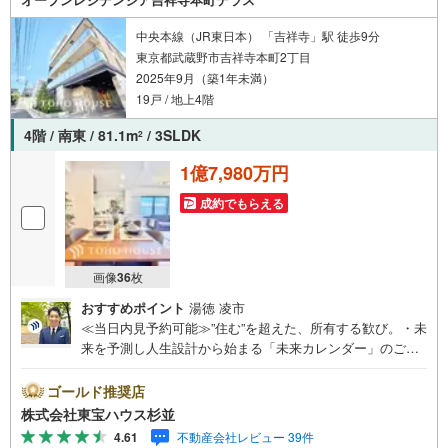
中央本線（JR東日本） 「吉祥寺」駅 徒歩9分
東京都武蔵野市吉祥寺本町2丁目
2025年9月（築1年未満）
19戸 / 地上4階
4階 / 南東 / 81.1m
/ 3SLDK
2
1億7,980万円
成約でもらえる
画像
36
枚
おすすめポイント
湯徳 凌市
≪当日内見予約可能≫”住む”を超えた、所有する歓び。・未
来を予測し人生設計から始まる「未来カレンダー」のご提
案。・未来に起こるであろうご自宅リフォームをオンライ
ン上でご提案「ミラカレクラブ」。・不動産売却時、ご自
ゴールド推奨店
宅を綺麗にかつ瀟洒にさせるCG加工ホームステイジングサ
株式会社東宝ハウス杉並
ービス。・購入者様へ、税理士による確定申告の無料セミ
4.61
不動産会社レビュー 39件
ナーをご招待いたします。