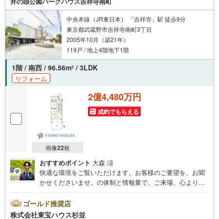
井の頭公園パークハウス吉祥寺南町
ます。
中央本線（JR東日本） 「吉祥寺」駅 徒歩9分
東京都武蔵野市吉祥寺南町3丁目
2005年10月（築21年）
119戸 / 地上4階地下1階
1階 / 南西 / 96.56m
/ 3LDK
2
リフォーム
2億4,480万円
成約でもらえる
画像
22
枚
おすすめポイント
大森 涼
快適な環境をご覧いただけます。お客様のご要望を、お聞
かせくださいませ。の体制と情報量で、ご来場、心よりお
待ちしております。・ 未来を予測し人生設計から始まる
「未来カレンダー」のご提案。・ 未来に起こるであろうご
ゴールド推奨店
自宅リフォームをオンライン上でご提案「ミラカレクラ
株式会社東宝ハウス杉並