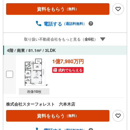
資料をもらう
（無料）
電話する
（通話料無料）
取り扱い不動産会社をもっと見る（
全
6
社
）
4階 / 南東 / 81.1m
/ 3LDK
2
1億7,980万円
成約でもらえる
画像
10
枚
株式会社スターフォレスト 六本木店
資料をもらう
（無料）