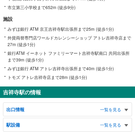
市立第三小学校まで652m (徒歩9分)
施設
みずほ銀行 ATM 京王吉祥寺駅出張所まで25m (徒歩1分)
外貨両替専門店ワールドカレンシーショップ アトレ吉祥寺店まで
27m (徒歩1分)
銀行ATM イーネット ファミリーマート吉祥寺駅南口 共同出張所
まで39m (徒歩1分)
みずほ銀行 ATM アトレ吉祥寺出張所まで40m (徒歩1分)
トモズ アトレ吉祥寺店まで28m (徒歩1分)
吉祥寺駅の情報
出口情報
一覧を見る
北口
駅設備
一覧を見る
ＪＲ中央改札、北口バスのりば、吉祥寺本町、吉祥寺東町、吉祥寺北町、公園
通り、平和通り、吉祥寺美術館、吉祥寺シアター、サンロード、ダイヤ街、吉
バリアフリー状況