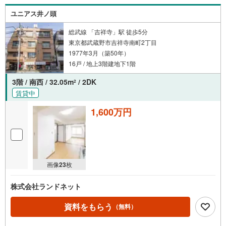
ユニアス井ノ頭
総武線 「吉祥寺」駅 徒歩5分
東京都武蔵野市吉祥寺南町2丁目
1977年3月（築50年）
16戸 / 地上3階建地下1階
3階 / 南西 / 32.05m
/ 2DK
2
賃貸中
1,600万円
画像
23
枚
株式会社ランドネット
資料をもらう
（無料）