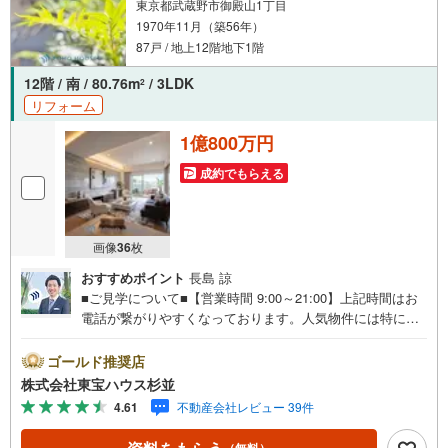
東京都武蔵野市御殿山1丁目
参ります。もちろん他の物件も併せてご案内させていただ
1970年11月（築56年）
きます。
87戸 / 地上12階地下1階
12階 / 南 / 80.76m
/ 3LDK
2
リフォーム
1億800万円
成約でもらえる
画像
36
枚
おすすめポイント
長島 諒
■ご見学について■【営業時間 9:00～21:00】上記時間はお
電話が繋がりやすくなっております。人気物件には特に問
い合わせが集中するため、お早めにお電話くださいませ。
「室内・現地を見学する」ボタンよりご予約いただくとご
ゴールド推奨店
見学がスムーズです。■ご予約に際して■日時のご希望をお
株式会社東宝ハウス杉並
伝えくださいませ。（もちろん当日でも対応可能です。）
4.61
不動産会社レビュー 39件
事前に鍵等の手配や内覧（居住中物件）の手配が必要な場
合がございますのでご容赦ください。■ミラカレCLUB■弊