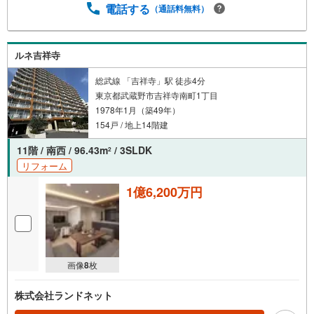
電話する
（通話料無料）
ルネ吉祥寺
総武線 「吉祥寺」駅 徒歩4分
東京都武蔵野市吉祥寺南町1丁目
1978年1月（築49年）
154戸 / 地上14階建
11階 / 南西 / 96.43m
/ 3SLDK
2
リフォーム
1億6,200万円
画像
8
枚
株式会社ランドネット