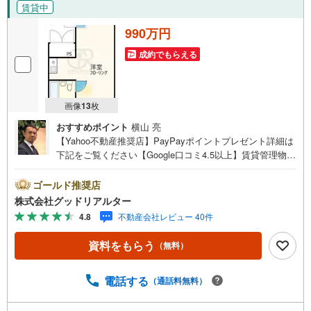
賃貸中
990万円
成約でもらえる
画像
13
枚
おすすめポイント
横山 亮
【Yahoo不動産推奨店】PayPayポイントプレゼント詳細は
下記をご覧ください【Google口コミ4.5以上】賃貸管理物件
の入居率99％※2026年6月末時点お薦めのマンションのご紹
介です。投資用マンションを購入する際、最大のリスクは
ゴールド推奨店
空室リスクです。利回りがいくら高かろうとも、空室が続
株式会社グッドリアルター
いてしまえば、絵に描いた餅になってしまいます。弊社で
4.8
不動産会社レビュー 40件
ご紹介するマンションは、人気エリアのお薦め物件はもち
ろんのこと、エリアのニーズに合った人気のお部屋等、賃
資料をもらう
（無料）
貸営業経験スタッフの培ってきた知識と経験を基に物件を
選定して、お部屋をご紹介している為、空室リスクに対し
ての対策はお任せください。掲載されている物件は、弊社
電話する
（通話料無料）
にてご紹介可能な物件のごく一部ですので、お気軽にお問
い合わせください。※記載賃料等の収入や利回りは、将来に