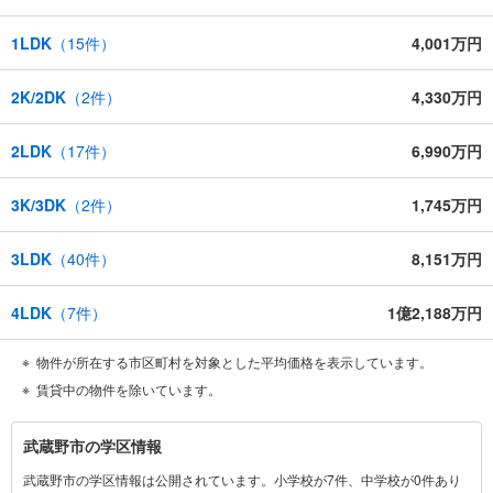
1LDK
（
15
件）
4,001万円
2K/2DK
（
2
件）
4,330万円
2LDK
（
17
件）
6,990万円
3K/3DK
（
2
件）
1,745万円
3LDK
（
40
件）
8,151万円
4LDK
（
7
件）
1億2,188万円
物件が所在する市区町村を対象とした平均価格を表示しています。
賃貸中の物件を除いています。
武
武蔵野市の学区情報
蔵
武蔵野市の学区情報は公開されています。小学校が7件、中学校が0件あり
野