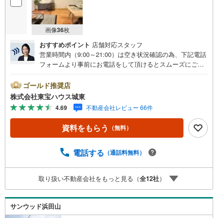
画像
36
枚
おすすめポイント
店舗対応スタッフ
営業時間内（9:00～21:00）は空き状況確認の為、下記電話
フォームより事前にお電話をして頂けるとスムーズにご案
内ができます。▽TOHO HOUSE CLUB▽現時点の未来
カレンダーの作成▽ご購入後もお客様の人生のパートナー
ゴールド推奨店
として暮らしの「安心」を守り続けます。【Yahoo！ 不動
株式会社東宝ハウス城東
産キャンペーン対象店舗】当店で物件を成約するとPayPay
4.69
不動産会社レビュー 66件
ボーナスライトがもらえる「Yahoo！ 不動産 物件ご成約キ
ャンペーン」の対象になります。「資料をもらう」「見学
資料をもらう
（無料）
予約をする」ボタンからお問い合わせください。※必ずYah
oo！ JAPAN IDでログインしてください。※PayPayボーナ
スライトは出金と譲渡はできません。ご案内・詳細な資料
電話する
（通話料無料）
のご請求はお気軽にどうぞ♪お電話でのお問い合わせも常
時受け付けております！■頭金0円からのご購入可能です■
取り扱い不動産会社をもっと見る（
全
12
社
）
（諸費用もOK）お気軽にお問い合わせください。
サンウッド浜田山