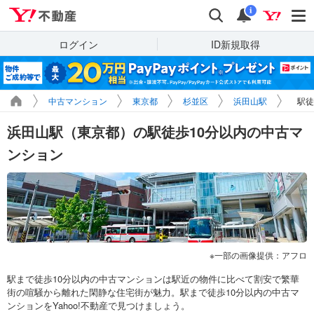
Yahoo!不動産
検索
通知
i
ログイン
ID新規取得
中古マンション
東京都
杉並区
浜田山駅
駅徒
浜田山駅（東京都）の駅徒歩10分以内の中古マ
ンション
一部の画像提供：アフロ
駅まで徒歩10分以内の中古マンションは駅近の物件に比べて割安で繁華
街の喧騒から離れた閑静な住宅街が魅力。駅まで徒歩10分以内の中古マ
ンションをYahoo!不動産で見つけましょう。