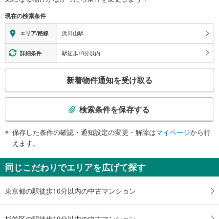
※段差なしでの移動経路
（○：有り △：要駅員設備 ×：無し）
現在の検索条件
地上⇔改札⇔ホーム：○
エレベータ
浜田山駅
エリア/路線
・ホーム⇔改札
・改札⇔地上（バス乗り場方面）
駅徒歩10分以内
詳細条件
トイレ
こ
《多機能トイレ》
新着物件通知を受け取る
・改札内
の
その他
検
索
・点字案内（券売機・運賃表・階段手すり）
検索条件を保存する
・ＡＥＤ
条
件
保存した条件の確認・通知設定の変更・解除は
マイページ
から行
で
えます。
通
知
同じこだわりでエリアを広げて探す
を
受
東京都の駅徒歩10分以内の中古マンション
け
取
る
杉並区の駅徒歩10分以内の中古マンション