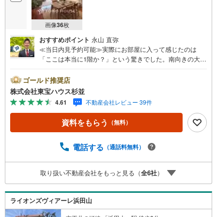
画像
36
枚
おすすめポイント
永山 直弥
≪当日内見予約可能≫実際にお部屋に入って感じたのは
「ここは本当に1階か？」という驚きでした。南向きの大き
な窓からは陽光がたっぷりと降り注ぎ、バルコニー前面の
生垣が、まるで高級料亭の坪庭のような静寂とプライバシ
ゴールド推奨店
ーを守ってくれています 。何より、下にお部屋がないこと
株式会社東宝ハウス杉並
で、お子様がいるご家庭でも「ドタバタしちゃダメ！」と
4.61
不動産会社レビュー 39件
言わなくて済む開放感は、何物にも代えがたい価値だと確
信しました 。専有面積81平米超、さらに収納も充実してお
資料をもらう
（無料）
り、家族が増えても長く住み続けられる設計です 。浜田山
の閑静な街並みに溶け込むこの住まいで、新しい生活を始
めてみませんか？
電話する
（通話料無料）
取り扱い不動産会社をもっと見る（
全
6
社
）
ライオンズヴィアーレ浜田山