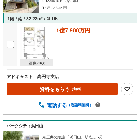
2023年10月（築3年）
84戸 / 地上4階
1階 / 南 / 82.23m
/ 4LDK
2
1億7,900万円
画像
23
枚
アドキャスト 高円寺支店
資料をもらう
（無料）
電話する
（通話料無料）
パークシティ浜田山
京王井の頭線 「浜田山」駅 徒歩5分