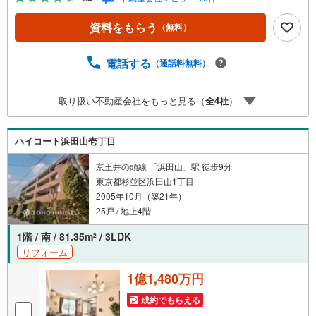
やせます！◆3面採光で陽当り良好。2面バルコニーを備え
た開放的な室内で、心地よい毎日を過ごせます！◆クロー
資料をもらう
（無料）
ゼットやシューズボックスも備わり、限られた空間を活用
してすっきりと暮らせます！◆2025年5月リノベーション
完了予定です！【営業時間10:00～19:00】上記時間はお電
電話する
（通話料無料）
話が繋がりやすくなっております。ぜひお気軽にご連絡下
さい！現地を見学される場合は「室内・現地を見学する
取り扱い不動産会社をもっと見る（
全
4
社
）
（無料）」ボタンよりご希望の日時をご記入いただけます
とスムーズにご案内が可能です。【ウィル不動産販売はこ
こが強み】（1）住宅ローンに精通したローン専門部署があ
ハイコート浜田山壱丁目
ります！（2）施工実績多数のリフォーム部門も社内にあり
ます！（3）定休日なし！
京王井の頭線 「浜田山」駅 徒歩9分
東京都杉並区浜田山1丁目
2005年10月（築21年）
25戸 / 地上4階
1階 / 南 / 81.35m
/ 3LDK
2
リフォーム
1億1,480万円
成約でもらえる