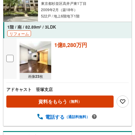
東京都杉並区高井戸東1丁目
2009年2月（築18年）
522戸 / 地上6階地下1階
1階 / 南 / 82.89m
/ 3LDK
2
リフォーム
1億8,280万円
画像
23
枚
アドキャスト 笹塚支店
資料をもらう
（無料）
電話する
（通話料無料）