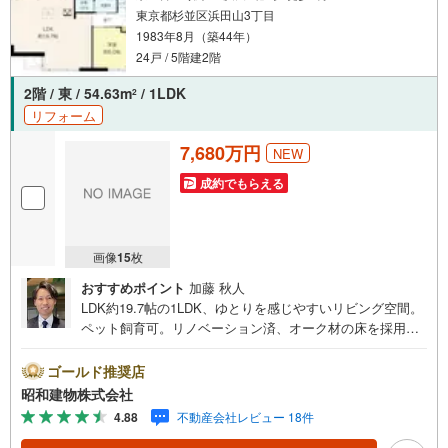
ローン控除の申告方法をご案内する無料セミナーを開催し
東京都杉並区浜田山3丁目
ています。
1983年8月（築44年）
24戸 / 5階建2階
2階 / 東 / 54.63m
/ 1LDK
2
リフォーム
7,680万円
NEW
成約でもらえる
画像
15
枚
おすすめポイント
加藤 秋人
LDK約19.7帖の1LDK、ゆとりを感じやすいリビング空間。
ペット飼育可。リノベーション済、オーク材の床を採用。
造作キッチン・パントリー付きで、調理用品を整理しやす
い住まい京王井の頭線浜田山駅徒歩3分。 ・・・地域密着
ゴールド推奨店
昭和建物です・・・ 西荻窪に創業44年、地域密着の不動
昭和建物株式会社
産会社です。 不動産購入、買換えには、不安がつきも
4.88
不動産会社レビュー 18件
の。 物件の選定や住宅ローンはもちろん地域密着だからこ
その情報をお伝え、ご提案いたします。 お気軽にご相