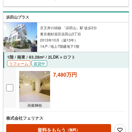
浜田山プラス
京王井の頭線 「浜田山」駅 徒歩2分
東京都杉並区浜田山3丁目
2013年10月（築13年）
14戸 / 地上7階建地下1階
1階 / 南東 / 83.28m
/ 2LDK＋ロフト
2
リフォーム
賃貸中
7,480万円
画像
36
枚
株式会社フェリナス
資料をもらう
（無料）