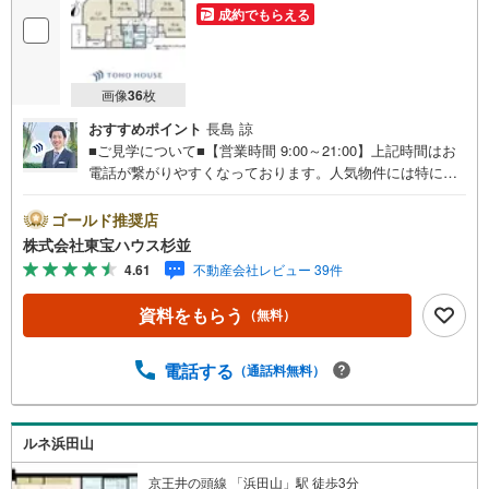
成約でもらえる
画像
36
枚
おすすめポイント
長島 諒
■ご見学について■【営業時間 9:00～21:00】上記時間はお
電話が繋がりやすくなっております。人気物件には特に問
い合わせが集中するため、お早めにお電話くださいませ。
「室内・現地を見学する」ボタンよりご予約いただくとご
ゴールド推奨店
見学がスムーズです。■ご予約に際して■日時のご希望をお
株式会社東宝ハウス杉並
伝えくださいませ。（もちろん当日でも対応可能です。）
4.61
不動産会社レビュー 39件
事前に鍵等の手配や内覧（居住中物件）の手配が必要な場
合がございますのでご容赦ください。■ミラカレCLUB■弊
資料をもらう
（無料）
社で売買されたお客様は、ミラカレCLUBに加入可能です。
10～20年後のリフォーム、保険の見直しや借り換えなど、
オンラインでやりとりができます。■FPによるファイナン
電話する
（通話料無料）
シャルライフサポート■お金のプロであるファイナンシャル
プランナーが住宅ローン、保険・税金、資産運用、相続な
どの対策をアドバイス可能です。契約前、契約後、お好き
ルネ浜田山
なタイミングがご利用可能です。■税理士による無料確定申
告セミナー■住まいをご購入になったお客様に対して、住宅
京王井の頭線 「浜田山」駅 徒歩3分