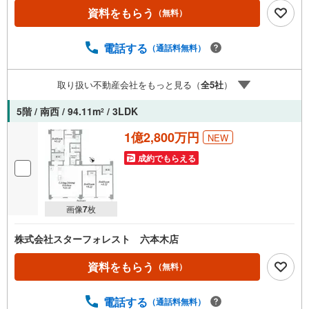
お伝え、ご提案いたします。 お気軽にご相談、ご来社頂
資料をもらう
（無料）
ける会社です。スタッフ一同、心よりお待ちしておりま
す。 同じ立地、同じ建物は存在しません。唯一無二の不動
産をお手伝いいたします。 キッズルーム充実・チャイルド-
電話する
（通話料無料）
シートの用意もございます。 ご家族で楽しくご検討頂ける
ようご案内しておりますのでぜひ、お気軽にお問い合わせ
取り扱い不動産会社をもっと見る（
全
5
社
）
ください。 営業時間: 9:00 - 20:00
5階 / 南西 / 94.11m
/ 3LDK
2
1億2,800万円
NEW
成約でもらえる
画像
7
枚
株式会社スターフォレスト 六本木店
資料をもらう
（無料）
電話する
（通話料無料）