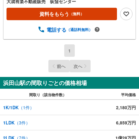
大成有楽不動産販売 荻窪センター
資料をもらう
（無料）
電話する
（通話料無料）
1
前へ
次へ
浜田山駅の間取りごとの価格相場
間取り（該当物件数）
平均価格
1K/1DK
（
1
件）
2,180万円
1LDK
（
3
件）
6,859万円
2LDK
（
7
件）
1億28万円