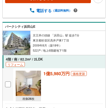
電話する
（通話料無料）
パークシティ浜田山E
京王井の頭線 「浜田山」駅 徒歩7分
東京都杉並区高井戸東1丁目
2009年8月（築18年）
522戸 / 地上6階建地下1階
4階 / 南 / 82.2m
/ 2LDK
2
リフォーム
1億5,980万円
価格更新
画像
26
枚