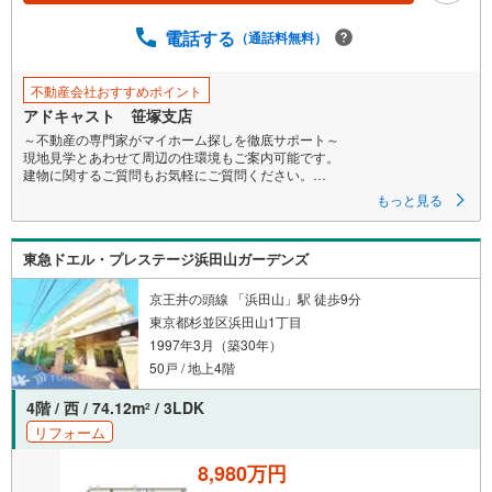
電話する
（通話料無料）
不動産会社おすすめポイント
アドキャスト 笹塚支店
～不動産の専門家がマイホーム探しを徹底サポート～
現地見学とあわせて周辺の住環境もご案内可能です。
建物に関するご質問もお気軽にご質問ください。
もっと見る
〇お問合せお待ちしております〇
【営業時間9:00～19:00】
物件見学、ローン相談、その他些細なことでもご相談ください
東急ドエル・プレステージ浜田山ガーデンズ
〇気軽にご案内やご来店できるポイント〇
【1】キッズルームあり。お子様にはおもちゃ、絵本などのご用意をしてい
京王井の頭線 「浜田山」駅 徒歩9分
ますので、お子様連れでもお気軽にご来店ください。
東京都杉並区浜田山1丁目
【2】ご条件に近い物件も合わせてご紹介をさせて頂きます。近隣物件やご
1997年3月（築30年）
希望に合わせてその他の物件もご用意をさせて頂きます。
【3】ご連絡の方法は、お客様のご希望に合わせてショートメールやLINEで
50戸 / 地上4階
のやり取りも大丈夫です。
4階 / 西 / 74.12m
/ 3LDK
2
リフォーム
8,980万円