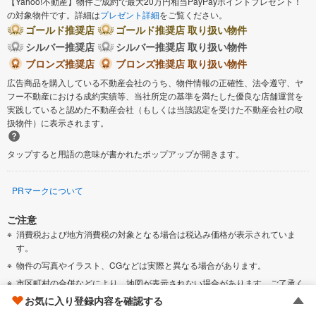
【Yahoo!不動産】物件ご成約で最大20万円相当PayPayポイントプレゼント！
の対象物件です。詳細は
プレゼント詳細
をご覧ください。
ゴールド推奨店
ゴールド推奨店 取り扱い物件
シルバー推奨店
シルバー推奨店 取り扱い物件
ブロンズ推奨店
ブロンズ推奨店 取り扱い物件
広告商品を購入している不動産会社のうち、物件情報の正確性、法令遵守、ヤ
フー不動産における成約実績等、当社所定の基準を満たした優良な店舗運営を
実践していると認めた不動産会社（もしくは当該認定を受けた不動産会社の取
扱物件）に表示されます。
タップすると用語の意味が書かれたポップアップが開きます。
PRマークについて
ご注意
消費税および地方消費税の対象となる場合は税込み価格が表示されていま
す。
物件の写真やイラスト、CGなどは実際と異なる場合があります。
市区町村の合併などにより、地図が表示されない場合があります。ご了承く
ださい。
お気に入り登録内容を確認する
「新築一戸建て」には、完成後1年を経過している未入居物件が掲載されてい