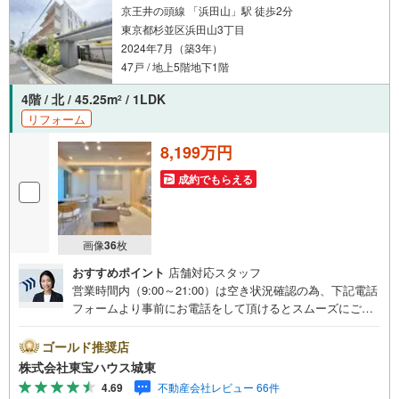
京王井の頭線 「浜田山」駅 徒歩2分
東京都杉並区浜田山3丁目
2024年7月（築3年）
47戸 / 地上5階地下1階
4階 / 北 / 45.25m
/ 1LDK
2
リフォーム
8,199万円
成約でもらえる
画像
36
枚
おすすめポイント
店舗対応スタッフ
営業時間内（9:00～21:00）は空き状況確認の為、下記電話
フォームより事前にお電話をして頂けるとスムーズにご案
内ができます。▽TOHO HOUSE CLUB▽現時点の未来
カレンダーの作成▽ご購入後もお客様の人生のパートナー
ゴールド推奨店
として暮らしの「安心」を守り続けます。【Yahoo！ 不動
株式会社東宝ハウス城東
産キャンペーン対象店舗】当店で物件を成約するとPayPay
4.69
不動産会社レビュー 66件
ボーナスライトがもらえる「Yahoo！ 不動産 物件ご成約キ