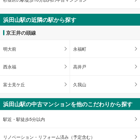
・
条
件
浜田山駅の近隣の駅から探す
を
マ
京王井の頭線
イ
ペ
明大前
永福町
ー
ジ
に
西永福
高井戸
保
存
富士見ケ丘
久我山
す
る
浜田山駅の中古マンションを他のこだわりから探す
駅近・駅徒歩5分以内
リノベーション・リフォーム済み（予定含む）