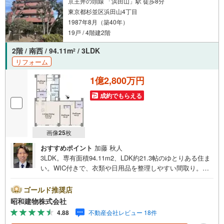
京王井の頭線 「浜田山」駅 徒歩8分
東京都杉並区浜田山4丁目
1987年8月（築40年）
19戸 / 4階建2階
2階 / 南西 / 94.11m
/ 3LDK
2
リフォーム
1億2,800万円
成約でもらえる
画像
25
枚
おすすめポイント
加藤 秋人
3LDK。専有面積94.11m2、LDK約21.3帖のゆとりある住ま
い。WIC付きで、衣類や日用品を整理しやすい間取り。新
規リフォーム予定、オートロック・宅配ボックス付き。京
王井の頭線浜田山駅徒歩8分。 ・・・地域密着昭和建物で
ゴールド推奨店
す・・・ 西荻窪に創業44年、地域密着の不動産会社で
昭和建物株式会社
す。 不動産購入、買換えには、不安がつきもの。 物件の
4.88
不動産会社レビュー 18件
選定や住宅ローンはもちろん地域密着だからこその情報を