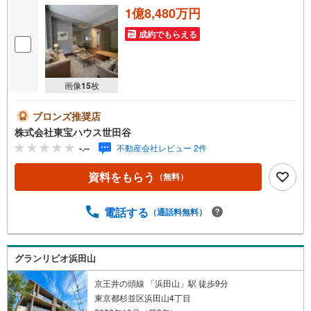
1億8,480万円
成約でもらえる
画像
15
枚
ブロンズ推奨店
株式会社東宝ハウス世田谷
-.--
不動産会社レビュー 2件
資料をもらう
（無料）
電話する
（通話料無料）
グランリビオ浜田山
京王井の頭線 「浜田山」駅 徒歩9分
東京都杉並区浜田山4丁目