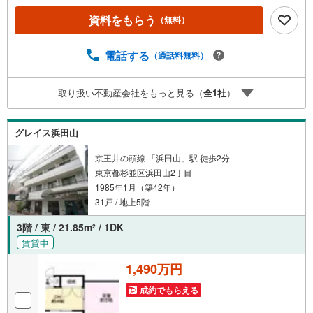
ャンペーン」の対象になります。「資料をもらう」「見学
資料をもらう
（無料）
予約をする」ボタンからお問い合わせください。※必ずYah
oo！ JAPAN IDでログインしてください。※PayPayボーナ
スライトは出金と譲渡はできません。ご案内・詳細な資料
電話する
（通話料無料）
のご請求はお気軽にどうぞ♪お電話でのお問い合わせも常
時受け付けております！■頭金0円からのご購入可能です■
取り扱い不動産会社をもっと見る（
全
1
社
）
（諸費用もOK）お気軽にお問い合わせください。
グレイス浜田山
京王井の頭線 「浜田山」駅 徒歩2分
東京都杉並区浜田山2丁目
1985年1月（築42年）
31戸 / 地上5階
3階 / 東 / 21.85m
/ 1DK
2
賃貸中
1,490万円
成約でもらえる