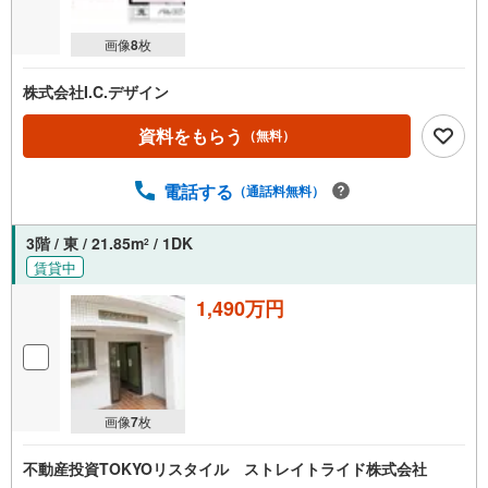
画像
8
枚
株式会社I.C.デザイン
資料をもらう
（無料）
電話する
（通話料無料）
3階 / 東 / 21.85m
/ 1DK
2
賃貸中
1,490万円
画像
7
枚
不動産投資TOKYOリスタイル ストレイトライド株式会社