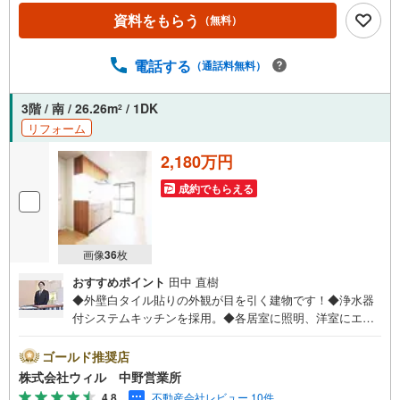
資料をもらう
（無料）
電話する
（通話料無料）
3階 / 南 / 26.26m
/ 1DK
2
リフォーム
2,180万円
成約でもらえる
画像
36
枚
おすすめポイント
田中 直樹
◆外壁白タイル貼りの外観が目を引く建物です！◆浄水器
付システムキッチンを採用。◆各居室に照明、洋室にエア
コンを完備。全居室フローリングの清潔感ある空間で入居
当日から快適な新生活を始められます！◆浴室暖房乾燥機
ゴールド推奨店
を設置したバスルーム。天候を気にせず洗濯物を乾かせる
株式会社ウィル 中野営業所
ほか、冬場も室内を温めてから入浴でき、日々の疲れを癒
4.8
不動産会社レビュー 10件