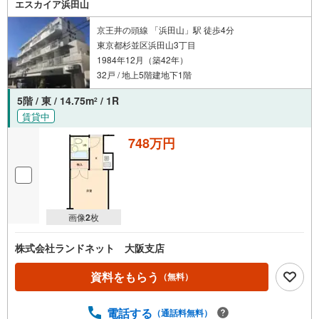
エスカイア浜田山
京王井の頭線 「浜田山」駅 徒歩4分
東京都杉並区浜田山3丁目
1984年12月（築42年）
32戸 / 地上5階建地下1階
5階 / 東 / 14.75m
/ 1R
2
賃貸中
748万円
画像
2
枚
株式会社ランドネット 大阪支店
資料をもらう
（無料）
電話する
（通話料無料）