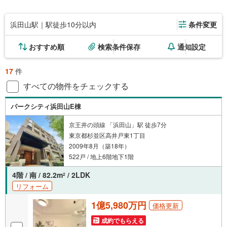
浜田山駅｜駅徒歩10分以内
条件変更
おすすめ順
検索条件保存
通知設定
17
件
すべての物件をチェックする
パークシティ浜田山E棟
京王井の頭線 「浜田山」駅 徒歩7分
東京都杉並区高井戸東1丁目
2009年8月（築18年）
522戸 / 地上6階地下1階
4階 / 南 / 82.2m
/ 2LDK
2
リフォーム
1億5,980万円
価格更新
成約でもらえる