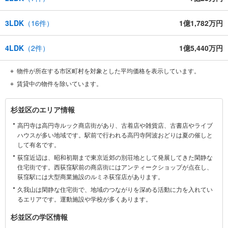
3LDK
（
16
件）
1億1,782万円
4LDK
（
2
件）
1億5,440万円
物件が所在する市区町村を対象とした平均価格を表示しています。
賃貸中の物件を除いています。
杉
杉並区のエリア情報
並
高円寺は高円寺ルック商店街があり、古着店や雑貨店、古書店やライブ
区
ハウスが多い地域です。駅前で行われる高円寺阿波おどりは夏の催しと
に
して有名です。
関
荻窪近辺は、昭和初期まで東京近郊の別荘地として発展してきた閑静な
す
住宅街です。西荻窪駅前の商店街にはアンティークショップが点在し、
る
荻窪駅には大型商業施設のルミネ荻窪店があります。
情
久我山は閑静な住宅街で、地域のつながりを深める活動に力を入れてい
報
るエリアです。運動施設や学校が多くあります。
杉並区の学区情報