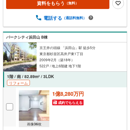
資料をもらう
（無料）
談、ご来社頂ける会社です。スタッフ一同、心よりお待ち
しております。 同じ立地、同じ建物は存在しません。唯一
無二の不動産をお手伝いいたします。 キッズルーム充実・
電話する
（通話料無料）
チャイルド-シートの用意もございます。 ご家族で楽しくご
検討頂けるようご案内しておりますのでぜひ、お気軽にお
問い合わせください。 営業時間: 9:00 - 20:00
パークシティ浜田山 B棟
京王井の頭線 「浜田山」駅 徒歩5分
東京都杉並区高井戸東1丁目
2009年2月（築18年）
522戸 / 地上6階建 地下1階
1階 / 南 / 82.89m
/ 3LDK
2
リフォーム
1億8,280万円
成約でもらえる
画像
36
枚