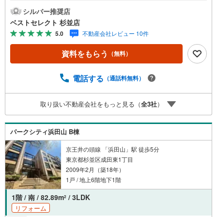
シルバー推奨店
ベストセレクト 杉並店
5.0
不動産会社レビュー 10件
資料をもらう
（無料）
電話する
（通話料無料）
取り扱い不動産会社をもっと見る（
全
3
社
）
パークシティ浜田山 B棟
京王井の頭線 「浜田山」駅 徒歩5分
東京都杉並区成田東1丁目
2009年2月（築18年）
1戸 / 地上6階地下1階
1階 / 南 / 82.89m
/ 3LDK
2
リフォーム