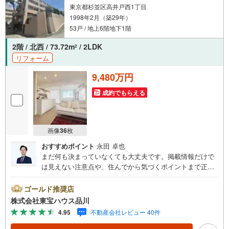
東京都杉並区高井戸西1丁目
1998年2月（築29年）
53戸 / 地上6階地下1階
2階 / 北西 / 73.72m
/ 2LDK
2
リフォーム
9,480万円
成約でもらえる
画像
36
枚
おすすめポイント
永田 卓也
まだ何も決まっていなくても大丈夫です。掲載情報だけで
は見えない注意点や、住んでから気づくポイントまで正直
にお伝えします。東宝ハウス品川では、良いことも悪いこ
とも包み隠さずお伝えし、「納得して選ぶ」ためのサポー
ゴールド推奨店
トを大切にしています。現地でしか分からないリアルな情
株式会社東宝ハウス品川
報も含めて、一緒に後悔しない住まい探しを進めていきま
4.95
不動産会社レビュー 40件
しょう。まずはお気軽にご相談ください。【Yahoo！ 不動
産キャンペーン対象店舗】当店で物件を成約するとPayPay