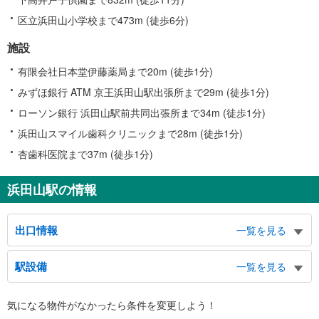
区立浜田山小学校まで473m (徒歩6分)
施設
有限会社日本堂伊藤薬局まで20m (徒歩1分)
みずほ銀行 ATM 京王浜田山駅出張所まで29m (徒歩1分)
ローソン銀行 浜田山駅前共同出張所まで34m (徒歩1分)
浜田山スマイル歯科クリニックまで28m (徒歩1分)
杏歯科医院まで37m (徒歩1分)
浜田山駅の情報
出口情報
一覧を見る
出口
駅設備
一覧を見る
バスのりば、すぎ丸（杉並区南北バス）
バリアフリー状況
気になる物件がなかったら
条件を変更しよう！
※段差なしでの移動経路