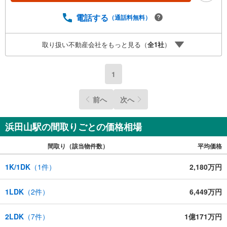
ちろん当日でも対応可能です）事前に鍵等の手配や内覧
（居住中物件）の手配が必要な場合がございますのでご容
電話する
（通話料無料）
赦ください。事前にご連絡をいただけると、スムーズなご
案内が可能となりますのでお手数ですがご一報ください。
取り扱い不動産会社をもっと見る（
全
1
社
）
◆物件のご案内は◆弊社へのご来社、お客様宅へのお迎
え・最寄駅での待ち合わせ、物件周辺のコンビニ等でお待
ち合わせなど、ご希望をお伝えください。ご希望条件をお
1
伝え頂けましたら、ご見学希望物件以外の資料も用意して
参ります。もちろん他の物件も併せてご案内させていただ
きます。
前へ
次へ
浜田山駅の間取りごとの価格相場
間取り（該当物件数）
平均価格
1K/1DK
（
1
件）
2,180万円
1LDK
（
2
件）
6,449万円
2LDK
（
7
件）
1億171万円