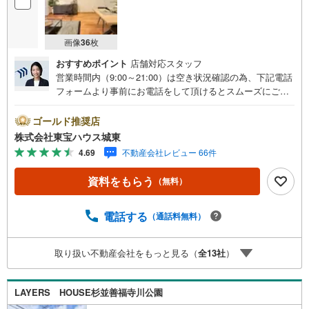
画像
36
枚
おすすめポイント
店舗対応スタッフ
営業時間内（9:00～21:00）は空き状況確認の為、下記電話
フォームより事前にお電話をして頂けるとスムーズにご案
内ができます。▽TOHO HOUSE CLUB▽現時点の未来
カレンダーの作成▽ご購入後もお客様の人生のパートナー
ゴールド推奨店
として暮らしの「安心」を守り続けます。【Yahoo！ 不動
株式会社東宝ハウス城東
産キャンペーン対象店舗】当店で物件を成約するとPayPay
4.69
不動産会社レビュー 66件
ボーナスライトがもらえる「Yahoo！ 不動産 物件ご成約キ
ャンペーン」の対象になります。「資料をもらう」「見学
資料をもらう
（無料）
予約をする」ボタンからお問い合わせください。※必ずYah
oo！ JAPAN IDでログインしてください。※PayPayボーナ
スライトは出金と譲渡はできません。ご案内・詳細な資料
電話する
（通話料無料）
のご請求はお気軽にどうぞ♪お電話でのお問い合わせも常
時受け付けております！■頭金0円からのご購入可能です■
取り扱い不動産会社をもっと見る（
全
13
社
）
（諸費用もOK）お気軽にお問い合わせください。
LAYERS HOUSE杉並善福寺川公園