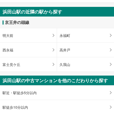
条
件
浜田山駅の近隣の駅から探す
を
マ
京王井の頭線
イ
ペ
明大前
永福町
ー
ジ
に
西永福
高井戸
保
存
富士見ケ丘
久我山
す
る
浜田山駅の中古マンションを他のこだわりから探す
駅近・駅徒歩5分以内
駅徒歩10分以内