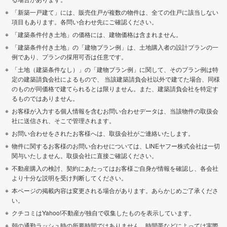
「新築一戸建て」には、販売住戸が複数の物件は、全ての住戸に該当しない
項目もあります。各問い合わせ先にご確認ください。
「建築条件付き土地」の価格には、建物価格は含まれません。
「建築条件付き土地」の「建物プラン例」は、土地購入者の設計プランの一
例であり、プランの採用可否は任意です。
「土地（建築条件なし）」の「建物プラン例」に関して、そのプラン例は特
定の建築請負会社によるもので、 当該建築請負会社以外で建てた場合、同様
のものが同価格で建てられるとは限りません。また、建築請負会社を特定す
るものではありません。
お客様が入力する個人情報を含むお問い合わせデータは、当該物件の取扱会
社に送信され、そこで管理されます。
お問い合わせをされたお客様へは、取扱会社がご連絡いたします。
物件に関するお客様のお問い合わせについては、LINEヤフー株式会社は一切
関与いたしません。取扱会社に直接ご確認ください。
不動産購入の検討、契約にあたってはお客様ご自身が情報を確認し、各会社
より十分な説明を受け判断してください。
本ページの掲載内容は変更される場合があります。あらかじめご了承くださ
い。
クチコミはYahoo!不動産が独自で収集したものを表示しています。
朝の通勤ラッシュ時の所要時間ではありません。時間帯などによっては実際