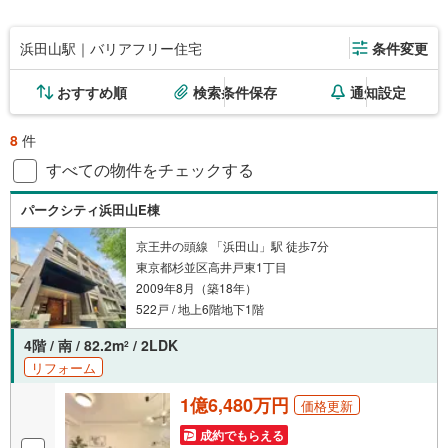
浜田山駅｜バリアフリー住宅
条件変更
おすすめ順
検索条件保存
通知設定
8
件
すべての物件をチェックする
パークシティ浜田山E棟
京王井の頭線 「浜田山」駅 徒歩7分
東京都杉並区高井戸東1丁目
2009年8月（築18年）
522戸 / 地上6階地下1階
4階 / 南 / 82.2m
/ 2LDK
2
リフォーム
1億6,480万円
価格更新
成約でもらえる