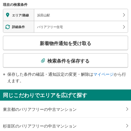
（○：有り △：要駅員設備 ×：無し）
現在の検索条件
地上⇔改札⇔ホーム：○
エレベータ
浜田山駅
エリア/路線
・ホーム⇔改札
・改札⇔地上（バス乗り場方面）
バリアフリー住宅
詳細条件
トイレ
こ
《多機能トイレ》
新着物件通知を受け取る
・改札内
の
その他
検
索
・点字案内（券売機・運賃表・階段手すり）
検索条件を保存する
・ＡＥＤ
条
件
保存した条件の確認・通知設定の変更・解除は
マイページ
から行
で
えます。
通
知
同じこだわりでエリアを広げて探す
を
受
東京都のバリアフリーの中古マンション
け
取
る
杉並区のバリアフリーの中古マンション
・