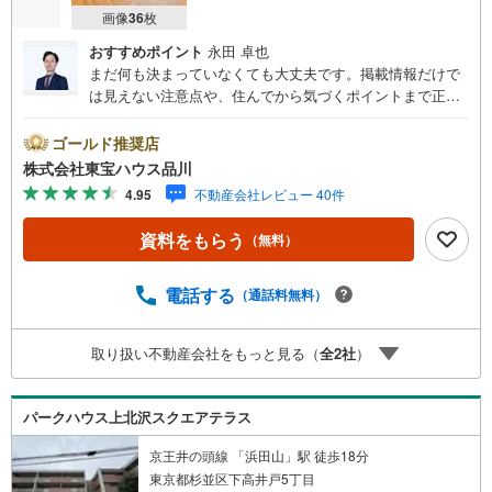
画像
36
枚
おすすめポイント
永田 卓也
まだ何も決まっていなくても大丈夫です。掲載情報だけで
は見えない注意点や、住んでから気づくポイントまで正直
にお伝えします。東宝ハウス品川では、良いことも悪いこ
とも包み隠さずお伝えし、「納得して選ぶ」ためのサポー
ゴールド推奨店
トを大切にしています。現地でしか分からないリアルな情
株式会社東宝ハウス品川
報も含めて、一緒に後悔しない住まい探しを進めていきま
4.95
不動産会社レビュー 40件
しょう。まずはお気軽にご相談ください。【Yahoo！ 不動
産キャンペーン対象店舗】当店で物件を成約するとPayPay
資料をもらう
（無料）
ボーナスライトがもらえる「Yahoo！ 不動産 物件ご成約キ
ャンペーン」の対象になります。「資料をもらう」「見学
予約をする」ボタンからお問い合わせください。※必ずYah
電話する
（通話料無料）
oo！ JAPAN IDでログインしてください。※PayPayボーナ
スライトは出金と譲渡はできません。ご案内・詳細な資料
取り扱い不動産会社をもっと見る（
全
2
社
）
のご請求はお気軽にどうぞ♪お電話でのお問い合わせも常
時受け付けております！お気軽にお問い合わせください。
パークハウス上北沢スクエアテラス
京王井の頭線 「浜田山」駅 徒歩18分
東京都杉並区下高井戸5丁目