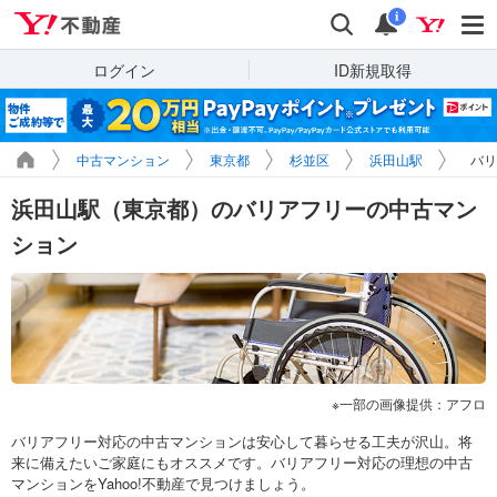
Yahoo!不動産
検索
通知
i
ログイン
ID新規取得
中古マンション
東京都
杉並区
浜田山駅
バリ
浜田山駅（東京都）のバリアフリーの中古マン
ション
一部の画像提供：アフロ
バリアフリー対応の中古マンションは安心して暮らせる工夫が沢山。将
来に備えたいご家庭にもオススメです。バリアフリー対応の理想の中古
マンションをYahoo!不動産で見つけましょう。