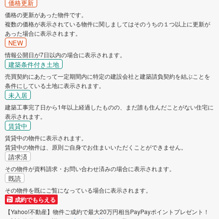
価格更新
価格の更新があった物件です。
複数の価格が表示されている物件に関しましてはそのうちの１つ以上に更新が
あった場合に表示されます。
NEW
情報公開日が7日以内の場合に表示されます。
建築条件付き土地
売買契約にあたって一定期間内に特定の建設会社と建築請負契約を結ぶことを
条件にしている土地に表示されます。
未入居
建築工事完了日から1年以上経過したものの、まだ誰も住んだことがない住宅に
表示されます。
賃貸中
賃貸中の物件に表示されます。
賃貸中の物件は、原則ご自身でお住まいいただくことができません。
請求済
その物件が資料請求・お問い合わせ済みの場合に表示されます。
既読
その物件を既にご覧になっている場合に表示されます。
成約でもらえる
【Yahoo!不動産】物件ご成約で最大20万円相当PayPayポイントプレゼント！