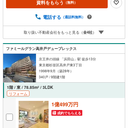
資料をもらう
（無料）
ボーナスライトがもらえる「Yahoo！ 不動産 物件ご成約キ
ャンペーン」の対象になります。「資料をもらう」「見学
予約をする」ボタンからお問い合わせください。※必ずYah
電話する
（通話料無料）
oo！ JAPAN IDでログインしてください。※PayPayボーナ
スライトは出金と譲渡はできません。ご案内・詳細な資料
取り扱い不動産会社をもっと見る（
全
4
社
）
のご請求はお気軽にどうぞ♪お電話でのお問い合わせも常
時受け付けております！お気軽にお問い合わせください。
ファミールグラン高井戸デュープレックス
京王井の頭線 「浜田山」駅 徒歩13分
東京都杉並区高井戸東3丁目
1998年9月（築28年）
340戸 / 9階建1階
1階 / 東 / 78.85m
/ 3LDK
2
リフォーム
1億499万円
成約でもらえる