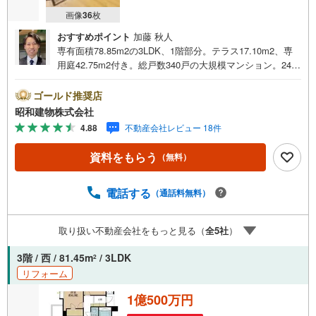
画像
36
枚
おすすめポイント
加藤 秋人
専有面積78.85m2の3LDK、1階部分。テラス17.10m2、専
用庭42.75m2付き。総戸数340戸の大規模マンション。24時
間有人管理、オートロック、宅配ボックスあり。2026年3
月リノベーション済。深型食洗機、浴室換気乾燥暖房機、
ゴールド推奨店
追焚機能付き。LDK約16.0帖、各居室に収納あり。京王井
昭和建物株式会社
の頭線高井戸駅徒歩5分・浜田山駅も徒歩13分で利用可能。
4.88
不動産会社レビュー 18件
・・・地域密着昭和建物です・・・ 西荻窪に創業44年、
地域密着の不動産会社です。 不動産購入、買換えには、
資料をもらう
（無料）
不安がつきもの。 物件の選定や住宅ローンはもちろん地域
密着だからこその情報をお伝え、ご提案いたします。 お
気軽にご相談、ご来社頂ける会社です。スタッフ一同、心
電話する
（通話料無料）
よりお待ちしております。 同じ立地、同じ建物は存在しま
せん。唯一無二の不動産をお手伝いいたします。 キッズル
取り扱い不動産会社をもっと見る（
全
5
社
）
ーム充実・チャイルド-シートの用意もございます。 ご家族
で楽しくご検討頂けるようご案内しておりますのでぜひ、
3階 / 西 / 81.45m
/ 3LDK
2
お気軽にお問い合わせください。 営業時間: 9:00 - 20:
リフォーム
00
1億500万円