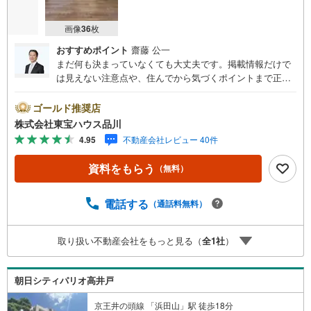
画像
36
枚
おすすめポイント
齋藤 公一
まだ何も決まっていなくても大丈夫です。掲載情報だけで
は見えない注意点や、住んでから気づくポイントまで正直
にお伝えします。東宝ハウス品川では、良いことも悪いこ
とも包み隠さずお伝えし、「納得して選ぶ」ためのサポー
ゴールド推奨店
トを大切にしています。現地でしか分からないリアルな情
株式会社東宝ハウス品川
報も含めて、一緒に後悔しない住まい探しを進めていきま
4.95
不動産会社レビュー 40件
しょう。まずはお気軽にご相談ください。【Yahoo！ 不動
産キャンペーン対象店舗】当店で物件を成約するとPayPay
資料をもらう
（無料）
ボーナスライトがもらえる「Yahoo！ 不動産 物件ご成約キ
ャンペーン」の対象になります。「資料をもらう」「見学
予約をする」ボタンからお問い合わせください。※必ずYah
電話する
（通話料無料）
oo！ JAPAN IDでログインしてください。※PayPayボーナ
スライトは出金と譲渡はできません。ご案内・詳細な資料
取り扱い不動産会社をもっと見る（
全
1
社
）
のご請求はお気軽にどうぞ♪お電話でのお問い合わせも常
時受け付けております！お気軽にお問い合わせください。
朝日シティパリオ高井戸
京王井の頭線 「浜田山」駅 徒歩18分