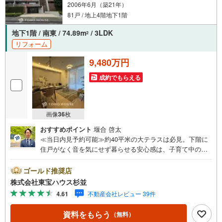
2006年6月（築21年）
81戸 / 地上4階地下1階
地下1階 / 南東 / 74.89m
/ 3LDK
2
リフォーム
9,480万円
成約でもらえる
画像
36
枚
おすすめポイント
堰合 啓太
≪当日内見予約可能≫約40平米の大テラスは必見。下階に
住戸がなく音を気にせず暮らせる安心感は、子育て中のご
家族におすすめです。・ 未来を予測し人生設計から始まる
「未来カレンダー」のご提案。・ 未来に起こるであろうご
ゴールド推奨店
自宅リフォームをオンライン上でご提案「ミラカレクラ
株式会社東宝ハウス杉並
ブ」。・ 不動産売却時、ご自宅を綺麗にかつ瀟洒にさせる
4.61
不動産会社レビュー 39件
CG加工ホームステイジングサービス。・ 購入者様へ、税
理士による確定申告の無料セミナーをご招待いたします。
資料をもらう
（無料）
◆ご予約に際して◆日時のご希望をお伝えください。（も