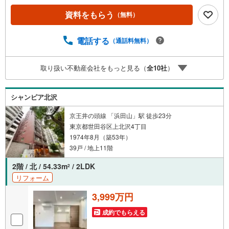
産キャンペーン対象店舗】当店で物件を成約するとPayPay
資料をもらう
（無料）
ボーナスライトがもらえる「Yahoo！ 不動産 物件ご成約キ
ャンペーン」の対象になります。「資料をもらう」「見学
予約をする」ボタンからお問い合わせください。※必ずYah
電話する
（通話料無料）
oo！ JAPAN IDでログインしてください。※PayPayボーナ
スライトは出金と譲渡はできません。ご案内・詳細な資料
取り扱い不動産会社をもっと見る（
全
10
社
）
のご請求はお気軽にどうぞ♪お電話でのお問い合わせも常
時受け付けております！お気軽にお問い合わせください。
シャンピア北沢
京王井の頭線 「浜田山」駅 徒歩23分
東京都世田谷区上北沢4丁目
1974年8月（築53年）
39戸 / 地上11階
2階 / 北 / 54.33m
/ 2LDK
2
リフォーム
3,999万円
成約でもらえる