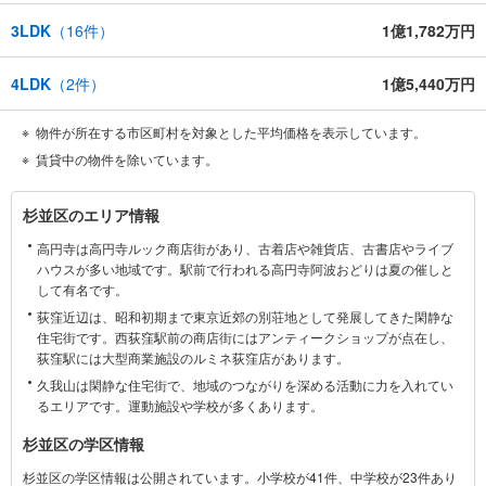
3LDK
（
16
件）
1億1,782万円
4LDK
（
2
件）
1億5,440万円
物件が所在する市区町村を対象とした平均価格を表示しています。
賃貸中の物件を除いています。
杉
杉並区のエリア情報
並
高円寺は高円寺ルック商店街があり、古着店や雑貨店、古書店やライブ
区
ハウスが多い地域です。駅前で行われる高円寺阿波おどりは夏の催しと
に
して有名です。
関
荻窪近辺は、昭和初期まで東京近郊の別荘地として発展してきた閑静な
す
住宅街です。西荻窪駅前の商店街にはアンティークショップが点在し、
る
荻窪駅には大型商業施設のルミネ荻窪店があります。
情
久我山は閑静な住宅街で、地域のつながりを深める活動に力を入れてい
報
るエリアです。運動施設や学校が多くあります。
杉並区の学区情報
杉並区の学区情報は公開されています。小学校が41件、中学校が23件あり