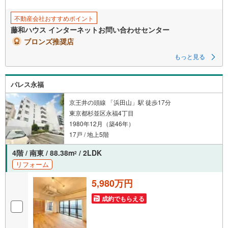
不動産会社おすすめポイント
藤和ハウス インターネットお問い合わせセンター
ブロンズ推奨店
もっと見る
パレス永福
京王井の頭線 「浜田山」駅 徒歩17分
東京都杉並区永福4丁目
1980年12月（築46年）
17戸 / 地上5階
4階 / 南東 / 88.38m
/ 2LDK
2
リフォーム
5,980万円
成約でもらえる