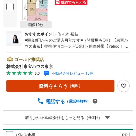
成約でもらえる
画像
19
枚
おすすめポイント
佐々木 裕枝
■頭金0円からのご購入可能です■（諸費用もOK）【東宝ハ
ウス東京】提携住宅ローン×低金利×保障付帯【Yahoo！ 不
動産キャンペーン対象店舗】当店で物件を成約するとPayP
ayボーナスライトがもらえる「Yahoo！ 不動産 物件ご成約
ゴールド推奨店
キャンペーン」の対象になります。「資料をもらう」「見
株式会社東宝ハウス東京
学予約をする」ボタンからお問い合わせください。※必ずY
5.0
不動産会社レビュー 15件
ahoo！ JAPAN IDでログインしてください。※PayPayボー
ナスライトは出金と譲渡はできません。ご案内・詳細な資
資料をもらう
（無料）
料のご請求はお気軽にどうぞ♪お電話でのお問い合わせも
常時受け付けております！お気軽にお問い合わせくださ
い。
電話する
（通話料無料）
取り扱い不動産会社をもっと見る（
全
2
社
）
パレス永福
PR