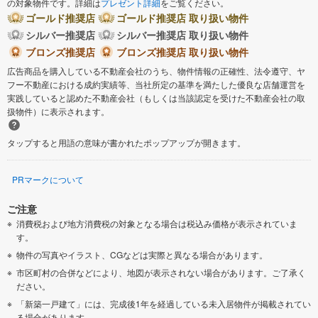
の対象物件です。詳細は
プレゼント詳細
をご覧ください。
ゴールド推奨店
ゴールド推奨店 取り扱い物件
シルバー推奨店
シルバー推奨店 取り扱い物件
ブロンズ推奨店
ブロンズ推奨店 取り扱い物件
広告商品を購入している不動産会社のうち、物件情報の正確性、法令遵守、ヤ
フー不動産における成約実績等、当社所定の基準を満たした優良な店舗運営を
実践していると認めた不動産会社（もしくは当該認定を受けた不動産会社の取
扱物件）に表示されます。
タップすると用語の意味が書かれたポップアップが開きます。
PRマークについて
ご注意
消費税および地方消費税の対象となる場合は税込み価格が表示されていま
す。
物件の写真やイラスト、CGなどは実際と異なる場合があります。
市区町村の合併などにより、地図が表示されない場合があります。ご了承く
ださい。
「新築一戸建て」には、完成後1年を経過している未入居物件が掲載されてい
る場合があります。