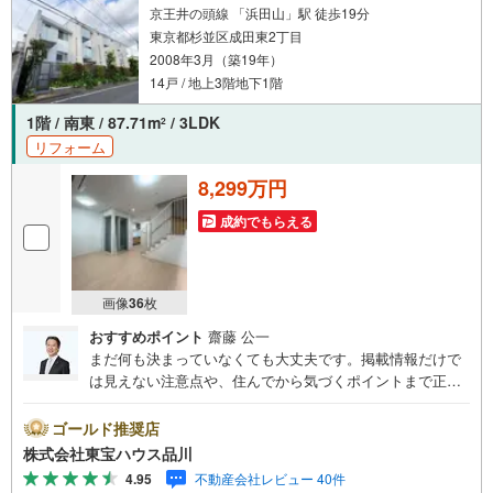
京王井の頭線 「浜田山」駅 徒歩19分
東京都杉並区成田東2丁目
2008年3月（築19年）
14戸 / 地上3階地下1階
1階 / 南東 / 87.71m
/ 3LDK
2
リフォーム
8,299万円
成約でもらえる
画像
36
枚
おすすめポイント
齋藤 公一
まだ何も決まっていなくても大丈夫です。掲載情報だけで
は見えない注意点や、住んでから気づくポイントまで正直
にお伝えします。東宝ハウス品川では、良いことも悪いこ
とも包み隠さずお伝えし、「納得して選ぶ」ためのサポー
ゴールド推奨店
トを大切にしています。現地でしか分からないリアルな情
株式会社東宝ハウス品川
報も含めて、一緒に後悔しない住まい探しを進めていきま
4.95
不動産会社レビュー 40件
しょう。まずはお気軽にご相談ください。【Yahoo！ 不動