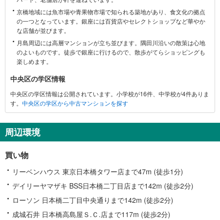
に
京橋地域には魚市場や青果物市場で知られる築地があり、食文化の拠点
関
の一つとなっています。銀座には百貨店やセレクトショップなど華やか
す
な店舗が並びます。
る
月島周辺には高層マンションが立ち並びます。隅田川沿いの散策は心地
情
のよいものです。徒歩で銀座に行けるので、散歩がてらショッピングも
報
楽しめます。
中央区の学区情報
中央区の学区情報は公開されています。小学校が16件、中学校が4件ありま
す。
中央区の学区から中古マンションを探す
周辺環境
買い物
リーベンハウス 東京日本橋タワー店まで47m (徒歩1分)
デイリーヤマザキ BSS日本橋二丁目店まで142m (徒歩2分)
ローソン 日本橋二丁目中央通りまで142m (徒歩2分)
成城石井 日本橋高島屋Ｓ.Ｃ.店まで117m (徒歩2分)