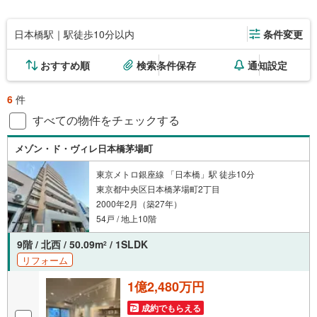
日本橋駅｜駅徒歩10分以内
条件変更
おすすめ順
検索条件保存
通知設定
6
件
すべての物件をチェックする
メゾン・ド・ヴィレ日本橋茅場町
東京メトロ銀座線 「日本橋」駅 徒歩10分
東京都中央区日本橋茅場町2丁目
2000年2月（築27年）
54戸 / 地上10階
9階 / 北西 / 50.09m
/ 1SLDK
2
リフォーム
1億2,480万円
成約でもらえる