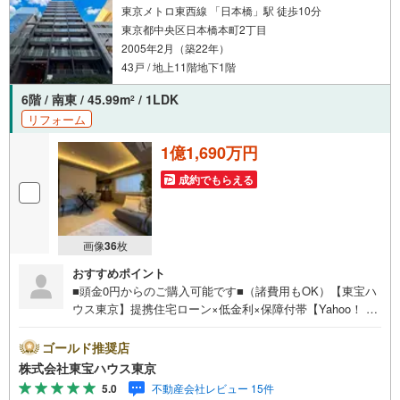
東京メトロ東西線 「日本橋」駅 徒歩10分
東京都中央区日本橋本町2丁目
2005年2月（築22年）
43戸 / 地上11階地下1階
6階 / 南東 / 45.99m
/ 1LDK
2
リフォーム
1億1,690万円
成約でもらえる
画像
36
枚
おすすめポイント
■頭金0円からのご購入可能です■（諸費用もOK）【東宝ハ
ウス東京】提携住宅ローン×低金利×保障付帯【Yahoo！ 不
動産キャンペーン対象店舗】当店で物件を成約するとPayP
ayボーナスライトがもらえる「Yahoo！ 不動産 物件ご成約
ゴールド推奨店
キャンペーン」の対象になります。「資料をもらう」「見
株式会社東宝ハウス東京
学予約をする」ボタンからお問い合わせください。※必ずY
5.0
不動産会社レビュー 15件
ahoo！ JAPAN IDでログインしてください。※PayPayボー