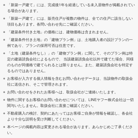
「新築一戸建て」には、完成後1年を経過している未入居物件が掲載されてい
る場合があります。
「新築一戸建て」には、販売住戸が複数の物件は、全ての住戸に該当しない
項目もあります。各問い合わせ先にご確認ください。
「建築条件付き土地」の価格には、建物価格は含まれません。
「建築条件付き土地」の「建物プラン例」は、土地購入者の設計プランの一
例であり、プランの採用可否は任意です。
「土地（建築条件なし）」の「建物プラン例」に関して、そのプラン例は特
定の建築請負会社によるもので、 当該建築請負会社以外で建てた場合、同様
のものが同価格で建てられるとは限りません。また、建築請負会社を特定す
るものではありません。
お客様が入力する個人情報を含むお問い合わせデータは、当該物件の取扱会
社に送信され、そこで管理されます。
お問い合わせをされたお客様へは、取扱会社がご連絡いたします。
物件に関するお客様のお問い合わせについては、LINEヤフー株式会社は一切
関与いたしません。取扱会社に直接ご確認ください。
不動産購入の検討、契約にあたってはお客様ご自身が情報を確認し、各会社
より十分な説明を受け判断してください。
本ページの掲載内容は変更される場合があります。あらかじめご了承くださ
い。