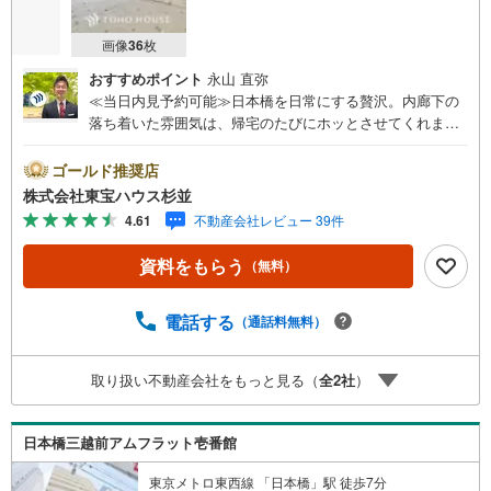
画像
36
枚
おすすめポイント
永山 直弥
≪当日内見予約可能≫日本橋を日常にする贅沢。内廊下の
落ち着いた雰囲気は、帰宅のたびにホッとさせてくれま
す。・ 未来を予測し人生設計から始まる「未来カレンダ
ー」のご提案。・ 未来に起こるであろうご自宅リフォーム
ゴールド推奨店
をオンライン上でご提案「ミラカレクラブ」。・ 不動産売
株式会社東宝ハウス杉並
却時、ご自宅を綺麗にかつ瀟洒にさせるCG加工ホームステ
4.61
不動産会社レビュー 39件
イジングサービス。・ 購入者様へ、税理士による確定申告
の無料セミナーをご招待いたします。◆ご予約に際して◆
資料をもらう
（無料）
日時のご希望をお伝えください。（もちろん当日でも対応
可能です）事前に鍵等の手配や内覧（居住中物件）の手配
が必要な場合がございますのでご容赦ください。事前にご
電話する
（通話料無料）
連絡をいただけると、スムーズなご案内が可能となります
のでお手数ですがご一報ください。◆物件のご案内は◆弊
取り扱い不動産会社をもっと見る（
全
2
社
）
社へのご来社、お客様宅へのお迎え・最寄駅での待ち合わ
せ、物件周辺のコンビニ等でお待ち合わせなど、ご希望を
お伝えください。ご希望条件をお伝え頂けましたら、ご見
日本橋三越前アムフラット壱番館
学希望物件以外の資料も用意して参ります。もちろん他の
物件も併せてご案内させていただきます。
東京メトロ東西線 「日本橋」駅 徒歩7分