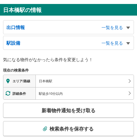
日本橋駅の情報
出口情報
一覧を見る
２出口
駅設備
一覧を見る
日本橋交差点北西、道頓堀、千日前、東海ビル連絡通路、日本橋１丁目、千日
前１丁目、道頓堀１丁目、宗右衛門町、難波１丁目、東心斎橋２丁目、心斎橋
バリアフリー状況
筋２丁目
気になる物件がなかったら
条件を変更しよう！
※段差なしでの移動経路
３出口
（○：有り △：要駅員設備 ×：無し）
現在の検索条件
なんばウォーク、千日前、道頓堀、戎橋筋、心斎橋筋、千日前１丁目、難波１
地上⇔改札⇔ホーム：○
丁目
エレベータ
日本橋駅
エリア/路線
４出口
・千日前線ホーム⇔堺筋線各ホーム
大阪府立上方演芸資料館（ワッハ上方）、なんばウォーク、近鉄電車、千日
・中北改札・中南改札⇔５番出口・近鉄日本橋駅
駅徒歩10分以内
詳細条件
前、道頓堀、戎橋筋、心斎橋筋、千日前１・２丁目、難波１・３丁目
・東改札⇔１０番出口⇔近鉄日本橋駅
５出口
エスカレータ
こ
新着物件通知を受け取る
日本橋交差点南西、日本橋１−３丁目、千日前２丁目、難波３・５丁目、難波
・千日前線ホーム⇔堺筋線各ホーム
の
千日前、難波中２丁目、シェアサイクル
トイレ
検
６出口
索
［堺筋線］
検索条件を保存する
日本橋交差点北東、ＮＴＴ南、南老人福祉センター、中央区子ども・子育てプ
《多機能トイレ》
条
ラザ、中央スポーツセンター、島之内図書館、おとしより健康センター、日本