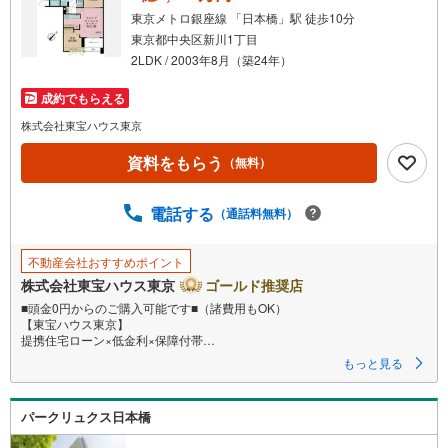
東京メトロ銀座線 「日本橋」駅 徒歩10分
東京都中央区新川1丁目
2LDK / 2003年8月（築24年）
成約でもらえる
株式会社東宝ハウス東京
資料をもらう
（無料）
電話する
（通話料無料）
不動産会社おすすめポイント
株式会社東宝ハウス東京
ゴールド推奨店
■頭金0円からのご購入可能です■（諸費用もOK）
【東宝ハウス東京】
提携住宅ローン×低金利×保障付帯
もっと見る
【Yahoo！ 不動産キャンペーン対象店舗】
当店で物件を成約するとPayPayボーナスライトがもらえる
パークリュクス日本橋
「Yahoo！ 不動産 物件ご成約キャンペーン」の対象になります。
「資料をもらう」「見学予約をする」ボタンからお問い合わせください。