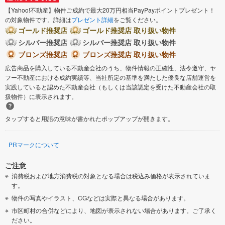
【Yahoo!不動産】物件ご成約で最大20万円相当PayPayポイントプレゼント！
の対象物件です。詳細は
プレゼント詳細
をご覧ください。
ゴールド推奨店
ゴールド推奨店 取り扱い物件
シルバー推奨店
シルバー推奨店 取り扱い物件
ブロンズ推奨店
ブロンズ推奨店 取り扱い物件
広告商品を購入している不動産会社のうち、物件情報の正確性、法令遵守、ヤ
フー不動産における成約実績等、当社所定の基準を満たした優良な店舗運営を
実践していると認めた不動産会社（もしくは当該認定を受けた不動産会社の取
扱物件）に表示されます。
タップすると用語の意味が書かれたポップアップが開きます。
PRマークについて
ご注意
消費税および地方消費税の対象となる場合は税込み価格が表示されていま
す。
物件の写真やイラスト、CGなどは実際と異なる場合があります。
市区町村の合併などにより、地図が表示されない場合があります。ご了承く
ださい。