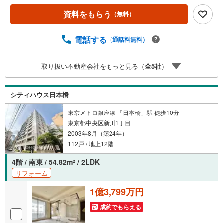
ナスライトは出金と譲渡はできません。ご案内・詳細な資
資料をもらう
（無料）
料のご請求はお気軽にどうぞ♪お電話でのお問い合わせも
常時受け付けております！お気軽にお問い合わせくださ
い。
電話する
（通話料無料）
取り扱い不動産会社をもっと見る（
全
5
社
）
シティハウス日本橋
東京メトロ銀座線 「日本橋」駅 徒歩10分
東京都中央区新川1丁目
2003年8月（築24年）
112戸 / 地上12階
4階 / 南東 / 54.82m
/ 2LDK
2
リフォーム
1億3,799万円
成約でもらえる