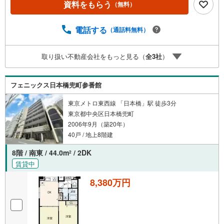
資料をもらう
（無料）
◆ご予約に際して◆日時のご希望をお伝えください。（も
ちろん当日でも対応可能です）事前に鍵等の手配や内覧
（居住中物件）の手配が必要な場合がございますのでご容
電話する
（通話料無料）
赦ください。事前にご連絡をいただけると、スムーズなご
案内が可能となりますのでお手数ですがご一報ください。
取り扱い不動産会社をもっと見る（
全
3
社
）
◆物件のご案内は◆弊社へのご来社、お客様宅へのお迎
え・最寄駅での待ち合わせ、物件周辺のコンビニ等でお待
ち合わせなど、ご希望をお伝えください。ご希望条件をお
フェニックス日本橋兜町参番館
伝え頂けましたら、ご見学希望物件以外の資料も用意して
参ります。もちろん他の物件も併せてご案内させていただ
東京メトロ東西線 「日本橋」駅 徒歩3分
きます。
東京都中央区日本橋兜町
2006年9月（築20年）
40戸 / 地上8階建
8階 / 南東 / 44.0m
/ 2DK
2
賃貸中
8,380万円