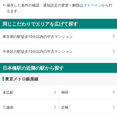
・各ホーム上
件
橋１丁目、道頓堀１丁目、島之内２丁目、シェアサイクル、バスのりば、（出
保存した条件の確認・通知設定の変更・解除は
マイページ
から行
その他
で
戸バスターミナル）
えます。
・ＡＥＤ
通
７出口
・点字運賃表
知
国立文楽劇場、日本橋１丁目、道頓堀１丁目、島之内２丁目、高津１・２丁
同じこだわりでエリアを広げて探す
を
目、瓦屋町２・３丁目、シェアサイクル
受
８出口
東京都の駅徒歩10分以内の中古マンション
け
日本橋１−３丁目、高津３丁目、下寺町１丁目、シェアサイクル
取
９出口
る
日本橋１−３丁目、シェアサイクル、バスのりば、（なんば）
中央区の駅徒歩10分以内の中古マンション
・
１０出口
条
日本橋交差点南東、黒門市場、でんでんタウン、日本橋１−３丁目、シェアサ
件
日本橋駅の近隣の駅から探す
イクル
を
マ
東京メトロ銀座線
イ
ペ
末広町
神田
ー
ジ
に
三越前
京橋
保