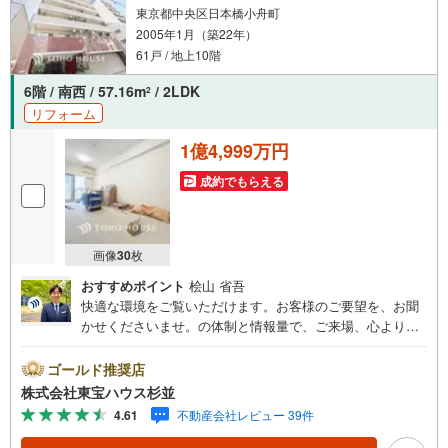
東京都中央区日本橋小舟町
2005年1月（築22年）
61戸 / 地上10階
6階 / 南西 / 57.16m
/ 2LDK
2
リフォーム
1億4,999万円
成約でもらえる
画像
30
枚
おすすめポイント
桧山 省吾
快適な環境をご覧いただけます。お客様のご要望を、お聞
かせくださいませ。の体制と情報量で、ご来場、心よりお
待ちしております。・ 未来を予測し人生設計から始まる
「未来カレンダー」のご提案。・ 未来に起こるであろうご
ゴールド推奨店
自宅リフォームをオンライン上でご提案「ミラカレクラ
株式会社東宝ハウス杉並
ブ」。・ 不動産売却時、ご自宅を綺麗にかつ瀟洒にさせる
4.61
不動産会社レビュー 39件
CG加工ホームステイジングサービス。・ 購入者様へ、税
理士による確定申告の無料セミナーをご招待いたします。