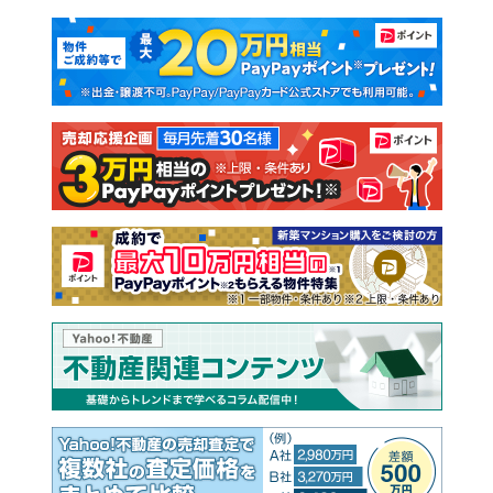
マンションカタログ
教えて！住まいの先生
新築マンション
中古マンション
新築一戸建て
中古一戸建て
注文住宅
土地
売却査定