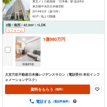
※必ずYahoo！ JAPAN IDでログインしてください。
東京メトロ銀座線 「日本橋」駅 徒歩6分
※PayPayボーナスライトは出金と譲渡はできません。
東京都中央区日本橋兜町
2014年2月（築13年）
60戸 / 地上13階建
ご案内・詳細な資料のご請求はお気軽にどうぞ♪
お電話でのお問い合わせも常時受け付けております！
2階 / 南西 / 42.0m
/ 1LDK
2
リフォーム
お気軽にお問い合わせください。
1億980万円
画像
21
枚
大京穴吹不動産日本橋レジデンスサロン（電話受付:本社インフ
ォメーションデスク）
資料をもらう
（無料）
電話する
（通話料無料）