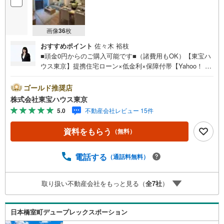
画像
36
枚
おすすめポイント
佐々木 裕枝
■頭金0円からのご購入可能です■（諸費用もOK）【東宝ハ
ウス東京】提携住宅ローン×低金利×保障付帯【Yahoo！ 不
動産キャンペーン対象店舗】当店で物件を成約するとPayP
ayボーナスライトがもらえる「Yahoo！ 不動産 物件ご成約
ゴールド推奨店
キャンペーン」の対象になります。「資料をもらう」「見
株式会社東宝ハウス東京
学予約をする」ボタンからお問い合わせください。※必ずY
5.0
不動産会社レビュー 15件
ahoo！ JAPAN IDでログインしてください。※PayPayボー
ナスライトは出金と譲渡はできません。ご案内・詳細な資
資料をもらう
（無料）
料のご請求はお気軽にどうぞ♪お電話でのお問い合わせも
常時受け付けております！お気軽にお問い合わせくださ
い。
電話する
（通話料無料）
取り扱い不動産会社をもっと見る（
全
7
社
）
日本橋室町デュープレックスポーション