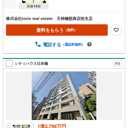
画像
14
枚
株式会社torio real estate 天神橋筋商店街支店
資料をもらう
（無料）
電話する
（通話料無料）
シティハウス日本橋
PR
1億3,799万円