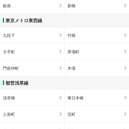
存
銀座
新橋
す
る
東京メトロ東西線
九段下
竹橋
大手町
茅場町
門前仲町
木場
都営浅草線
浅草橋
東日本橋
人形町
宝町