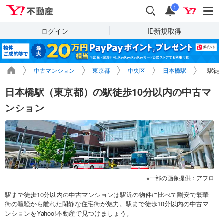
Yahoo!不動産
検索
通知
i
ログイン
ID新規取得
中古マンション
東京都
中央区
日本橋駅
駅徒
日本橋駅（東京都）の駅徒歩10分以内の中古マ
ンション
一部の画像提供：アフロ
駅まで徒歩10分以内の中古マンションは駅近の物件に比べて割安で繁華
街の喧騒から離れた閑静な住宅街が魅力。駅まで徒歩10分以内の中古マ
ンションをYahoo!不動産で見つけましょう。