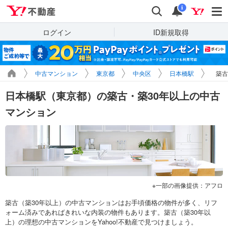
Yahoo!不動産
検索
通知
i
ログイン
ID新規取得
中古マンション
東京都
中央区
日本橋駅
築古
日本橋駅（東京都）の築古・築30年以上の中古
マンション
一部の画像提供：アフロ
築古（築30年以上）の中古マンションはお手頃価格の物件が多く、リフ
ォーム済みであればきれいな内装の物件もあります。築古（築30年以
上）の理想の中古マンションをYahoo!不動産で見つけましょう。