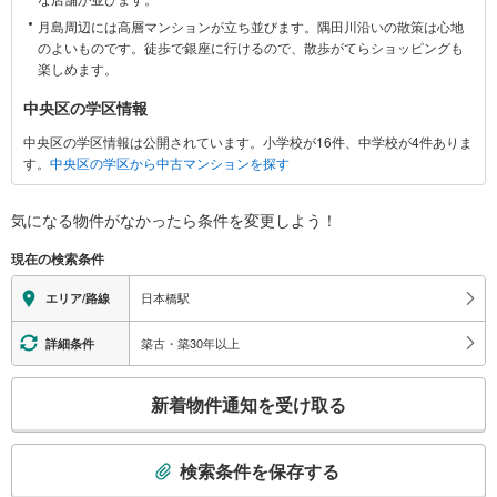
る
月島周辺には高層マンションが立ち並びます。隅田川沿いの散策は心地
情
のよいものです。徒歩で銀座に行けるので、散歩がてらショッピングも
報
楽しめます。
中央区の学区情報
中央区の学区情報は公開されています。小学校が16件、中学校が4件ありま
す。
中央区の学区から中古マンションを探す
気になる物件がなかったら
条件を変更しよう！
現在の検索条件
日本橋駅
エリア/路線
築古・築30年以上
詳細条件
こ
新着物件通知を受け取る
の
検
索
検索条件を保存する
条