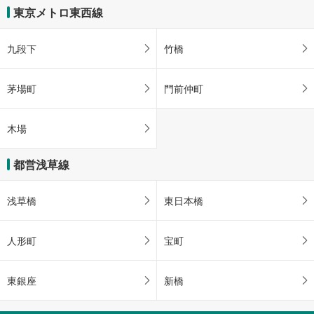
存
東京メトロ東西線
す
る
九段下
竹橋
茅場町
門前仲町
木場
都営浅草線
浅草橋
東日本橋
人形町
宝町
東銀座
新橋