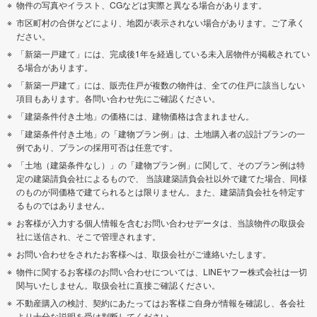
物件の写真やイラスト、CGなどは実際と異なる場合があります。
市区町村の合併などにより、地図が表示されない場合があります。ご了承く
ださい。
「新築一戸建て」には、完成後1年を経過している未入居物件が掲載されてい
る場合があります。
「新築一戸建て」には、販売住戸が複数の物件は、全ての住戸に該当しない
項目もあります。各問い合わせ先にご確認ください。
「建築条件付き土地」の価格には、建物価格は含まれません。
「建築条件付き土地」の「建物プラン例」は、土地購入者の設計プランの一
例であり、プランの採用可否は任意です。
「土地（建築条件なし）」の「建物プラン例」に関して、そのプラン例は特
定の建築請負会社によるもので、 当該建築請負会社以外で建てた場合、同様
のものが同価格で建てられるとは限りません。また、建築請負会社を特定す
るものではありません。
お客様が入力する個人情報を含むお問い合わせデータは、当該物件の取扱会
社に送信され、そこで管理されます。
お問い合わせをされたお客様へは、取扱会社がご連絡いたします。
物件に関するお客様のお問い合わせについては、LINEヤフー株式会社は一切
関与いたしません。取扱会社に直接ご確認ください。
不動産購入の検討、契約にあたってはお客様ご自身が情報を確認し、各会社
より十分な説明を受け判断してください。