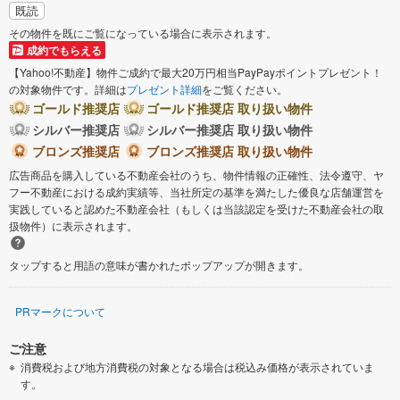
既読
その物件を既にご覧になっている場合に表示されます。
成約でもらえる
【Yahoo!不動産】物件ご成約で最大20万円相当PayPayポイントプレゼント！
の対象物件です。詳細は
プレゼント詳細
をご覧ください。
ゴールド推奨店
ゴールド推奨店 取り扱い物件
シルバー推奨店
シルバー推奨店 取り扱い物件
ブロンズ推奨店
ブロンズ推奨店 取り扱い物件
広告商品を購入している不動産会社のうち、物件情報の正確性、法令遵守、ヤ
フー不動産における成約実績等、当社所定の基準を満たした優良な店舗運営を
実践していると認めた不動産会社（もしくは当該認定を受けた不動産会社の取
扱物件）に表示されます。
タップすると用語の意味が書かれたポップアップが開きます。
PRマークについて
ご注意
消費税および地方消費税の対象となる場合は税込み価格が表示されていま
す。