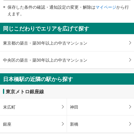
件
保存した条件の確認・通知設定の変更・解除は
マイページ
から行
で
えます。
通
知
同じこだわりでエリアを広げて探す
を
受
東京都の築古・築30年以上の中古マンション
け
取
る
中央区の築古・築30年以上の中古マンション
・
条
件
日本橋駅の近隣の駅から探す
を
マ
東京メトロ銀座線
イ
ペ
末広町
神田
ー
ジ
に
銀座
新橋
保