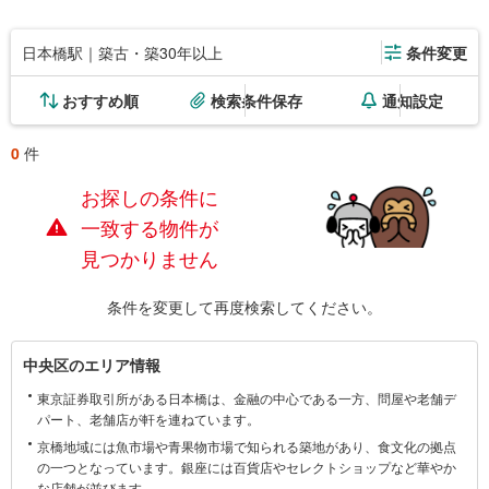
日本橋駅｜築古・築30年以上
条件変更
おすすめ順
検索条件保存
通知設定
0
件
お探しの条件に
一致する物件が
見つかりません
条件を変更して再度検索してください。
中
中央区のエリア情報
央
東京証券取引所がある日本橋は、金融の中心である一方、問屋や老舗デ
区
パート、老舗店が軒を連ねています。
に
京橋地域には魚市場や青果物市場で知られる築地があり、食文化の拠点
関
の一つとなっています。銀座には百貨店やセレクトショップなど華やか
す
な店舗が並びます。