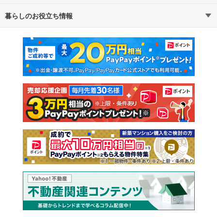
暮らしのお役立ち情報
不動産・住宅
賃貸住宅
マンションカタログ
教えて！住まいの先生
新築マンション
中古マンション
新築一戸建て
中古一戸建て
注文住宅
土地
売却査定