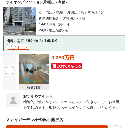
ライオンズマンション片瀬江ノ島第2
ちゃ、絵本、ぬりえなど充実させております。資料請求は
【下部オレンジ色資料請求ボタン】よりお問い合わせくだ
小田急江ノ島線 「片瀬江ノ島」駅 徒歩4分
さい！
神奈川県藤沢市片瀬海岸2丁目
1994年8月（築33年）
29戸 / 地上階数7階
4階 / 南西 / 50.4m
/ 1SLDK
2
リフォーム
3,380万円
成約でもらえる
画像
31
枚
おすすめポイント
機能的で使いやすいシステムキッチン付きなので、お料理
を楽しめます。収納スペースがたくさんほしいという方に
は、サービスルームのあるSLDK。オートロック設備が付い
ており、防犯性が高いです。
スカイガーデン株式会社 藤沢店