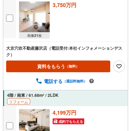
3,750万円
画像
21
枚
大京穴吹不動産藤沢店（電話受付:本社インフォメーションデス
ク）
資料をもらう
（無料）
電話する
（通話料無料）
4階 / 南東 / 61.68m
/ 2LDK
2
リフォーム
4,199万円
成約でもらえる