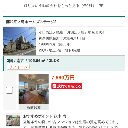
のアドバイスをさせて頂きます。◆優遇金利にこだわる◆
取り扱い不動産会社をもっと見る（
全
1
社
）
大きな金額を長期間で返済する住宅ローンは優遇金利が0.
1％変わるだけで、支払い総額に大きな変化が生じます。取
引の多い弊社は金融機関の特色、傾向、トレンドを熟知し
藤和江ノ島ホームズステージ2
ておりますので、お客様のニーズにあった金融機関をご紹
介させて頂きます。
小田急江ノ島線 「片瀬江ノ島」駅 徒歩8分
神奈川県藤沢市片瀬海岸1丁目
1988年9月（築38年）
28戸 / 地上5階、地下1階建
3階 / 南西 / 105.56m
/ 3LDK
2
リフォーム
7,990万円
成約でもらえる
画像
36
枚
おすすめポイント
政木 尚
立地条件の良い中古マンションは生活の質を高めてくれま
す。開放感溢れる室内が魅力の、3LDKの物件はこちらで