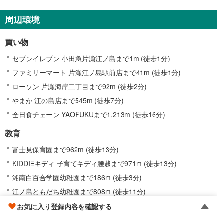
周辺環境
買い物
セブンイレブン 小田急片瀬江ノ島まで1m (徒歩1分)
ファミリーマート 片瀬江ノ島駅前店まで41m (徒歩1分)
ローソン 片瀬海岸二丁目まで92m (徒歩2分)
やまか 江の島店まで545m (徒歩7分)
全日食チェーン YAOFUKUまで1,213m (徒歩16分)
教育
富士見保育園まで962m (徒歩13分)
KIDDIEキディ 子育てキディ腰越まで971m (徒歩13分)
湘南白百合学園幼稚園まで186m (徒歩3分)
江ノ島ともだち幼稚園まで808m (徒歩11分)
湘南白百合学園小学校まで293m (徒歩4分)
お気に入り登録内容を確認する