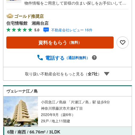
物件情報をご用意して皆様の住まい探しをお手伝いしてお
ります。まずは最寄りの住宅情報館にお気軽にご相談くだ
さい。住宅ローン相談会も同時開催中無理のない住宅ロー
ゴールド推奨店
ンの試算やご購入の際にかかる諸費用の概算も行っており
住宅情報館 湘南台店
ます。しっかりとした資金計画のアドバイスをさせて頂き
5.0
不動産会社レビュー 16件
ますので、お気軽にご相談ください。
資料をもらう
（無料）
電話する
（通話料無料）
取り扱い不動産会社をもっと見る（
全
7
社
）
ヴェレーナ江ノ島
小田急江ノ島線 「片瀬江ノ島」駅 徒歩9分
神奈川県藤沢市片瀬4丁目
2020年9月（築6年）
29戸 / 地上11階建
6階 / 南西 / 66.76m
/ 3LDK
2