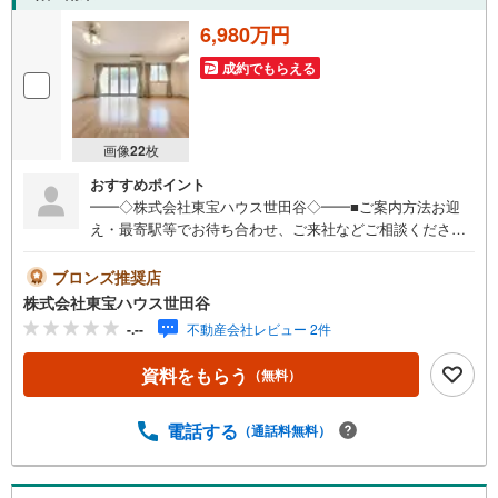
6,980万円
成約でもらえる
画像
22
枚
おすすめポイント
━━◇株式会社東宝ハウス世田谷◇━━■ご案内方法お迎
え・最寄駅等でお待ち合わせ、ご来社などご相談くださ
い。お客様の希望に合わせた物件、周辺環境などもご案内
をいたします。■ご予約方法直接お電話ください。メールで
ブロンズ推奨店
のご予約も承ります。突然のご来店でも対応可能です。事
株式会社東宝ハウス世田谷
前に鍵の手配が必要な場合がございます。お早目にご連絡
-.--
不動産会社レビュー 2件
をいただけると、大変スムーズです。■その他、各種ご相談
もお気軽にどうぞ！◎ファイナンシャルプランナーによる
資料をもらう
（無料）
ライフシミュレーション・生活収支のキャッシュフローを
分かりやすくグラフに表示・お客様のライフプランに合っ
た資金計画のご提案・効果的な生命保険の見直し ◎住宅ロ
電話する
（通話料無料）
ーンのご相談・繰り上げ返済は「いつ」、「どのくらい」
するのが効果的？・どこの銀行で借りるとお得なの？・適
切な借入額は？■キッズスペースもございます☆DVD、おも