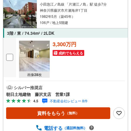
小田急江ノ島線 「片瀬江ノ島」駅 徒歩7分
神奈川県藤沢市片瀬海岸1丁目
1982年5月（築45年）
106戸 / 地上5階建
3階 / 東 / 74.34m
/ 2LDK
2
3,300万円
成約でもらえる
画像
28
枚
シルバー推奨店
朝日土地建物 藤沢支店 営業1課
4.5
不動産会社レビュー 8件
資料をもらう
（無料）
電話する
（通話料無料）