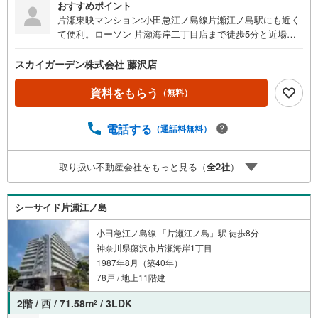
おすすめポイント
片瀬東映マンション:小田急江ノ島線片瀬江ノ島駅にも近く
て便利。ローソン 片瀬海岸二丁目店まで徒歩5分と近場に
コンビニがあるのもポイント。家族の時間も楽しめる、リ
ビングダイニングキッチンです。毎日の疲れを癒してくれ
スカイガーデン株式会社 藤沢店
る海の見えるオーシャンビューです。専有面積101.14平米
でご家族と過ごすのにも問題のない広さです。フローリン
資料をもらう
（無料）
グは木のぬくもりが感じられるため住み心地も良好。マン
ションにどんな人が住んでいるのかも中古マンションなら
電話する
（通話料無料）
事前に知れます。
取り扱い不動産会社をもっと見る（
全
2
社
）
シーサイド片瀬江ノ島
小田急江ノ島線 「片瀬江ノ島」駅 徒歩8分
神奈川県藤沢市片瀬海岸1丁目
1987年8月（築40年）
78戸 / 地上11階建
2階 / 西 / 71.58m
/ 3LDK
2