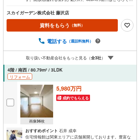
す。
スカイガーデン株式会社 藤沢店
資料をもらう
（無料）
電話する
（通話料無料）
取り扱い不動産会社をもっと見る（
全
3
社
）
4階 / 南西 / 80.79m
/ 3LDK
2
リフォーム
5,980万円
成約でもらえる
画像
36
枚
おすすめポイント
石井 成幸
住宅情報館は関東エリアに店舗展開しております。豊富な