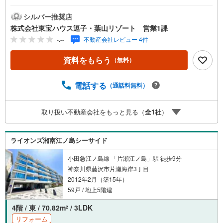
済マンションです!!3LDKにウォークスルークローゼットと
収納たっぷりです 《東宝ハウス逗子葉山リゾート》私たち
シルバー推奨店
は、この地域に特化した不動産仲介を通じて、皆さまが理
株式会社東宝ハウス逗子・葉山リゾート 営業1課
想とする暮らしを実現するお手伝いをしています。住まい
-.--
不動産会社レビュー 4件
選びは、単に「家を買う・借りる」ことではなく、「どん
な人生を送りたいか」を考える大切なプロセスです。逗
資料をもらう
（無料）
子・葉山には、海を望む戸建て、緑豊かな住宅街、趣のあ
る古民家など、さまざまな魅力的な物件があります。地域
の雰囲気や暮らし方、コミュニティの魅力まで、リアルな
電話する
（通話料無料）
情報をお伝えしながら、お客様一人ひとりに最適なご提案
をいたします。「週末だけでも海のそばで過ごしたい」
取り扱い不動産会社をもっと見る（
全
1
社
）
「将来的に移住を考えている」「理想の住まいを見つけた
い」-- そんな思いをお持ちの方は、ぜひ私たちにご相談く
ださい。逗子・葉山の魅力を知り尽くしたプロとして、皆
ライオンズ湘南江ノ島シーサイド
さまの新しい暮らしの第一歩を全力でサポートいたしま
す。どうぞお気軽にお問い合わせください。
小田急江ノ島線 「片瀬江ノ島」駅 徒歩9分
神奈川県藤沢市片瀬海岸3丁目
2012年2月（築15年）
59戸 / 地上5階建
4階 / 東 / 70.82m
/ 3LDK
2
リフォーム