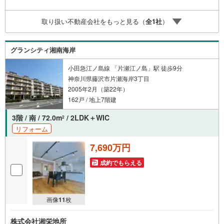
取り扱い不動産会社をもっと見る（
全
1
社
）
グランシティ湘南海岸
小田急江ノ島線 「片瀬江ノ島」駅 徒歩9分
神奈川県藤沢市片瀬海岸3丁目
2005年2月（築22年）
162戸 / 地上7階建
3階 / 南 / 72.0m
/ 2LDK＋WIC
2
リフォーム
7,690万円
成約でもらえる
画像
11
枚
株式会社湘栄地所