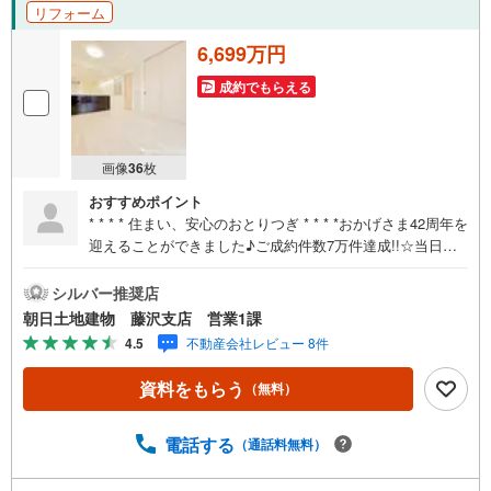
リフォーム
6,699万円
成約でもらえる
画像
36
枚
おすすめポイント
* * * * 住まい、安心のおとりつぎ * * * *おかげさま42周年を
迎えることができました♪ご成約件数7万件達成!!☆当日の
ご見学も対応可能です！☆JR東海道線「藤沢」駅徒歩5
分！☆ご予約は『朝日土地建物藤沢店』まで！朝日土地建
シルバー推奨店
物グループは地域密着を合言葉に全13店舗でその地域No.1
朝日土地建物 藤沢支店 営業1課
を目指しております。広告掲載していない物件も多数ござ
4.5
不動産会社レビュー 8件
います。色々廻ったけど良い物件が無いなぁ・・頭金無く
ても平気・・？お家の買替えってどうするの・・？etc.ま
資料をもらう
（無料）
ずは何でもお気軽にご相談ください！有資格者が丁寧にご
説明させていただきます！お問い合わせをお待ちしており
ます!!*お客様に選ばれ続け、ご成約7万件達成!!*ご予約はお
電話する
（通話料無料）
電話ください！