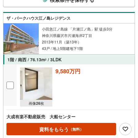
の
検
索
ザ・パークハウス江ノ島レジデンス
条
件
小田急江ノ島線 「片瀬江ノ島」駅 徒歩3分
神奈川県藤沢市片瀬海岸2丁目
で
2013年11月（築13年）
通
43戸 / 地上5階建地下1階
知
を
1階 / 南西 / 76.13m
/ 3LDK
2
受
け
9,580万円
取
る
・
条
画像
26
枚
件
を
大成有楽不動産販売 大船センター
マ
イ
資料をもらう
（無料）
ペ
ー