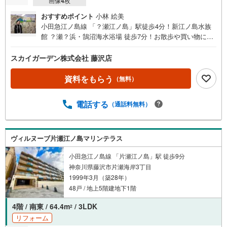
画像
4
枚
おすすめポイント
小林 絵美
小田急江ノ島線 「？瀬江ノ島」駅徒歩4分！新江ノ島水族
館 ？瀬？浜・鵠沼海水浴場 徒歩7分！お散歩や買い物に出
かけやすい利便性の高い立地です。ぜひ一度内見してみま
せんか。ご連絡お待ちしております。
スカイガーデン株式会社 藤沢店
資料をもらう
（無料）
電話する
（通話料無料）
ヴィルヌーブ片瀬江ノ島マリンテラス
小田急江ノ島線 「片瀬江ノ島」駅 徒歩9分
神奈川県藤沢市片瀬海岸3丁目
1999年3月（築28年）
48戸 / 地上5階建地下1階
4階 / 南東 / 64.4m
/ 3LDK
2
リフォーム