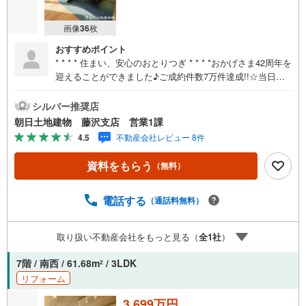
画像
36
枚
おすすめポイント
* * * * 住まい、安心のおとりつぎ * * * *おかげさま42周年を
迎えることができました♪ご成約件数7万件達成!!☆当日の
ご見学も対応可能です！☆JR東海道線「藤沢」駅徒歩5
分！☆ご予約は『朝日土地建物藤沢店』まで！朝日土地建
シルバー推奨店
物グループは地域密着を合言葉に全13店舗でその地域No.1
朝日土地建物 藤沢支店 営業1課
を目指しております。広告掲載していない物件も多数ござ
4.5
不動産会社レビュー 8件
います。色々廻ったけど良い物件が無いなぁ・・頭金無く
ても平気・・？お家の買替えってどうするの・・？etc.ま
資料をもらう
（無料）
ずは何でもお気軽にご相談ください！有資格者が丁寧にご
説明させていただきます！お問い合わせをお待ちしており
ます!!
電話する
（通話料無料）
取り扱い不動産会社をもっと見る（
全
1
社
）
7階 / 南西 / 61.68m
/ 3LDK
2
リフォーム
3,699万円