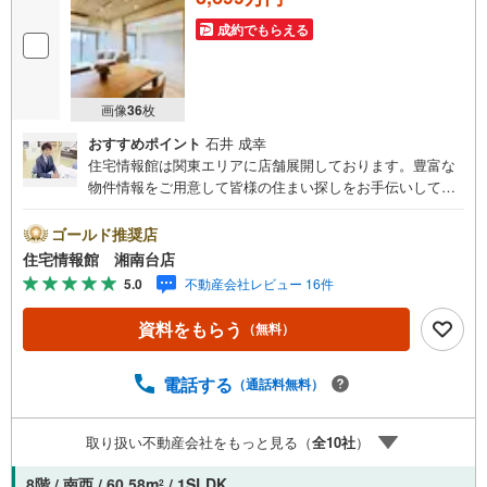
成約でもらえる
画像
36
枚
おすすめポイント
石井 成幸
住宅情報館は関東エリアに店舗展開しております。豊富な
物件情報をご用意して皆様の住まい探しをお手伝いしてお
ります。まずは最寄りの住宅情報館にお気軽にご相談くだ
さい。住宅ローン相談会も同時開催中無理のない住宅ロー
ゴールド推奨店
ンの試算やご購入の際にかかる諸費用の概算も行っており
住宅情報館 湘南台店
ます。しっかりとした資金計画のアドバイスをさせて頂き
5.0
不動産会社レビュー 16件
ますので、お気軽にご相談ください。
資料をもらう
（無料）
電話する
（通話料無料）
取り扱い不動産会社をもっと見る（
全
10
社
）
8階 / 南西 / 60.58m
/ 1SLDK
2