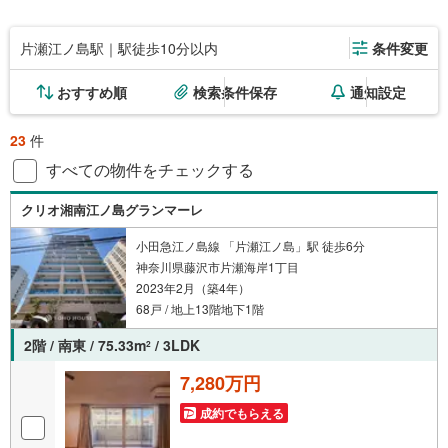
片瀬江ノ島駅｜駅徒歩10分以内
条件変更
おすすめ順
検索条件保存
通知設定
23
件
すべての物件をチェックする
クリオ湘南江ノ島グランマーレ
小田急江ノ島線 「片瀬江ノ島」駅 徒歩6分
神奈川県藤沢市片瀬海岸1丁目
2023年2月（築4年）
68戸 / 地上13階地下1階
2階 / 南東 / 75.33m
/ 3LDK
2
7,280万円
成約でもらえる