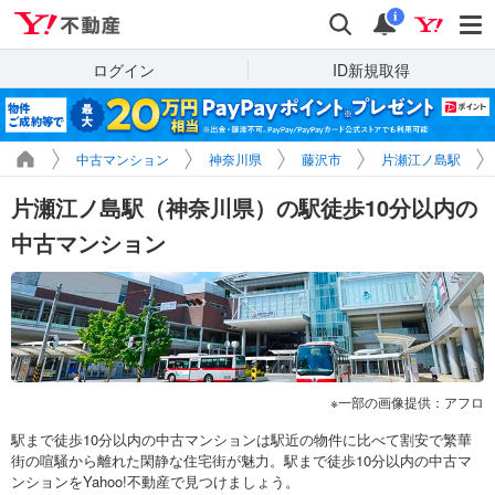
Yahoo!不動産
検索
通知
i
ログイン
ID新規取得
中古マンション
神奈川県
藤沢市
片瀬江ノ島駅
片瀬江ノ島駅（神奈川県）の駅徒歩10分以内の
中古マンション
一部の画像提供：アフロ
駅まで徒歩10分以内の中古マンションは駅近の物件に比べて割安で繁華
街の喧騒から離れた閑静な住宅街が魅力。駅まで徒歩10分以内の中古マ
ンションをYahoo!不動産で見つけましょう。