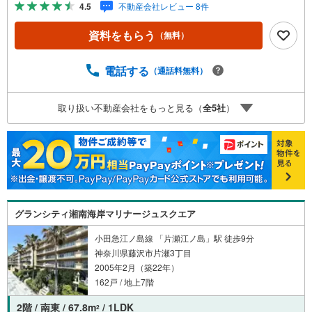
4.5
不動産会社レビュー 8件
マイホームを！■ 住宅ローンのご相談承ります。■住まい選
びはフィーリングも大切です。現地の空気や雰囲気を感じ
資料をもらう
（無料）
てみましょう。営業スタッフまでお問合せくださいませ。■
当日の現地見学も承ります。物件は内装や質感などもそう
ですが住まい選びはフィーリングも大切です。現地の空気
電話する
（通話料無料）
や雰囲気を感じてみましょう。住まいを決める大切な情報
ですお客様のこだわりを聞かせてください！■ ご来店時に
取り扱い不動産会社をもっと見る（
全
5
社
）
はお車の無料提携駐車場ございます。詳しくは営業スタッ
フまでお問合せくださいませ！■周辺の教育施設やスーパ
ー、ドラックストア等の情報、災害情報等がわかる「物件
レポート」お渡します■他の物件と併せてご案内もOK-ご自
宅や指定場所から無料送迎もOK-当日見学もOKです!!
グランシティ湘南海岸マリナージュスクエア
小田急江ノ島線 「片瀬江ノ島」駅 徒歩9分
神奈川県藤沢市片瀬3丁目
2005年2月（築22年）
162戸 / 地上7階
2階 / 南東 / 67.8m
/ 1LDK
2