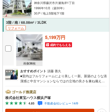
神奈川県藤沢市片瀬海岸1丁目
1996年10月（築30年）
30戸 / 地上5階地下1階
3階 / 南 / 68.08m
/ 3LDK
2
リフォーム
5,199万円
成約でもらえる
画像
36
枚
おすすめポイント
須藤 善久
■室内はフルリフォームにより美しく一新。新築のような清
潔感と中古マンションならではの立地の良さを兼ね備え
た、魅力あふれる一邸。■小田急江ノ島線「片瀬江ノ島」駅
まで徒歩5分の好立地。都心へのアクセスとリゾート感のあ
ゴールド推奨店
る暮らしを両立できる湘南らしい住環境が魅力！■ペット飼
株式会社東宝ハウス横浜戸塚
育可能♪（細則有）＝＝＝＝＝＝＝＝＝＝＝＝＝＝＝【東
4.85
不動産会社レビュー 14件
宝ハウス横浜戸塚】提携銀行 じぶん銀行利用可 *がん100％
保証団信＋全疾病保障付き＝＝＝＝＝＝＝＝＝＝＝＝＝＝