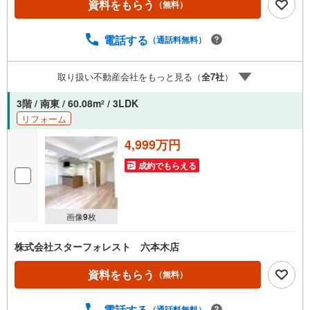
資料をもらう
（無料）
＝○現地見学会（事前に必ずお問い合わせください）毎日、
ご見学・ご相談が可能です。9:00～21:00まで。ご自宅へお
迎え、最寄駅でお待ち合わせ、弊社へのご来社等ご相談下
電話する
（通話料無料）
さい。○FPによるライフプランのシミュレーションライフ
プランにあった資金計画や、住宅ローンのご相談など。○キ
取り扱い不動産会社をもっと見る（
全
7
社
）
ッズスペースもご用意しております○お車の無料提携駐車場
がございます詳しくは営業スタッフよりお伝えさせて頂き
3階 / 南東 / 60.08m
/ 3LDK
2
ます。なんでもお気軽にお申し付けくださいませ。
リフォーム
4,999万円
成約でもらえる
画像
9
枚
株式会社スターフォレスト 六本木店
資料をもらう
（無料）
電話する
（通話料無料）