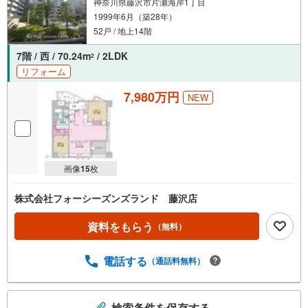
神奈川県藤沢市片瀬海岸1丁目
1999年6月（築28年）
52戸 / 地上14階
7階 / 西 / 70.24m
/ 2LDK
2
リフォーム
7,980万円
NEW
画像
15
枚
株式会社フォーシーズンズランド 藤沢店
資料をもらう
（無料）
電話する
（通話料無料）
こ
検索条件を保存する