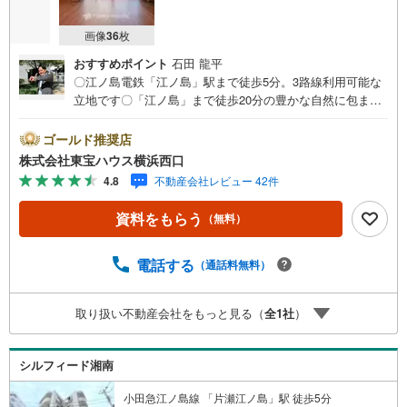
画像
36
枚
おすすめポイント
石田 龍平
〇江ノ島電鉄「江ノ島」駅まで徒歩5分。3路線利用可能な
立地です〇「江ノ島」まで徒歩20分の豊かな自然に包まれ
た住環境〇屋上のスカイラウンジやサーフボード置場等、
共用施設が充実したリゾートレジデンスーーーーYahoo！
ゴールド推奨店
不動産キャンペーン対象店舗ーーーー当店で物件を成約す
株式会社東宝ハウス横浜西口
るとPayPayボーナスライトがもらえる「Yahoo！ 不動産
4.8
不動産会社レビュー 42件
物件ご成約キャンペーン」の対象になります。「資料をも
らう」「見学予約をする」ボタンからお問い合わせくださ
資料をもらう
（無料）
い。※必ずYahoo！ JAPAN IDでログインしてください。※P
ayPayボーナスライトは出金と譲渡はできません。有効期
限は付与日から60日です。ーーーーーーーーーーーーーー
電話する
（通話料無料）
ーーーーーーーーーーーー紹介金融機関/都市銀行利率/年利
0.95％（変動金利）※上記金利は 2026年8月時点 のもので
取り扱い不動産会社をもっと見る（
全
1
社
）
あり、実際の適用金利は融資実行時のものとなります。金
利情勢により表記の返済額と異なる場合があります。ーー
ーーーーーーーーーーーーーーーーーーーーーーー
シルフィード湘南
小田急江ノ島線 「片瀬江ノ島」駅 徒歩5分