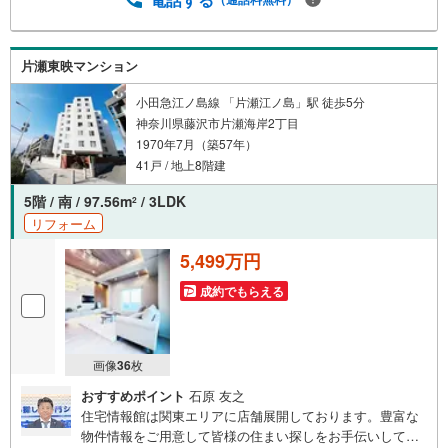
片瀬東映マンション
小田急江ノ島線 「片瀬江ノ島」駅 徒歩5分
神奈川県藤沢市片瀬海岸2丁目
1970年7月（築57年）
41戸 / 地上8階建
5階 / 南 / 97.56m
/ 3LDK
2
リフォーム
5,499万円
成約でもらえる
画像
36
枚
おすすめポイント
石原 友之
住宅情報館は関東エリアに店舗展開しております。豊富な
物件情報をご用意して皆様の住まい探しをお手伝いしてお