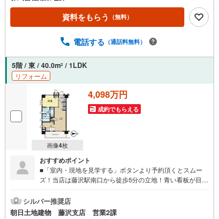
資料をもらう
（無料）
電話する
（通話料無料）
5階 / 東 / 40.0m
/ 1LDK
2
リフォーム
4,098万円
成約でもらえる
画像
4
枚
おすすめポイント
■「室内・現地を見学する」ボタンより予約頂くとスムー
ズ！当店は藤沢駅南口から徒歩5分の立地！青い看板が目印
です。■接客スペースとDVDや遊び道具が揃ったキッズコー
ナーなど、お子様にも退屈せずにお過ごし頂けます。■ テ
シルバー推奨店
レワークで作業効率のUP化オウチ時間で人生を豊かにする
朝日土地建物 藤沢支店 営業2課
ためにONとOFFを切り替えて、家族との時間も増えて幸せ