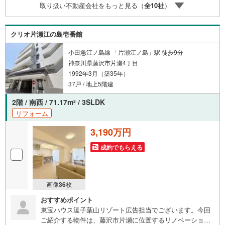
取り扱い不動産会社をもっと見る（
全
10
社
）
クリオ片瀬江の島壱番館
小田急江ノ島線 「片瀬江ノ島」駅 徒歩9分
神奈川県藤沢市片瀬4丁目
1992年3月（築35年）
37戸 / 地上5階建
2階 / 南西 / 71.17m
/ 3SLDK
2
リフォーム
3,190万円
成約でもらえる
画像
36
枚
おすすめポイント
東宝ハウス逗子葉山リゾート広告担当でございます。今回
ご紹介する物件は、藤沢市片瀬に位置するリノベーション