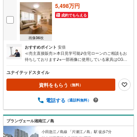
5,498万円
成約でもらえる
画像
36
枚
おすすめポイント
安倍
≪売主直接販売≫本日見学可能♪住宅ローンのご相談もお
待ちしております♪※一部画像に使用している家具はCGイ
メージになります。～特徴～湘南エリア・片瀬海岸にある
マンション。湘南海岸公園や江ノ島が近くにあります。ま
ユナイテッドスタイル
たペット2匹まで飼育可能です。散歩コースに海沿いがある
快適な暮らしができます♪～アクセス～小田急江ノ島線、
資料をもらう
（無料）
江ノ島電鉄線の2沿線利用可能！江ノ島には徒歩18分ほどの
立地で海岸も近く湘南エリアを満喫できる地域になります
電話する
（通話料無料）
♪～引渡し後の保証～コチラの住宅は引渡し後も安心な
「アフターサービス保証」付きで「既存住宅瑕疵保険」も
加入済みです！お気軽にお問い合わせください♪
プランヴェール湘南江ノ島
小田急江ノ島線 「片瀬江ノ島」駅 徒歩7分