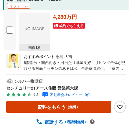
リフォーム
4,280万円
成約でもらえる
画像
1
枚
おすすめポイント
巻島 大宙
8階部分・南西向き・日当たり眺望良好！リビング全体が見
渡せる対面キッチンのあるLDK。全居室収納付。「室内・
現地を見学する」ボタンよりご予約いただくとご見学がス
ムーズになります。【センチュリー21アース住販のポイン
シルバー推奨店
ト】◆センチュリオン獲得店舗◆全国約970店舗あるセンチ
センチュリー21アース住販 営業第六課
ュリー21のお店。その中でも、アメリカ本部が設ける一定
4.8
不動産会社レビュー 10件
基準を満たした、上位4％しか受賞できない賞。それが「セ
ンチュリオン」です。弊社はそのセンチュリオンを2002年
資料をもらう
（無料）
から欠かすことなく取り続けております。◆住宅ローン相
談会◆お客様にあった無理のない住宅ローンの試算やご購
入の際に実際かかる諸費用の概算も行っております。人生
電話する
（通話料無料）
最大のお買い物になりますので、しっかりとした資金計画