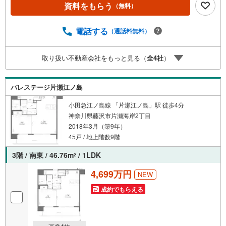
資料をもらう
（無料）
電話する
（通話料無料）
取り扱い不動産会社をもっと見る（
全
4
社
）
パレステージ片瀬江ノ島
小田急江ノ島線 「片瀬江ノ島」駅 徒歩4分
神奈川県藤沢市片瀬海岸2丁目
2018年3月（築9年）
45戸 / 地上階数9階
3階 / 南東 / 46.76m
/ 1LDK
2
4,699万円
NEW
成約でもらえる