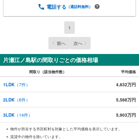
電話する
ジ
（通話料無料）
に
保
存
1
す
る
前へ
次へ
片瀬江ノ島駅の間取りごとの価格相場
間取り（該当物件数）
平均価格
1LDK
（
7
件）
4,832万円
2LDK
（
6
件）
5,588万円
3LDK
（
14
件）
5,903万円
物件が所在する市区町村を対象とした平均価格を表示しています。
賃貸中の物件を除いています。