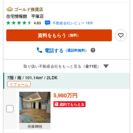
ります。まずは最寄りの住宅情報館にお気軽にご相談くだ
さい。住宅ローン相談会も同時開催中無理のない住宅ロー
ゴールド推奨店
ンの試算やご購入の際にかかる諸費用の概算も行っており
住宅情報館 平塚店
ます。しっかりとした資金計画のアドバイスをさせて頂き
4.83
不動産会社レビュー 18件
ますので、お気軽にご相談ください。
資料をもらう
（無料）
電話する
（通話料無料）
取り扱い不動産会社をもっと見る（
全
11
社
）
7階 / 南 / 101.14m
/ 2LDK
2
リフォーム
5,980万円
成約でもらえる
画像
36
枚