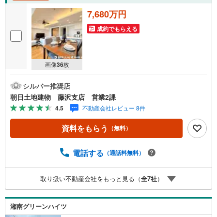
7,680万円
成約でもらえる
画像
36
枚
シルバー推奨店
朝日土地建物 藤沢支店 営業2課
4.5
不動産会社レビュー 8件
資料をもらう
（無料）
電話する
（通話料無料）
取り扱い不動産会社をもっと見る（
全
7
社
）
湘南グリーンハイツ