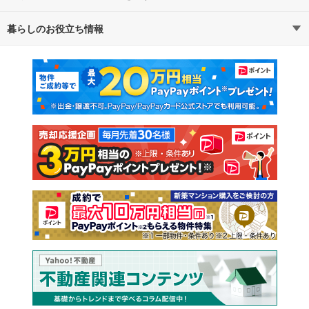
暮らしのお役立ち情報
不動産・住宅
賃貸住宅
マンションカタログ
教えて！住まいの先生
新築マンション
中古マンション
新築一戸建て
中古一戸建て
注文住宅
土地
売却査定