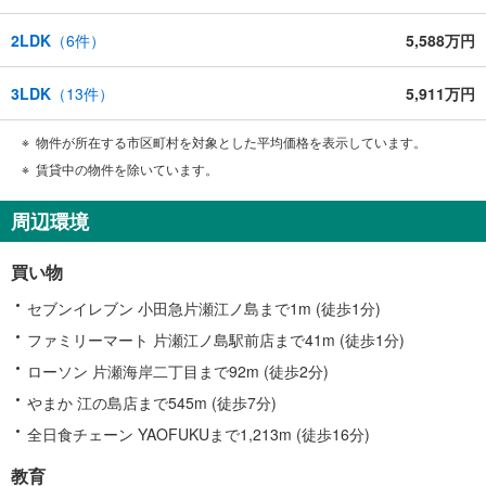
2LDK
（
6
件）
5,588万円
3LDK
（
13
件）
5,911万円
物件が所在する市区町村を対象とした平均価格を表示しています。
賃貸中の物件を除いています。
周辺環境
買い物
セブンイレブン 小田急片瀬江ノ島まで1m (徒歩1分)
ファミリーマート 片瀬江ノ島駅前店まで41m (徒歩1分)
ローソン 片瀬海岸二丁目まで92m (徒歩2分)
やまか 江の島店まで545m (徒歩7分)
全日食チェーン YAOFUKUまで1,213m (徒歩16分)
教育