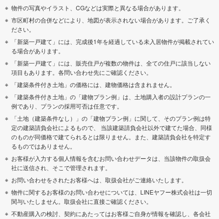
物件の写真やイラスト、CGなどは実際と異なる場合があります。
市区町村の合併などにより、地図が表示されない場合があります。ご了承く
ださい。
「新築一戸建て」には、完成後1年を経過している未入居物件が掲載されてい
る場合があります。
「新築一戸建て」には、販売住戸が複数の物件は、全ての住戸に該当しない
項目もあります。各問い合わせ先にご確認ください。
「建築条件付き土地」の価格には、建物価格は含まれません。
「建築条件付き土地」の「建物プラン例」は、土地購入者の設計プランの一
例であり、プランの採用可否は任意です。
「土地（建築条件なし）」の「建物プラン例」に関して、そのプラン例は特
定の建築請負会社によるもので、 当該建築請負会社以外で建てた場合、同様
のものが同価格で建てられるとは限りません。また、建築請負会社を特定す
るものではありません。
お客様が入力する個人情報を含むお問い合わせデータは、当該物件の取扱会
社に送信され、そこで管理されます。
お問い合わせをされたお客様へは、取扱会社がご連絡いたします。
物件に関するお客様のお問い合わせについては、LINEヤフー株式会社は一切
関与いたしません。取扱会社に直接ご確認ください。
不動産購入の検討、契約にあたってはお客様ご自身が情報を確認し、各会社