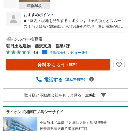
画像
29
枚
おすすめポイント
■「室内・現地を見学する」ボタンより予約頂くとスムー
ズ！当店は藤沢駅南口から徒歩5分の立地！青い看板が目印
です。■接客スペースとDVDや遊び道具が揃ったキッズコー
ナーなど、お子様にも退屈せずにお過ごし頂けます。■ テ
シルバー推奨店
レワークで作業効率のUP化オウチ時間で人生を豊かにする
朝日土地建物 藤沢支店 営業1課
ためにONとOFFを切り替えて、家族との時間も増えて幸せ
4.5
不動産会社レビュー 8件
マイホームを！■ 住宅ローンのご相談承ります。■住まい選
びはフィーリングも大切です。現地の空気や雰囲気を感じ
資料をもらう
（無料）
てみましょう。営業スタッフまでお問合せくださいませ。■
当日の現地見学も承ります。物件は内装や質感などもそう
ですが住まい選びはフィーリングも大切です。現地の空気
電話する
（通話料無料）
や雰囲気を感じてみましょう。住まいを決める大切な情報
ですお客様のこだわりを聞かせてください！■ ご来店時に
取り扱い不動産会社をもっと見る（
全
8
社
）
はお車の無料提携駐車場ございます。詳しくは営業スタッ
フまでお問合せくださいませ！■周辺の教育施設やスーパ
ー、ドラックストア等の情報、災害情報等がわかる「物件
ライオンズ湘南江ノ島シーサイド
レポート」お渡します■他の物件と併せてご案内もOK-ご自
宅や指定場所から無料送迎もOK-当日見学もOKです!!
小田急江ノ島線 「片瀬江ノ島」駅 徒歩9分
神奈川県藤沢市片瀬海岸3丁目