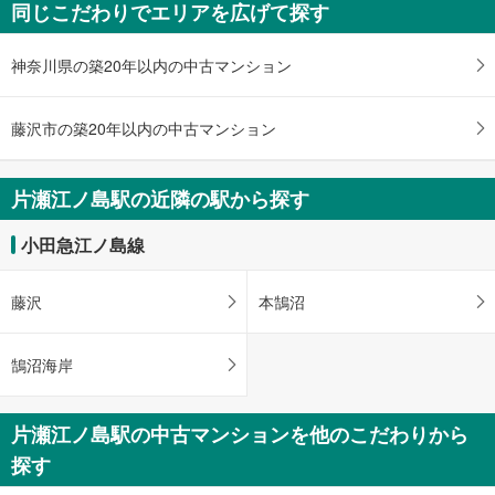
同じこだわりでエリアを広げて探す
を
受
神奈川県の築20年以内の中古マンション
け
取
る
藤沢市の築20年以内の中古マンション
・
条
件
片瀬江ノ島駅の近隣の駅から探す
を
マ
小田急江ノ島線
イ
ペ
藤沢
本鵠沼
ー
ジ
に
鵠沼海岸
保
存
片瀬江ノ島駅の中古マンションを他のこだわりから
す
る
探す