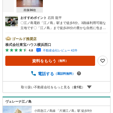
画像
36
枚
おすすめポイント
石田 龍平
〇江ノ島電鉄「江ノ島」駅まで徒歩5分。3路線利用可能な
立地です〇「江ノ島」まで徒歩20分の豊かな自然に包まれ
た住環境〇屋上のスカイラウンジやサーフボード置場等、
共用施設が充実したリゾートレジデンスーーーーYahoo！
ゴールド推奨店
不動産キャンペーン対象店舗ーーーー当店で物件を成約す
株式会社東宝ハウス横浜西口
るとPayPayボーナスライトがもらえる「Yahoo！ 不動産
4.8
不動産会社レビュー 42件
物件ご成約キャンペーン」の対象になります。「資料をも
らう」「見学予約をする」ボタンからお問い合わせくださ
資料をもらう
（無料）
い。※必ずYahoo！ JAPAN IDでログインしてください。※P
ayPayボーナスライトは出金と譲渡はできません。有効期
限は付与日から60日です。ーーーーーーーーーーーーーー
電話する
（通話料無料）
ーーーーーーーーーーーー紹介金融機関/都市銀行利率/年利
0.95％（変動金利）※上記金利は 2026年8月時点 のもので
取り扱い不動産会社をもっと見る（
全
1
社
）
あり、実際の適用金利は融資実行時のものとなります。金
利情勢により表記の返済額と異なる場合があります。ーー
ーーーーーーーーーーーーーーーーーーーーーーー
ヴェレーナ江ノ島
小田急江ノ島線 「片瀬江ノ島」駅 徒歩9分