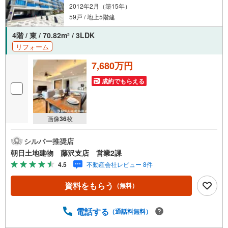
2012年2月（築15年）
59戸 / 地上5階建
4階 / 東 / 70.82m
/ 3LDK
2
リフォーム
7,680万円
成約でもらえる
画像
36
枚
シルバー推奨店
朝日土地建物 藤沢支店 営業2課
4.5
不動産会社レビュー 8件
資料をもらう
（無料）
電話する
（通話料無料）