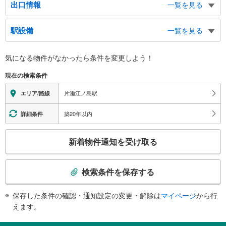
出口情報
一覧を見る
出口
駅設備
一覧を見る
観光案内所、江の島、江ノ電、湘南モノレール、東浜海水浴場、新江ノ島水族
館、西浜海水浴場
バリアフリー状況
気になる物件がなかったら
条件を変更しよう！
※段差なしでの移動経路
（○：有り △：要駅員設備 ×：無し）
現在の検索条件
地上⇔改札⇔ホーム：○
トイレ
片瀬江ノ島駅
エリア/路線
《多機能トイレ》
・改札内
築20年以内
詳細条件
その他
こ
・ＡＥＤ
新着物件通知を受け取る
の
検
索
検索条件を保存する
条
件
保存した条件の確認・通知設定の変更・解除は
マイページ
から行
で
えます。
通
知