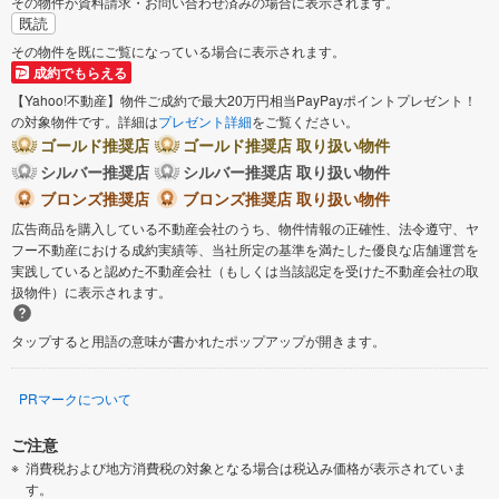
その物件が資料請求・お問い合わせ済みの場合に表示されます。
既読
その物件を既にご覧になっている場合に表示されます。
成約でもらえる
【Yahoo!不動産】物件ご成約で最大20万円相当PayPayポイントプレゼント！
の対象物件です。詳細は
プレゼント詳細
をご覧ください。
ゴールド推奨店
ゴールド推奨店 取り扱い物件
シルバー推奨店
シルバー推奨店 取り扱い物件
ブロンズ推奨店
ブロンズ推奨店 取り扱い物件
広告商品を購入している不動産会社のうち、物件情報の正確性、法令遵守、ヤ
フー不動産における成約実績等、当社所定の基準を満たした優良な店舗運営を
実践していると認めた不動産会社（もしくは当該認定を受けた不動産会社の取
扱物件）に表示されます。
タップすると用語の意味が書かれたポップアップが開きます。
PRマークについて
ご注意
消費税および地方消費税の対象となる場合は税込み価格が表示されていま
す。