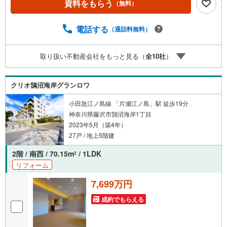
資料をもらう
（無料）
ずは何でもお気軽にご相談ください！有資格者が丁寧にご
説明させていただきます！お問い合わせをお待ちしており
ます!!*お客様に選ばれ続け、ご成約7万件達成!!*ご予約はお
電話する
（通話料無料）
電話ください！
取り扱い不動産会社をもっと見る（
全
10
社
）
クリオ鵠沼海岸グランロワ
小田急江ノ島線 「片瀬江ノ島」駅 徒歩19分
神奈川県藤沢市鵠沼海岸1丁目
2023年5月（築4年）
27戸 / 地上5階建
2階 / 南西 / 70.15m
/ 1LDK
2
リフォーム
7,699万円
成約でもらえる