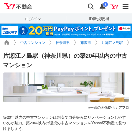
Yahoo!不動産
検索
通知
i
ログイン
ID新規取得
中古マンション
神奈川県
藤沢市
片瀬江ノ島駅
片瀬江ノ島駅（神奈川県）の築20年以内の中古
マンション
一部の画像提供：アフロ
築20年以内の中古マンションは割安で自分好みにリノベーションしやす
いのが魅力。築20年以内の理想の中古マンションをYahoo!不動産で見つ
けましょう。