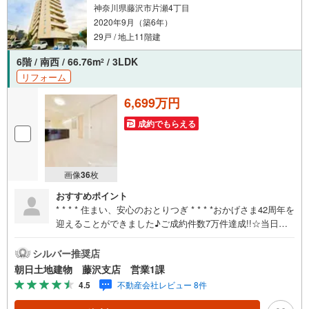
神奈川県藤沢市片瀬4丁目
2020年9月（築6年）
29戸 / 地上11階建
6階 / 南西 / 66.76m
/ 3LDK
2
リフォーム
6,699万円
成約でもらえる
画像
36
枚
おすすめポイント
* * * * 住まい、安心のおとりつぎ * * * *おかげさま42周年を
迎えることができました♪ご成約件数7万件達成!!☆当日の
ご見学も対応可能です！☆JR東海道線「藤沢」駅徒歩5
分！☆ご予約は『朝日土地建物藤沢店』まで！朝日土地建
シルバー推奨店
物グループは地域密着を合言葉に全13店舗でその地域No.1
朝日土地建物 藤沢支店 営業1課
を目指しております。広告掲載していない物件も多数ござ
4.5
不動産会社レビュー 8件
います。色々廻ったけど良い物件が無いなぁ・・頭金無く
ても平気・・？お家の買替えってどうするの・・？etc.ま