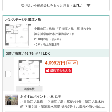
取り扱い不動産会社をもっと見る（
全
7
社
）
パレステージ片瀬江ノ島
小田急江ノ島線 「片瀬江ノ島」駅 徒歩4分
神奈川県藤沢市片瀬海岸2丁目
2018年3月（築9年）
45戸 / 地上階数9階
3階 / 南東 / 46.76m
/ 1LDK
2
4,699万円
NEW
成約でもらえる
画像
4
枚
おすすめポイント
小林 絵美
小田急江ノ島線 「？瀬江ノ島」駅徒歩4分！新江ノ島水族
館 ？瀬？浜・鵠沼海水浴場 徒歩7分！お散歩や買い物に出
かけやすい利便性の高い立地です。ぜひ一度内見してみま