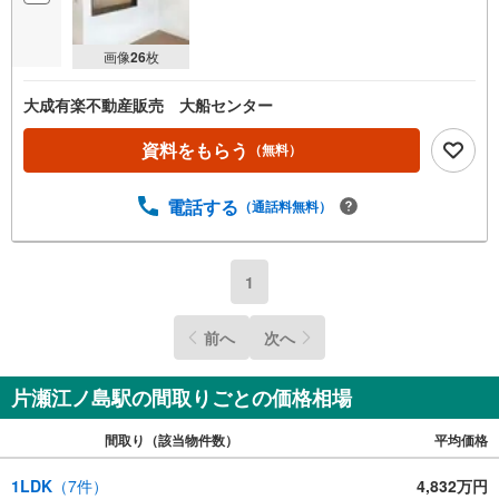
画像
26
枚
大成有楽不動産販売 大船センター
資料をもらう
（無料）
電話する
（通話料無料）
1
前へ
次へ
片瀬江ノ島駅の間取りごとの価格相場
間取り（該当物件数）
平均価格
1LDK
（
7
件）
4,832万円