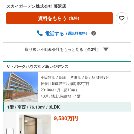
せんか。ご連絡お待ちしております。
スカイガーデン株式会社 藤沢店
資料をもらう
（無料）
電話する
（通話料無料）
取り扱い不動産会社をもっと見る（
全
2
社
）
ザ・パークハウス江ノ島レジデンス
小田急江ノ島線 「片瀬江ノ島」駅 徒歩3分
神奈川県藤沢市片瀬海岸2丁目
2013年11月（築13年）
43戸 / 地上5階建地下1階
1階 / 南西 / 76.13m
/ 3LDK
2
9,580万円