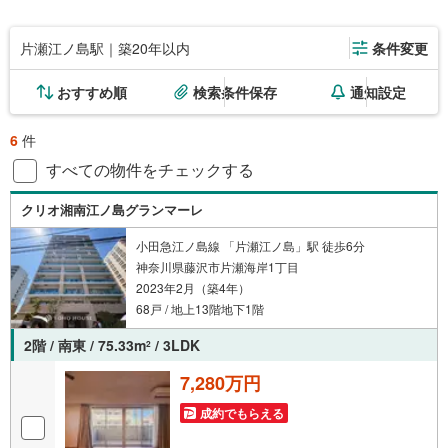
片瀬江ノ島駅｜築20年以内
条件変更
おすすめ順
検索条件保存
通知設定
6
件
すべての物件をチェックする
クリオ湘南江ノ島グランマーレ
小田急江ノ島線 「片瀬江ノ島」駅 徒歩6分
神奈川県藤沢市片瀬海岸1丁目
2023年2月（築4年）
68戸 / 地上13階地下1階
2階 / 南東 / 75.33m
/ 3LDK
2
7,280万円
成約でもらえる