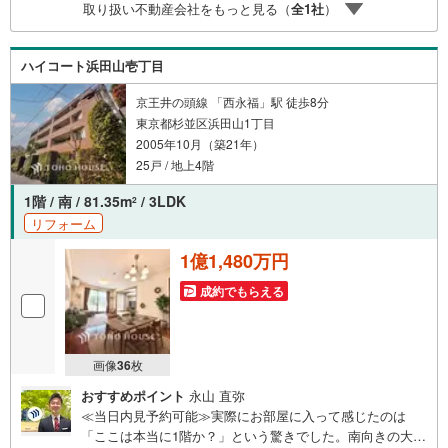
取り扱い不動産会社をもっと見る（
全
1
社
）
ービス。・購入者様へ、税理士による確定申告の無料セミ
ナーをご招待いたします。
ハイコート浜田山壱丁目
京王井の頭線 「西永福」駅 徒歩8分
東京都杉並区浜田山1丁目
2005年10月（築21年）
25戸 / 地上4階
1階 / 南 / 81.35m
/ 3LDK
2
リフォーム
1億1,480万円
成約でもらえる
画像
36
枚
おすすめポイント
永山 直弥
≪当日内見予約可能≫実際にお部屋に入って感じたのは
「ここは本当に1階か？」という驚きでした。南向きの大き