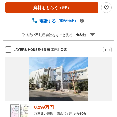
資料をもらう
（無料）
電話する
（通話料無料）
取り扱い不動産会社をもっと見る（
全
3
社
）
LAYERS HOUSE杉並善福寺川公園
PR
8,299万円
京王井の頭線 「西永福」駅 徒歩15分