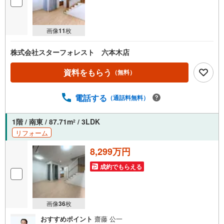
画像
11
枚
株式会社スターフォレスト 六本木店
資料をもらう
（無料）
電話する
（通話料無料）
1階 / 南東 / 87.71m
/ 3LDK
2
リフォーム
8,299万円
成約でもらえる
画像
36
枚
おすすめポイント
齋藤 公一