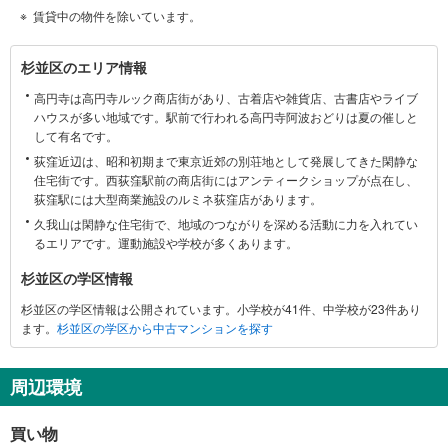
賃貸中の物件を除いています。
杉
杉並区のエリア情報
並
高円寺は高円寺ルック商店街があり、古着店や雑貨店、古書店やライブ
区
ハウスが多い地域です。駅前で行われる高円寺阿波おどりは夏の催しと
に
して有名です。
関
荻窪近辺は、昭和初期まで東京近郊の別荘地として発展してきた閑静な
す
住宅街です。西荻窪駅前の商店街にはアンティークショップが点在し、
る
荻窪駅には大型商業施設のルミネ荻窪店があります。
情
久我山は閑静な住宅街で、地域のつながりを深める活動に力を入れてい
報
るエリアです。運動施設や学校が多くあります。
杉並区の学区情報
杉並区の学区情報は公開されています。小学校が41件、中学校が23件あり
ます。
杉並区の学区から中古マンションを探す
周辺環境
買い物