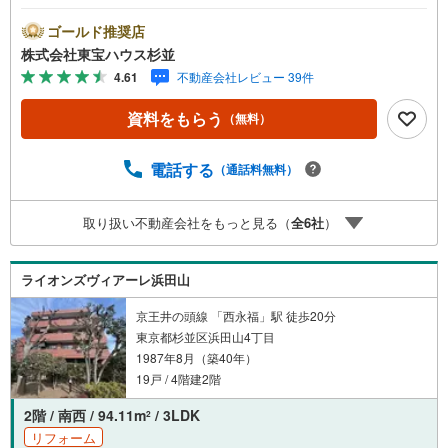
な窓からは陽光がたっぷりと降り注ぎ、バルコニー前面の
生垣が、まるで高級料亭の坪庭のような静寂とプライバシ
ゴールド推奨店
ーを守ってくれています 。何より、下にお部屋がないこと
株式会社東宝ハウス杉並
で、お子様がいるご家庭でも「ドタバタしちゃダメ！」と
4.61
不動産会社レビュー 39件
言わなくて済む開放感は、何物にも代えがたい価値だと確
信しました 。専有面積81平米超、さらに収納も充実してお
資料をもらう
（無料）
り、家族が増えても長く住み続けられる設計です 。浜田山
の閑静な街並みに溶け込むこの住まいで、新しい生活を始
めてみませんか？
電話する
（通話料無料）
取り扱い不動産会社をもっと見る（
全
6
社
）
ライオンズヴィアーレ浜田山
京王井の頭線 「西永福」駅 徒歩20分
東京都杉並区浜田山4丁目
1987年8月（築40年）
19戸 / 4階建2階
2階 / 南西 / 94.11m
/ 3LDK
2
リフォーム