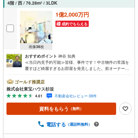
4階 / 西 / 76.28m
/ 3LDK
2
1億2,000万円
成約でもらえる
画像
36
枚
おすすめポイント
神谷 知典
≪当日内見予約可能≫皆様、事件です！中古物件の常識を
覆すほど綺麗すぎるお部屋を発見しました。前オーナー様
は妖精だったのでは？と思うほど使用感がなく、モデルル
ームのような輝きを放っています。私が現地を見た際「こ
ゴールド推奨店
れ本当に中古ですか？」と3回聞いてしまったほどです
株式会社東宝ハウス杉並
（笑）善福寺川緑地のすぐそばでバス停も目の前。角部屋
4.61
不動産会社レビュー 39件
で光と風が気持ち良く入り込み、お昼寝が捗ること間違い
なしです。犬猫も2匹まで一緒に暮らせます。百聞は一見に
資料をもらう
（無料）
如かず、ぜひこの感動を現地で体感してください！・未来
を予測し人生設計から始まる「未来カレンダー」のご提
案。・未来に起こるであろうご自宅リフォームをオンライ
電話する
（通話料無料）
ン上でご提案「ミラカレクラブ」。・不動産売却時、ご自
宅を綺麗にかつ瀟洒にさせるCG加工ホームステイジングサ