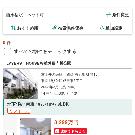
西永福駅｜ペット可
条件変更
おすすめ順
検索条件保存
通知設定
8
件
すべての物件をチェックする
LAYERS HOUSE杉並善福寺川公園
京王井の頭線 「西永福」駅 徒歩15分
東京都杉並区成田東2丁目
2008年3月（築19年）
14戸 / 地上3階地下1階
地下1階 / 南東 / 87.71m
/ 3LDK
2
リフォーム
8,299万円
成約でもらえる