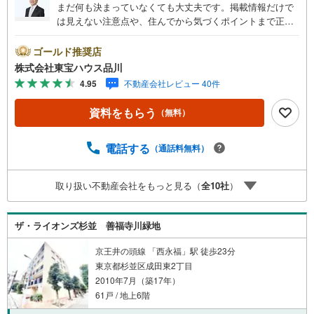
まだ何も決まっていなくても大丈夫です。掲載情報だけで
は見えない注意点や、住んでから気づくポイントまで正直
にお伝えします。東宝ハウス品川では、良いことも悪いこ
とも包み隠さずお伝えし、「納得して選ぶ」ためのサポー
ゴールド推奨店
トを大切にしています。現地でしか分からないリアルな情
株式会社東宝ハウス品川
報も含めて、一緒に後悔しない住まい探しを進めていきま
4.95
不動産会社レビュー 40件
しょう。まずはお気軽にご相談ください。【Yahoo！ 不動
産キャンペーン対象店舗】当店で物件を成約するとPayPay
資料をもらう
（無料）
ボーナスライトがもらえる「Yahoo！ 不動産 物件ご成約キ
ャンペーン」の対象になります。「資料をもらう」「見学
予約をする」ボタンからお問い合わせください。※必ずYah
電話する
（通話料無料）
oo！ JAPAN IDでログインしてください。※PayPayボーナ
スライトは出金と譲渡はできません。ご案内・詳細な資料
取り扱い不動産会社をもっと見る（
全
10
社
）
のご請求はお気軽にどうぞ♪お電話でのお問い合わせも常
時受け付けております！お気軽にお問い合わせください。
ザ・ライオンズ杉並 善福寺川緑地
京王井の頭線 「西永福」駅 徒歩23分
東京都杉並区成田東2丁目
2010年7月（築17年）
61戸 / 地上6階