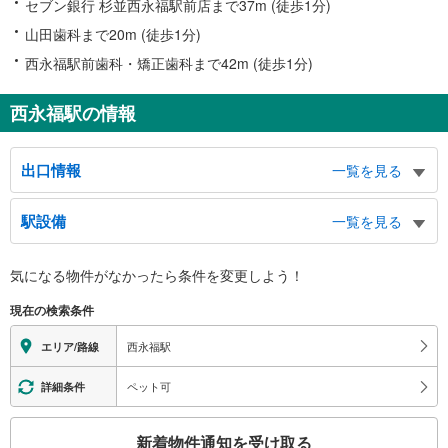
セブン銀行 杉並西永福駅前店まで37m (徒歩1分)
山田歯科まで20m (徒歩1分)
西永福駅前歯科・矯正歯科まで42m (徒歩1分)
西永福駅の情報
出口情報
一覧を見る
北口
駅設備
一覧を見る
永福３・４丁目、浜田山３・４丁目、井ノ頭通り、方南通り、和田堀公園、高
千穂大学、大宮八幡宮
バリアフリー状況
南口
気になる物件がなかったら
条件を変更しよう！
※段差なしでの移動経路
永福３丁目、浜田山１丁目
（○：有り △：要駅員設備 ×：無し）
現在の検索条件
地上⇔改札⇔ホーム：○
エレベータ
西永福駅
エリア/路線
・ホーム⇔改札
・北口
ペット可
詳細条件
・南口
エスカレータ
こ
新着物件通知を受け取る
・ホーム⇔改札