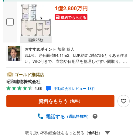
1億2,800万円
成約でもらえる
画像
25
枚
おすすめポイント
加藤 秋人
3LDK。専有面積94.11m2、LDK約21.3帖のゆとりある住ま
い。WIC付きで、衣類や日用品を整理しやすい間取り。新
規リフォーム予定、オートロック・宅配ボックス付き。京
王井の頭線浜田山駅徒歩8分。 ・・・地域密着昭和建物で
ゴールド推奨店
す・・・ 西荻窪に創業44年、地域密着の不動産会社で
昭和建物株式会社
す。 不動産購入、買換えには、不安がつきもの。 物件の
4.88
不動産会社レビュー 18件
選定や住宅ローンはもちろん地域密着だからこその情報を
お伝え、ご提案いたします。 お気軽にご相談、ご来社頂
資料をもらう
（無料）
ける会社です。スタッフ一同、心よりお待ちしておりま
す。 同じ立地、同じ建物は存在しません。唯一無二の不動
産をお手伝いいたします。 キッズルーム充実・チャイルド-
電話する
（通話料無料）
シートの用意もございます。 ご家族で楽しくご検討頂ける
ようご案内しておりますのでぜひ、お気軽にお問い合わせ
取り扱い不動産会社をもっと見る（
全
5
社
）
ください。 営業時間: 9:00 - 20:00