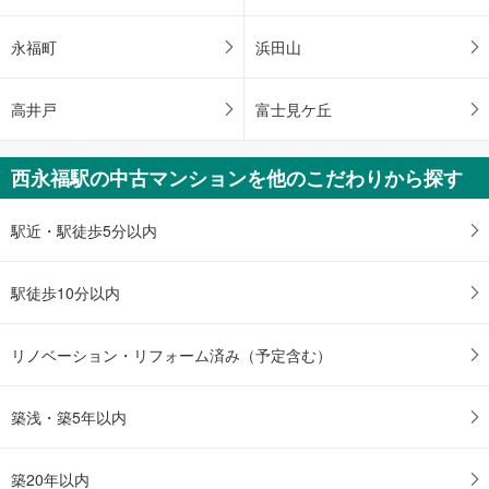
ジ
に
永福町
浜田山
保
存
高井戸
富士見ケ丘
す
る
西永福駅の中古マンションを他のこだわりから探す
駅近・駅徒歩5分以内
駅徒歩10分以内
リノベーション・リフォーム済み（予定含む）
築浅・築5年以内
築20年以内