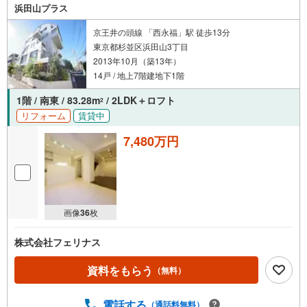
浜田山プラス
京王井の頭線 「西永福」駅 徒歩13分
東京都杉並区浜田山3丁目
2013年10月（築13年）
14戸 / 地上7階建地下1階
1階 / 南東 / 83.28m
/ 2LDK＋ロフト
2
リフォーム
賃貸中
7,480万円
画像
36
枚
株式会社フェリナス
資料をもらう
（無料）
電話する
（通話料無料）