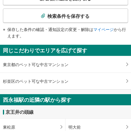
の
・北口
検
・南口
索
検索条件を保存する
トイレ
条
《多機能トイレ》
件
保存した条件の確認・通知設定の変更・解除は
マイページ
から行
・改札内
で
えます。
その他
通
・点字案内（券売機・運賃表・階段手すり）
知
同じこだわりでエリアを広げて探す
・ＡＥＤ
を
受
東京都のペット可な中古マンション
け
取
る
杉並区のペット可な中古マンション
・
条
件
西永福駅の近隣の駅から探す
を
マ
京王井の頭線
イ
ペ
東松原
明大前
ー