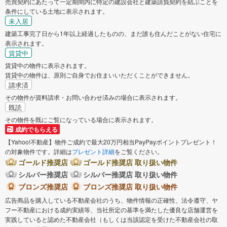
売買契約にあたって一定期間内に特定の建設会社と建築請負契約を結ぶことを
条件にしている土地に表示されます。
未入居
建築工事完了日から1年以上経過したものの、まだ誰も住んだことがない住宅に
表示されます。
賃貸中
賃貸中の物件に表示されます。
賃貸中の物件は、原則ご自身でお住まいいただくことができません。
請求済
その物件が資料請求・お問い合わせ済みの場合に表示されます。
既読
その物件を既にご覧になっている場合に表示されます。
成約でもらえる
【Yahoo!不動産】物件ご成約で最大20万円相当PayPayポイントプレゼント！
の対象物件です。詳細は
プレゼント詳細
をご覧ください。
ゴールド推奨店
ゴールド推奨店 取り扱い物件
シルバー推奨店
シルバー推奨店 取り扱い物件
ブロンズ推奨店
ブロンズ推奨店 取り扱い物件
広告商品を購入している不動産会社のうち、物件情報の正確性、法令遵守、ヤ
フー不動産における成約実績等、当社所定の基準を満たした優良な店舗運営を
実践していると認めた不動産会社（もしくは当該認定を受けた不動産会社の取