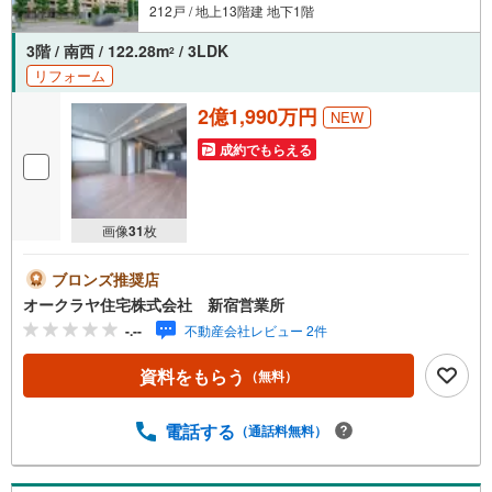
212戸 / 地上13階建 地下1階
3階 / 南西 / 122.28m
/ 3LDK
2
リフォーム
2億1,990万円
NEW
成約でもらえる
画像
31
枚
ブロンズ推奨店
オークラヤ住宅株式会社 新宿営業所
-.--
不動産会社レビュー 2件
資料をもらう
（無料）
電話する
（通話料無料）