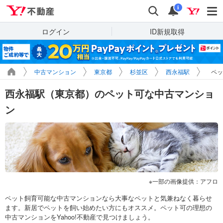
Yahoo!不動産
検索
通知
i
ログイン
ID新規取得
中古マンション
東京都
杉並区
西永福駅
ペッ
西永福駅（東京都）のペット可な中古マンショ
ン
一部の画像提供：アフロ
ペット飼育可能な中古マンションなら大事なペットと気兼ねなく暮らせ
ます。新居でペットを飼い始めたい方にもオススメ。ペット可の理想の
中古マンションをYahoo!不動産で見つけましょう。