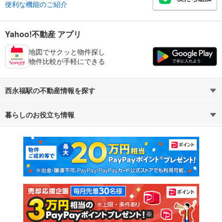
便利な機能のご紹介
Yahoo!不動産 アプリ
地図でサクッと物件探し
物件比較が手軽にできる
西永福駅の不動産情報を探す
暮らしのお役立ち情報
不動産・住宅
賃貸住宅
マンションカタログ
教えて！住まいの先生
新築マンション
中古マンション
新築一戸建て
中古一戸建て
注文住宅
土地
売却査定