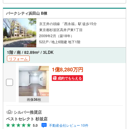
パークシティ浜田山 B棟
京王井の頭線 「西永福」駅 徒歩15分
東京都杉並区高井戸東1丁目
2009年2月（築18年）
522戸 / 地上6階建 地下1階
1階 / 南 / 82.89m
/ 3LDK
2
リフォーム
1億8,280万円
成約でもらえる
画像
36
枚
シルバー推奨店
ベストセレクト 杉並店
5.0
不動産会社レビュー 10件