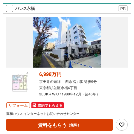
績！多くの物件調達・リノベーション実績で培ったノウハ
ウがございます。 ご予約いただくとご見学がスムーズで
パレス永福
PR
す！【営業時間 10:00～19:00】スマホの方は右下の電話
ボタンをタッチ。または「室内・現地を見学する（無
料）」ボタンよりご希望の日時をご記入いただけますとス
ムーズにご案内が可能です。お気軽にお問い合わせくださ
い！
6,998万円
京王井の頭線 「西永福」駅 徒歩6分
東京都杉並区永福4丁目
3LDK＋WIC / 1980年12月（築46年）
リフォーム
成約でもらえる
藤和ハウス インターネットお問い合わせセンター
資料をもらう
（無料）