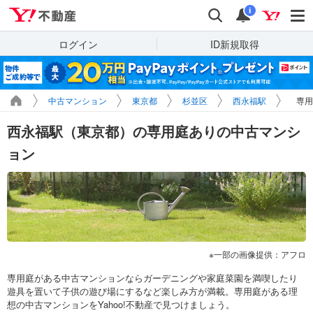
Yahoo!不動産
検索
通知
i
ログイン
ID新規取得
中古マンション
東京都
杉並区
西永福駅
専用
西永福駅（東京都）の専用庭ありの中古マンシ
ョン
一部の画像提供：アフロ
専用庭がある中古マンションならガーデニングや家庭菜園を満喫したり
遊具を置いて子供の遊び場にするなど楽しみ方が満載。専用庭がある理
想の中古マンションをYahoo!不動産で見つけましょう。