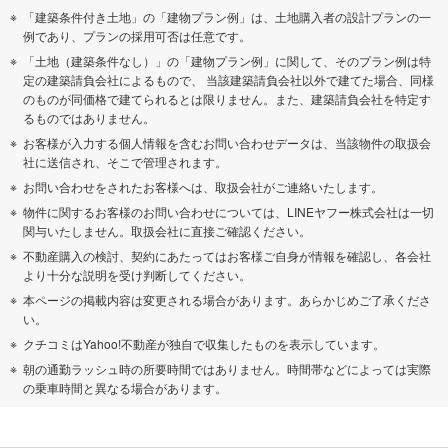
「建築条件付き土地」の「建物プラン例」は、土地購入者の設計プランの一
例であり、プランの採用可否は任意です。
「土地（建築条件なし）」の「建物プラン例」に関して、そのプラン例は特
定の建築請負会社によるもので、 当該建築請負会社以外で建てた場合、同様
のものが同価格で建てられるとは限りません。また、建築請負会社を特定す
るものではありません。
お客様が入力する個人情報を含むお問い合わせデータは、当該物件の取扱会
社に送信され、そこで管理されます。
お問い合わせをされたお客様へは、取扱会社がご連絡いたします。
物件に関するお客様のお問い合わせについては、LINEヤフー株式会社は一切
関与いたしません。取扱会社に直接ご確認ください。
不動産購入の検討、契約にあたってはお客様ご自身が情報を確認し、各会社
より十分な説明を受け判断してください。
本ページの掲載内容は変更される場合があります。あらかじめご了承くださ
い。
クチコミはYahoo!不動産が独自で収集したものを表示しています。
朝の通勤ラッシュ時の所要時間ではありません。時間帯などによっては実際
の乗車時間と異なる場合があります。