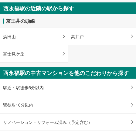
件
西永福駅の近隣の駅から探す
を
マ
京王井の頭線
イ
ペ
浜田山
高井戸
ー
ジ
に
富士見ケ丘
保
存
西永福駅の中古マンションを他のこだわりから探す
す
る
駅近・駅徒歩5分以内
駅徒歩10分以内
リノベーション・リフォーム済み（予定含む）