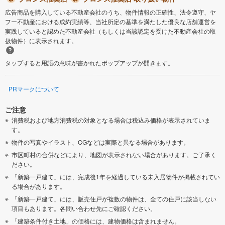
広告商品を購入している不動産会社のうち、物件情報の正確性、法令遵守、ヤ
フー不動産における成約実績等、当社所定の基準を満たした優良な店舗運営を
実践していると認めた不動産会社（もしくは当該認定を受けた不動産会社の取
扱物件）に表示されます。
タップすると用語の意味が書かれたポップアップが開きます。
PRマークについて
ご注意
消費税および地方消費税の対象となる場合は税込み価格が表示されていま
す。
物件の写真やイラスト、CGなどは実際と異なる場合があります。
市区町村の合併などにより、地図が表示されない場合があります。ご了承く
ださい。
「新築一戸建て」には、完成後1年を経過している未入居物件が掲載されてい
る場合があります。
「新築一戸建て」には、販売住戸が複数の物件は、全ての住戸に該当しない
項目もあります。各問い合わせ先にご確認ください。
「建築条件付き土地」の価格には、建物価格は含まれません。