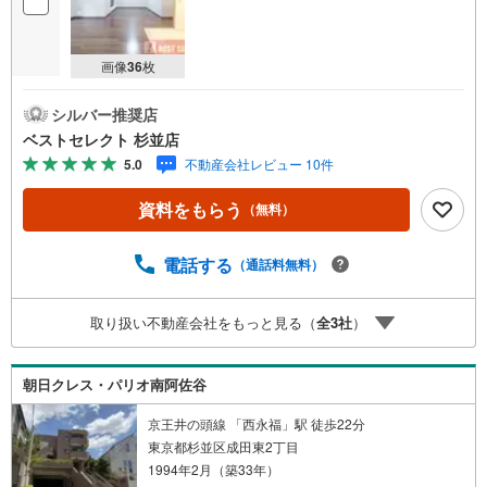
画像
36
枚
シルバー推奨店
ベストセレクト 杉並店
5.0
不動産会社レビュー 10件
資料をもらう
（無料）
電話する
（通話料無料）
取り扱い不動産会社をもっと見る（
全
3
社
）
朝日クレス・パリオ南阿佐谷
京王井の頭線 「西永福」駅 徒歩22分
東京都杉並区成田東2丁目
1994年2月（築33年）