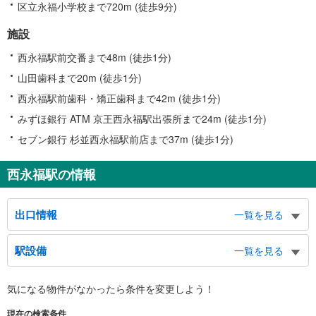
区立永福小学校まで720m (徒歩9分)
施設
西永福駅前交番まで48m (徒歩1分)
山田歯科まで20m (徒歩1分)
西永福駅前歯科・矯正歯科まで42m (徒歩1分)
みずほ銀行 ATM 京王西永福駅出張所まで24m (徒歩1分)
セブン銀行 杉並西永福駅前店まで37m (徒歩1分)
西永福駅の情報
出口情報
一覧を見る
北口
駅設備
一覧を見る
永福３・４丁目、浜田山３・４丁目、井ノ頭通り、方南通り、和田堀公園、高
千穂大学、大宮八幡宮
バリアフリー状況
南口
気になる物件がなかったら
条件を変更しよう！
※段差なしでの移動経路
永福３丁目、浜田山１丁目
（○：有り △：要駅員設備 ×：無し）
現在の検索条件