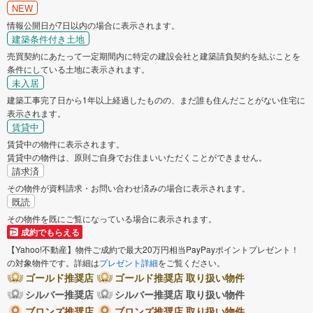
NEW
情報公開日が7日以内の場合に表示されます。
建築条件付き土地
売買契約にあたって一定期間内に特定の建設会社と建築請負契約を結ぶことを
条件にしている土地に表示されます。
未入居
建築工事完了日から1年以上経過したものの、まだ誰も住んだことがない住宅に
表示されます。
賃貸中
賃貸中の物件に表示されます。
賃貸中の物件は、原則ご自身でお住まいいただくことができません。
請求済
その物件が資料請求・お問い合わせ済みの場合に表示されます。
既読
その物件を既にご覧になっている場合に表示されます。
成約でもらえる
【Yahoo!不動産】物件ご成約で最大20万円相当PayPayポイントプレゼント！
の対象物件です。詳細は
プレゼント詳細
をご覧ください。
ゴールド推奨店
ゴールド推奨店 取り扱い物件
シルバー推奨店
シルバー推奨店 取り扱い物件
ブロンズ推奨店
ブロンズ推奨店 取り扱い物件