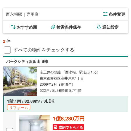
西永福駅｜専用庭
条件変更
おすすめ順
検索条件保存
通知設定
2
件
すべての物件をチェックする
パークシティ浜田山 B棟
京王井の頭線 「西永福」駅 徒歩15分
東京都杉並区高井戸東1丁目
2009年2月（築18年）
522戸 / 地上6階建 地下1階
1階 / 南 / 82.89m
/ 3LDK
2
リフォーム
1億8,280万円
成約でもらえる