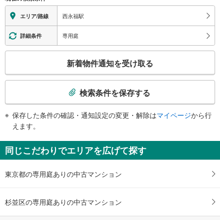
地上⇔改札⇔ホーム：○
エレベータ
西永福駅
エリア/路線
・ホーム⇔改札
・北口
専用庭
詳細条件
・南口
エスカレータ
こ
新着物件通知を受け取る
・ホーム⇔改札
の
・北口
検
・南口
索
検索条件を保存する
トイレ
条
《多機能トイレ》
件
保存した条件の確認・通知設定の変更・解除は
マイページ
から行
・改札内
で
えます。
その他
通
・点字案内（券売機・運賃表・階段手すり）
知
同じこだわりでエリアを広げて探す
・ＡＥＤ
を
受
東京都の専用庭ありの中古マンション
け
取
る
杉並区の専用庭ありの中古マンション
・
条