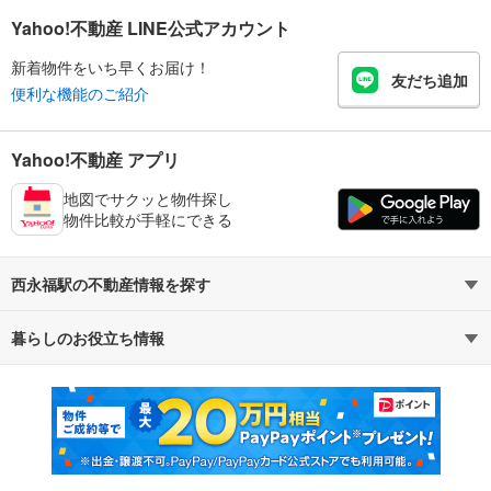
Yahoo!不動産 LINE公式アカウント
新着物件をいち早くお届け！
友だち追加
便利な機能のご紹介
Yahoo!不動産 アプリ
地図でサクッと物件探し
物件比較が手軽にできる
西永福駅の不動産情報を探す
暮らしのお役立ち情報
不動産・住宅
賃貸住宅
マンションカタログ
教えて！住まいの先生
新築マンション
中古マンション
新築一戸建て
中古一戸建て