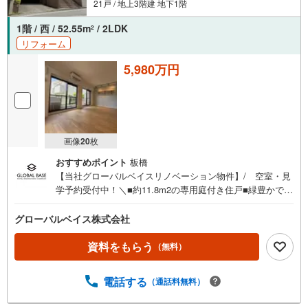
21戸 / 地上3階建 地下1階
1階 / 西 / 52.55m
/ 2LDK
2
リフォーム
5,980万円
画像
20
枚
おすすめポイント
板橋
【当社グローバルベイスリノベーション物件】/ 空室・見
学予約受付中！＼■約11.8m2の専用庭付き住戸■緑豊かで閑
静な住環境ー杉並区成田東ー■3方角部屋・窓が多く開放的
なお部屋■約14帖のワイドLDK■1階住戸ながら、2階相当の
グローバルベイス株式会社
高さに位置します■駐車場空有【月額30000円・全区画平置
き屋根付き】■2023年共用部大規模修繕工事実施■善福寺川
資料をもらう
（無料）
緑地まで徒歩4分■バス停「善福寺緑地公園前」まで徒歩1
分※2019年フルリノベーション履歴有※現在の工事内容は変
電話する
（通話料無料）
更となる場合がございます-Daigasグループの当社グローバ
ルベイス-リノベーションマンション累計6000戸の供給実