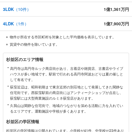
3LDK
（
10
件）
1億1,361万円
4LDK
（
1
件）
1億7,900万円
物件が所在する市区町村を対象とした平均価格を表示しています。
賃貸中の物件を除いています。
杉
杉並区のエリア情報
並
高円寺は高円寺ルック商店街があり、古着店や雑貨店、古書店やライブ
区
ハウスが多い地域です。駅前で行われる高円寺阿波おどりは夏の催しと
に
して有名です。
関
荻窪近辺は、昭和初期まで東京近郊の別荘地として発展してきた閑静な
す
住宅街です。西荻窪駅前の商店街にはアンティークショップが点在し、
る
荻窪駅には大型商業施設のルミネ荻窪店があります。
情
久我山は閑静な住宅街で、地域のつながりを深める活動に力を入れてい
報
るエリアです。運動施設や学校が多くあります。
杉並区の学区情報
杉並区の学区情報は公開されています。小学校が41件、中学校が23件あり