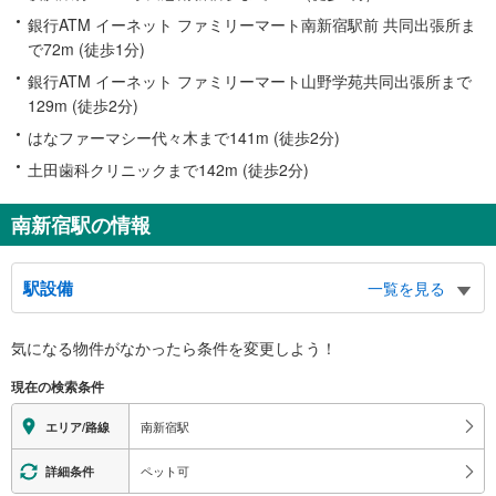
銀行ATM イーネット ファミリーマート南新宿駅前 共同出張所ま
で72m (徒歩1分)
銀行ATM イーネット ファミリーマート山野学苑共同出張所まで
129m (徒歩2分)
はなファーマシー代々木まで141m (徒歩2分)
土田歯科クリニックまで142m (徒歩2分)
南新宿駅の情報
駅設備
一覧を見る
バリアフリー状況
気になる物件がなかったら
条件を変更しよう！
※段差なしでの移動経路
（○：有り △：要駅員設備 ×：無し）
現在の検索条件
地上⇔改札⇔ホーム：○
エレベータ
南新宿駅
エリア/路線
・各ホーム⇔改札
トイレ
ペット可
詳細条件