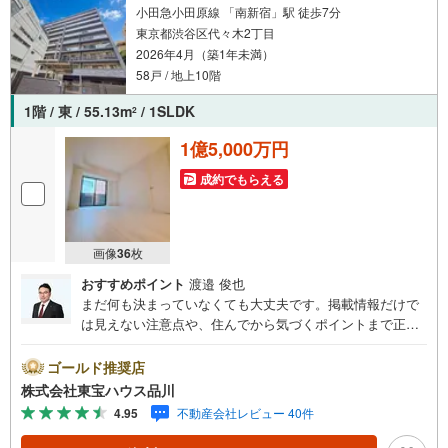
ております！
小田急小田原線 「南新宿」駅 徒歩7分
東京都渋谷区代々木2丁目
2026年4月（築1年未満）
58戸 / 地上10階
1階 / 東 / 55.13m
/ 1SLDK
2
1億5,000万円
成約でもらえる
画像
36
枚
おすすめポイント
渡邉 俊也
まだ何も決まっていなくても大丈夫です。掲載情報だけで
は見えない注意点や、住んでから気づくポイントまで正直
にお伝えします。東宝ハウス品川では、良いことも悪いこ
とも包み隠さずお伝えし、「納得して選ぶ」ためのサポー
ゴールド推奨店
トを大切にしています。現地でしか分からないリアルな情
株式会社東宝ハウス品川
報も含めて、一緒に後悔しない住まい探しを進めていきま
4.95
不動産会社レビュー 40件
しょう。まずはお気軽にご相談ください。【Yahoo！ 不動
産キャンペーン対象店舗】当店で物件を成約するとPayPay