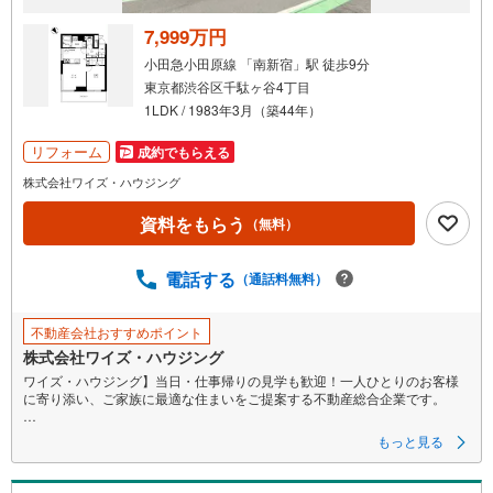
7,999万円
小田急小田原線 「南新宿」駅 徒歩9分
東京都渋谷区千駄ヶ谷4丁目
1LDK / 1983年3月（築44年）
リフォーム
成約でもらえる
株式会社ワイズ・ハウジング
資料をもらう
（無料）
電話する
（通話料無料）
不動産会社おすすめポイント
株式会社ワイズ・ハウジング
ワイズ・ハウジング】当日・仕事帰りの見学も歓迎！一人ひとりのお客様
に寄り添い、ご家族に最適な住まいをご提案する不動産総合企業です。
■スムーズな物件見学事前予約で、当日や仕事帰りの見学にも柔軟に対応い
もっと見る
たします。現地や店舗での待ち合わせ、最寄駅・周辺施設での合流、ご自
宅へのお迎えなど、ご希望の場所を指定いただけます。
※鍵の手配が必要な場合や、居住中の物件は即日対応が難しい場合もござい