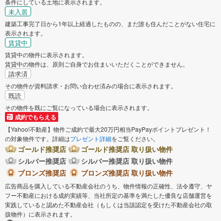
条件にしている土地に表示されます。
未入居
建築工事完了日から1年以上経過したものの、まだ誰も住んだことがない住宅に
表示されます。
賃貸中
賃貸中の物件に表示されます。
賃貸中の物件は、原則ご自身でお住まいいただくことができません。
請求済
その物件が資料請求・お問い合わせ済みの場合に表示されます。
既読
その物件を既にご覧になっている場合に表示されます。
成約でもらえる
【Yahoo!不動産】物件ご成約で最大20万円相当PayPayポイントプレゼント！
の対象物件です。詳細は
プレゼント詳細
をご覧ください。
ゴールド推奨店
ゴールド推奨店 取り扱い物件
シルバー推奨店
シルバー推奨店 取り扱い物件
ブロンズ推奨店
ブロンズ推奨店 取り扱い物件
広告商品を購入している不動産会社のうち、物件情報の正確性、法令遵守、ヤ
フー不動産における成約実績等、当社所定の基準を満たした優良な店舗運営を
実践していると認めた不動産会社（もしくは当該認定を受けた不動産会社の取
扱物件）に表示されます。