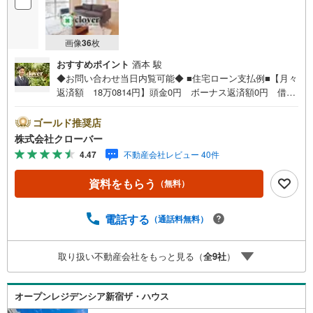
画像
36
枚
おすすめポイント
酒本 駿
◆お問い合わせ当日内覧可能◆ ■住宅ローン支払例■【月々
返済額 18万0814円】頭金0円 ボーナス返済額0円 借入
額6480万円 金利0.93％（変動金利） 35年返済の場合
●住宅ローン、諸費用ローンお気軽にご相談下さい！渋谷区
ゴールド推奨店
代々木に佇むメゾン代々木。ペット飼育2匹まで可能。小田
株式会社クローバー
急線「南新宿」駅徒歩5分、山手線・中央総武線「代々木」
4.47
不動産会社レビュー 40件
駅徒歩9分、ビッグターミナル駅「新宿」駅10分。周辺には
買い物施設や飲食店が多くあり、賑わいのある街です。197
資料をもらう
（無料）
0年築、8階建てのSRC造、総戸数30戸のオートロックと宅
配ボックス設置済みマンション。2021年に大規模修繕工事
実施済み。お部屋は最上階。新規リノベーション実施で設
電話する
（通話料無料）
備充実。■今すぐ見たい！■ローンが心配■買う方が得な
の？■分からない事、何でもご相談下さい。■随時！内覧可
取り扱い不動産会社をもっと見る（
全
9
社
）
能です！■平日・土日・祝祭日…日程・時間はいつでも調整
可能。ご指定の場所にお車でお迎えに上がります。■不動産
購入のご相談も随時開催中！■ ○住宅ローンのご相談 ○
オープンレジデンシア新宿ザ・ハウス
買換えのご相談 ○ご自宅査定のご相談 ○弊社買取も行っ