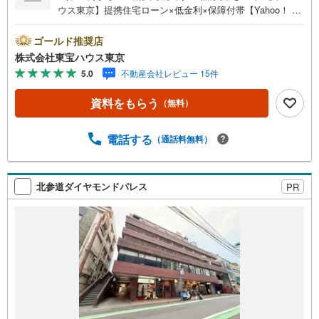
ウス東京】提携住宅ローン×低金利×保障付帯【Yahoo！ 不
動産キャンペーン対象店舗】当店で物件を成約するとPayP
ayボーナスライトがもらえる「Yahoo！ 不動産 物件ご成約
ゴールド推奨店
キャンペーン」の対象になります。「資料をもらう」「見
株式会社東宝ハウス東京
学予約をする」ボタンからお問い合わせください。※必ずY
5.0
不動産会社レビュー 15件
ahoo！ JAPAN IDでログインしてください。※PayPayボー
ナスライトは出金と譲渡はできません。ご案内・詳細な資
資料をもらう
（無料）
料のご請求はお気軽にどうぞ♪お電話でのお問い合わせも
常時受け付けております！お気軽にお問い合わせくださ
い。
電話する
（通話料無料）
北参道ダイヤモンドパレス
PR