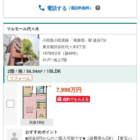
ちろん当日でも対応可能です）事前に鍵等の手配や内覧
（居住中物件）の手配が必要な場合がございますのでご容
電話する
（通話料無料）
赦ください。事前にご連絡をいただけると、スムーズなご
案内が可能となりますのでお手数ですがご一報ください。
◆物件のご案内は◆弊社へのご来社、お客様宅へのお迎
マルモール代々木
え・最寄駅での待ち合わせ、物件周辺のコンビニ等でお待
ち合わせなど、ご希望をお伝えください。ご希望条件をお
小田急小田原線 「南新宿」駅 徒歩7分
伝え頂けましたら、ご見学希望物件以外の資料も用意して
東京都渋谷区代々木3丁目
参ります。もちろん他の物件も併せてご案内させていただ
1978年2月（築49年）
きます。
31戸 / 地上7階
2階 / 南 / 56.54m
/ 1SLDK
2
リフォーム
7,998万円
成約でもらえる
画像
19
枚
おすすめポイント
■頭金0円からのご購入可能です■（諸費用もOK）【東宝ハ