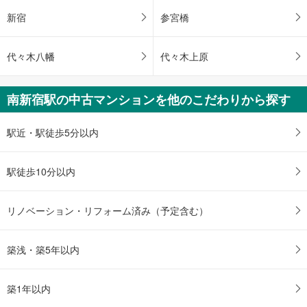
ペ
新宿
参宮橋
ー
ジ
に
代々木八幡
代々木上原
保
存
南新宿駅の中古マンションを他のこだわりから探す
す
る
駅近・駅徒歩5分以内
駅徒歩10分以内
リノベーション・リフォーム済み（予定含む）
築浅・築5年以内
築1年以内