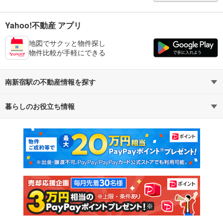
Yahoo!不動産 アプリ
地図でサクッと物件探し
物件比較が手軽にできる
南新宿駅の不動産情報を探す
暮らしのお役立ち情報
不動産・住宅
賃貸住宅
マンションカタログ
教えて！住まいの先生
新築マンション
中古マンション
新築一戸建て
中古一戸建て
注文住宅
土地
売却査定