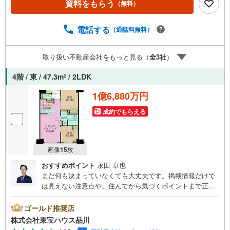
資料をもらう
（無料）
ボーナスライトがもらえる「Yahoo！ 不動産 物件ご成約キ
ャンペーン」の対象になります。「資料をもらう」「見学
予約をする」ボタンからお問い合わせください。※必ずYah
電話する
（通話料無料）
oo！ JAPAN IDでログインしてください。※PayPayボーナ
スライトは出金と譲渡はできません。ご案内・詳細な資料
取り扱い不動産会社をもっと見る（
全
3
社
）
のご請求はお気軽にどうぞ♪お電話でのお問い合わせも常
時受け付けております！お気軽にお問い合わせください。
4階 / 東 / 47.3m
/ 2LDK
2
1億6,880万円
成約でもらえる
画像
15
枚
おすすめポイント
永田 卓也
まだ何も決まっていなくても大丈夫です。掲載情報だけで
は見えない注意点や、住んでから気づくポイントまで正直
にお伝えします。東宝ハウス品川では、良いことも悪いこ
とも包み隠さずお伝えし、「納得して選ぶ」ためのサポー
ゴールド推奨店
トを大切にしています。現地でしか分からないリアルな情
株式会社東宝ハウス品川
報も含めて、一緒に後悔しない住まい探しを進めていきま