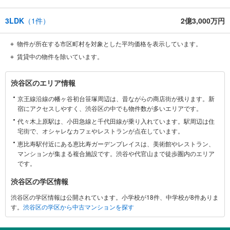
3LDK
（
1
件）
2億3,000万円
物件が所在する市区町村を対象とした平均価格を表示しています。
賃貸中の物件を除いています。
渋
渋谷区のエリア情報
谷
京王線沿線の幡ヶ谷初台笹塚周辺は、昔ながらの商店街が残ります。新
区
宿にアクセスしやすく、渋谷区の中でも物件数が多いエリアです。
に
代々木上原駅は、小田急線と千代田線が乗り入れています。駅周辺は住
関
宅街で、オシャレなカフェやレストランが点在しています。
す
恵比寿駅付近にある恵比寿ガーデンプレイスは、美術館やレストラン、
る
マンションが集まる複合施設です。渋谷や代官山まで徒歩圏内のエリア
情
です。
報
渋谷区の学区情報
渋谷区の学区情報は公開されています。小学校が18件、中学校が8件ありま
す。
渋谷区の学区から中古マンションを探す