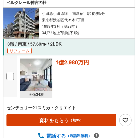
ベルクレール神宮の杜
ます。お早めにお問い合わせください。
■ネット非公開情報もご紹介事前にご希望の「広さ・価格・エリア」や住み
小田急小田原線 「南新宿」駅 徒歩5分
替えのきっかけをお聞かせいただければ、ネット掲載不可の限定情報や、
東京都渋谷区代々木1丁目
新規公開予定の物件資料も併せてご用意いたします。
1999年3月（築28年）
■安心の資金計画・売却サポート将来の金銭的な不安には、提携ファイナン
34戸 / 地上7階地下1階
シャルプランナー（FP）がライフプランに合わせた資金計画をお答えしま
す。また、購入だけでなく、将来の住み替えやご売却の相談まで長期的に
3階 / 南東 / 57.69m
/ 2LDK
2
サポートいたします。
リフォーム
営業時間（9:00～18:00）はお電話が繋がりやすくなっております。人気物
1億2,980万円
件は早期終了の可能性があるため、お早めにお問い合わせください！
画像
34
枚
センチュリー21スミカ・クリエイト
資料をもらう
（無料）
電話する
（通話料無料）