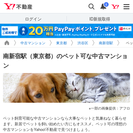
Yahoo!不動産
検索
通知
i
ログイン
ID新規取得
中古マンション
東京都
渋谷区
南新宿駅
ペッ
南新宿駅（東京都）のペット可な中古マンショ
ン
一部の画像提供：アフロ
ペット飼育可能な中古マンションなら大事なペットと気兼ねなく暮らせ
ます。新居でペットを飼い始めたい方にもオススメ。ペット可の理想の
中古マンションをYahoo!不動産で見つけましょう。