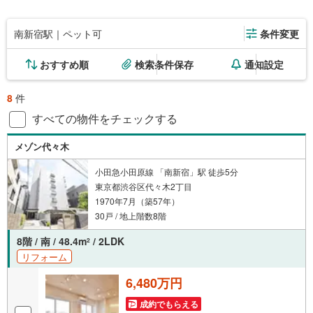
南新宿駅｜ペット可
条件変更
おすすめ順
検索条件保存
通知設定
8
件
すべての物件をチェックする
メゾン代々木
小田急小田原線 「南新宿」駅 徒歩5分
東京都渋谷区代々木2丁目
1970年7月（築57年）
30戸 / 地上階数8階
8階 / 南 / 48.4m
/ 2LDK
2
リフォーム
6,480万円
成約でもらえる