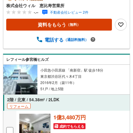
シューズインクローゼット付きでたくさんの靴やゴルフバ
株式会社ウィル 恵比寿営業所
ック等も収納可能◆洗面所に、タオルをまとめて収納でき
-.--
不動産会社レビュー 2件
るリネン庫を設置◆お洋服選びが楽しくなるWIC付き◆各
部屋に収納スペースがあり、無駄なく使える間取◆バルコ
資料をもらう
（無料）
ニーは爽やかな朝日が差し込む南東向き◆ご家族の一員、
ペットとの新生活が可能【営業時間 10:00～19:00】上記時
間はお電話が繋がりやすくなっております。お気軽にご連
電話する
（通話料無料）
絡下さい！現地を見学される場合はご見学予約ボタンより
ご希望の日時をご記入いただけますとスムーズにご案内が
可能です。**住宅ローン**諸費用込融資や築年数の古い物件
レフィール参宮橋ヒルズ
のローンも得意としており、最適な銀行をご提案します。*
*リフォーム**理想の間取り、テイストを作り上げられま
小田急小田原線 「南新宿」駅 徒歩18分
す！リフォームプランナーの同行も可能です。
東京都渋谷区代々木4丁目
2016年2月（築11年）
51戸 / 地上5階
2階 / 北東 / 54.38m
/ 2LDK
2
リフォーム
1億3,480万円
成約でもらえる