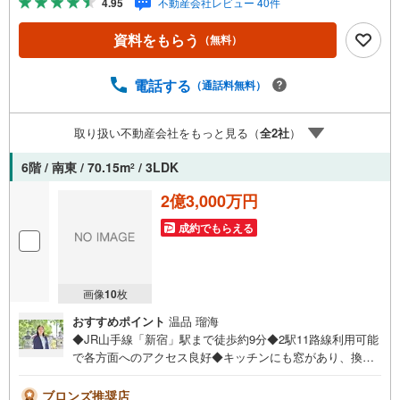
4.95
不動産会社レビュー 40件
しょう。まずはお気軽にご相談ください。【Yahoo！ 不動
産キャンペーン対象店舗】当店で物件を成約するとPayPay
資料をもらう
（無料）
ボーナスライトがもらえる「Yahoo！ 不動産 物件ご成約キ
ャンペーン」の対象になります。「資料をもらう」「見学
予約をする」ボタンからお問い合わせください。※必ずYah
電話する
（通話料無料）
oo！ JAPAN IDでログインしてください。※PayPayボーナ
スライトは出金と譲渡はできません。ご案内・詳細な資料
取り扱い不動産会社をもっと見る（
全
2
社
）
のご請求はお気軽にどうぞ♪お電話でのお問い合わせも常
時受け付けております！お気軽にお問い合わせください。
6階 / 南東 / 70.15m
/ 3LDK
2
2億3,000万円
成約でもらえる
画像
10
枚
おすすめポイント
温品 瑠海
◆JR山手線「新宿」駅まで徒歩約9分◆2駅11路線利用可能
で各方面へのアクセス良好◆キッチンにも窓があり、換気
良好◆多彩な料理に対応する多機能グリル◆サービスルー
ム1室付き。収納・書斎・趣味空間など使い方は自由自在◆
ブロンズ推奨店