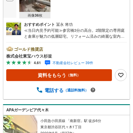
画像
36
枚
おすすめポイント
冨永 将功
≪当日内見予約可能≫参宮橋3分の高台。2階限定の専用庭
と倉庫が魅力の低層邸宅。リフォーム済みの綺麗な室内を
ぜひご覧ください。・ 未来を予測し人生設計から始まる
「未来カレンダー」のご提案。・ 未来に起こるであろうご
ゴールド推奨店
自宅リフォームをオンライン上でご提案「ミラカレクラ
株式会社東宝ハウス杉並
ブ」。・ 不動産売却時、ご自宅を綺麗にかつ瀟洒にさせる
4.61
不動産会社レビュー 39件
CG加工ホームステイジングサービス。・ 購入者様へ、税
理士による確定申告の無料セミナーをご招待いたします。
資料をもらう
（無料）
◆ご予約に際して◆日時のご希望をお伝えください。（も
ちろん当日でも対応可能です）事前に鍵等の手配や内覧
（居住中物件）の手配が必要な場合がございますのでご容
電話する
（通話料無料）
赦ください。事前にご連絡をいただけると、スムーズなご
案内が可能となりますのでお手数ですがご一報ください。
◆物件のご案内は◆弊社へのご来社、お客様宅へのお迎
APAガーデンピア代々木
え・最寄駅での待ち合わせ、物件周辺のコンビニ等でお待
ち合わせなど、ご希望をお伝えください。ご希望条件をお
小田急小田原線 「南新宿」駅 徒歩6分
伝え頂けましたら、ご見学希望物件以外の資料も用意して
東京都渋谷区代々木1丁目
参ります。もちろん他の物件も併せてご案内させていただ
2000年8月（築27年）