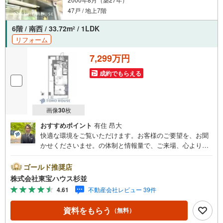
きます
47戸 / 地上7階
6階 / 南西 / 33.72m
/ 1LDK
2
リフォーム
7,299万円
成約でもらえる
画像
30
枚
おすすめポイント
有住 昂大
快適な環境をご覧いただけます。お客様のご要望を、お聞
かせくださいませ。の体制と情報量で、ご来場、心よりお
待ちしております。・ 未来を予測し人生設計から始まる
「未来カレンダー」のご提案。・ 未来に起こるであろうご
ゴールド推奨店
自宅リフォームをオンライン上でご提案「ミラカレクラ
株式会社東宝ハウス杉並
ブ」。・ 不動産売却時、ご自宅を綺麗にかつ瀟洒にさせる
4.61
不動産会社レビュー 39件
CG加工ホームステイジングサービス。・ 購入者様へ、税
理士による確定申告の無料セミナーをご招待いたします。
資料をもらう
（無料）
◆ご予約に際して◆日時のご希望をお伝えください。（も