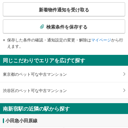
《多機能トイレ》
こ
・１番線ホーム上
新着物件通知を受け取る
スロープ
の
検
・改札⇔地上
索
検索条件を保存する
条
件
保存した条件の確認・通知設定の変更・解除は
マイページ
から行
で
えます。
通
知
同じこだわりでエリアを広げて探す
を
受
東京都のペット可な中古マンション
け
取
る
渋谷区のペット可な中古マンション
・
条
件
南新宿駅の近隣の駅から探す
を
マ
小田急小田原線
イ