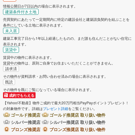
情報公開日が7日以内の場合に表示されます。
建築条件付き土地
売買契約にあたって一定期間内に特定の建設会社と建築請負契約を結ぶことを
条件にしている土地に表示されます。
未入居
建築工事完了日から1年以上経過したものの、まだ誰も住んだことがない住宅に
表示されます。
賃貸中
賃貸中の物件に表示されます。
賃貸中の物件は、原則ご自身でお住まいいただくことができません。
請求済
その物件が資料請求・お問い合わせ済みの場合に表示されます。
既読
その物件を既にご覧になっている場合に表示されます。
成約でもらえる
【Yahoo!不動産】物件ご成約で最大20万円相当PayPayポイントプレゼント！
の対象物件です。詳細は
プレゼント詳細
をご覧ください。
ゴールド推奨店
ゴールド推奨店 取り扱い物件
シルバー推奨店
シルバー推奨店 取り扱い物件
ブロンズ推奨店
ブロンズ推奨店 取り扱い物件