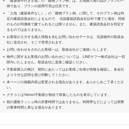
「建築条件付き土地」の「建物プラン例」は、土地購入者の設計プランの一
例であり、プランの採用可否は任意です。
「土地（建築条件なし）」の「建物プラン例」に関して、そのプラン例は特
定の建築請負会社によるもので、 当該建築請負会社以外で建てた場合、同様
のものが同価格で建てられるとは限りません。また、建築請負会社を特定す
るものではありません。
お客様が入力する個人情報を含むお問い合わせデータは、当該物件の取扱会
社に送信され、そこで管理されます。
お問い合わせをされたお客様へは、取扱会社がご連絡いたします。
物件に関するお客様のお問い合わせについては、LINEヤフー株式会社は一切
関与いたしません。取扱会社に直接ご確認ください。
不動産購入の検討、契約にあたってはお客様ご自身が情報を確認し、各会社
より十分な説明を受け判断してください。
本ページの掲載内容は変更される場合があります。あらかじめご了承くださ
い。
クチコミはYahoo!不動産が独自で収集したものを表示しています。
朝の通勤ラッシュ時の所要時間ではありません。時間帯などによっては実際
の乗車時間と異なる場合があります。