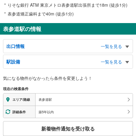
りそな銀行 ATM 東京メトロ表参道駅出張所まで18m (徒歩1分)
表参道矯正歯科まで40m (徒歩1分)
表参道駅の情報
出口情報
一覧を見る
Ａ１出口
駅設備
一覧を見る
オーク表参道、バスのりば、日本看護協会、三菱ＵＦＪ銀行、表参道、神宮前
５・６丁目
バリアフリー状況
Ａ２出口
気になる物件がなかったら
条件を変更しよう！
※段差なしでの移動経路
アニヴェルセル表参道、伊藤病院、表参道ヒルズ、表参道・新潟館ネスパス、
（○：有り △：要駅員設備 ×：無し）
現在の検索条件
神宮前小学校、表参道、神宮前４丁目
地上⇔改札⇔ホーム：○
Ａ３出口
エレベータ
表参道駅
エリア/路線
表参道交差点、表参道交番、バスのりば、青山児童館、表参道、青山通り、北
［銀座線］［半蔵門線］
青山３丁目（外苑側）、神宮前３・４丁目
・各ホーム⇔改札
築5年以内
詳細条件
Ａ４出口
・青山学院方面改札・青山通り方面改札⇔Ｂ３出口
［千代田線］
バスのりば、青南小学校、青山生涯学習館、南青山３・４丁目
こ
新着物件通知を受け取る
・ホーム⇔表参道交差点改札（Ｂ２Ｆ）⇔北青山方面改札（Ｂ１Ｆ）
Ａ５出口
の
・北青山方面改札⇔Ａ１出口