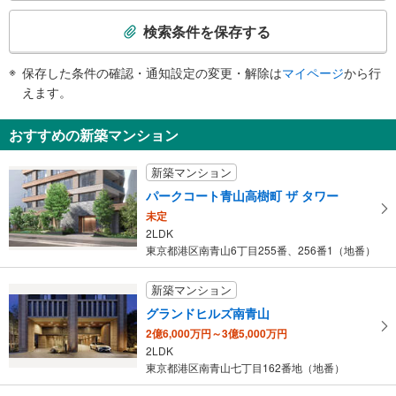
南青山第一マンションズ、フロムファーストビル、根津美術館、岡本太郎記念
検
エスカレータ
館、南青山５・６丁目
索
検索条件を保存する
［銀座線］［半蔵門線］
Ｂ１出口
条
・各ホーム⇔改札
（利用時間 ６：００～２２：００）、スパイラルビル、三井住友銀行、青山
件
・青山学院方面改札・青山通り方面改札⇔Ｂ３出口
保存した条件の確認・通知設定の変更・解除は
マイページ
から行
学院大学、 アイビーホール（青学会館）、住友南青山ビル、小原流会館、ニ
で
・青山学院方面改札⇔Ｂ４出口
えます。
ッカウヰスキー本社ビル、青山通り、骨董通り、南青山５丁目
通
・表参道交差点改札⇔Ａ３出口手前（Ｂ１Ｆ）
Ｂ２出口
・青山通り方面改札⇔Ａ４・Ａ５出口手前（Ｂ１Ｆ）
知
おすすめの新築マンション
（利用時間 ６：００～２２：００）、Ａｏ（アオ）ビル、 紀ノ国屋インタ
［千代田線］
を
ーナショナル、国際連合大学本部、バスのりば１番、コスモス青山、 東京ウ
・ホーム⇔各改札
受
ィメンズプラザ、 東京都住宅供給公社（ＪＫＫ東京）、青山通り、北青山３
・神宮前・原宿方面改札⇔Ｂ５出口
新築マンション
け
丁目（渋谷側）、神宮前５丁目
トイレ
パークコート青山高樹町 ザ タワー
取
Ｂ３出口
《多機能トイレ》
未定
る
青山ライズスクエア、 ＪＣＢ本社、ふくい南青山２９１、南青山５丁目
・青山学院方面改札外（Ｂ２Ｆ）
2LDK
・
Ｂ４出口
・Ｂ４出口付近（Ｂ１Ｆ）
東京都港区南青山6丁目255番、256番1（地番）
条
《乳幼児用設備》
表参道交差点、みずほ銀行、明治安田生命青山パラシオ、表参道、青山通り、
件
・神宮前・原宿方面改札内
北青山３丁目（渋谷側）、神宮前５・６丁目
新築マンション
その他
を
Ｂ５出口
グランドヒルズ南青山
マ
・ＡＥＤ
（利用時間 ６：００～２２：３０）、明治安田生命青山パラシオ
2億6,000万円～3億5,000万円
イ
2LDK
ペ
東京都港区南青山七丁目162番地（地番）
ー
ジ