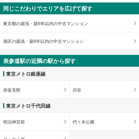
に
同じこだわりでエリアを広げて探す
保
存
東京都の築浅・築5年以内の中古マンション
す
る
港区の築浅・築5年以内の中古マンション
表参道駅の近隣の駅から探す
東京メトロ銀座線
赤坂見附
渋谷
東京メトロ千代田線
明治神宮前
代々木公園