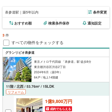
表参道駅｜築5年以内
条件変更
おすすめ順
検索条件保存
通知設定
3
件
すべての物件をチェックする
グランリビオ表参道
東京メトロ千代田線 「表参道」駅 徒歩8分
東京都渋谷区渋谷2丁目
2024年6月（築3年）
64戸 / 地上14階建
11階 / 北西 / 53.76m
/ 1SLDK
2
リフォーム
1億9,800万円
成約でもらえる