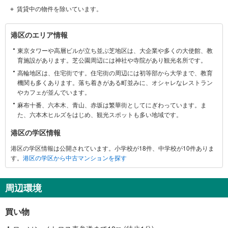
賃貸中の物件を除いています。
港
港区のエリア情報
区
東京タワーや高層ビルが立ち並ぶ芝地区は、大企業や多くの大使館、教
に
育施設があります。芝公園周辺には神社や寺院があり観光名所です。
関
高輪地区は、住宅街です。住宅街の周辺には初等部から大学まで、教育
す
機関も多くあります。落ち着きがある町並みに、オシャレなレストラン
る
やカフェが並んでいます。
情
麻布十番、六本木、青山、赤坂は繁華街としてにぎわっています。ま
報
た、六本木ヒルズをはじめ、観光スポットも多い地域です。
港区の学区情報
港区の学区情報は公開されています。小学校が18件、中学校が10件ありま
す。
港区の学区から中古マンションを探す
周辺環境
買い物