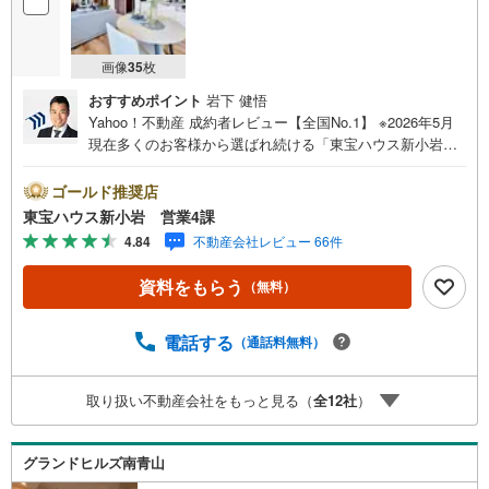
画像
35
枚
おすすめポイント
岩下 健悟
Yahoo！不動産 成約者レビュー【全国No.1】 ※2026年5月
現在多くのお客様から選ばれ続ける「東宝ハウス新小岩」
が、圧倒的な実力でお住まい探しをサポートします！■本日
見学OK■営業時間内（9:00～20:00）はお電話でのご連絡が
ゴールド推奨店
スムーズです。ご自宅への送迎・最寄駅でのお待ち合わせ
東宝ハウス新小岩 営業4課
等、お気軽にご相談ください。 選ばれる3つの「圧倒的メ
4.84
不動産会社レビュー 66件
リット」 （1）【業界最低水準の提携住宅ローン】「他社
で断られた」「借入がある」方も独自審査で多数承認！優
資料をもらう
（無料）
遇金利と各種手数料0円でお得に。（2）【未来カレンダー
で資金の不安ゼロへ】専用ソフトで将来の家計を無料シミ
ュレーション。「月々いくらなら安心か」をプロが明確に
電話する
（通話料無料）
します。（3）【ご購入後の生涯サポート】売って終わりで
はありません。専属FPがお引渡し後も一生涯お守りしま
取り扱い不動産会社をもっと見る（
全
12
社
）
す。 Yahoo！不動産キャンペーン対象店舗 当店でのご成約
でPayPayボーナスがもらえるキャンペーン対象です！※必
ずYahoo！ JAPAN IDでログインの上お問い合わせくださ
グランドヒルズ南青山
い。