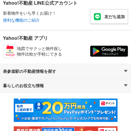
Yahoo!不動産 LINE公式アカウント
新着物件をいち早くお届け！
友だち追加
便利な機能のご紹介
Yahoo!不動産 アプリ
地図でサクッと物件探し
物件比較が手軽にできる
表参道駅の不動産情報を探す
暮らしのお役立ち情報
不動産・住宅
賃貸住宅
マンションカタログ
教えて！住まいの先生
新築マンション
中古マンション
新築一戸建て
中古一戸建て