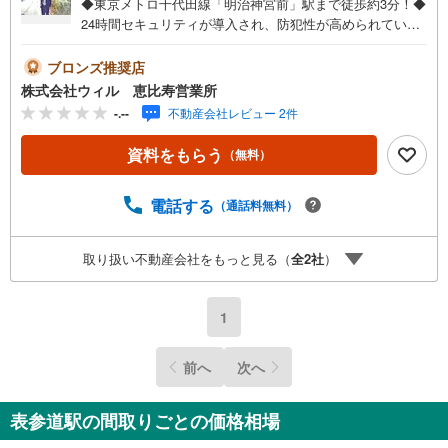
◆東京メトロ千代田線「明治神宮前」駅まで徒歩約3分！◆
24時間セキュリティが導入され、防犯性が高められていま
す！◆コンシェルジュ・フィットネス等、共有施設充実！
◆住戸直通のプライベートエレベーター利用可能！◆大切
ブロンズ推奨店
な家族の一員、ペットと暮らせるマンション（細則有）◆
株式会社ウィル 恵比寿営業所
バルコニーからは明治神宮の豊かな緑が望めます！◆広々
-.--
不動産会社レビュー 2件
とした約16帖のLDKが魅力のお住まい！◆主寝室はゆった
り約9帖ございます！◆新マンションエアロテック空調シス
資料をもらう
（無料）
テム「床置型エアコン」導入！◆プライベートロッカー付
き（ゴミ捨て・宅配等）！【営業時間 10:00～19:00】上記
時間はお電話が繋がりやすくなっております。お気軽にご
電話する
（通話料無料）
連絡下さい！現地を見学される場合はご見学予約ボタンよ
りご希望の日時をご記入いただけますとスムーズにご案内
取り扱い不動産会社をもっと見る（
全
2
社
）
が可能です。**住宅ローン**諸費用込融資や築年数の古い物
件のローンも得意としており、最適な銀行をご提案しま
す。**リフォーム**理想の間取り、テイストを作り上げられ
1
ます！リフォームプランナーの同行も可能です。
前へ
次へ
表参道駅の間取りごとの価格相場