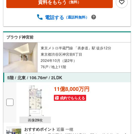
資料をもらう
（無料）
理の良好な体制が整う全105戸のコミュニティで、ペットと
の暮らしも楽しめる住空間です。
電話する
（通話料無料）
プラウド神宮前
東京メトロ半蔵門線 「表参道」駅 徒歩12分
東京都渋谷区神宮前6丁目
2024年10月（築2年）
76戸 / 地上11階
5階 / 北東 / 106.76m
/ 2LDK
2
11億8,000万円
成約でもらえる
画像
29
枚
おすすめポイント
近藤 一穂