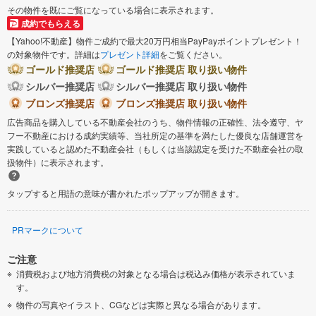
その物件を既にご覧になっている場合に表示されます。
成約でもらえる
【Yahoo!不動産】物件ご成約で最大20万円相当PayPayポイントプレゼント！
の対象物件です。詳細は
プレゼント詳細
をご覧ください。
ゴールド推奨店
ゴールド推奨店 取り扱い物件
シルバー推奨店
シルバー推奨店 取り扱い物件
ブロンズ推奨店
ブロンズ推奨店 取り扱い物件
広告商品を購入している不動産会社のうち、物件情報の正確性、法令遵守、ヤ
フー不動産における成約実績等、当社所定の基準を満たした優良な店舗運営を
実践していると認めた不動産会社（もしくは当該認定を受けた不動産会社の取
扱物件）に表示されます。
タップすると用語の意味が書かれたポップアップが開きます。
PRマークについて
ご注意
消費税および地方消費税の対象となる場合は税込み価格が表示されていま
す。
物件の写真やイラスト、CGなどは実際と異なる場合があります。