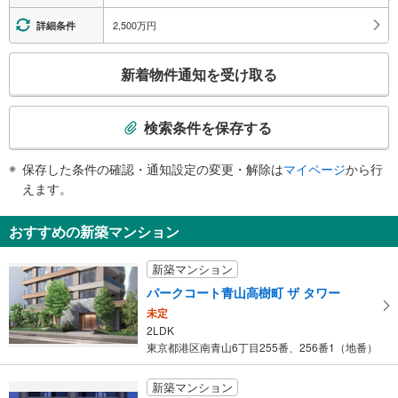
表参道交差点、表参道交番、バスのりば、青山児童館、表参道、青山通り、北
［銀座線］［半蔵門線］
青山３丁目（外苑側）、神宮前３・４丁目
・各ホーム⇔改札
2,500万円
詳細条件
Ａ４出口
・青山学院方面改札・青山通り方面改札⇔Ｂ３出口
［千代田線］
バスのりば、青南小学校、青山生涯学習館、南青山３・４丁目
こ
新着物件通知を受け取る
・ホーム⇔表参道交差点改札（Ｂ２Ｆ）⇔北青山方面改札（Ｂ１Ｆ）
Ａ５出口
の
・北青山方面改札⇔Ａ１出口
南青山第一マンションズ、フロムファーストビル、根津美術館、岡本太郎記念
検
エスカレータ
館、南青山５・６丁目
索
検索条件を保存する
［銀座線］［半蔵門線］
Ｂ１出口
条
・各ホーム⇔改札
（利用時間 ６：００～２２：００）、スパイラルビル、三井住友銀行、青山
件
・青山学院方面改札・青山通り方面改札⇔Ｂ３出口
保存した条件の確認・通知設定の変更・解除は
マイページ
から行
学院大学、 アイビーホール（青学会館）、住友南青山ビル、小原流会館、ニ
で
・青山学院方面改札⇔Ｂ４出口
えます。
ッカウヰスキー本社ビル、青山通り、骨董通り、南青山５丁目
通
・表参道交差点改札⇔Ａ３出口手前（Ｂ１Ｆ）
Ｂ２出口
・青山通り方面改札⇔Ａ４・Ａ５出口手前（Ｂ１Ｆ）
知
おすすめの新築マンション
（利用時間 ６：００～２２：００）、Ａｏ（アオ）ビル、 紀ノ国屋インタ
［千代田線］
を
ーナショナル、国際連合大学本部、バスのりば１番、コスモス青山、 東京ウ
・ホーム⇔各改札
受
ィメンズプラザ、 東京都住宅供給公社（ＪＫＫ東京）、青山通り、北青山３
・神宮前・原宿方面改札⇔Ｂ５出口
新築マンション
け
丁目（渋谷側）、神宮前５丁目
トイレ
パークコート青山高樹町 ザ タワー
取
Ｂ３出口
《多機能トイレ》
未定
る
青山ライズスクエア、 ＪＣＢ本社、ふくい南青山２９１、南青山５丁目
・青山学院方面改札外（Ｂ２Ｆ）
2LDK
・
Ｂ４出口
・Ｂ４出口付近（Ｂ１Ｆ）
東京都港区南青山6丁目255番、256番1（地番）
条
《乳幼児用設備》
表参道交差点、みずほ銀行、明治安田生命青山パラシオ、表参道、青山通り、
件
・神宮前・原宿方面改札内
北青山３丁目（渋谷側）、神宮前５・６丁目
新築マンション
その他
を