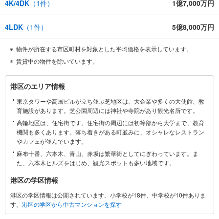
4K/4DK
（
1
件）
1億7,000万円
4LDK
（
1
件）
5億8,000万円
物件が所在する市区町村を対象とした平均価格を表示しています。
賃貸中の物件を除いています。
港
港区のエリア情報
区
東京タワーや高層ビルが立ち並ぶ芝地区は、大企業や多くの大使館、教
に
育施設があります。芝公園周辺には神社や寺院があり観光名所です。
関
高輪地区は、住宅街です。住宅街の周辺には初等部から大学まで、教育
す
機関も多くあります。落ち着きがある町並みに、オシャレなレストラン
る
やカフェが並んでいます。
情
麻布十番、六本木、青山、赤坂は繁華街としてにぎわっています。ま
報
た、六本木ヒルズをはじめ、観光スポットも多い地域です。
港区の学区情報
港区の学区情報は公開されています。小学校が18件、中学校が10件ありま
す。
港区の学区から中古マンションを探す