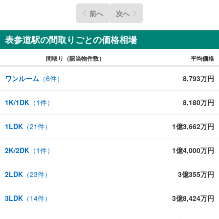
前へ
次へ
表参道駅の間取りごとの価格相場
間取り（該当物件数）
平均価格
ワンルーム
（
6
件）
8,793万円
1K/1DK
（
1
件）
8,180万円
1LDK
（
21
件）
1億3,662万円
2K/2DK
（
1
件）
1億4,000万円
2LDK
（
23
件）
3億355万円
3LDK
（
14
件）
3億8,424万円