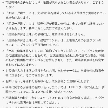
市区町村の合併などにより、地図が表示されない場合があります。ご了承く
ださい。
「新築一戸建て」には、完成後1年を経過している未入居物件が掲載されてい
る場合があります。
「新築一戸建て」には、販売住戸が複数の物件は、全ての住戸に該当しない
項目もあります。各問い合わせ先にご確認ください。
「建築条件付き土地」の価格には、建物価格は含まれません。
「建築条件付き土地」の「建物プラン例」は、土地購入者の設計プランの一
例であり、プランの採用可否は任意です。
「土地（建築条件なし）」の「建物プラン例」に関して、そのプラン例は特
定の建築請負会社によるもので、 当該建築請負会社以外で建てた場合、同様
のものが同価格で建てられるとは限りません。また、建築請負会社を特定す
るものではありません。
お客様が入力する個人情報を含むお問い合わせデータは、当該物件の取扱会
社に送信され、そこで管理されます。
お問い合わせをされたお客様へは、取扱会社がご連絡いたします。
物件に関するお客様のお問い合わせについては、LINEヤフー株式会社は一切
関与いたしません。取扱会社に直接ご確認ください。
不動産購入の検討、契約にあたってはお客様ご自身が情報を確認し、各会社
より十分な説明を受け判断してください。