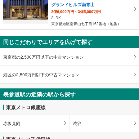
Ｂ５出口
グランドヒルズ南青山
マ
・ＡＥＤ
（利用時間 ６：００～２２：３０）、明治安田生命青山パラシオ
2億6,000万円～3億5,000万円
イ
2LDK
ペ
東京都港区南青山七丁目162番地（地番）
ー
ジ
に
同じこだわりでエリアを広げて探す
保
存
東京都の2,500万円以下の中古マンション
す
る
港区の2,500万円以下の中古マンション
表参道駅の近隣の駅から探す
東京メトロ銀座線
赤坂見附
渋谷