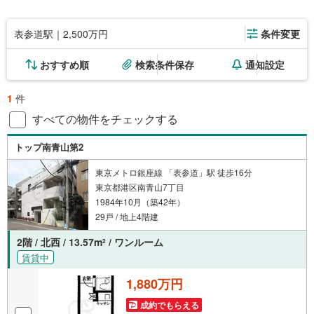
表参道駅｜2,500万円
条件変更
おすすめ順
検索条件保存
通知設定
1
件
すべての物件をチェックする
トップ南青山第2
東京メトロ銀座線 「表参道」駅 徒歩16分
東京都港区南青山7丁目
1984年10月（築42年）
29戸 / 地上4階建
2階 / 北西 / 13.57m
/ ワンルーム
2
賃貸中
1,880万円
成約でもらえる