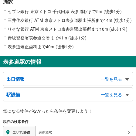
施設
セブン銀行 東京メトロ 千代田線 表参道駅まで5m (徒歩1分)
三井住友銀行 ATM 東京メトロ表参道駅出張所まで14m (徒歩1分)
りそな銀行 ATM 東京メトロ表参道駅出張所まで18m (徒歩1分)
赤坂警察署表参道交番まで41m (徒歩1分)
表参道矯正歯科まで40m (徒歩1分)
表参道駅の情報
出口情報
一覧を見る
Ａ１出口
駅設備
一覧を見る
オーク表参道、バスのりば、日本看護協会、三菱ＵＦＪ銀行、表参道、神宮前
５・６丁目
バリアフリー状況
Ａ２出口
気になる物件がなかったら
条件を変更しよう！
※段差なしでの移動経路
アニヴェルセル表参道、伊藤病院、表参道ヒルズ、表参道・新潟館ネスパス、
（○：有り △：要駅員設備 ×：無し）
現在の検索条件
神宮前小学校、表参道、神宮前４丁目
地上⇔改札⇔ホーム：○
Ａ３出口
エレベータ
表参道駅
エリア/路線