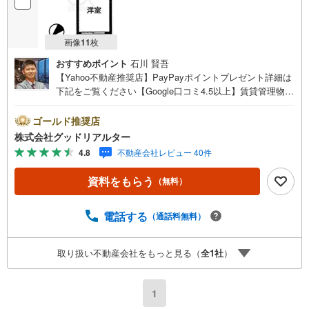
画像
11
枚
おすすめポイント
石川 賢吾
【Yahoo不動産推奨店】PayPayポイントプレゼント詳細は
下記をご覧ください【Google口コミ4.5以上】賃貸管理物件
の入居率99％※2026年6月末時点お薦めのマンションのご紹
介です。投資用マンションを購入する際、最大のリスクは
ゴールド推奨店
空室リスクです。利回りがいくら高かろうとも、空室が続
株式会社グッドリアルター
いてしまえば、絵に描いた餅になってしまいます。弊社で
4.8
不動産会社レビュー 40件
ご紹介するマンションは、人気エリアのお薦め物件はもち
ろんのこと、エリアのニーズに合った人気のお部屋等、賃
資料をもらう
（無料）
貸営業経験スタッフの培ってきた知識と経験を基に物件を
選定して、お部屋をご紹介している為、空室リスクに対し
ての対策はお任せください。掲載されている物件は、弊社
電話する
（通話料無料）
にてご紹介可能な物件のごく一部ですので、お気軽にお問
い合わせください。※記載賃料等の収入や利回りは、将来に
取り扱い不動産会社をもっと見る（
全
1
社
）
わたり、得られることを保証するものではありません。※賃
料等については、賃貸中のものについては現在の賃料等
で、空室または所有者居住中等のものについては、周辺の
1
賃料相場に基づき、満室時を想定して表示しています。