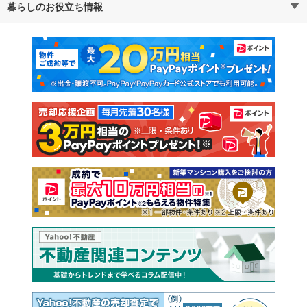
暮らしのお役立ち情報
不動産・住宅
賃貸住宅
マンションカタログ
教えて！住まいの先生
新築マンション
中古マンション
新築一戸建て
中古一戸建て
注文住宅
土地
売却査定