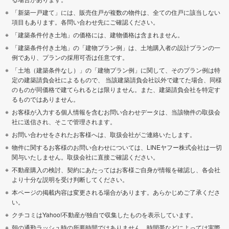
「新築一戸建て」には、販売住戸が複数の物件は、全ての住戸に該当しない
項目もあります。各問い合わせ先にご確認ください。
「建築条件付き土地」の価格には、建物価格は含まれません。
「建築条件付き土地」の「建物プラン例」は、土地購入者の設計プランの一
例であり、プランの採用可否は任意です。
「土地（建築条件なし）」の「建物プラン例」に関して、そのプラン例は特
定の建築請負会社によるもので、 当該建築請負会社以外で建てた場合、同様
のものが同価格で建てられるとは限りません。また、建築請負会社を特定す
るものではありません。
お客様が入力する個人情報を含むお問い合わせデータは、当該物件の取扱会
社に送信され、そこで管理されます。
お問い合わせをされたお客様へは、取扱会社がご連絡いたします。
物件に関するお客様のお問い合わせについては、LINEヤフー株式会社は一切
関与いたしません。取扱会社に直接ご確認ください。
不動産購入の検討、契約にあたってはお客様ご自身が情報を確認し、各会社
より十分な説明を受け判断してください。
本ページの掲載内容は変更される場合があります。あらかじめご了承くださ
い。
クチコミはYahoo!不動産が独自で収集したものを表示しています。
朝の通勤ラッシュ時の所要時間ではありません。時間帯などによっては実際