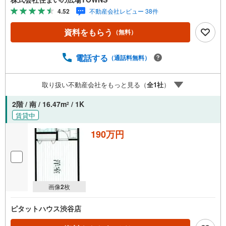
ります。○住宅ローンのご相談○ライフプランのシミュレー
4.52
不動産会社レビュー 38件
ション■住まいの広場TOWNSからお客様へ経験豊富なスタ
ッフが親身になってお客様に合った物件をご紹介させて頂
資料をもらう
（無料）
きます！ /他社様掲載物件も併せてご紹介可能ですのでお気
軽にお問い合わせ下さい♪駐車場もございますので、お車
でのお越しも大歓迎です！
電話する
（通話料無料）
取り扱い不動産会社をもっと見る（
全
1
社
）
2階 / 南 / 16.47m
/ 1K
2
賃貸中
190万円
画像
2
枚
ピタットハウス渋谷店