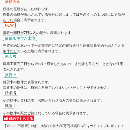
価格更新
価格の更新があった物件です。
複数の価格が表示されている物件に関しましてはそのうちの１つ以上に更新が
あった場合に表示されます。
NEW
情報公開日が7日以内の場合に表示されます。
建築条件付き土地
売買契約にあたって一定期間内に特定の建設会社と建築請負契約を結ぶことを
条件にしている土地に表示されます。
未入居
建築工事完了日から1年以上経過したものの、まだ誰も住んだことがない住宅に
表示されます。
賃貸中
賃貸中の物件に表示されます。
賃貸中の物件は、原則ご自身でお住まいいただくことができません。
請求済
その物件が資料請求・お問い合わせ済みの場合に表示されます。
既読
その物件を既にご覧になっている場合に表示されます。
成約でもらえる
【Yahoo!不動産】物件ご成約で最大20万円相当PayPayポイントプレゼント！