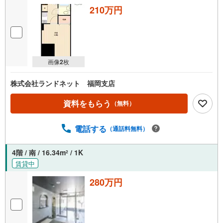
210万円
画像
2
枚
株式会社ランドネット 福岡支店
資料をもらう
（無料）
電話する
（通話料無料）
4階 / 南 / 16.34m
/ 1K
2
賃貸中
280万円