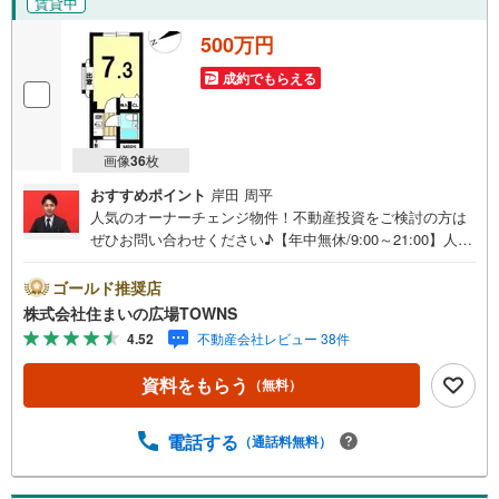
賃貸中
500万円
成約でもらえる
画像
36
枚
おすすめポイント
岸田 周平
人気のオーナーチェンジ物件！不動産投資をご検討の方は
ぜひお問い合わせください♪【年中無休/9:00～21:00】人気
物件は特にお問い合わせが集中するため、お早めにお電話
下さい。「室内・現地を見学する」ボタンよりご予約頂く
ゴールド推奨店
とご見学がスムーズです。■その他、各種ご相談も承ってお
株式会社住まいの広場TOWNS
ります。○住宅ローンのご相談○ライフプランのシミュレー
4.52
不動産会社レビュー 38件
ション■住まいの広場TOWNSからお客様へ経験豊富なスタ
ッフが親身になってお客様に合った物件をご紹介させて頂
資料をもらう
（無料）
きます！ /他社様掲載物件も併せてご紹介可能ですのでお気
軽にお問い合わせ下さい♪駐車場もございますので、お車
でのお越しも大歓迎です！
電話する
（通話料無料）