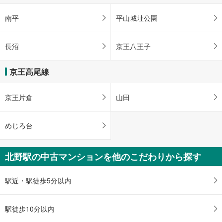
ペ
南平
平山城址公園
ー
ジ
に
長沼
京王八王子
保
存
京王高尾線
す
る
京王片倉
山田
めじろ台
北野駅の中古マンションを他のこだわりから探す
駅近・駅徒歩5分以内
駅徒歩10分以内