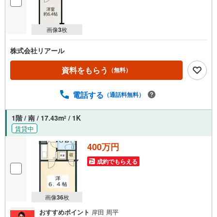
画像
3
枚
株式会社リアール
資料をもらう
（無料）
電話する
（通話料無料）
1階 / 南 / 17.43m
/ 1K
2
賃貸中
400万円
成約でもらえる
画像
36
枚
おすすめポイント
岸田 周平