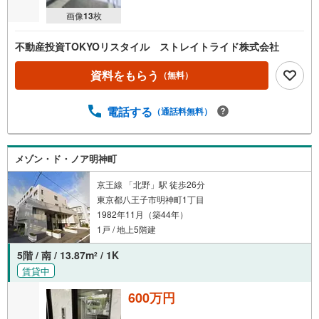
画像
13
枚
不動産投資TOKYOリスタイル ストレイトライド株式会社
資料をもらう
（無料）
電話する
（通話料無料）
メゾン・ド・ノア明神町
京王線 「北野」駅 徒歩26分
東京都八王子市明神町1丁目
1982年11月（築44年）
1戸 / 地上5階建
5階 / 南 / 13.87m
/ 1K
2
賃貸中
600万円