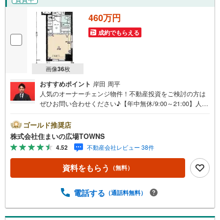
460万円
成約でもらえる
画像
36
枚
おすすめポイント
岸田 周平
人気のオーナーチェンジ物件！不動産投資をご検討の方は
ぜひお問い合わせください♪【年中無休/9:00～21:00】人気
物件は特にお問い合わせが集中するため、お早めにお電話
下さい。「室内・現地を見学する」ボタンよりご予約頂く
ゴールド推奨店
とご見学がスムーズです。■その他、各種ご相談も承ってお
株式会社住まいの広場TOWNS
ります。○住宅ローンのご相談○ライフプランのシミュレー
4.52
不動産会社レビュー 38件
ション■住まいの広場TOWNSからお客様へ経験豊富なスタ
ッフが親身になってお客様に合った物件をご紹介させて頂
資料をもらう
（無料）
きます！ /他社様掲載物件も併せてご紹介可能ですのでお気
軽にお問い合わせ下さい♪駐車場もございますので、お車
でのお越しも大歓迎です！
電話する
（通話料無料）