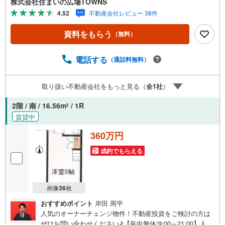
株式会社住まいの広場TOWNS
ります。○住宅ローンのご相談○ライフプランのシミュレー
4.52
不動産会社レビュー 38件
ション■住まいの広場TOWNSからお客様へ経験豊富なスタ
ッフが親身になってお客様に合った物件をご紹介させて頂
資料をもらう
（無料）
きます！ /他社様掲載物件も併せてご紹介可能ですのでお気
軽にお問い合わせ下さい♪駐車場もございますので、お車
でのお越しも大歓迎です！
電話する
（通話料無料）
取り扱い不動産会社をもっと見る（
全
1
社
）
2階 / 南 / 16.56m
/ 1R
2
賃貸中
360万円
成約でもらえる
画像
36
枚
おすすめポイント
岸田 周平
人気のオーナーチェンジ物件！不動産投資をご検討の方は
ぜひお問い合わせください♪【年中無休/9:00～21:00】人気