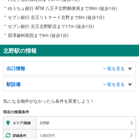
ゆうちょ銀行 ATM 八王子北野郵便局まで39m (徒歩1分)
セブン銀行 京王リトナード北野まで6m (徒歩1分)
セブン銀行 京王北野駅店まで17m (徒歩1分)
宿澤歯科医院まで6m (徒歩1分)
北野駅の情報
出口情報
一覧を見る
北口・中央南口
駅設備
一覧を見る
北野町 打越町 方面、絹ヶ丘１・２丁目 方面、八王子市北野事務所、タク
シーのりば、バスのりば
バリアフリー状況
南口
気になる物件がなかったら
条件を変更しよう！
※段差なしでの移動経路
打越町 絹ヶ丘１・２丁目 方面、バスのりば
（○：有り △：要駅員設備 ×：無し）
現在の検索条件
地上⇔改札⇔ホーム：○
エレベータ
北野駅
エリア/路線
・各ホーム⇔改札
・北口
1,000万円
詳細条件