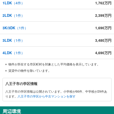
1LDK
（
4
件）
1,762万円
2LDK
（
1
件）
2,399万円
3K/3DK
（
1
件）
1,690万円
3LDK
（
1
件）
3,480万円
4LDK
（
1
件）
4,690万円
物件が所在する市区町村を対象とした平均価格を表示しています。
賃貸中の物件を除いています。
八
八王子市の学区情報
王
八王子市の学区情報は公開されています。小学校が66件、中学校が29件あ
子
ります。
八王子市の学区から中古マンションを探す
市
に
関
周辺環境