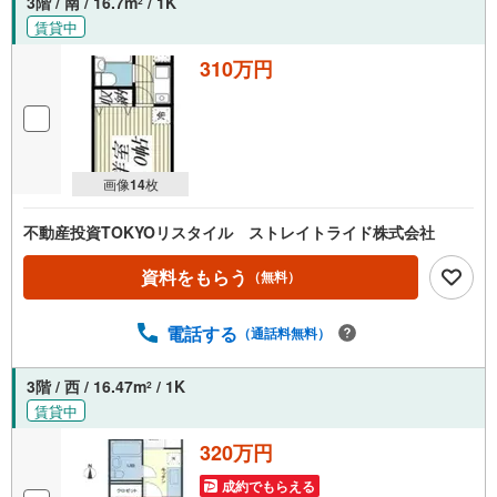
3階 / 南 / 16.7m
/ 1K
2
賃貸中
310万円
画像
14
枚
不動産投資TOKYOリスタイル ストレイトライド株式会社
資料をもらう
（無料）
電話する
（通話料無料）
3階 / 西 / 16.47m
/ 1K
2
賃貸中
320万円
成約でもらえる