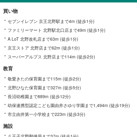
す
る
買い物
情
報
セブンイレブン 京王北野駅まで4m (徒歩1分)
ファミリーマート 北野駅北口店まで49m (徒歩1分)
A LoT 北野改札店まで63m (徒歩1分)
京王ストア 北野店まで62m (徒歩1分)
スーパーアルプス 北野店まで114m (徒歩2分)
教育
敬愛きたの保育園まで115m (徒歩2分)
北野ひなた保育園まで327m (徒歩5分)
長沼幼稚園まで889m (徒歩12分)
幼保連携型認定こども園由井さゆり学園まで1,494m (徒歩19分)
市立由井第一小学校まで223m (徒歩3分)
施設
八王子北野郵便局まで37m (徒歩1分)