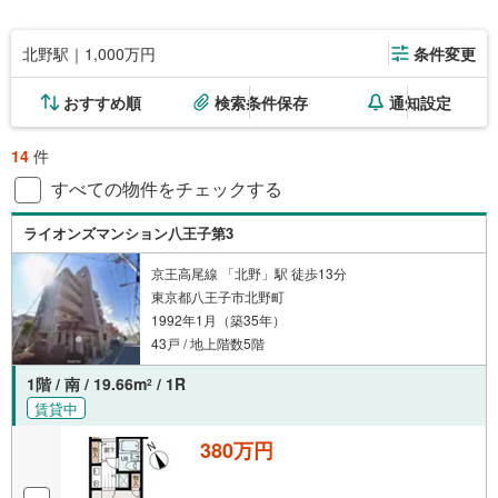
北野駅｜1,000万円
条件変更
おすすめ順
検索条件保存
通知設定
14
件
すべての物件をチェックする
ライオンズマンション八王子第3
京王高尾線 「北野」駅 徒歩13分
東京都八王子市北野町
1992年1月（築35年）
43戸 / 地上階数5階
1階 / 南 / 19.66m
/ 1R
2
賃貸中
380万円