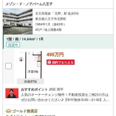
メゾン・ド・ノアバーム八王子
京王高尾線 「北野」駅 徒歩5分
東京都八王子市北野町
1984年1月（築43年）
45戸 / 地上階数4階
1階 / 南 / 14.64m
/ 1R
2
賃貸中
495万円
成約でもらえる
画像
27
枚
おすすめポイント
岸田 周平
人気のオーナーチェンジ物件！不動産投資をご検討の方は
ぜひお問い合わせください♪【年中無休/9:00～21:00】人気
物件は特にお問い合わせが集中するため、お早めにお電話
下さい。「室内・現地を見学する」ボタンよりご予約頂く
ゴールド推奨店
とご見学がスムーズです。■その他、各種ご相談も承ってお