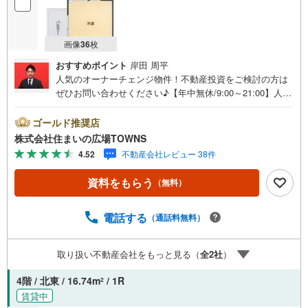
画像
36
枚
おすすめポイント
岸田 周平
人気のオーナーチェンジ物件！不動産投資をご検討の方は
ぜひお問い合わせください♪【年中無休/9:00～21:00】人気
物件は特にお問い合わせが集中するため、お早めにお電話
下さい。「室内・現地を見学する」ボタンよりご予約頂く
ゴールド推奨店
とご見学がスムーズです。■その他、各種ご相談も承ってお
株式会社住まいの広場TOWNS
ります。○住宅ローンのご相談○ライフプランのシミュレー
4.52
不動産会社レビュー 38件
ション■住まいの広場TOWNSからお客様へ経験豊富なスタ
ッフが親身になってお客様に合った物件をご紹介させて頂
資料をもらう
（無料）
きます！ /他社様掲載物件も併せてご紹介可能ですのでお気
軽にお問い合わせ下さい♪駐車場もございますので、お車
でのお越しも大歓迎です！
電話する
（通話料無料）
取り扱い不動産会社をもっと見る（
全
2
社
）
4階 / 北東 / 16.74m
/ 1R
2
賃貸中