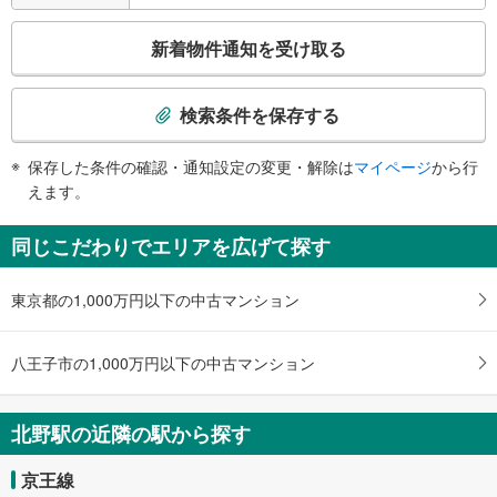
・改札外３Ｆ連絡通路⇔改札階（２Ｆ）⇔南口（１Ｆ）
エスカレータ
こ
新着物件通知を受け取る
・各ホーム⇔改札
の
・北口
検
トイレ
索
検索条件を保存する
《多機能トイレ》
条
・改札内
件
保存した条件の確認・通知設定の変更・解除は
マイページ
から行
・南口（２Ｆ・７時～２２時）
で
えます。
その他
通
・点字案内（券売機・運賃表・階段手すり）
知
同じこだわりでエリアを広げて探す
・ＡＥＤ
を
受
東京都の1,000万円以下の中古マンション
け
取
る
八王子市の1,000万円以下の中古マンション
・
条
件
北野駅の近隣の駅から探す
を
マ
京王線
イ