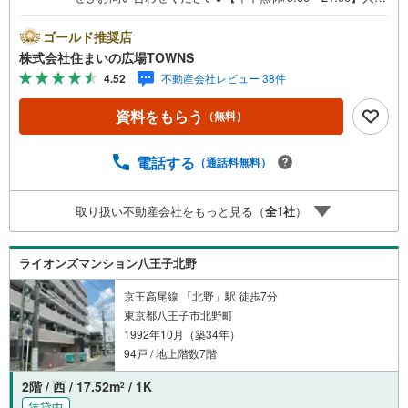
物件は特にお問い合わせが集中するため、お早めにお電話
下さい。「室内・現地を見学する」ボタンよりご予約頂く
ゴールド推奨店
とご見学がスムーズです。■その他、各種ご相談も承ってお
株式会社住まいの広場TOWNS
ります。○住宅ローンのご相談○ライフプランのシミュレー
4.52
不動産会社レビュー 38件
ション■住まいの広場TOWNSからお客様へ経験豊富なスタ
ッフが親身になってお客様に合った物件をご紹介させて頂
資料をもらう
（無料）
きます！ /他社様掲載物件も併せてご紹介可能ですのでお気
軽にお問い合わせ下さい♪駐車場もございますので、お車
でのお越しも大歓迎です！
電話する
（通話料無料）
取り扱い不動産会社をもっと見る（
全
1
社
）
ライオンズマンション八王子北野
京王高尾線 「北野」駅 徒歩7分
東京都八王子市北野町
1992年10月（築34年）
94戸 / 地上階数7階
2階 / 西 / 17.52m
/ 1K
2
賃貸中