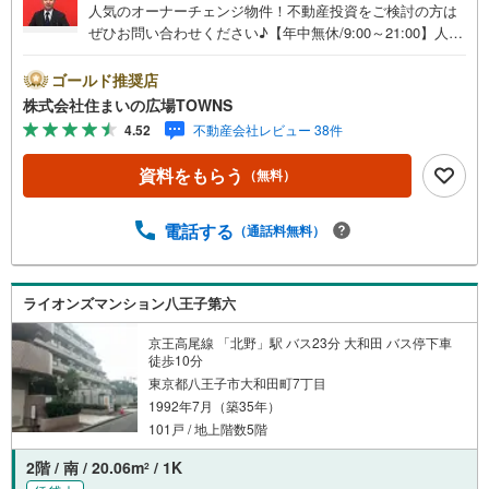
人気のオーナーチェンジ物件！不動産投資をご検討の方は
ぜひお問い合わせください♪【年中無休/9:00～21:00】人気
物件は特にお問い合わせが集中するため、お早めにお電話
下さい。「室内・現地を見学する」ボタンよりご予約頂く
ゴールド推奨店
とご見学がスムーズです。■その他、各種ご相談も承ってお
株式会社住まいの広場TOWNS
ります。○住宅ローンのご相談○ライフプランのシミュレー
4.52
不動産会社レビュー 38件
ション■住まいの広場TOWNSからお客様へ経験豊富なスタ
ッフが親身になってお客様に合った物件をご紹介させて頂
資料をもらう
（無料）
きます！ /他社様掲載物件も併せてご紹介可能ですのでお気
軽にお問い合わせ下さい♪駐車場もございますので、お車
でのお越しも大歓迎です！
電話する
（通話料無料）
ライオンズマンション八王子第六
京王高尾線 「北野」駅 バス23分 大和田 バス停下車
徒歩10分
東京都八王子市大和田町7丁目
1992年7月（築35年）
101戸 / 地上階数5階
2階 / 南 / 20.06m
/ 1K
2