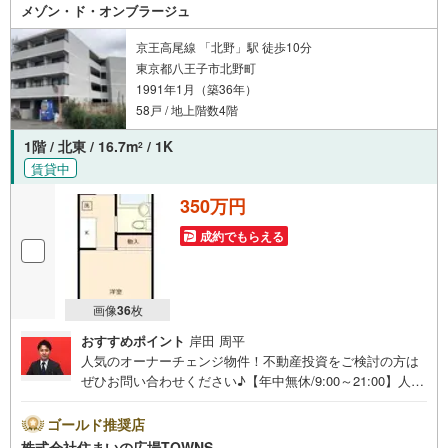
メゾン・ド・オンブラージュ
京王高尾線 「北野」駅 徒歩10分
東京都八王子市北野町
1991年1月（築36年）
58戸 / 地上階数4階
1階 / 北東 / 16.7m
/ 1K
2
賃貸中
350万円
成約でもらえる
画像
36
枚
おすすめポイント
岸田 周平
人気のオーナーチェンジ物件！不動産投資をご検討の方は
ぜひお問い合わせください♪【年中無休/9:00～21:00】人気
物件は特にお問い合わせが集中するため、お早めにお電話
下さい。「室内・現地を見学する」ボタンよりご予約頂く
ゴールド推奨店
とご見学がスムーズです。■その他、各種ご相談も承ってお
株式会社住まいの広場TOWNS