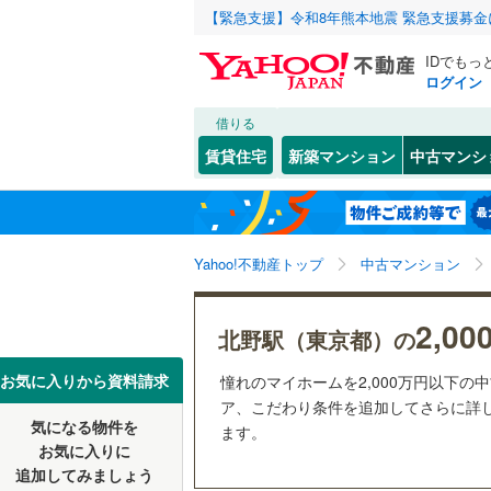
【緊急支援】令和8年熊本地震 緊急支援募
IDでもっ
ログイン
借りる
北海道
JR
北海道
函館本線
(
こだわり条件
リフォーム、
賃貸住宅
新築マンション
中古マンシ
石勝線
(
0
)
リノベー
東北
青森
（
5
）
根室本線
(
幡ケ
(
23
)
(
15
)
(
1
関東
東京
石北本線
(
Yahoo!不動産トップ
中古マンション
共用設備
常磐線
(
18
宅配ボッ
信越・北陸
新潟
2,0
北野駅（東京都）の
つつじケ丘
(
3
)
(
3
高崎線
(
23
トランク
東海
愛知
お気に入りから資料請求
憧れのマイホームを2,000万円以下の
両毛線
(
46
駐車場空
ア、こだわり条件を追加してさらに詳し
(
1
)
烏山線
(
18
気になる物件を
（
1
）
ます。
近畿
大阪
お気に入りに
石巻線
(
11
追加してみましょう
管理・管理規