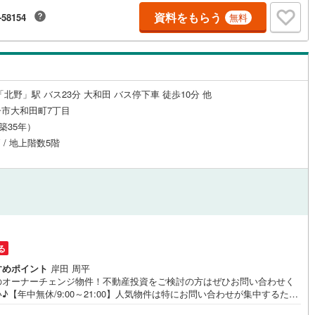
♪駐車場もございますので、お車でのお越しも大歓迎です！
応
資料をもらう
)
片町線
(
123
)
-58154
無料
ン内見(相談)可
（
15
）
IT重説可
（
16
）
7
)
関西空港線
(
1
)
東線
(
270
)
本四備讃線
(
0
)
ン対応とは？
北野」駅 バス23分 大和田 バス停下車 徒歩10分 他
予土線
(
0
)
市大和田町7丁目
徳島線
(
16
)
（築35年）
 / 地上階数5階
)
土讃線
(
18
)
線
(
247
)
香椎線
(
18
)
肥薩線
(
0
)
24
)
唐津線
(
0
)
る
3
)
大村線
(
1
)
すめポイント
岸田 周平
70
)
日豊本線
(
186
)
のオーナーチェンジ物件！不動産投資をご検討の方はぜひお問い合わせく
♪【年中無休/9:00～21:00】人気物件は特にお問い合わせが集中するた
)
吉都線
(
0
)
お早めにお電話下さい。「室内・現地を見学する」ボタンよりご予約頂く