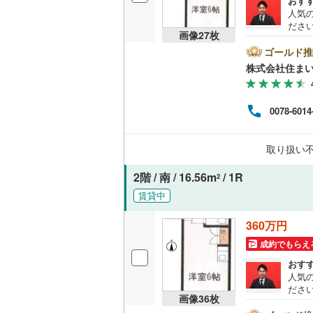
おす
人気
ださい
画像
27
枚
名古屋市
め、
とご
ゴールド推
ンの
名古屋市
株式会社住まい
様へ
きま
京都市営
さい
0078-6014
OsakaMe
OsakaMe
取り扱い
OsakaMe
2階 / 南 / 16.56m
/ 1R
2
福岡市地
賃貸中
360万円
私鉄・その他
札幌市電
(
成約でもらえ
道南いさ
おす
人気
阿武隈急
ださい
画像
36
枚
め、
秋田内陸