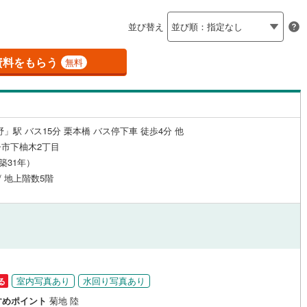
島根
岡山
広島
山口
釜石線
(
0
)
聖蹟桜ケ丘
)
(
7
)
(
7
)
(
4
)
(
2
)
(
4
)
（
0
）
24時間有人管理
（
0
）
(
5
)
並び替え
)
花輪線
(
3
)
香川
愛媛
高知
保存した条件を見る
建ち方、日当たり
磐越東線
(
22
)
資料をもらう
無料
佐賀
長崎
熊本
大分
4
）
南向き（南東・南西含む）
陸羽東線
(
4
)
（
17
）
めじろ台
3
)
(
15
)
(
16
)
(
0
)
40
)
米坂線
(
0
)
戸なし
（
1
）
メゾネット
（
0
）
」駅 バス15分 栗本橋 バス停下車 徒歩4分 他
)
五能線
(
0
)
(
18
)
この条件で検索する
この条件で検索する
この条件で検索する
この条件で検索する
この条件で検索する
この条件で検索する
市区町村以下を選択
市区町村を選択す
駅を選択する
市下柚木2丁目
施工・品質・工法関連
15
)
白新線
(
34
)
（築31年）
 / 地上階数5階
越後線
(
56
)
（
2
）
免震構造
（
0
）
ライン（宇都宮～逗子）
湘南新宿ライン（前橋～小田原）
総戸数200以上）
タワー（20階建て以上）
（
0
）
(
467
)
)
内房線
(
49
)
)
鹿島線
(
1
)
室内写真あり
水回り写真あり
る
駅が始発駅
（
11
）
海まで2km以内
（
0
）
すめポイント
菊地 陸
)
東海道本線
(
370
)