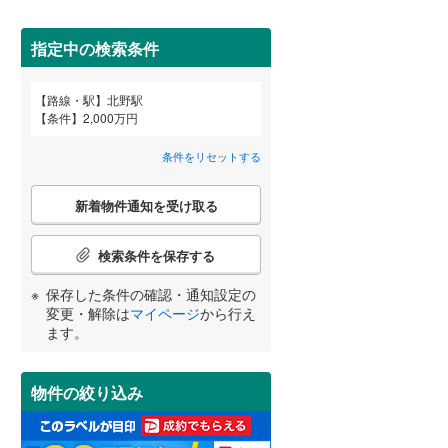
田沢湖線
(
16
)
(
7
)
(
24
)
(
54
)
指定中の検索条件
八戸線
(
2
)
磐越西線
(
24
)
路線・駅
北野駅
宮崎
鹿児島
沖縄
条件
2,000万円
2階以上
（
20
）
陸羽西線
(
0
)
条件をリセットする
左沢線
(
8
)
最上階
（
0
）
こ
津軽線
(
3
)
新着物件通知を受け取る
の
する
る
条件をリセットする
条件をリセットする
条件をリセットする
条件をリセットする
条件をリセットする
条件をリセットする
検
信越本線
(
66
)
索
検索条件を保存する
条
弥彦線
(
2
)
制震構造
（
0
）
件
保存した条件の確認・通知設定の
で
総武本線
(
171
)
低層マンション（4階建て以
変更・解除は
マイページ
から行え
通
ます。
下）
（
10
）
知
を
京葉線
(
79
)
受
物件の絞り込み
け
久留里線
(
1
)
取
小学校まで1km以内
（
9
）
る
山手線
(
202
)