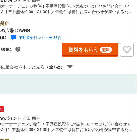
すめポイント
岸田 周平
のオーナーチェンジ物件！不動産投資をご検討の方はぜひお問い合わせく
♪【年中無休/9:00～21:00】人気物件は特にお問い合わせが集中するた
営地下鉄東山線
(
208
)
名古屋市営地下鉄名城線
(
236
)
お早めにお電話下さい。「室内・現地を見学する」ボタンよりご予約頂く
見学がスムーズです。■その他、各種ご相談も承っております。○住宅ロー
奨店
ご相談○ライフプランのシミュレーション■住まいの広場TOWNSからお客
営地下鉄桜通線
(
119
)
名古屋市営地下鉄上飯田線
(
13
)
の広場TOWNS
経験豊富なスタッフが親身になってお客様に合った物件をご紹介させて頂
不動産会社レビュー 38件
4.52
す！ /他社様掲載物件も併せてご紹介可能ですのでお気軽にお問い合わせ下
地下鉄烏丸線
(
154
)
京都市営地下鉄東西線
(
152
)
♪駐車場もございますので、お車でのお越しも大歓迎です！
資料をもらう
-58154
無料
tro今里筋線
(
80
)
OsakaMetro御堂筋線
(
383
)
tro四つ橋線
(
151
)
OsakaMetro中央線
(
163
)
不動産会社をもっと見る（
全
1
社
）
tro堺筋線
(
179
)
神戸市営地下鉄西神・山手線
(
184
)
下鉄空港線
(
130
)
福岡市地下鉄箱崎線
(
32
)
23
)
函館市電
(
5
)
る
りび鉄道
(
0
)
わたらせ渓谷鐵道
(
1
)
すめポイント
岸田 周平
のオーナーチェンジ物件！不動産投資をご検討の方はぜひお問い合わせく
行
(
15
)
会津鉄道
(
2
)
♪【年中無休/9:00～21:00】人気物件は特にお問い合わせが集中するた
お早めにお電話下さい。「室内・現地を見学する」ボタンよりご予約頂く
縦貫鉄道
(
0
)
しなの鉄道北しなの線
(
4
)