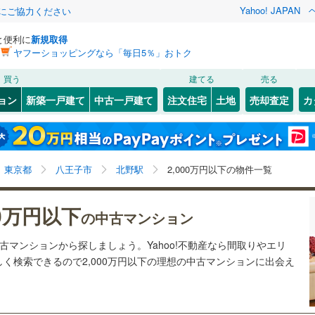
Yahoo! JAPAN
金にご協力ください
と便利に
新規取得
ヤフーショッピングなら「毎日5％」おトク
検索条件を保存しました
買う
建てる
売る
40
)
札沼線
(
13
)
リノベーション
ョン
新築一戸建て
中古一戸建て
注文住宅
土地
売却査定
カ
この検索条件の新着物件通知は、
マイページ
から設定できます。
室蘭本線
(
4
)
ション・リフォーム
築古・築30年以上
（
21
）
岩手
宮城
秋田
山形
11
)
富良野線
(
4
)
谷
(
21
)
(
15
)
(
6
)
(
10
)
(
11
)
(
14
)
8
)
北野駅、2,000万円
神奈川
埼玉
千葉
茨城
5
)
釧網本線
(
4
)
東京都
八王子市
北野駅
2,000万円以下の物件一覧
8
)
水郡線
(
36
)
クスあり
（
6
）
24時間ゴミ出し可
（
2
）
長野
富山
石川
福井
00万円以下
の中古マンション
)
(
8
)
(
7
)
(
9
)
(
2
)
(
2
)
(
2
)
2
)
上越線
(
82
)
検索条件を保存する
ルーム
（
0
）
エレベーター
（
12
）
閉じる
閉じる
お気に入りリストを見る
お気に入りリストを見る
閉じる
閉じる
岐阜
静岡
三重
中古マンションから探しましょう。Yahoo!不動産なら間取りやエリ
)
水戸線
(
5
)
きあり（近隣を含む）
オートロック
（
9
）
マイページ
く検索できるので2,000万円以下の理想の中古マンションに出会え
)
仙山線
(
129
)
兵庫
京都
滋賀
奈良
)
気仙沼線
(
0
)
約