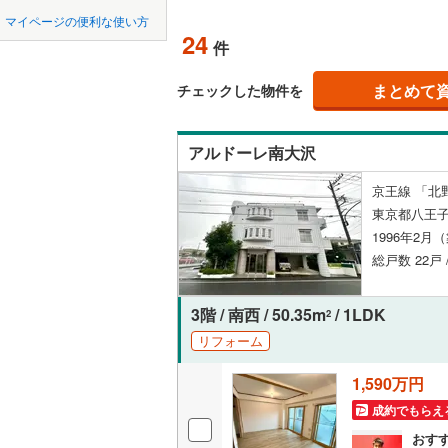
中国
鳥取
北上線
(
1
)
(
4
)
(
1
)
(
2
マイページの便利な使い方
ペット可
24
件
山田線
(
21
四国
徳島
配置、向き、
大湊線
(
0
)
まとめて
チェックした物件を
九州・沖縄
福岡
角住戸
（
只見線
(
2
)
アルドーレ南大沢
(
24
)
(
13
)
(
1
奥羽本線
(
階下に住
京王線 「北野
男鹿線
(
11
0
0
0
0
0
0
東京都八王子
該当物件
該当物件
該当物件
該当物件
該当物件
該当物件
件
件
件
件
件
件
構造・規模・
羽越本線
(
1996年2月
総戸数 22戸
飯山線
(
0
)
耐震構造
湘南新宿
大規模（
3階 / 南西 / 50.35m
/ 1LDK
2
(
391
)
（
0
）
リフォーム
外房線
(
56
1,590万円
立地
成田線
(
21
成約でもらえ
最寄りの
おす
東金線
(
12