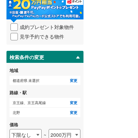
・
条
武蔵野線
(
161
)
件
を
ゲストルーム
横須賀線
(
169
)
（
0
）
成約プレゼント対象物件
マ
青梅線
(
88
)
イ
見学予約できる物件
ペ
小海線
(
8
)
ー
ＴＶモニタ付インターホン
ジ
京浜東北線
(
604
)
に
検索条件の変更
（
3
）
保
総武線
(
399
)
存
地域
す
御殿場線
(
64
)
る
都道府県 未選択
変更
中央本線（JR東海）
(
146
)
路線・駅
太多線
(
0
)
京王線、京王高尾線
変更
名松線
(
1
)
北野
変更
東海道本線（JR西日本）
(
787
)
価格
下限なし
2000万円
~
小浜線
(
6
)