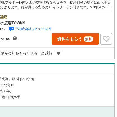
情報:アルドーレ南大沢の空室情報ならコチラ。徒歩11分の場所に由木中央
校があります。顔が見える安心のTVインターホン付きです。5.3平米のバル
6
)
鶴見線
(
50
)
ー面積の物件です。BSアンテナ設置済みのため、加入予定の方にはオスス
す。圧迫感を感じることのない、前面棟無となっております。動線を意識
奨店
ルジュサービス
5
)
（
0
）
キッズルーム
根岸線
(
144
)
（
0
）
デザインのシステムキッチン付きで作業能率が上がります。日常生活で利
の広場TOWNS
度の高い水回りだからこそ、使い勝手のいいシステムキッチンを選んでみ
4
)
中央本線（JR東日本）
(
323
)
不動産会社レビュー 38件
4.52
んか。バルコニーの広さが5.3平米の物件です。即入居が可能な為、すぐに
したいという方向けです。南西向きの部屋ならお昼から夕方にかけての時
3
)
八高線
(
135
)
資料をもらう
-58154
無料
に洗濯物がよく乾きます。セキュリティが充実している物件です。来訪者
0
）
オール電化
（
3
）
認できる、TVインターホン付きです。全居室6帖以上ですので、開放感の
3
)
大糸線（JR東日本）
(
1
)
演出ができます。この度は、数ある物件の中から弊社の物件をご覧いただ
不動産会社をもっと見る（
全
2
社
）
誠にありがとうございます。もし気になる点があればお気軽にお問い合わ
各駅停車）
(
161
)
埼京線
(
263
)
ださい。お客様の理想の住まい探しを、心を込めてお手伝いさせていただ
全体
す。
8
)
東海道本線（JR東海）
(
393
)
リー住宅
（
0
）
)
飯田線
(
33
)
「北野」駅 徒歩13分 他
子市北野町
)
高山本線（JR東海）
(
13
)
（築35年）
ダイニング15畳以上
JR東海）
(
33
)
紀勢本線（JR東海）
(
3
)
 / 地上階数5階
博多南線
(
60
)
R西日本）
(
0
)
北陸本線
(
7
)