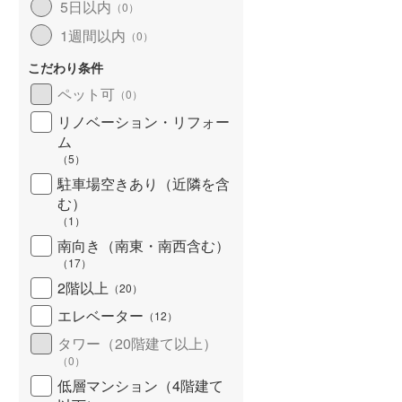
5日以内
（
0
）
北海道新幹線
(
0
)
1週間以内
（
0
）
山形新幹線
(
102
)
こだわり条件
東海道新幹線
(
426
)
ペット可
（
0
）
九州新幹線
(
77
)
リノベーション・リフォー
ム
（
5
）
駐車場空きあり（近隣を含
札幌市営地下鉄東豊線
(
20
)
む）
（
1
）
東京メトロ銀座線
(
32
)
南向き（南東・南西含む）
（
17
）
東京メトロ日比谷線
(
71
)
2階以上
（
20
）
東京メトロ有楽町線
(
148
)
エレベーター
（
12
）
東京メトロ副都心線
(
166
)
タワー（20階建て以上）
（
0
）
都営新宿線
(
103
)
低層マンション（4階建て
横浜市営地下鉄グリーンライン