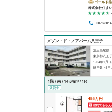
とご
ゴールド推
後藤寺線
(
ンの
株式会社住まい
様へ
東北新幹
きま
さい
0078-6014
秋田新幹
山陽新幹
メゾン・ド・ノアバーム八王子
西九州新
京王高尾線 
地下鉄
札幌市営
東京都八王
1984年1月
仙台市地
総戸数 45戸
東京メト
1階 / 南 / 14.64m
/ 1R
2
東京メト
賃貸中
東京メト
495万円
都営浅草
成約でもらえ
都営大江