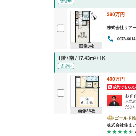
賃貸中
越美北線
(
独立型キ
380万円
氷見線
(
4
)
浴室
株式会社リア
紀勢本線（
浴室乾燥
0078-6014
桜島線
(
16
画像
3
枚
バルコニー、
加古川線
(
1階 / 南 / 17.43m
/ 1K
2
ルーフバ
赤穂線
(
33
賃貸中
宇野線
(
52
400万円
収納
福塩線
(
11
成約でもらえ
ウォーク
おす
岩徳線
(
2
)
（
1
）
人気
ださい
小野田線
(
画像
36
枚
め、
販売、価格、
とご
ゴールド推
舞鶴線
(
1
)
ンの
株式会社住まい
即入居可
様へ
木次線
(
0
)
きま