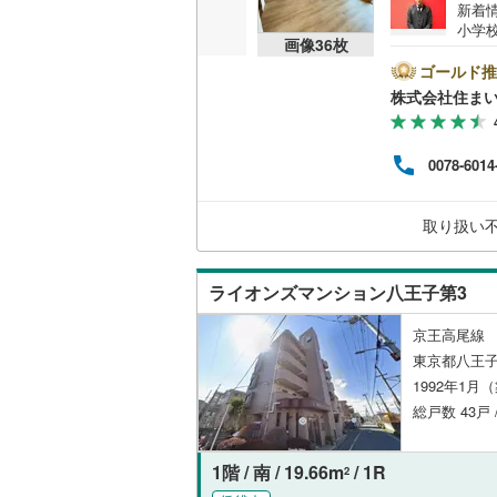
新着
小学
共用施設
南武線
(
12
画像
36
枚
コニ
メで
ゴールド推
コンシェ
横浜線
(
33
した
株式会社住まい
用頻
相模線
(
21
ませ
設備
引越
五日市線
(
0078-6014
間帯
床暖房
（
を確
篠ノ井線
(
ある
取り扱い
き、
常磐線（
せく
間取り、居室
きま
伊東線
(
17
ライオンズマンション八王子第3
バリアフ
身延線
(
22
京王高尾線 
LD
東京都八王
武豊線
(
19
1992年1月
リビング
関西本線（
総戸数 43戸
（
3
）
参宮線
(
6
)
1階 / 南 / 19.66m
/ 1R
2
キッチン
大糸線（J