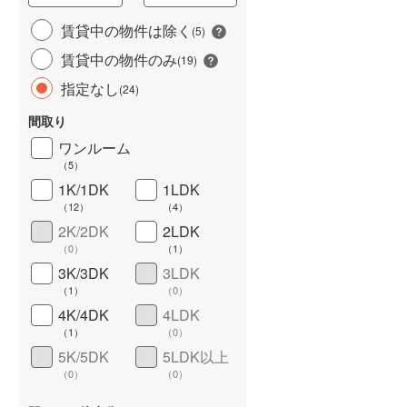
城端線
(
3
)
賃貸中の物件は除く
(
5
)
賃貸中の物件のみ
関西本線（JR西日本）
(
120
)
(
19
)
指定なし
(
24
)
大阪環状線
(
265
)
間取り
山陽本線（JR西日本）
(
484
)
ワンルーム
姫新線
(
59
)
（
5
）
1K/1DK
1LDK
ワイドバルコニー
（
2
）
吉備線
(
26
)
（
12
）
（
4
）
芸備線
(
37
)
2K/2DK
2LDK
（
0
）
（
1
）
可部線
(
26
)
3K/3DK
3LDK
（
1
）
（
0
）
宇部線
(
8
)
4K/4DK
4LDK
山陰本線
(
131
)
（
1
）
（
0
）
5K/5DK
5LDK以上
境線
(
7
)
（
0
）
（
0
）
奈良線
(
85
)