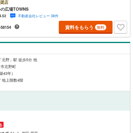
見学がスムーズです。■その他、各種ご相談も承っております。○住宅ロー
奨店
1
)
宮崎空港線
(
1
)
ご相談○ライフプランのシミュレーション■住まいの広場TOWNSからお客
の広場TOWNS
経験豊富なスタッフが親身になってお客様に合った物件をご紹介させて頂
不動産会社レビュー 38件
4.52
線
(
171
)
上越新幹線
(
154
)
す！ /他社様掲載物件も併せてご紹介可能ですのでお気軽にお問い合わせ下
♪駐車場もございますので、お車でのお越しも大歓迎です！
資料をもらう
-58154
無料
線
(
124
)
北陸新幹線
(
87
)
線
(
342
)
北陸新幹線（JR西日本）
(
34
)
幹線
(
4
)
「北野」駅 徒歩5分 他
地下鉄南北線
(
50
)
札幌市営地下鉄東西線
(
40
)
子市北野町
（築43年）
下鉄南北線
(
184
)
仙台市地下鉄東西線
(
106
)
 / 地上階数4階
ロ丸ノ内線
(
200
)
東京メトロ丸ノ内方南支線
(
68
)
ロ東西線
(
122
)
東京メトロ千代田線
(
57
)
ロ半蔵門線
(
44
)
東京メトロ南北線
(
67
)
線
(
77
)
都営三田線
(
147
)
る
戸線
(
240
)
横浜市営地下鉄ブルーライン
(
277
)