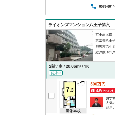
さい
オンライン対
桜井線
(
36
0078-6014
オンライ
阪和線
(
10
ライオンズマンション八王子第六
おおさか
オンライ
京王高尾線 「
内子線
(
0
)
東京都八王子
鳴門線
(
4
)
1992年7月
総戸数 101戸
土讃線
(
12
鹿児島本
2階 / 南 / 20.06m
/ 1K
2
三角線
(
6
)
賃貸中
長崎本線
(
500万円
成約でもらえ
佐世保線
(
おす
豊肥本線
(
人気
ださい
画像
36
枚
日南線
(
18
め、