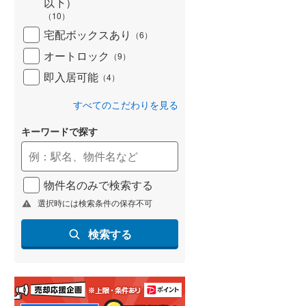
以下）
(
26
)
（
10
）
宅配ボックスあり
（
6
）
名古屋市営地下鉄鶴舞線
(
143
)
オートロック
（
9
）
名古屋市営地下鉄名港線
(
69
)
即入居可能
（
4
）
OsakaMetro長堀鶴見緑地線
(
191
)
すべてのこだわりを見る
OsakaMetro谷町線
(
260
)
キーワードで探す
OsakaMetro千日前線
(
197
)
神戸市営地下鉄海岸線
(
65
)
物件名のみで検索する
福岡市地下鉄七隈線
(
122
)
選択時には検索条件の保存不可
函館市電宝来・谷地頭線
(
2
)
検索する
真岡鐵道
(
0
)
山形鉄道フラワー長井線
(
0
)
えちごトキめき鉄道妙高はねうまラ