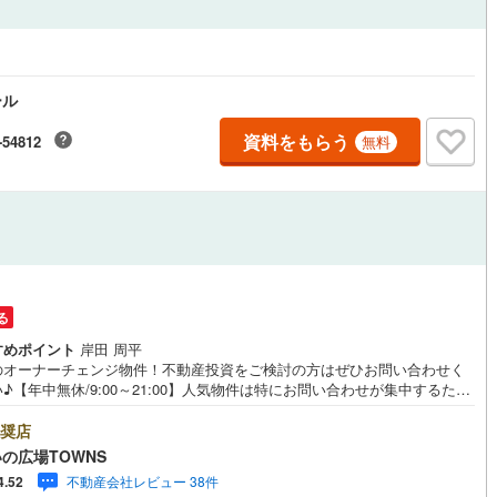
3
)
七尾線
(
0
)
ッチン
（
4
）
対面キッチン
（
1
）
高山本線（JR西日本）
(
1
)
ール
JR西日本）
(
35
)
湖西線
(
81
)
機あり
（
2
）
浴室に窓あり
（
1
）
資料をもらう
-54812
無料
)
福知山線
(
143
)
庭
10
)
播但線
(
63
)
ルコニー
（
0
）
専用庭
（
0
）
)
津山線
(
28
)
)
伯備線
(
39
)
)
呉線
(
48
)
る
インクローゼット
すめポイント
岸田 周平
山口線
(
1
)
のオーナーチェンジ物件！不動産投資をご検討の方はぜひお問い合わせく
♪【年中無休/9:00～21:00】人気物件は特にお問い合わせが集中するた
6
)
美祢線
(
0
)
お早めにお電話下さい。「室内・現地を見学する」ボタンよりご予約頂く
契約、入居関連など
見学がスムーズです。■その他、各種ご相談も承っております。○住宅ロー
奨店
因美線
(
2
)
ご相談○ライフプランのシミュレーション■住まいの広場TOWNSからお客
の広場TOWNS
能
（
4
）
経験豊富なスタッフが親身になってお客様に合った物件をご紹介させて頂
不動産会社レビュー 38件
草津線
(
3
)
4.52
す！ /他社様掲載物件も併せてご紹介可能ですのでお気軽にお問い合わせ下