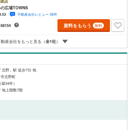
見学がスムーズです。■その他、各種ご相談も承っております。○住宅ロー
奨店
ご相談○ライフプランのシミュレーション■住まいの広場TOWNSからお客
の広場TOWNS
経験豊富なスタッフが親身になってお客様に合った物件をご紹介させて頂
不動産会社レビュー 38件
4.52
道
(
0
)
北越急行ほくほく線
(
0
)
す！ /他社様掲載物件も併せてご紹介可能ですのでお気軽にお問い合わせ下
♪駐車場もございますので、お車でのお越しも大歓迎です！
資料をもらう
-58154
て銀河鉄道
(
16
)
青い森鉄道
(
4
)
無料
弘南線
(
2
)
弘南鉄道大鰐線
(
1
)
不動産会社をもっと見る（
全
1
社
）
鉄道鳥海山ろく線
(
0
)
福島交通飯坂線
(
17
)
長野線
(
6
)
上田電鉄別所線
(
1
)
イトレール
(
19
)
関東鉄道竜ケ崎線
(
2
)
「北野」駅 徒歩7分 他
子市北野町
鉄道大洗鹿島線
(
17
)
ひたちなか海浜鉄道湊線
(
1
)
月（築34年）
 / 地上階数7階
5
)
千葉都市モノレール
(
74
)
鉄道上毛線
(
14
)
秩父鉄道
(
27
)
線
(
26
)
つくばエクスプレス
(
93
)
163
)
京成押上線
(
40
)