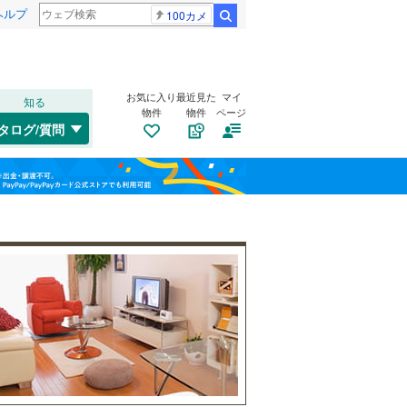
ヘルプ
100カメ
検索
お気に入り
最近見た
マイ
知る
物件
物件
ページ
千歳線
(
17
)
タログ/質問
日高本線
(
1
)
福島
宗谷本線
(
5
)
(
18
)
(
18
)
(
14
)
栃木
群馬
山梨
東北本線
(
328
)
川越線
(
109
)
自転車置き場
（
12
）
(
3
)
(
5
)
(
3
)
吾妻線
(
53
)
バイク置き場
（
5
）
日光線
(
19
)
防犯カメラ
（
10
）
仙石線
(
103
)
和歌山
大船渡線
(
1
)