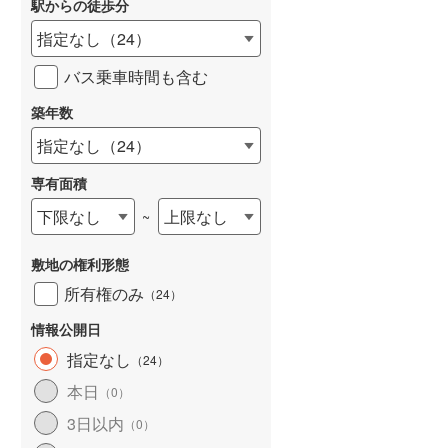
駅からの徒歩分
和歌山線
(
36
)
指定なし
（
24
）
東西線
(
132
)
バス乗車時間も含む
予讃線
(
40
)
築年数
詳しく見る
高徳線
(
62
)
指定なし
（
24
）
牟岐線
(
15
)
専有面積
山陽本線（JR九州）
(
12
)
下限なし
上限なし
~
篠栗線
(
71
)
敷地の権利形態
指宿枕崎線
(
31
)
所有権のみ
（
24
）
筑肥線
(
20
)
情報公開日
久大本線
(
63
)
指定なし
（
24
）
本日
（
0
）
日田彦山線
(
41
)
3日以内
（
0
）
筑豊本線
(
14
)