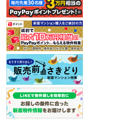
イン
(
3
)
しなの鉄道
(
3
)
津軽鉄道
(
0
)
三陸鉄道リアス線
(
0
)
仙台空港アクセス線
(
4
)
松本電鉄上高地線
(
2
)
関東鉄道常総線
(
6
)
銚子電気鉄道
(
0
)
上信電鉄上信線
(
16
)
埼玉新都市交通伊奈線
(
60
)
京成成田高速鉄道アクセス線
(
1
)
京成千葉線
(
83
)