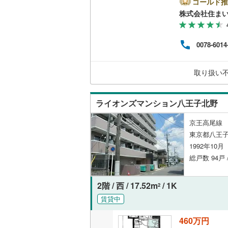
とご
ゴールド推
ンの
株式会社住まい
様へ
いすみ鉄
きま
さい
0078-6014
IGRいわ
弘南鉄道
取り扱い
由利高原
長野電鉄
ライオンズマンション八王子北野
宇都宮ラ
京王高尾線 
東京都八王
鹿島臨海
1992年10
総戸数 94戸
小湊鐵道
(
上毛電気
2階 / 西 / 17.52m
/ 1K
2
流鉄流山
賃貸中
京成本線
(
460万円