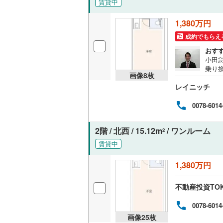
賃貸中
越美北線
(
独立型キ
1,380万円
氷見線
(
4
)
成約でもらえ
浴室
おす
紀勢本線（
小田
浴室乾燥
乗り
桜島線
(
16
画像
8
枚
ます
バルコニー、
レイニッチ
すの
加古川線
(
など
00円
ルーフバ
0078-6014
赤穂線
(
33
宇野線
(
52
2階 / 北西 / 15.12m
/ ワンルーム
収納
2
福塩線
(
11
賃貸中
ウォーク
岩徳線
(
2
)
（
0
）
1,380万円
小野田線
(
不動産投資TO
販売、価格、
舞鶴線
(
1
)
0078-6014
即入居可
木次線
(
0
)
画像
25
枚