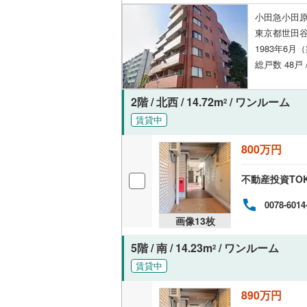
小田急小田原
東京都世田谷
いすみ鉄
1983年6月
IGRいわ
総戸数 48戸 
弘南鉄道
2階 / 北西 / 14.72m
/ ワンルーム
2
由利高原
賃貸中
長野電鉄
800万円
宇都宮ラ
不動産投資TO
鹿島臨海
0078-6014
小湊鐵道
(
画像
13
枚
上毛電気
5階 / 南 / 14.23m
/ ワンルーム
2
流鉄流山
賃貸中
京成本線
(
890万円