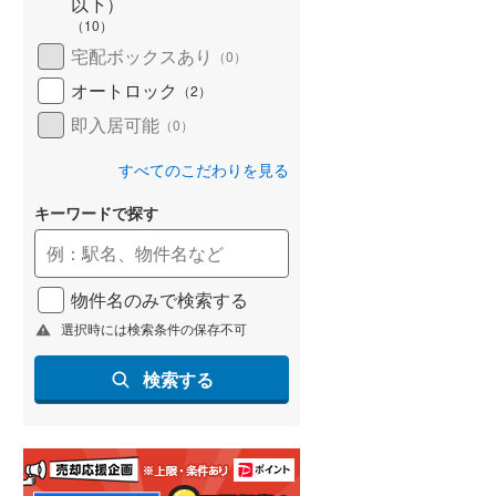
以下）
(
26
)
（
10
）
宅配ボックスあり
（
0
）
名古屋市営地下鉄鶴舞線
(
143
)
オートロック
（
2
）
名古屋市営地下鉄名港線
(
75
)
即入居可能
（
0
）
OsakaMetro長堀鶴見緑地線
(
193
)
すべてのこだわりを見る
OsakaMetro谷町線
(
261
)
キーワードで探す
OsakaMetro千日前線
(
200
)
神戸市営地下鉄海岸線
(
65
)
物件名のみで検索する
福岡市地下鉄七隈線
(
118
)
選択時には検索条件の保存不可
函館市電宝来・谷地頭線
(
2
)
検索する
真岡鐵道
(
0
)
山形鉄道フラワー長井線
(
0
)
えちごトキめき鉄道妙高はねうまラ