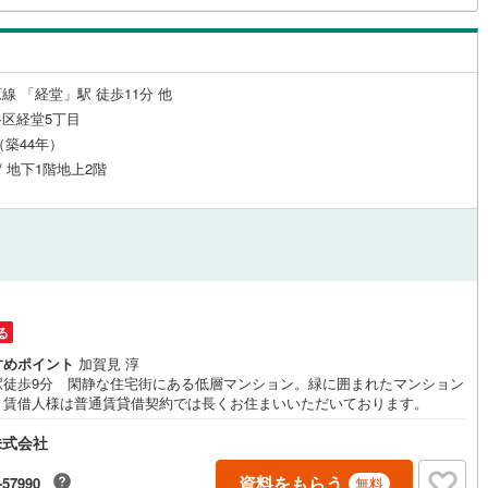
応
)
片町線
(
124
)
ン内見(相談)可
（
6
）
IT重説可
（
8
）
6
)
関西空港線
(
1
)
線 「経堂」駅 徒歩11分 他
東線
(
272
)
本四備讃線
(
0
)
区経堂5丁目
ン対応とは？
月（築44年）
予土線
(
0
)
 / 地下1階地上2階
徳島線
(
16
)
)
土讃線
(
19
)
線
(
234
)
香椎線
(
18
)
肥薩線
(
0
)
る
23
)
唐津線
(
0
)
すめポイント
加賀見 淳
駅徒歩9分 閑静な住宅街にある低層マンション。緑に囲まれたマンション
3
)
大村線
(
0
)
。賃借人様は普通賃貸借契約では長くお住まいいただいております。
69
)
日豊本線
(
182
)
株式会社
)
吉都線
(
0
)
資料をもらう
-57990
無料