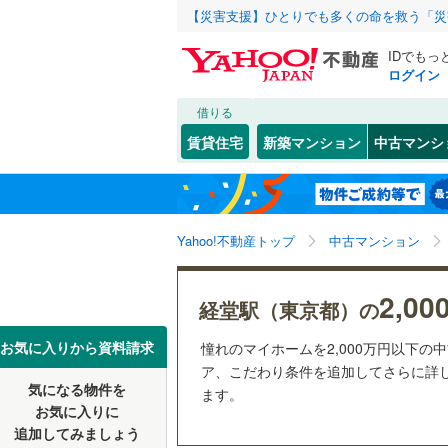
【災害支援】ひとりでも多くの命を救う「災
IDでもっ
ログイン
借りる
北海道
JR
北海道
函館本線
(
こだわり条件
リフォーム、
賃貸住宅
新築マンション
中古マンシ
石勝線
(
0
)
リノベー
東北
青森
（
0
）
根室本線
(
(
26
)
(
2
)
(
4
関東
東京
石北本線
(
Yahoo!不動産トップ
中古マンション
共用設備
常磐線
(
19
宅配ボッ
信越・北陸
新潟
2,0
経堂駅（東京都）の
祖師ケ谷大蔵
(
6
)
(
2
高崎線
(
23
トランク
(
9
)
東海
愛知
お気に入りから資料請求
憧れのマイホームを2,000万円以下の
両毛線
(
46
駐車場空
ア、こだわり条件を追加してさらに詳し
烏山線
(
17
気になる物件を
（
3
）
ます。
近畿
大阪
お気に入りに
石巻線
(
11
追加してみましょう
管理・管理規
(
3
)
(
2
)
(
4