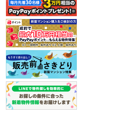
イン
(
3
)
しなの鉄道
(
4
)
津軽鉄道
(
0
)
三陸鉄道リアス線
(
0
)
仙台空港アクセス線
(
4
)
松本電鉄上高地線
(
2
)
関東鉄道常総線
(
6
)
銚子電気鉄道
(
0
)
上信電鉄上信線
(
16
)
埼玉新都市交通伊奈線
(
60
)
京成成田高速鉄道アクセス線
(
1
)
京成千葉線
(
84
)