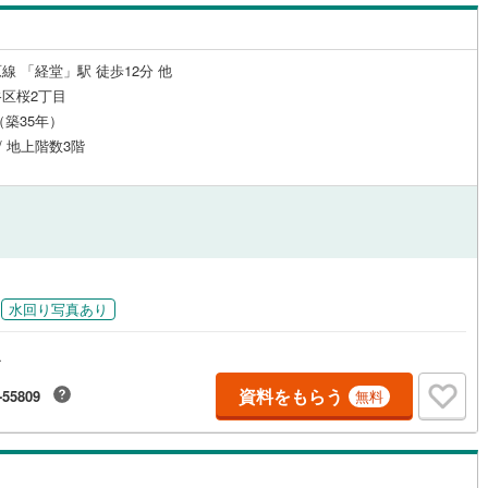
営地下鉄東山線
(
211
)
名古屋市営地下鉄名城線
(
238
)
線 「経堂」駅 徒歩12分 他
区桜2丁目
営地下鉄桜通線
(
116
)
名古屋市営地下鉄上飯田線
(
14
)
月（築35年）
地下鉄烏丸線
(
153
)
京都市営地下鉄東西線
(
151
)
 / 地上階数3階
tro今里筋線
(
79
)
OsakaMetro御堂筋線
(
387
)
tro四つ橋線
(
154
)
OsakaMetro中央線
(
164
)
tro堺筋線
(
180
)
神戸市営地下鉄西神・山手線
(
186
)
下鉄空港線
(
120
)
福岡市地下鉄箱崎線
(
29
)
水回り写真あり
ス
22
)
函館市電
(
5
)
資料をもらう
-55809
無料
りび鉄道
(
0
)
わたらせ渓谷鐵道
(
1
)
行
(
14
)
会津鉄道
(
2
)
縦貫鉄道
(
0
)
しなの鉄道北しなの線
(
4
)