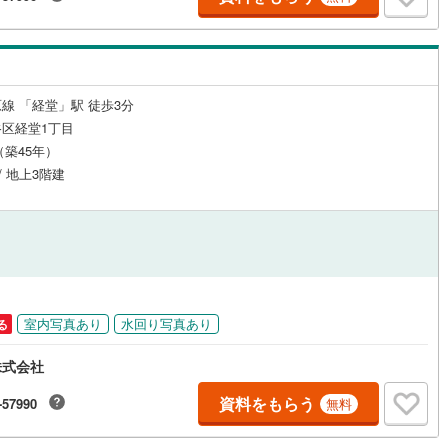
1
)
宮崎空港線
(
1
)
線
(
173
)
上越新幹線
(
157
)
線
(
128
)
北陸新幹線
(
89
)
線 「経堂」駅 徒歩3分
区経堂1丁目
線
(
340
)
北陸新幹線（JR西日本）
(
34
)
月（築45年）
幹線
(
4
)
/ 地上3階建
地下鉄南北線
(
48
)
札幌市営地下鉄東西線
(
40
)
下鉄南北線
(
188
)
仙台市地下鉄東西線
(
109
)
ロ丸ノ内線
(
207
)
東京メトロ丸ノ内方南支線
(
67
)
室内写真あり
水回り写真あり
る
ロ東西線
(
124
)
東京メトロ千代田線
(
58
)
株式会社
ロ半蔵門線
(
47
)
東京メトロ南北線
(
69
)
資料をもらう
-57990
無料
線
(
80
)
都営三田線
(
147
)
戸線
(
245
)
横浜市営地下鉄ブルーライン
(
280
)