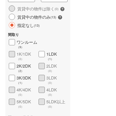
城端線
(
3
)
賃貸中の物件は除く
(
0
)
賃貸中の物件のみ
関西本線（JR西日本）
(
122
)
(
13
)
指定なし
(
13
)
大阪環状線
(
267
)
間取り
山陽本線（JR西日本）
(
480
)
ワンルーム
姫新線
(
59
)
（
9
）
1K/1DK
1LDK
ワイドバルコニー
（
0
）
吉備線
(
26
)
（
0
）
（
1
）
芸備線
(
37
)
2K/2DK
2LDK
（
2
）
（
0
）
可部線
(
26
)
3K/3DK
3LDK
（
1
）
（
0
）
宇部線
(
9
)
4K/4DK
4LDK
山陰本線
(
133
)
（
0
）
（
0
）
5K/5DK
5LDK以上
境線
(
7
)
（
0
）
（
0
）
奈良線
(
87
)