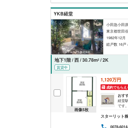
オンライン対
桜井線
(
42
YKB経堂
オンライ
阪和線
(
10
小田急小田原
おおさか
東京都世田谷
オンライ
1982年12
内子線
(
0
)
総戸数 16戸
鳴門線
(
4
)
地下1階 / 西 / 30.78m
/ 2K
土讃線
(
13
2
賃貸中
鹿児島本
1,120万円
三角線
(
6
)
成約でもらえ
長崎本線
(
おす
経堂
佐世保線
(
です
画像
5
枚
豊肥本線
(
スターリット
日南線
(
18
0078-6014