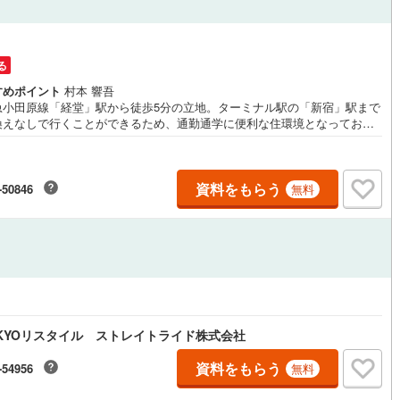
3
)
七尾線
(
0
)
ッチン
（
0
）
対面キッチン
（
0
）
高山本線（JR西日本）
(
1
)
る
すめポイント
村本 響吾
JR西日本）
(
34
)
湖西線
(
82
)
急小田原線「経堂」駅から徒歩5分の立地。ターミナル駅の「新宿」駅まで
機あり
（
0
）
浴室に窓あり
（
0
）
換えなしで行くことができるため、通勤通学に便利な住環境となっており
)
福知山線
(
143
)
。また、「経堂」駅周辺にはスーパーマーケット、飲食店が複数ございま
庭
で、普段の生活に不自由はございません。物件についてご不明点やご質問
10
)
播但線
(
63
)
ございましたら、お気軽にお問い合わせくださいませ。※組合協力金:月額1
資料をもらう
ルコニー
（
0
）
専用庭
（
0
）
-50846
無料
)
津山線
(
28
)
)
伯備線
(
39
)
)
呉線
(
49
)
インクローゼット
山口線
(
1
)
6
)
美祢線
(
0
)
KYOリスタイル ストレイトライド株式会社
契約、入居関連など
因美線
(
3
)
資料をもらう
-54956
無料
能
（
0
）
草津線
(
3
)