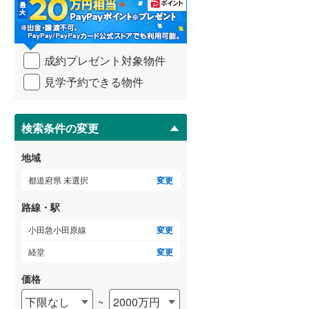
・
条
武蔵野線
(
162
)
件
を
ゲストルーム
横須賀線
(
170
)
（
0
）
成約プレゼント対象物件
マ
青梅線
(
87
)
イ
見学予約できる物件
ペ
小海線
(
7
)
ー
ＴＶモニタ付インターホン
ジ
京浜東北線
(
600
)
に
検索条件の変更
（
0
）
保
総武線
(
404
)
存
地域
す
御殿場線
(
64
)
る
都道府県 未選択
変更
中央本線（JR東海）
(
142
)
路線・駅
太多線
(
0
)
小田急小田原線
変更
名松線
(
1
)
経堂
変更
東海道本線（JR西日本）
(
787
)
価格
下限なし
2000万円
~
小浜線
(
6
)