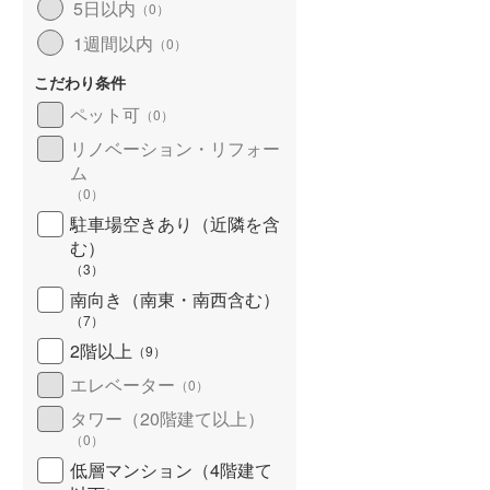
5日以内
（
0
）
北海道新幹線
(
0
)
1週間以内
（
0
）
山形新幹線
(
101
)
こだわり条件
東海道新幹線
(
425
)
ペット可
（
0
）
九州新幹線
(
75
)
リノベーション・リフォー
ム
（
0
）
駐車場空きあり（近隣を含
札幌市営地下鉄東豊線
(
21
)
む）
（
3
）
東京メトロ銀座線
(
34
)
南向き（南東・南西含む）
（
7
）
東京メトロ日比谷線
(
74
)
2階以上
（
9
）
東京メトロ有楽町線
(
147
)
エレベーター
（
0
）
東京メトロ副都心線
(
170
)
タワー（20階建て以上）
（
0
）
都営新宿線
(
108
)
低層マンション（4階建て
横浜市営地下鉄グリーンライン