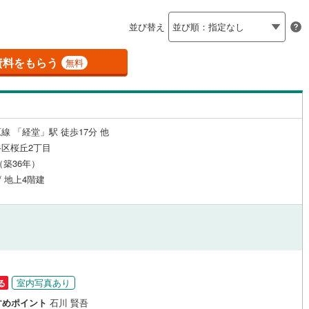
島根
岡山
広島
山口
釜石線
(
0
)
（
0
）
24時間有人管理
（
0
）
並び替え
)
花輪線
(
3
)
香川
愛媛
高知
保存した条件を見る
建ち方、日当たり
)
(
0
)
(
0
)
(
0
)
(
0
)
(
0
)
(
1
)
磐越東線
(
22
)
資料をもらう
無料
佐賀
長崎
熊本
大分
2
）
南向き（南東・南西含む）
陸羽東線
(
4
)
（
7
）
41
)
米坂線
(
0
)
戸なし
（
1
）
メゾネット
（
0
）
線 「経堂」駅 徒歩17分 他
)
五能線
(
0
)
この条件で検索する
この条件で検索する
この条件で検索する
この条件で検索する
この条件で検索する
この条件で検索する
市区町村以下を選択
市区町村を選択す
駅を選択する
区桜丘2丁目
施工・品質・工法関連
15
)
白新線
(
36
)
月（築36年）
/ 地上4階建
越後線
(
58
)
（
0
）
免震構造
（
0
）
ライン（宇都宮～逗子）
湘南新宿ライン（前橋～小田原）
総戸数200以上）
タワー（20階建て以上）
（
0
）
(
475
)
)
内房線
(
49
)
)
鹿島線
(
1
)
室内写真あり
る
駅が始発駅
（
0
）
海まで2km以内
（
0
）
すめポイント
石川 賢吾
)
東海道本線
(
369
)