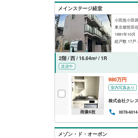
メインステージ経堂
名古屋市
小田急小田原
東京都世田谷
名古屋市
1991年10
京都市営
総戸数 17戸
OsakaMe
2階 / 西 / 16.64m
/ 1R
2
OsakaMe
賃貸中
OsakaMe
980万円
福岡市地
室内写真あり
株式会社クレ
私鉄・その他
札幌市電
(
画像
6
枚
0078-6014
道南いさ
阿武隈急
メゾン・ド・オーポン
秋田内陸