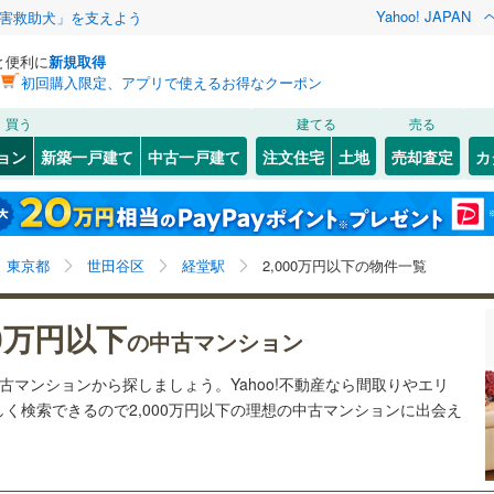
Yahoo! JAPAN
害救助犬」を支えよう
と便利に
新規取得
初回購入限定、アプリで使えるお得なクーポン
検索条件を保存しました
買う
建てる
売る
41
)
札沼線
(
12
)
リノベーション
ョン
新築一戸建て
中古一戸建て
注文住宅
土地
売却査定
カ
この検索条件の新着物件通知は、
マイページ
から設定できます。
室蘭本線
(
4
)
ション・リフォーム
築古・築30年以上
（
13
）
岩手
宮城
秋田
山形
13
)
富良野線
(
4
)
梅ケ丘
)
(
3
)
(
7
)
(
1
)
(
4
)
(
3
)
(
3
)
経堂駅、2,000万円
神奈川
埼玉
千葉
茨城
5
)
釧網本線
(
6
)
東京都
世田谷区
経堂駅
2,000万円以下の物件一覧
3
)
水郡線
(
36
)
クスあり
（
0
）
24時間ゴミ出し可
（
0
）
長野
富山
石川
福井
00万円以下
の中古マンション
向ケ丘遊園
読売ランド前
)
(
2
)
(
3
)
(
11
)
(
10
)
6
)
上越線
(
82
)
検索条件を保存する
ルーム
（
0
）
エレベーター
（
0
）
(
8
)
閉じる
閉じる
お気に入りリストを見る
お気に入りリストを見る
閉じる
閉じる
岐阜
静岡
三重
中古マンションから探しましょう。Yahoo!不動産なら間取りやエリ
)
水戸線
(
5
)
きあり（近隣を含む）
オートロック
（
2
）
マイページ
(
10
)
く検索できるので2,000万円以下の理想の中古マンションに出会え
)
仙山線
(
132
)
兵庫
京都
滋賀
奈良
)
気仙沼線
(
0
)
約
8
)
(
71
)
(
43
)
(
33
)
(
17
)
(
49
)
(
43
)