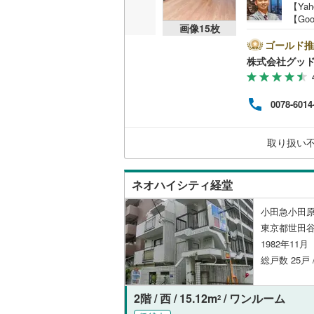
【Ya
【Go
共用施設
南武線
(
12
画像
15
枚
のマ
空室
ゴールド推
コンシェ
横浜線
(
33
描い
株式会社グッ
お薦
相模線
(
21
営業
設備
紹介
五日市線
(
0078-6014
る物
床暖房
（
わせ
篠ノ井線
(
保証
取り扱い
在の
常磐線（
に基
間取り、居室
伊東線
(
17
ネオハイシティ経堂
バリアフ
身延線
(
23
小田急小田原
LD
東京都世田谷
武豊線
(
20
1982年11
リビング
関西本線（
総戸数 25戸 
（
0
）
参宮線
(
6
)
2階 / 西 / 15.12m
/ ワンルーム
2
キッチン
大糸線（J