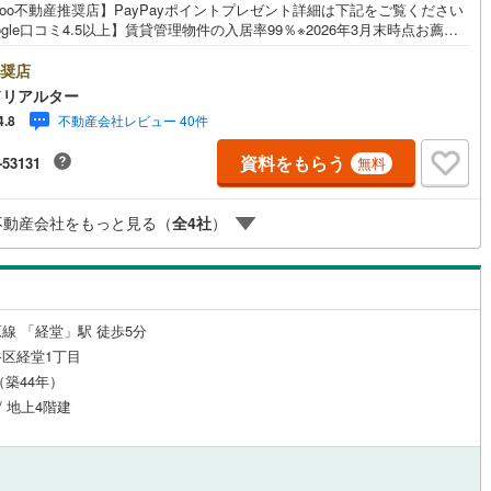
hoo不動産推奨店】PayPayポイントプレゼント詳細は下記をご覧ください
ogle口コミ4.5以上】賃貸管理物件の入居率99％※2026年3月末時点お薦め
3
)
鶴見線
(
45
)
ンションのご紹介です。投資用マンションを購入する際、最大のリスクは
リスクです。利回りがいくら高かろうとも、空室が続いてしまえば、絵に
奨店
ルジュサービス
5
)
（
0
）
キッズルーム
根岸線
(
144
)
（
0
）
た餅になってしまいます。弊社でご紹介するマンションは、人気エリアの
ドリアルター
め物件はもちろんのこと、エリアのニーズに合った人気のお部屋等、賃貸
6
)
中央本線（JR東日本）
(
323
)
不動産会社レビュー 40件
4.8
経験スタッフの培ってきた知識と経験を基に物件を選定して、お部屋をご
している為、空室リスクに対しての対策はお任せください。掲載されてい
3
)
八高線
(
135
)
資料をもらう
-53131
無料
件は、弊社にてご紹介可能な物件のごく一部ですので、お気軽にお問い合
0
）
オール電化
（
0
）
ください。※記載賃料等の収入や利回りは、将来にわたり、得られることを
3
)
大糸線（JR東日本）
(
1
)
するものではありません。※賃料等については、賃貸中のものについては現
不動産会社をもっと見る（
全
4
社
）
賃料等で、空室または所有者居住中等のものについては、周辺の賃料相場
各駅停車）
(
161
)
埼京線
(
265
)
づき、満室時を想定して表示しています。
全体
9
)
東海道本線（JR東海）
(
392
)
リー住宅
（
0
）
)
飯田線
(
32
)
線 「経堂」駅 徒歩5分
区経堂1丁目
)
高山本線（JR東海）
(
14
)
月（築44年）
ダイニング15畳以上
JR東海）
(
32
)
紀勢本線（JR東海）
(
2
)
/ 地上4階建
博多南線
(
58
)
R西日本）
(
0
)
北陸本線
(
7
)