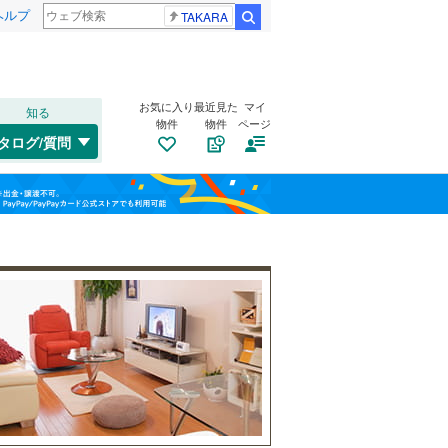
ヘルプ
TAKARA
検索
お気に入り
最近見た
マイ
知る
物件
物件
ページ
千歳線
(
18
)
タログ/質問
日高本線
(
1
)
福島
宗谷本線
(
5
)
(
8
)
(
13
)
(
13
)
栃木
群馬
山梨
東北本線
(
329
)
川越線
(
109
)
自転車置き場
（
3
）
百合ケ丘
新百合ケ丘
(
4
)
吾妻線
(
52
)
バイク置き場
（
0
）
(
8
)
(
6
)
日光線
(
18
)
防犯カメラ
（
0
）
仙石線
(
106
)
和歌山
大船渡線
(
1
)
(
66
)
(
19
)
(
3
)