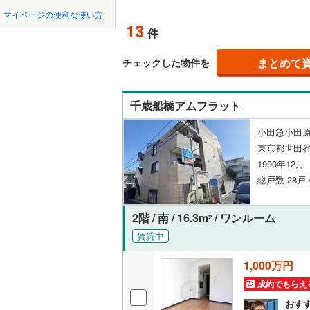
中国
鳥取
北上線
(
1
)
マイページの便利な使い方
ペット可
13
件
山田線
(
20
四国
徳島
配置、向き、
(
2
)
(
5
)
(
2
大湊線
(
0
)
まとめて
チェックした物件を
九州・沖縄
福岡
角住戸
（
只見線
(
2
)
千歳船橋アムフラット
奥羽本線
(
階下に住
小田急小田原
男鹿線
(
11
0
0
0
0
0
0
東京都世田谷
該当物件
該当物件
該当物件
該当物件
該当物件
該当物件
件
件
件
件
件
件
構造・規模・
羽越本線
(
1990年12
総戸数 28戸 
飯山線
(
0
)
耐震構造
湘南新宿
大規模（
2階 / 南 / 16.3m
/ ワンルーム
2
(
395
)
（
0
）
賃貸中
外房線
(
58
1,000万円
立地
成田線
(
21
成約でもらえ
最寄りの
おす
東金線
(
13