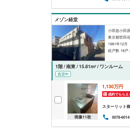
後藤寺線
(
東北新幹
メゾン経堂
秋田新幹
小田急小田原
東京都世田谷
山陽新幹
1981年12
西九州新
総戸数 18戸 
地下鉄
札幌市営
1階 / 南東 / 15.81m
/ ワンルーム
2
賃貸中
仙台市地
東京メト
1,130万円
成約でもらえ
東京メト
スターリット
東京メト
画像
11
枚
0078-6014
都営浅草
都営大江