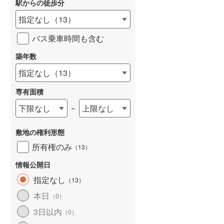
駅からの徒歩分
和歌山線
(
39
)
指定なし
（
13
）
東西線
(
133
)
バス乗車時間も含む
予讃線
(
41
)
築年数
詳しく見る
高徳線
(
63
)
指定なし
（
13
）
牟岐線
(
15
)
専有面積
山陽本線（JR九州）
(
12
)
下限なし
上限なし
~
篠栗線
(
67
)
敷地の権利形態
指宿枕崎線
(
30
)
所有権のみ
（
13
）
筑肥線
(
18
)
情報公開日
久大本線
(
62
)
指定なし
（
13
）
本日
（
0
）
日田彦山線
(
39
)
3日以内
（
0
）
筑豊本線
(
14
)