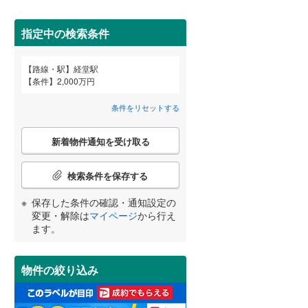
田沢湖線
(
16
)
指定中の検索条件
八戸線
(
2
)
(
2
)
(
6
)
磐越西線
(
24
)
路線・駅
経堂駅
宮崎
鹿児島
沖縄
条件
2,000万円
2階以上
（
9
）
陸羽西線
(
0
)
条件をリセットする
左沢線
(
8
)
最上階
（
0
）
こ
津軽線
(
4
)
新着物件通知を受け取る
の
する
る
条件をリセットする
条件をリセットする
条件をリセットする
条件をリセットする
条件をリセットする
条件をリセットする
検
信越本線
(
67
)
索
検索条件を保存する
条
弥彦線
(
2
)
制震構造
（
0
）
件
保存した条件の確認・通知設定の
で
総武本線
(
171
)
低層マンション（4階建て以
変更・解除は
マイページ
から行え
通
ます。
下）
（
10
）
知
を
京葉線
(
81
)
受
物件の絞り込み
け
久留里線
(
1
)
取
小学校まで1km以内
（
0
）
る
山手線
(
211
)