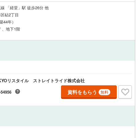
線 「経堂」駅 徒歩26分 他
区砧2丁目
道
(
0
)
北越急行ほくほく線
(
0
)
（築44年）
て銀河鉄道
(
16
)
青い森鉄道
(
5
)
/ 、地下1階
弘南線
(
2
)
弘南鉄道大鰐線
(
1
)
鉄道鳥海山ろく線
(
0
)
福島交通飯坂線
(
17
)
長野線
(
6
)
上田電鉄別所線
(
1
)
イトレール
(
18
)
関東鉄道竜ケ崎線
(
2
)
KYOリスタイル ストレイトライド株式会社
鉄道大洗鹿島線
(
17
)
ひたちなか海浜鉄道湊線
(
1
)
資料をもらう
-54956
無料
5
)
千葉都市モノレール
(
70
)
鉄道上毛線
(
14
)
秩父鉄道
(
29
)
線
(
25
)
つくばエクスプレス
(
91
)
164
)
京成押上線
(
40
)