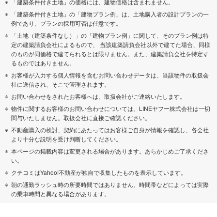
「建築条件付き土地」の価格には、建物価格は含まれません。
「建築条件付き土地」の「建物プラン例」は、土地購入者の設計プランの一
例であり、プランの採用可否は任意です。
「土地（建築条件なし）」の「建物プラン例」に関して、そのプラン例は特
定の建築請負会社によるもので、 当該建築請負会社以外で建てた場合、同様
のものが同価格で建てられるとは限りません。また、建築請負会社を特定す
るものではありません。
お客様が入力する個人情報を含むお問い合わせデータは、当該物件の取扱会
社に送信され、そこで管理されます。
お問い合わせをされたお客様へは、取扱会社がご連絡いたします。
物件に関するお客様のお問い合わせについては、LINEヤフー株式会社は一切
関与いたしません。取扱会社に直接ご確認ください。
不動産購入の検討、契約にあたってはお客様ご自身が情報を確認し、各会社
より十分な説明を受け判断してください。
本ページの掲載内容は変更される場合があります。あらかじめご了承くださ
い。
クチコミはYahoo!不動産が独自で収集したものを表示しています。
朝の通勤ラッシュ時の所要時間ではありません。時間帯などによっては実際
の乗車時間と異なる場合があります。