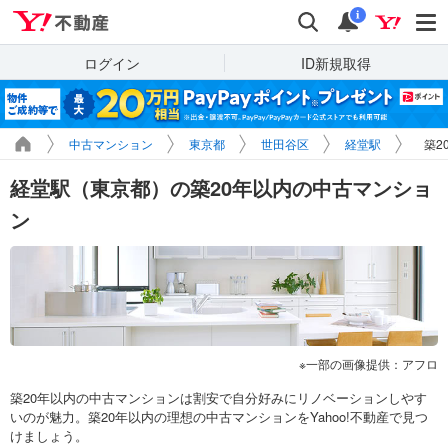
Yahoo!不動産
検索
通知
i
ログイン
ID新規取得
中古マンション
東京都
世田谷区
経堂駅
築2
経堂駅（東京都）の築20年以内の中古マンショ
ン
一部の画像提供：アフロ
築20年以内の中古マンションは割安で自分好みにリノベーションしやす
いのが魅力。築20年以内の理想の中古マンションをYahoo!不動産で見つ
けましょう。