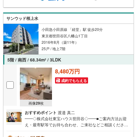
繋がりやすくなっております。ぜひお気軽にご連絡下さ
い！現地を見学される場合は「室内・現地を見学する（無
料）」ボタンよりご希望の日時をご記入いただけますとス
サンウッド桜上水
ムーズにご案内が可能です。【ウィル不動産販売はここが
強み】（1）住宅ローンに精通しており、社内にローン専門
小田急小田原線 「経堂」駅 徒歩20分
部署があります！（2）施工実績多数のリフォーム部門も社
東京都世田谷区八幡山1丁目
内にあります！（3）定休日なし！
2016年8月（築11年）
25戸 / 地上7階
5階 / 南西 / 68.34m
/ 3LDK
2
8,480万円
成約でもらえる
画像
29
枚
おすすめポイント
渡邉 真二
━━◇株式会社東宝ハウス世田谷◇━━■ご案内方法お迎
え・最寄駅等でお待ち合わせ、ご来社などご相談くださ
い。お客様の希望に合わせた物件、周辺環境などもご案内
をいたします。■ご予約方法直接お電話ください。メールで