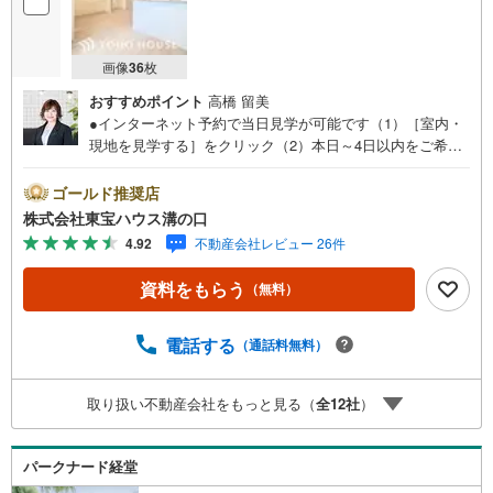
画像
36
枚
おすすめポイント
高橋 留美
●インターネット予約で当日見学が可能です（1）［室内・
現地を見学する］をクリック（2）本日～4日以内をご希望
の方は「ご要望・ご質問欄」に希望日時をご記入くださ
い！●10:00～21:00はお電話でのお問い合わせがスムーズで
ゴールド推奨店
す。【Yahoo！ 不動産キャンペーン対象店舗】当店で物件
株式会社東宝ハウス溝の口
を成約するとPayPayポイントがもらえる「Yahoo！不動産
4.92
不動産会社レビュー 26件
物件ご成約キャンペーン」の対象になります。「資料をも
らう」「見学予約をする」ボタンからお問い合わせくださ
資料をもらう
（無料）
い。※必ずYahoo！ JAPAN IDでログインしてください。※P
ayPayポイントは出金と譲渡はできません。たくさんのお
客様からのお言葉に感謝してこれからも楽しく素敵なお家
電話する
（通話料無料）
探しをお約束します。お家探しを始めてみようと思われた
らまずは、お気軽に東宝ハウス溝の口に相談してみません
取り扱い不動産会社をもっと見る（
全
12
社
）
か？何も決まっていなくて大丈夫！まずはお客様の夢をお
聞かせ下さい！未来の「不安」を「安心」に変える「未来
カレンダー」もご来店時に好評です。スタッフ一同いつで
パークナード経堂
もお客様のお問合せをお待ちしております。