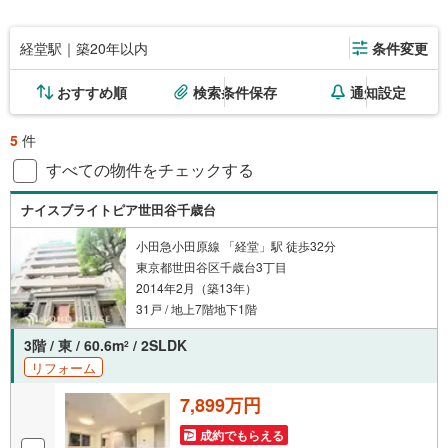
経堂駅｜築20年以内
条件変更
おすすめ順
検索条件保存
通知設定
5
件
すべての物件をチェックする
ナイスブライトピア世田谷千歳台
小田急小田原線 「経堂」駅 徒歩32分
東京都世田谷区千歳台3丁目
2014年2月（築13年）
31戸 / 地上7階地下1階
3階 / 東 / 60.6m
/ 2SLDK
2
リフォーム
7,899万円
成約でもらえる