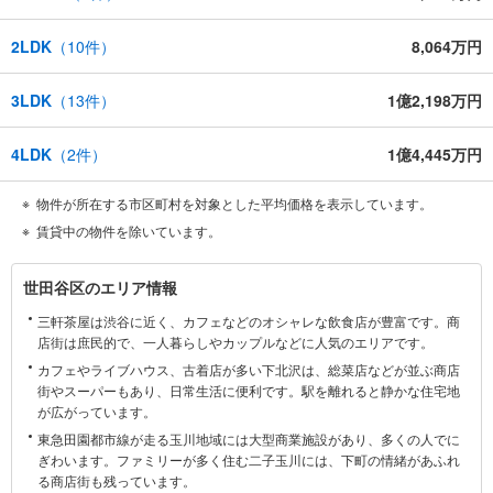
2LDK
（
10
件）
8,064万円
3LDK
（
13
件）
1億2,198万円
4LDK
（
2
件）
1億4,445万円
物件が所在する市区町村を対象とした平均価格を表示しています。
賃貸中の物件を除いています。
世
世田谷区のエリア情報
田
三軒茶屋は渋谷に近く、カフェなどのオシャレな飲食店が豊富です。商
谷
店街は庶民的で、一人暮らしやカップルなどに人気のエリアです。
区
カフェやライブハウス、古着店が多い下北沢は、総菜店などが並ぶ商店
に
街やスーパーもあり、日常生活に便利です。駅を離れると静かな住宅地
関
が広がっています。
す
東急田園都市線が走る玉川地域には大型商業施設があり、多くの人でに
る
ぎわいます。ファミリーが多く住む二子玉川には、下町の情緒があふれ
情
る商店街も残っています。