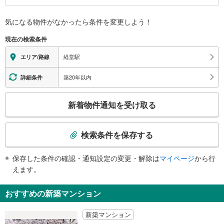
赤堤１ー５丁目、経堂コルティ、西通り、経堂駅前郵便局、バスのりば
バリアフリー状況
南口
気になる物件がなかったら
条件を変更しよう！
※段差なしでの移動経路
経堂１・５丁目、宮坂１・２丁目、桜１ー３丁目、桜丘１丁目、農大通り、平
（○：有り △：要駅員設備 ×：無し）
現在の検索条件
和通り、本町通り
地上⇔改札⇔ホーム：○
エレベータ
経堂駅
エリア/路線
・各ホーム⇔改札
エスカレータ
築20年以内
詳細条件
・各ホーム⇔改札
こ
トイレ
新着物件通知を受け取る
の
《多機能トイレ》
検
・改札内
索
その他
検索条件を保存する
条
・ＡＥＤ
件
保存した条件の確認・通知設定の変更・解除は
マイページ
から行
で
えます。
通
知
おすすめの新築マンション
を
受
新築マンション
け