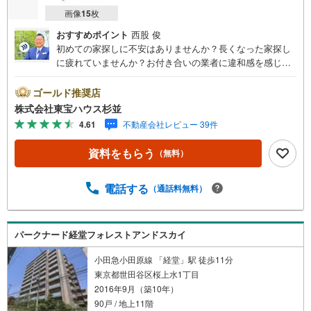
画像
15
枚
おすすめポイント
西股 俊
初めての家探しに不安はありませんか？長くなった家探し
に疲れていませんか？お付き合いの業者に違和感を感じて
いませんか？東宝ハウス杉並は仲介業者です。仲介に特化
したプロが何のしがらみもなく、お客様のが求める理想の
ゴールド推奨店
物件をお探しします。【資料請求、内見希望は下の問い合
株式会社東宝ハウス杉並
わせボタンをクリックしてください】ご見学希望の物件以
4.61
不動産会社レビュー 39件
外も併せてご案内させていただきます。遠慮なくご希望を
お伝えくださいませ。■ご見学について■【営業時間 9:00～
資料をもらう
（無料）
21:00】人気物件は特に問い合わせが集中するため、お早め
にお電話くださいませ。「室内・現地を見学する」ボタン
より予約いただくとご見学がスムーズとなります。■TOHO
電話する
（通話料無料）
HOUSE CLUB■弊社で売買されたお客様はTOHO HOUSE
CLUBに加入可能。10～20年後のリフォーム、保険の見直
しや借り換えなど、オンラインでやりとりができます。■F
パークナード経堂フォレストアンドスカイ
Pによるファイナンシャルライフサポート■ファイナンシャ
ルプランナーが住宅ローン、保険・税金、資産運用、相続
小田急小田原線 「経堂」駅 徒歩11分
などの対策をアドバイスを致します。
東京都世田谷区桜上水1丁目
2016年9月（築10年）
90戸 / 地上11階