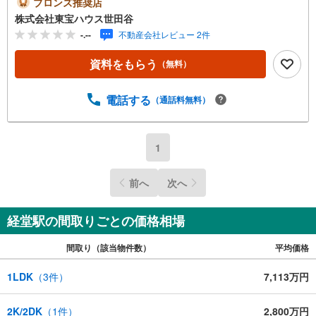
ブロンズ推奨店
のご予約も承ります。突然のご来店でも対応可能です。事
株式会社東宝ハウス世田谷
前に鍵の手配が必要な場合がございます。お早目にご連絡
-.--
不動産会社レビュー 2件
をいただけると、大変スムーズです。■その他、各種ご相談
もお気軽にどうぞ！◎ファイナンシャルプランナーによる
資料をもらう
（無料）
ライフシミュレーション・生活収支のキャッシュフローを
分かりやすくグラフに表示・お客様のライフプランに合っ
た資金計画のご提案・効果的な生命保険の見直し ◎住宅ロ
電話する
（通話料無料）
ーンのご相談・繰り上げ返済は「いつ」、「どのくらい」
するのが効果的？・どこの銀行で借りるとお得なの？・適
切な借入額は？■キッズスペースもございます☆DVD、おも
1
ちゃ、絵本、ぬりえなど充実させております。資料請求は
【下部オレンジ色資料請求ボタン】よりお問い合わせくだ
前へ
次へ
さい！
経堂駅の間取りごとの価格相場
間取り（該当物件数）
平均価格
1LDK
（
3
件）
7,113万円
2K/2DK
（
1
件）
2,800万円