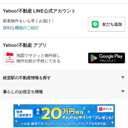
Yahoo!不動産 LINE公式アカウント
新着物件をいち早くお届け！
友だち追加
便利な機能のご紹介
Yahoo!不動産 アプリ
地図でサクッと物件探し
物件比較が手軽にできる
経堂駅の不動産情報を探す
暮らしのお役立ち情報
不動産・住宅
賃貸住宅
マンションカタログ
教えて！住まいの先生
新築マンション
中古マンション
新築一戸建て
中古一戸建て