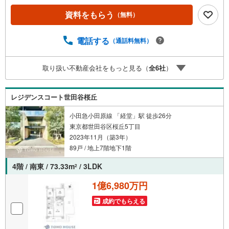
産キャンペーン対象店舗】当店で物件を成約するとPayPay
資料をもらう
（無料）
ボーナスライトがもらえる「Yahoo！ 不動産 物件ご成約キ
ャンペーン」の対象になります。「資料をもらう」「見学
予約をする」ボタンからお問い合わせください。※必ずYah
電話する
（通話料無料）
oo！ JAPAN IDでログインしてください。※PayPayボーナ
スライトは出金と譲渡はできません。ご案内・詳細な資料
取り扱い不動産会社をもっと見る（
全
6
社
）
のご請求はお気軽にどうぞ♪お電話でのお問い合わせも常
時受け付けております！お気軽にお問い合わせください。
レジデンスコート世田谷桜丘
小田急小田原線 「経堂」駅 徒歩26分
東京都世田谷区桜丘5丁目
2023年11月（築3年）
89戸 / 地上7階地下1階
4階 / 南東 / 73.33m
/ 3LDK
2
1億6,980万円
成約でもらえる