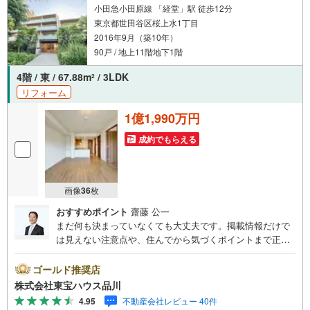
小田急小田原線 「経堂」駅 徒歩12分
東京都世田谷区桜上水1丁目
2016年9月（築10年）
90戸 / 地上11階地下1階
4階 / 東 / 67.88m
/ 3LDK
2
リフォーム
1億1,990万円
成約でもらえる
画像
36
枚
おすすめポイント
齋藤 公一
まだ何も決まっていなくても大丈夫です。掲載情報だけで
は見えない注意点や、住んでから気づくポイントまで正直
にお伝えします。東宝ハウス品川では、良いことも悪いこ
とも包み隠さずお伝えし、「納得して選ぶ」ためのサポー
ゴールド推奨店
トを大切にしています。現地でしか分からないリアルな情
株式会社東宝ハウス品川
報も含めて、一緒に後悔しない住まい探しを進めていきま
4.95
不動産会社レビュー 40件
しょう。まずはお気軽にご相談ください。【Yahoo！ 不動