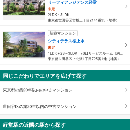
リーフィアレジデンス経堂
取
未定
る
2LDK・3LDK
・
東京都世田谷区宮坂三丁目2141番35（地番）
条
件
新築マンション
を
シティテラス桜上水
マ
未定
イ
1LDK＋2S～3LDK ※Sはサービスルーム（納戸）です。
ペ
東京都世田谷区上北沢1丁目725番1他（地番）
ー
ジ
に
同じこだわりでエリアを広げて探す
保
存
東京都の築20年以内の中古マンション
す
る
世田谷区の築20年以内の中古マンション
経堂駅の近隣の駅から探す