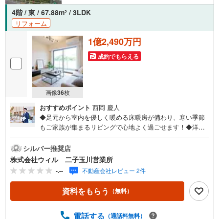
4階 / 東 / 67.88m
/ 3LDK
2
リフォーム
1億2,490万円
成約でもらえる
画像
36
枚
おすすめポイント
西岡 慶人
◆足元から室内を優しく暖める床暖房が備わり、寒い季節
もご家族が集まるリビングで心地よく過ごせます！◆洋室
のWICや廊下収納が有り、衣類から日用品まで室内を綺麗
に片付けられます！◆生ゴミの処理がスムーズになるディ
シルバー推奨店
スポーザーがあり、キッチンを衛生的に保てます！◆家事
株式会社ウィル 二子玉川営業所
の手間を軽減できる食器洗浄機が用意されており、食後の
-.--
不動産会社レビュー 2件
片付け時間を短縮して団らんの時間を生み出せます！◆雨
の日のお洗濯に便利な浴室換気乾燥機が配置され、天候を
資料をもらう
（無料）
気にせず洗濯物を乾かせます◆ペットと一緒に新生活を始
められるお部屋。毎日の暮らしの中でたくさんの癒やしを
得られます【営業時間10:00～19:00】上記時間はお電話が
電話する
（通話料無料）