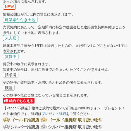
あった場合に表示されます。
NEW
情報公開日が7日以内の場合に表示されます。
建築条件付き土地
売買契約にあたって一定期間内に特定の建設会社と建築請負契約を結ぶことを
条件にしている土地に表示されます。
未入居
建築工事完了日から1年以上経過したものの、まだ誰も住んだことがない住宅に
表示されます。
賃貸中
賃貸中の物件に表示されます。
賃貸中の物件は、原則ご自身でお住まいいただくことができません。
請求済
その物件が資料請求・お問い合わせ済みの場合に表示されます。
既読
その物件を既にご覧になっている場合に表示されます。
成約でもらえる
【Yahoo!不動産】物件ご成約で最大20万円相当PayPayポイントプレゼント！
の対象物件です。詳細は
プレゼント詳細
をご覧ください。
ゴールド推奨店
ゴールド推奨店 取り扱い物件
シルバー推奨店
シルバー推奨店 取り扱い物件