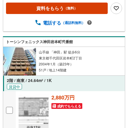
ろんのこと、エリアのニーズに合った人気のお部屋等、賃
資料をもらう
（無料）
貸営業経験スタッフの培ってきた知識と経験を基に物件を
選定して、お部屋をご紹介している為、空室リスクに対し
ての対策はお任せください。掲載されている物件は、弊社
電話する
（通話料無料）
にてご紹介可能な物件のごく一部ですので、お気軽にお問
い合わせください。※記載賃料等の収入や利回りは、将来に
わたり、得られることを保証するものではありません。※賃
トーシンフェニックス神田岩本町弐番館
料等については、賃貸中のものについては現在の賃料等
で、空室または所有者居住中等のものについては、周辺の
山手線 「神田」駅 徒歩6分
賃料相場に基づき、満室時を想定して表示しています。
東京都千代田区岩本町2丁目
2004年1月（築23年）
51戸 / 地上14階建
2階 / 南東 / 24.64m
/ 1K
2
賃貸中
2,880万円
成約でもらえる
画像
12
枚