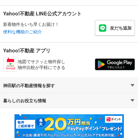
Yahoo!不動産 LINE公式アカウント
新着物件をいち早くお届け！
友だち追加
便利な機能のご紹介
Yahoo!不動産 アプリ
地図でサクッと物件探し
物件比較が手軽にできる
神田駅の不動産情報を探す
暮らしのお役立ち情報
不動産・住宅
賃貸住宅
マンションカタログ
教えて！住まいの先生
新築マンション
中古マンション
新築一戸建て
中古一戸建て