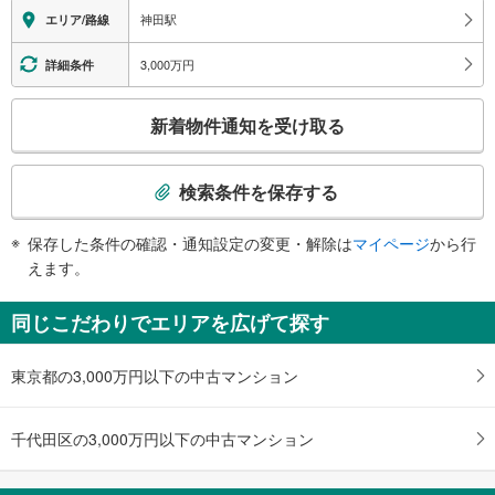
鍛治町２丁目方面、須田町２丁目方面、東松下町方面、東紺屋町方面、岩本町
【東京メトロ】
神田駅
エリア/路線
方面、東神田方面、小伝馬町方面、北乗物町方面、紺屋町方面、西福田町方
地上⇔改札：
面、美倉町方面、神田富士町方面、日本橋方面、中央通り、神田消防署、三越
内神田方面改札（１～４番出口側）：×
3,000万円
詳細条件
本店、日本銀行本店、ＪＲ新日本橋駅、都営地下鉄岩本町駅
須田町方面改札（５・６番出口側）：○
西口（ＪＲ）
改札⇔ホーム：
こ
内神田方面改札：○
銀座線、内神田１～３丁目方面、大手町方面、神田美土代町方面、神田司町方
新着物件通知を受け取る
の
須田町方面改札：△（階段昇降機）
面、神田多町方面、神田鍛治町３丁目方面、神田小川町方面、神田錦町方面、
エレベータ
検
千代田区立スポーツセンター、ＮＴＴ神田、東京都千代田区合同庁舎、 千代
田都税事務所、 水道局中央支所・千代田営業所、警視庁神田運転免許更新セ
索
【ＪＲ】
検索条件を保存する
ンター、神田外語学院、グランドセントラルホテル
条
・各ホーム⇔各改札
南口（ＪＲ）
【東京メトロ】
件
保存した条件の確認・通知設定の変更・解除は
マイページ
から行
・須田町方面改札⇔６番出口
タクシーのりば、鍛治町１～２丁目方面、日本橋室町１～４丁目方面、日本橋
で
えます。
エスカレータ
本石町１～４丁目方面、日本橋本町１～４丁目方面、岩本町１～３丁目方面、
通
神田美倉町方面、神田西福田町方面、日本橋小伝馬町方面、中央通り、ＪＲ新
【ＪＲ】
知
日本橋駅、日本銀行本店、三越本店
同じこだわりでエリアを広げて探す
・各ホーム⇔各改札
を
１出口
トイレ
受
ＪＲ神田駅 北口・東口、ＪＲ神田駅 西口・南口、タクシーのりば、みずほ
【ＪＲ】
東京都の3,000万円以下の中古マンション
け
銀行、三井住友銀行、地方銀行会館、千代田合同庁舎、千代田区立スポーツセ
《多機能トイレ》
取
ンター、内神田１−３丁目、鍛冶町１・２丁目、神田紺屋町、日本橋室町１−４
・各改札内
る
丁目、日本橋本町１−４丁目
その他
千代田区の3,000万円以下の中古マンション
・
２出口
【ＪＲ】
条
神田ビル、内神田１−３丁目
・点字運賃表