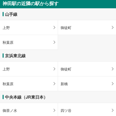
件
３出口
神田駅の近隣の駅から探す
・ＡＥＤ
を
【東京メトロ】
バスのりば、三菱ＵＦＪ銀行、神田駅北口交差点、中央通り、昭和通り、鍛冶
マ
・ＡＥＤ
町２丁目、神田東松下町
山手線
イ
４出口
ペ
バスのりば、ニューセントラルホテル、神田さくら館、 千代田小学校、 神
上野
御徒町
ー
田まちかど図書館、京王プレッソイン神田、神田駅北口交差点、中央通り、神
ジ
田鍛冶町３丁目、神田多町、神田司町、神田美土代町
５出口
に
秋葉原
保
（利用時間 ７：００～２１：００）、三菱ＵＦＪ銀行、中央通り、神田須田
存
町１・２丁目
京浜東北線
６出口
す
る
（利用時間 ７：００～２１：００）、りそな銀行、神田郵便局、万世橋区民
上野
御徒町
会館、千代田清掃事務所、万世橋警察署、万世橋、靖国通り、神田須田町１・
２丁目、神田淡路町１・２丁目、須田町交差点、メトロ文化財団
秋葉原
新橋
中央本線（JR東日本）
御茶ノ水
四ツ谷