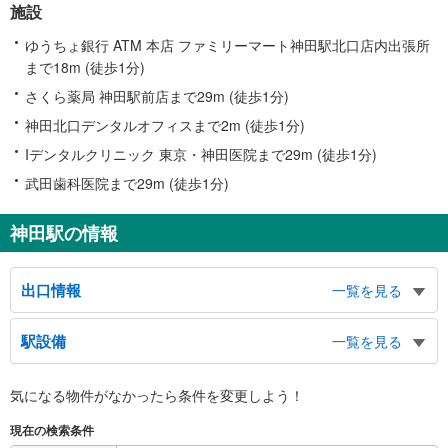
施設
ゆうちょ銀行 ATM 本店 ファミリーマート神田駅北口店内出張所
まで18m (徒歩1分)
さくら薬局 神田駅前店まで29m (徒歩1分)
神田北口デンタルオフィスまで2m (徒歩1分)
Iデンタルクリニック 東京・神田医院まで29m (徒歩1分)
武田歯科医院まで29m (徒歩1分)
神田駅の情報
出口情報
一覧を見る
北口（ＪＲ）
駅設備
一覧を見る
銀座線、鍛治町３丁目方面、内神田１～３丁目方面、須田町１丁目方面、多町
２丁目方面、小川町方面、司町方面、美土代町方面、錦町方面、淡路町１・２
バリアフリー状況
丁目方面、神田外語学院、グランドセントラルホテル、ＮＴＴ神田、ＪＲ神田
気になる物件がなかったら
条件を変更しよう！
※段差なしでの移動経路
万世橋ビル、マーチ エキュート 神田万世橋
（○：有り △：要駅員設備 ×：無し）
東口（ＪＲ）
現在の検索条件
【ＪＲ東日本】：○