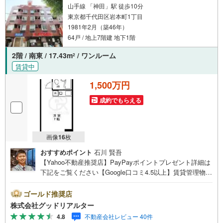
山手線 「神田」駅 徒歩10分
東京都千代田区岩本町1丁目
1981年2月（築46年）
64戸 / 地上7階建 地下1階
2階 / 南東 / 17.43m
/ ワンルーム
2
賃貸中
1,500万円
成約でもらえる
画像
16
枚
おすすめポイント
石川 賢吾
【Yahoo不動産推奨店】PayPayポイントプレゼント詳細は
下記をご覧ください【Google口コミ4.5以上】賃貸管理物件
の入居率99％※2026年6月末時点お薦めのマンションのご紹
介です。投資用マンションを購入する際、最大のリスクは
ゴールド推奨店
空室リスクです。利回りがいくら高かろうとも、空室が続
株式会社グッドリアルター
いてしまえば、絵に描いた餅になってしまいます。弊社で
4.8
不動産会社レビュー 40件
ご紹介するマンションは、人気エリアのお薦め物件はもち