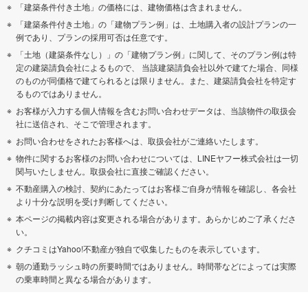
「建築条件付き土地」の価格には、建物価格は含まれません。
「建築条件付き土地」の「建物プラン例」は、土地購入者の設計プランの一
例であり、プランの採用可否は任意です。
「土地（建築条件なし）」の「建物プラン例」に関して、そのプラン例は特
定の建築請負会社によるもので、 当該建築請負会社以外で建てた場合、同様
のものが同価格で建てられるとは限りません。また、建築請負会社を特定す
るものではありません。
お客様が入力する個人情報を含むお問い合わせデータは、当該物件の取扱会
社に送信され、そこで管理されます。
お問い合わせをされたお客様へは、取扱会社がご連絡いたします。
物件に関するお客様のお問い合わせについては、LINEヤフー株式会社は一切
関与いたしません。取扱会社に直接ご確認ください。
不動産購入の検討、契約にあたってはお客様ご自身が情報を確認し、各会社
より十分な説明を受け判断してください。
本ページの掲載内容は変更される場合があります。あらかじめご了承くださ
い。
クチコミはYahoo!不動産が独自で収集したものを表示しています。
朝の通勤ラッシュ時の所要時間ではありません。時間帯などによっては実際
の乗車時間と異なる場合があります。