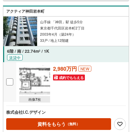
い合わせください。※記載賃料等の収入や利回りは、将来に
わたり、得られることを保証するものではありません。※賃
アクティア神田岩本町
料等については、賃貸中のものについては現在の賃料等
で、空室または所有者居住中等のものについては、周辺の
山手線 「神田」駅 徒歩5分
賃料相場に基づき、満室時を想定して表示しています。
東京都千代田区岩本町2丁目
2003年4月（築24年）
33戸 / 地上12階建
6階 / 南 / 22.74m
/ 1K
2
賃貸中
2,980万円
NEW
成約でもらえる
画像
7
枚
株式会社I.C.デザイン
資料をもらう
（無料）