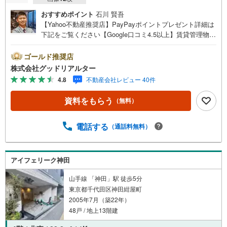
おすすめポイント
石川 賢吾
【Yahoo不動産推奨店】PayPayポイントプレゼント詳細は
下記をご覧ください【Google口コミ4.5以上】賃貸管理物件
の入居率99％※2026年3月末時点お薦めのマンションのご紹
介です。投資用マンションを購入する際、最大のリスクは
ゴールド推奨店
空室リスクです。利回りがいくら高かろうとも、空室が続
株式会社グッドリアルター
いてしまえば、絵に描いた餅になってしまいます。弊社で
4.8
不動産会社レビュー 40件
ご紹介するマンションは、人気エリアのお薦め物件はもち
ろんのこと、エリアのニーズに合った人気のお部屋等、賃
資料をもらう
（無料）
貸営業経験スタッフの培ってきた知識と経験を基に物件を
選定して、お部屋をご紹介している為、空室リスクに対し
ての対策はお任せください。掲載されている物件は、弊社
電話する
（通話料無料）
にてご紹介可能な物件のごく一部ですので、お気軽にお問
い合わせください。※記載賃料等の収入や利回りは、将来に
わたり、得られることを保証するものではありません。※賃
アイフェリーク神田
料等については、賃貸中のものについては現在の賃料等
で、空室または所有者居住中等のものについては、周辺の
山手線 「神田」駅 徒歩5分
賃料相場に基づき、満室時を想定して表示しています。
東京都千代田区神田紺屋町
2005年7月（築22年）
48戸 / 地上13階建