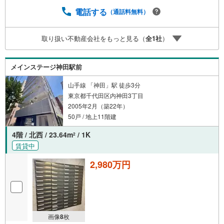
電話する
（通話料無料）
取り扱い不動産会社をもっと見る（
全
1
社
）
メインステージ神田駅前
山手線 「神田」駅 徒歩3分
東京都千代田区内神田3丁目
2005年2月（築22年）
50戸 / 地上11階建
4階 / 北西 / 23.64m
/ 1K
2
賃貸中
2,980万円
画像
8
枚