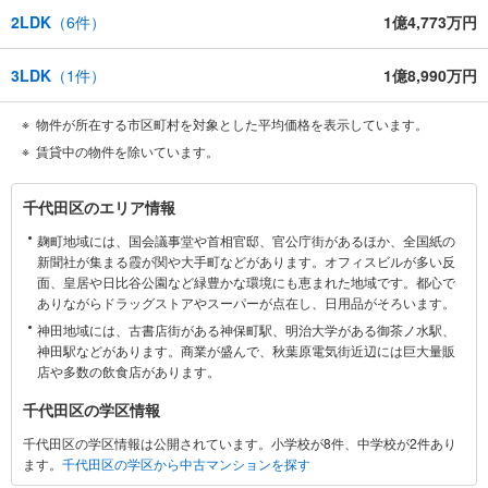
2LDK
（
6
件）
1億4,773万円
3LDK
（
1
件）
1億8,990万円
物件が所在する市区町村を対象とした平均価格を表示しています。
賃貸中の物件を除いています。
千
千代田区のエリア情報
代
麹町地域には、国会議事堂や首相官邸、官公庁街があるほか、全国紙の
田
新聞社が集まる霞が関や大手町などがあります。オフィスビルが多い反
区
面、皇居や日比谷公園など緑豊かな環境にも恵まれた地域です。都心で
に
ありながらドラッグストアやスーパーが点在し、日用品がそろいます。
関
神田地域には、古書店街がある神保町駅、明治大学がある御茶ノ水駅、
す
神田駅などがあります。商業が盛んで、秋葉原電気街近辺には巨大量販
る
店や多数の飲食店があります。
情
千代田区の学区情報
報
千代田区の学区情報は公開されています。小学校が8件、中学校が2件あり
ます。
千代田区の学区から中古マンションを探す