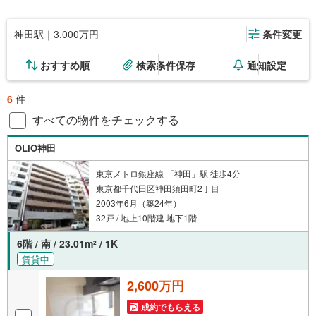
神田駅｜3,000万円
条件変更
おすすめ順
検索条件保存
通知設定
6
件
すべての物件をチェックする
OLIO神田
東京メトロ銀座線 「神田」駅 徒歩4分
東京都千代田区神田須田町2丁目
2003年6月（築24年）
32戸 / 地上10階建 地下1階
6階 / 南 / 23.01m
/ 1K
2
賃貸中
2,600万円
成約でもらえる