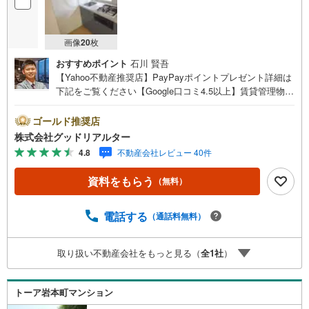
画像
20
枚
おすすめポイント
石川 賢吾
【Yahoo不動産推奨店】PayPayポイントプレゼント詳細は
下記をご覧ください【Google口コミ4.5以上】賃貸管理物件
の入居率99％※2026年3月末時点お薦めのマンションのご紹
介です。投資用マンションを購入する際、最大のリスクは
ゴールド推奨店
空室リスクです。利回りがいくら高かろうとも、空室が続
株式会社グッドリアルター
いてしまえば、絵に描いた餅になってしまいます。弊社で
4.8
不動産会社レビュー 40件
ご紹介するマンションは、人気エリアのお薦め物件はもち
ろんのこと、エリアのニーズに合った人気のお部屋等、賃
資料をもらう
（無料）
貸営業経験スタッフの培ってきた知識と経験を基に物件を
選定して、お部屋をご紹介している為、空室リスクに対し
ての対策はお任せください。掲載されている物件は、弊社
電話する
（通話料無料）
にてご紹介可能な物件のごく一部ですので、お気軽にお問
い合わせください。※記載賃料等の収入や利回りは、将来に
取り扱い不動産会社をもっと見る（
全
1
社
）
わたり、得られることを保証するものではありません。※賃
料等については、賃貸中のものについては現在の賃料等
で、空室または所有者居住中等のものについては、周辺の
トーア岩本町マンション
賃料相場に基づき、満室時を想定して表示しています。