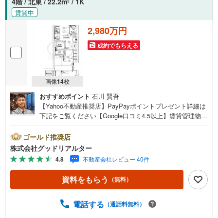
4階 / 北東 / 22.2m
/ 1K
2
賃貸中
2,980万円
成約でもらえる
画像
14
枚
おすすめポイント
石川 賢吾
【Yahoo不動産推奨店】PayPayポイントプレゼント詳細は
下記をご覧ください【Google口コミ4.5以上】賃貸管理物件
の入居率99％※2026年3月末時点お薦めのマンションのご紹
介です。投資用マンションを購入する際、最大のリスクは
ゴールド推奨店
空室リスクです。利回りがいくら高かろうとも、空室が続
株式会社グッドリアルター
いてしまえば、絵に描いた餅になってしまいます。弊社で
4.8
不動産会社レビュー 40件
ご紹介するマンションは、人気エリアのお薦め物件はもち
ろんのこと、エリアのニーズに合った人気のお部屋等、賃
資料をもらう
（無料）
貸営業経験スタッフの培ってきた知識と経験を基に物件を
選定して、お部屋をご紹介している為、空室リスクに対し
ての対策はお任せください。掲載されている物件は、弊社
電話する
（通話料無料）
にてご紹介可能な物件のごく一部ですので、お気軽にお問