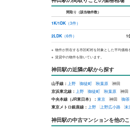
いすみ鉄
間取り（該当物件数）
IGRいわ
1K/1DK
（
3
件）
弘南鉄道
2LDK
（
6
件）
1
由利高原
物件が所在する市区町村を対象とした平均価格
長野電鉄
賃貸中の物件を除いています。
宇都宮ラ
神田駅の近隣の駅から探す
鹿島臨海
山手線：
上野
御徒町
秋葉原
神田
小湊鐵道
(
京浜東北線：
上野
御徒町
秋葉原
神田
上毛電気
中央本線（JR東日本）：
東京
神田
御茶
流鉄流山
東京メトロ銀座線：
上野
上野広小路
末
京成本線
(
神田駅の中古マンションを他のこ
京成金町