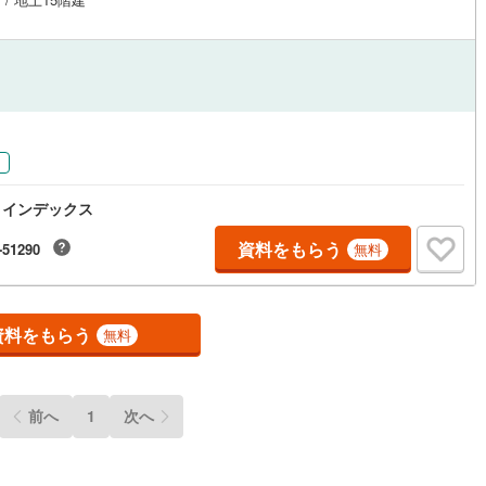
営地下鉄東山線
(
29
)
名古屋市営地下鉄名城線
(
31
)
営地下鉄桜通線
(
16
)
名古屋市営地下鉄上飯田線
(
2
)
地下鉄烏丸線
(
36
)
京都市営地下鉄東西線
(
36
)
tro今里筋線
(
8
)
OsakaMetro御堂筋線
(
113
)
り
tro四つ橋線
(
90
)
OsakaMetro中央線
(
53
)
ィインデックス
tro堺筋線
(
67
)
神戸市営地下鉄西神・山手線
(
21
)
資料をもらう
-51290
無料
下鉄空港線
(
31
)
福岡市地下鉄箱崎線
(
10
)
資料をもらう
1
)
函館市電
(
1
)
無料
りび鉄道
(
0
)
わたらせ渓谷鐵道
(
0
)
行
(
0
)
会津鉄道
(
0
)
前へ
1
次へ
縦貫鉄道
(
0
)
しなの鉄道北しなの線
(
0
)