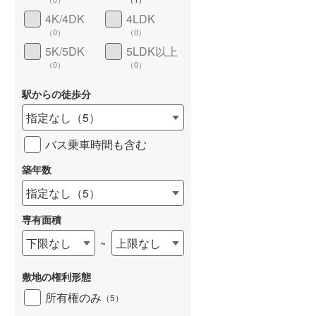
(
0
)
(
5
)
(
11
)
和歌山線
(
1
)
4K/4DK
4LDK
（
0
）
（
0
）
東西線
(
30
)
5K/5DK
5LDK以上
（
0
）
（
0
）
予讃線
(
1
)
詳しく見る
駅からの徒歩分
高徳線
(
3
)
指定なし
（
5
）
牟岐線
(
2
)
バス乗車時間も含む
山陽本線（JR九州）
(
0
)
築年数
篠栗線
(
13
)
指定なし
（
5
）
指宿枕崎線
(
2
)
専有面積
筑肥線
(
2
)
下限なし
上限なし
~
久大本線
(
10
)
敷地の権利形態
日田彦山線
(
2
)
所有権のみ
（
5
）
筑豊本線
(
0
)