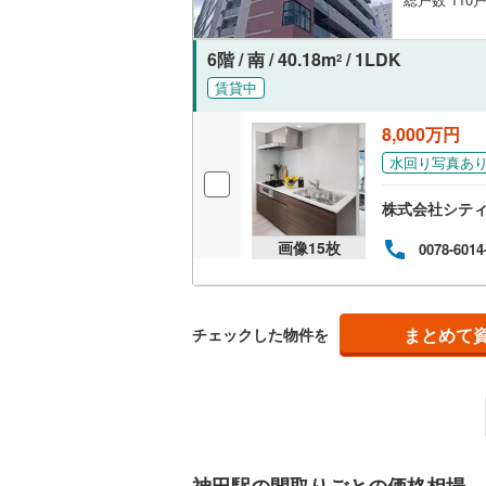
名古屋市
6階 / 南 / 40.18m
/ 1LDK
2
名古屋市
賃貸中
京都市営
8,000万円
OsakaMe
水回り写真あ
OsakaMe
株式会社シテ
OsakaMe
画像
15
枚
0078-6014
福岡市地
私鉄・その他
まとめて
札幌市電
(
チェックした物件を
道南いさ
阿武隈急
秋田内陸
神田駅の間取りごとの価格相場