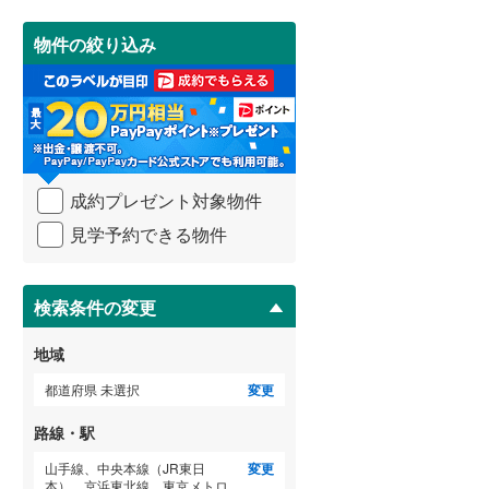
(
0
)
(
0
)
(
0
)
を
受
武蔵野線
(
27
)
物件の絞り込み
け
ゲストルーム
横須賀線
(
76
)
（
0
）
取
る
みどり湖
(
0
)
(
0
)
青梅線
(
18
)
・
条
小海線
(
2
)
件
(
0
)
ＴＶモニタ付インターホン
を
京浜東北線
(
295
)
成約プレゼント対象物件
マ
（
3
）
イ
見学予約できる物件
総武線
(
279
)
ペ
ー
御殿場線
(
9
)
ジ
に
検索条件の変更
中央本線（JR東海）
(
20
)
保
存
地域
太多線
(
0
)
す
る
都道府県 未選択
変更
名松線
(
1
)
(
9
)
(
6
)
(
5
)
路線・駅
東海道本線（JR西日本）
(
135
)
山手線、中央本線（JR東日
変更
小浜線
(
2
)
本）、京浜東北線、東京メトロ