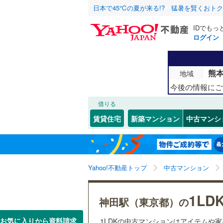
日本で45℃の夏が来る!? 猛暑を賢くおト
IDでもっ
ログイン
北海道
JR
北海道
函館本線
(
こだわり条件
リフォーム、
熊
地域
石勝線
(
0
)
リノベー
今後の情報にご
東北
青森
（
2
）
根室本線
(
借りる
(
1
)
(
1
)
(
1
関東
東京
賃貸住宅
新築マンション
中古マンシ
石北本線
(
共用設備
常磐線
(
81
宅配ボッ
信越・北陸
新潟
高崎線
(
43
トランク
Yahoo!不動産トップ
中古マンション
東海
愛知
両毛線
(
3
)
駐車場空
(
16
)
(
19
)
(
3
烏山線
(
1
)
（
1
）
1LD
近畿
大阪
神田駅（東京都）の
石巻線
(
1
)
管理・管理規
お気に入りから資料請求
1LDKの中古マンションはアイテムや