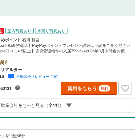
1
)
七尾線
(
0
)
ッチン
（
1
）
対面キッチン
（
1
）
高山本線（JR西日本）
(
0
)
2
)
(
18
)
(
10
)
(
10
)
(
8
)
(
13
)
(
5
)
室内写真あり
水回り写真あり
る
JR西日本）
(
6
)
湖西線
(
16
)
機あり
（
4
）
浴室に窓あり
（
0
）
すめポイント
石川 賢吾
福知山線
(
64
)
hoo不動産推奨店】PayPayポイントプレゼント詳細は下記をご覧ください
ogle口コミ4.5以上】賃貸管理物件の入居率99％※2026年3月末時点お薦め
庭
ウェイ
(
16
)
(
7
)
(
11
)
(
12
)
(
6
)
(
2
)
0
)
播但線
(
7
)
ンションのご紹介です。投資用マンションを購入する際、最大のリスクは
リスクです。利回りがいくら高かろうとも、空室が続いてしまえば、絵に
奨店
ルコニー
（
0
）
専用庭
（
0
）
津山線
(
0
)
た餅になってしまいます。弊社でご紹介するマンションは、人気エリアの
ドリアルター
め物件はもちろんのこと、エリアのニーズに合った人気のお部屋等、賃貸
不動産会社レビュー 40件
4.8
伯備線
(
2
)
経験スタッフの培ってきた知識と経験を基に物件を選定して、お部屋をご
)
している為、空室リスクに対しての対策はお任せください。掲載されてい
資料をもらう
-53131
呉線
(
1
)
無料
件は、弊社にてご紹介可能な物件のごく一部ですので、お気軽にお問い合
インクローゼット
ください。※記載賃料等の収入や利回りは、将来にわたり、得られることを
山口線
(
0
)
するものではありません。※賃料等については、賃貸中のものについては現
不動産会社をもっと見る（
全
1
社
）
賃料等で、空室または所有者居住中等のものについては、周辺の賃料相場
)
(
1
)
(
1
)
(
2
)
(
4
)
(
0
)
(
0
)
0
)
美祢線
(
0
)
づき、満室時を想定して表示しています。
契約、入居関連など
因美線
(
0
)
能
（
0
）
草津線
(
0
)
田」駅 徒歩6分