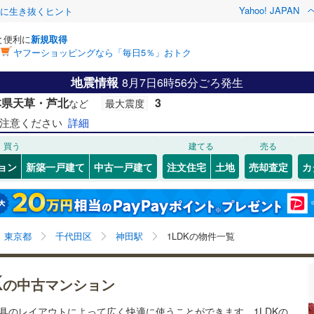
Yahoo! JAPAN
クに生き抜くヒント
と便利に
新規取得
ヤフーショッピングなら「毎日5％」おトク
検索条件を保存しました
地震情報
8月7日6時56分ごろ発生
3
)
札沼線
(
2
)
リノベーション
本県天草・芦北
3
など
最大震度
この検索条件の新着物件通知は、
マイページ
から設定できます。
室蘭本線
(
1
)
ション・リフォーム
築古・築30年以上
（
0
）
注意ください
詳細
岩手
宮城
秋田
山形
0
)
富良野線
(
1
)
高輪ゲートウェイ
1
)
買う
(
22
)
(
30
)
建てる
(
16
)
(
15
)
売る
(
36
)
神田駅、1LDK
神奈川
埼玉
千葉
茨城
ョン
新築一戸建て
中古一戸建て
注文住宅
土地
売却査定
カ
1
)
釧網本線
(
0
)
)
水郡線
(
4
)
クスあり
（
3
）
24時間ゴミ出し可
（
2
）
長野
富山
石川
福井
(
6
)
)
上越線
(
22
)
検索条件を保存する
ルーム
（
1
）
エレベーター
（
4
）
東京都
千代田区
神田駅
1LDKの物件一覧
閉じる
閉じる
お気に入りリストを見る
お気に入りリストを見る
閉じる
閉じる
岐阜
静岡
三重
水戸線
(
2
)
きあり（近隣を含む）
オートロック
（
4
）
マイページ
4
)
(
12
)
(
26
)
(
14
)
(
31
)
(
20
)
(
4
)
仙山線
(
7
)
K
兵庫
京都
滋賀
奈良
の中古マンション
気仙沼線
(
0
)
約
家具のレイアウトによって広く快適に使うことができます。1LDKの