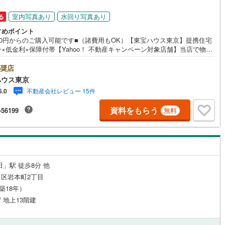
円
)
(
2
)
(
2
)
(
2
)
(
0
)
(
0
)
(
0
)
)
鶴見線
(
3
)
室内写真あり
水回り写真あり
る
すめポイント
ルジュサービス
)
（
0
）
キッズルーム
根岸線
(
47
)
（
0
）
金0円からのご購入可能です■（諸費用もOK）【東宝ハウス東京】提携住宅
すずらんの里
)
(
0
)
(
0
)
(
0
)
(
2
)
(
1
)
×低金利×保障付帯【Yahoo！ 不動産キャンペーン対象店舗】当店で物件
)
中央本線（JR東日本）
(
178
)
するとPayPayボーナスライトがもらえる「Yahoo！ 不動産 物件ご成約
ンペーン」の対象になります。「資料をもらう」「見学予約をする」ボタ
奨店
0
)
八高線
(
14
)
お問い合わせください。※必ずYahoo！ JAPAN IDでログインしてくださ
ハウス東京
2
）
オール電化
（
0
）
※PayPayボーナスライトは出金と譲渡はできません。ご案内・詳細な資料
0
)
大糸線（JR東日本）
(
0
)
不動産会社レビュー 15件
5.0
(
0
)
請求はお気軽にどうぞ♪お電話でのお問い合わせも常時受け付けておりま
お気軽にお問い合わせください。
各駅停車）
(
22
)
埼京線
(
245
)
資料をもらう
-56199
無料
全体
)
東海道本線（JR東海）
(
86
)
)
(
0
)
(
0
)
リー住宅
（
0
）
飯田線
(
0
)
高山本線（JR東海）
(
5
)
田」駅 徒歩8分 他
区岩本町2丁目
ダイニング15畳以上
JR東海）
(
7
)
紀勢本線（JR東海）
(
1
)
（築18年）
)
(
2
)
(
7
)
(
5
)
(
8
)
(
12
)
(
18
)
/ 地上13階建
博多南線
(
11
)
R西日本）
(
0
)
北陸本線
(
2
)