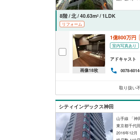
後藤寺線
(
8階 / 北 / 40.63m
/ 1LDK
2
東北新幹
リフォーム
秋田新幹
1億800万円
山陽新幹
室内写真あり
西九州新
アドキャスト
地下鉄
札幌市営
画像
18
枚
0078-6014
仙台市地
取り扱い
東京メト
東京メト
シティインデックス神田
東京メト
山手線 「神
東京都千代田
都営浅草
2016年12
都営大江
総戸数 110戸