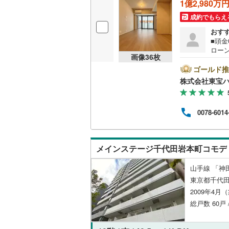
1億2,980万
(
0
)
(
0
)
(
0
共用施設
南武線
(
29
成約でもらえ
おす
コンシェ
横浜線
(
43
■頭
(
0
)
(
0
)
(
0
ローン
相模線
(
30
画像
36
枚
を成約
設備
キャ
ゴールド推
五日市線
(
ンから
株式会社東宝
床暖房
（
い。
篠ノ井線
(
のご
す！
常磐線（
0078-6014
間取り、居室
伊東線
(
81
(
0
)
(
0
)
(
0
バリアフ
メインステージ千代田岩本町コモデ
身延線
(
0
)
LD
武豊線
(
1
)
山手線 「神
東京都千代田
リビング
関西本線（
2009年4月
さいたま新都心
(
5
)
(
0
（
0
）
総戸数 60戸 
参宮線
(
0
)
キッチン
大糸線（J