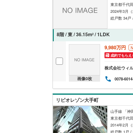
東京都千代田
(
25
)
(
21
)
(
6
オンライン対
桜井線
(
3
)
2024年3月
オンライ
総戸数 34戸 
阪和線
(
9
)
虎ノ門
おおさか
(
11
)
(
1
8階 / 東 / 36.15m
/ 1LDK
オンライ
2
(
8
)
内子線
(
0
)
9,980万円
鳴門線
(
0
)
成約でもらえ
土讃線
(
1
)
株式会社ウィ
鹿児島本
画像
0
枚
0078-6014
三角線
(
1
)
長崎本線
(
リビオレゾン大手町
佐世保線
(
山手線 「神
豊肥本線
(
東京都千代田
2014年2月
日南線
(
2
)
総戸数 1戸 /