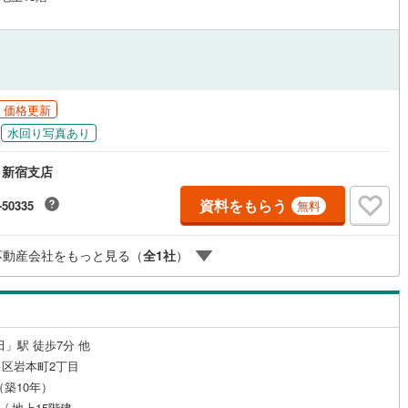
0
)
宮崎空港線
(
1
)
線
(
23
)
上越新幹線
(
33
)
線
(
18
)
北陸新幹線
(
17
)
価格更新
線
(
39
)
北陸新幹線（JR西日本）
(
10
)
水回り写真あり
幹線
(
0
)
 新宿支店
地下鉄南北線
(
5
)
札幌市営地下鉄東西線
(
5
)
資料をもらう
-50335
無料
下鉄南北線
(
12
)
仙台市地下鉄東西線
(
9
)
不動産会社をもっと見る（
全
1
社
）
ロ丸ノ内線
(
236
)
東京メトロ丸ノ内方南支線
(
34
)
ロ東西線
(
147
)
東京メトロ千代田線
(
164
)
ロ半蔵門線
(
193
)
東京メトロ南北線
(
220
)
田」駅 徒歩7分 他
区岩本町2丁目
線
(
238
)
都営三田線
(
215
)
月（築10年）
戸線
(
390
)
横浜市営地下鉄ブルーライン
(
68
)
 / 地上15階建