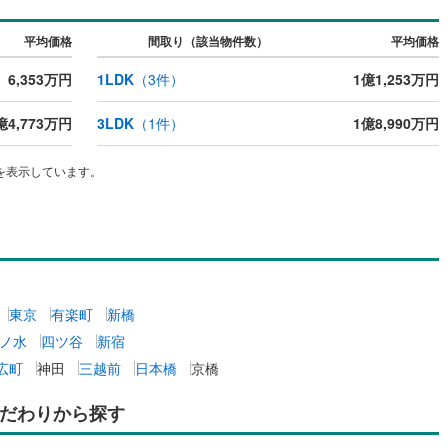
道
(
0
)
北越急行ほくほく線
(
0
)
平均価格
間取り（該当物件数）
平均価格
て銀河鉄道
(
1
)
青い森鉄道
(
1
)
6,353万円
1LDK
（
3
件）
1億1,253万円
弘南線
(
0
)
弘南鉄道大鰐線
(
0
)
億4,773万円
3LDK
（
1
件）
1億8,990万円
鉄道鳥海山ろく線
(
0
)
福島交通飯坂線
(
0
)
を表示しています。
長野線
(
0
)
上田電鉄別所線
(
0
)
イトレール
(
1
)
関東鉄道竜ケ崎線
(
0
)
鉄道大洗鹿島線
(
2
)
ひたちなか海浜鉄道湊線
(
0
)
0
)
千葉都市モノレール
(
2
)
東京
有楽町
新橋
鉄道上毛線
(
0
)
秩父鉄道
(
0
)
ノ水
四ツ谷
新宿
線
(
3
)
つくばエクスプレス
(
73
)
広町
神田
三越前
日本橋
京橋
52
)
京成押上線
(
29
)
だわりから探す
線
(
3
)
京成千原線
(
0
)