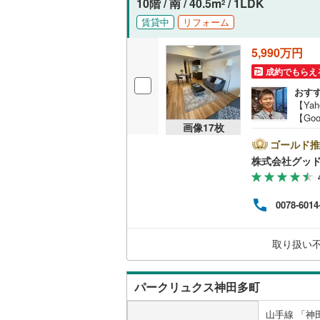
10階 / 南 / 40.5m
/ 1LDK
2
(
3
)
越美北線
(
独立型キ
賃貸中
リフォーム
氷見線
(
1
)
5,990万円
浴室
(
1
)
(
7
)
(
1
成約でもらえ
紀勢本線（
浴室乾燥
おす
桜島線
(
3
)
【Ya
【Go
バルコニー、
高輪ゲート
(
22
)
(
30
)
加古川線
(
画像
17
枚
のマ
空室
ゴールド推
ルーフバ
赤穂線
(
3
)
描い
株式会社グッ
お薦
宇野線
(
1
)
営業
収納
(
6
紹介
0078-6014
福塩線
(
1
)
る物
ウォーク
わせ
岩徳線
(
0
)
（
1
）
保証
取り扱い
在の
(
8
)
(
14
)
(
9
小野田線
(
に基
販売、価格、
舞鶴線
(
0
)
パークリュクス神田多町
即入居可
木次線
(
0
)
山手線 「神