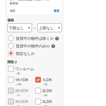
銀座線
城端線
(
1
)
神田
変更
関西本線（JR西日本）
(
16
)
価格
(
1
)
(
1
)
(
11
)
大阪環状線
(
91
)
下限なし
上限なし
~
山陽本線（JR西日本）
(
22
)
賃貸中の物件は除く
(
3
)
(
1
)
(
1
)
(
16
)
姫新線
(
7
)
賃貸中の物件のみ
(
2
)
ワイドバルコニー
（
1
）
吉備線
(
1
)
指定なし
(
5
)
芸備線
(
1
)
間取り
可部線
(
2
)
ワンルーム
（
2
）
宇部線
(
0
)
1K/1DK
1LDK
(
0
)
(
3
)
（
10
）
（
5
）
山陰本線
(
20
)
2K/2DK
2LDK
境線
(
0
)
（
0
）
（
6
）
3K/3DK
3LDK
奈良線
(
10
)
（
0
）
（
1
）