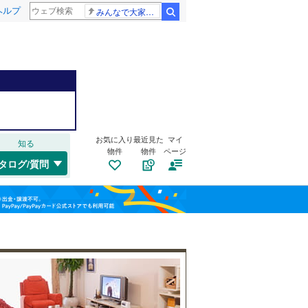
ヘルプ
みんなで大家さん 2881億円
検索
千歳線
(
2
)
日高本線
(
1
)
福島
宗谷本線
(
1
)
お気に入り
最近見た
マイ
知る
(
31
)
(
49
)
(
66
)
物件
物件
ページ
栃木
群馬
山梨
タログ/質問
東北本線
(
49
)
川越線
(
8
)
自転車置き場
（
3
）
吾妻線
(
21
)
バイク置き場
（
1
）
日光線
(
1
)
防犯カメラ
（
2
）
(
6
)
(
7
)
(
12
)
仙石線
(
4
)
和歌山
大船渡線
(
0
)