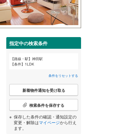
田沢湖線
(
1
)
八戸線
(
0
)
磐越西線
(
2
)
宮崎
鹿児島
沖縄
2階以上
（
5
）
陸羽西線
(
0
)
(
16
)
(
16
)
(
19
)
指定中の検索条件
左沢線
(
1
)
最上階
（
0
）
路線・駅
神田駅
津軽線
(
1
)
する
る
条件
1LDK
条件をリセットする
条件をリセットする
条件をリセットする
条件をリセットする
条件をリセットする
条件をリセットする
信越本線
(
9
)
(
9
)
(
6
)
(
0
)
条件をリセットする
弥彦線
(
0
)
制震構造
（
0
）
こ
新着物件通知を受け取る
の
総武本線
(
60
)
低層マンション（4階建て以
勝沼ぶどう郷
(
0
)
(
0
)
検
下）
（
0
）
索
検索条件を保存する
条
京葉線
(
25
)
(
0
)
件
保存した条件の確認・通知設定の
で
久留里線
(
0
)
変更・解除は
マイページ
から行え
通
小学校まで1km以内
（
1
）
ます。
知
山手線
(
468
)