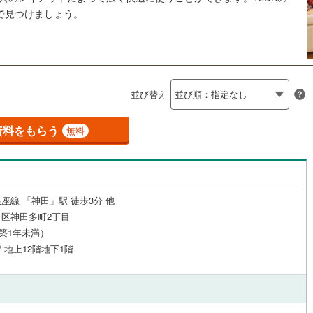
島根
岡山
広島
山口
釜石線
(
0
)
産で見つけましょう。
0
)
(
8
)
(
13
)
(
5
)
（
3
）
24時間有人管理
（
0
）
花輪線
(
2
)
香川
愛媛
高知
保存した条件を見る
建ち方、日当たり
磐越東線
(
4
)
佐賀
長崎
熊本
大分
2
）
南向き（南東・南西含む）
陸羽東線
(
0
)
ノ水
四ツ谷
阿佐ケ谷
(
34
)
(
20
)
(
16
)
(
14
)
並び替え
（
2
）
)
(
13
)
(
8
)
2
)
米坂線
(
0
)
戸なし
（
0
）
メゾネット
（
0
）
資料をもらう
無料
五能線
(
0
)
この条件で検索する
この条件で検索する
この条件で検索する
この条件で検索する
この条件で検索する
この条件で検索する
市区町村以下を選択
市区町村を選択す
駅を選択する
施工・品質・工法関連
0
)
)
(
2
)
(
2
)
(
白新線
4
)
(
5
)
(
9
)
(
0
)
(
1
)
越後線
(
7
)
（
2
）
免震構造
（
0
）
座線 「神田」駅 徒歩3分 他
区神田多町2丁目
ライン（宇都宮～逗子）
湘南新宿ライン（前橋～小田原）
総戸数200以上）
タワー（20階建て以上）
（
0
）
)
(
0
)
(
0
)
(
0
)
(
0
)
(
0
)
(
0
)
(
265
)
（築1年未満）
 / 地上12階地下1階
内房線
(
5
)
鹿島線
(
0
)
駅が始発駅
（
0
）
海まで2km以内
（
0
）
東海道本線
(
160
)