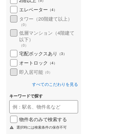
2階以上
（
5
）
エレベーター
名古屋市営地下鉄鶴舞線
(
23
)
（
4
）
タワー（20階建て以上）
名古屋市営地下鉄名港線
(
6
)
（
0
）
OsakaMetro長堀鶴見緑地線
(
54
)
低層マンション（4階建て
以下）
OsakaMetro谷町線
(
110
)
（
0
）
宅配ボックスあり
（
3
）
OsakaMetro千日前線
(
50
)
オートロック
（
4
）
神戸市営地下鉄海岸線
(
11
)
即入居可能
（
0
）
福岡市地下鉄七隈線
(
29
)
すべてのこだわりを見る
函館市電宝来・谷地頭線
(
0
)
キーワードで探す
真岡鐵道
(
0
)
山形鉄道フラワー長井線
(
0
)
物件名のみで検索する
えちごトキめき鉄道妙高はねうまラ
選択時には検索条件の保存不可
イン
(
2
)