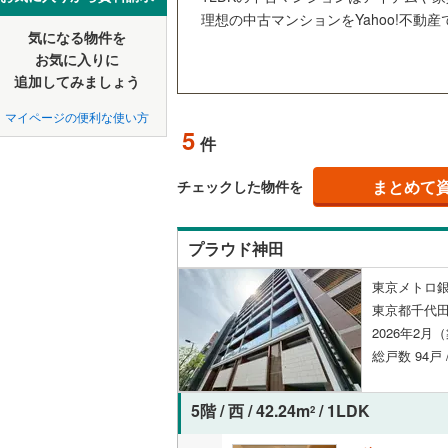
中国
鳥取
北上線
(
0
)
理想の中古マンションをYahoo!不動
(
18
)
(
10
)
(
1
ペット可
気になる物件を
山田線
(
1
)
四国
徳島
お気に入りに
追加してみましょう
配置、向き、
大湊線
(
0
)
九州・沖縄
福岡
マイページの便利な使い方
角住戸
（
只見線
(
0
)
御茶
5
(
1
)
(
5
)
件
(
7
奥羽本線
(
階下に住
まとめて
チェックした物件を
男鹿線
(
0
)
0
0
0
0
0
0
該当物件
該当物件
該当物件
該当物件
該当物件
該当物件
件
件
件
件
件
件
構造・規模・
(
8
)
(
3
)
羽越本線
(
(
5
プラウド神田
飯山線
(
0
)
耐震構造
東京メトロ銀
東京都千代田
湘南新宿
大規模（
(
0
)
(
0
)
(
0
(
260
)
2026年2月
（
0
）
総戸数 94戸
外房線
(
4
)
立地
成田線
(
2
)
5階 / 西 / 42.24m
/ 1LDK
2
最寄りの
東金線
(
2
)