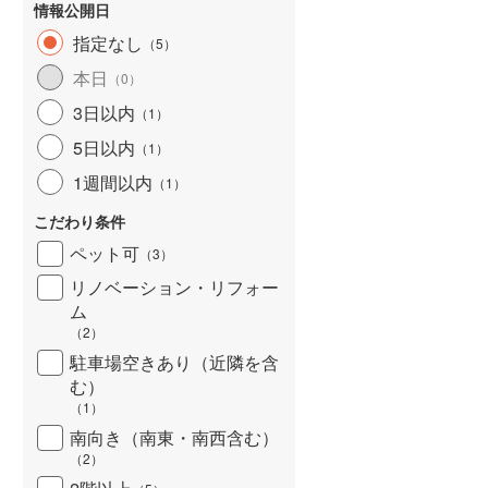
情報公開日
北海道新幹線
(
0
)
指定なし
（
5
）
山形新幹線
(
20
)
本日
（
0
）
東海道新幹線
(
109
)
3日以内
（
1
）
九州新幹線
(
13
)
5日以内
（
1
）
1週間以内
（
1
）
こだわり条件
札幌市営地下鉄東豊線
(
2
)
ペット可
（
3
）
東京メトロ銀座線
(
209
)
リノベーション・リフォー
ム
東京メトロ日比谷線
(
273
)
（
2
）
駐車場空きあり（近隣を含
東京メトロ有楽町線
(
189
)
む）
東京メトロ副都心線
(
187
)
（
1
）
南向き（南東・南西含む）
都営新宿線
(
168
)
（
2
）
横浜市営地下鉄グリーンライン
(
3
)