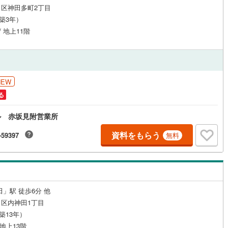
区神田多町2丁目
)
(
10
)
(
8
)
(
6
)
(
5
)
(
3
)
(
3
)
応
片町線
(
7
)
（築3年）
ン内見(相談)可
（
5
）
IT重説可
（
1
）
/ 地上11階
関西空港線
(
0
)
東線
(
80
)
本四備讃線
(
0
)
4
)
(
11
)
(
10
)
(
25
)
(
66
)
ン対応とは？
予土線
(
0
)
NEW
徳島線
(
3
)
る
土讃線
(
0
)
ル 赤坂見附営業所
線
(
22
)
香椎線
(
0
)
資料をもらう
-59397
無料
肥薩線
(
0
)
0
)
唐津線
(
0
)
0
)
大村線
(
0
)
田」駅 徒歩6分 他
10
)
日豊本線
(
14
)
区内神田1丁目
（築13年）
吉都線
(
0
)
 地上13階