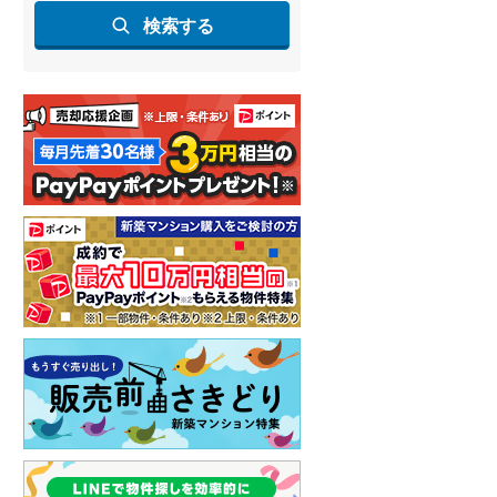
検索する
しなの鉄道
(
0
)
津軽鉄道
(
0
)
三陸鉄道リアス線
(
0
)
仙台空港アクセス線
(
0
)
松本電鉄上高地線
(
0
)
関東鉄道常総線
(
0
)
銚子電気鉄道
(
0
)
上信電鉄上信線
(
1
)
埼玉新都市交通伊奈線
(
7
)
京成成田高速鉄道アクセス線
(
0
)
京成千葉線
(
5
)
京成松戸線
(
11
)