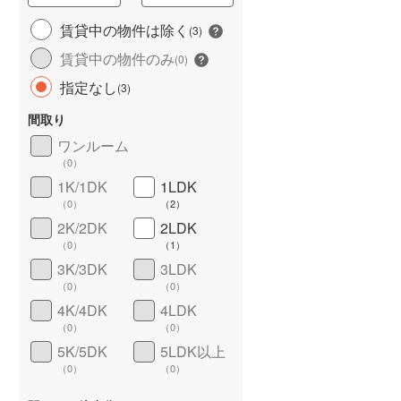
城端線
(
3
)
賃貸中の物件は除く
(
3
)
賃貸中の物件のみ
関西本線（JR西日本）
(
175
)
(
0
)
指定なし
(
3
)
大阪環状線
(
334
)
間取り
山陽本線（JR西日本）
(
655
)
ワンルーム
姫新線
(
77
)
（
0
）
1K/1DK
1LDK
ワイドバルコニー
（
0
）
吉備線
(
41
)
（
0
）
（
2
）
芸備線
(
55
)
2K/2DK
2LDK
（
0
）
（
1
）
可部線
(
43
)
3K/3DK
3LDK
（
0
）
（
0
）
宇部線
(
9
)
4K/4DK
4LDK
山陰本線
(
184
)
（
0
）
（
0
）
5K/5DK
5LDK以上
境線
(
9
)
（
0
）
（
0
）
奈良線
(
136
)