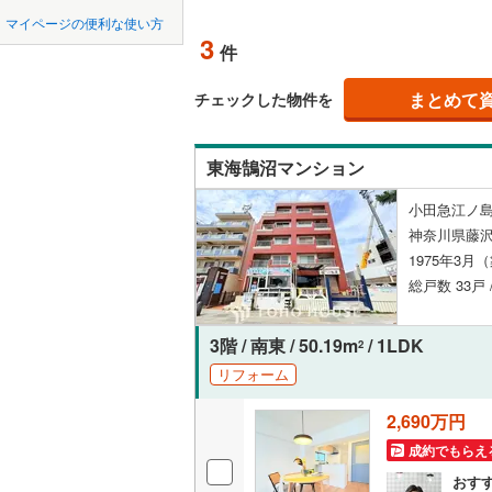
中国
鳥取
北上線
(
2
)
マイページの便利な使い方
ペット可
3
件
山田線
(
27
四国
徳島
配置、向き、
大湊線
(
0
)
まとめて
チェックした物件を
九州・沖縄
福岡
角住戸
（
只見線
(
4
)
東海鵠沼マンション
奥羽本線
(
階下に住
小田急江ノ島
男鹿線
(
17
0
0
0
0
0
0
神奈川県藤沢
該当物件
該当物件
該当物件
該当物件
該当物件
該当物件
件
件
件
件
件
件
構造・規模・
羽越本線
(
1975年3月
総戸数 33戸 
飯山線
(
0
)
耐震構造
湘南新宿
大規模（
3階 / 南東 / 50.19m
/ 1LDK
2
(
636
)
（
0
）
リフォーム
外房線
(
93
2,690万円
立地
成田線
(
41
成約でもらえ
最寄りの
おす
東金線
(
15