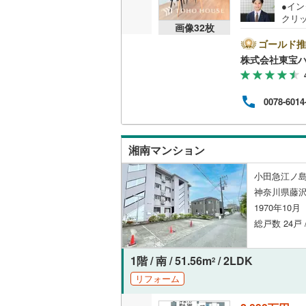
●イ
クリ
共用施設
南武線
(
21
画像
32
枚
をご記
【Ya
ゴールド推
コンシェ
横浜線
(
51
ントが
株式会社東宝
す。
相模線
(
32
必ずY
設備
譲渡
五日市線
(
0078-6014
く素
床暖房
（
は、
篠ノ井線
(
大丈
える
常磐線（
湘南マンション
のお
間取り、居室
伊東線
(
19
小田急江ノ島
バリアフ
神奈川県藤沢
身延線
(
28
1970年10
LD
総戸数 24戸 
武豊線
(
25
リビング
関西本線（
1階 / 南 / 51.56m
/ 2LDK
2
（
0
）
参宮線
(
8
)
リフォーム
キッチン
大糸線（J