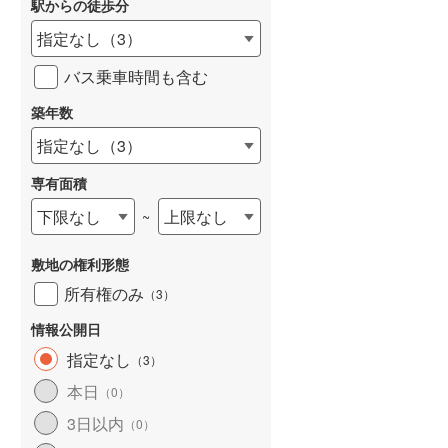
駅からの徒歩分
和歌山線
(
48
)
指定なし
（
3
）
東西線
(
183
)
バス乗車時間も含む
予讃線
(
46
)
築年数
詳しく見る
高徳線
(
77
)
指定なし
（
3
）
牟岐線
(
20
)
専有面積
山陽本線（JR九州）
(
15
)
下限なし
上限なし
~
篠栗線
(
98
)
敷地の権利形態
指宿枕崎線
(
48
)
所有権のみ
（
3
）
筑肥線
(
43
)
情報公開日
久大本線
(
78
)
指定なし
（
3
）
本日
（
0
）
日田彦山線
(
46
)
3日以内
（
0
）
筑豊本線
(
20
)