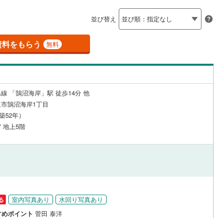
島根
岡山
広島
山口
釜石線
(
0
)
（
0
）
24時間有人管理
（
0
）
並び替え
)
花輪線
(
3
)
香川
愛媛
高知
保存した条件を見る
建ち方、日当たり
磐越東線
(
34
)
資料をもらう
無料
佐賀
長崎
熊本
大分
0
）
南向き（南東・南西含む）
陸羽東線
(
4
)
（
3
）
58
)
米坂線
(
0
)
戸なし
（
1
）
メゾネット
（
1
）
線 「鵠沼海岸」駅 徒歩14分 他
)
五能線
(
0
)
この条件で検索する
この条件で検索する
この条件で検索する
この条件で検索する
この条件で検索する
この条件で検索する
市区町村以下を選択
市区町村を選択す
駅を選択する
市鵠沼海岸1丁目
施工・品質・工法関連
19
)
白新線
(
49
)
（築52年）
/ 地上5階
越後線
(
78
)
（
0
）
免震構造
（
0
）
ライン（宇都宮～逗子）
湘南新宿ライン（前橋～小田原）
総戸数200以上）
タワー（20階建て以上）
（
0
）
(
745
)
)
内房線
(
75
)
)
鹿島線
(
1
)
室内写真あり
水回り写真あり
る
駅が始発駅
（
0
）
海まで2km以内
（
1
）
すめポイント
菅田 泰洋
)
東海道本線
(
563
)