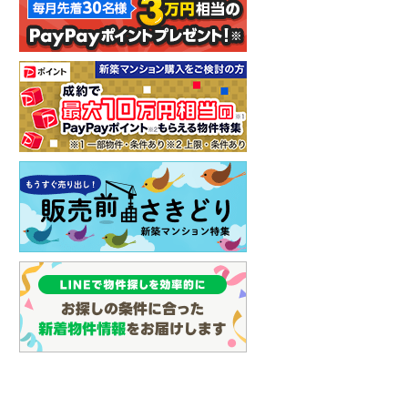
イン
(
3
)
しなの鉄道
(
7
)
津軽鉄道
(
0
)
三陸鉄道リアス線
(
0
)
仙台空港アクセス線
(
7
)
松本電鉄上高地線
(
2
)
関東鉄道常総線
(
6
)
銚子電気鉄道
(
0
)
上信電鉄上信線
(
22
)
埼玉新都市交通伊奈線
(
88
)
京成成田高速鉄道アクセス線
(
1
)
京成千葉線
(
152
)