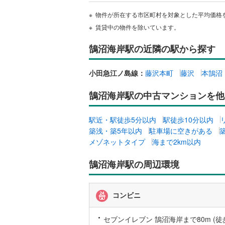
後藤寺線
(
物件が所在する市区町村を対象とした平均価格
賃貸中の物件を除いています。
東北新幹
鵠沼海岸駅の近隣の駅から探す
秋田新幹
山陽新幹
小田急江ノ島線：
藤沢本町
藤沢
本鵠沼
西九州新
鵠沼海岸駅の中古マンションを他
地下鉄
札幌市営
駅近・駅徒歩5分以内
駅徒歩10分以内
仙台市地
築浅・築5年以内
駐車場に空きがある
メゾネットタイプ
海まで2km以内
東京メト
鵠沼海岸駅の周辺環境
東京メト
東京メト
コンビニ
都営浅草
セブンイレブン 鵠沼海岸まで80m (徒
都営大江