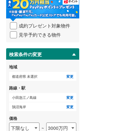
・
条
武蔵野線
(
403
)
件
を
ゲストルーム
横須賀線
(
300
)
（
0
）
成約プレゼント対象物件
マ
青梅線
(
136
)
イ
見学予約できる物件
ペ
小海線
(
7
)
ー
ＴＶモニタ付インターホン
ジ
京浜東北線
(
1,074
)
に
検索条件の変更
（
3
）
保
総武線
(
690
)
存
地域
す
御殿場線
(
80
)
る
都道府県 未選択
変更
中央本線（JR東海）
(
204
)
路線・駅
太多線
(
1
)
小田急江ノ島線
変更
名松線
(
1
)
鵠沼海岸
変更
東海道本線（JR西日本）
(
1,135
)
価格
下限なし
3000万円
~
小浜線
(
7
)