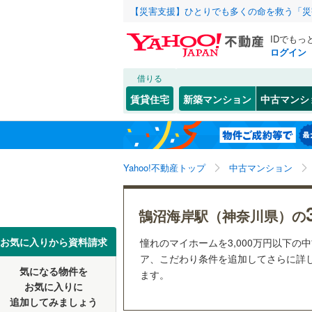
【災害支援】ひとりでも多くの命を救う「災
IDでもっ
ログイン
借りる
北海道
JR
北海道
函館本線
(
こだわり条件
リフォーム、
賃貸住宅
新築マンション
中古マンシ
石勝線
(
0
)
リノベー
東北
青森
（
2
）
根室本線
(
(
115
)
(
68
)
(
5
関東
東京
石北本線
(
Yahoo!不動産トップ
中古マンション
共用設備
常磐線
(
33
宅配ボッ
信越・北陸
新潟
鵠沼海岸駅（神奈川県）の
(
18
)
(
25
)
(
1
高崎線
(
32
トランク
東海
愛知
お気に入りから資料請求
憧れのマイホームを3,000万円以下の
両毛線
(
49
駐車場空
ア、こだわり条件を追加してさらに詳し
烏山線
(
32
気になる物件を
（
1
）
ます。
近畿
大阪
お気に入りに
石巻線
(
11
追加してみましょう
管理・管理規