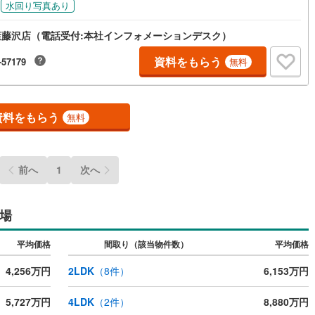
水回り写真あり
応
)
片町線
(
168
)
藤沢店（電話受付:本社インフォメーションデスク）
ン内見(相談)可
（
1
）
IT重説可
（
0
）
9
)
関西空港線
(
1
)
資料をもらう
-57179
無料
東線
(
343
)
本四備讃線
(
0
)
ン対応とは？
予土線
(
0
)
資料をもらう
無料
徳島線
(
21
)
)
土讃線
(
22
)
前へ
1
次へ
線
(
350
)
香椎線
(
34
)
肥薩線
(
0
)
場
33
)
唐津線
(
1
)
平均価格
間取り（該当物件数）
平均価格
4
)
大村線
(
1
)
4,256万円
2LDK
（
8
件）
6,153万円
102
)
日豊本線
(
241
)
5,727万円
4LDK
（
2
件）
8,880万円
)
吉都線
(
0
)