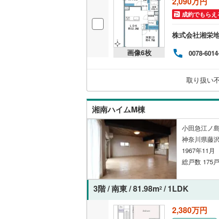
2,090万円
越美北線
(
成約でもらえ
独立型キ
氷見線
(
5
)
株式会社湘栄
浴室
紀勢本線（
画像
6
枚
0078-6014
浴室乾燥
桜島線
(
30
取り扱い
バルコニー、
加古川線
(
ルーフバ
赤穂線
(
52
湘南ハイムM棟
宇野線
(
95
収納
小田急江ノ島
神奈川県藤沢
福塩線
(
14
ウォーク
1967年11
岩徳線
(
3
)
（
1
）
総戸数 175戸
小野田線
(
販売、価格、
3階 / 南東 / 81.98m
/ 1LDK
2
舞鶴線
(
1
)
即入居可
2,380万円
木次線
(
0
)