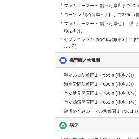
ファミリーマート 鵠沼海岸店まで90m 
ローソン 鵠沼海岸三丁目まで279m (徒
名古屋市
ファミリーマート 鵠沼海岸七丁目店まで
名古屋市
(徒歩8分)
セブンイレブン 藤沢鵠沼海岸5丁目まで6
京都市営
歩8分)
OsakaMe
保育園／幼稚園
OsakaMe
OsakaMe
聖マルコ幼稚園まで555m (徒歩7分)
湘南学園幼稚園まで688m (徒歩9分)
福岡市地
市立浜見保育園まで760m (徒歩10分)
市立鵠沼保育園まで862m (徒歩11分)
私鉄・その他
札幌市電
(
鵠沼めぐみルーテル幼稚園まで966m (
道南いさ
病院
阿武隈急
秋田内陸