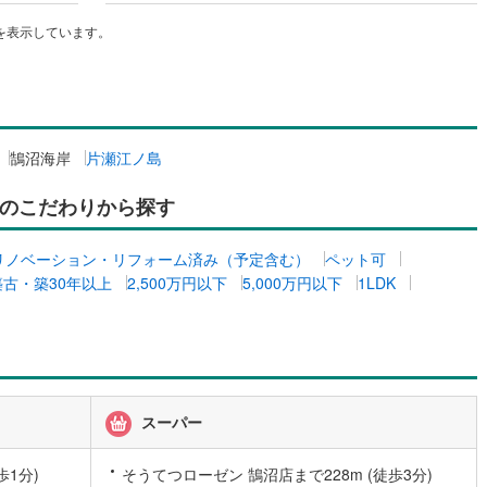
1
)
宮崎空港線
(
1
)
を表示しています。
線
(
265
)
上越新幹線
(
211
)
線
(
193
)
北陸新幹線
(
134
)
線
(
434
)
北陸新幹線（JR西日本）
(
42
)
鵠沼海岸
片瀬江ノ島
幹線
(
4
)
のこだわりから探す
地下鉄南北線
(
55
)
札幌市営地下鉄東西線
(
64
)
リノベーション・リフォーム済み（予定含む）
ペット可
下鉄南北線
(
297
)
仙台市地下鉄東西線
(
163
)
築古・築30年以上
2,500万円以下
5,000万円以下
1LDK
ロ丸ノ内線
(
347
)
東京メトロ丸ノ内方南支線
(
96
)
ロ東西線
(
229
)
東京メトロ千代田線
(
145
)
ロ半蔵門線
(
116
)
東京メトロ南北線
(
149
)
スーパー
線
(
179
)
都営三田線
(
274
)
歩1分)
そうてつローゼン 鵠沼店まで228m (徒歩3分)
戸線
(
433
)
横浜市営地下鉄ブルーライン
(
510
)