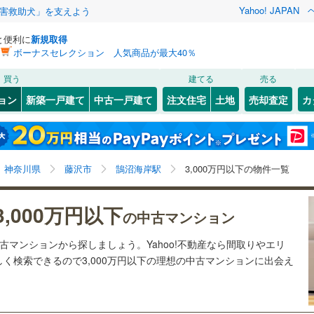
Yahoo! JAPAN
害救助犬」を支えよう
と便利に
新規取得
ボーナスセレクション 人気商品が最大40％
検索条件を保存しました
買う
建てる
売る
55
)
札沼線
(
15
)
リノベーション
ョン
新築一戸建て
中古一戸建て
注文住宅
土地
売却査定
カ
この検索条件の新着物件通知は、
マイページ
から設定できます。
室蘭本線
(
4
)
ション・リフォーム
築古・築30年以上
（
3
）
岩手
宮城
秋田
山形
13
)
富良野線
(
4
)
桜ケ丘
8
)
(
33
)
(
27
)
(
39
)
(
13
)
(
9
)
(
20
)
鵠沼海岸駅、3,000万円
神奈川
埼玉
千葉
茨城
5
)
釧網本線
(
6
)
神奈川県
藤沢市
鵠沼海岸駅
3,000万円以下の物件一覧
1
)
水郡線
(
46
)
クスあり
（
0
）
24時間ゴミ出し可
（
0
）
長野
富山
石川
福井
3,000万円以下
の中古マンション
片瀬江ノ島
)
(
3
)
4
)
上越線
(
93
)
検索条件を保存する
ルーム
（
0
）
エレベーター
（
1
）
(
1
)
閉じる
閉じる
お気に入りリストを見る
お気に入りリストを見る
閉じる
閉じる
岐阜
静岡
三重
中古マンションから探しましょう。Yahoo!不動産なら間取りやエリ
)
水戸線
(
5
)
きあり（近隣を含む）
オートロック
（
0
）
マイページ
く検索できるので3,000万円以下の理想の中古マンションに出会え
)
仙山線
(
183
)
兵庫
京都
滋賀
奈良
)
気仙沼線
(
0
)
約