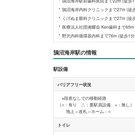
鵠沼海岸駅前歯科医院まで22m (徒歩1
鵠沼海岸内科クリニックまで27m (徒歩
いすみ鉄
くげぬま眼科クリニックまで27m (徒歩
IGRいわ
医療法人社団湘耀会 Ken歯科まで65m 
野沢内科循環器内科まで76m (徒歩1分
弘南鉄道
由利高原
鵠沼海岸駅の情報
長野電鉄
駅設備
宇都宮ラ
鹿島臨海
バリアフリー状況
小湊鐵道
(
※段差なしでの移動経路
（○：有り △：要駅員設備 ×：無し）
上毛電気
地上⇔改札⇔ホーム：○
流鉄流山
トイレ
京成本線
(