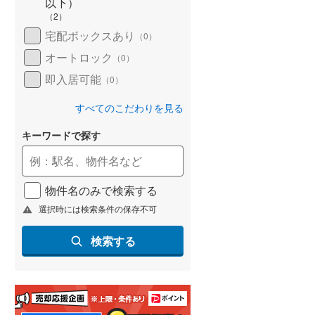
以下）
(
68
)
（
2
）
宅配ボックスあり
（
0
）
名古屋市営地下鉄鶴舞線
(
220
)
オートロック
（
0
）
名古屋市営地下鉄名港線
(
94
)
即入居可能
（
0
）
OsakaMetro長堀鶴見緑地線
(
260
)
すべてのこだわりを見る
OsakaMetro谷町線
(
372
)
キーワードで探す
OsakaMetro千日前線
(
271
)
神戸市営地下鉄海岸線
(
77
)
物件名のみで検索する
福岡市地下鉄七隈線
(
183
)
選択時には検索条件の保存不可
函館市電宝来・谷地頭線
(
2
)
検索する
真岡鐵道
(
0
)
山形鉄道フラワー長井線
(
0
)
えちごトキめき鉄道妙高はねうまラ