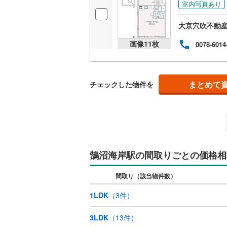
室内写真あり
オンライン対
桜井線
(
60
大京穴吹不動産
オンライ
阪和線
(
14
画像
11
枚
0078-6014
おおさか
オンライ
内子線
(
0
)
まとめて
チェックした物件を
鳴門線
(
4
)
土讃線
(
15
鹿児島本
三角線
(
8
)
鵠沼海岸駅の間取りごとの価格相
長崎本線
(
間取り（該当物件数）
佐世保線
(
1LDK
（
3
件）
豊肥本線
(
3LDK
（
13
件）
日南線
(
25