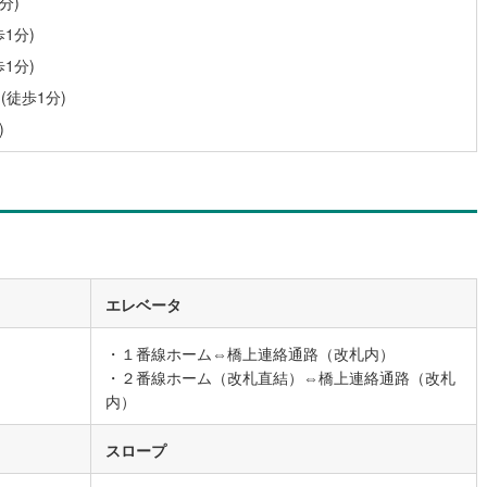
分)
1分)
道
(
0
)
北越急行ほくほく線
(
0
)
1分)
て銀河鉄道
(
24
)
青い森鉄道
(
7
)
(徒歩1分)
)
弘南線
(
2
)
弘南鉄道大鰐線
(
2
)
鉄道鳥海山ろく線
(
0
)
福島交通飯坂線
(
25
)
長野線
(
14
)
上田電鉄別所線
(
4
)
イトレール
(
33
)
関東鉄道竜ケ崎線
(
3
)
鉄道大洗鹿島線
(
20
)
ひたちなか海浜鉄道湊線
(
1
)
エレベータ
6
)
千葉都市モノレール
(
118
)
・１番線ホーム⇔橋上連絡通路（改札内）
・２番線ホーム（改札直結）⇔橋上連絡通路（改札
鉄道上毛線
(
16
)
秩父鉄道
(
31
)
内）
線
(
63
)
つくばエクスプレス
(
190
)
スロープ
313
)
京成押上線
(
87
)