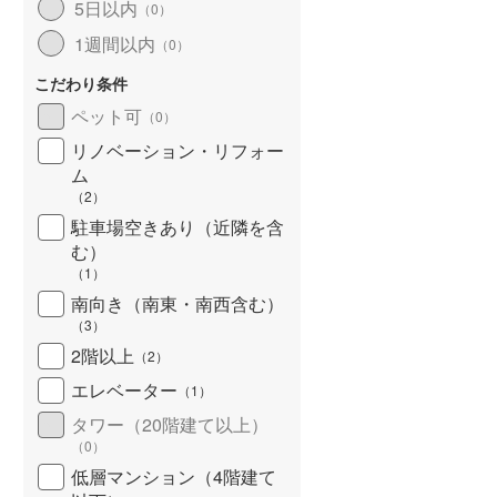
5日以内
（
0
）
北海道新幹線
(
0
)
1週間以内
（
0
）
山形新幹線
(
161
)
こだわり条件
東海道新幹線
(
552
)
ペット可
（
0
）
九州新幹線
(
110
)
リノベーション・リフォー
ム
（
2
）
駐車場空きあり（近隣を含
札幌市営地下鉄東豊線
(
32
)
む）
（
1
）
東京メトロ銀座線
(
91
)
南向き（南東・南西含む）
（
3
）
東京メトロ日比谷線
(
174
)
2階以上
（
2
）
東京メトロ有楽町線
(
255
)
エレベーター
（
1
）
東京メトロ副都心線
(
271
)
タワー（20階建て以上）
（
0
）
都営新宿線
(
198
)
低層マンション（4階建て
横浜市営地下鉄グリーンライン