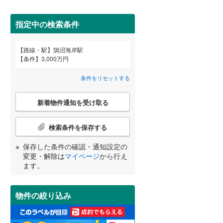
田沢湖線
(
23
)
指定中の検索条件
八戸線
(
3
)
磐越西線
(
32
)
路線・駅
鵠沼海岸駅
宮崎
鹿児島
沖縄
条件
3,000万円
2階以上
（
2
）
陸羽西線
(
0
)
条件をリセットする
左沢線
(
10
)
最上階
（
1
）
こ
津軽線
(
5
)
新着物件通知を受け取る
の
する
る
条件をリセットする
条件をリセットする
条件をリセットする
条件をリセットする
条件をリセットする
条件をリセットする
検
信越本線
(
96
)
索
検索条件を保存する
条
弥彦線
(
2
)
制震構造
（
0
）
件
保存した条件の確認・通知設定の
で
総武本線
(
308
)
低層マンション（4階建て以
変更・解除は
マイページ
から行え
通
ます。
下）
（
2
）
知
を
京葉線
(
164
)
受
物件の絞り込み
け
久留里線
(
1
)
取
小学校まで1km以内
（
0
）
る
山手線
(
409
)