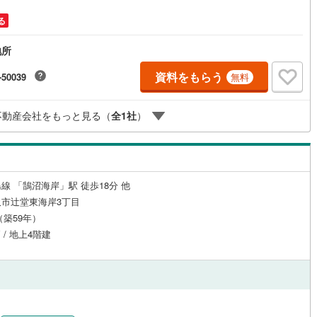
6
)
七尾線
(
0
)
る
ッチン
（
0
）
対面キッチン
（
1
）
高山本線（JR西日本）
(
2
)
地所
JR西日本）
(
38
)
湖西線
(
101
)
資料をもらう
-50039
無料
機あり
（
2
）
浴室に窓あり
（
1
）
)
福知山線
(
216
)
不動産会社をもっと見る（
全
1
社
）
庭
12
)
播但線
(
79
)
ルコニー
（
0
）
専用庭
（
0
）
)
津山線
(
43
)
)
伯備線
(
66
)
線 「鵠沼海岸」駅 徒歩18分 他
市辻堂東海岸3丁目
)
呉線
(
79
)
インクローゼット
月（築59年）
山口線
(
2
)
 / 地上4階建
6
)
美祢線
(
0
)
契約、入居関連など
因美線
(
5
)
能
（
0
）
草津線
(
13
)