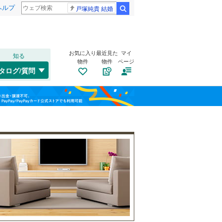
ヘルプ
戸塚純貴 結婚
検索
お気に入り
最近見た
マイ
知る
物件
物件
ページ
千歳線
(
23
)
タログ/質問
日高本線
(
1
)
福島
宗谷本線
(
5
)
(
26
)
(
11
)
(
15
)
栃木
群馬
山梨
東北本線
(
512
)
川越線
(
171
)
自転車置き場
（
2
）
吾妻線
(
52
)
バイク置き場
（
2
）
日光線
(
33
)
防犯カメラ
（
0
）
仙石線
(
151
)
和歌山
大船渡線
(
1
)