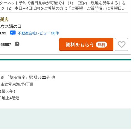
ンターネット予約で当日見学が可能です（1）［室内・現地を見学する］を
ック（2）本日～4日以内をご希望の方は「ご要望・ご質問欄」に希望日時
6
)
鶴見線
(
70
)
入ください！●10:00～21:00はお電話でのお問い合わせがスムーズです。
hoo！ 不動産キャンペーン対象店舗】当店で物件を成約するとPayPayポイ
奨店
ルジュサービス
0
)
（
0
）
キッズルーム
根岸線
(
251
)
（
0
）
もらえる「Yahoo！不動産 物件ご成約キャンペーン」の対象になりま
ハウス溝の口
「資料をもらう」「見学予約をする」ボタンからお問い合わせください。※
6
)
中央本線（JR東日本）
(
463
)
不動産会社レビュー 26件
4.92
ahoo！ JAPAN IDでログインしてください。※PayPayポイントは出金と
はできません。たくさんのお客様からのお言葉に感謝してこれからも楽し
9
)
八高線
(
182
)
資料をもらう
-56687
無料
敵なお家探しをお約束します。お家探しを始めてみようと思われたらまず
0
）
オール電化
（
0
）
お気軽に東宝ハウス溝の口に相談してみませんか？何も決まっていなくて
10
)
大糸線（JR東日本）
(
1
)
夫！まずはお客様の夢をお聞かせ下さい！未来の「不安」を「安心」に変
「未来カレンダー」もご来店時に好評です。スタッフ一同いつでもお客様
各駅停車）
(
274
)
埼京線
(
458
)
問合せをお待ちしております。
全体
5
)
東海道本線（JR東海）
(
541
)
線 「鵠沼海岸」駅 徒歩22分 他
リー住宅
（
0
）
市辻堂東海岸4丁目
)
飯田線
(
46
)
月（築56年）
/ 地上4階建
)
高山本線（JR東海）
(
23
)
ダイニング15畳以上
JR東海）
(
57
)
紀勢本線（JR東海）
(
3
)
博多南線
(
93
)
R西日本）
(
0
)
北陸本線
(
8
)