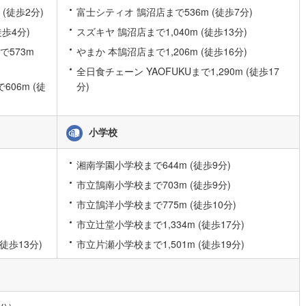
(徒歩2分)
富士シティオ 鵠沼店まで536m (徒歩7分)
歩4分)
スズキヤ 鵠沼店まで1,040m (徒歩13分)
営地下鉄東山線
(
314
)
名古屋市営地下鉄名城線
(
351
)
573m
やまか 本鵠沼店まで1,206m (徒歩16分)
営地下鉄桜通線
(
192
)
名古屋市営地下鉄上飯田線
(
25
)
全日食チェーン YAOFUKUまで1,290m (徒歩17
06m (徒
分)
地下鉄烏丸線
(
204
)
京都市営地下鉄東西線
(
206
)
tro今里筋線
(
118
)
OsakaMetro御堂筋線
(
479
)
小学校
tro四つ橋線
(
200
)
OsakaMetro中央線
(
229
)
tro堺筋線
(
234
)
神戸市営地下鉄西神・山手線
(
258
)
湘南学園小学校まで644m (徒歩9分)
市立鵠南小学校まで703m (徒歩9分)
下鉄空港線
(
180
)
福岡市地下鉄箱崎線
(
41
)
市立鵠洋小学校まで775m (徒歩10分)
市立辻堂小学校まで1,334m (徒歩17分)
33
)
函館市電
(
7
)
徒歩13分)
市立片瀬小学校まで1,501m (徒歩19分)
りび鉄道
(
0
)
わたらせ渓谷鐵道
(
1
)
行
(
24
)
会津鉄道
(
3
)
縦貫鉄道
(
0
)
しなの鉄道北しなの線
(
10
)