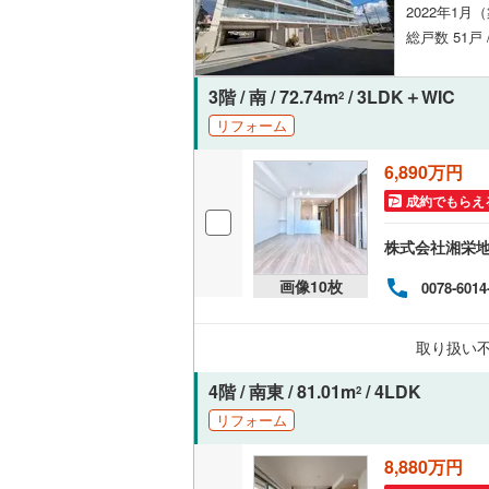
2022年1月
オンライン対
桜井線
(
54
総戸数 51戸 
オンライ
阪和線
(
18
3階 / 南 / 72.74m
/ 3LDK＋WIC
2
おおさか
オンライ
リフォーム
内子線
(
0
)
6,890万円
鳴門線
(
3
)
成約でもらえ
土讃線
(
14
株式会社湘栄
鹿児島本
画像
10
枚
0078-6014
三角線
(
11
取り扱い
長崎本線
(
4階 / 南東 / 81.01m
/ 4LDK
佐世保線
(
2
リフォーム
豊肥本線
(
8,880万円
日南線
(
26