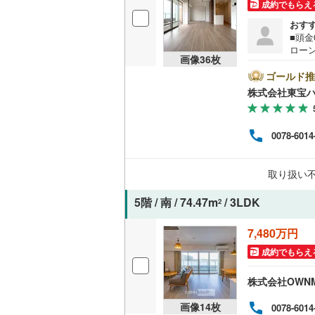
成約でもらえ
後藤寺線
(
おす
■頭
東北新幹
ローン
画像
36
枚
を成約
秋田新幹
キャ
ゴールド推
ンから
株式会社東宝
山陽新幹
い。
のご
西九州新
す！
0078-6014
地下鉄
札幌市営
取り扱い
仙台市地
5階 / 南 / 74.47m
/ 3LDK
2
東京メト
7,480万円
東京メト
成約でもらえ
東京メト
株式会社OWN
都営浅草
画像
14
枚
0078-6014
都営大江