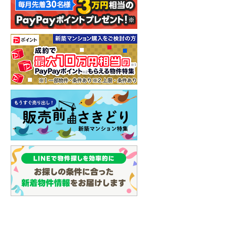
イン
(
1
)
しなの鉄道
(
5
)
津軽鉄道
(
0
)
三陸鉄道リアス線
(
0
)
仙台空港アクセス線
(
8
)
松本電鉄上高地線
(
2
)
関東鉄道常総線
(
9
)
銚子電気鉄道
(
0
)
上信電鉄上信線
(
21
)
埼玉新都市交通伊奈線
(
99
)
京成成田高速鉄道アクセス線
(
0
)
京成千葉線
(
164
)