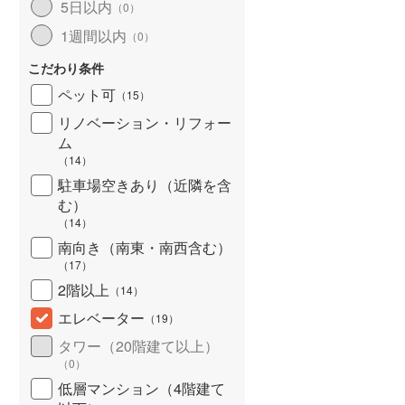
5日以内
（
0
）
北海道新幹線
(
0
)
1週間以内
（
0
）
山形新幹線
(
213
)
こだわり条件
東海道新幹線
(
607
)
ペット可
（
15
）
九州新幹線
(
110
)
リノベーション・リフォー
ム
（
14
）
駐車場空きあり（近隣を含
札幌市営地下鉄東豊線
(
49
)
む）
（
14
）
東京メトロ銀座線
(
576
)
南向き（南東・南西含む）
（
17
）
東京メトロ日比谷線
(
940
)
2階以上
（
14
）
東京メトロ有楽町線
(
996
)
エレベーター
（
19
）
東京メトロ副都心線
(
685
)
タワー（20階建て以上）
（
0
）
都営新宿線
(
728
)
低層マンション（4階建て
横浜市営地下鉄グリーンライン