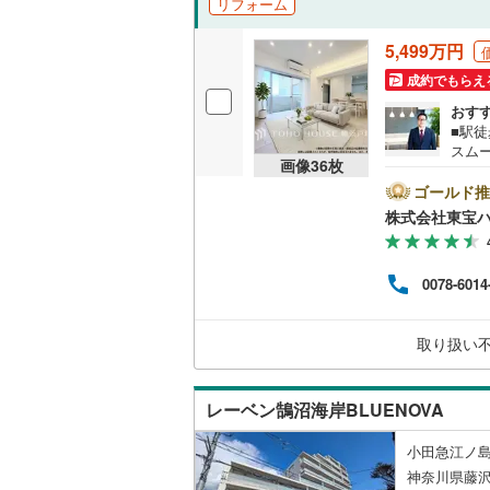
リフォーム
越美北線
(
独立型キ
5,499万円
氷見線
(
3
)
成約でもらえ
浴室
おす
紀勢本線（
■駅
浴室乾燥
スム
桜島線
(
36
画像
36
枚
リフ
バルコニー、
をよ
ゴールド推
加古川線
(
せま
株式会社東宝
ます
ルーフバ
赤穂線
(
65
じぶ
＝＝
宇野線
(
11
0078-6014
収納
学・ご
わせ
福塩線
(
20
ショ
ウォーク
取り扱い
ペー
岩徳線
(
3
)
（
11
）
スタ
せ。
小野田線
(
レーベン鵠沼海岸BLUENOVA
販売、価格、
舞鶴線
(
1
)
小田急江ノ島
即入居可
木次線
(
0
)
神奈川県藤沢