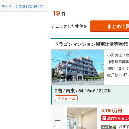
中国
鳥取
北上線
(
2
)
マイページの便利な使い方
ペット可
19
件
山田線
(
33
四国
徳島
配置、向き、
大湊線
(
0
)
まとめて
チェックした物件を
九州・沖縄
福岡
角住戸
（
只見線
(
5
)
ドラゴンマンション湘南辻堂壱番館
奥羽本線
(
階下に住
小田急江ノ島
男鹿線
(
18
0
0
0
0
0
0
神奈川県藤沢
該当物件
該当物件
該当物件
該当物件
該当物件
該当物件
件
件
件
件
件
件
構造・規模・
羽越本線
(
1997年2月
総戸数 30戸
飯山線
(
0
)
耐震構造
湘南新宿
大規模（
2階 / 南東 / 54.15m
/ 2LDK
2
(
1,288
)
（
0
）
リフォーム
外房線
(
90
3,180万円
立地
成田線
(
35
成約でもらえ
最寄りの
おす
東金線
(
9
)