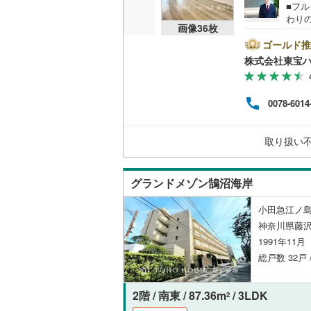
■フ
わり
共用施設
南武線
(
43
画像
36
枚
り豊
や食
ゴールド推
コンシェ
横浜線
(
54
可能
株式会社東宝
＝＝＝
相模線
(
33
0％
設備
地見
五日市線
(
0078-6014
す。9
床暖房
（
社等
篠ノ井線
(
にあ
取り扱い
おり
常磐線（
させ
間取り、居室
伊東線
(
15
グランドメゾン鵠沼海岸
バリアフ
身延線
(
16
小田急江ノ島
LD
神奈川県藤沢
武豊線
(
18
1991年11
リビング
関西本線（
総戸数 32戸 
（
9
）
参宮線
(
3
)
2階 / 南東 / 87.36m
/ 3LDK
2
キッチン
大糸線（J