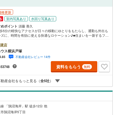
7
)
七尾線
(
0
)
ッチン
（
7
）
対面キッチン
（
13
）
価格更新
高山本線（JR西日本）
(
1
)
室内写真あり
水回り写真あり
る
すめポイント
須藤 善久
JR西日本）
(
34
)
湖西線
(
116
)
徒歩5分の軽快なアクセスが日々の移動にゆとりをもたらし、通勤も外出も
機あり
（
16
）
浴室に窓あり
（
2
）
ーズに、時間を有効に使える快適なロケーション♪■住まいを一新するフル
)
福知山線
(
384
)
ォームで機能性と美しさを兼ね備えた快適空間へ。丁寧に刷新し、暮らし
庭
り豊かにより心地よく彩ります。■家族の一員であるペットと心地よく暮ら
奨店
10
)
播但線
(
65
)
す。日々の癒しやふれあいが自然と生まれ、かけがえのない時間を過ごせ
ハウス横浜戸塚
。＝＝＝＝＝＝＝＝＝＝＝＝＝＝＝＝＝【東宝ハウス横浜戸塚】提携銀行
ルコニー
（
2
）
専用庭
（
1
）
)
津山線
(
57
)
不動産会社レビュー 14件
4.85
ん銀行利用可 *がん100％保証団信＋全疾病保障付き＝＝＝＝＝＝＝＝＝＝
＝＝＝＝＝○現地見学会（事前に必ずお問い合わせください）毎日、ご見
6
)
伯備線
(
87
)
資料をもらう
-53748
無料
相談が可能です。9:00～21:00まで。ご自宅へお迎え、最寄駅でお待ち合
、弊社へのご来社等ご相談下さい。○FPによるライフプランのシミュレー
)
呉線
(
60
)
ンライフプランにあった資金計画や、住宅ローンのご相談など。○キッズス
インクローゼット
不動産会社をもっと見る（
全
5
社
）
スもご用意しております○お車の無料提携駐車場がございます詳しくは営業
山口線
(
3
)
ッフよりお伝えさせて頂きます。なんでもお気軽にお申し付けくださいま
6
)
美祢線
(
0
)
契約、入居関連など
因美線
(
4
)
線 「鵠沼海岸」駅 徒歩12分 他
能
（
8
）
草津線
(
17
)
市鵠沼海岸5丁目