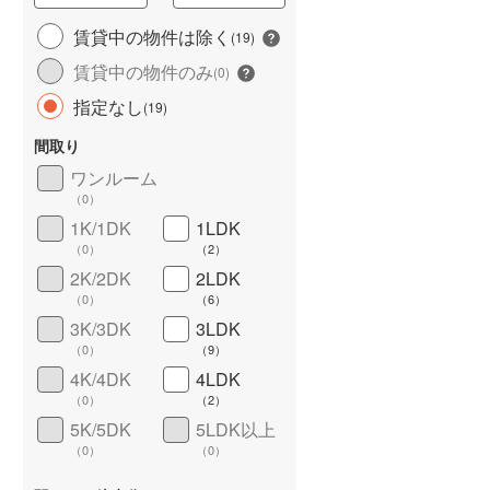
城端線
(
2
)
賃貸中の物件は除く
(
19
)
賃貸中の物件のみ
関西本線（JR西日本）
(
193
)
(
0
)
指定なし
(
19
)
大阪環状線
(
606
)
間取り
山陽本線（JR西日本）
(
576
)
ワンルーム
姫新線
(
64
)
（
0
）
1K/1DK
1LDK
ワイドバルコニー
（
6
）
吉備線
(
58
)
（
0
）
（
2
）
芸備線
(
44
)
2K/2DK
2LDK
（
0
）
（
6
）
可部線
(
44
)
3K/3DK
3LDK
（
0
）
（
9
）
宇部線
(
8
)
4K/4DK
4LDK
山陰本線
(
221
)
（
0
）
（
2
）
5K/5DK
5LDK以上
境線
(
7
)
（
0
）
（
0
）
奈良線
(
136
)