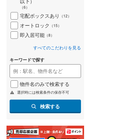
以下）
(
118
)
（
6
）
宅配ボックスあり
（
12
）
名古屋市営地下鉄鶴舞線
(
218
)
オートロック
（
15
）
名古屋市営地下鉄名港線
(
88
)
即入居可能
（
8
）
OsakaMetro長堀鶴見緑地線
(
400
)
すべてのこだわりを見る
OsakaMetro谷町線
(
673
)
キーワードで探す
OsakaMetro千日前線
(
367
)
神戸市営地下鉄海岸線
(
53
)
物件名のみで検索する
福岡市地下鉄七隈線
(
212
)
選択時には検索条件の保存不可
函館市電宝来・谷地頭線
(
2
)
検索する
真岡鐵道
(
0
)
山形鉄道フラワー長井線
(
0
)
えちごトキめき鉄道妙高はねうまラ