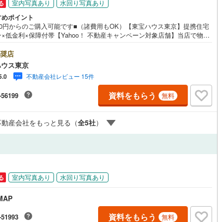
室内写真あり
水回り写真あり
る
1
)
宮崎空港線
(
1
)
すめポイント
金0円からのご購入可能です■（諸費用もOK）【東宝ハウス東京】提携住宅
線
(
324
)
上越新幹線
(
213
)
×低金利×保障付帯【Yahoo！ 不動産キャンペーン対象店舗】当店で物件
するとPayPayボーナスライトがもらえる「Yahoo！ 不動産 物件ご成約
線
(
252
)
北陸新幹線
(
182
)
ンペーン」の対象になります。「資料をもらう」「見学予約をする」ボタ
奨店
お問い合わせください。※必ずYahoo！ JAPAN IDでログインしてくださ
ハウス東京
線
(
399
)
北陸新幹線（JR西日本）
(
47
)
※PayPayボーナスライトは出金と譲渡はできません。ご案内・詳細な資料
不動産会社レビュー 15件
5.0
請求はお気軽にどうぞ♪お電話でのお問い合わせも常時受け付けておりま
幹線
(
6
)
お気軽にお問い合わせください。
資料をもらう
-56199
無料
地下鉄南北線
(
58
)
札幌市営地下鉄東西線
(
90
)
不動産会社をもっと見る（
全
5
社
）
下鉄南北線
(
278
)
仙台市地下鉄東西線
(
161
)
ロ丸ノ内線
(
898
)
東京メトロ丸ノ内方南支線
(
127
)
ロ東西線
(
843
)
東京メトロ千代田線
(
593
)
室内写真あり
水回り写真あり
る
ロ半蔵門線
(
590
)
東京メトロ南北線
(
899
)
MAP
線
(
780
)
都営三田線
(
951
)
資料をもらう
-51993
無料
戸線
(
1,591
)
横浜市営地下鉄ブルーライン
(
630
)