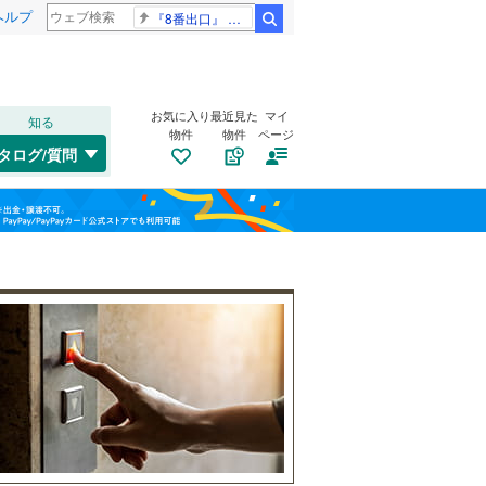
ヘルプ
『8番出口』 金ロー
検索
お気に入り
最近見た
マイ
知る
物件
物件
ページ
千歳線
(
34
)
タログ/質問
日高本線
(
1
)
福島
宗谷本線
(
5
)
(
21
)
(
14
)
(
18
)
栃木
群馬
山梨
東北本線
(
668
)
川越線
(
184
)
自転車置き場
（
11
）
吾妻線
(
37
)
バイク置き場
（
11
）
日光線
(
37
)
防犯カメラ
（
6
）
仙石線
(
138
)
和歌山
大船渡線
(
2
)