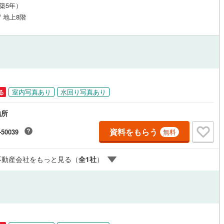
（築5年）
応
)
片町線
(
153
)
/ 地上8階
ン内見(相談)可
（
7
）
IT重説可
（
5
）
4
)
関西空港線
(
1
)
東線
(
520
)
本四備讃線
(
0
)
ン対応とは？
予土線
(
0
)
徳島線
(
22
)
室内写真あり
水回り写真あり
る
)
土讃線
(
21
)
地所
線
(
355
)
香椎線
(
34
)
資料をもらう
-50039
無料
)
肥薩線
(
0
)
不動産会社をもっと見る（
全
1
社
）
37
)
唐津線
(
1
)
4
)
大村線
(
1
)
104
)
日豊本線
(
239
)
)
吉都線
(
0
)