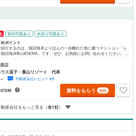
営地下鉄東山線
(
324
)
名古屋市営地下鉄名城線
(
375
)
円
営地下鉄桜通線
(
210
)
名古屋市営地下鉄上飯田線
(
30
)
室内写真あり
水回り写真あり
る
地下鉄烏丸線
(
310
)
京都市営地下鉄東西線
(
293
)
すめポイント
ご紹介するのは、鵠沼海岸よりほんの一歩離れた地に建つマンション「レ
tro今里筋線
(
133
)
OsakaMetro御堂筋線
(
716
)
ン鵠沼海岸BLUENOVA」です。ぜひ、お気軽にお問い合わせください。よ
しい情報を提供させていただきます。《東宝ハウス逗子葉山リゾート》私
tro四つ橋線
(
428
)
OsakaMetro中央線
(
346
)
は、この地域に特化した不動産仲介を通じて、皆さまが理想とする暮らし
奨店
現するお手伝いをしています。住まい選びは、単に「家を買う・借りる」
ハウス逗子・葉山リゾート 代表
tro堺筋線
(
358
)
神戸市営地下鉄西神・山手線
(
221
)
ではなく「どんな人生を送りたいか」を考える大切なプロセスです。逗
不動産会社レビュー 4件
-.--
葉山には、海を望む戸建て、緑豊かな住宅街、趣のある古民家など、さま
下鉄空港線
(
224
)
福岡市地下鉄箱崎線
(
32
)
な魅力的な物件があります。地域の雰囲気や暮らし方、コミュニティの魅
資料をもらう
-57249
無料
で、リアルな情報をお伝えしながら、お客様一人ひとりに最適なご提案を
します。「週末だけでも海のそばで過ごしたい」「将来的に移住を考えて
38
)
函館市電
(
9
)
」「理想の住まいを見つけたい」-- そんな思いをお持ちの方は、ぜひ私た
不動産会社をもっと見る（
全
1
社
）
ご相談ください。逗子・葉山の魅力を知り尽くしたプロとして、皆さまの
りび鉄道
(
0
)
わたらせ渓谷鐵道
(
1
)
い暮らしの第一歩を全力でサポートいたします。どうぞお気軽にお問い合
ください。
行
(
17
)
会津鉄道
(
4
)
縦貫鉄道
(
0
)
しなの鉄道北しなの線
(
10
)