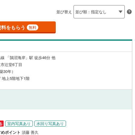
島根
岡山
広島
山口
釜石線
(
0
)
（
15
）
24時間有人管理
（
0
）
並び替え
)
花輪線
(
3
)
香川
愛媛
高知
保存した条件を見る
建ち方、日当たり
磐越東線
(
45
)
資料をもらう
無料
佐賀
長崎
熊本
大分
6
）
南向き（南東・南西含む）
陸羽東線
(
3
)
（
17
）
50
)
米坂線
(
0
)
戸なし
（
1
）
メゾネット
（
0
）
線 「鵠沼海岸」駅 徒歩46分 他
)
五能線
(
0
)
この条件で検索する
この条件で検索する
この条件で検索する
この条件で検索する
この条件で検索する
この条件で検索する
市区町村以下を選択
市区町村を選択す
駅を選択する
市辻堂6丁目
施工・品質・工法関連
17
)
白新線
(
26
)
（築30年）
 / 地上5階地下1階
越後線
(
43
)
（
1
）
免震構造
（
0
）
ライン（宇都宮～逗子）
湘南新宿ライン（前橋～小田原）
総戸数200以上）
タワー（20階建て以上）
（
0
）
(
1,381
)
)
内房線
(
79
)
)
鹿島線
(
1
)
室内写真あり
水回り写真あり
る
駅が始発駅
（
3
）
海まで2km以内
（
15
）
すめポイント
須藤 善久
東海道本線
(
815
)