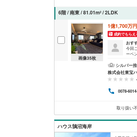
6階 / 南東 / 81.01m
/ 2LDK
2
名古屋市
1億1,700万
名古屋市
成約でもらえ
京都市営
おす
今回
OsakaMe
ーベ
画像
35
枚
り詳
OsakaMe
たち
シルバー推
を実
株式会社東宝
OsakaMe
こと
子・
福岡市地
ざま
0078-6014
力ま
いた
私鉄・その他
札幌市電
(
いる
取り扱い
ちに
道南いさ
新し
わせ
阿武隈急
ハウス鵠沼海岸
秋田内陸