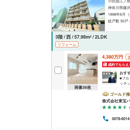
小田急江ノ島
神奈川県藤沢
1998年6月
いすみ鉄
総戸数 50戸
IGRいわ
3階 / 西 / 57.98m
/ 2LDK
弘南鉄道
2
リフォーム
由利高原
4,380万円
長野電鉄
成約でもらえ
宇都宮ラ
おす
■フ
鹿島臨海
ッチ
画像
36
枚
スタ
小湊鐵道
(
ら、
ゴールド推
等を
株式会社東宝
上毛電気
＝＝
可 
流鉄流山
＝＝
0078-6014
が可能
京成本線
(
への