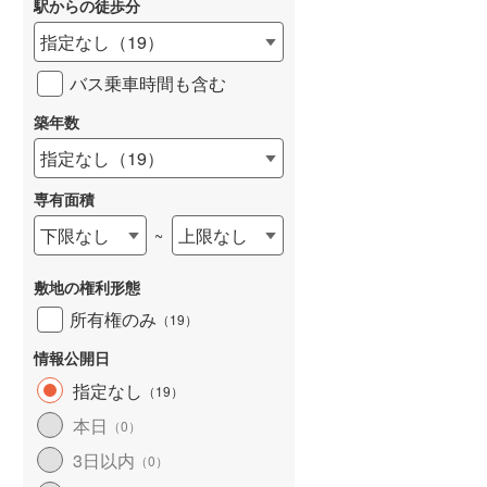
駅からの徒歩分
和歌山線
(
43
)
指定なし
（
19
）
東西線
(
297
)
バス乗車時間も含む
予讃線
(
48
)
築年数
詳しく見る
高徳線
(
84
)
指定なし
（
19
）
牟岐線
(
21
)
専有面積
山陽本線（JR九州）
(
13
)
下限なし
上限なし
~
篠栗線
(
77
)
敷地の権利形態
指宿枕崎線
(
53
)
所有権のみ
（
19
）
筑肥線
(
46
)
情報公開日
久大本線
(
87
)
指定なし
（
19
）
本日
（
0
）
日田彦山線
(
39
)
3日以内
（
0
）
筑豊本線
(
15
)