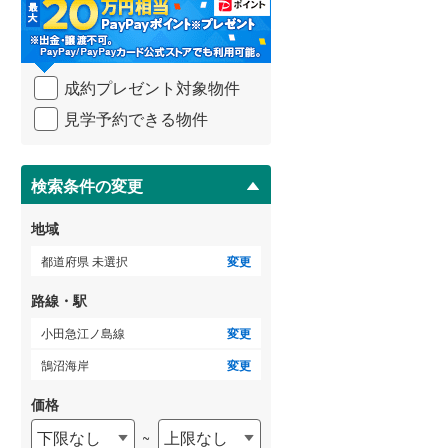
・
条
武蔵野線
(
509
)
件
を
ゲストルーム
横須賀線
(
548
)
（
0
）
成約プレゼント対象物件
マ
青梅線
(
124
)
イ
見学予約できる物件
ペ
小海線
(
3
)
ー
ＴＶモニタ付インターホン
ジ
京浜東北線
(
2,137
)
に
検索条件の変更
（
16
）
保
総武線
(
1,446
)
存
地域
す
御殿場線
(
61
)
る
都道府県 未選択
変更
中央本線（JR東海）
(
173
)
路線・駅
太多線
(
1
)
小田急江ノ島線
変更
名松線
(
3
)
鵠沼海岸
変更
東海道本線（JR西日本）
(
1,297
)
価格
下限なし
上限なし
~
小浜線
(
2
)