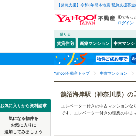
【緊急支援】令和8年熊本地震 緊急支援募
IDでもっ
ログイン
借りる
北海道
JR
北海道
函館本線
(
こだわり条件
リフォーム、
賃貸住宅
新築マンション
中古マンシ
石勝線
(
0
)
リノベー
東北
青森
（
14
）
根室本線
(
(
104
)
(
65
)
(
6
関東
東京
石北本線
(
Yahoo!不動産トップ
中古マンション
共用設備
常磐線
(
62
宅配ボッ
信越・北陸
新潟
鵠沼海岸駅（神奈川県）の
(
28
)
(
51
)
(
1
高崎線
(
44
トランク
東海
愛知
お気に入りから資料請求
エレベーター付きの中古マンションな
両毛線
(
33
駐車場空
です。エレベーター付きの理想の中古マ
烏山線
(
36
気になる物件を
（
14
）
近畿
大阪
お気に入りに
石巻線
(
7
)
追加してみましょう
管理・管理規