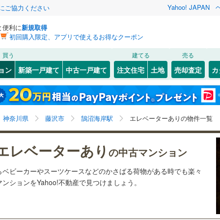
Yahoo! JAPAN
金にご協力ください
と便利に
新規取得
初回購入限定、アプリで使えるお得なクーポン
検索条件を保存しました
買う
建てる
売る
70
)
札沼線
(
28
)
リノベーション
ョン
新築一戸建て
中古一戸建て
注文住宅
土地
売却査定
カ
この検索条件の新着物件通知は、
マイページ
から設定できます。
室蘭本線
(
3
)
ション・リフォーム
築古・築30年以上
（
4
）
岩手
宮城
秋田
山形
5
)
富良野線
(
5
)
桜ケ丘
5
)
(
35
)
(
30
)
(
28
)
(
6
)
(
10
)
(
8
)
鵠沼海岸駅、エレベーター
神奈川
埼玉
千葉
茨城
5
)
釧網本線
(
1
)
神奈川県
藤沢市
鵠沼海岸駅
エレベーターありの物件一覧
8
)
水郡線
(
45
)
クスあり
（
12
）
24時間ゴミ出し可
（
5
）
長野
富山
石川
福井
エレベーターあり
の中古マンション
片瀬江ノ島
2
)
(
19
)
2
)
上越線
(
61
)
検索条件を保存する
ルーム
（
3
）
エレベーター
（
19
）
(
25
)
閉じる
閉じる
お気に入りリストを見る
お気に入りリストを見る
閉じる
閉じる
岐阜
静岡
三重
らベビーカーやスーツケースなどのかさばる荷物がある時でも楽々
)
水戸線
(
5
)
きあり（近隣を含む）
オートロック
（
15
）
マイページ
ンションをYahoo!不動産で見つけましょう。
)
仙山線
(
148
)
兵庫
京都
滋賀
奈良
気仙沼線
(
0
)
約