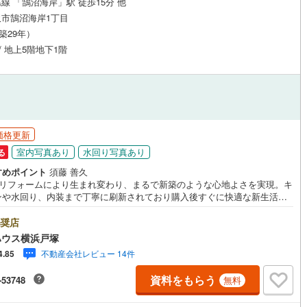
線 「鵠沼海岸」駅 徒歩15分 他
市鵠沼海岸1丁目
（築29年）
道
(
0
)
北越急行ほくほく線
(
0
)
 / 地上5階地下1階
て銀河鉄道
(
32
)
青い森鉄道
(
4
)
弘南線
(
3
)
弘南鉄道大鰐線
(
2
)
鉄道鳥海山ろく線
(
0
)
福島交通飯坂線
(
19
)
価格更新
長野線
(
14
)
上田電鉄別所線
(
4
)
室内写真あり
水回り写真あり
る
イトレール
(
36
)
関東鉄道竜ケ崎線
(
2
)
すめポイント
須藤 善久
ルリフォームにより生まれ変わり、まるで新築のような心地よさを実現。キ
鉄道大洗鹿島線
(
16
)
ひたちなか海浜鉄道湊線
(
1
)
ンや水回り、内装まで丁寧に刷新されており購入後すぐに快適な新生活を
ートできます。■海辺の散歩やジョギングなど湘南らしい自然を感じなが
6
)
千葉都市モノレール
(
110
)
海のある暮らしを日常にできる住環境です。■各居室の収納に加え生活用品
奨店
しっかり整理できる豊富な収納スペースを確保しました。＝＝＝＝＝＝＝
ハウス横浜戸塚
鉄道上毛線
(
10
)
秩父鉄道
(
22
)
＝＝＝＝＝＝＝＝＝＝＝【東宝ハウス横浜戸塚】提携銀行 じぶん銀行利用
不動産会社レビュー 14件
4.85
*がん100％保証団信＋全疾病保障付き＝＝＝＝＝＝＝＝＝＝＝＝＝＝＝＝＝
線
(
65
)
つくばエクスプレス
(
414
)
＝○現地見学会（事前に必ずお問い合わせください）毎日、ご見学・ご相談
資料をもらう
-53748
無料
です。9:00～21:00まで。ご自宅へお迎え、最寄駅でお待ち合わせ、弊社
527
)
京成押上線
(
146
)
ご来社等ご相談下さい。○FPによるライフプランのシミュレーションライ