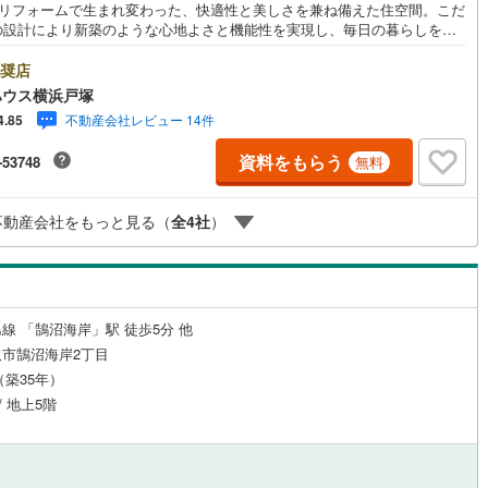
ルリフォームで生まれ変わった、快適性と美しさを兼ね備えた住空間。こだ
の設計により新築のような心地よさと機能性を実現し、毎日の暮らしをよ
5
)
鶴見線
(
84
)
かに彩ります。■なぎさモール辻堂まで徒歩3分（240m）。日々のお買い物
事も気軽に楽しめる暮らしやすさが魅力のロケーションです。■ペット飼育
奨店
ルジュサービス
5
)
（
0
）
キッズルーム
根岸線
(
383
)
（
0
）
で大切な家族とともに暮らせる安心の住まい。＝＝＝＝＝＝＝＝＝＝＝＝
ハウス横浜戸塚
＝＝＝＝＝【東宝ハウス横浜戸塚】提携銀行 じぶん銀行利用可 *がん10
9
)
中央本線（JR東日本）
(
867
)
不動産会社レビュー 14件
4.85
保証団信＋全疾病保障付き＝＝＝＝＝＝＝＝＝＝＝＝＝＝＝＝＝＝＝＝○現
学会（事前に必ずお問い合わせください）毎日、ご見学・ご相談が可能で
9
)
八高線
(
197
)
資料をもらう
-53748
無料
:00～21:00まで。ご自宅へお迎え、最寄駅でお待ち合わせ、弊社へのご来
7
）
オール電化
（
0
）
ご相談下さい。○FPによるライフプランのシミュレーションライフプラン
13
)
大糸線（JR東日本）
(
3
)
った資金計画や、住宅ローンのご相談など。○キッズスペースもご用意して
不動産会社をもっと見る（
全
4
社
）
ます○お車の無料提携駐車場がございます詳しくは営業スタッフよりお伝え
各駅停車）
(
366
)
埼京線
(
1,173
)
て頂きます。なんでもお気軽にお申し付けくださいませ。
全体
5
)
東海道本線（JR東海）
(
493
)
リー住宅
（
3
）
)
飯田線
(
31
)
線 「鵠沼海岸」駅 徒歩5分 他
市鵠沼海岸2丁目
)
高山本線（JR東海）
(
33
)
月（築35年）
ダイニング15畳以上
JR東海）
(
65
)
紀勢本線（JR東海）
(
5
)
/ 地上5階
博多南線
(
78
)
R西日本）
(
0
)
北陸本線
(
3
)