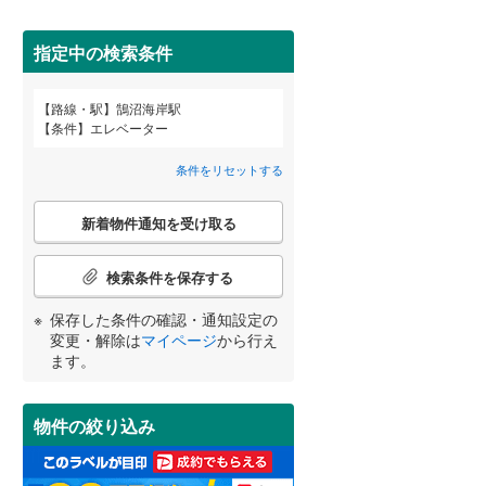
田沢湖線
(
31
)
指定中の検索条件
八戸線
(
3
)
磐越西線
(
35
)
路線・駅
鵠沼海岸駅
宮崎
鹿児島
沖縄
条件
エレベーター
2階以上
（
14
）
陸羽西線
(
0
)
条件をリセットする
左沢線
(
9
)
最上階
（
2
）
こ
津軽線
(
2
)
新着物件通知を受け取る
の
する
る
条件をリセットする
条件をリセットする
条件をリセットする
条件をリセットする
条件をリセットする
条件をリセットする
検
信越本線
(
74
)
索
検索条件を保存する
条
弥彦線
(
1
)
制震構造
（
0
）
件
保存した条件の確認・通知設定の
で
総武本線
(
435
)
低層マンション（4階建て以
変更・解除は
マイページ
から行え
通
ます。
下）
（
6
）
知
を
京葉線
(
367
)
受
物件の絞り込み
け
久留里線
(
4
)
取
小学校まで1km以内
（
11
）
る
山手線
(
1,673
)