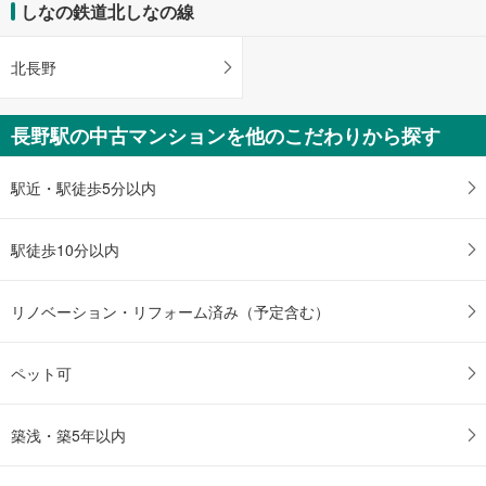
・中央改札内
しなの鉄道北しなの線
す
その他
る
【ＪＲ】
北長野
・ＡＥＤ
・点字運賃表
【長野電鉄】
長野駅の中古マンションを他のこだわりから探す
・ＡＥＤ
駅近・駅徒歩5分以内
駅徒歩10分以内
リノベーション・リフォーム済み（予定含む）
ペット可
築浅・築5年以内