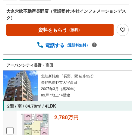
大京穴吹不動産長野店（電話受付:本社インフォメーションデス
ク）
資料をもらう
（無料）
電話する
（通話料無料）
アーバンシティ長野・高田
北陸新幹線 「長野」駅 徒歩32分
長野県長野市大字高田
2007年3月（築20年）
83戸 / 地上14階建
2階 / 南 / 84.78m
/ 4LDK
2
2,780万円