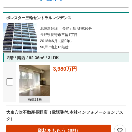
ポレスター三輪セントラルレジデンス
北陸新幹線 「長野」駅 徒歩26分
長野県長野市三輪1丁目
2018年6月（築9年）
56戸 / 地上15階建
2階 / 南西 / 82.36m
/ 3LDK
2
3,980万円
画像
21
枚
大京穴吹不動産長野店（電話受付:本社インフォメーションデス
ク）
資料をもらう
（無料）