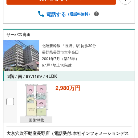
電話する
（通話料無料）
サーパス高田
北陸新幹線 「長野」駅 徒歩30分
長野県長野市大字高田
2001年7月（築26年）
67戸 / 地上10階建
3階 / 南 / 87.11m
/ 4LDK
2
2,980万円
画像
13
枚
大京穴吹不動産長野店（電話受付:本社インフォメーションデス