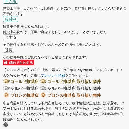
未入居
建築工事完了日から1年以上経過したものの、まだ誰も住んだことがない住宅に
表示されます。
賃貸中
賃貸中の物件に表示されます。
賃貸中の物件は、原則ご自身でお住まいいただくことができません。
請求済
その物件が資料請求・お問い合わせ済みの場合に表示されます。
既読
その物件を既にご覧になっている場合に表示されます。
成約でもらえる
【Yahoo!不動産】物件ご成約で最大20万円相当PayPayポイントプレゼント！
の対象物件です。詳細は
プレゼント詳細
をご覧ください。
ゴールド推奨店
ゴールド推奨店 取り扱い物件
シルバー推奨店
シルバー推奨店 取り扱い物件
ブロンズ推奨店
ブロンズ推奨店 取り扱い物件
広告商品を購入している不動産会社のうち、物件情報の正確性、法令遵守、ヤ
フー不動産における成約実績等、当社所定の基準を満たした優良な店舗運営を
実践していると認めた不動産会社（もしくは当該認定を受けた不動産会社の取
扱物件）に表示されます。