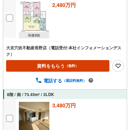
2,480万円
画像
3
枚
大京穴吹不動産長野店（電話受付:本社インフォメーションデス
ク）
資料をもらう
（無料）
電話する
（通話料無料）
8階 / 南 / 73.45m
/ 3LDK
2
3,480万円