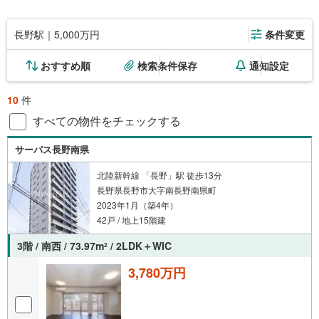
長野駅｜5,000万円
条件変更
おすすめ順
検索条件保存
通知設定
10
件
すべての物件をチェックする
サーパス長野南県
北陸新幹線 「長野」駅 徒歩13分
長野県長野市大字南長野南県町
2023年1月（築4年）
42戸 / 地上15階建
3階 / 南西 / 73.97m
/ 2LDK＋WIC
2
3,780万円