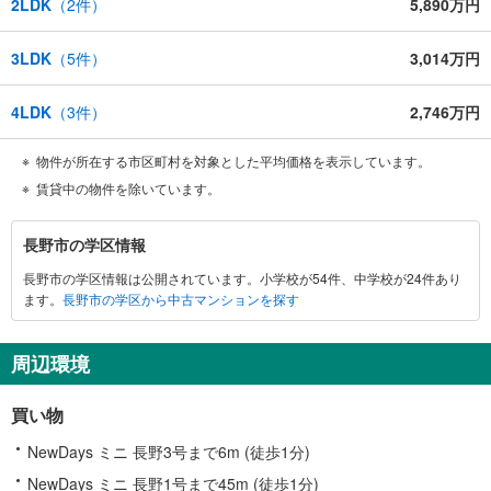
2LDK
（
2
件）
5,890万円
3LDK
（
5
件）
3,014万円
4LDK
（
3
件）
2,746万円
物件が所在する市区町村を対象とした平均価格を表示しています。
賃貸中の物件を除いています。
長
長野市の学区情報
野
長野市の学区情報は公開されています。小学校が54件、中学校が24件あり
市
ます。
長野市の学区から中古マンションを探す
に
関
す
周辺環境
る
情
買い物
報
NewDays ミニ 長野3号まで6m (徒歩1分)
NewDays ミニ 長野1号まで45m (徒歩1分)