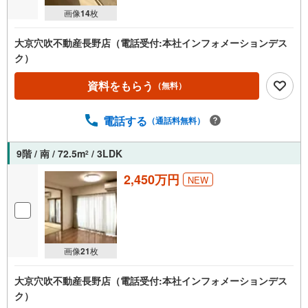
画像
14
枚
大京穴吹不動産長野店（電話受付:本社インフォメーションデス
ク）
資料をもらう
（無料）
電話する
（通話料無料）
9階 / 南 / 72.5m
/ 3LDK
2
2,450万円
NEW
画像
21
枚
大京穴吹不動産長野店（電話受付:本社インフォメーションデス
ク）