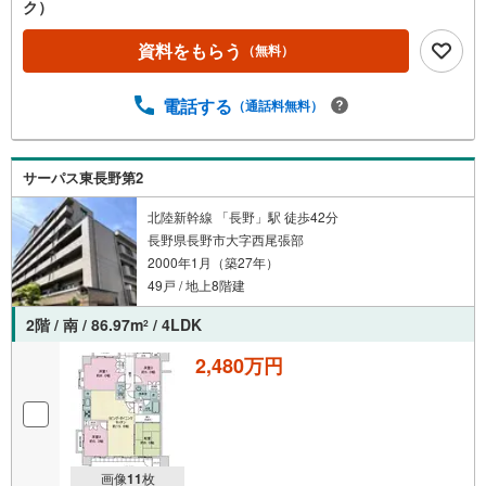
ク）
資料をもらう
（無料）
電話する
（通話料無料）
サーパス東長野第2
北陸新幹線 「長野」駅 徒歩42分
長野県長野市大字西尾張部
2000年1月（築27年）
49戸 / 地上8階建
2階 / 南 / 86.97m
/ 4LDK
2
2,480万円
画像
11
枚