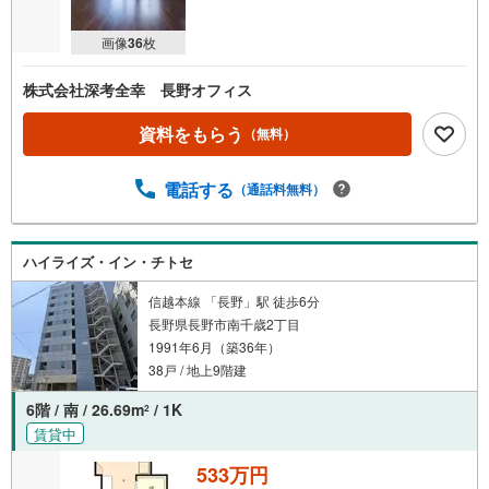
画像
36
枚
株式会社深考全幸 長野オフィス
資料をもらう
（無料）
電話する
（通話料無料）
ハイライズ・イン・チトセ
信越本線 「長野」駅 徒歩6分
長野県長野市南千歳2丁目
1991年6月（築36年）
38戸 / 地上9階建
6階 / 南 / 26.69m
/ 1K
2
賃貸中
533万円