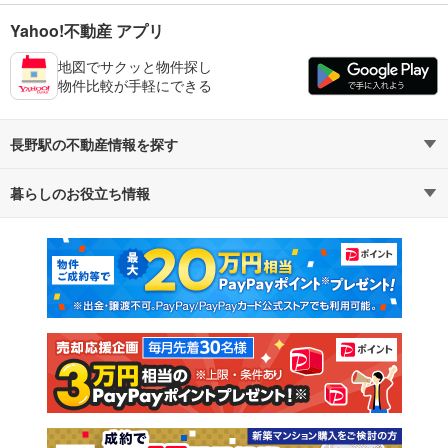
Yahoo!不動産 アプリ
地図でサクッと物件探し
物件比較が手軽にできる
長野駅の不動産情報を探す
暮らしのお役立ち情報
不動産・住宅
賃貸住宅
マンションカタログ
教えて！住まいの先生
新築マンション
中古マンション
新築一戸建て
中古一戸建て
注文住宅
土地
売却査定