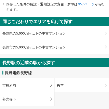
・改札⇔東口
件
保存した条件の確認・通知設定の変更・解除は
マイページ
から行
【長野電鉄】
で
えます。
・ホーム⇔改札
通
・改札⇔駅ビルＭＩＤＯＲＩ内
知
エスカレータ
同じこだわりでエリアを広げて探す
を
【ＪＲ】
受
［新幹線］
長野県の5,000万円以下の中古マンション
け
・各ホーム⇔改札
取
・新幹線乗換口改札⇔在来線改札内
る
［在来線］【しなの鉄道】
長野市の5,000万円以下の中古マンション
・３～７番線ホーム⇔中央改札
・
［新幹線］［在来線］【しなの鉄道】
条
・改札⇔東口
件
長野駅の近隣の駅から探す
【長野電鉄】
を
・ホーム⇔改札
マ
・改札⇔駅ビルＭＩＤＯＲＩ内
長野電鉄長野線
イ
トイレ
ペ
【ＪＲ】
市役所前
権堂
ー
［新幹線］
ジ
《多機能トイレ》
・改札内
に
善光寺下
［在来線］【しなの鉄道】
保
《多機能トイレ》
存