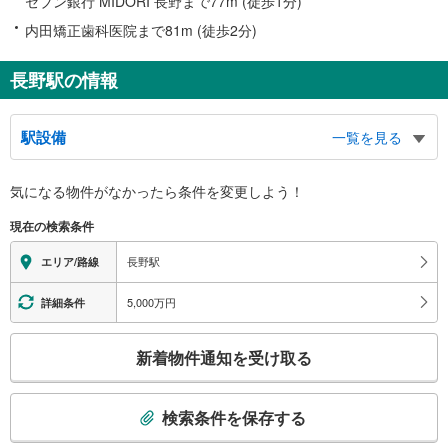
セブン銀行 MIDORI 長野まで77m (徒歩1分)
内田矯正歯科医院まで81m (徒歩2分)
長野駅の情報
駅設備
一覧を見る
バリアフリー状況
気になる物件がなかったら
条件を変更しよう！
※段差なしでの移動経路
（○：有り △：要駅員設備 ×：無し）
現在の検索条件
【ＪＲ東日本】【しなの鉄道】：○
（※上記２社の駅は共同）
長野駅
エリア/路線
【長野電鉄】：○
エレベータ
5,000万円
詳細条件
【ＪＲ】
［新幹線］
こ
新着物件通知を受け取る
・各ホーム⇔改札
の
［在来線］【しなの鉄道】
検
・各ホーム⇔中央改札
索
［新幹線］［在来線］【しなの鉄道】
検索条件を保存する
条
・改札⇔善光寺口