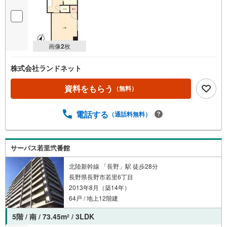
画像
2
枚
株式会社ランドネット
資料をもらう
（無料）
電話する
（通話料無料）
サーパス若里弐番館
北陸新幹線 「長野」駅 徒歩28分
長野県長野市若里6丁目
2013年8月（築14年）
64戸 / 地上12階建
5階 / 南 / 73.45m
/ 3LDK
2