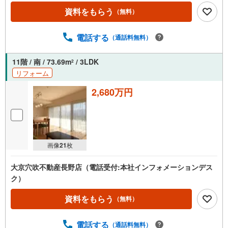
資料をもらう
（無料）
電話する
（通話料無料）
11階 / 南 / 73.69m
/ 3LDK
2
リフォーム
2,680万円
画像
21
枚
大京穴吹不動産長野店（電話受付:本社インフォメーションデス
ク）
資料をもらう
（無料）
電話する
（通話料無料）