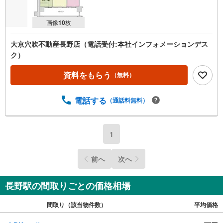
画像
10
枚
大京穴吹不動産長野店（電話受付:本社インフォメーションデス
ク）
資料をもらう
（無料）
電話する
（通話料無料）
1
前へ
次へ
長野駅の間取りごとの価格相場
間取り（該当物件数）
平均価格