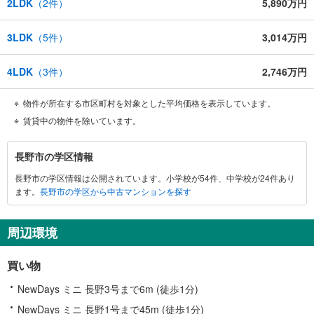
2LDK
（
2
件）
5,890万円
3LDK
（
5
件）
3,014万円
4LDK
（
3
件）
2,746万円
物件が所在する市区町村を対象とした平均価格を表示しています。
賃貸中の物件を除いています。
長
長野市の学区情報
野
長野市の学区情報は公開されています。小学校が54件、中学校が24件あり
市
ます。
長野市の学区から中古マンションを探す
に
関
す
周辺環境
る
情
買い物
報
NewDays ミニ 長野3号まで6m (徒歩1分)
NewDays ミニ 長野1号まで45m (徒歩1分)