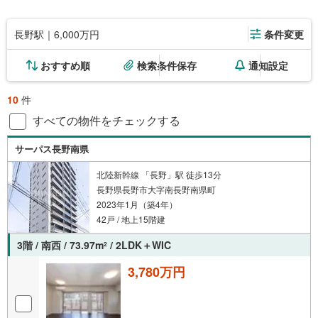
長野駅｜6,000万円
条件変更
おすすめ順
検索条件保存
通知設定
10
件
すべての物件をチェックする
サーパス長野南県
北陸新幹線 「長野」駅 徒歩13分
長野県長野市大字南長野南県町
2023年1月（築4年）
42戸 / 地上15階建
3階 / 南西 / 73.97m
/ 2LDK＋WIC
2
3,780万円