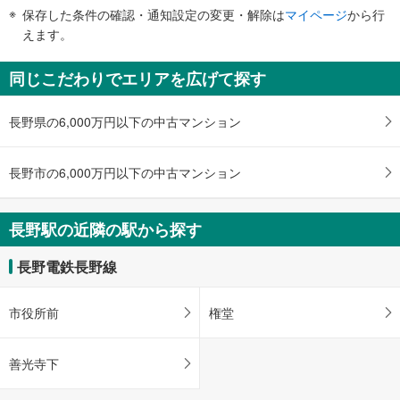
・改札⇔東口
件
保存した条件の確認・通知設定の変更・解除は
マイページ
から行
【長野電鉄】
で
えます。
・ホーム⇔改札
通
・改札⇔駅ビルＭＩＤＯＲＩ内
知
エスカレータ
同じこだわりでエリアを広げて探す
を
【ＪＲ】
受
［新幹線］
長野県の6,000万円以下の中古マンション
け
・各ホーム⇔改札
取
・新幹線乗換口改札⇔在来線改札内
る
［在来線］【しなの鉄道】
長野市の6,000万円以下の中古マンション
・３～７番線ホーム⇔中央改札
・
［新幹線］［在来線］【しなの鉄道】
条
・改札⇔東口
件
長野駅の近隣の駅から探す
【長野電鉄】
を
・ホーム⇔改札
マ
・改札⇔駅ビルＭＩＤＯＲＩ内
長野電鉄長野線
イ
トイレ
ペ
【ＪＲ】
市役所前
権堂
ー
［新幹線］
ジ
《多機能トイレ》
・改札内
に
善光寺下
［在来線］【しなの鉄道】
保
《多機能トイレ》
存