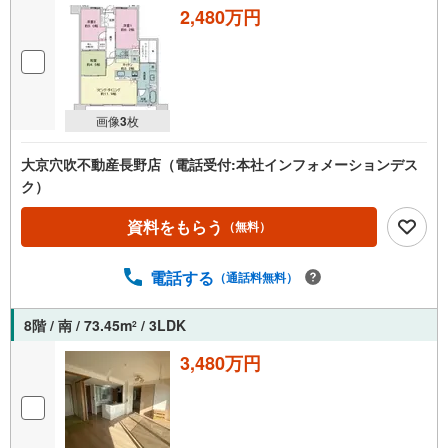
2,480万円
画像
3
枚
大京穴吹不動産長野店（電話受付:本社インフォメーションデス
ク）
資料をもらう
（無料）
電話する
（通話料無料）
8階 / 南 / 73.45m
/ 3LDK
2
3,480万円