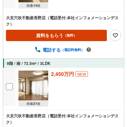
画像
14
枚
大京穴吹不動産長野店（電話受付:本社インフォメーションデス
ク）
資料をもらう
（無料）
電話する
（通話料無料）
9階 / 南 / 72.5m
/ 3LDK
2
2,450万円
NEW
画像
21
枚
大京穴吹不動産長野店（電話受付:本社インフォメーションデス
ク）