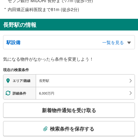
セブン銀行 MIDORI 長野まで77m (徒歩1分)
内田矯正歯科医院まで81m (徒歩2分)
長野駅の情報
駅設備
一覧を見る
バリアフリー状況
気になる物件がなかったら
条件を変更しよう！
※段差なしでの移動経路
（○：有り △：要駅員設備 ×：無し）
現在の検索条件
【ＪＲ東日本】【しなの鉄道】：○
（※上記２社の駅は共同）
長野駅
エリア/路線
【長野電鉄】：○
エレベータ
6,000万円
詳細条件
【ＪＲ】
［新幹線］
こ
新着物件通知を受け取る
・各ホーム⇔改札
の
［在来線］【しなの鉄道】
検
・各ホーム⇔中央改札
索
［新幹線］［在来線］【しなの鉄道】
検索条件を保存する
条
・改札⇔善光寺口