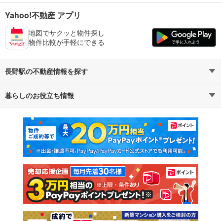
Yahoo!不動産 アプリ
地図でサクッと物件探し
物件比較が手軽にできる
長野駅の不動産情報を探す
暮らしのお役立ち情報
不動産・住宅
賃貸住宅
マンションカタログ
教えて！住まいの先生
新築マンション
中古マンション
新築一戸建て
中古一戸建て
注文住宅
土地
売却査定