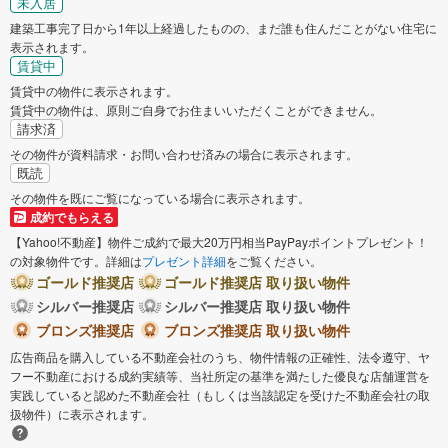
未入居
建築工事完了日から1年以上経過したものの、まだ誰も住んだことがない住宅に
表示されます。
賃貸中
賃貸中の物件に表示されます。
賃貸中の物件は、原則ご自身でお住まいいただくことができません。
請求済
その物件が資料請求・お問い合わせ済みの場合に表示されます。
既読
その物件を既にご覧になっている場合に表示されます。
成約でもらえる
【Yahoo!不動産】物件ご成約で最大20万円相当PayPayポイントプレゼント！
の対象物件です。詳細は
プレゼント詳細
をご覧ください。
ゴールド推奨店
ゴールド推奨店 取り扱い物件
シルバー推奨店
シルバー推奨店 取り扱い物件
ブロンズ推奨店
ブロンズ推奨店 取り扱い物件
広告商品を購入している不動産会社のうち、物件情報の正確性、法令遵守、ヤ
フー不動産における成約実績等、当社所定の基準を満たした優良な店舗運営を
実践していると認めた不動産会社（もしくは当該認定を受けた不動産会社の取
扱物件）に表示されます。