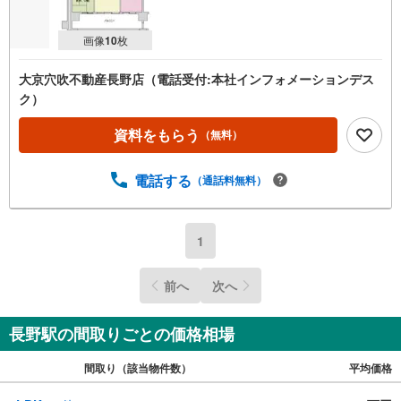
画像
10
枚
大京穴吹不動産長野店（電話受付:本社インフォメーションデス
ク）
資料をもらう
（無料）
電話する
（通話料無料）
1
前へ
次へ
長野駅の間取りごとの価格相場
間取り（該当物件数）
平均価格