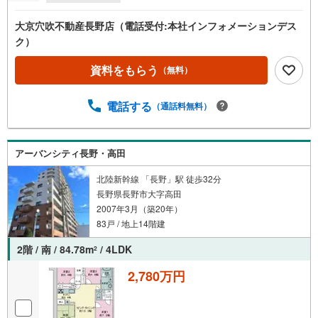
大京穴吹不動産長野店（電話受付:本社インフォメーションデス
ク）
資料をもらう
（無料）
電話する
（通話料無料）
アーバンシティ長野・高田
北陸新幹線 「長野」駅 徒歩32分
長野県長野市大字高田
2007年3月（築20年）
83戸 / 地上14階建
2階 / 南 / 84.78m
/ 4LDK
2
2,780万円