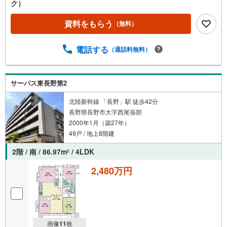
ク）
資料をもらう
（無料）
電話する
（通話料無料）
サーパス東長野第2
北陸新幹線 「長野」駅 徒歩42分
長野県長野市大字西尾張部
2000年1月（築27年）
49戸 / 地上8階建
2階 / 南 / 86.97m
/ 4LDK
2
2,480万円
画像
11
枚