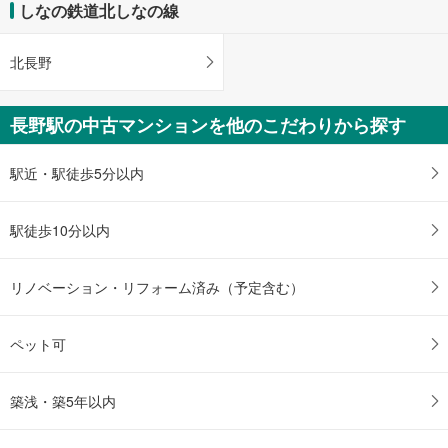
・中央改札内
しなの鉄道北しなの線
す
その他
る
【ＪＲ】
北長野
・ＡＥＤ
・点字運賃表
【長野電鉄】
長野駅の中古マンションを他のこだわりから探す
・ＡＥＤ
駅近・駅徒歩5分以内
駅徒歩10分以内
リノベーション・リフォーム済み（予定含む）
ペット可
築浅・築5年以内