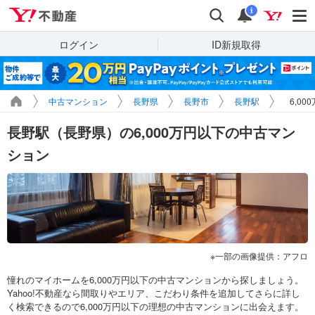
Yahoo!不動産
検索
通知
i
ログイン
ID新規取得
中古マンション
長野県
長野市
長野駅
6,0
長野駅（長野県）の6,000万円以下の中古マン
ション
一部の画像提供：アフロ
憧れのマイホームを6,000万円以下の中古マンションから探しましょう。
Yahoo!不動産なら間取りやエリア、こだわり条件を追加してさらに詳し
く検索できるので6,000万円以下の理想の中古マンションに出会えます。