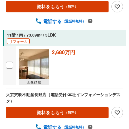
資料をもらう
（無料）
電話する
（通話料無料）
11階 / 南 / 73.69m
/ 3LDK
2
リフォーム
2,680万円
画像
21
枚
大京穴吹不動産長野店（電話受付:本社インフォメーションデス
ク）
資料をもらう
（無料）
電話する
（通話料無料）