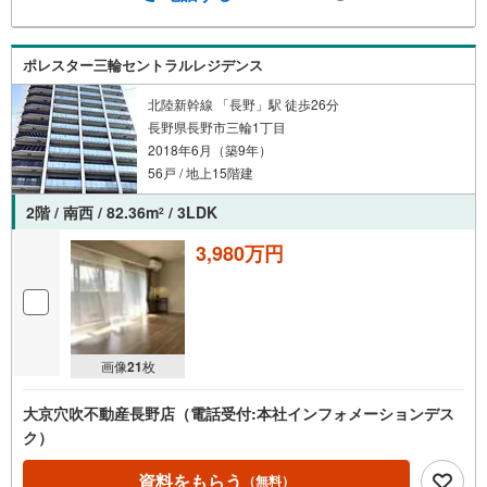
ポレスター三輪セントラルレジデンス
北陸新幹線 「長野」駅 徒歩26分
長野県長野市三輪1丁目
2018年6月（築9年）
56戸 / 地上15階建
2階 / 南西 / 82.36m
/ 3LDK
2
3,980万円
画像
21
枚
大京穴吹不動産長野店（電話受付:本社インフォメーションデス
ク）
資料をもらう
（無料）