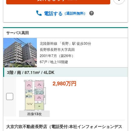
電話する
（通話料無料）
サーパス高田
北陸新幹線 「長野」駅 徒歩30分
長野県長野市大字高田
2001年7月（築26年）
67戸 / 地上10階建
3階 / 南 / 87.11m
/ 4LDK
2
2,980万円
画像
13
枚
大京穴吹不動産長野店（電話受付:本社インフォメーションデス