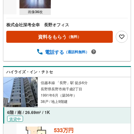
画像
36
枚
株式会社深考全幸 長野オフィス
資料をもらう
（無料）
電話する
（通話料無料）
ハイライズ・イン・チトセ
信越本線 「長野」駅 徒歩6分
長野県長野市南千歳2丁目
1991年6月（築36年）
38戸 / 地上9階建
6階 / 南 / 26.69m
/ 1K
2
賃貸中
533万円