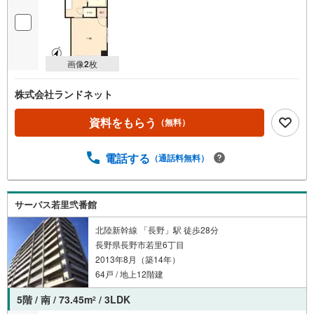
画像
2
枚
株式会社ランドネット
資料をもらう
（無料）
電話する
（通話料無料）
サーパス若里弐番館
北陸新幹線 「長野」駅 徒歩28分
長野県長野市若里6丁目
2013年8月（築14年）
64戸 / 地上12階建
5階 / 南 / 73.45m
/ 3LDK
2