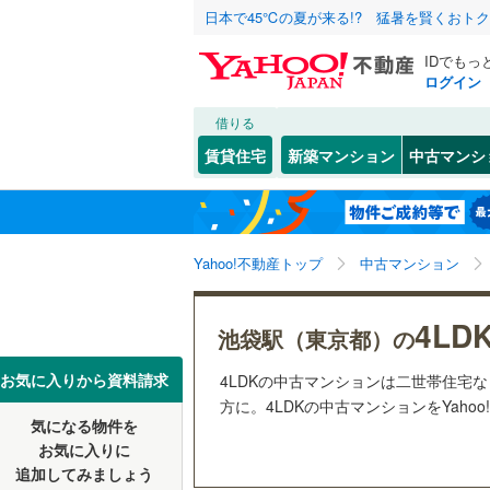
日本で45℃の夏が来る!? 猛暑を賢くおト
IDでもっ
ログイン
借りる
北海道
JR
北海道
函館本線
(
こだわり条件
リフォーム、
賃貸住宅
新築マンション
中古マンシ
石勝線
(
0
)
リノベー
東北
青森
（
0
）
根室本線
(
(
3
)
(
0
)
(
0
関東
東京
石北本線
(
Yahoo!不動産トップ
中古マンション
共用設備
常磐線
(
41
宅配ボッ
信越・北陸
新潟
(
3
)
(
3
)
(
0
4LD
池袋駅（東京都）の
高崎線
(
23
トランク
東海
愛知
お気に入りから資料請求
4LDKの中古マンションは二世帯住宅
両毛線
(
2
)
駐車場空
方に。4LDKの中古マンションをYaho
(
0
)
(
0
)
(
2
烏山線
(
3
)
気になる物件を
（
0
）
近畿
大阪
お気に入りに
石巻線
(
2
)
追加してみましょう
管理・管理規