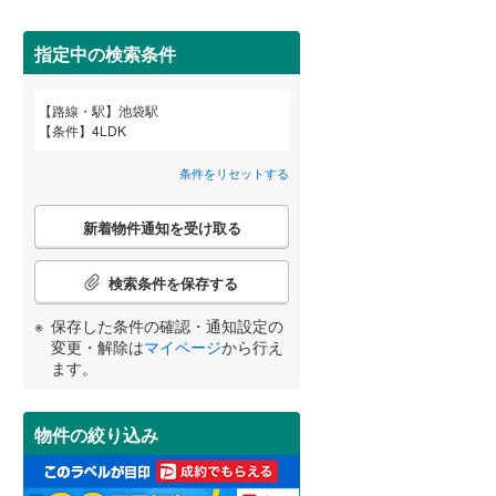
田沢湖線
(
2
)
指定中の検索条件
八戸線
(
0
)
(
0
)
(
0
)
(
0
)
磐越西線
(
3
)
路線・駅
池袋駅
宮崎
鹿児島
沖縄
条件
4LDK
2階以上
（
0
）
陸羽西線
(
0
)
(
0
)
(
0
)
(
6
)
条件をリセットする
左沢線
(
2
)
最上階
（
0
）
こ
津軽線
(
0
)
新着物件通知を受け取る
の
する
る
条件をリセットする
条件をリセットする
条件をリセットする
条件をリセットする
条件をリセットする
条件をリセットする
(
5
)
(
2
)
(
1
)
検
信越本線
(
13
)
索
検索条件を保存する
条
弥彦線
(
0
)
制震構造
（
0
）
件
保存した条件の確認・通知設定の
で
総武本線
(
35
)
低層マンション（4階建て以
変更・解除は
マイページ
から行え
通
ます。
下）
（
0
）
知
を
京葉線
(
37
)
受
物件の絞り込み
け
久留里線
(
1
)
取
小学校まで1km以内
（
0
）
る
山手線
(
19
)
(
1
)
(
0
)
(
6
)