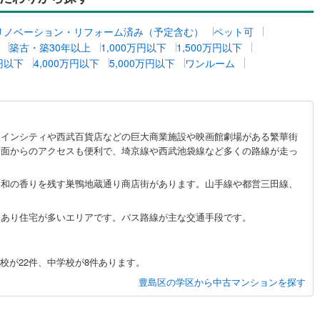
高輪ゲートウェイ
)
鶴見線
(
9
)
リノベーション・リフォーム済み（予定含む）
ペット可
築古・築30年以上
1,000万円以下
1,500万円以下
ルジュサービス
)
（
0
）
キッズルーム
根岸線
(
19
)
（
0
）
万円以下
4,000万円以下
5,000万円以下
ワンルーム
(
0
)
)
中央本線（JR東日本）
(
31
)
2
)
八高線
(
13
)
0
）
オール電化
（
0
）
)
(
0
)
(
0
)
(
0
)
(
0
)
(
2
)
(
2
)
5
)
大糸線（JR東日本）
(
2
)
ャインシティや西武百貨店などの巨大商業施設や映画館劇場がある繁華街
方面からのアクセスも便利で、埼京線や西武池袋線など多くの路線が走っ
各駅停車）
(
32
)
埼京線
(
37
)
全体
東海道本線（JR東海）
(
65
)
)
(
0
)
(
0
)
(
0
)
昭和の香りを残す巣鴨地蔵通り商店街があります。山手線や都営三田線、
リー住宅
（
0
）
飯田線
(
9
)
にあり住宅が多いエリアです。バス路線が主な交通手段です。
高山本線（JR東海）
(
4
)
ダイニング15畳以上
JR東海）
(
15
)
紀勢本線（JR東海）
(
0
)
校が22件、中学校が8件あります。
)
(
0
)
(
0
)
(
6
)
(
0
)
(
0
)
(
0
)
豊島区の学区から中古マンションを探す
博多南線
(
11
)
R西日本）
(
0
)
北陸本線
(
0
)