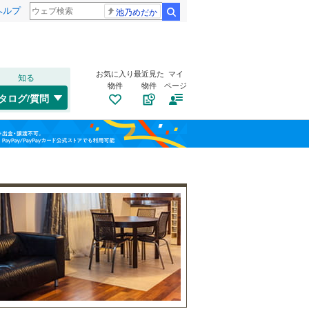
ヘルプ
池乃めだか
検索
お気に入り
最近見た
マイ
知る
物件
物件
ページ
千歳線
(
2
)
タログ/質問
日高本線
(
0
)
福島
宗谷本線
(
0
)
(
0
)
(
4
)
(
2
)
栃木
群馬
山梨
東北本線
(
58
)
川越線
(
6
)
自転車置き場
（
0
）
(
0
)
(
6
)
(
0
)
吾妻線
(
0
)
バイク置き場
（
0
）
日光線
(
3
)
防犯カメラ
（
0
）
(
0
)
(
1
)
(
2
)
仙石線
(
19
)
和歌山
大船渡線
(
0
)