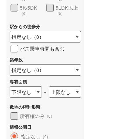
5K/5DK
5LDK以上
和歌山線
(
9
)
（
0
）
（
0
）
東西線
(
11
)
(
5
)
(
2
)
(
0
)
駅からの徒歩分
予讃線
(
7
)
詳しく見る
指定なし
（
0
）
高徳線
(
10
)
バス乗車時間も含む
牟岐線
(
2
)
築年数
雑司が谷
山陽本線（JR九州）
(
4
)
(
0
)
(
1
)
指定なし
（
0
）
(
1
)
篠栗線
(
7
)
専有面積
指宿枕崎線
(
9
)
下限なし
上限なし
~
筑肥線
(
12
)
敷地の権利形態
久大本線
(
16
)
所有権のみ
（
0
）
日田彦山線
(
4
)
情報公開日
(
3
)
(
3
)
(
2
)
筑豊本線
(
8
)
指定なし
（
0
）