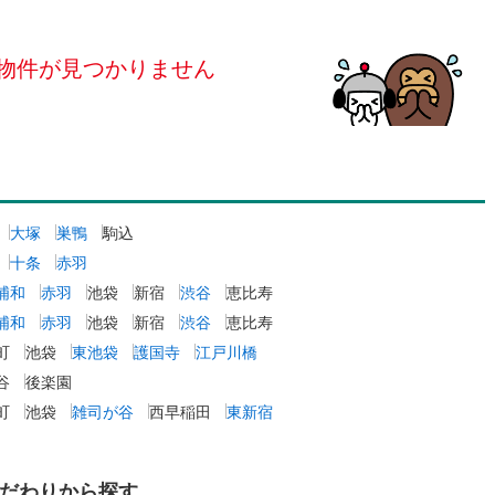
島根
岡山
広島
山口
釜石線
(
0
)
（
0
）
24時間有人管理
（
0
）
花輪線
(
0
)
物件が見つかりません
香川
愛媛
高知
)
(
0
)
(
0
)
(
0
)
(
0
)
(
0
)
(
0
)
保存した条件を見る
建ち方、日当たり
磐越東線
(
6
)
佐賀
長崎
熊本
大分
0
）
南向き（南東・南西含む）
陸羽東線
(
2
)
)
(
1
)
(
2
)
(
（
1
)
0
）
(
2
)
(
4
)
(
1
)
10
)
米坂線
(
0
)
戸なし
（
0
）
メゾネット
（
0
）
五能線
(
0
)
大塚
巣鴨
駒込
この条件で検索する
この条件で検索する
この条件で検索する
この条件で検索する
この条件で検索する
この条件で検索する
市区町村以下を選択
市区町村を選択す
駅を選択する
茅ケ崎
)
(
4
)
(
11
)
(
1
)
(
6
)
(
5
)
施工・品質・工法関連
4
)
白新線
(
5
)
十条
赤羽
(
9
)
浦和
赤羽
池袋
新宿
渋谷
恵比寿
越後線
(
6
)
（
0
）
免震構造
（
0
）
浦和
赤羽
池袋
新宿
渋谷
恵比寿
ライン（宇都宮～逗子）
湘南新宿ライン（前橋～小田原）
総戸数200以上）
タワー（20階建て以上）
（
0
）
町
池袋
東池袋
護国寺
江戸川橋
)
(
62
)
谷
後楽園
)
内房線
(
12
)
町
池袋
雑司が谷
西早稲田
東新宿
)
鹿島線
(
0
)
駅が始発駅
（
0
）
海まで2km以内
（
0
）
だわりから探す
東海道本線
(
49
)
)
(
0
)
(
1
)
(
5
)
(
0
)
(
2
)