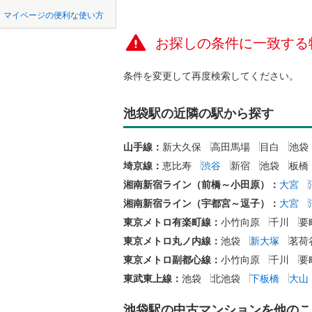
中国
鳥取
北上線
(
0
)
マイページの便利な使い方
ペット可
山田線
(
2
)
お探しの条件に一致する
四国
徳島
(
2
)
(
0
)
(
0
配置、向き、
大湊線
(
0
)
条件を変更して再度検索してください。
九州・沖縄
福岡
角住戸
（
只見線
(
0
)
(
2
)
(
4
)
(
3
池袋駅の近隣の駅から探す
奥羽本線
(
階下に住
男鹿線
(
5
)
0
0
0
0
0
0
山手線：
新大久保
高田馬場
目白
池袋
該当物件
該当物件
該当物件
該当物件
該当物件
該当物件
件
件
件
件
件
件
(
0
)
(
0
)
(
2
構造・規模・
羽越本線
(
埼京線：
恵比寿
渋谷
新宿
池袋
板橋
湘南新宿ライン（前橋～小田原）：
大宮
飯山線
(
0
)
耐震構造
湘南新宿ライン（宇都宮～逗子）：
大宮
湘南新宿
大規模（
東京メトロ有楽町線：
小竹向原
千川
要
(
0
)
(
0
)
(
51
)
(
1
（
0
）
東京メトロ丸ノ内線：
池袋
新大塚
茗荷
外房線
(
14
東京メトロ副都心線：
小竹向原
千川
要
立地
東武東上線：
池袋
北池袋
下板橋
大山
成田線
(
14
最寄りの
池袋駅の中古マンションを他のこ
東金線
(
0
)
(
0
)
(
0
)
(
0