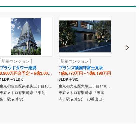
)
(
7
)
(
3
)
(
3
)
(
2
)
(
1
)
(
2
)
0
)
七尾線
(
0
)
ッチン
（
0
）
対面キッチン
（
0
）
高山本線（JR西日本）
(
0
)
JR西日本）
(
1
)
湖西線
(
4
)
御茶ノ水
機あり
（
0
）
浴室に窓あり
（
0
）
)
(
0
)
(
0
)
(
0
)
(
0
)
(
0
)
福知山線
(
29
)
(
0
)
庭
1
)
播但線
(
14
)
新築マンション
新築マンション
新築マン
ルコニー
（
0
）
専用庭
（
0
）
津山線
(
6
)
プラウドタワー池袋
ブランズ護国寺富士見坂
シティタワ
)
(
0
)
(
0
)
(
0
)
(
0
)
(
1
)
(
0
)
8,900万円台予定～6億3,000万円台予定
1億6,770万円～1億8,190万円
スタワー/
)
伯備線
(
10
)
9,200万円
1LDK～3LDK
3LDK＋SIC
2LDK・3LD
東京都豊島区南池袋二丁目101番（地番）
東京都文京区大塚二丁目110番3（地番）
呉線
(
15
)
東京メトロ有楽町線 「東池
東京メトロ有楽町線 「護国
インクローゼット
東武東上線 
袋」駅 徒歩3分
寺」駅 徒歩2分 （3番出口）
山口線
(
0
)
（サウスタ
（ノースタ
3
)
美祢線
(
0
)
契約、入居関連など
因美線
(
2
)
能
（
0
）
草津線
(
2
)
)
(
3
)
(
2
)
(
0
)
(
0
)
(
0
)
(
0
)