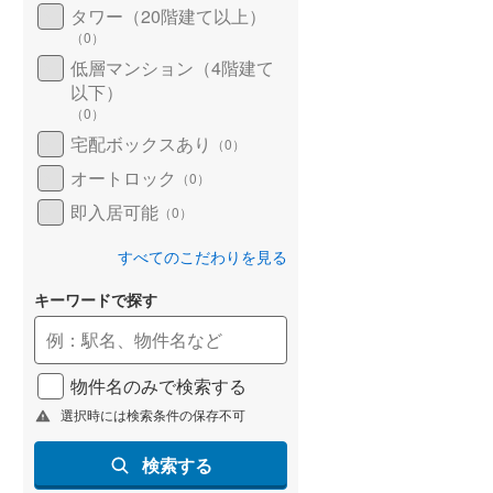
タワー（20階建て以上）
(
21
)
（
0
）
名古屋市営地下鉄鶴舞線
(
35
)
低層マンション（4階建て
(
8
)
(
5
)
(
1
)
以下）
名古屋市営地下鉄名港線
(
17
)
（
0
）
OsakaMetro長堀鶴見緑地線
(
13
)
宅配ボックスあり
（
0
）
オートロック
（
0
）
(
3
)
(
2
)
(
3
)
OsakaMetro谷町線
(
20
)
即入居可能
（
0
）
OsakaMetro千日前線
(
8
)
すべてのこだわりを見る
神戸市営地下鉄海岸線
(
2
)
キーワードで探す
福岡市地下鉄七隈線
(
26
)
函館市電宝来・谷地頭線
(
0
)
物件名のみで検索する
真岡鐵道
(
0
)
選択時には検索条件の保存不可
山形鉄道フラワー長井線
(
0
)
検索する
えちごトキめき鉄道妙高はねうまラ