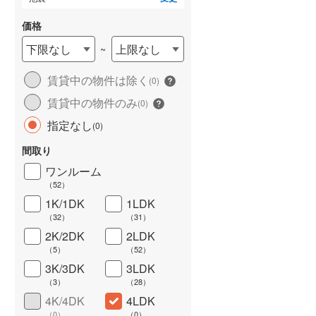
(
2
)
城端線
(
1
)
価格
関西本線（JR西日本）
(
16
)
下限なし
上限なし
~
大阪環状線
(
10
)
賃貸中の物件は除く
(
0
)
霞ケ関
(
0
)
(
1
)
山陽本線（JR西日本）
(
94
)
(
0
)
賃貸中の物件のみ
(
0
)
指定なし
姫新線
(
13
)
(
0
)
ション
新築マンション
新築マンション
ワイドバルコニー
（
0
）
間取り
吉備線
(
8
)
ーズ板橋大山ノー
グランドシティタワー池袋
シャリエ椎名町
南阿佐ケ谷
(
0
)
(
0
)
サウスタワー
1億3,500万円～3億5,800万円
7,740万円・1億290万
ワンルーム
(
3
)
芸備線
(
8
)
～1億1,800万円
1LDK～3LDK
2LDK・3LDK
（
52
）
K
東京都豊島区南池袋二丁目100番（地番）
1K/1DK
1LDK
可部線
(
5
)
東京都板橋区大山町73番（ノースタワー）、70番（サウスタワー）（地番）
東京メトロ有楽町線 「東池
西武池袋線 「椎名町」駅
（
32
）
（
31
）
「大山」駅 徒歩3分
袋」駅 徒歩1分
分
宇部線
(
3
)
2K/2DK
2LDK
ワー）、徒歩4分
（
5
）
（
52
）
ワー）
山陰本線
(
17
)
3K/3DK
3LDK
境線
(
0
)
（
3
）
（
28
）
4K/4DK
4LDK
奈良線
(
13
)
(
2
)
(
2
)
(
1
)
（
0
）
（
0
）