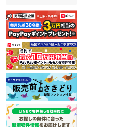
イン
(
0
)
しなの鉄道
(
1
)
津軽鉄道
(
0
)
三陸鉄道リアス線
(
0
)
仙台空港アクセス線
(
1
)
松本電鉄上高地線
(
1
)
関東鉄道常総線
(
0
)
銚子電気鉄道
(
0
)
上信電鉄上信線
(
2
)
埼玉新都市交通伊奈線
(
7
)
京成成田高速鉄道アクセス線
(
0
)
京成千葉線
(
15
)