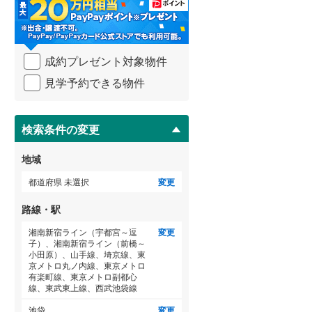
・
条
武蔵野線
(
64
)
件
を
ゲストルーム
横須賀線
(
31
)
（
0
）
成約プレゼント対象物件
マ
青梅線
(
7
)
イ
見学予約できる物件
ペ
小海線
(
0
)
ー
ＴＶモニタ付インターホン
ジ
(
0
)
(
2
)
(
2
)
京浜東北線
(
101
)
に
検索条件の変更
（
0
）
保
総武線
(
64
)
存
地域
す
御殿場線
(
6
)
る
都道府県 未選択
変更
中央本線（JR東海）
(
16
)
路線・駅
太多線
(
1
)
湘南新宿ライン（宇都宮～逗
変更
子）、湘南新宿ライン（前橋～
名松線
(
0
)
小田原）、山手線、埼京線、東
(
3
)
(
1
)
(
0
)
京メトロ丸ノ内線、東京メトロ
有楽町線、東京メトロ副都心
東海道本線（JR西日本）
(
109
)
線、東武東上線、西武池袋線
小浜線
(
0
)
池袋
変更