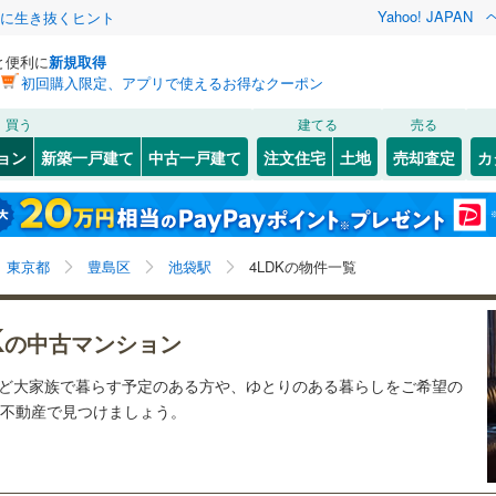
Yahoo! JAPAN
クに生き抜くヒント
と便利に
新規取得
初回購入限定、アプリで使えるお得なクーポン
検索条件を保存しました
買う
建てる
売る
13
)
札沼線
(
3
)
リノベーション
ョン
新築一戸建て
中古一戸建て
注文住宅
土地
売却査定
カ
この検索条件の新着物件通知は、
マイページ
から設定できます。
室蘭本線
(
0
)
ション・リフォーム
築古・築30年以上
（
0
）
岩手
宮城
秋田
山形
0
)
富良野線
(
0
)
)
(
1
)
(
0
)
(
0
)
(
0
)
(
0
)
(
1
)
池袋駅、4LDK
神奈川
埼玉
千葉
茨城
0
)
釧網本線
(
0
)
東京都
豊島区
池袋駅
4LDKの物件一覧
)
水郡線
(
4
)
クスあり
（
0
）
24時間ゴミ出し可
（
0
）
長野
富山
石川
福井
)
(
1
)
(
1
)
(
2
)
(
4
)
(
1
)
(
0
)
K
の中古マンション
)
上越線
(
6
)
検索条件を保存する
ルーム
（
0
）
エレベーター
（
0
）
閉じる
閉じる
お気に入りリストを見る
お気に入りリストを見る
閉じる
閉じる
岐阜
静岡
三重
など大家族で暮らす予定のある方や、ゆとりのある暮らしをご希望の
水戸線
(
0
)
きあり（近隣を含む）
オートロック
（
0
）
マイページ
o!不動産で見つけましょう。
保土ケ谷
)
(
1
)
(
4
)
(
11
)
(
11
)
(
1
)
仙山線
(
26
)
(
1
)
兵庫
京都
滋賀
奈良
気仙沼線
(
0
)
約