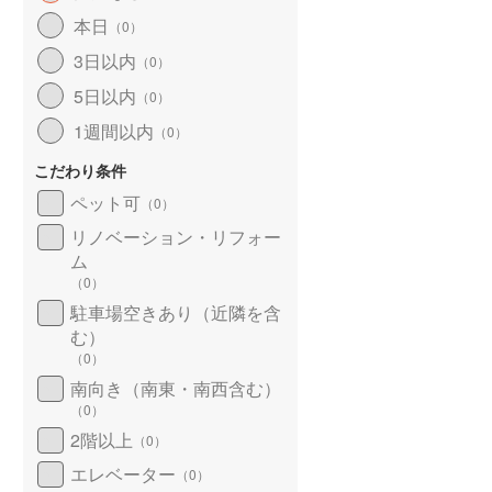
北海道新幹線
(
0
)
本日
（
0
）
3日以内
（
0
）
山形新幹線
(
14
)
5日以内
（
0
）
東海道新幹線
(
43
)
霞ケ関
鶴ケ島
1週間以内
(
1
)
（
0
）
九州新幹線
(
12
)
(
0
)
(
1
)
こだわり条件
ペット可
（
0
）
リノベーション・リフォー
札幌市営地下鉄東豊線
(
7
)
ム
みなみ寄居
(
0
)
(
0
)
（
0
）
東京メトロ銀座線
(
8
)
駐車場空きあり（近隣を含
東京メトロ日比谷線
(
8
)
む）
(
0
)
（
0
）
東京メトロ有楽町線
(
22
)
南向き（南東・南西含む）
東京メトロ副都心線
(
21
)
（
0
）
2階以上
（
0
）
都営新宿線
(
18
)
エレベーター
（
0
）
横浜市営地下鉄グリーンライン