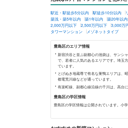
共用施設
南武線
(
28
駅近・駅徒歩5分以内
駅徒歩10分以内
築浅・築5年以内
築1年以内
築20年以内
コンシェ
横浜線
(
56
2,000万円以下
2,500万円以下
3,000
相模線
(
30
タワーマンション
メゾネットタイプ
設備
五日市線
(
豊
床暖房
（
豊島区のエリア情報
島
(
3
)
(
0
)
(
0
篠ノ井線
(
区
新宿渋谷と並ぶ副都心の池袋は、サンシ
に
で、若者に人気のあるエリアです。埼玉
常磐線（
関
ています。
間取り、居室
す
伊東線
(
2
)
(
0
)
(
1
)
(
1
とげぬき地蔵尊で有名な巣鴨エリアは、
る
バリアフ
都電荒川線などが通っています。
情
身延線
(
4
)
報
有楽町線、副都心線沿線の千川は、高台
LD
武豊線
(
8
)
豊島区の学区情報
リビング
関西本線（
豊島区の学区情報は公開されています。小学
(
2
)
(
2
)
(
0
（
0
）
参宮線
(
0
)
キッチン
大糸線（J