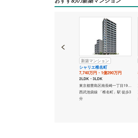
おすすめの新築マンション
(
3
)
(
8
)
(
8
越美北線
(
独立型キ
氷見線
(
1
)
浴室
紀勢本線（
浴室乾燥
(
0
)
(
1
)
(
0
桜島線
(
1
)
バルコニー、
加古川線
(
新築マンション
新築マンション
ルーフバ
赤穂線
(
8
)
大山ノー
グランドシティタワー池袋
シャリエ椎名町
四ツ谷
(
0
)
(
0
ー
1億3,500万円～3億5,800万円
7,740万円・1億290万円
(
0
)
宇野線
(
15
0万円
1LDK～3LDK
2LDK・3LDK
収納
東京都豊島区南池袋二丁目100番（地番）
東京都豊島区南長崎一丁目1966番1（地番）、東京都豊島区南長崎一丁目17番19-（室番号）号（住居表示）
福塩線
(
3
)
東京都板橋区大山町73番（ノースタワー）、70番（サウスタワー）（地番）
東京メトロ有楽町線 「東池
西武池袋線 「椎名町」駅 徒歩3
ウォーク
 徒歩3分
袋」駅 徒歩1分
分
岩徳線
(
0
)
（
0
）
(
1
)
歩4分
小野田線
(
販売、価格、
舞鶴線
(
0
)
即入居可
木次線
(
0
)
(
3
)
(
4
)
(
3