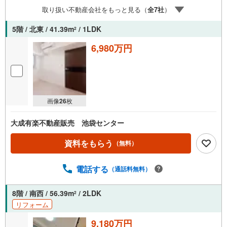
案内が可能となりますのでお手数ですがご一報ください。
取り扱い不動産会社をもっと見る（
全
7
社
）
◆物件のご案内は◆弊社へのご来社、お客様宅へのお迎
え・最寄駅での待ち合わせ、物件周辺のコンビニ等でお待
5階 / 北東 / 41.39m
/ 1LDK
2
ち合わせなど、ご希望をお伝えください。ご希望条件をお
伝え頂けましたら、ご見学希望物件以外の資料も用意して
6,980万円
参ります。もちろん他の物件も併せてご案内させていただ
きます。
画像
26
枚
大成有楽不動産販売 池袋センター
資料をもらう
（無料）
電話する
（通話料無料）
8階 / 南西 / 56.39m
/ 2LDK
2
リフォーム
9,180万円