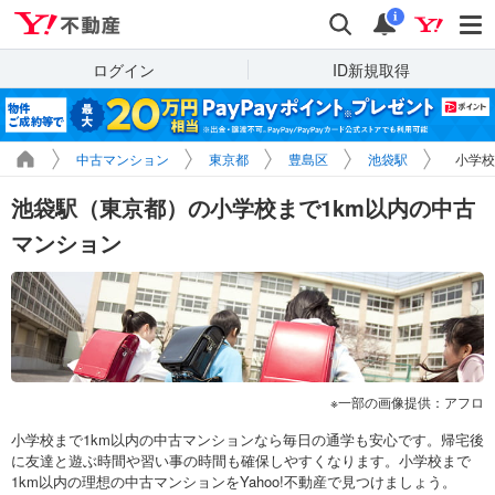
Yahoo!不動産
検索
通知
i
ログイン
ID新規取得
中古マンション
東京都
豊島区
池袋駅
小学校
池袋駅（東京都）の小学校まで1km以内の中古
マンション
一部の画像提供：アフロ
小学校まで1km以内の中古マンションなら毎日の通学も安心です。帰宅後
に友達と遊ぶ時間や習い事の時間も確保しやすくなります。小学校まで
1km以内の理想の中古マンションをYahoo!不動産で見つけましょう。