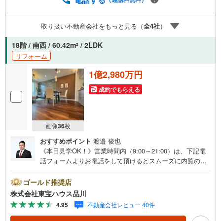
oo！ JAPAN IDでログインしてください。※PayPayボーナ
スライトは出金と譲渡はできません。ご案内・詳細な資料
取り扱い不動産会社をもっと見る（
全
4
社
）
のご請求はお気軽にどうぞ♪お電話でのお問い合わせも常
時受け付けております！お気軽にお問い合わせください。
18階 / 南西 / 60.42m
/ 2LDK
2
リフォーム
1億2,980万円
成約でもらえる
画像
36
枚
おすすめポイント
渡邉 俊也
《本日見学OK！》営業時間内（9:00～21:00）は、下記電
話フォームよりお電話をして頂けるとスムーズに内覧のご
案内ができます。マンション売買の《 Professional 》【Ya
hoo！ 不動産キャンペーン対象店舗】当店で物件を成約す
ゴールド推奨店
るとPayPayボーナスライトがもらえる「Yahoo！ 不動産
株式会社東宝ハウス品川
物件ご成約キャンペーン」の対象になります。「資料をも
4.95
不動産会社レビュー 40件
らう」「見学予約をする」ボタンからお問い合わせくださ
い。※必ずYahoo！ JAPAN IDでログインしてください。※P