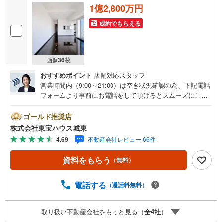
1億2,800万円
成約でもらえる
画像
36
枚
おすすめポイント
店舗対応スタッフ
営業時間内（9:00～21:00）は空き状況確認の為、下記電話
フォームより事前にお電話をして頂けるとスムーズにご案
内ができます。▽TOHO HOUSE CLUB▽現時点の未来
カレンダーの作成▽ご購入後もお客様の人生のパートナー
ゴールド推奨店
として暮らしの「安心」を守り続けます。【Yahoo！ 不動
株式会社東宝ハウス城東
産キャンペーン対象店舗】当店で物件を成約するとPayPay
4.69
不動産会社レビュー 66件
ボーナスライトがもらえる「Yahoo！ 不動産 物件ご成約キ
ャンペーン」の対象になります。「資料をもらう」「見学
資料をもらう
（無料）
予約をする」ボタンからお問い合わせください。※必ずYah
oo！ JAPAN IDでログインしてください。※PayPayボーナ
スライトは出金と譲渡はできません。ご案内・詳細な資料
電話する
（通話料無料）
のご請求はお気軽にどうぞ♪お電話でのお問い合わせも常
時受け付けております！■頭金0円からのご購入可能です■
取り扱い不動産会社をもっと見る（
全
4
社
）
（諸費用もOK）お気軽にお問い合わせください。