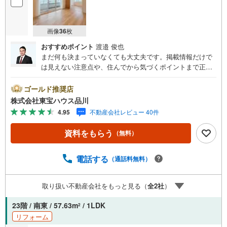
画像
36
枚
おすすめポイント
渡邉 俊也
まだ何も決まっていなくても大丈夫です。掲載情報だけで
は見えない注意点や、住んでから気づくポイントまで正直
にお伝えします。東宝ハウス品川では、良いことも悪いこ
とも包み隠さずお伝えし、「納得して選ぶ」ためのサポー
ゴールド推奨店
トを大切にしています。現地でしか分からないリアルな情
株式会社東宝ハウス品川
報も含めて、一緒に後悔しない住まい探しを進めていきま
4.95
不動産会社レビュー 40件
しょう。まずはお気軽にご相談ください。【Yahoo！ 不動
産キャンペーン対象店舗】当店で物件を成約するとPayPay
資料をもらう
（無料）
ボーナスライトがもらえる「Yahoo！ 不動産 物件ご成約キ
ャンペーン」の対象になります。「資料をもらう」「見学
予約をする」ボタンからお問い合わせください。※必ずYah
電話する
（通話料無料）
oo！ JAPAN IDでログインしてください。※PayPayボーナ
スライトは出金と譲渡はできません。ご案内・詳細な資料
取り扱い不動産会社をもっと見る（
全
2
社
）
のご請求はお気軽にどうぞ♪お電話でのお問い合わせも常
時受け付けております！お気軽にお問い合わせください。
23階 / 南東 / 57.63m
/ 1LDK
2
リフォーム