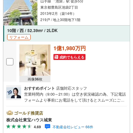
山手線 「池袋」駅 徒歩5分
東京都豊島区池袋2丁目
2013年2月（築14年）
219戸 / 地上30階地下1階
10階 / 西 / 52.39m
/ 2LDK
2
リフォーム
1億1,980万円
成約でもらえる
画像
36
枚
おすすめポイント
店舗対応スタッフ
営業時間内（9:00～21:00）は空き状況確認の為、下記電話
フォームより事前にお電話をして頂けるとスムーズにご案
内ができます。▽TOHO HOUSE CLUB▽現時点の未来
カレンダーの作成▽ご購入後もお客様の人生のパートナー
ゴールド推奨店
として暮らしの「安心」を守り続けます。【Yahoo！ 不動
株式会社東宝ハウス城東
産キャンペーン対象店舗】当店で物件を成約するとPayPay
4.69
不動産会社レビュー 66件
ボーナスライトがもらえる「Yahoo！ 不動産 物件ご成約キ