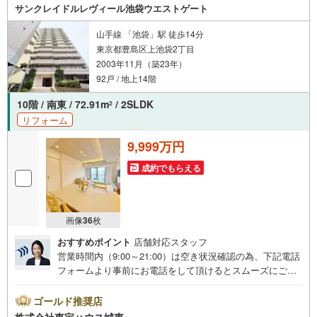
サンクレイドルレヴィール池袋ウエストゲート
山手線 「池袋」駅 徒歩14分
東京都豊島区上池袋2丁目
2003年11月（築23年）
92戸 / 地上14階
10階 / 南東 / 72.91m
/ 2SLDK
2
リフォーム
9,999万円
成約でもらえる
画像
36
枚
おすすめポイント
店舗対応スタッフ
営業時間内（9:00～21:00）は空き状況確認の為、下記電話
フォームより事前にお電話をして頂けるとスムーズにご案
内ができます。▽TOHO HOUSE CLUB▽現時点の未来
カレンダーの作成▽ご購入後もお客様の人生のパートナー
ゴールド推奨店
として暮らしの「安心」を守り続けます。【Yahoo！ 不動
株式会社東宝ハウス城東