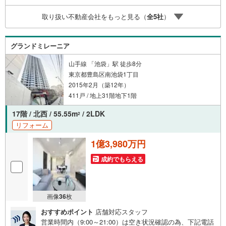
時受け付けております！■頭金0円からのご購入可能です■
取り扱い不動産会社をもっと見る（
全
5
社
）
（諸費用もOK）お気軽にお問い合わせください。
グランドミレーニア
山手線 「池袋」駅 徒歩8分
東京都豊島区南池袋1丁目
2015年2月（築12年）
411戸 / 地上31階地下1階
17階 / 北西 / 55.55m
/ 2LDK
2
リフォーム
1億3,980万円
成約でもらえる
画像
36
枚
おすすめポイント
店舗対応スタッフ
営業時間内（9:00～21:00）は空き状況確認の為、下記電話