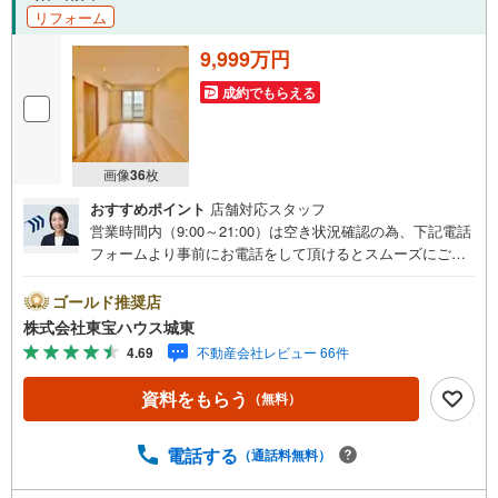
リフォーム
9,999万円
成約でもらえる
画像
36
枚
おすすめポイント
店舗対応スタッフ
営業時間内（9:00～21:00）は空き状況確認の為、下記電話
フォームより事前にお電話をして頂けるとスムーズにご案
内ができます。▽TOHO HOUSE CLUB▽現時点の未来
カレンダーの作成▽ご購入後もお客様の人生のパートナー
ゴールド推奨店
として暮らしの「安心」を守り続けます。【Yahoo！ 不動
株式会社東宝ハウス城東
産キャンペーン対象店舗】当店で物件を成約するとPayPay
4.69
不動産会社レビュー 66件
ボーナスライトがもらえる「Yahoo！ 不動産 物件ご成約キ
ャンペーン」の対象になります。「資料をもらう」「見学
資料をもらう
（無料）
予約をする」ボタンからお問い合わせください。※必ずYah
oo！ JAPAN IDでログインしてください。※PayPayボーナ
スライトは出金と譲渡はできません。ご案内・詳細な資料
電話する
（通話料無料）
のご請求はお気軽にどうぞ♪お電話でのお問い合わせも常
時受け付けております！■頭金0円からのご購入可能です■