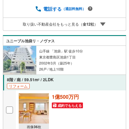
ナンシャルプランナーと資金相談が無料2.設備保証の延長
サービス新築住宅は2年、中古住宅は半年の設備修理サービ
電話する
（通話料無料）
スが無料で付帯3.注文住宅「白馬の家」高気密・高断熱の
フルオーダー住宅「白馬の家」のご提案可能4.見学時、建
取り扱い不動産会社をもっと見る（
全
12
社
）
築士同行サービス目視検査やリフォーム費用をお伝えする
などの無料サービス5.お引渡し後もしっかりサポートCSサ
ポート室がお引渡し後のお悩みもしっかりサポートします
ユニーブル池袋リ・ノヴァス
山手線 「池袋」駅 徒歩10分
東京都豊島区池袋1丁目
2002年3月（築25年）
26戸 / 地上10階
8階 / 南 / 59.51m
/ 2LDK
2
リフォーム
1億500万円
成約でもらえる
画像
36
枚