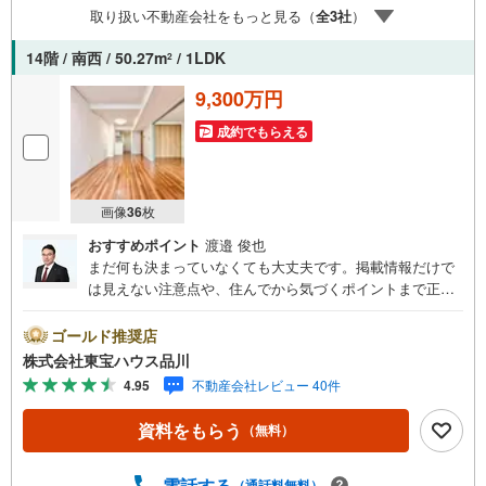
取り扱い不動産会社をもっと見る（
全
3
社
）
（諸費用もOK）お気軽にお問い合わせください。
14階 / 南西 / 50.27m
/ 1LDK
2
9,300万円
成約でもらえる
画像
36
枚
おすすめポイント
渡邉 俊也
まだ何も決まっていなくても大丈夫です。掲載情報だけで
は見えない注意点や、住んでから気づくポイントまで正直
にお伝えします。東宝ハウス品川では、良いことも悪いこ
とも包み隠さずお伝えし、「納得して選ぶ」ためのサポー
ゴールド推奨店
トを大切にしています。現地でしか分からないリアルな情
株式会社東宝ハウス品川
報も含めて、一緒に後悔しない住まい探しを進めていきま
4.95
不動産会社レビュー 40件
しょう。まずはお気軽にご相談ください。【Yahoo！ 不動
産キャンペーン対象店舗】当店で物件を成約するとPayPay
資料をもらう
（無料）
ボーナスライトがもらえる「Yahoo！ 不動産 物件ご成約キ
ャンペーン」の対象になります。「資料をもらう」「見学
予約をする」ボタンからお問い合わせください。※必ずYah
電話する
（通話料無料）