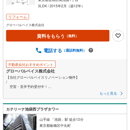
3LDK / 2015年2月（築12年）
リフォーム
グローバルベイス株式会社
資料をもらう
（無料）
電話する
（通話料無料）
不動産会社おすすめポイント
グローバルベイス株式会社
【当社グローバルベイスリノベーション物件】
/
空室・見学予約受付中！
＼
もっと見る
～～～～～～～～～～～
カテリーナ池袋西プラザタワー
■省エネ基準適合住宅
■『池袋』駅徒歩6分・複数路線が利用可能
■総戸数411戸・住友不動産旧分譲マンション
山手線 「池袋」駅 徒歩12分
■24時間有人管理・トリプルセキュリティ有
東京都板橋区中丸町
■コンシェルジュサービス有