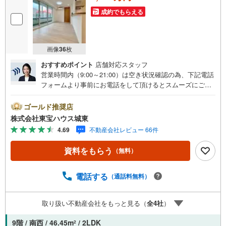
成約でもらえる
画像
36
枚
おすすめポイント
店舗対応スタッフ
営業時間内（9:00～21:00）は空き状況確認の為、下記電話
フォームより事前にお電話をして頂けるとスムーズにご案
内ができます。▽TOHO HOUSE CLUB▽現時点の未来
カレンダーの作成▽ご購入後もお客様の人生のパートナー
ゴールド推奨店
として暮らしの「安心」を守り続けます。【Yahoo！ 不動
株式会社東宝ハウス城東
産キャンペーン対象店舗】当店で物件を成約するとPayPay
4.69
不動産会社レビュー 66件
ボーナスライトがもらえる「Yahoo！ 不動産 物件ご成約キ
ャンペーン」の対象になります。「資料をもらう」「見学
資料をもらう
（無料）
予約をする」ボタンからお問い合わせください。※必ずYah
oo！ JAPAN IDでログインしてください。※PayPayボーナ
スライトは出金と譲渡はできません。ご案内・詳細な資料
電話する
（通話料無料）
のご請求はお気軽にどうぞ♪お電話でのお問い合わせも常
時受け付けております！■頭金0円からのご購入可能です■
取り扱い不動産会社をもっと見る（
全
4
社
）
（諸費用もOK）お気軽にお問い合わせください。※告知事
項あり
9階 / 南西 / 46.45m
/ 2LDK
2