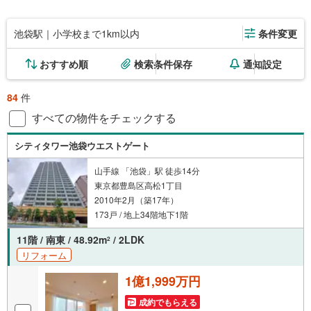
池袋駅｜小学校まで1km以内
条件変更
おすすめ順
検索条件保存
通知設定
84
件
すべての物件をチェックする
シティタワー池袋ウエストゲート
山手線 「池袋」駅 徒歩14分
東京都豊島区高松1丁目
2010年2月（築17年）
173戸 / 地上34階地下1階
11階 / 南東 / 48.92m
/ 2LDK
2
リフォーム
1億1,999万円
成約でもらえる