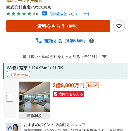
ゴールド推奨店
キャンペーン」の対象になります。「資料をもらう」「見
株式会社東宝ハウス東京
学予約をする」ボタンからお問い合わせください。※必ずY
5.0
不動産会社レビュー 15件
ahoo！ JAPAN IDでログインしてください。※PayPayボー
ナスライトは出金と譲渡はできません。ご案内・詳細な資
資料をもらう
（無料）
料のご請求はお気軽にどうぞ♪お電話でのお問い合わせも
常時受け付けております！お気軽にお問い合わせくださ
い。
電話する
（通話料無料）
取り扱い不動産会社をもっと見る（
全
11
社
）
28階 / 南東 / 124.96m
/ 2LDK
2
リフォーム
2億9,800万円
NEW
成約でもらえる
画像
36
枚
おすすめポイント
店舗対応スタッフ
営業時間内（9:00～21:00）は空き状況確認の為、下記電話