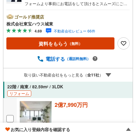
フォームより事前にお電話をして頂けるとスムーズにご案
内ができます。▽TOHO HOUSE CLUB▽現時点の未来
カレンダーの作成▽ご購入後もお客様の人生のパートナー
ゴールド推奨店
として暮らしの「安心」を守り続けます。【Yahoo！ 不動
株式会社東宝ハウス城東
産キャンペーン対象店舗】当店で物件を成約するとPayPay
4.69
不動産会社レビュー 66件
ボーナスライトがもらえる「Yahoo！ 不動産 物件ご成約キ
ャンペーン」の対象になります。「資料をもらう」「見学
資料をもらう
（無料）
予約をする」ボタンからお問い合わせください。※必ずYah
oo！ JAPAN IDでログインしてください。※PayPayボーナ
スライトは出金と譲渡はできません。ご案内・詳細な資料
電話する
（通話料無料）
のご請求はお気軽にどうぞ♪お電話でのお問い合わせも常
時受け付けております！■頭金0円からのご購入可能です■
取り扱い不動産会社をもっと見る（
全
11
社
）
（諸費用もOK）お気軽にお問い合わせください。
22階 / 南東 / 82.59m
/ 3LDK
2
リフォーム
2億7,990万円
お気に入り登録内容を確認する