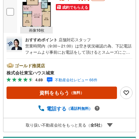
伝え頂けましたら、ご見学希望物件以外の資料も用意して
参ります。もちろん他の物件も併せてご案内させていただ
成約でもらえる
きます。
画像
10
枚
おすすめポイント
店舗対応スタッフ
営業時間内（9:00～21:00）は空き状況確認の為、下記電話
フォームより事前にお電話をして頂けるとスムーズにご案
内ができます。▽TOHO HOUSE CLUB▽現時点の未来
カレンダーの作成▽ご購入後もお客様の人生のパートナー
ゴールド推奨店
として暮らしの「安心」を守り続けます。【Yahoo！ 不動
株式会社東宝ハウス城東
産キャンペーン対象店舗】当店で物件を成約するとPayPay
4.69
不動産会社レビュー 66件
ボーナスライトがもらえる「Yahoo！ 不動産 物件ご成約キ
ャンペーン」の対象になります。「資料をもらう」「見学
資料をもらう
（無料）
予約をする」ボタンからお問い合わせください。※必ずYah
oo！ JAPAN IDでログインしてください。※PayPayボーナ
スライトは出金と譲渡はできません。ご案内・詳細な資料
電話する
（通話料無料）
のご請求はお気軽にどうぞ♪お電話でのお問い合わせも常
時受け付けております！■頭金0円からのご購入可能です■
取り扱い不動産会社をもっと見る（
全
5
社
）
（諸費用もOK）お気軽にお問い合わせください。