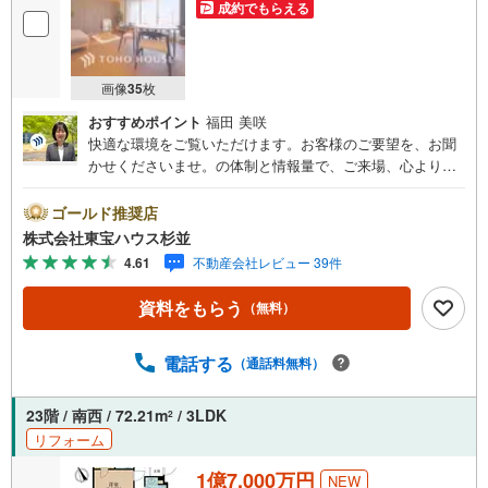
成約でもらえる
画像
35
枚
おすすめポイント
福田 美咲
快適な環境をご覧いただけます。お客様のご要望を、お聞
かせくださいませ。の体制と情報量で、ご来場、心よりお
待ちしております。・ 未来を予測し人生設計から始まる
「未来カレンダー」のご提案。・ 未来に起こるであろうご
ゴールド推奨店
自宅リフォームをオンライン上でご提案「ミラカレクラ
株式会社東宝ハウス杉並
ブ」。・ 不動産売却時、ご自宅を綺麗にかつ瀟洒にさせる
4.61
不動産会社レビュー 39件
CG加工ホームステイジングサービス。・ 購入者様へ、税
理士による確定申告の無料セミナーをご招待いたします。
資料をもらう
（無料）
◆ご予約に際して◆日時のご希望をお伝えください。（も
ちろん当日でも対応可能です）事前に鍵等の手配や内覧
（居住中物件）の手配が必要な場合がございますのでご容
電話する
（通話料無料）
赦ください。事前にご連絡をいただけると、スムーズなご
案内が可能となりますのでお手数ですがご一報ください。
23階 / 南西 / 72.21m
/ 3LDK
2
◆物件のご案内は◆弊社へのご来社、お客様宅へのお迎
リフォーム
え・最寄駅での待ち合わせ、物件周辺のコンビニ等でお待
ち合わせなど、ご希望をお伝えください。ご希望条件をお
1億7,000万円
NEW