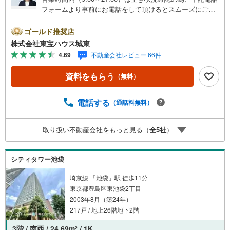
フォームより事前にお電話をして頂けるとスムーズにご案
内ができます。▽TOHO HOUSE CLUB▽現時点の未来
カレンダーの作成▽ご購入後もお客様の人生のパートナー
ゴールド推奨店
として暮らしの「安心」を守り続けます。【Yahoo！ 不動
株式会社東宝ハウス城東
産キャンペーン対象店舗】当店で物件を成約するとPayPay
4.69
不動産会社レビュー 66件
ボーナスライトがもらえる「Yahoo！ 不動産 物件ご成約キ
ャンペーン」の対象になります。「資料をもらう」「見学
資料をもらう
（無料）
予約をする」ボタンからお問い合わせください。※必ずYah
oo！ JAPAN IDでログインしてください。※PayPayボーナ
スライトは出金と譲渡はできません。ご案内・詳細な資料
電話する
（通話料無料）
のご請求はお気軽にどうぞ♪お電話でのお問い合わせも常
時受け付けております！■頭金0円からのご購入可能です■
取り扱い不動産会社をもっと見る（
全
5
社
）
（諸費用もOK）お気軽にお問い合わせください。
シティタワー池袋
埼京線 「池袋」駅 徒歩11分
東京都豊島区東池袋2丁目
2003年8月（築24年）
217戸 / 地上26階地下2階
3階 / 南西 / 24.69m
/ 1K
2