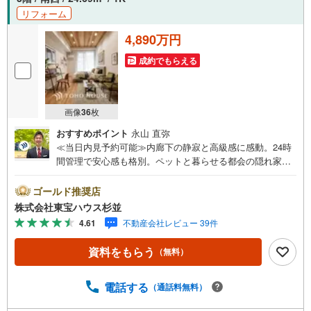
リフォーム
4,890万円
成約でもらえる
画像
36
枚
おすすめポイント
永山 直弥
≪当日内見予約可能≫内廊下の静寂と高級感に感動。24時
間管理で安心感も格別。ペットと暮らせる都会の隠れ家の
ようなお部屋です。・ 未来を予測し人生設計から始まる
「未来カレンダー」のご提案。・ 未来に起こるであろうご
ゴールド推奨店
自宅リフォームをオンライン上でご提案「ミラカレクラ
株式会社東宝ハウス杉並
ブ」。・ 不動産売却時、ご自宅を綺麗にかつ瀟洒にさせる
4.61
不動産会社レビュー 39件
CG加工ホームステイジングサービス。・ 購入者様へ、税
理士による確定申告の無料セミナーをご招待いたします。
資料をもらう
（無料）
◆ご予約に際して◆日時のご希望をお伝えください。（も
ちろん当日でも対応可能です）事前に鍵等の手配や内覧
（居住中物件）の手配が必要な場合がございますのでご容
電話する
（通話料無料）
赦ください。事前にご連絡をいただけると、スムーズなご