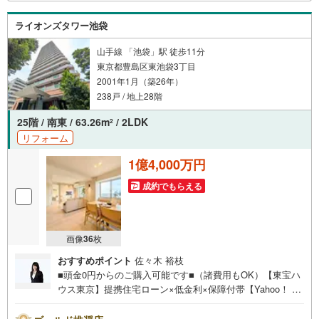
ライオンズタワー池袋
山手線 「池袋」駅 徒歩11分
東京都豊島区東池袋3丁目
2001年1月（築26年）
238戸 / 地上28階
25階 / 南東 / 63.26m
/ 2LDK
2
リフォーム
1億4,000万円
成約でもらえる
画像
36
枚
おすすめポイント
佐々木 裕枝
■頭金0円からのご購入可能です■（諸費用もOK）【東宝ハ
ウス東京】提携住宅ローン×低金利×保障付帯【Yahoo！ 不
動産キャンペーン対象店舗】当店で物件を成約するとPayP
ayボーナスライトがもらえる「Yahoo！ 不動産 物件ご成約