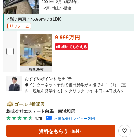
2001年12月（築25年）
■2匹までペット飼育可（規約有）
■南東角部屋・専用トランクルーム付き
52戸 / 地上15階建
■二面採光の明るいLDK（LD床暖房有）
■オリジナルアイランドキッチン採用
4階 / 南東 / 75.96m
/ 3LDK
2
■パントリーや納戸、SIC等の収納豊富な間取り
リフォーム
～～～～～～～～～～～
9,999万円
-Daigasグループの当社グローバルベイス-
成約でもらえる
リノベーションマンション累計6000戸の供給実績！
多くの物件調達・リノベーション実績で培ったノウハウがございます。
ご予約いただくとご見学がスムーズです！
【営業時間 10:00～19:00】
画像
36
枚
スマホの方は右下の電話ボタンをタッチ。
または「室内・現地を見学する（無料）」ボタンよりご希望の日時をご記
おすすめポイント
恩田 智生
入いただけますとスムーズにご案内が可能です。
◆インターネット予約で当日見学が可能です！（1）【室
お気軽にお問い合わせください！
内・現地を見学する】をクリック（2）本日～4日以内をご
希望の方は、「ご要望・ご質問欄」にご希望日時をご記入
ください。◆10:00～21:00はお電話でのお問い合わせがス
ゴールド推奨店
ムーズです。●4階部分・東南角部屋！●ペットと一緒に暮
株式会社エステート白馬 南浦和店
らせます（細則有）●コンビニ徒歩約1分・スーパー徒歩約
4.79
不動産会社レビュー 29件
4分【Yahoo！ 不動産キャンペーン対象店舗です】 当店で
物件を成約するとPayPayボーナスをプレゼント！◆エステ
資料をもらう
（無料）
ート白馬の5大サポート◆1.FP相談サポート社外のファイ