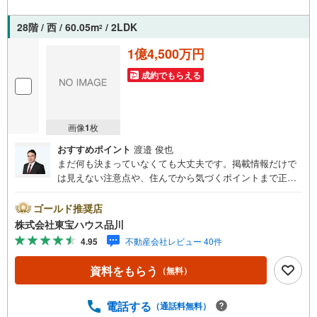
28階 / 西 / 60.05m
/ 2LDK
2
1億4,500万円
成約でもらえる
画像
1
枚
おすすめポイント
渡邉 俊也
まだ何も決まっていなくても大丈夫です。掲載情報だけで
は見えない注意点や、住んでから気づくポイントまで正直
にお伝えします。東宝ハウス品川では、良いことも悪いこ
とも包み隠さずお伝えし、「納得して選ぶ」ためのサポー
ゴールド推奨店
トを大切にしています。現地でしか分からないリアルな情
株式会社東宝ハウス品川
報も含めて、一緒に後悔しない住まい探しを進めていきま
4.95
不動産会社レビュー 40件
しょう。まずはお気軽にご相談ください。【Yahoo！ 不動
産キャンペーン対象店舗】当店で物件を成約するとPayPay
資料をもらう
（無料）
ボーナスライトがもらえる「Yahoo！ 不動産 物件ご成約キ
ャンペーン」の対象になります。「資料をもらう」「見学
予約をする」ボタンからお問い合わせください。※必ずYah
電話する
（通話料無料）