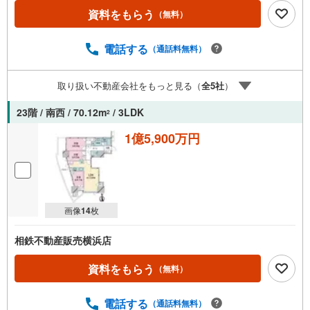
ャンペーン」の対象になります。「資料をもらう」「見学
資料をもらう
（無料）
予約をする」ボタンからお問い合わせください。※必ずYah
oo！ JAPAN IDでログインしてください。※PayPayボーナ
スライトは出金と譲渡はできません。ご案内・詳細な資料
電話する
（通話料無料）
のご請求はお気軽にどうぞ♪お電話でのお問い合わせも常
時受け付けております！■頭金0円からのご購入可能です■
取り扱い不動産会社をもっと見る（
全
5
社
）
（諸費用もOK）お気軽にお問い合わせください。
23階 / 南西 / 70.12m
/ 3LDK
2
1億5,900万円
画像
14
枚
相鉄不動産販売横浜店
資料をもらう
（無料）
電話する
（通話料無料）