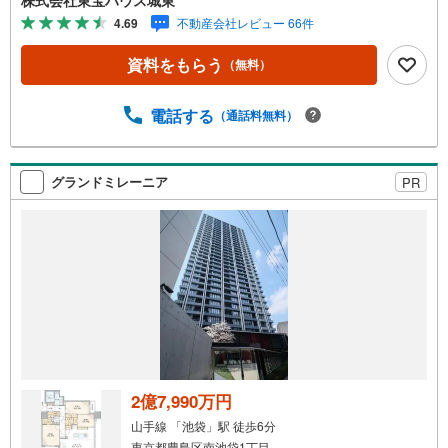
産キャンペーン対象店舗】当店で物件を成約するとPayPay
4.69
不動産会社レビュー 66件
ボーナスライトがもらえる「Yahoo！ 不動産 物件ご成約キ
ャンペーン」の対象になります。「資料をもらう」「見学
資料をもらう
（無料）
予約をする」ボタンからお問い合わせください。※必ずYah
oo！ JAPAN IDでログインしてください。※PayPayボーナ
スライトは出金と譲渡はできません。ご案内・詳細な資料
電話する
（通話料無料）
のご請求はお気軽にどうぞ♪お電話でのお問い合わせも常
時受け付けております！■頭金0円からのご購入可能です■
（諸費用もOK）お気軽にお問い合わせください。
グランドミレーニア
PR
2億7,990万円
山手線 「池袋」駅 徒歩6分
東京都豊島区南池袋1丁目