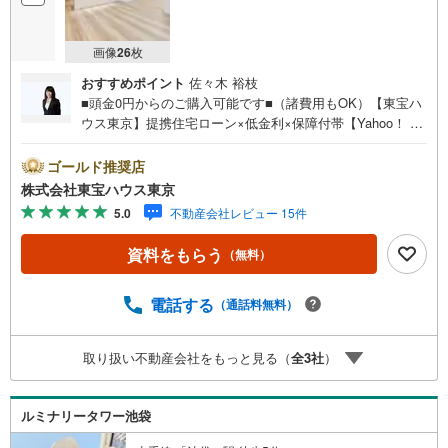
画像
26
枚
おすすめポイント
佐々木 裕枝
■頭金0円からのご購入可能です■（諸費用もOK）【東宝ハ
ウス東京】提携住宅ローン×低金利×保障付帯【Yahoo！ 不
動産キャンペーン対象店舗】当店で物件を成約するとPayP
ayボーナスライトがもらえる「Yahoo！ 不動産 物件ご成約
ゴールド推奨店
キャンペーン」の対象になります。「資料をもらう」「見
株式会社東宝ハウス東京
学予約をする」ボタンからお問い合わせください。※必ずY
5.0
不動産会社レビュー 15件
ahoo！ JAPAN IDでログインしてください。※PayPayボー
ナスライトは出金と譲渡はできません。ご案内・詳細な資
資料をもらう
（無料）
料のご請求はお気軽にどうぞ♪お電話でのお問い合わせも
常時受け付けております！お気軽にお問い合わせくださ
い。
電話する
（通話料無料）
取り扱い不動産会社をもっと見る（
全
3
社
）
ルミナリータワー池袋