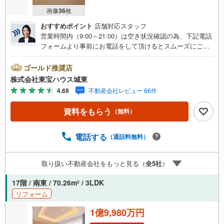
画像
36
枚
おすすめポイント
店舗対応スタッフ
営業時間内（9:00～21:00）は空き状況確認の為、下記電話
フォームより事前にお電話をして頂けるとスムーズにご案
内ができます。▽TOHO HOUSE CLUB▽現時点の未来
カレンダーの作成▽ご購入後もお客様の人生のパートナー
ゴールド推奨店
として暮らしの「安心」を守り続けます。【Yahoo！ 不動
株式会社東宝ハウス城東
産キャンペーン対象店舗】当店で物件を成約するとPayPay
4.69
不動産会社レビュー 66件
ボーナスライトがもらえる「Yahoo！ 不動産 物件ご成約キ
ャンペーン」の対象になります。「資料をもらう」「見学
資料をもらう
（無料）
予約をする」ボタンからお問い合わせください。※必ずYah
oo！ JAPAN IDでログインしてください。※PayPayボーナ
スライトは出金と譲渡はできません。ご案内・詳細な資料
電話する
（通話料無料）
のご請求はお気軽にどうぞ♪お電話でのお問い合わせも常
時受け付けております！■頭金0円からのご購入可能です■
取り扱い不動産会社をもっと見る（
全
5
社
）
（諸費用もOK）お気軽にお問い合わせください。
17階 / 南東 / 70.26m
/ 3LDK
2
リフォーム
1億9,980万円