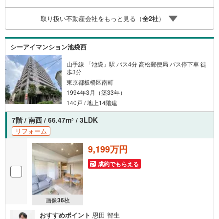
oo！ JAPAN IDでログインしてください。※PayPayボーナ
スライトは出金と譲渡はできません。ご案内・詳細な資料
取り扱い不動産会社をもっと見る（
全
2
社
）
のご請求はお気軽にどうぞ♪お電話でのお問い合わせも常
時受け付けております！お気軽にお問い合わせください。
シーアイマンション池袋西
山手線 「池袋」駅 バス4分 高松郵便局 バス停下車 徒
歩3分
東京都板橋区南町
1994年3月（築33年）
140戸 / 地上14階建
7階 / 南西 / 66.47m
/ 3LDK
2
リフォーム
9,199万円
成約でもらえる
画像
36
枚
おすすめポイント
恩田 智生