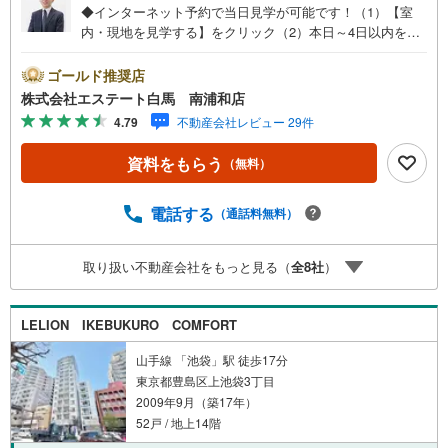
◆インターネット予約で当日見学が可能です！（1）【室
内・現地を見学する】をクリック（2）本日～4日以内をご
希望の方は、「ご要望・ご質問欄」にご希望日時をご記入
ください。◆10:00～21:00はお電話でのお問い合わせがス
ゴールド推奨店
ムーズです。●駅徒歩約7分・南西×南東角部屋●ペットと一
株式会社エステート白馬 南浦和店
緒に暮らせます（細則有）●2026年7月リノベーション完成
4.79
不動産会社レビュー 29件
【Yahoo！ 不動産キャンペーン対象店舗です】 当店で物
件を成約するとPayPayボーナスをプレゼント！◆エステー
資料をもらう
（無料）
ト白馬の5大サポート◆1.FP相談サポート社外のファイナ
ンシャルプランナーと資金相談が無料2.設備保証の延長サ
ービス新築住宅は2年、中古住宅は半年の設備修理サービス
電話する
（通話料無料）
が無料で付帯3.注文住宅「白馬の家」高気密・高断熱のフ
ルオーダー住宅「白馬の家」のご提案可能4.見学時、建築
取り扱い不動産会社をもっと見る（
全
8
社
）
士同行サービス目視検査やリフォーム費用をお伝えするな
どの無料サービス5.お引渡し後もしっかりサポートCSサポ
ート室がお引渡し後のお悩みもしっかりサポートします
LELION IKEBUKURO COMFORT
山手線 「池袋」駅 徒歩17分
東京都豊島区上池袋3丁目
2009年9月（築17年）
52戸 / 地上14階