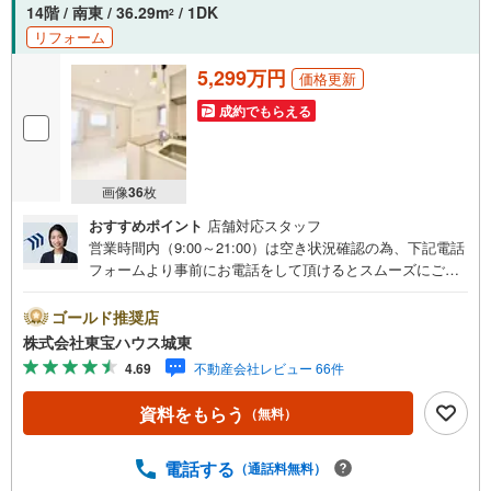
14階 / 南東 / 36.29m
/ 1DK
2
リフォーム
5,299万円
価格更新
成約でもらえる
画像
36
枚
おすすめポイント
店舗対応スタッフ
営業時間内（9:00～21:00）は空き状況確認の為、下記電話
フォームより事前にお電話をして頂けるとスムーズにご案
内ができます。▽TOHO HOUSE CLUB▽現時点の未来
カレンダーの作成▽ご購入後もお客様の人生のパートナー
ゴールド推奨店
として暮らしの「安心」を守り続けます。【Yahoo！ 不動
株式会社東宝ハウス城東
産キャンペーン対象店舗】当店で物件を成約するとPayPay
4.69
不動産会社レビュー 66件
ボーナスライトがもらえる「Yahoo！ 不動産 物件ご成約キ
ャンペーン」の対象になります。「資料をもらう」「見学
資料をもらう
（無料）
予約をする」ボタンからお問い合わせください。※必ずYah
oo！ JAPAN IDでログインしてください。※PayPayボーナ
スライトは出金と譲渡はできません。ご案内・詳細な資料
電話する
（通話料無料）
のご請求はお気軽にどうぞ♪お電話でのお問い合わせも常