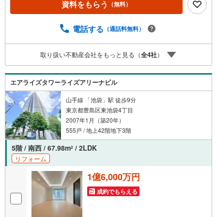
資料をもらう
（無料）
ayPayボーナスライトは出金と譲渡はできません。ご案
内・詳細な資料のご請求はお気軽にどうぞ♪お電話でのお
問い合わせも常時受け付けております！お気軽にお問い合
電話する
（通話料無料）
わせください。
取り扱い不動産会社をもっと見る（
全
4
社
）
エアライズタワーライズアリーナビル
山手線 「池袋」駅 徒歩9分
東京都豊島区東池袋4丁目
2007年1月（築20年）
555戸 / 地上42階地下3階
5階 / 南西 / 67.98m
/ 2LDK
2
リフォーム
1億6,000万円
成約でもらえる