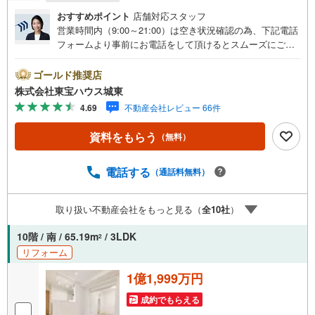
おすすめポイント
店舗対応スタッフ
営業時間内（9:00～21:00）は空き状況確認の為、下記電話
フォームより事前にお電話をして頂けるとスムーズにご案
内ができます。▽TOHO HOUSE CLUB▽現時点の未来
カレンダーの作成▽ご購入後もお客様の人生のパートナー
ゴールド推奨店
として暮らしの「安心」を守り続けます。【Yahoo！ 不動
株式会社東宝ハウス城東
産キャンペーン対象店舗】当店で物件を成約するとPayPay
4.69
不動産会社レビュー 66件
ボーナスライトがもらえる「Yahoo！ 不動産 物件ご成約キ
ャンペーン」の対象になります。「資料をもらう」「見学
資料をもらう
（無料）
予約をする」ボタンからお問い合わせください。※必ずYah
oo！ JAPAN IDでログインしてください。※PayPayボーナ
スライトは出金と譲渡はできません。ご案内・詳細な資料
電話する
（通話料無料）
のご請求はお気軽にどうぞ♪お電話でのお問い合わせも常
時受け付けております！■頭金0円からのご購入可能です■
取り扱い不動産会社をもっと見る（
全
10
社
）
（諸費用もOK）お気軽にお問い合わせください。
10階 / 南 / 65.19m
/ 3LDK
2
リフォーム
1億1,999万円
成約でもらえる