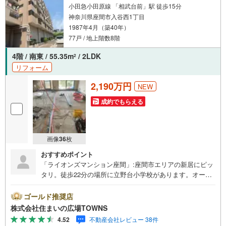
で、ぜひ理想の毎日を実現してください。
小田急小田原線 「相武台前」駅 徒歩15分
神奈川県座間市入谷西1丁目
1987年4月（築40年）
77戸 / 地上階数8階
4階 / 南東 / 55.35m
/ 2LDK
2
リフォーム
2,190万円
NEW
成約でもらえる
画像
36
枚
おすすめポイント
「ライオンズマンション座間」:座間市エリアの新居にピッ
タリ。徒歩22分の場所に立野台小学校があります。オート
ロック付きなので、安心して暮らすことができます。南東
向きの物件のご紹介です。物件の向きも確認しておきまし
ゴールド推奨店
ょう。バルコニーが付いています。8.1平米のバルコニーが
株式会社住まいの広場TOWNS
付いた物件です。中古マンションを購入して優雅な生活を
4.52
不動産会社レビュー 38件
送りましょう。【年中無休/9:00～21:00】人気物件は特に