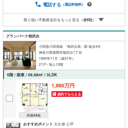
間 9:00～20:00】上記時間はお電話が繋がりやすくなって
電話する
（通話料無料）
おります人気物件には特に問い合わせが集中するため、お
早めにご連絡ください。「室内・現地を見学する」ボタン
取り扱い不動産会社をもっと見る（
全
6
社
）
よりご予約いただくとご見学がスムーズです
グランパーク相武台
小田急小田原線 「相武台前」駅 徒歩4分
神奈川県座間市相武台1丁目
1995年11月（築31年）
27戸 / 地上10階
5階 / 南東 / 58.68m
/ 3LDK
2
1,980万円
成約でもらえる
画像
24
枚
おすすめポイント
大久保 心平