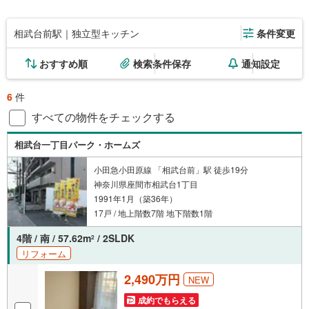
相武台前駅｜独立型キッチン
条件変更
おすすめ順
検索条件保存
通知設定
6
件
すべての物件をチェックする
相武台一丁目パーク・ホームズ
小田急小田原線 「相武台前」駅 徒歩19分
神奈川県座間市相武台1丁目
1991年1月（築36年）
17戸 / 地上階数7階 地下階数1階
4階 / 南 / 57.62m
/ 2SLDK
2
リフォーム
2,490万円
NEW
成約でもらえる