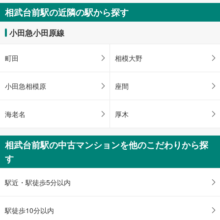
件
相武台前駅の近隣の駅から探す
を
マ
小田急小田原線
イ
ペ
町田
相模大野
ー
ジ
に
小田急相模原
座間
保
存
海老名
厚木
す
る
相武台前駅の中古マンションを他のこだわりから探
す
駅近・駅徒歩5分以内
駅徒歩10分以内