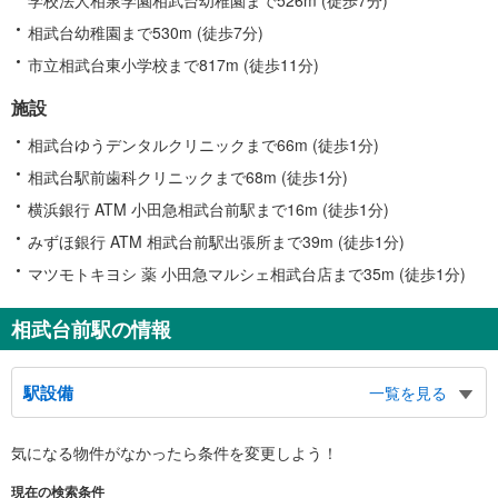
相武台幼稚園まで530m (徒歩7分)
市立相武台東小学校まで817m (徒歩11分)
施設
相武台ゆうデンタルクリニックまで66m (徒歩1分)
相武台駅前歯科クリニックまで68m (徒歩1分)
横浜銀行 ATM 小田急相武台前駅まで16m (徒歩1分)
みずほ銀行 ATM 相武台前駅出張所まで39m (徒歩1分)
マツモトキヨシ 薬 小田急マルシェ相武台店まで35m (徒歩1分)
相武台前駅の情報
駅設備
一覧を見る
バリアフリー状況
気になる物件がなかったら
条件を変更しよう！
※段差なしでの移動経路
（○：有り △：要駅員設備 ×：無し）
現在の検索条件