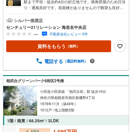
駅まで平坦・徒歩約4分の好立地です。南角部屋のため日当
り・通風良好です。前面棟がありませんので眺望も良好！
南東面バルコニーへは掃き出し窓3か所で解放感が自慢で
す。【営業時間 9:00-19:00】（定休日:毎週水曜日）上記時
シルバー推奨店
間はご案内可能です！ぜひお気軽にご連絡下さい！現地を
センチュリー21リレーション 海老名中央店
見学される場合は「室内・現地を見学する（無料）」ボタ
-.--
不動産会社レビュー 2件
ンよりご希望の日時をご記入いただけますとスムーズにご
案内が可能です。■□センチュリー21リレーション海老名中
資料をもらう
（無料）
央店■□「海老名」駅から徒歩5分のセンチュリー21加盟店
クオリティサービス部門で全国TOP10入賞店舗お迎えや現
地でのお待ち合わせも対応可能！キッズコーナー・オムツ
電話する
（通話料無料）
交換台完備～住宅ローン相談会開催中～・月々の返済額は
どれぐらい・頭金はどれぐらい必要・どこの金融機関を利
用したらいいの・無理なく借りられるのはいくら位住宅ロ
相武台グリーンパーク6街区2号棟
ーンに精通した弊社アドバイザーが丁寧にご説明致しま
す。
小田急小田原線 「相武台前」駅 徒歩16分
神奈川県相模原市南区新磯野4丁目
1978年11月（築48年）
1612戸 / 地上階数5階
1階 / 南東 / 68.25m
/ 3LDK
2
1,680万円