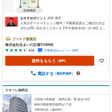
画像
36
枚
おすすめポイント
岸田 周平
人気のオーナーチェンジ物件！不動産投資をご検討の方は
ぜひお問い合わせください♪【年中無休/9:00～21:00】人気
物件は特にお問い合わせが集中するため、お早めにお電話
下さい。「室内・現地を見学する」ボタンよりご予約頂く
ゴールド推奨店
とご見学がスムーズです。■その他、各種ご相談も承ってお
株式会社住まいの広場TOWNS
ります。○住宅ローンのご相談○ライフプランのシミュレー
4.52
不動産会社レビュー 38件
ション■住まいの広場TOWNSからお客様へ経験豊富なスタ
ッフが親身になってお客様に合った物件をご紹介させて頂
資料をもらう
（無料）
きます！ /他社様掲載物件も併せてご紹介可能ですのでお気
軽にお問い合わせ下さい♪駐車場もございますので、お車
でのお越しも大歓迎です！
電話する
（通話料無料）
クオーレ相武台
小田急小田原線 「相武台前」駅 徒歩10分
神奈川県座間市相武台1丁目
1992年4月（築35年）