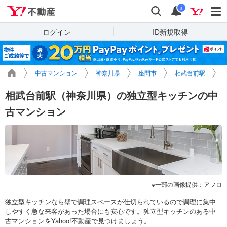
Yahoo!不動産
検索
通知
i
ログイン
ID新規取得
中古マンション
神奈川県
座間市
相武台前駅
相武台前駅（神奈川県）の独立型キッチンの中
古マンション
一部の画像提供：アフロ
独立型キッチンなら壁で調理スペースが仕切られているので調理に集中
しやすく急な来客があった場合にも安心です。独立型キッチンのある中
古マンションをYahoo!不動産で見つけましょう。