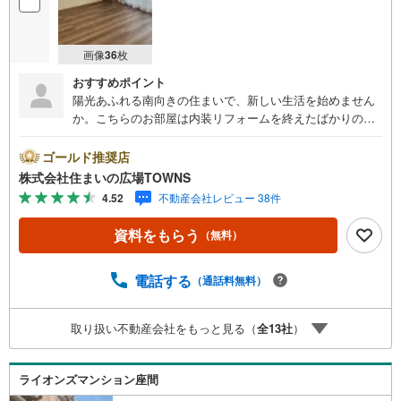
画像
36
枚
おすすめポイント
陽光あふれる南向きの住まいで、新しい生活を始めません
か。こちらのお部屋は内装リフォームを終えたばかりの綺
麗な状態で、すぐにご入居いただけます。南面に広がるバ
ルコニーからは心地よい風が吹き抜け、開放感のある眺望
ゴールド推奨店
を日常のものにできる贅沢な環境です。暮らしを彩る設備
株式会社住まいの広場TOWNS
も充実しています。家事の時短を叶える食洗機付きのシス
4.52
不動産会社レビュー 38件
テムキッチンや、雨の日のお洗濯に便利な浴室乾燥機な
ど、現代のライフスタイルに寄り添う機能が揃っていま
資料をもらう
（無料）
す。また、全居室の収納に加え、納戸やシューズボックス
も完備されており、お荷物の多いご家庭でも住空間をすっ
きりと保てるのが大きな魅力です。周辺環境も非常に恵ま
電話する
（通話料無料）
れており、駅までは平坦な道のりで、スーパーも徒歩10分
圏内と毎日の買い物にも困りません。都市近郊の利便性を
取り扱い不動産会社をもっと見る（
全
13
社
）
享受しながら、落ち着いた暮らしが叶います。不動産会社
独自の瑕疵保証が付いているため、購入後の安心感もひと
しおです。即入居可能ですので、年内のお引越しをご検討
ライオンズマンション座間
の方にも最適です。機能性と心地よさが調和したこの場所