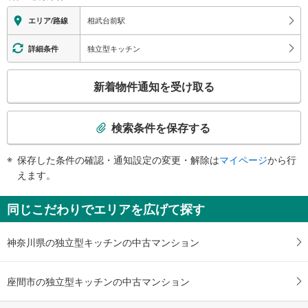
地上⇔改札⇔ホーム：○
エレベータ
相武台前駅
エリア/路線
・各ホーム⇔改札
・北口１Ｆ
独立型キッチン
詳細条件
・南口１Ｆ
トイレ
こ
新着物件通知を受け取る
《多機能トイレ》
の
・改札内
検
索
検索条件を保存する
条
件
保存した条件の確認・通知設定の変更・解除は
マイページ
から行
で
えます。
通
知
同じこだわりでエリアを広げて探す
を
受
神奈川県の独立型キッチンの中古マンション
け
取
る
座間市の独立型キッチンの中古マンション
・
条