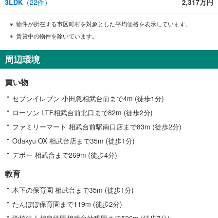
3LDK
（
22
件）
2,317万円
物件が所在する市区町村を対象とした平均価格を表示しています。
賃貸中の物件を除いています。
周辺環境
買い物
セブンイレブン 小田急相武台前まで4m (徒歩1分)
ローソン LTF相武台前北口まで82m (徒歩2分)
ファミリーマート 相武台前駅南口店まで83m (徒歩2分)
Odakyu OX 相武台店まで35m (徒歩1分)
デポー 相武台まで269m (徒歩4分)
教育
木下の保育園 相武台まで35m (徒歩1分)
たんぽぽ保育園まで119m (徒歩2分)
学校法人相泉学園相武台幼稚園まで526m (徒歩7分)