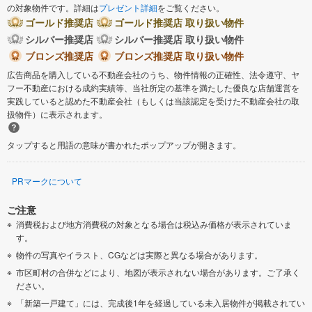
の対象物件です。詳細は
プレゼント詳細
をご覧ください。
ゴールド推奨店
ゴールド推奨店 取り扱い物件
シルバー推奨店
シルバー推奨店 取り扱い物件
ブロンズ推奨店
ブロンズ推奨店 取り扱い物件
広告商品を購入している不動産会社のうち、物件情報の正確性、法令遵守、ヤ
フー不動産における成約実績等、当社所定の基準を満たした優良な店舗運営を
実践していると認めた不動産会社（もしくは当該認定を受けた不動産会社の取
扱物件）に表示されます。
タップすると用語の意味が書かれたポップアップが開きます。
PRマークについて
ご注意
消費税および地方消費税の対象となる場合は税込み価格が表示されていま
す。
物件の写真やイラスト、CGなどは実際と異なる場合があります。
市区町村の合併などにより、地図が表示されない場合があります。ご了承く
ださい。
「新築一戸建て」には、完成後1年を経過している未入居物件が掲載されてい