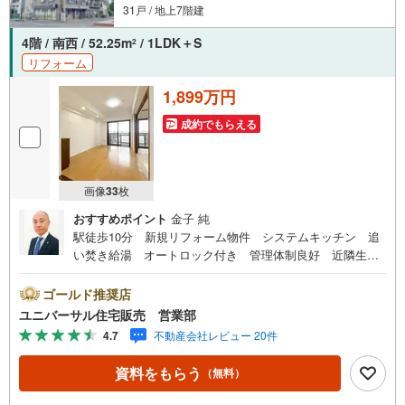
31戸 / 地上7階建
4階 / 南西 / 52.25m
/ 1LDK＋S
2
リフォーム
1,899万円
成約でもらえる
画像
33
枚
おすすめポイント
金子 純
駅徒歩10分 新規リフォーム物件 システムキッチン 追
い焚き給湯 オートロック付き 管理体制良好 近隣生活
便利施設多数あり 住環境良好です【古淵駅徒歩2分！店舗
前駐車場完備！】弊社は1993年に相模原にて開業し、地元
ゴールド推奨店
の相模原・町田を中心に数多くのお客様の住まい探しを支
ユニバーサル住宅販売 営業部
えてまいりました。「安心に・丁寧に・分かりやすく」を
4.7
不動産会社レビュー 20件
心がけながら皆様のお役に立ちたいと思います。【何でも
ご相談ください！】不動産のご相談もお気軽にご連絡くだ
資料をもらう
（無料）
さい物件詳細のことはもちろん、売却相談、ローン診断等
何でもご相談くださいお客様のお力になります【営業時