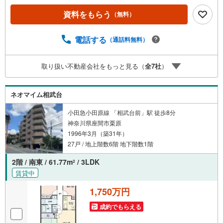
お問い合わせが集中するため、お早めにお電話下さい。
資料をもらう
（無料）
「室内・現地を見学する」ボタンよりご予約頂くとご見学
がスムーズです。■その他、各種ご相談も承っております。
○住宅ローンのご相談○ライフプランのシミュレーション■
電話する
（通話料無料）
住まいの広場TOWNSからお客様へ経験豊富なスタッフが親
身になってお客様に合った物件をご紹介させて頂きます！ /
取り扱い不動産会社をもっと見る（
全
7
社
）
他社様掲載物件も併せてご紹介可能ですのでお気軽にお問
い合わせ下さい♪駐車場もございますので、お車でのお越
しも大歓迎です！
ネオマイム相武台
小田急小田原線 「相武台前」駅 徒歩8分
神奈川県座間市栗原
1996年3月（築31年）
27戸 / 地上階数6階 地下階数1階
2階 / 南東 / 61.77m
/ 3LDK
2
賃貸中
1,750万円
成約でもらえる