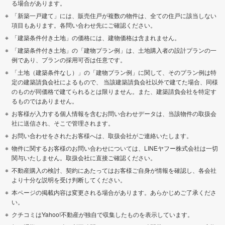
る場合があります。
「新築一戸建て」には、販売住戸が複数の物件は、全ての住戸に該当しない
項目もあります。各問い合わせ先にご確認ください。
「建築条件付き土地」の価格には、建物価格は含まれません。
「建築条件付き土地」の「建物プラン例」は、土地購入者の設計プランの一
例であり、プランの採用可否は任意です。
「土地（建築条件なし）」の「建物プラン例」に関して、そのプラン例は特
定の建築請負会社によるもので、 当該建築請負会社以外で建てた場合、同様
のものが同価格で建てられるとは限りません。また、建築請負会社を特定す
るものではありません。
お客様が入力する個人情報を含むお問い合わせデータは、当該物件の取扱会
社に送信され、そこで管理されます。
お問い合わせをされたお客様へは、取扱会社がご連絡いたします。
物件に関するお客様のお問い合わせについては、LINEヤフー株式会社は一切
関与いたしません。取扱会社に直接ご確認ください。
不動産購入の検討、契約にあたってはお客様ご自身が情報を確認し、各会社
より十分な説明を受け判断してください。
本ページの掲載内容は変更される場合があります。あらかじめご了承くださ
い。
クチコミはYahoo!不動産が独自で収集したものを表示しています。