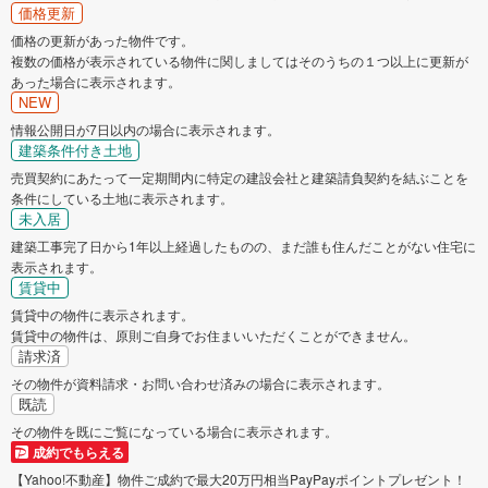
価格更新
価格の更新があった物件です。
複数の価格が表示されている物件に関しましてはそのうちの１つ以上に更新が
あった場合に表示されます。
NEW
情報公開日が7日以内の場合に表示されます。
建築条件付き土地
売買契約にあたって一定期間内に特定の建設会社と建築請負契約を結ぶことを
条件にしている土地に表示されます。
未入居
建築工事完了日から1年以上経過したものの、まだ誰も住んだことがない住宅に
表示されます。
賃貸中
賃貸中の物件に表示されます。
賃貸中の物件は、原則ご自身でお住まいいただくことができません。
請求済
その物件が資料請求・お問い合わせ済みの場合に表示されます。
既読
その物件を既にご覧になっている場合に表示されます。
成約でもらえる
【Yahoo!不動産】物件ご成約で最大20万円相当PayPayポイントプレゼント！