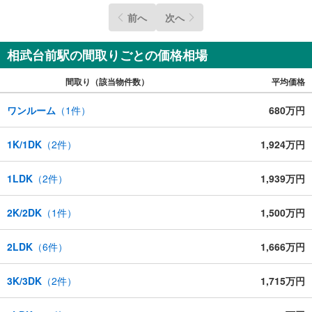
過去に借り入れを断れた事がある…もしこのような事でお
前へ
次へ
悩みであれば、是非、一度ご相談頂ければと思います。
相武台前駅の間取りごとの価格相場
間取り（該当物件数）
平均価格
ワンルーム
（
1
件）
680万円
1K/1DK
（
2
件）
1,924万円
1LDK
（
2
件）
1,939万円
2K/2DK
（
1
件）
1,500万円
2LDK
（
6
件）
1,666万円
3K/3DK
（
2
件）
1,715万円