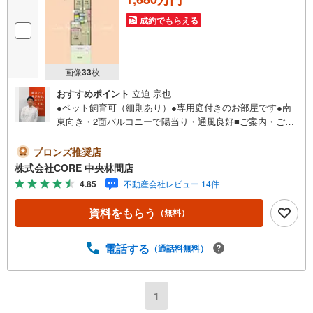
成約でもらえる
画像
33
枚
おすすめポイント
立迫 宗也
●ペット飼育可（細則あり）●専用庭付きのお部屋です●南
東向き・2面バルコニーで陽当り・通風良好■ご案内・ご予
約方法【営業時間9:30-19:30】年中無休（※年末年始除く）
上記時間はお電話が繋がりやすくなっております。ぜひお
ブロンズ推奨店
気軽にご連絡下さい！現地を見学される場合は「室内・現
株式会社CORE 中央林間店
地を見学する（無料）」ボタンよりご希望の日時をご記入
4.85
不動産会社レビュー 14件
いただけますとスムーズにご案内が可能です。■キッズスペ
ースもご用意しております！お子様が退屈しないよう、DV
資料をもらう
（無料）
D・おもちゃ・絵本・ぬりえなどキッズスペースも充実さ
せております。■お車でのご来店の方には駐車場がございま
す。駐車場完備しております！広々した駐車スペースです
電話する
（通話料無料）
ので、駐車もラクラクです！■その他、各種ご相談もお気軽
にどうぞ！【住宅ローンのご相談】 ・頭金・自己資金が
全くありません… ・車のローンやその他の借り入れが
1
残っている… ・勤続年数が短い、転職したばかり… ・