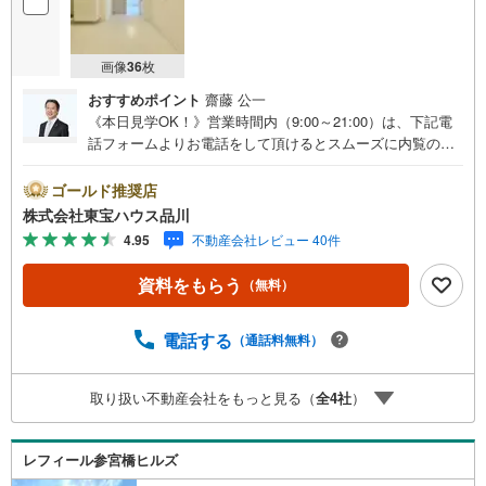
画像
36
枚
おすすめポイント
齋藤 公一
《本日見学OK！》営業時間内（9:00～21:00）は、下記電
話フォームよりお電話をして頂けるとスムーズに内覧のご
案内ができます。マンション売買の《 Professional 》【Ya
hoo！ 不動産キャンペーン対象店舗】当店で物件を成約す
ゴールド推奨店
るとPayPayボーナスライトがもらえる「Yahoo！ 不動産
株式会社東宝ハウス品川
物件ご成約キャンペーン」の対象になります。「資料をも
4.95
不動産会社レビュー 40件
らう」「見学予約をする」ボタンからお問い合わせくださ
い。※必ずYahoo！ JAPAN IDでログインしてください。※P
資料をもらう
（無料）
ayPayボーナスライトは出金と譲渡はできません。ご案
内・詳細な資料のご請求はお気軽にどうぞ♪お電話でのお
問い合わせも常時受け付けております！お気軽にお問い合
電話する
（通話料無料）
わせください。
取り扱い不動産会社をもっと見る（
全
4
社
）
レフィール参宮橋ヒルズ