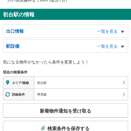
初台駅の情報
出口情報
一覧を見る
東口
駅設備
一覧を見る
東京オペラシティ、 コンサートホール、 リサイタルホール、 アートギャ
ラリー、 近江楽堂、 ＩＣＣ、関東国際高等学校、ＮＴＴ東日本 本社、本
バリアフリー状況
町１・２丁目、西新宿３・４丁目
気になる物件がなかったら
条件を変更しよう！
※段差なしでの移動経路
中央口（北口）
（○：有り △：要駅員設備 ×：無し）
現在の検索条件
新国立劇場、代々木警察署、渋谷区立本町図書館、渋谷消防署 代々木出張
地上⇔改札（東口）⇔ホーム：○
所、本町１・２丁目、西新宿３丁目、バスのりば
（※中央口：×）
初台駅
エリア/路線
中央口（南口）
エレベータ
代々木郵便局、渋谷区役所 初台出張所、渋谷区立青年館、京王初台１丁目ビ
・１番線ホーム（Ｂ３Ｆ）⇔東口改札（２番線ホーム直結・Ｂ２Ｆ）
専用庭
詳細条件
ル、京王初台駅ビル、内藤病院、初台１・２丁目、代々木４丁目、バスのりば
・東口改札⇔オペラシティ出口
・中央口改札⇔南口付近の地上出口
こ
新着物件通知を受け取る
エスカレータ
の
・１番線ホーム（Ｂ３Ｆ）⇔東口改札（２番線ホーム直結・Ｂ２Ｆ）
検
・１番線ホーム（Ｂ３Ｆ）⇔中央口改札寄りの２番線ホーム（Ｂ２Ｆ）
索
検索条件を保存する
トイレ