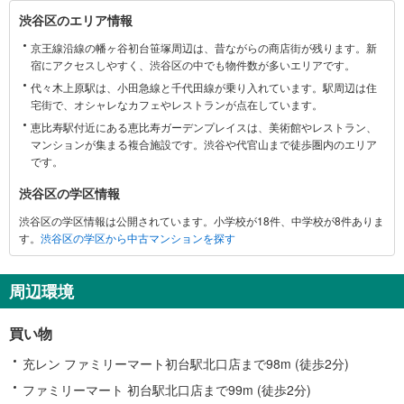
渋
渋谷区のエリア情報
谷
京王線沿線の幡ヶ谷初台笹塚周辺は、昔ながらの商店街が残ります。新
区
宿にアクセスしやすく、渋谷区の中でも物件数が多いエリアです。
に
代々木上原駅は、小田急線と千代田線が乗り入れています。駅周辺は住
関
宅街で、オシャレなカフェやレストランが点在しています。
す
恵比寿駅付近にある恵比寿ガーデンプレイスは、美術館やレストラン、
る
マンションが集まる複合施設です。渋谷や代官山まで徒歩圏内のエリア
情
です。
報
渋谷区の学区情報
渋谷区の学区情報は公開されています。小学校が18件、中学校が8件ありま
す。
渋谷区の学区から中古マンションを探す
周辺環境
買い物
充レン ファミリーマート初台駅北口店まで98m (徒歩2分)
ファミリーマート 初台駅北口店まで99m (徒歩2分)