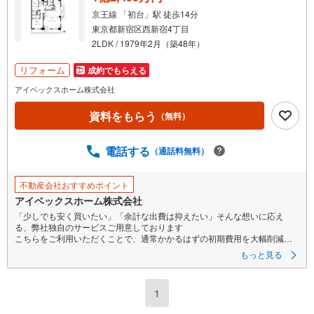
京王線 「初台」駅 徒歩14分
東京都新宿区西新宿4丁目
2LDK / 1979年2月（築48年）
リフォーム
成約でもらえる
アイベックスホーム株式会社
資料をもらう
（無料）
電話する
（通話料無料）
不動産会社おすすめポイント
アイベックスホーム株式会社
「少しでも安く買いたい」「余計な出費は抑えたい」そんな想いに応え
る、弊社独自のサービスご用意しております
こちらをご利用いただくことで、通常かかるはずの初期費用を大幅削減す
ることが可能です！
もっと見る
詳細につきましては、下記のお電話フォームよりご連絡ください。営業時
間:朝10時～19時30分 火曜・水曜日は定休日となります。
現地を見学される場合は「室内・現地を見学する（無料）」ボタンよりご
1
希望の日時をご記入いただけますとスムーズにご案内が可能です。
まずは『いくらお得になるか』だけでも、お気軽にお問い合わせくださ