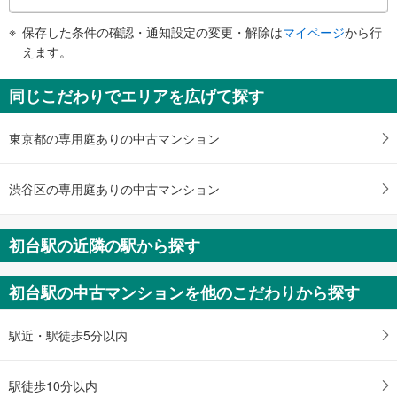
条
《多機能トイレ》
件
保存した条件の確認・通知設定の変更・解除は
マイページ
から行
・東口改札内
で
えます。
その他
通
・点字案内（券売機・運賃表・階段手すり）
知
同じこだわりでエリアを広げて探す
・ＡＥＤ
を
受
東京都の専用庭ありの中古マンション
け
取
る
渋谷区の専用庭ありの中古マンション
・
条
件
初台駅の近隣の駅から探す
を
マ
初台駅の中古マンションを他のこだわりから探す
イ
ペ
ー
駅近・駅徒歩5分以内
ジ
に
駅徒歩10分以内
保