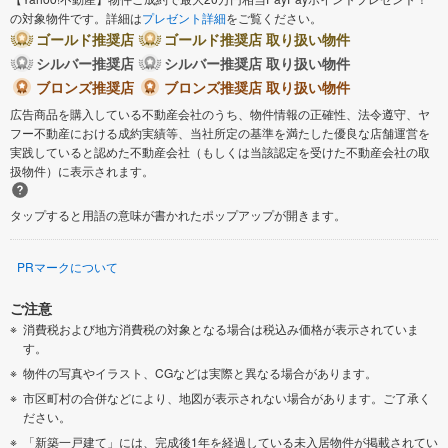
の対象物件です。詳細は
プレゼント詳細
をご覧ください。
ゴールド推奨店
ゴールド推奨店 取り扱い物件
シルバー推奨店
シルバー推奨店 取り扱い物件
ブロンズ推奨店
ブロンズ推奨店 取り扱い物件
広告商品を購入している不動産会社のうち、物件情報の正確性、法令遵守、ヤ
フー不動産における成約実績等、当社所定の基準を満たした優良な店舗運営を
実践していると認めた不動産会社（もしくは当該認定を受けた不動産会社の取
扱物件）に表示されます。
タップすると用語の意味が書かれたポップアップが開きます。
PRマークについて
ご注意
消費税および地方消費税の対象となる場合は税込み価格が表示されていま
す。
物件の写真やイラスト、CGなどは実際と異なる場合があります。
市区町村の合併などにより、地図が表示されない場合があります。ご了承く
ださい。
「新築一戸建て」には、完成後1年を経過している未入居物件が掲載されてい