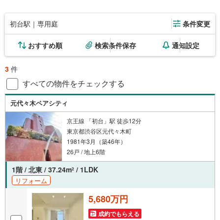
初台駅｜専用庭
条件変更
おすすめ順
検索条件保存
通知設定
3
件
すべての物件をチェックする
元代々木ペアシティ
京王線 「初台」駅 徒歩12分
東京都渋谷区元代々木町
1981年3月（築46年）
26戸 / 地上6階
1階 / 北東 / 37.24m
/ 1LDK
2
リフォーム
5,680万円
成約でもらえる