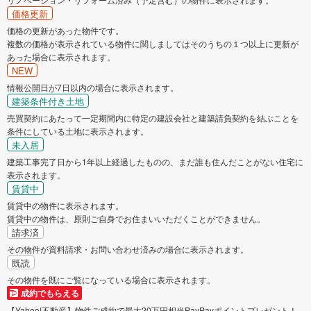
価格更新
価格の更新があった物件です。
複数の価格が表示されている物件に関しましてはそのうちの１つ以上に更新が
あった場合に表示されます。
NEW
情報公開日が7日以内の場合に表示されます。
建築条件付き土地
売買契約にあたって一定期間内に特定の建設会社と建築請負契約を結ぶことを
条件にしている土地に表示されます。
未入居
建築工事完了日から1年以上経過したものの、まだ誰も住んだことがない住宅に
表示されます。
賃貸中
賃貸中の物件に表示されます。
賃貸中の物件は、原則ご自身でお住まいいただくことができません。
請求済
その物件が資料請求・お問い合わせ済みの場合に表示されます。
既読
その物件を既にご覧になっている場合に表示されます。
成約でもらえる
【Yahoo!不動産】物件ご成約で最大20万円相当PayPayポイントプレゼント！