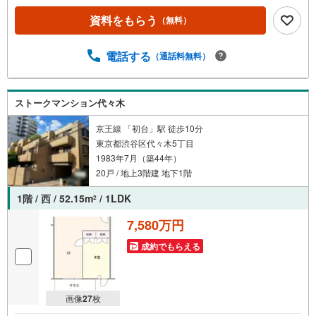
理士による確定申告の無料セミナーをご招待いたします。
資料をもらう
（無料）
◆ご予約に際して◆日時のご希望をお伝えください。（も
ちろん当日でも対応可能です）事前に鍵等の手配や内覧
（居住中物件）の手配が必要な場合がございますのでご容
電話する
（通話料無料）
赦ください。事前にご連絡をいただけると、スムーズなご
案内が可能となりますのでお手数ですがご一報ください。
◆物件のご案内は◆弊社へのご来社、お客様宅へのお迎
ストークマンション代々木
え・最寄駅での待ち合わせ、物件周辺のコンビニ等でお待
ち合わせなど、ご希望をお伝えください。ご希望条件をお
京王線 「初台」駅 徒歩10分
伝え頂けましたら、ご見学希望物件以外の資料も用意して
東京都渋谷区代々木5丁目
参ります。もちろん他の物件も併せてご案内させていただ
1983年7月（築44年）
きます
20戸 / 地上3階建 地下1階
1階 / 西 / 52.15m
/ 1LDK
2
7,580万円
成約でもらえる
画像
27
枚