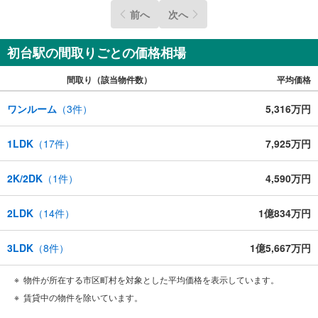
い！
前へ
次へ
当日のご案内もご相談を！ご内見は現地お待ち合わせ・現地解散も可能で
す
住宅ローン等のご相談もお気軽にお申し付け下さい！
初台駅の間取りごとの価格相場
間取り（該当物件数）
平均価格
ワンルーム
（
3
件）
5,316万円
1LDK
（
17
件）
7,925万円
2K/2DK
（
1
件）
4,590万円
2LDK
（
14
件）
1億834万円
3LDK
（
8
件）
1億5,667万円
物件が所在する市区町村を対象とした平均価格を表示しています。
賃貸中の物件を除いています。