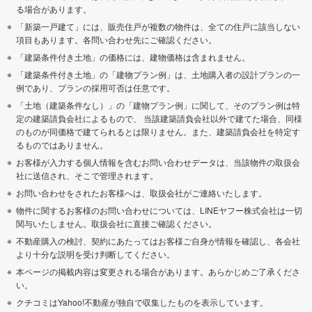
る場合があります。
「新築一戸建て」には、販売住戸が複数の物件は、全ての住戸に該当しない
項目もあります。各問い合わせ先にご確認ください。
「建築条件付き土地」の価格には、建物価格は含まれません。
「建築条件付き土地」の「建物プラン例」は、土地購入者の設計プランの一
例であり、プランの採用可否は任意です。
「土地（建築条件なし）」の「建物プラン例」に関して、そのプラン例は特
定の建築請負会社によるもので、 当該建築請負会社以外で建てた場合、同様
のものが同価格で建てられるとは限りません。また、建築請負会社を特定す
るものではありません。
お客様が入力する個人情報を含むお問い合わせデータは、当該物件の取扱会
社に送信され、そこで管理されます。
お問い合わせをされたお客様へは、取扱会社がご連絡いたします。
物件に関するお客様のお問い合わせについては、LINEヤフー株式会社は一切
関与いたしません。取扱会社に直接ご確認ください。
不動産購入の検討、契約にあたってはお客様ご自身が情報を確認し、各会社
より十分な説明を受け判断してください。
本ページの掲載内容は変更される場合があります。あらかじめご了承くださ
い。
クチコミはYahoo!不動産が独自で収集したものを表示しています。