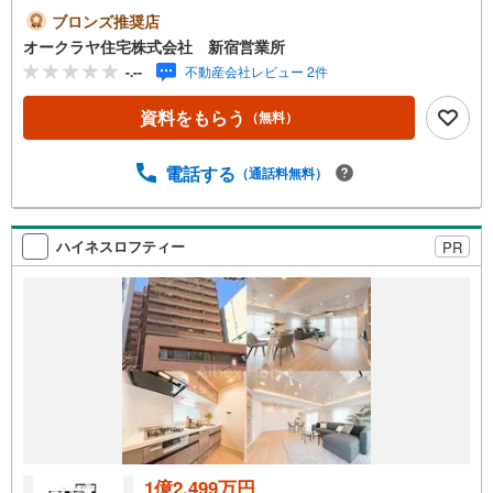
ブロンズ推奨店
オークラヤ住宅株式会社 新宿営業所
-.--
不動産会社レビュー 2件
資料をもらう
（無料）
電話する
（通話料無料）
ハイネスロフティー
PR
1億2,499万円