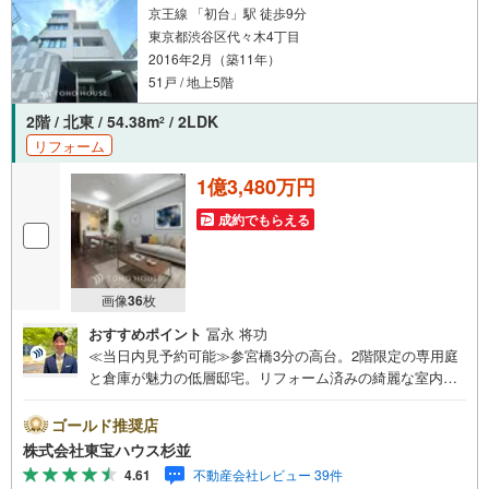
京王線 「初台」駅 徒歩9分
東京都渋谷区代々木4丁目
2016年2月（築11年）
51戸 / 地上5階
2階 / 北東 / 54.38m
/ 2LDK
2
リフォーム
1億3,480万円
成約でもらえる
画像
36
枚
おすすめポイント
冨永 将功
≪当日内見予約可能≫参宮橋3分の高台。2階限定の専用庭
と倉庫が魅力の低層邸宅。リフォーム済みの綺麗な室内を
ぜひご覧ください。・ 未来を予測し人生設計から始まる
「未来カレンダー」のご提案。・ 未来に起こるであろうご
ゴールド推奨店
自宅リフォームをオンライン上でご提案「ミラカレクラ
株式会社東宝ハウス杉並
ブ」。・ 不動産売却時、ご自宅を綺麗にかつ瀟洒にさせる
4.61
不動産会社レビュー 39件
CG加工ホームステイジングサービス。・ 購入者様へ、税