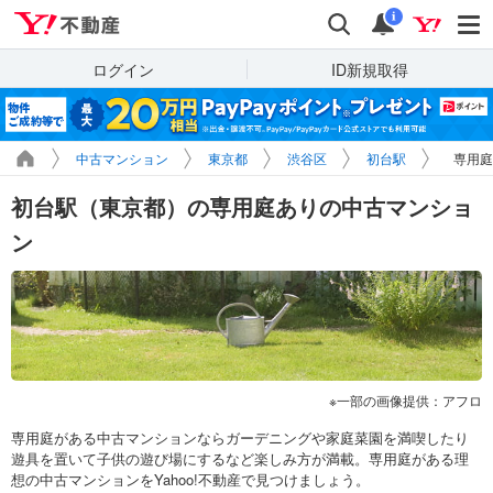
Yahoo!不動産
検索
通知
i
ログイン
ID新規取得
中古マンション
東京都
渋谷区
初台駅
専用庭
初台駅（東京都）の専用庭ありの中古マンショ
ン
一部の画像提供：アフロ
専用庭がある中古マンションならガーデニングや家庭菜園を満喫したり
遊具を置いて子供の遊び場にするなど楽しみ方が満載。専用庭がある理
想の中古マンションをYahoo!不動産で見つけましょう。