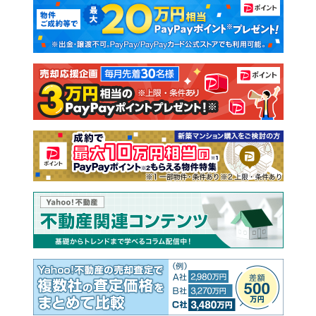
マンションカタログ
教えて！住まいの先生
新築マンション
中古マンション
新築一戸建て
中古一戸建て
注文住宅
土地
売却査定