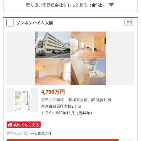
取り扱い不動産会社をもっと見る（
全
1
社
）
ゾンネンハイム大橋
PR
4,799万円
京王井の頭線 「駒場東大前」駅 徒歩11分
東京都目黒区大橋2丁目
1LDK / 1982年11月（築44年）
成約でもらえる
アイベックスホーム株式会社