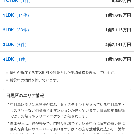
1K/1DK
（
1
件）
5,800万円
1LDK
（
11
件）
1億1,648万円
2LDK
（
33
件）
1億5,115万円
3LDK
（
6
件）
2億7,141万円
4LDK
（
1
件）
1億1,900万円
物件が所在する市区町村を対象とした平均価格を表示しています。
賃貸中の物件を除いています。
目
目黒区のエリア情報
黒
中目黒駅周辺は再開発が進み、多くのテナントが入っている中目黒アト
区
ラスタワーなどの高層ビルマンションが建っています。目黒銀座商店街
に
では、お祭りやフリーマーケットが催されます。
関
自由が丘は、緑が豊かで、閑静な地域です。駅を中心に日常の買い物に
す
便利な商店街やスーパーがあります。多くの店が放射状に広がり、繁華
る