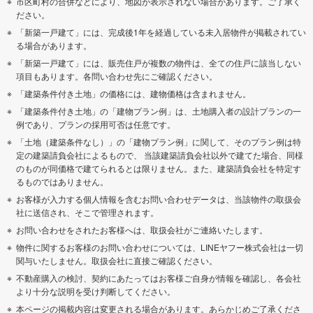
市区町村の合併などにより、地図が表示されない場合があります。ご了承く
ださい。
「新築一戸建て」には、完成後1年を経過している未入居物件が掲載されてい
る場合があります。
「新築一戸建て」には、販売住戸が複数の物件は、全ての住戸に該当しない
項目もあります。各問い合わせ先にご確認ください。
「建築条件付き土地」の価格には、建物価格は含まれません。
「建築条件付き土地」の「建物プラン例」は、土地購入者の設計プランの一
例であり、プランの採用可否は任意です。
「土地（建築条件なし）」の「建物プラン例」に関して、そのプラン例は特
定の建築請負会社によるもので、 当該建築請負会社以外で建てた場合、同様
のものが同価格で建てられるとは限りません。また、建築請負会社を特定す
るものではありません。
お客様が入力する個人情報を含むお問い合わせデータは、当該物件の取扱会
社に送信され、そこで管理されます。
お問い合わせをされたお客様へは、取扱会社がご連絡いたします。
物件に関するお客様のお問い合わせについては、LINEヤフー株式会社は一切
関与いたしません。取扱会社に直接ご確認ください。
不動産購入の検討、契約にあたってはお客様ご自身が情報を確認し、各会社
より十分な説明を受け判断してください。
本ページの掲載内容は変更される場合があります。あらかじめご了承くださ