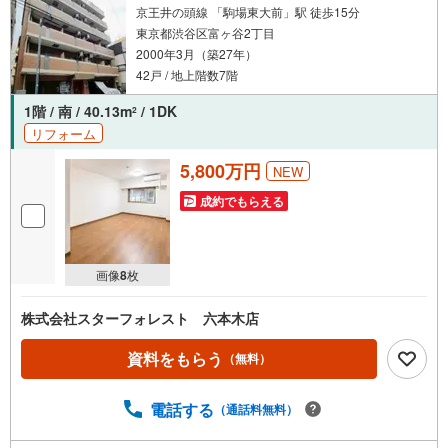
京王井の頭線 「駒場東大前」駅 徒歩15分
東京都渋谷区富ヶ谷2丁目
2000年3月（築27年）
42戸 / 地上階数7階
1階 / 南 / 40.13m
/ 1DK
2
リフォーム
5,800万円
NEW
成約でもらえる
画像
8
枚
株式会社スターフォレスト 六本木店
資料をもらう
（無料）
電話する
（通話料無料）