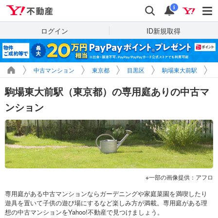
Yahoo!不動産
検索
通知
i
ログイン
ID新規取得
中古マンション
東京都
目黒区
駒場東大前駅
駒場東大前駅（東京都）の専用庭ありの中古マ
ンション
一部の画像提供：アフロ
専用庭がある中古マンションならガーデニングや家庭菜園を満喫したり
遊具を置いて子供の遊び場にするなど楽しみ方が満載。専用庭がある理
想の中古マンションをYahoo!不動産で見つけましょう。