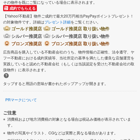
その物件を既にご覧になっている場合に表示されます。
成約でもらえる
【Yahoo!不動産】物件ご成約で最大20万円相当PayPayポイントプレゼント！
の対象物件です。詳細は
プレゼント詳細
をご覧ください。
ゴールド推奨店
ゴールド推奨店 取り扱い物件
シルバー推奨店
シルバー推奨店 取り扱い物件
ブロンズ推奨店
ブロンズ推奨店 取り扱い物件
広告商品を購入している不動産会社のうち、物件情報の正確性、法令遵守、ヤ
フー不動産における成約実績等、当社所定の基準を満たした優良な店舗運営を
実践していると認めた不動産会社（もしくは当該認定を受けた不動産会社の取
扱物件）に表示されます。
タップすると用語の意味が書かれたポップアップが開きます。
PRマークについて
ご注意
消費税および地方消費税の対象となる場合は税込み価格が表示されていま
す。
物件の写真やイラスト、CGなどは実際と異なる場合があります。