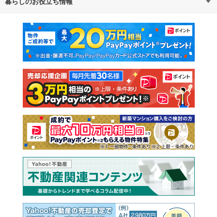
暮らしのお役立ち情報
不動産・住宅
賃貸住宅
マンションカタログ
教えて！住まいの先生
新築マンション
中古マンション
新築一戸建て
中古一戸建て
注文住宅
土地
売却査定