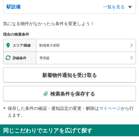
出口（東口）
駅設備
一覧を見る
駒場１・３丁目、東京大学教養学部、都立駒場高校
出口（西口）
バリアフリー状況
気になる物件がなかったら
条件を変更しよう！
駒場２～４丁目、東京大学 駒場２リサーチキャンパス、日本近代文学館、日
※段差なしでの移動経路
本民芸館、大学入試センター、筑波大附属 駒場高校、駒場東邦高校、東邦大
（○：有り △：要駅員設備 ×：無し）
現在の検索条件
学医療センター大橋病院、駒場公園、駒場エミナース、都立国際高校、日本工
地上⇔改札⇔ホーム：○
業大学駒場高校
エレベータ
駒場東大前駅
エリア/路線
・ホーム⇔西口改札
トイレ
専用庭
詳細条件
《多機能トイレ》
こ
・西口改札外
新着物件通知を受け取る
その他
の
検
・点字案内（券売機・運賃表・階段手すり）
索
・ＡＥＤ
検索条件を保存する
条
件
保存した条件の確認・通知設定の変更・解除は
マイページ
から行
で
えます。
通
知
同じこだわりでエリアを広げて探す
を
受