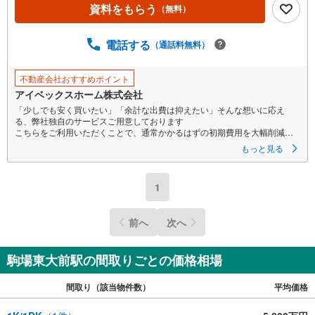
資料をもらう
（無料）
電話する
（通話料無料）
不動産会社おすすめポイント
アイベックスホーム株式会社
「少しでも安く買いたい」「余計な出費は抑えたい」そんな想いに応え
る、弊社独自のサービスご用意しております
こちらをご利用いただくことで、通常かかるはずの初期費用を大幅削減す
ることが可能です！
もっと見る
詳細につきましては、下記のお電話フォームよりご連絡ください。営業時
間:朝10時～19時30分 火曜・水曜日は定休日となります。
現地を見学される場合は「室内・現地を見学する（無料）」ボタンよりご
1
希望の日時をご記入いただけますとスムーズにご案内が可能です。
まずは『いくらお得になるか』だけでも、お気軽にお問い合わせくださ
い！
前へ
次へ
当日のご案内もご相談を！ご内見は現地お待ち合わせ・現地解散も可能で
す
住宅ローン等のご相談もお気軽にお申し付け下さい！
駒場東大前駅の間取りごとの価格相場
間取り（該当物件数）
平均価格