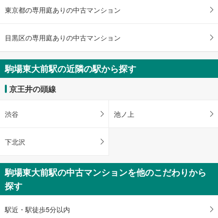
東京都の専用庭ありの中古マンション
け
取
る
目黒区の専用庭ありの中古マンション
・
条
件
駒場東大前駅の近隣の駅から探す
を
マ
京王井の頭線
イ
ペ
渋谷
池ノ上
ー
ジ
に
下北沢
保
存
駒場東大前駅の中古マンションを他のこだわりから
す
る
探す
駅近・駅徒歩5分以内