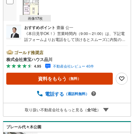
画像
17
枚
おすすめポイント
齋藤 公一
《本日見学OK！》営業時間内（9:00～21:00）は、下記電
話フォームよりお電話をして頂けるとスムーズに内覧のご
案内ができます。マンション売買の《 Professional 》【Ya
hoo！ 不動産キャンペーン対象店舗】当店で物件を成約す
ゴールド推奨店
るとPayPayボーナスライトがもらえる「Yahoo！ 不動産
株式会社東宝ハウス品川
物件ご成約キャンペーン」の対象になります。「資料をも
4.95
不動産会社レビュー 40件
らう」「見学予約をする」ボタンからお問い合わせくださ
い。※必ずYahoo！ JAPAN IDでログインしてください。※P
資料をもらう
（無料）
ayPayボーナスライトは出金と譲渡はできません。ご案
内・詳細な資料のご請求はお気軽にどうぞ♪お電話でのお
問い合わせも常時受け付けております！お気軽にお問い合
電話する
（通話料無料）
わせください。
取り扱い不動産会社をもっと見る（
全
1
社
）
プレール代々木公園