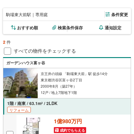
駒場東大前駅｜専用庭
条件変更
おすすめ順
検索条件保存
通知設定
2
件
すべての物件をチェックする
ガーデンハウス富ヶ谷
京王井の頭線 「駒場東大前」駅 徒歩14分
東京都渋谷区富ヶ谷2丁目
2000年8月（築27年）
12戸 / 地上7階地下1階
1階 / 南東 / 63.1m
/ 2LDK
2
リフォーム
1億980万円
成約でもらえる