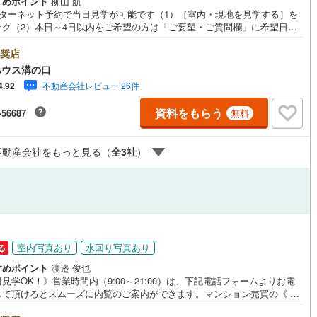
すめポイント
柳山 航
ンターネット予約で当日見学が可能です（1）［室内・現地を見学する］を
ック（2）本日～4日以内をご希望の方は「ご要望・ご質問欄」に希望日時
営地下鉄東山線
(
150
)
名古屋市営地下鉄名城線
(
142
)
入ください！●10:00～21:00はお電話でのお問い合わせがスムーズです。
hoo！ 不動産キャンペーン対象店舗】当店で物件を成約するとPayPayポイ
奨店
営地下鉄桜通線
(
119
)
名古屋市営地下鉄上飯田線
(
6
)
もらえる「Yahoo！不動産 物件ご成約キャンペーン」の対象になりま
ハウス溝の口
「資料をもらう」「見学予約をする」ボタンからお問い合わせください。※
不動産会社レビュー 26件
4.92
ahoo！ JAPAN IDでログインしてください。※PayPayポイントは出金と
地下鉄烏丸線
(
93
)
京都市営地下鉄東西線
(
82
)
はできません。たくさんのお客様からのお言葉に感謝してこれからも楽し
資料をもらう
-56687
無料
敵なお家探しをお約束します。お家探しを始めてみようと思われたらまず
tro今里筋線
(
28
)
OsakaMetro御堂筋線
(
407
)
お気軽に東宝ハウス溝の口に相談してみませんか？何も決まっていなくて
夫！まずはお客様の夢をお聞かせ下さい！未来の「不安」を「安心」に変
tro四つ橋線
(
308
)
OsakaMetro中央線
(
235
)
不動産会社をもっと見る（
全
3
社
）
「未来カレンダー」もご来店時に好評です。スタッフ一同いつでもお客様
問合せをお待ちしております。
tro堺筋線
(
201
)
神戸市営地下鉄西神・山手線
(
45
)
下鉄空港線
(
55
)
福岡市地下鉄箱崎線
(
10
)
円
7
)
函館市電
(
4
)
室内写真あり
水回り写真あり
る
りび鉄道
(
0
)
わたらせ渓谷鐵道
(
1
)
すめポイント
渡邉 俊也
見学OK！》営業時間内（9:00～21:00）は、下記電話フォームよりお電
行
(
3
)
会津鉄道
(
2
)
して頂けるとスムーズに内覧のご案内ができます。マンション売買の《 Pr
ssional 》【Yahoo！ 不動産キャンペーン対象店舗】当店で物件を成約する
縦貫鉄道
(
0
)
しなの鉄道北しなの線
(
9
)