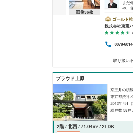
まだ
や、
共用施設
南武線
(
14
画像
36
枚
は、
ート
ゴールド推
コンシェ
横浜線
(
12
に後
株式会社東宝
い。【
相模線
(
79
ボーナ
設備
にな
五日市線
(
0078-6014
ださい
床暖房
（
ライ
篠ノ井線
(
うぞ
取り扱い
せく
常磐線（
間取り、居室
伊東線
(
6
)
プラウド上原
バリアフ
身延線
(
10
京王井の頭線
LD
東京都渋谷区
武豊線
(
4
)
2012年4月
リビング
関西本線（
総戸数 58戸
（
10
）
参宮線
(
1
)
2階 / 北西 / 71.04m
/ 2LDK
2
キッチン
大糸線（J