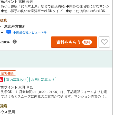
すめポイント
高橋 未来
応
田急小田原線「代々木上原」駅まで徒歩約9分◆閑静な住宅地に佇むマンシ
)
片町線
(
38
)
◆使い勝手の良い全室洋室の2LDKタイプ！◆ゆったり約18.8帖のLDK！
ン内見(相談)可
（
17
）
IT重説可
（
13
）
房付で寒い日も足元快適に過ごせます◆会話の弾む対面式キッチンは浄水
)
関西空港線
(
0
)
食洗機・ディスポーザー付！◆スイッチで保温や追焚きのできるオートバ
奨店
浴室乾燥機付で雨の日のお洗濯にも役立つバスルーム！◆24時間ゴミ出し
東線
(
205
)
本四備讃線
(
0
)
ル 恵比寿営業所
、清潔なお部屋を保つことができます◆オートロック導入済み！セキュリ
ン対応とは？
不動産会社レビュー 2件
-.--
にも配慮されています◆「セブンイレブン渋谷上原2丁目店」まで徒歩約4
予土線
(
0
)
営業時間10:00～19:00】上記時間はお電話が繋がりやすくなっておりま
資料をもらう
-52834
無料
お気軽にご連絡下さい！現地を見学される場合はご見学予約ボタンよりご
徳島線
(
8
)
の日時をご記入いただけますとスムーズにご案内が可能です。**住宅ロー
*諸費用込融資や築年数の古い物件のローンも得意としており、最適な銀行
土讃線
(
6
)
提案します。**リフォーム**理想の間取り、テイストを作り上げられます！
ォームプランナーの同行も可能です。
線
(
101
)
香椎線
(
11
)
肥薩線
(
0
)
価格更新
室内写真あり
水回り写真あり
る
10
)
唐津線
(
0
)
すめポイント
永田 卓也
見学OK！》営業時間内（9:00～21:00）は、下記電話フォームよりお電
0
)
大村線
(
0
)
して頂けるとスムーズに内覧のご案内ができます。マンション売買の《 Pr
ssional 》【Yahoo！ 不動産キャンペーン対象店舗】当店で物件を成約する
35
)
日豊本線
(
85
)
yPayボーナスライトがもらえる「Yahoo！ 不動産 物件ご成約キャンペー
奨店
の対象になります。「資料をもらう」「見学予約をする」ボタンからお問
)
吉都線
(
0
)
ハウス品川
せください。※必ずYahoo！ JAPAN IDでログインしてください。※PayP