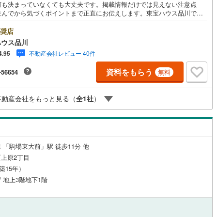
何も決まっていなくても大丈夫です。掲載情報だけでは見えない注意点
住んでから気づくポイントまで正直にお伝えします。東宝ハウス品川で
8
)
鶴見線
(
18
)
良いことも悪いことも包み隠さずお伝えし、「納得して選ぶ」ためのサポ
を大切にしています。現地でしか分からないリアルな情報も含めて、一緒
奨店
ルジュサービス
3
)
（
4
）
キッズルーム
根岸線
(
108
)
（
0
）
悔しない住まい探しを進めていきましょう。まずはお気軽にご相談くださ
ハウス品川
Yahoo！ 不動産キャンペーン対象店舗】当店で物件を成約するとPayPay
)
中央本線（JR東日本）
(
262
)
不動産会社レビュー 40件
4.95
スライトがもらえる「Yahoo！ 不動産 物件ご成約キャンペーン」の対象
ります。「資料をもらう」「見学予約をする」ボタンからお問い合わせく
3
)
八高線
(
44
)
資料をもらう
-56654
無料
。※必ずYahoo！ JAPAN IDでログインしてください。※PayPayボーナス
18
）
オール電化
（
1
）
トは出金と譲渡はできません。ご案内・詳細な資料のご請求はお気軽にど
10
)
大糸線（JR東日本）
(
1
)
♪お電話でのお問い合わせも常時受け付けております！お気軽にお問い合わ
不動産会社をもっと見る（
全
1
社
）
ださい。
各駅停車）
(
76
)
埼京線
(
379
)
全体
東海道本線（JR東海）
(
173
)
リー住宅
（
3
）
)
飯田線
(
16
)
 「駒場東大前」駅 徒歩11分 他
上原2丁目
高山本線（JR東海）
(
22
)
（築15年）
ダイニング15畳以上
JR東海）
(
39
)
紀勢本線（JR東海）
(
4
)
 / 地上3階地下1階
博多南線
(
21
)
R西日本）
(
0
)
北陸本線
(
0
)