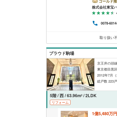
とPa
ゴールド推
ン」
株式会社東宝
い合わ
いすみ鉄
ay
お気
IGRいわ
0078-6014
お問
弘南鉄道
取り扱い
由利高原
長野電鉄
プラウド駒場
宇都宮ラ
京王井の頭線
東京都目黒区
鹿島臨海
2012年7月
小湊鐵道
(
総戸数 223
上毛電気
5階 / 西 / 63.96m
/ 2LDK
2
流鉄流山
リフォーム
京成本線
(
1億5,480万