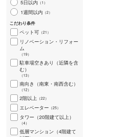
5日以内
（
1
）
北海道新幹線
(
0
)
1週間以内
（
2
）
山形新幹線
(
85
)
こだわり条件
東海道新幹線
(
174
)
ペット可
（
21
）
九州新幹線
(
48
)
リノベーション・リフォー
ム
（
19
）
駐車場空きあり（近隣を含
札幌市営地下鉄東豊線
(
19
)
む）
（
13
）
東京メトロ銀座線
(
284
)
南向き（南東・南西含む）
（
12
）
東京メトロ日比谷線
(
409
)
2階以上
（
22
）
東京メトロ有楽町線
(
470
)
エレベーター
（
25
）
東京メトロ副都心線
(
225
)
タワー（20階建て以上）
（
4
）
都営新宿線
(
221
)
低層マンション（4階建て
横浜市営地下鉄グリーンライン