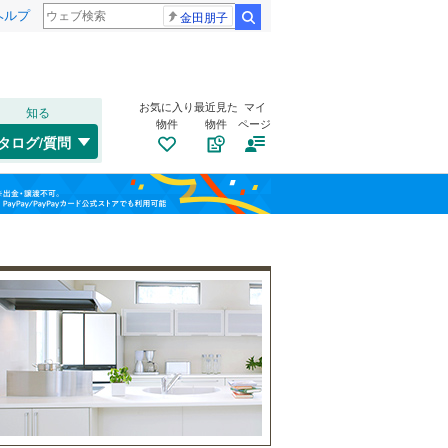
ヘルプ
金田朋子
検索
お気に入り
最近見た
マイ
知る
物件
物件
ページ
千歳線
(
15
)
タログ/質問
日高本線
(
0
)
福島
宗谷本線
(
2
)
(
8
)
(
16
)
(
11
)
栃木
群馬
山梨
東北本線
(
193
)
川越線
(
43
)
自転車置き場
（
17
）
吾妻線
(
0
)
バイク置き場
（
10
）
日光線
(
19
)
防犯カメラ
（
13
）
仙石線
(
20
)
和歌山
大船渡線
(
1
)