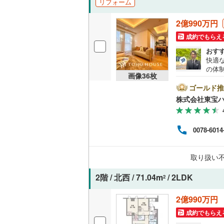
リフォーム
越美北線
(
独立型キ
2億990万円
氷見線
(
0
)
成約でもらえ
浴室
おす
紀勢本線（
快適
浴室乾燥
の体
桜島線
(
20
画像
36
枚
設計
バルコニー、
リフ
ゴールド推
加古川線
(
自宅
株式会社東宝
者様
ルーフバ
赤穂線
(
22
に際
す）
宇野線
(
29
0078-6014
収納
ので
とな
福塩線
(
8
)
来社
ウォーク
取り扱い
お待
岩徳線
(
0
)
（
13
）
ら、
2階 / 北西 / 71.04m
/ 2LDK
てご
2
小野田線
(
販売、価格、
2億990万円
舞鶴線
(
0
)
即入居可
成約でもらえ
木次線
(
0
)