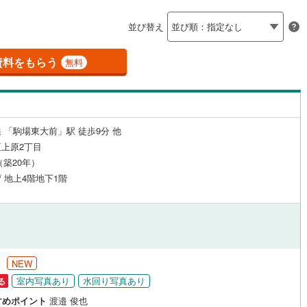
島根
岡山
広島
山口
釜石線
(
0
)
（
21
）
24時間有人管理
（
6
）
並び替え
)
花輪線
(
0
)
香川
愛媛
高知
保存した条件を見る
建ち方、日当たり
磐越東線
(
27
)
資料をもらう
無料
佐賀
長崎
熊本
大分
6
）
南向き（南東・南西含む）
陸羽東線
(
1
)
（
12
）
9
)
米坂線
(
0
)
戸なし
（
0
）
メゾネット
（
0
）
 「駒場東大前」駅 徒歩9分 他
五能線
(
0
)
この条件で検索する
この条件で検索する
この条件で検索する
この条件で検索する
この条件で検索する
この条件で検索する
市区町村以下を選択
市区町村を選択す
駅を選択する
上原2丁目
施工・品質・工法関連
3
)
白新線
(
5
)
月（築20年）
 / 地上4階地下1階
越後線
(
5
)
（
13
）
免震構造
（
1
）
ライン（宇都宮～逗子）
湘南新宿ライン（前橋～小田原）
総戸数200以上）
タワー（20階建て以上）
（
4
）
(
418
)
)
内房線
(
27
)
円
NEW
鹿島線
(
0
)
室内写真あり
水回り写真あり
る
駅が始発駅
（
4
）
海まで2km以内
（
0
）
すめポイント
渡邉 俊也
東海道本線
(
220
)