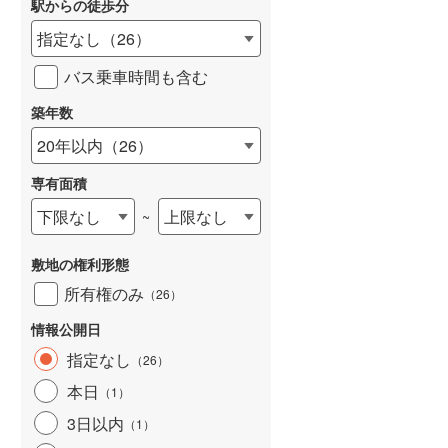
駅からの徒歩分
和歌山線
(
14
)
指定なし
（
26
）
東西線
(
173
)
バス乗車時間も含む
予讃線
(
10
)
築年数
詳しく見る
高徳線
(
18
)
20年以内
（
26
）
牟岐線
(
6
)
専有面積
山陽本線（JR九州）
(
5
)
下限なし
上限なし
~
篠栗線
(
27
)
敷地の権利形態
指宿枕崎線
(
23
)
所有権のみ
（
26
）
筑肥線
(
5
)
情報公開日
久大本線
(
26
)
指定なし
（
26
）
本日
（
1
）
日田彦山線
(
10
)
3日以内
（
1
）
筑豊本線
(
6
)