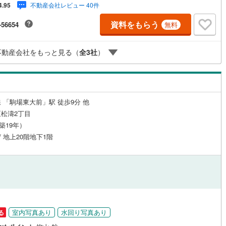
不動産会社レビュー 40件
4.95
ボーナスライトは出金と譲渡はできません。ご案内・詳細な資料のご請求は
0
)
宮崎空港線
(
0
)
軽にどうぞ♪お電話でのお問い合わせも常時受け付けております！お気軽に
資料をもらう
-56654
無料
い合わせください。
線
(
113
)
上越新幹線
(
67
)
線
(
78
)
北陸新幹線
(
67
)
不動産会社をもっと見る（
全
3
社
）
線
(
99
)
北陸新幹線（JR西日本）
(
27
)
幹線
(
1
)
 「駒場東大前」駅 徒歩9分 他
地下鉄南北線
(
20
)
札幌市営地下鉄東西線
(
21
)
松濤2丁目
（築19年）
下鉄南北線
(
27
)
仙台市地下鉄東西線
(
16
)
 / 地上20階地下1階
ロ丸ノ内線
(
345
)
東京メトロ丸ノ内方南支線
(
54
)
ロ東西線
(
265
)
東京メトロ千代田線
(
221
)
ロ半蔵門線
(
208
)
東京メトロ南北線
(
416
)
線
(
367
)
都営三田線
(
387
)
室内写真あり
水回り写真あり
る
戸線
(
808
)
横浜市営地下鉄ブルーライン
(
168
)