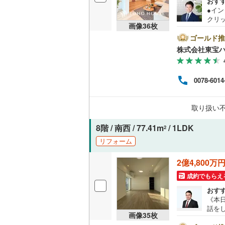
おす
●イ
クリ
画像
36
枚
名古屋市
をご記
【Ya
ゴールド推
名古屋市
ントが
株式会社東宝
す。
必ずY
京都市営
譲渡
0078-6014
く素
OsakaMe
は、
大丈
OsakaMe
取り扱い
える
のお
OsakaMe
8階 / 南西 / 77.41m
/ 1LDK
2
福岡市地
リフォーム
2億4,800万
私鉄・その他
札幌市電
(
成約でもらえ
道南いさ
おす
《本日
阿武隈急
話を
画像
35
枚
ofe
秋田内陸