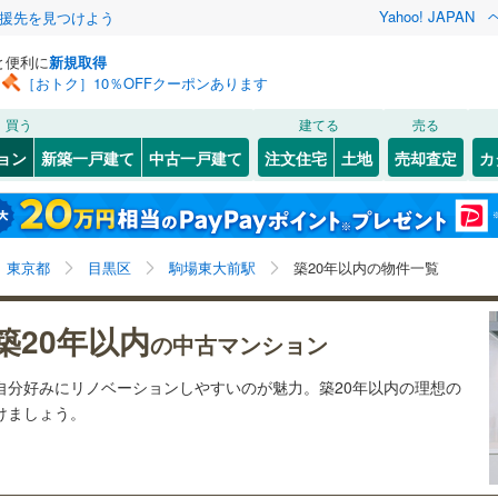
Yahoo! JAPAN
援先を見つけよう
と便利に
新規取得
［おトク］10％OFFクーポンあります
検索条件を保存しました
買う
建てる
売る
19
)
札沼線
(
14
)
リノベーション
ョン
新築一戸建て
中古一戸建て
注文住宅
土地
売却査定
カ
この検索条件の新着物件通知は、
マイページ
から設定できます。
室蘭本線
(
0
)
ション・リフォーム
築古・築30年以上
（
0
）
岩手
宮城
秋田
山形
0
)
富良野線
(
2
)
池ノ上
6
)
(
5
)
(
0
)
(
2
)
(
7
)
(
4
)
(
13
)
駒場東大前駅、築20年以内
神奈川
埼玉
千葉
茨城
2
)
釧網本線
(
0
)
東京都
目黒区
駒場東大前駅
築20年以内の物件一覧
4
)
水郡線
(
22
)
クスあり
（
22
）
24時間ゴミ出し可
（
14
）
長野
富山
石川
福井
築20年以内
の中古マンション
井の頭公園
)
(
15
)
3
)
上越線
(
13
)
検索条件を保存する
ルーム
（
12
）
エレベーター
（
25
）
(
3
)
閉じる
閉じる
お気に入りリストを見る
お気に入りリストを見る
閉じる
閉じる
岐阜
静岡
三重
自分好みにリノベーションしやすいのが魅力。築20年以内の理想の
水戸線
(
2
)
きあり（近隣を含む）
オートロック
（
22
）
マイページ
つけましょう。
)
仙山線
(
16
)
兵庫
京都
滋賀
奈良
気仙沼線
(
0
)
約