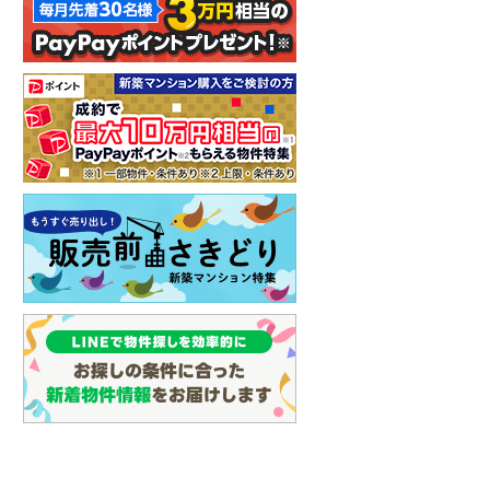
イン
(
0
)
しなの鉄道
(
2
)
津軽鉄道
(
0
)
三陸鉄道リアス線
(
0
)
仙台空港アクセス線
(
2
)
松本電鉄上高地線
(
1
)
関東鉄道常総線
(
6
)
銚子電気鉄道
(
0
)
上信電鉄上信線
(
6
)
埼玉新都市交通伊奈線
(
23
)
京成成田高速鉄道アクセス線
(
0
)
京成千葉線
(
45
)