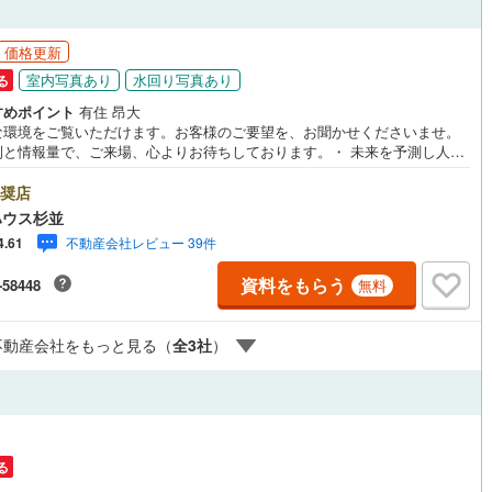
4
)
七尾線
(
0
)
ッチン
（
6
）
対面キッチン
（
17
）
価格更新
高山本線（JR西日本）
(
0
)
室内写真あり
水回り写真あり
る
すめポイント
有住 昂大
JR西日本）
(
9
)
湖西線
(
25
)
な環境をご覧いただけます。お客様のご要望を、お聞かせくださいませ。
機あり
（
22
）
浴室に窓あり
（
4
）
制と情報量で、ご来場、心よりお待ちしております。・ 未来を予測し人生
)
福知山線
(
190
)
から始まる「未来カレンダー」のご提案。・ 未来に起こるであろうご自宅
庭
ォームをオンライン上でご提案「ミラカレクラブ」。・ 不動産売却時、ご
奨店
2
)
播但線
(
26
)
を綺麗にかつ瀟洒にさせるCG加工ホームステイジングサービス。・ 購入
ハウス杉並
へ、税理士による確定申告の無料セミナーをご招待いたします。◆ご予約
ルコニー
（
1
）
専用庭
（
0
）
)
津山線
(
16
)
不動産会社レビュー 39件
4.61
して◆日時のご希望をお伝えください。（もちろん当日でも対応可能で
事前に鍵等の手配や内覧（居住中物件）の手配が必要な場合がございます
)
伯備線
(
34
)
資料をもらう
-58448
無料
ご容赦ください。事前にご連絡をいただけると、スムーズなご案内が可能
りますのでお手数ですがご一報ください。◆物件のご案内は◆弊社へのご
呉線
(
19
)
、お客様宅へのお迎え・最寄駅での待ち合わせ、物件周辺のコンビニ等で
インクローゼット
不動産会社をもっと見る（
全
3
社
）
ち合わせなど、ご希望をお伝えください。ご希望条件をお伝え頂けました
山口線
(
2
)
ご見学希望物件以外の資料も用意して参ります。もちろん他の物件も併せ
案内させていただきます。
0
)
美祢線
(
0
)
契約、入居関連など
因美線
(
2
)
能
（
16
）
る
草津線
(
1
)