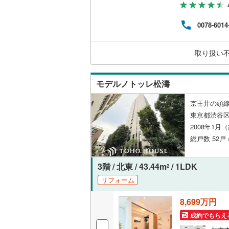
ay
後藤寺線
(
お気
0078-6014
お問
東北新幹
秋田新幹
取り扱い
山陽新幹
モデルノトッレ松濤
西九州新
京王井の頭線
地下鉄
札幌市営
東京都渋谷区
2008年1月
仙台市地
総戸数 52戸
東京メト
3階 / 北東 / 43.44m
/ 1LDK
2
東京メト
リフォーム
東京メト
8,699万円
都営浅草
成約でもらえ
都営大江