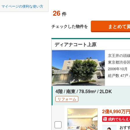
中国
鳥取
北上線
(
0
)
マイページの便利な使い方
ペット可
26
件
山田線
(
14
四国
徳島
配置、向き、
大湊線
(
0
)
まとめて
チェックした物件を
九州・沖縄
福岡
角住戸
（
只見線
(
2
)
ディアナコート上原
奥羽本線
(
階下に住
京王井の頭線
男鹿線
(
4
)
0
0
0
0
0
0
東京都渋谷区
該当物件
該当物件
該当物件
該当物件
該当物件
該当物件
件
件
件
件
件
件
構造・規模・
羽越本線
(
2006年10
総戸数 47戸
飯山線
(
0
)
耐震構造
湘南新宿
大規模（
4階 / 南東 / 78.59m
/ 2LDK
2
(
402
)
（
7
）
リフォーム
外房線
(
20
2億4,990万
立地
成田線
(
5
)
成約でもらえ
最寄りの
おす
東金線
(
0
)