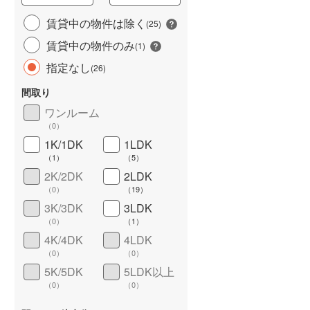
城端線
(
0
)
賃貸中の物件は除く
(
25
)
賃貸中の物件のみ
関西本線（JR西日本）
(
78
)
(
1
)
指定なし
(
26
)
大阪環状線
(
434
)
間取り
山陽本線（JR西日本）
(
154
)
ワンルーム
姫新線
(
26
)
（
0
）
1K/1DK
1LDK
ワイドバルコニー
（
11
）
吉備線
(
20
)
（
1
）
（
5
）
芸備線
(
8
)
2K/2DK
2LDK
（
0
）
（
19
）
可部線
(
10
)
3K/3DK
3LDK
（
0
）
（
1
）
宇部線
(
0
)
4K/4DK
4LDK
山陰本線
(
76
)
（
0
）
（
0
）
5K/5DK
5LDK以上
境線
(
2
)
（
0
）
（
0
）
奈良線
(
30
)