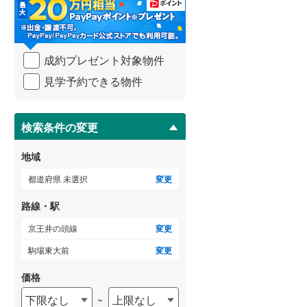
・
条
武蔵野線
(
82
)
件
を
ゲストルーム
横須賀線
(
167
)
（
3
）
成約プレゼント対象物件
マ
青梅線
(
25
)
イ
見学予約できる物件
ペ
小海線
(
0
)
ー
ＴＶモニタ付インターホン
ジ
京浜東北線
(
748
)
に
検索条件の変更
（
20
）
保
総武線
(
445
)
存
地域
す
御殿場線
(
14
)
る
都道府県 未選択
変更
中央本線（JR東海）
(
114
)
路線・駅
太多線
(
2
)
京王井の頭線
変更
名松線
(
3
)
駒場東大前
変更
東海道本線（JR西日本）
(
374
)
価格
下限なし
上限なし
~
小浜線
(
0
)