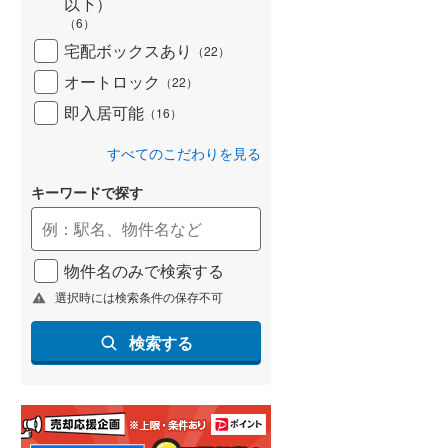
以下）
(
28
)
（
6
）
宅配ボックスあり
（
22
）
名古屋市営地下鉄鶴舞線
(
95
)
オートロック
（
22
）
名古屋市営地下鉄名港線
(
30
)
即入居可能
（
16
）
OsakaMetro長堀鶴見緑地線
(
219
)
すべてのこだわりを見る
OsakaMetro谷町線
(
356
)
キーワードで探す
OsakaMetro千日前線
(
218
)
神戸市営地下鉄海岸線
(
44
)
物件名のみで検索する
福岡市地下鉄七隈線
(
52
)
選択時には検索条件の保存不可
函館市電宝来・谷地頭線
(
0
)
検索する
真岡鐵道
(
0
)
山形鉄道フラワー長井線
(
0
)
えちごトキめき鉄道妙高はねうまラ