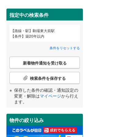
田沢湖線
(
14
)
指定中の検索条件
八戸線
(
1
)
磐越西線
(
16
)
路線・駅
駒場東大前駅
宮崎
鹿児島
沖縄
条件
築20年以内
2階以上
（
22
）
陸羽西線
(
0
)
条件をリセットする
左沢線
(
1
)
最上階
（
2
）
こ
津軽線
(
0
)
新着物件通知を受け取る
の
する
る
条件をリセットする
条件をリセットする
条件をリセットする
条件をリセットする
条件をリセットする
条件をリセットする
検
信越本線
(
27
)
索
検索条件を保存する
条
弥彦線
(
2
)
制震構造
（
1
）
件
保存した条件の確認・通知設定の
で
総武本線
(
110
)
低層マンション（4階建て以
変更・解除は
マイページ
から行え
通
ます。
下）
（
6
）
知
を
京葉線
(
129
)
受
物件の絞り込み
け
久留里線
(
4
)
取
小学校まで1km以内
（
12
）
る
山手線
(
673
)