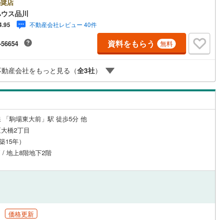
yPayボーナスライトがもらえる「Yahoo！ 不動産 物件ご成約キャンペー
奨店
の対象になります。「資料をもらう」「見学予約をする」ボタンからお問
ハウス品川
せください。※必ずYahoo！ JAPAN IDでログインしてください。※PayP
不動産会社レビュー 40件
道
(
0
)
北越急行ほくほく線
(
0
)
4.95
ボーナスライトは出金と譲渡はできません。ご案内・詳細な資料のご請求は
軽にどうぞ♪お電話でのお問い合わせも常時受け付けております！お気軽に
資料をもらう
て銀河鉄道
(
14
)
青い森鉄道
(
1
)
-56654
無料
い合わせください。
弘南線
(
1
)
弘南鉄道大鰐線
(
1
)
不動産会社をもっと見る（
全
3
社
）
鉄道鳥海山ろく線
(
0
)
福島交通飯坂線
(
3
)
長野線
(
9
)
上田電鉄別所線
(
2
)
イトレール
(
18
)
関東鉄道竜ケ崎線
(
0
)
 「駒場東大前」駅 徒歩5分 他
大橋2丁目
鉄道大洗鹿島線
(
8
)
ひたちなか海浜鉄道湊線
(
0
)
（築15年）
1
)
千葉都市モノレール
(
33
)
戸 / 地上8階地下2階
鉄道上毛線
(
2
)
秩父鉄道
(
2
)
線
(
5
)
つくばエクスプレス
(
190
)
166
)
京成押上線
(
69
)
円
価格更新