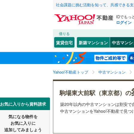
社会課題に挑む活動を知って、共感できる支
IDでもっ
ログイン
借りる
北海道
JR
北海道
函館本線
(
こだわり条件
リフォーム、
賃貸住宅
新築マンション
中古マンシ
石勝線
(
0
)
リノベー
東北
青森
（
19
）
根室本線
(
(
57
)
(
22
)
(
2
関東
東京
石北本線
(
Yahoo!不動産トップ
中古マンション
共用設備
常磐線
(
22
宅配ボッ
信越・北陸
新潟
駒場東大前駅（東京都）の
富士見ケ丘
(
4
)
(
8
高崎線
(
12
トランク
(
5
)
東海
愛知
お気に入りから資料請求
築20年以内の中古マンションは割安で
両毛線
(
9
)
駐車場空
中古マンションをYahoo!不動産で見
烏山線
(
18
気になる物件を
（
13
）
近畿
大阪
お気に入りに
石巻線
(
1
)
追加してみましょう
管理・管理規