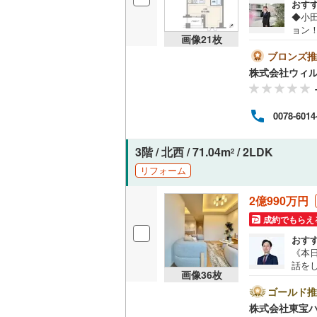
おす
オンライン対
◆小
桜井線
(
10
ョン！
画像
21
枚
オンライ
床暖
阪和線
(
62
器・
ブロンズ推
ス！
おおさか
株式会社ウィ
可能
オンライ
ティ
内子線
(
0
)
分！【
0078-6014
す。
鳴門線
(
0
)
希望
ン*
土讃線
(
2
)
3階 / 北西 / 71.04m
/ 2LDK
2
をご
リフ
リフォーム
鹿児島本
2億990万円
三角線
(
6
)
成約でもらえ
長崎本線
(
おす
《本日
佐世保線
(
話を
画像
36
枚
ofe
豊肥本線
(
とPa
ゴールド推
ン」
日南線
(
15
株式会社東宝
い合わ