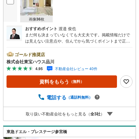
画像
36
枚
おすすめポイント
渡邉 俊也
まだ何も決まっていなくても大丈夫です。掲載情報だけで
は見えない注意点や、住んでから気づくポイントまで正直
にお伝えします。東宝ハウス品川では、良いことも悪いこ
とも包み隠さずお伝えし、「納得して選ぶ」ためのサポー
ゴールド推奨店
トを大切にしています。現地でしか分からないリアルな情
株式会社東宝ハウス品川
報も含めて、一緒に後悔しない住まい探しを進めていきま
4.95
不動産会社レビュー 40件
しょう。まずはお気軽にご相談ください。【Yahoo！ 不動
産キャンペーン対象店舗】当店で物件を成約するとPayPay
資料をもらう
（無料）
ボーナスライトがもらえる「Yahoo！ 不動産 物件ご成約キ
ャンペーン」の対象になります。「資料をもらう」「見学
予約をする」ボタンからお問い合わせください。※必ずYah
電話する
（通話料無料）
oo！ JAPAN IDでログインしてください。※PayPayボーナ
スライトは出金と譲渡はできません。ご案内・詳細な資料
取り扱い不動産会社をもっと見る（
全
3
社
）
のご請求はお気軽にどうぞ♪お電話でのお問い合わせも常
時受け付けております！お気軽にお問い合わせください。
東急ドエル・プレステージ参宮橋