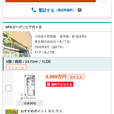
タンよりご予約いただくとご見学がスムーズとなります。■
TOHO HOUSE CLUB■弊社で売買されたお客様はTOHO H
電話する
（通話料無料）
OUSE CLUBに加入可能。10～20年後のリフォーム、保険
の見直しや借り換えなど、オンラインでやりとりができま
す。■FPによるファイナンシャルライフサポート■ファイナ
APAガーデンピア代々木
ンシャルプランナーが住宅ローン、保険・税金、資産運
用、相続などの対策をアドバイスを致します。
小田急小田原線 「参宮橋」駅 徒歩8分
東京都渋谷区代々木1丁目
2000年8月（築27年）
47戸 / 地上7階
6階 / 南西 / 33.72m
/ 1LDK
2
リフォーム
6,999万円
価格更新
成約でもらえる
画像
30
枚
おすすめポイント
有住 昂大