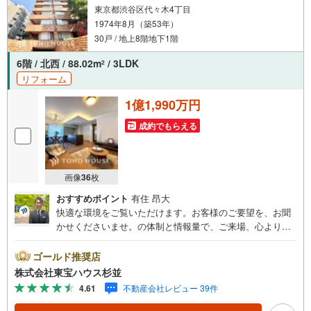
東京都渋谷区代々木4丁目
1974年8月（築53年）
30戸 / 地上8階地下1階
6階 / 北西 / 88.02m
/ 3LDK
2
リフォーム
1億1,990万円
成約でもらえる
画像
36
枚
おすすめポイント
有住 昂大
快適な環境をご覧いただけます。お客様のご要望を、お聞
かせくださいませ。の体制と情報量で、ご来場、心よりお
待ちしております。・ 未来を予測し人生設計から始まる
「未来カレンダー」のご提案。・ 未来に起こるであろうご
ゴールド推奨店
自宅リフォームをオンライン上でご提案「ミラカレクラ
株式会社東宝ハウス杉並
ブ」。・ 不動産売却時、ご自宅を綺麗にかつ瀟洒にさせる
4.61
不動産会社レビュー 39件
CG加工ホームステイジングサービス。・ 購入者様へ、税
理士による確定申告の無料セミナーをご招待いたします。