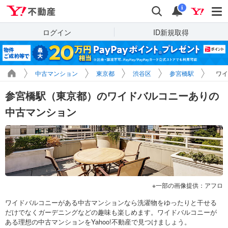
Yahoo!不動産
検索
通知
i
ログイン
ID新規取得
中古マンション
東京都
渋谷区
参宮橋駅
ワイ
参宮橋駅（東京都）のワイドバルコニーありの
中古マンション
一部の画像提供：アフロ
ワイドバルコニーがある中古マンションなら洗濯物をゆったりと干せる
だけでなくガーデニングなどの趣味も楽しめます。ワイドバルコニーが
ある理想の中古マンションをYahoo!不動産で見つけましょう。