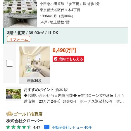
小田急小田原線 「参宮橋」駅 徒歩1分
東京都渋谷区代々木4丁目
1996年9月（築30年）
54戸 / 地上階数7階
3階 / 北東 / 39.93m
/ 1LDK
2
リフォーム
8,498万円
成約でもらえる
画像
36
枚
おすすめポイント
酒本 駿
◆お問い合わせ当日内覧可能◆ ■住宅ローン支払例■【月々
返済額 23万7124円】頭金0円 ボーナス返済額0円 借入
額8498万円 金利0.93％（変動金利） 35年返済の場合
●住宅ローン、諸費用ローンお気軽にご相談下さい！渋谷区
ゴールド推奨店
代々木に佇む東急ドエル・プレステージ参宮橋。小田急線
株式会社クローバー
「参宮橋」駅徒歩1分、京王線「初台」駅徒歩12分、山手線
4.47
不動産会社レビュー 40件
他「代々木」駅徒歩13分と複数路線利用可能。周辺には買