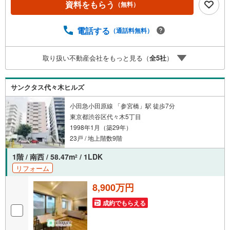
資料をもらう
（無料）
◆ご予約に際して◆日時のご希望をお伝えください。（も
ちろん当日でも対応可能です）事前に鍵等の手配や内覧
（居住中物件）の手配が必要な場合がございますのでご容
電話する
（通話料無料）
赦ください。事前にご連絡をいただけると、スムーズなご
案内が可能となりますのでお手数ですがご一報ください。
取り扱い不動産会社をもっと見る（
全
5
社
）
◆物件のご案内は◆弊社へのご来社、お客様宅へのお迎
え・最寄駅での待ち合わせ、物件周辺のコンビニ等でお待
ち合わせなど、ご希望をお伝えください。ご希望条件をお
サンクタス代々木ヒルズ
伝え頂けましたら、ご見学希望物件以外の資料も用意して
参ります。もちろん他の物件も併せてご案内させていただ
小田急小田原線 「参宮橋」駅 徒歩7分
きます。
東京都渋谷区代々木5丁目
1998年1月（築29年）
23戸 / 地上階数9階
1階 / 南西 / 58.47m
/ 1LDK
2
リフォーム
8,900万円
成約でもらえる