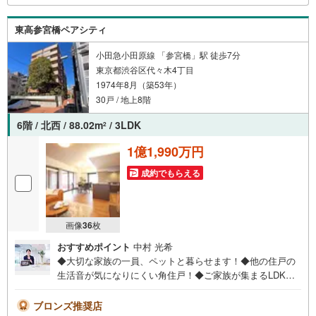
時受け付けております！お気軽にお問い合わせください。
東高参宮橋ペアシティ
小田急小田原線 「参宮橋」駅 徒歩7分
東京都渋谷区代々木4丁目
1974年8月（築53年）
30戸 / 地上8階
6階 / 北西 / 88.02m
/ 3LDK
2
1億1,990万円
成約でもらえる
画像
36
枚
おすすめポイント
中村 光希
◆大切な家族の一員、ペットと暮らせます！◆他の住戸の
生活音が気になりにくい角住戸！◆ご家族が集まるLDKは
約17帖、ゆったりとお寛ぎいただける広さ！◆食洗機・浄
水器付き水栓など機能充実のシステムキッチン◆浴室乾燥
ブロンズ推奨店