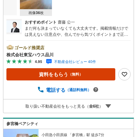
画像
36
枚
おすすめポイント
齋藤 公一
まだ何も決まっていなくても大丈夫です。掲載情報だけで
は見えない注意点や、住んでから気づくポイントまで正直
にお伝えします。東宝ハウス品川では、良いことも悪いこ
とも包み隠さずお伝えし、「納得して選ぶ」ためのサポー
ゴールド推奨店
トを大切にしています。現地でしか分からないリアルな情
株式会社東宝ハウス品川
報も含めて、一緒に後悔しない住まい探しを進めていきま
4.95
不動産会社レビュー 40件
しょう。まずはお気軽にご相談ください。【Yahoo！ 不動
産キャンペーン対象店舗】当店で物件を成約するとPayPay
資料をもらう
（無料）
ボーナスライトがもらえる「Yahoo！ 不動産 物件ご成約キ
ャンペーン」の対象になります。「資料をもらう」「見学
予約をする」ボタンからお問い合わせください。※必ずYah
電話する
（通話料無料）
oo！ JAPAN IDでログインしてください。※PayPayボーナ
スライトは出金と譲渡はできません。ご案内・詳細な資料
取り扱い不動産会社をもっと見る（
全
6
社
）
のご請求はお気軽にどうぞ♪お電話でのお問い合わせも常
時受け付けております！お気軽にお問い合わせください。
参宮橋ペアシティ
小田急小田原線 「参宮橋」駅 徒歩7分