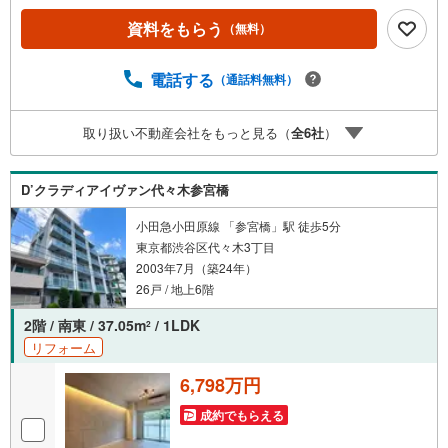
い物施設等が多くあり生活環境が充実しています。1996年
資料をもらう
（無料）
築、RC造7階建て、総戸数54戸のマンション。東急建設が
施工、東急コミュニティーが管理担当。敷地内駐輪場、駐
車場あり。お部屋は3階、角部屋。新規リノベーション実施
電話する
（通話料無料）
で設備充実。■今すぐ見たい！■ローンが心配■買う方が得
なの？■分からない事、何でもご相談下さい。■随時！内覧
取り扱い不動産会社をもっと見る（
全
6
社
）
可能です！■平日・土日・祝祭日…日程・時間はいつでも調
整可能。ご指定の場所にお車でお迎えに上がります。■不動
産購入のご相談も随時開催中！■ ○住宅ローンのご相談
D’クラディアイヴァン代々木参宮橋
○買換えのご相談 ○ご自宅査定のご相談 ○弊社買取も行
っております！
小田急小田原線 「参宮橋」駅 徒歩5分
東京都渋谷区代々木3丁目
2003年7月（築24年）
26戸 / 地上6階
2階 / 南東 / 37.05m
/ 1LDK
2
リフォーム
6,798万円
成約でもらえる