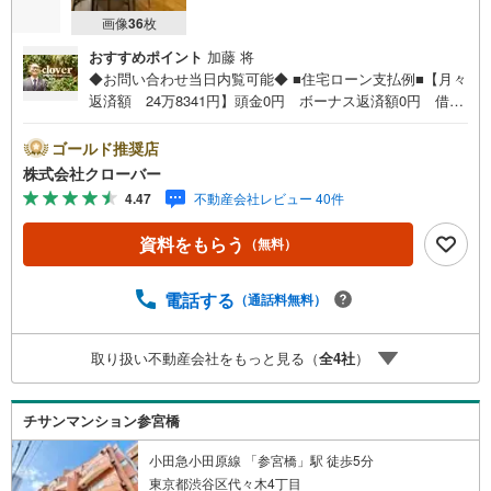
画像
36
枚
おすすめポイント
加藤 将
◆お問い合わせ当日内覧可能◆ ■住宅ローン支払例■【月々
返済額 24万8341円】頭金0円 ボーナス返済額0円 借入
額8900万円 金利0.93％（変動金利） 35年返済の場合
●住宅ローン、諸費用ローンお気軽にご相談下さい！渋谷区
ゴールド推奨店
代々木に佇むサンクタス代々木ヒルズ。小田急線「参宮
株式会社クローバー
橋」駅徒歩7分。京王線「初台」駅徒歩7分。東京メトロ千
4.47
不動産会社レビュー 40件
代田線「代々木公園」駅徒歩12分と複数路線が利用可能。1
998年築、RC造地下1階付9階建て、総戸数23戸、施工は東
資料をもらう
（無料）
洋建設株式会社、管理は株式会社大京アステージです。安
心の新耐震基準♪敷地内に駐車場、駐輪場、バイク置き
場、オートロック、宅配ボックスあります。お部屋はゆと
電話する
（通話料無料）
りのある1LDK。■今すぐ見たい！■ローンが心配■買う方が
得なの？■分からない事、何でもご相談下さい。■随時！内
取り扱い不動産会社をもっと見る（
全
4
社
）
覧可能です！■平日・土日・祝祭日…日程・時間はいつでも
調整可能。ご指定の場所にお車でお迎えに上がります。■不
動産購入のご相談も随時開催中！■ ○住宅ローンのご相
チサンマンション参宮橋
談 ○買換えのご相談 ○ご自宅査定のご相談 ○弊社買取
も行っております！
小田急小田原線 「参宮橋」駅 徒歩5分
東京都渋谷区代々木4丁目