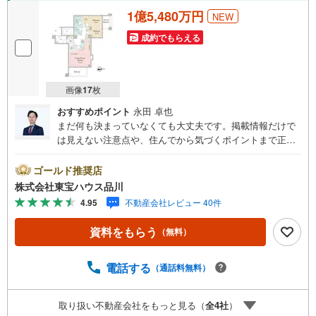
1億5,480万円
NEW
成約でもらえる
画像
17
枚
おすすめポイント
永田 卓也
まだ何も決まっていなくても大丈夫です。掲載情報だけで
は見えない注意点や、住んでから気づくポイントまで正直
にお伝えします。東宝ハウス品川では、良いことも悪いこ
とも包み隠さずお伝えし、「納得して選ぶ」ためのサポー
ゴールド推奨店
トを大切にしています。現地でしか分からないリアルな情
株式会社東宝ハウス品川
報も含めて、一緒に後悔しない住まい探しを進めていきま
4.95
不動産会社レビュー 40件
しょう。まずはお気軽にご相談ください。【Yahoo！ 不動
産キャンペーン対象店舗】当店で物件を成約するとPayPay
資料をもらう
（無料）
ボーナスライトがもらえる「Yahoo！ 不動産 物件ご成約キ
ャンペーン」の対象になります。「資料をもらう」「見学
予約をする」ボタンからお問い合わせください。※必ずYah
電話する
（通話料無料）
oo！ JAPAN IDでログインしてください。※PayPayボーナ
スライトは出金と譲渡はできません。ご案内・詳細な資料
取り扱い不動産会社をもっと見る（
全
4
社
）
のご請求はお気軽にどうぞ♪お電話でのお問い合わせも常