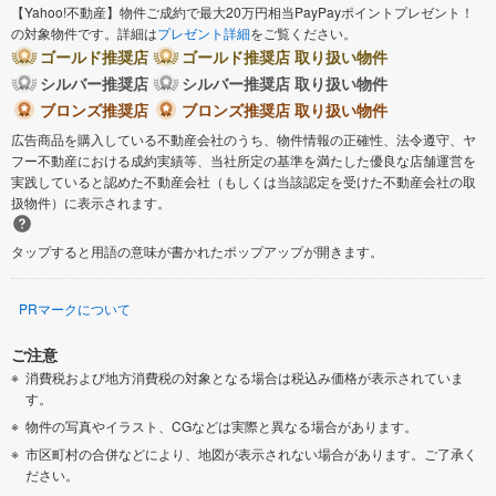
【Yahoo!不動産】物件ご成約で最大20万円相当PayPayポイントプレゼント！
の対象物件です。詳細は
プレゼント詳細
をご覧ください。
ゴールド推奨店
ゴールド推奨店 取り扱い物件
シルバー推奨店
シルバー推奨店 取り扱い物件
ブロンズ推奨店
ブロンズ推奨店 取り扱い物件
広告商品を購入している不動産会社のうち、物件情報の正確性、法令遵守、ヤ
フー不動産における成約実績等、当社所定の基準を満たした優良な店舗運営を
実践していると認めた不動産会社（もしくは当該認定を受けた不動産会社の取
扱物件）に表示されます。
タップすると用語の意味が書かれたポップアップが開きます。
PRマークについて
ご注意
消費税および地方消費税の対象となる場合は税込み価格が表示されていま
す。
物件の写真やイラスト、CGなどは実際と異なる場合があります。
市区町村の合併などにより、地図が表示されない場合があります。ご了承く
ださい。