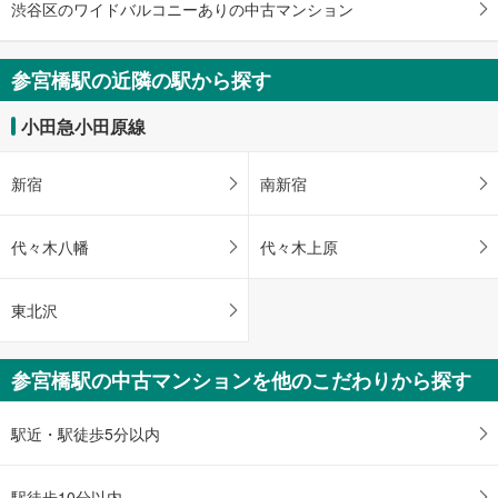
渋谷区のワイドバルコニーありの中古マンション
・
条
件
参宮橋駅の近隣の駅から探す
を
マ
小田急小田原線
イ
ペ
新宿
南新宿
ー
ジ
に
代々木八幡
代々木上原
保
存
東北沢
す
る
参宮橋駅の中古マンションを他のこだわりから探す
駅近・駅徒歩5分以内
駅徒歩10分以内