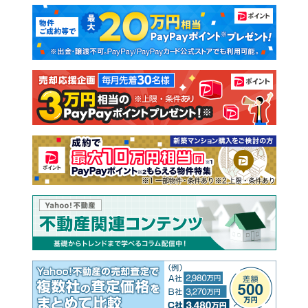
マンションカタログ
教えて！住まいの先生
新築マンション
中古マンション
新築一戸建て
中古一戸建て
注文住宅
土地
売却査定