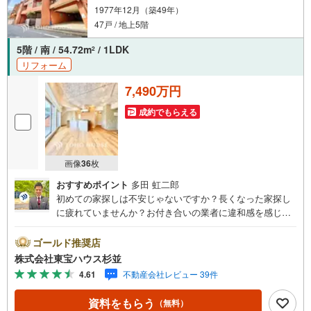
1977年12月（築49年）
47戸 / 地上5階
5階 / 南 / 54.72m
/ 1LDK
2
リフォーム
7,490万円
成約でもらえる
画像
36
枚
おすすめポイント
多田 虹二郎
初めての家探しは不安じゃないですか？長くなった家探し
に疲れていませんか？お付き合いの業者に違和感を感じて
いませんか？東宝ハウス杉並は仲介業者です。仲介に特化
したプロが、何のしがらみもなく、お客様の理想の物件を
ゴールド推奨店
お探しします。東宝ハウス杉並【（FD）:】ご見学希望の物
株式会社東宝ハウス杉並
件以外も併せてご案内させていただきます。遠慮なくご希
4.61
不動産会社レビュー 39件
望をお伝えくださいませ。■ご見学について■【営業時間 9:
00～21:00】人気物件は特に問い合わせが集中するため、お
資料をもらう
（無料）
早めにお電話くださいませ。「室内・現地を見学する」ボ