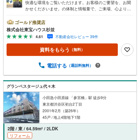
快適な環境をご覧いただけます。お客様のご要望を、お聞
かせくださいませ。の体制と情報量で、ご来場、心よりお
待ちしております。・ 未来を予測し人生設計から始まる
「未来カレンダー」のご提案。・ 未来に起こるであろうご
ゴールド推奨店
自宅リフォームをオンライン上でご提案「ミラカレクラ
株式会社東宝ハウス杉並
ブ」。・ 不動産売却時、ご自宅を綺麗にかつ瀟洒にさせる
4.61
不動産会社レビュー 39件
CG加工ホームステイジングサービス。・ 購入者様へ、税
理士による確定申告の無料セミナーをご招待いたします。
資料をもらう
（無料）
◆ご予約に際して◆日時のご希望をお伝えください。（も
ちろん当日でも対応可能です）事前に鍵等の手配や内覧
（居住中物件）の手配が必要な場合がございますのでご容
電話する
（通話料無料）
赦ください。事前にご連絡をいただけると、スムーズなご
案内が可能となりますのでお手数ですがご一報ください。
◆物件のご案内は◆弊社へのご来社、お客様宅へのお迎
グランベスタージュ代々木
え・最寄駅での待ち合わせ、物件周辺のコンビニ等でお待
ち合わせなど、ご希望をお伝えください。ご希望条件をお
小田急小田原線 「参宮橋」駅 徒歩9分
伝え頂けましたら、ご見学希望物件以外の資料も用意して
東京都渋谷区初台2丁目
参ります。もちろん他の物件も併せてご案内させていただ
2001年2月（築26年）
きます。
45戸 / 地上4階地下1階
2階 / 東 / 64.59m
/ 2LDK
2
リフォーム