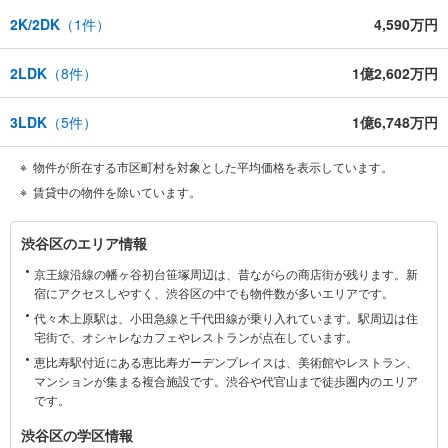
2K/2DK
（
1
件）
4,590万円
2LDK
（
8
件）
1億2,602万円
3LDK
（
5
件）
1億6,748万円
物件が所在する市区町村を対象とした平均価格を表示しています。
賃貸中の物件を除いています。
渋
渋谷区のエリア情報
谷
京王線沿線の幡ヶ谷初台笹塚周辺は、昔ながらの商店街が残ります。新
区
宿にアクセスしやすく、渋谷区の中でも物件数が多いエリアです。
に
代々木上原駅は、小田急線と千代田線が乗り入れています。駅周辺は住
関
宅街で、オシャレなカフェやレストランが点在しています。
す
恵比寿駅付近にある恵比寿ガーデンプレイスは、美術館やレストラン、
る
マンションが集まる複合施設です。渋谷や代官山まで徒歩圏内のエリア
情
です。
報
渋谷区の学区情報