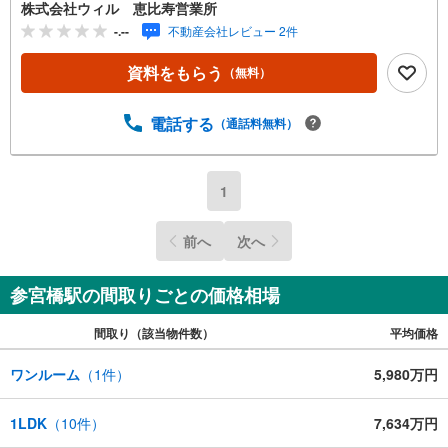
機は花粉の季節や雨の日のお洗濯にも活躍！◆室内はミッ
株式会社ウィル 恵比寿営業所
ドセンチュリーの温もりを感じるフルリノベーション実
-.--
不動産会社レビュー 2件
施！◆広い玄関土間にはベビーカーなども置けるようにな
っています！◆24時間ゴミ出し可能、清潔なお住まいを保
資料をもらう
（無料）
つことができます◆オートロック導入済み！◆「成城石井
オペラシティ店」まで徒歩約6分！【営業時間 10:00～19:0
0】上記時間はお電話が繋がりやすくなっております。お気
電話する
（通話料無料）
軽にご連絡下さい！現地を見学される場合はご見学予約ボ
タンよりご希望の日時をご記入いただけますとスムーズに
ご案内が可能です。**住宅ローン**諸費用込融資や築年数の
1
古い物件のローンも得意としており、最適な銀行をご提案
します。**リフォーム**理想の間取り、テイストを作り上げ
前へ
次へ
られます！リフォームプランナーの同行も可能です。
参宮橋駅の間取りごとの価格相場
間取り（該当物件数）
平均価格
ワンルーム
（
1
件）
5,980万円
1LDK
（
10
件）
7,634万円