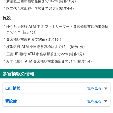
新宿区立西新宿幼稚園まで942m (徒歩12分)
区立代々木山谷小学校まで313m (徒歩4分)
施設
ゆうちょ銀行 ATM 本店 ファミリーマート参宮橋駅前店内出張所
まで29m (徒歩1分)
参宮橋駅前歯科まで50m (徒歩1分)
横浜銀行 ATM 小田急参宮橋駅まで15m (徒歩1分)
三菱UFJ銀行 ATM 参宮橋駅前まで22m (徒歩1分)
みずほ銀行 ATM 参宮橋駅前出張所まで31m (徒歩1分)
参宮橋駅の情報
出口情報
一覧を見る
出口（東口）
駅設備
一覧を見る
明治神宮、国立オリンピック記念青少年総合センター、バスのりば
出口（西口）
バリアフリー状況