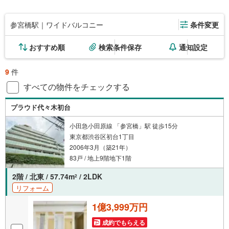
参宮橋駅｜ワイドバルコニー
条件変更
おすすめ順
検索条件保存
通知設定
9
件
すべての物件をチェックする
プラウド代々木初台
小田急小田原線 「参宮橋」駅 徒歩15分
東京都渋谷区初台1丁目
2006年3月（築21年）
83戸 / 地上9階地下1階
2階 / 北東 / 57.74m
/ 2LDK
2
リフォーム
1億3,999万円
成約でもらえる