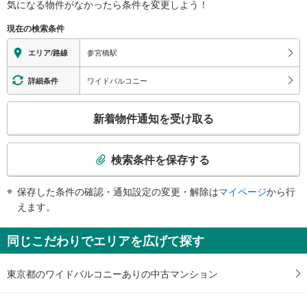
気になる物件がなかったら
条件を変更しよう！
明治神宮、国立オリンピック記念青少年総合センター、バスのりば
※段差なしでの移動経路
（○：有り △：要駅員設備 ×：無し）
現在の検索条件
地上⇔改札⇔ホーム：○
エレベータ
参宮橋駅
エリア/路線
・各ホーム⇔各改札
トイレ
ワイドバルコニー
詳細条件
《多機能トイレ》
こ
・２番線ホーム上
新着物件通知を受け取る
の
検
索
検索条件を保存する
条
件
保存した条件の確認・通知設定の変更・解除は
マイページ
から行
で
えます。
通
知
同じこだわりでエリアを広げて探す
を
受
東京都のワイドバルコニーありの中古マンション
け
取
る