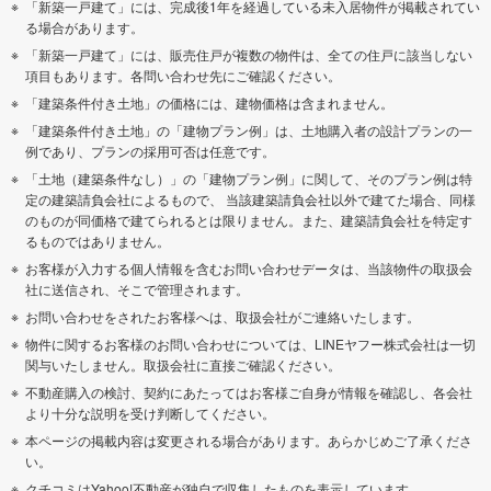
「新築一戸建て」には、完成後1年を経過している未入居物件が掲載されてい
る場合があります。
「新築一戸建て」には、販売住戸が複数の物件は、全ての住戸に該当しない
項目もあります。各問い合わせ先にご確認ください。
「建築条件付き土地」の価格には、建物価格は含まれません。
「建築条件付き土地」の「建物プラン例」は、土地購入者の設計プランの一
例であり、プランの採用可否は任意です。
「土地（建築条件なし）」の「建物プラン例」に関して、そのプラン例は特
定の建築請負会社によるもので、 当該建築請負会社以外で建てた場合、同様
のものが同価格で建てられるとは限りません。また、建築請負会社を特定す
るものではありません。
お客様が入力する個人情報を含むお問い合わせデータは、当該物件の取扱会
社に送信され、そこで管理されます。
お問い合わせをされたお客様へは、取扱会社がご連絡いたします。
物件に関するお客様のお問い合わせについては、LINEヤフー株式会社は一切
関与いたしません。取扱会社に直接ご確認ください。
不動産購入の検討、契約にあたってはお客様ご自身が情報を確認し、各会社
より十分な説明を受け判断してください。
本ページの掲載内容は変更される場合があります。あらかじめご了承くださ
い。
クチコミはYahoo!不動産が独自で収集したものを表示しています。