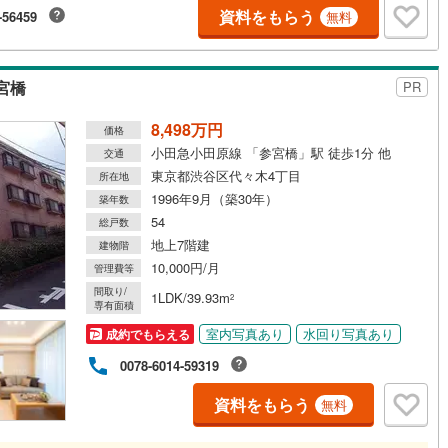
資料をもらう
-56459
無料
)
鶴見線
(
2
)
ルジュサービス
（
1
）
キッズルーム
根岸線
(
15
)
（
0
）
宮橋
PR
中央本線（JR東日本）
(
26
)
8,498万円
価格
0
)
八高線
(
0
)
小田急小田原線 「参宮橋」駅 徒歩1分 他
交通
1
）
オール電化
（
0
）
東京都渋谷区代々木4丁目
所在地
0
)
大糸線（JR東日本）
(
0
)
1996年9月（築30年）
築年数
各駅停車）
(
11
)
埼京線
(
93
)
54
総戸数
全体
地上7階建
建物階
東海道本線（JR東海）
(
8
)
10,000円/月
管理費等
リー住宅
（
0
）
飯田線
(
0
)
間取り/
1LDK/39.93m
2
専有面積
高山本線（JR東海）
(
0
)
室内写真あり
水回り写真あり
成約でもらえる
ダイニング15畳以上
JR東海）
(
3
)
紀勢本線（JR東海）
(
0
)
0078-6014-59319
博多南線
(
0
)
資料をもらう
無料
R西日本）
(
0
)
北陸本線
(
0
)