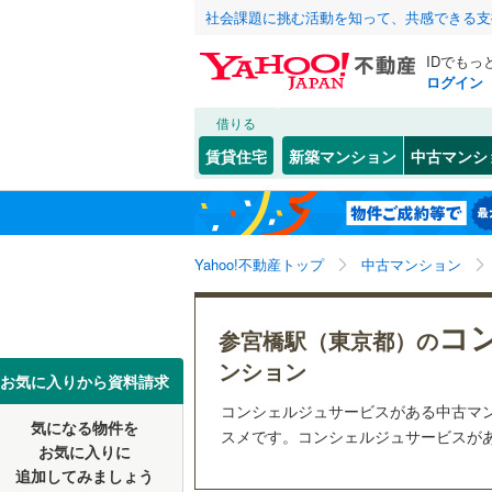
社会課題に挑む活動を知って、共感できる支
IDでもっ
ログイン
借りる
北海道
JR
北海道
函館本線
(
こだわり条件
リフォーム、
賃貸住宅
新築マンション
中古マンシ
石勝線
(
0
)
リノベー
東北
青森
（
0
）
根室本線
(
(
10
)
(
0
)
(
1
関東
東京
石北本線
(
Yahoo!不動産トップ
中古マンション
共用設備
常磐線
(
58
宅配ボッ
信越・北陸
新潟
コ
参宮橋駅（東京都）の
祖師ケ谷大蔵
(
0
)
(
0
高崎線
(
11
トランク
(
1
)
ンション
東海
愛知
お気に入りから資料請求
両毛線
(
0
)
駐車場空
コンシェルジュサービスがある中古マ
烏山線
(
0
)
気になる物件を
（
0
）
スメです。コンシェルジュサービスがあ
近畿
大阪
お気に入りに
石巻線
(
0
)
追加してみましょう
管理・管理規
(
0
)
(
0
)
(
1