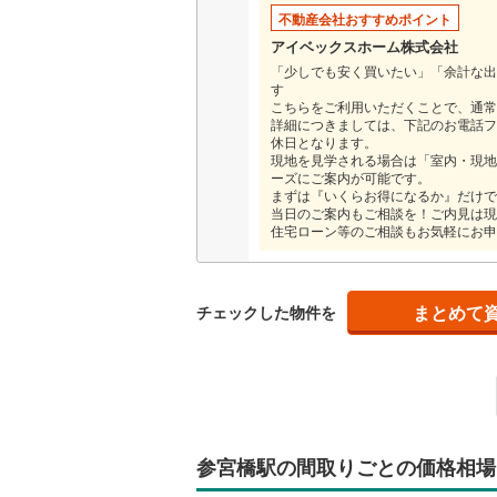
不動産会社おすすめポイント
越美北線
(
独立型キ
アイベックスホーム株式会社
「少しでも安く買いたい」「余計な出
氷見線
(
0
)
す
浴室
こちらをご利用いただくことで、通常
紀勢本線（
詳細につきましては、下記のお電話フォ
浴室乾燥
休日となります。
桜島線
(
1
)
現地を見学される場合は「室内・現地
ーズにご案内が可能です。
バルコニー、
加古川線
(
まずは『いくらお得になるか』だけで
当日のご案内もご相談を！ご内見は現
住宅ローン等のご相談もお気軽にお申
ルーフバ
赤穂線
(
0
)
宇野線
(
0
)
収納
まとめて
チェックした物件を
福塩線
(
0
)
ウォーク
岩徳線
(
0
)
（
1
）
小野田線
(
販売、価格、
舞鶴線
(
0
)
即入居可
参宮橋駅の間取りごとの価格相場
木次線
(
0
)