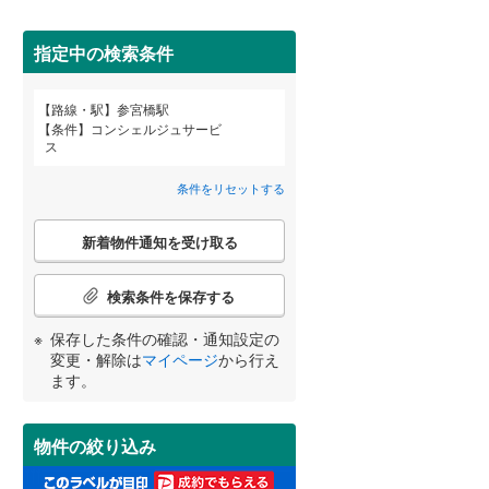
田沢湖線
(
0
)
指定中の検索条件
八戸線
(
0
)
(
0
)
(
0
)
磐越西線
(
0
)
路線・駅
参宮橋駅
宮崎
鹿児島
沖縄
条件
コンシェルジュサービ
2階以上
（
1
）
陸羽西線
(
0
)
ス
左沢線
(
0
)
条件をリセットする
最上階
（
0
）
津軽線
(
0
)
こ
する
る
条件をリセットする
条件をリセットする
条件をリセットする
条件をリセットする
条件をリセットする
条件をリセットする
新着物件通知を受け取る
の
信越本線
(
0
)
検
索
検索条件を保存する
弥彦線
(
0
)
制震構造
（
0
）
条
件
保存した条件の確認・通知設定の
総武本線
(
8
)
低層マンション（4階建て以
で
変更・解除は
マイページ
から行え
下）
（
1
）
通
ます。
知
京葉線
(
43
)
を
受
久留里線
(
0
)
物件の絞り込み
け
小学校まで1km以内
（
0
）
取
山手線
(
197
)