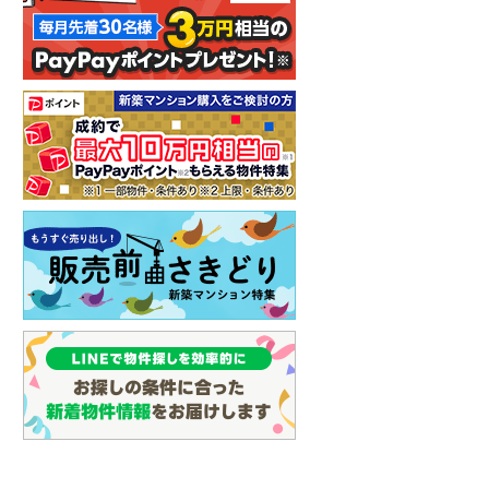
しなの鉄道
(
0
)
津軽鉄道
(
0
)
三陸鉄道リアス線
(
0
)
仙台空港アクセス線
(
0
)
松本電鉄上高地線
(
0
)
関東鉄道常総線
(
0
)
銚子電気鉄道
(
0
)
上信電鉄上信線
(
0
)
埼玉新都市交通伊奈線
(
6
)
京成成田高速鉄道アクセス線
(
0
)
京成千葉線
(
4
)
京成松戸線
(
2
)