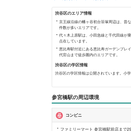
後藤寺線
(
渋
渋谷区のエリア情報
谷
東北新幹
区
京王線沿線の幡ヶ谷初台笹塚周辺は、昔
に
件数が多いエリアです。
秋田新幹
関
代々木上原駅は、小田急線と千代田線が
す
山陽新幹
点在しています。
る
情
恵比寿駅付近にある恵比寿ガーデンプレ
西九州新
報
代官山まで徒歩圏内のエリアです。
地下鉄
渋谷区の学区情報
札幌市営
渋谷区の学区情報は公開されています。小学
仙台市地
東京メト
参宮橋駅の周辺環境
東京メト
東京メト
コンビニ
都営浅草
ファミリーマート 参宮橋駅前店まで29m
都営大江