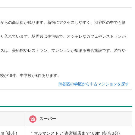
0
)
宮崎空港線
(
0
)
線
(
11
)
上越新幹線
(
10
)
ながらの商店街が残ります。新宿にアクセスしやすく、渋谷区の中でも物
線
(
11
)
北陸新幹線
(
10
)
乗り入れています。駅周辺は住宅街で、オシャレなカフェやレストランが
線
(
1
)
北陸新幹線（JR西日本）
(
0
)
イスは、美術館やレストラン、マンションが集まる複合施設です。渋谷や
幹線
(
0
)
地下鉄南北線
(
0
)
札幌市営地下鉄東西線
(
0
)
校が18件、中学校が8件あります。
下鉄南北線
(
4
)
仙台市地下鉄東西線
(
3
)
渋谷区の学区から中古マンションを探す
ロ丸ノ内線
(
77
)
東京メトロ丸ノ内方南支線
(
10
)
ロ東西線
(
50
)
東京メトロ千代田線
(
44
)
ロ半蔵門線
(
36
)
東京メトロ南北線
(
90
)
スーパー
線
(
90
)
都営三田線
(
91
)
 (徒歩1
マルマンストア 参宮橋店まで188m (徒歩3分)
戸線
(
245
)
横浜市営地下鉄ブルーライン
(
17
)