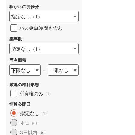
駅からの徒歩分
和歌山線
(
0
)
指定なし
（
1
）
東西線
(
68
)
バス乗車時間も含む
予讃線
(
1
)
詳しく見る
築年数
高徳線
(
1
)
指定なし
（
1
）
牟岐線
(
0
)
専有面積
山陽本線（JR九州）
(
1
)
下限なし
上限なし
~
篠栗線
(
0
)
敷地の権利形態
指宿枕崎線
(
1
)
所有権のみ
（
1
）
筑肥線
(
2
)
情報公開日
久大本線
(
0
)
指定なし
（
1
）
日田彦山線
(
0
)
本日
（
0
）
筑豊本線
(
0
)
3日以内
（
0
）