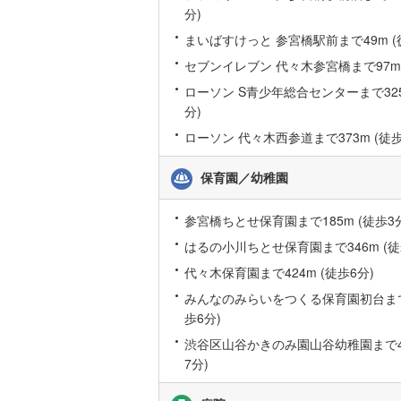
分)
名古屋市
まいばすけっと 参宮橋駅前まで49m (
名古屋市
セブンイレブン 代々木参宮橋まで97m 
ローソン S青少年総合センターまで325
京都市営
分)
OsakaMe
ローソン 代々木西参道まで373m (徒歩
OsakaMe
保育園／幼稚園
OsakaMe
参宮橋ちとせ保育園まで185m (徒歩3
福岡市地
はるの小川ちとせ保育園まで346m (徒
代々木保育園まで424m (徒歩6分)
私鉄・その他
札幌市電
(
みんなのみらいをつくる保育園初台まで4
道南いさ
歩6分)
阿武隈急
渋谷区山谷かきのみ園山谷幼稚園まで48
7分)
秋田内陸