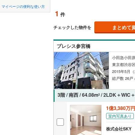
中国
鳥取
北上線
(
0
)
マイページの便利な使い方
ペット可
1
件
山田線
(
0
)
四国
徳島
配置、向き、
(
0
)
(
0
)
(
0
大湊線
(
0
)
まとめて
チェックした物件を
九州・沖縄
福岡
角住戸
（
只見線
(
0
)
プレシス参宮橋
奥羽本線
(
階下に住
小田急小田原
男鹿線
(
0
)
0
0
0
0
0
0
東京都渋谷区
該当物件
該当物件
該当物件
該当物件
該当物件
該当物件
件
件
件
件
件
件
構造・規模・
羽越本線
(
2015年5月
総戸数 26戸
飯山線
(
0
)
耐震構造
湘南新宿
大規模（
3階 / 南西 / 64.08m
/ 2LDK＋WIC＋
2
(
104
)
（
0
）
1億3,380万
外房線
(
2
)
室内写真あり
立地
成田線
(
0
)
株式会社SKY 
最寄りの
東金線
(
0
)