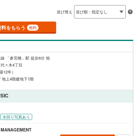
島根
岡山
広島
山口
釜石線
(
0
)
（
1
）
24時間有人管理
（
0
）
並び替え
花輪線
(
0
)
香川
愛媛
高知
保存した条件を見る
建ち方、日当たり
)
(
0
)
(
0
)
(
0
)
(
0
)
(
0
)
(
0
)
磐越東線
(
0
)
資料をもらう
無料
佐賀
長崎
熊本
大分
0
）
南向き（南東・南西含む）
陸羽東線
(
0
)
（
1
）
0
)
米坂線
(
0
)
戸なし
（
0
）
メゾネット
（
0
）
線 「参宮橋」駅 徒歩6分 他
五能線
(
0
)
この条件で検索する
この条件で検索する
この条件で検索する
この条件で検索する
この条件で検索する
この条件で検索する
市区町村以下を選択
市区町村を選択す
駅を選択する
代々木4丁目
施工・品質・工法関連
0
)
白新線
(
0
)
（築12年）
 / 地上4階建地下1階
越後線
(
0
)
（
1
）
免震構造
（
0
）
ライン（宇都宮～逗子）
湘南新宿ライン（前橋～小田原）
総戸数200以上）
タワー（20階建て以上）
（
0
）
SIC
(
101
)
円
内房線
(
2
)
水回り写真あり
鹿島線
(
0
)
MANAGEMENT
駅が始発駅
（
0
）
海まで2km以内
（
0
）
東海道本線
(
72
)