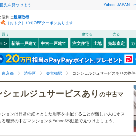
Yahoo! JAPAN
援先を見つけよう
と便利に
新規取得
［おトク］10％OFFクーポンあります
検索条件を保存しました
買う
建てる
売る
0
)
札沼線
(
0
)
リノベーション
ョン
新築一戸建て
中古一戸建て
注文住宅
土地
売却査定
カ
この検索条件の新着物件通知は、
マイページ
から設定できます。
室蘭本線
(
0
)
ション・リフォーム
築古・築30年以上
（
0
）
岩手
宮城
秋田
山形
0
)
富良野線
(
0
)
梅ケ丘
)
(
2
)
(
2
)
(
1
)
(
1
)
(
0
)
(
0
)
参宮橋駅、コンシェルジュサービス
神奈川
埼玉
千葉
茨城
0
)
釧網本線
(
0
)
東京都
渋谷区
参宮橋駅
コンシェルジュサービスありの物件
)
水郡線
(
0
)
クスあり
（
1
）
24時間ゴミ出し可
（
1
）
長野
富山
石川
福井
ンシェルジュサービスあり
の中古マ
向ケ丘遊園
読売ランド前
)
(
0
)
(
0
)
(
0
)
(
0
)
)
上越線
(
0
)
検索条件を保存する
ルーム
（
0
）
エレベーター
（
0
）
(
0
)
閉じる
閉じる
お気に入りリストを見る
お気に入りリストを見る
閉じる
閉じる
岐阜
静岡
三重
水戸線
(
0
)
きあり（近隣を含む）
オートロック
（
1
）
マイページ
(
0
)
ンションは日常の細々とした用事を手配することが難しい人にオス
仙山線
(
1
)
る理想の中古マンションをYahoo!不動産で見つけましょう。
兵庫
京都
滋賀
奈良
気仙沼線
(
0
)
約
)
(
0
)
(
0
)
(
0
)
(
0
)
(
5
)
(
1
)