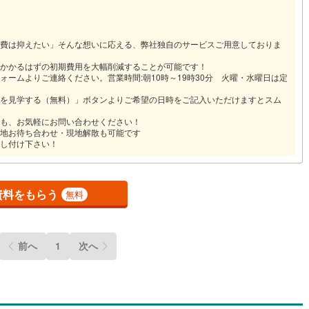
0
)
七尾線
(
0
)
ッチン
（
0
）
対面キッチン
（
1
）
費は抑えたい」そんな想いに応える、弊社独自のサービスご用意しておりま
高山本線（JR西日本）
(
0
)
かかるはずの初期費用を大幅削減することが可能です！
JR西日本）
(
0
)
湖西線
(
0
)
ームよりご連絡ください。営業時間:朝10時～19時30分 火曜・水曜日は定
機あり
（
1
）
浴室に窓あり
（
0
）
福知山線
(
110
)
を見学する（無料）」ボタンよりご希望の日時をご記入いただけますとスム
庭
0
)
播但線
(
0
)
も、お気軽にお問い合わせください！
地お待ち合わせ・現地解散も可能です
し付け下さい！
ルコニー
（
0
）
専用庭
（
0
）
津山線
(
0
)
伯備線
(
0
)
資料をもらう
無料
呉線
(
0
)
インクローゼット
山口線
(
0
)
前へ
1
次へ
0
)
美祢線
(
0
)
契約、入居関連など
因美線
(
0
)
能
（
0
）
草津線
(
1
)