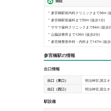
病院
いすみ鉄
参宮橋駅前内科クリニックまで36m (徒
IGRいわ
参宮橋駅前歯科まで50m (徒歩1分)
弘南鉄道
ササマ歯科クリニックまで84m (徒歩2
山脇診療所まで126m (徒歩2分)
由利高原
参宮橋整形外科・内科まで147m (徒歩
長野電鉄
宇都宮ラ
参宮橋駅の情報
鹿島臨海
出口情報
小湊鐵道
(
出口（東口）
明治神宮,国立
上毛電気
出口（西口）
明治神宮,国立
流鉄流山
京成本線
(
駅設備
京成金町