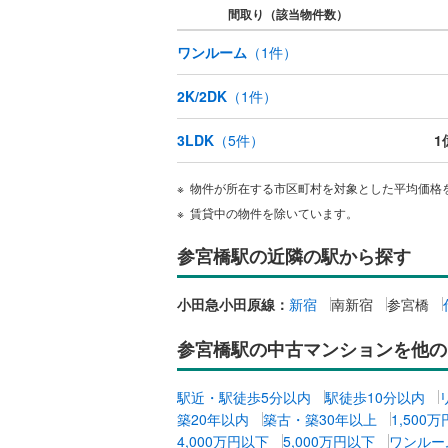
間取り（該当物件数）
オンライン対
桜井線
(
0
)
ワンルーム
（
1
件）
オンライ
阪和線
(
3
)
2K/2DK
（
1
件）
おおさか
オンライ
内子線
(
0
)
3LDK
（
5
件）
1
鳴門線
(
0
)
物件が所在する市区町村を対象とした平均価格
土讃線
(
0
)
賃貸中の物件を除いています。
鹿児島本
参宮橋駅の近隣の駅から探す
三角線
(
3
)
小田急小田原線：
新宿
南新宿
参宮橋
長崎本線
(
参宮橋駅の中古マンションを他の
佐世保線
(
豊肥本線
(
駅近・駅徒歩5分以内
駅徒歩10分以内
築20年以内
築古・築30年以上
1,500
日南線
(
0
)
4,000万円以下
5,000万円以下
ワンルー