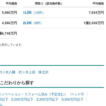
平均価格
間取り（該当物件数）
平均価格
応
片町線
(
2
)
5,980万円
1LDK
（
10
件）
7,634万円
ン内見(相談)可
（
0
）
IT重説可
（
0
）
関西空港線
(
0
)
4,590万円
2LDK
（
8
件）
1億2,539万円
東線
(
110
)
本四備讃線
(
0
)
ン対応とは？
予土線
(
0
)
億6,748万円
徳島線
(
0
)
を表示しています。
土讃線
(
0
)
線
(
5
)
香椎線
(
0
)
肥薩線
(
0
)
代々木八幡
代々木上原
東北沢
0
)
唐津線
(
0
)
こだわりから探す
0
)
大村線
(
0
)
3
)
日豊本線
(
2
)
リノベーション・リフォーム済み（予定含む）
ペット可
万円以下
2,000万円以下
2,500万円以下
3,000万円以下
吉都線
(
0
)
ム