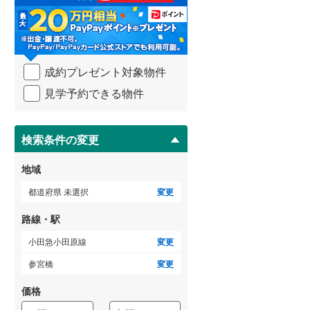
る
・
武蔵野線
(
1
)
条
件
ゲストルーム
横須賀線
(
71
)
（
0
）
を
成約プレゼント対象物件
マ
青梅線
(
1
)
イ
見学予約できる物件
ペ
小海線
(
0
)
ＴＶモニタ付インターホン
ー
ジ
京浜東北線
(
143
)
（
1
）
に
検索条件の変更
総武線
(
60
)
保
存
地域
御殿場線
(
0
)
す
る
都道府県 未選択
変更
中央本線（JR東海）
(
6
)
路線・駅
太多線
(
0
)
小田急小田原線
変更
名松線
(
0
)
参宮橋
変更
東海道本線（JR西日本）
(
130
)
価格
小浜線
(
0
)