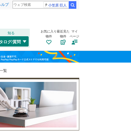
ヘルプ
小笠原 巨人
検索
お気に入り
最近見た
マイ
知る
物件
物件
ページ
千歳線
(
0
)
タログ/質問
日高本線
(
0
)
福島
宗谷本線
(
0
)
(
0
)
(
0
)
(
0
)
栃木
群馬
山梨
東北本線
(
13
)
一覧
川越線
(
7
)
自転車置き場
（
1
）
百合ケ丘
新百合ケ丘
(
0
)
吾妻線
(
0
)
バイク置き場
（
1
）
(
1
)
(
1
)
日光線
(
0
)
防犯カメラ
（
1
）
仙石線
(
1
)
和歌山
大船渡線
(
0
)
(
1
)
(
0
)
(
0
)