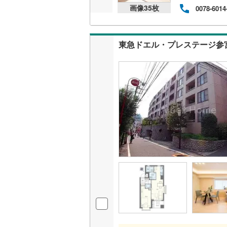
画像
35
枚
0078-6014
共用施設
南武線
(
18
コンシェ
横浜線
(
3
)
東急ドエル・プレステージ参
相模線
(
9
)
設備
五日市線
(
床暖房
（
篠ノ井線
(
常磐線（
間取り、居室
伊東線
(
4
)
バリアフ
身延線
(
0
)
LD
武豊線
(
0
)
リビング
関西本線（
（
1
）
参宮線
(
0
)
キッチン
大糸線（J