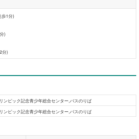
道
(
0
)
北越急行ほくほく線
(
0
)
歩1分)
て銀河鉄道
(
0
)
青い森鉄道
(
0
)
弘南線
(
0
)
弘南鉄道大鰐線
(
0
)
分)
鉄道鳥海山ろく線
(
0
)
福島交通飯坂線
(
0
)
2分)
長野線
(
0
)
上田電鉄別所線
(
0
)
イトレール
(
0
)
関東鉄道竜ケ崎線
(
0
)
鉄道大洗鹿島線
(
0
)
ひたちなか海浜鉄道湊線
(
0
)
0
)
千葉都市モノレール
(
2
)
オリンピック記念青少年総合センター,バスのりば
鉄道上毛線
(
0
)
秩父鉄道
(
0
)
オリンピック記念青少年総合センター,バスのりば
線
(
0
)
つくばエクスプレス
(
21
)
14
)
京成押上線
(
0
)
線
(
4
)
京成千原線
(
2
)