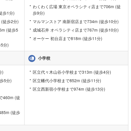
わくわく広場 東京オペラシティ店まで706m (徒
営地下鉄東山線
(
16
)
名古屋市営地下鉄名城線
(
4
)
徒歩1分)
歩9分)
営地下鉄桜通線
(
12
)
名古屋市営地下鉄上飯田線
(
0
)
(徒歩2分)
マルマンストア 南新宿店まで734m (徒歩10分)
m (徒歩5
成城石井 オペラシティ店まで767m (徒歩10分)
地下鉄烏丸線
(
12
)
京都市営地下鉄東西線
(
11
)
オーケー 初台店まで818m (徒歩11分)
tro今里筋線
(
1
)
OsakaMetro御堂筋線
(
174
)
5分)
tro四つ橋線
(
171
)
OsakaMetro中央線
(
79
)
小学校
tro堺筋線
(
68
)
神戸市営地下鉄西神・山手線
(
6
)
分)
区立代々木山谷小学校まで313m (徒歩4分)
下鉄空港線
(
5
)
福岡市地下鉄箱崎線
(
0
)
歩5分)
区立幡代小学校まで852m (徒歩11分)
区立西新宿小学校まで974m (徒歩13分)
0
)
函館市電
(
0
)
60m (徒
りび鉄道
(
0
)
わたらせ渓谷鐵道
(
0
)
行
(
0
)
会津鉄道
(
0
)
5m (徒歩
縦貫鉄道
(
0
)
しなの鉄道北しなの線
(
0
)