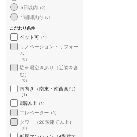
北海道新幹線
(
0
)
5日以内
（
0
）
1週間以内
（
0
）
山形新幹線
(
10
)
こだわり条件
東海道新幹線
(
47
)
ペット可
（
1
）
九州新幹線
(
4
)
リノベーション・リフォー
ム
（
0
）
駐車場空きあり（近隣を含
札幌市営地下鉄東豊線
(
0
)
む）
東京メトロ銀座線
(
67
)
（
0
）
南向き（南東・南西含む）
東京メトロ日比谷線
(
97
)
（
1
）
東京メトロ有楽町線
(
180
)
2階以上
（
1
）
エレベーター
（
0
）
東京メトロ副都心線
(
62
)
タワー（20階建て以上）
都営新宿線
(
35
)
（
0
）
横浜市営地下鉄グリーンライン
(
1
)
低層マンション（4階建て