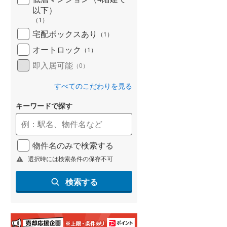
以下）
名古屋市営地下鉄鶴舞線
(
2
)
（
1
）
宅配ボックスあり
（
1
）
名古屋市営地下鉄名港線
(
0
)
オートロック
（
1
）
OsakaMetro長堀鶴見緑地線
(
60
)
即入居可能
（
0
）
OsakaMetro谷町線
(
144
)
すべてのこだわりを見る
OsakaMetro千日前線
(
65
)
キーワードで探す
神戸市営地下鉄海岸線
(
9
)
福岡市地下鉄七隈線
(
2
)
物件名のみで検索する
函館市電宝来・谷地頭線
(
0
)
選択時には検索条件の保存不可
真岡鐵道
(
0
)
検索する
山形鉄道フラワー長井線
(
0
)
えちごトキめき鉄道妙高はねうまラ
イン
(
0
)