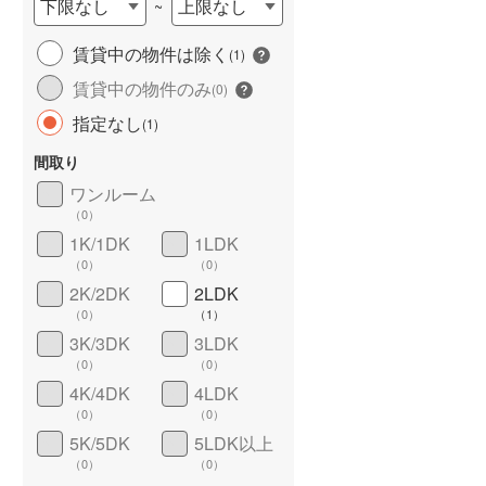
下限なし
上限なし
~
城端線
(
0
)
賃貸中の物件は除く
(
1
)
関西本線（JR西日本）
(
3
)
賃貸中の物件のみ
(
0
)
大阪環状線
(
159
)
指定なし
(
1
)
山陽本線（JR西日本）
(
1
)
間取り
姫新線
(
0
)
ワンルーム
（
0
）
ワイドバルコニー
（
0
）
吉備線
(
0
)
1K/1DK
1LDK
（
0
）
（
0
）
芸備線
(
0
)
2K/2DK
2LDK
可部線
(
0
)
（
0
）
（
1
）
3K/3DK
3LDK
宇部線
(
0
)
（
0
）
（
0
）
4K/4DK
4LDK
山陰本線
(
1
)
（
0
）
（
0
）
境線
(
0
)
5K/5DK
5LDK以上
（
0
）
（
0
）
奈良線
(
1
)