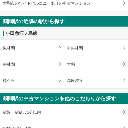
ジ
大和市のワイドバルコニーありの中古マンション
に
保
鶴間駅の近隣の駅から探す
存
す
小田急江ノ島線
る
東林間
中央林間
南林間
大和
桜ケ丘
高座渋谷
鶴間駅の中古マンションを他のこだわりから探す
駅近・駅徒歩5分以内