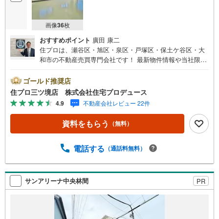
画像
36
枚
おすすめポイント
廣田 康二
住プロは、瀬谷区・旭区・泉区・戸塚区・保土ケ谷区・大
和市の不動産売買専門会社です！ 最新物件情報や当社限定
の物件情報も多数ご用意！お気軽にお問合せ下さい!!
ゴールド推奨店
住プロ三ツ境店 株式会社住宅プロデュース
4.9
不動産会社レビュー 22件
資料をもらう
（無料）
電話する
（通話料無料）
サンアリーナ中央林間
PR