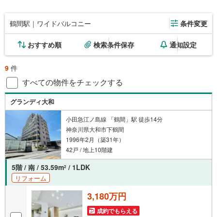
鶴間駅｜ワイドバルコニー
条件変更
おすすめ順
検索条件保存
通知設定
9
件
すべての物件をチェックする
グランディ大和
小田急江ノ島線 「鶴間」駅 徒歩14分
神奈川県大和市下鶴間
1996年2月（築31年）
42戸 / 地上10階建
5階 / 南 / 53.59m
/ 1LDK
2
リフォーム
3,180万円
成約でもらえる