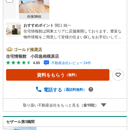
画像
36
枚
おすすめポイント
関口 純一
住宅情報館は関東エリアに店舗展開しております。豊富な
物件情報をご用意して皆様の住まい探しをお手伝いしてお
ります。まずは最寄りの住宅情報館にお気軽にご相談くだ
さい。【営業時間 10:00～19:00 火曜・水曜（祝日の場
ゴールド推奨店
合は営業いたします）】「資料請求」「内覧」のお問い合
住宅情報館 小田急相模原店
わせは上記時間内ですとスムーズにご対応が可能です。ス
4.95
不動産会社レビュー 24件
タッフ一同お客様のお問合せをお待ちしております。【住
宅ローン相談会】開催中無理のない住宅ローンの試算やご
資料をもらう
（無料）
購入の際にかかる諸費用の概算も行っております。しっか
りとした資金計画のアドバイスをさせて頂きますので、お
気軽にご相談ください。お客様第一主義をモット-にお引越
電話する
（通話料無料）
しをしてからも安心して住んでいただけるよう、末永く誠
実に努めさせて頂きます。住宅情報館にお越し頂けたら、
取り扱い不動産会社をもっと見る（
全
10
社
）
物件のご紹介だけではなく、お住まいの疑問、不安、お家
の事ならなんでもご相談いただけます。お客様の要望をお
伺いしながら誠心誠意、全力でサポートさせて頂きます。
セザール第3鶴間
お客様一人一人に合わせたライフプランのご提案をさせて
いただきます。お気軽にご相談ください。