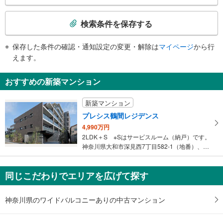
・改札内
検
索
検索条件を保存する
条
件
保存した条件の確認・通知設定の変更・解除は
マイページ
から行
で
えます。
通
知
おすすめの新築マンション
を
受
新築マンション
け
プレシス鶴間レジデンス
取
4,990万円
る
2LDK＋S ※Sはサービスルーム（納戸）です。
・
神奈川県大和市深見西7丁目582-1（地番）、神奈川県大和市深見…
条
件
を
同じこだわりでエリアを広げて探す
マ
イ
神奈川県のワイドバルコニーありの中古マンション
ペ
ー