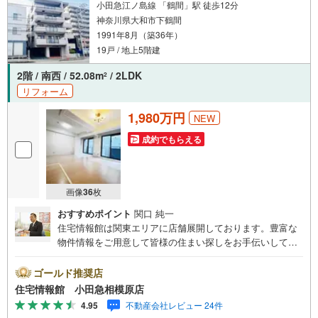
小田急江ノ島線 「鶴間」駅 徒歩12分
神奈川県大和市下鶴間
1991年8月（築36年）
19戸 / 地上5階建
2階 / 南西 / 52.08m
/ 2LDK
2
リフォーム
1,980万円
NEW
成約でもらえる
画像
36
枚
おすすめポイント
関口 純一
住宅情報館は関東エリアに店舗展開しております。豊富な
物件情報をご用意して皆様の住まい探しをお手伝いしてお
ります。まずは最寄りの住宅情報館にお気軽にご相談くだ
さい。【営業時間 10:00～19:00 火曜・水曜（祝日の場
ゴールド推奨店
合は営業いたします）】「資料請求」「内覧」のお問い合
住宅情報館 小田急相模原店
わせは上記時間内ですとスムーズにご対応が可能です。ス
4.95
不動産会社レビュー 24件
タッフ一同お客様のお問合せをお待ちしております。【住