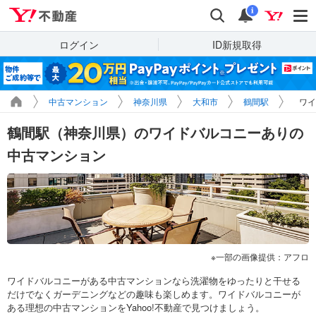
Yahoo!不動産
検索
通知
i
ログイン
ID新規取得
中古マンション
神奈川県
大和市
鶴間駅
ワイ
鶴間駅（神奈川県）のワイドバルコニーありの
中古マンション
一部の画像提供：アフロ
ワイドバルコニーがある中古マンションなら洗濯物をゆったりと干せる
だけでなくガーデニングなどの趣味も楽しめます。ワイドバルコニーが
ある理想の中古マンションをYahoo!不動産で見つけましょう。