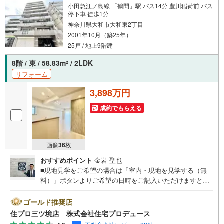
小田急江ノ島線 「鶴間」駅 バス14分 豊川稲荷前 バス
停下車 徒歩1分
神奈川県大和市大和東2丁目
2001年10月（築25年）
25戸 / 地上9階建
8階 / 東 / 58.83m
/ 2LDK
2
リフォーム
3,898万円
成約でもらえる
画像
36
枚
おすすめポイント
金岩 聖也
■現地見学をご希望の場合は「室内・現地を見学する（無
料）」ボタンよりご希望の日時をご記入いただけますとス
ムーズにご案内が可能です。■ 住プロは大和市・綾瀬市・
座間市エリアに強い！ 住プロは、大和市・綾瀬市・座間市
ゴールド推奨店
エリアの不動産売買専門会社です！最新物件情報や当社限
住プロ三ツ境店 株式会社住宅プロデュース
定で販売する物件情報も多数ございますので、お気軽にお