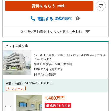
宅ローン相談会】開催中無理のない住宅ローンの試算やご
資料をもらう
（無料）
購入の際にかかる諸費用の概算も行っております。しっか
りとした資金計画のアドバイスをさせて頂きますので、お
気軽にご相談ください。お客様第一主義をモット-にお引越
電話する
（通話料無料）
しをしてからも安心して住んでいただけるよう、末永く誠
実に努めさせて頂きます。住宅情報館にお越し頂けたら、
取り扱い不動産会社をもっと見る（
全
4
社
）
物件のご紹介だけではなく、お住まいの疑問、不安、お家
の事ならなんでもご相談いただけます。お客様の要望をお
伺いしながら誠心誠意、全力でサポートさせて頂きます。
グレイス鶴ヶ峰
お客様一人一人に合わせたライフプランのご提案をさせて
いただきます。お気軽にご相談ください。
小田急江ノ島線 「鶴間」駅 バス26分 福泉寺前 バス停
下車 徒歩4分
神奈川県横浜市旭区川井本町
1992年4月（築35年）
19戸 / 地上5階建
4階 / 南西 / 54.15m
/ 1SLDK
2
リフォーム
1,480万円
成約でもらえる