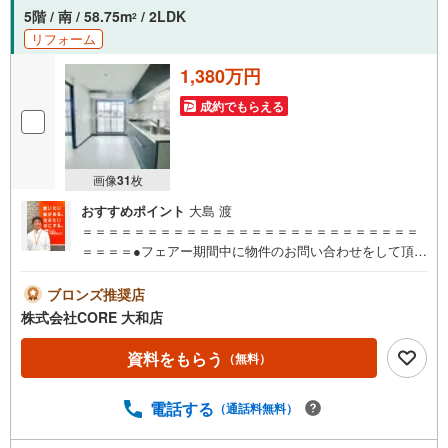
5階 / 南 / 58.75m
/ 2LDK
2
リフォーム
1,380万円
成約でもらえる
画像
31
枚
おすすめポイント
大島 渡
＝＝＝＝＝＝＝＝＝＝＝＝＝＝＝＝＝＝＝＝＝＝＝＝＝＝
＝＝＝＝●フェアー期間中に物件のお問い合わせをして頂い
たお客様にギフトカード1000円分プレゼント♪●ご案内に参
加して頂いたお客様にはギフトカード4000円分プレゼント
ブロンズ推奨店
♪合計5000円分プレゼント♪お得に不動産を探しましょう♪
株式会社CORE 大和店
（お名前・ご住所・お ・メールアドレス必須）※詳細は当
社営業スタッフまでお問い合わせください。【営業時間 9:
資料をもらう
（無料）
30-20:00】年中無休（※年末年始除く）上記時間はお電話が
繋がりやすくなっております。ぜひお気軽にご連絡下さ
電話する
（通話料無料）
い！現地を見学される場合は「室内・現地を見学する（無
料）」ボタンよりご希望の日時をご記入いただけますとス