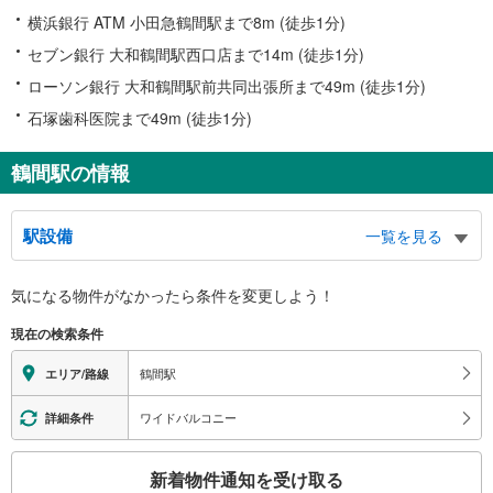
横浜銀行 ATM 小田急鶴間駅まで8m (徒歩1分)
セブン銀行 大和鶴間駅西口店まで14m (徒歩1分)
ローソン銀行 大和鶴間駅前共同出張所まで49m (徒歩1分)
石塚歯科医院まで49m (徒歩1分)
鶴間駅の情報
駅設備
一覧を見る
バリアフリー状況
気になる物件がなかったら
条件を変更しよう！
※段差なしでの移動経路
（○：有り △：要駅員設備 ×：無し）
現在の検索条件
地上⇔改札⇔ホーム：○
エレベータ
鶴間駅
エリア/路線
・各ホーム⇔改札
・東口
ワイドバルコニー
詳細条件
・西口
トイレ
こ
新着物件通知を受け取る
《多機能トイレ》
の