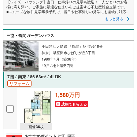
【ワイズ・ハウジング】当日・仕事帰りの見学も歓迎！一人ひとりのお客
様に寄り添い、ご家族に最適な住まいをご提案する不動産総合企業です。
■スムーズな物件見学事前予約で、当日や仕事帰りの見学にも柔軟に対応い
たします。現地や店舗での待ち合わせ、最寄駅・周辺施設での合流、ご
もっと見る
自宅へのお迎えなど、ご希望の場所を指定いただけます。
※鍵の手配が必要な場合や、居住中の物件は即日対応が難しい場合もござい
ます 。お早めにお問い合わせください。
三協・鶴間ガーデンハウス
■ネット非公開情報もご紹介事前にご希望の「広さ・価格・エリア」や住み
替えのきっかけをお聞かせいただければ、ネット掲載不可の限定情報
や、新規公開予定の物件資料も併せてご用意いたします。
小田急江ノ島線 「鶴間」駅 徒歩18分
■安心の資金計画・売却サポート将来の金銭的な不安には、提携ファイナン
神奈川県座間市ひばりが丘3丁目
シャルプランナー（FP）がライフプランに合わせた資金計画をお答えし
1989年4月（築38年）
ます 。また、購入だけでなく、将来の住み替えやご売却の相談まで長期的
にサポートいたします。
49戸 / 地上階数7階
営業時間（9:00～18:00）はお電話が繋がりやすくなっております 。人気物
件は早期終了の可能性があるため、お早めにお問い合わせください！
7階 / 南東 / 86.53m
/ 4LDK
2
リフォーム
1,580万円
成約でもらえる
画像
36
枚
おすすめポイント
岸田 周平