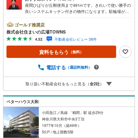
座間ひばりが丘郵便局まで491mです。きれいで使い勝手の
良いシステムキッチン付きの物件になります。駐輪場が利
用できるので、自転車の盗難の心配がありません。広々と
したリビングに充実設備のキッチンを備えた4LDK。歩道が
ゴールド推奨店
整備されています。寒い季節も安心の追い焚き機能付きで
株式会社住まいの広場TOWNS
す。スムーズに購入まで辿り着けるということも中古マン
4.52
不動産会社レビュー 38件
ションの利点です。【年中無休/9:00～21:00】人気物件は
特にお問い合わせが集中するため、お早めにお電話下さ
資料をもらう
（無料）
い。「室内・現地を見学する」ボタンよりご予約頂くとご
見学がスムーズです。■その他、各種ご相談も承っておりま
す。○住宅ローンのご相談○ライフプランのシミュレーショ
電話する
（通話料無料）
ン■住まいの広場TOWNSからお客様へ経験豊富なスタッフ
が親身になってお客様に合った物件をご紹介させて頂きま
取り扱い不動産会社をもっと見る（
全
2
社
）
す！ /他社様掲載物件も併せてご紹介可能ですのでお気軽に
お問い合わせ下さい♪駐車場もございますので、お車での
お越しも大歓迎です！
ベターハウス大和
小田急江ノ島線 「鶴間」駅 徒歩29分
神奈川県大和市中央3丁目
1977年10月（築49年）
50戸 / 地上階数5階