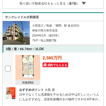
ムーズにご案内が可能です。＝＝＝＝＝＝＝＝＝＝＝＝＝
取り扱い不動産会社をもっと見る（
全
1
社
）
＝＝＝＝＝＝＝＝＝＝＝＝＝＝＝＝＝
サンクレイドル大和深見
小田急江ノ島線 「鶴間」駅 徒歩22分
神奈川県大和市深見
2004年3月（築23年）
79戸 / 地上階数7階
3階 / 東 / 66.78m
/ 3LDK
2
2,380万円
成約でもらえる
画像
20
枚
おすすめポイント
大島 渡
日中でなくても洗濯物を干せるため日中は忙しいという人
にもおすすめな、浴室乾燥機付きの物件です♪10.8平米の広
さのバルコニー面積です♪TVインターホン付きでお子様の