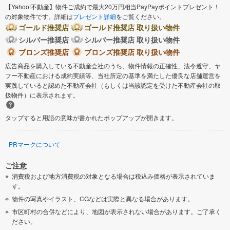
【Yahoo!不動産】物件ご成約で最大20万円相当PayPayポイントプレゼント！
の対象物件です。詳細は
プレゼント詳細
をご覧ください。
ゴールド推奨店
ゴールド推奨店 取り扱い物件
シルバー推奨店
シルバー推奨店 取り扱い物件
ブロンズ推奨店
ブロンズ推奨店 取り扱い物件
広告商品を購入している不動産会社のうち、物件情報の正確性、法令遵守、ヤ
フー不動産における成約実績等、当社所定の基準を満たした優良な店舗運営を
実践していると認めた不動産会社（もしくは当該認定を受けた不動産会社の取
扱物件）に表示されます。
タップすると用語の意味が書かれたポップアップが開きます。
PRマークについて
ご注意
消費税および地方消費税の対象となる場合は税込み価格が表示されていま
す。
物件の写真やイラスト、CGなどは実際と異なる場合があります。
市区町村の合併などにより、地図が表示されない場合があります。ご了承く
ださい。