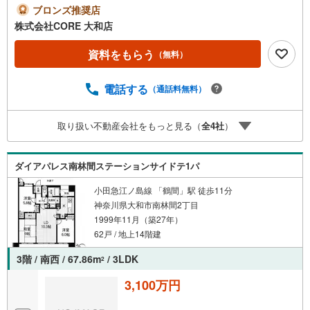
お留守番も安心です（*＾＿＾*）＝＝＝＝＝＝＝＝＝＝＝
ブロンズ推奨店
＝＝＝＝＝＝＝＝＝＝＝＝＝＝＝＝＝＝＝●フェアー期間中
株式会社CORE 大和店
に物件のお問い合わせをして頂いたお客様にギフトカード1
000円分プレゼント♪●ご案内に参加して頂いたお客様には
資料をもらう
（無料）
ギフトカード4000円分プレゼント♪合計5000円分プレゼン
ト♪お得に不動産を探しましょう♪（お名前・ご住所・お
電話する
（通話料無料）
・メールアドレス必須）※詳細は当社営業スタッフまでお問
い合わせください。【営業時間 9:30-20:00】年中無休（※年
末年始除く）上記時間はお電話が繋がりやすくなっており
取り扱い不動産会社をもっと見る（
全
4
社
）
ます。ぜひお気軽にご連絡下さい！現地を見学される場合
は「室内・現地を見学する（無料）」ボタンよりご希望の
日時をご記入いただけますとスムーズにご案内が可能で
ダイアパレス南林間ステーションサイドテ1パ
す。＝＝＝＝＝＝＝＝＝＝＝＝＝＝＝＝＝＝＝＝＝＝＝＝
＝＝＝＝＝＝
小田急江ノ島線 「鶴間」駅 徒歩11分
神奈川県大和市南林間2丁目
1999年11月（築27年）
62戸 / 地上14階建
3階 / 南西 / 67.86m
/ 3LDK
2
3,100万円