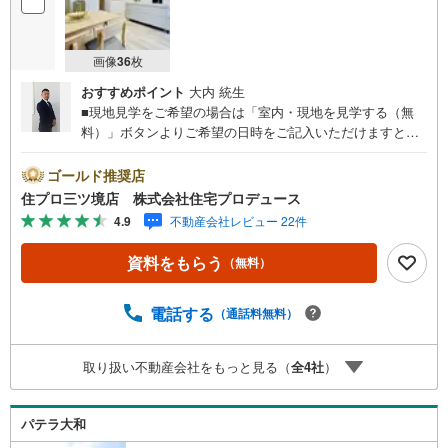
画像
36
枚
おすすめポイント
大内 統生
■現地見学をご希望の場合は「室内・現地を見学する（無
料）」ボタンよりご希望の日時をご記入いただけますとス
ムーズにご案内が可能です。■ 住プロは大和市・綾瀬市エ
リアに強い！ 住プロは大和市・綾瀬市エリアの不動産売買
ゴールド推奨店
専門会社です！最新物件情報や当社限定で販売する物件情
住プロ三ツ境店 株式会社住宅プロデュース
報も多数ございますので、お気軽にお問合せ下さい！ -------
4.9
不動産会社レビュー 22件
------- 弊社独自の住宅ローン提案システム 弊社ではファイ
ナンシャル専門スタッフによる【丁寧な資金アドバイス】
資料をもらう
（無料）
【ファイナンシャルプラン提案書の作成】を随時行ってお
ります。意外に知らないお客様が多い【定年時の住宅ロー
ン残高】【住宅購入者だけが加入できる無料の生命保険】
電話する
（通話料無料）
【13年間もらえる、国からの特別ボーナス】これから多く
なる【教育費】住宅を買った後から始まる【住宅ローン返
取り扱い不動産会社をもっと見る（
全
4
社
）
済】65歳以上から必要になる【老後の費用負担】住宅探し
の【このタイミング】で不安な部分を明確にしていきませ
んか？？ --------------
パテラ大和