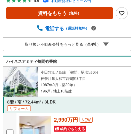
4.9
不動産会社レビュー 22件
問合せ下さい！ -------------- 弊社独自の住宅ローン提案シス
テム 弊社ではファイナンシャル専門スタッフによる【丁寧
資料をもらう
（無料）
な資金アドバイス】【ファイナンシャルプラン提案書の作
成】を随時行っております。意外に知らないお客様が多い
【定年時の住宅ローン残高】【住宅購入者だけが加入でき
電話する
（通話料無料）
る無料の生命保険】【13年間もらえる、国からの特別ボー
ナス】これから多くなる【教育費】住宅を買った後から始
取り扱い不動産会社をもっと見る（
全
4
社
）
まる【住宅ローン返済】65歳以上から必要になる【老後の
費用負担】住宅探しの【このタイミング】で不安な部分を
明確にしていきませんか？？ --------------
ハイネスアミティ鶴間壱番館
小田急江ノ島線 「鶴間」駅 徒歩6分
神奈川県大和市西鶴間3丁目
1987年9月（築39年）
196戸 / 地上10階建
8階 / 南 / 72.44m
/ 3LDK
2
リフォーム
2,990万円
NEW
成約でもらえる