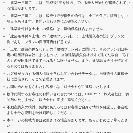
「新築一戸建て」には、完成後1年を経過している未入居物件が掲載されてい
る場合があります。
「新築一戸建て」には、販売住戸が複数の物件は、全ての住戸に該当しない
項目もあります。各問い合わせ先にご確認ください。
「建築条件付き土地」の価格には、建物価格は含まれません。
「建築条件付き土地」の「建物プラン例」は、土地購入者の設計プランの一
例であり、プランの採用可否は任意です。
「土地（建築条件なし）」の「建物プラン例」に関して、そのプラン例は特
定の建築請負会社によるもので、 当該建築請負会社以外で建てた場合、同様
のものが同価格で建てられるとは限りません。また、建築請負会社を特定す
るものではありません。
お客様が入力する個人情報を含むお問い合わせデータは、当該物件の取扱会
社に送信され、そこで管理されます。
お問い合わせをされたお客様へは、取扱会社がご連絡いたします。
物件に関するお客様のお問い合わせについては、LINEヤフー株式会社は一切
関与いたしません。取扱会社に直接ご確認ください。
不動産購入の検討、契約にあたってはお客様ご自身が情報を確認し、各会社
より十分な説明を受け判断してください。
本ページの掲載内容は変更される場合があります。あらかじめご了承くださ
い。
クチコミはYahoo!不動産が独自で収集したものを表示しています。