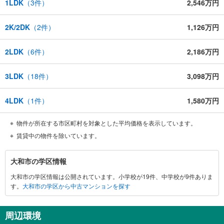
1LDK
（
3
件）
2,546万円
2K/2DK
（
2
件）
1,126万円
2LDK
（
6
件）
2,186万円
3LDK
（
18
件）
3,098万円
4LDK
（
1
件）
1,580万円
物件が所在する市区町村を対象とした平均価格を表示しています。
賃貸中の物件を除いています。
大
大和市の学区情報
和
大和市の学区情報は公開されています。小学校が19件、中学校が9件ありま
市
す。
大和市の学区から中古マンションを探す
に
関
す
周辺環境
る