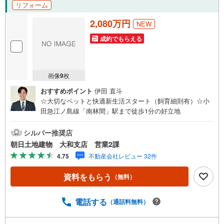
リフォーム
2,080万円
NEW
成約でもらえる
画像
9
枚
おすすめポイント
伊田 直斗
☆大切なペットと快適新生活スタート（飼育細則有）☆小
田急江ノ島線「南林間」駅まで徒歩1分の好立地
シルバー推奨店
朝日土地建物 大和支店 営業2課
4.75
不動産会社レビュー 32件
資料をもらう
（無料）
電話する
（通話料無料）