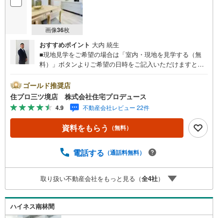
画像
36
枚
おすすめポイント
大内 統生
■現地見学をご希望の場合は「室内・現地を見学する（無
料）」ボタンよりご希望の日時をご記入いただけますとス
ムーズにご案内が可能です。■ 住プロは大和市・綾瀬市エ
リアに強い！ 住プロは大和市・綾瀬市エリアの不動産売買
ゴールド推奨店
専門会社です！最新物件情報や当社限定で販売する物件情
住プロ三ツ境店 株式会社住宅プロデュース
報も多数ございますので、お気軽にお問合せ下さい！ -------
4.9
不動産会社レビュー 22件
------- 弊社独自の住宅ローン提案システム 弊社ではファイ
ナンシャル専門スタッフによる【丁寧な資金アドバイス】
資料をもらう
（無料）
【ファイナンシャルプラン提案書の作成】を随時行ってお
ります。意外に知らないお客様が多い【定年時の住宅ロー
ン残高】【住宅購入者だけが加入できる無料の生命保険】
電話する
（通話料無料）
【13年間もらえる、国からの特別ボーナス】これから多く
なる【教育費】住宅を買った後から始まる【住宅ローン返
取り扱い不動産会社をもっと見る（
全
4
社
）
済】65歳以上から必要になる【老後の費用負担】住宅探し
の【このタイミング】で不安な部分を明確にしていきませ
んか？？ --------------
ハイネス南林間