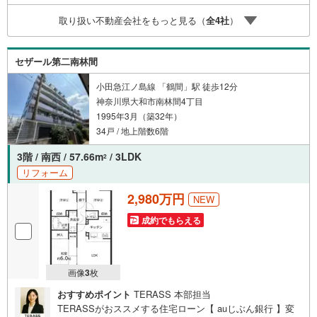
や、住宅ローンのご相談など。○キッズスペースもご用意し
取り扱い不動産会社をもっと見る（
全
4
社
）
ております○お車の無料提携駐車場がございます詳しくは営
業スタッフよりお伝えさせて頂きます。なんでもお気軽に
お申し付けくださいませ。
セザール第二南林間
小田急江ノ島線 「鶴間」駅 徒歩12分
神奈川県大和市南林間4丁目
1995年3月（築32年）
34戸 / 地上階数6階
3階 / 南西 / 57.66m
/ 3LDK
2
リフォーム
2,980万円
NEW
成約でもらえる
画像
3
枚
おすすめポイント
TERASS 本部担当
TERASSがおススメする住宅ローン【 auじぶん銀行 】変