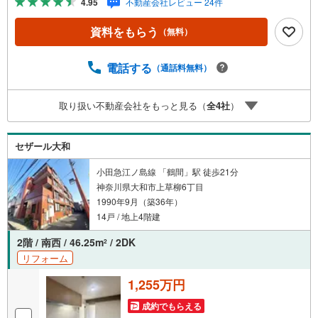
4.95
不動産会社レビュー 24件
タッフ一同お客様のお問合せをお待ちしております。【住
宅ローン相談会】開催中無理のない住宅ローンの試算やご
資料をもらう
（無料）
購入の際にかかる諸費用の概算も行っております。しっか
りとした資金計画のアドバイスをさせて頂きますので、お
気軽にご相談ください。お客様第一主義をモット-にお引越
電話する
（通話料無料）
しをしてからも安心して住んでいただけるよう、末永く誠
実に努めさせて頂きます。住宅情報館にお越し頂けたら、
取り扱い不動産会社をもっと見る（
全
4
社
）
物件のご紹介だけではなく、お住まいの疑問、不安、お家
の事ならなんでもご相談いただけます。お客様の要望をお
伺いしながら誠心誠意、全力でサポートさせて頂きます。
セザール大和
お客様一人一人に合わせたライフプランのご提案をさせて
いただきます。お気軽にご相談ください。
小田急江ノ島線 「鶴間」駅 徒歩21分
神奈川県大和市上草柳6丁目
1990年9月（築36年）
14戸 / 地上4階建
2階 / 南西 / 46.25m
/ 2DK
2
リフォーム
1,255万円
成約でもらえる