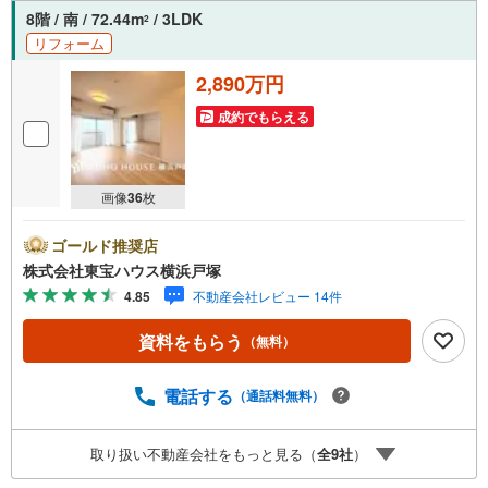
8階 / 南 / 72.44m
/ 3LDK
2
リフォーム
2,890万円
成約でもらえる
画像
36
枚
ゴールド推奨店
株式会社東宝ハウス横浜戸塚
4.85
不動産会社レビュー 14件
資料をもらう
（無料）
電話する
（通話料無料）
取り扱い不動産会社をもっと見る（
全
9
社
）