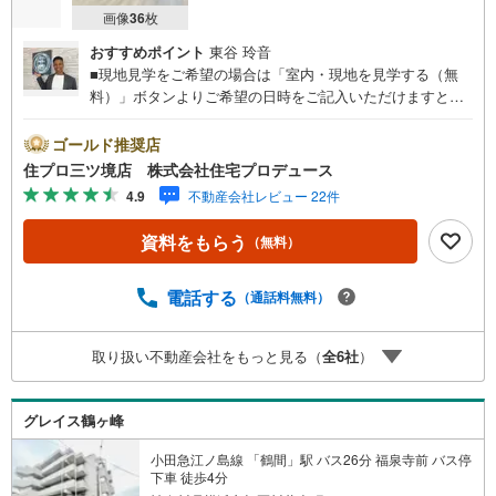
画像
36
枚
おすすめポイント
東谷 玲音
■現地見学をご希望の場合は「室内・現地を見学する（無
料）」ボタンよりご希望の日時をご記入いただけますとス
ムーズにご案内が可能です。■ 住プロは大和市・綾瀬市・
座間市エリアに強い！ 住プロは、大和市・綾瀬市・座間市
ゴールド推奨店
エリアの不動産売買専門会社です！最新物件情報や当社限
住プロ三ツ境店 株式会社住宅プロデュース
定で販売する物件情報も多数ございますので、お気軽にお
4.9
不動産会社レビュー 22件
問合せ下さい！ -------------- 弊社独自の住宅ローン提案シス
テム 弊社ではファイナンシャル専門スタッフによる【丁寧
資料をもらう
（無料）
な資金アドバイス】【ファイナンシャルプラン提案書の作
成】を随時行っております。意外に知らないお客様が多い
【定年時の住宅ローン残高】【住宅購入者だけが加入でき
電話する
（通話料無料）
る無料の生命保険】【13年間もらえる、国からの特別ボー
ナス】これから多くなる【教育費】住宅を買った後から始
取り扱い不動産会社をもっと見る（
全
6
社
）
まる【住宅ローン返済】65歳以上から必要になる【老後の
費用負担】住宅探しの【このタイミング】で不安な部分を
明確にしていきませんか？？ --------------
グレイス鶴ヶ峰
小田急江ノ島線 「鶴間」駅 バス26分 福泉寺前 バス停
下車 徒歩4分