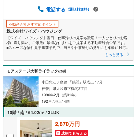
ジ
に
電話する
（通話料無料）
保
存
不動産会社おすすめポイント
す
株式会社ワイズ・ハウジング
る
【ワイズ・ハウジング】当日・仕事帰りの見学も歓迎！一人ひとりのお客
様に寄り添い、ご家族に最適な住まいをご提案する不動産総合企業です。
■スムーズな物件見学事前予約で、当日や仕事帰りの見学にも柔軟に対応い
たします。現地や店舗での待ち合わせ、最寄駅・周辺施設での合流、ご
もっと見る
自宅へのお迎えなど、ご希望の場所を指定いただけます。
※鍵の手配が必要な場合や、居住中の物件は即日対応が難しい場合もござい
ます 。お早めにお問い合わせください。
モアステージ大和ライラックの街
■ネット非公開情報もご紹介事前にご希望の「広さ・価格・エリア」や住み
替えのきっかけをお聞かせいただければ、ネット掲載不可の限定情報
や、新規公開予定の物件資料も併せてご用意いたします。
小田急江ノ島線 「鶴間」駅 徒歩17分
■安心の資金計画・売却サポート将来の金銭的な不安には、提携ファイナン
神奈川県大和市下鶴間2丁目
シャルプランナー（FP）がライフプランに合わせた資金計画をお答えし
1996年2月（築31年）
ます 。また、購入だけでなく、将来の住み替えやご売却の相談まで長期的
にサポートいたします。
192戸 / 地上14階
営業時間（9:00～18:00）はお電話が繋がりやすくなっております 。人気物
件は早期終了の可能性があるため、お早めにお問い合わせください！
10階 / 南 / 64.02m
/ 3LDK
2
2,870万円
成約でもらえる