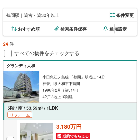
鶴間駅｜築古・築30年以上
条件変更
おすすめ順
検索条件保存
通知設定
24
件
すべての物件をチェックする
グランディ大和
小田急江ノ島線 「鶴間」駅 徒歩14分
神奈川県大和市下鶴間
1996年2月（築31年）
42戸 / 地上10階建
5階 / 南 / 53.59m
/ 1LDK
2
リフォーム
3,180万円
成約でもらえる