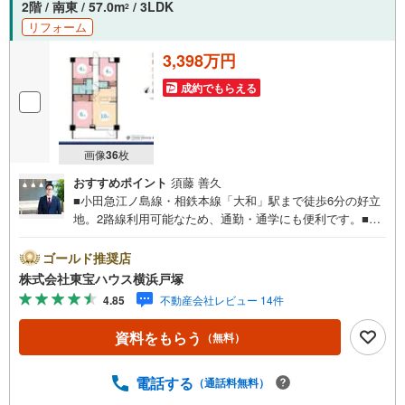
2階 / 南東 / 57.0m
/ 3LDK
2
リフォーム
3,398万円
成約でもらえる
画像
36
枚
おすすめポイント
須藤 善久
■小田急江ノ島線・相鉄本線「大和」駅まで徒歩6分の好立
地。2路線利用可能なため、通勤・通学にも便利です。■室
内は新規リノベーションを実施し、快適な住空間へと生ま
れ変わりました。新生活を気持ちよくスタートできます♪■
ゴールド推奨店
生活に必要な施設が近所に揃っています＝＝＝＝＝＝＝＝
株式会社東宝ハウス横浜戸塚
＝＝＝＝＝＝＝＝＝【東宝ハウス横浜戸塚】提携銀行 じぶ
4.85
不動産会社レビュー 14件
ん銀行利用可 *がん100％保証団信＋全疾病保障付き＝＝＝
＝＝＝＝＝＝＝＝＝＝＝＝＝＝○現地見学会（事前に必ずお
資料をもらう
（無料）
問い合わせください）毎日、ご見学・ご相談が可能です。
9:00～21:00まで。ご自宅へお迎え、最寄駅でお待ち合わ
せ、弊社へのご来社等ご相談下さい。○FPによるライフプ
電話する
（通話料無料）
ランのシミュレーションライフプランにあった資金計画