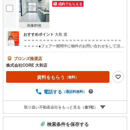
成約でもらえる
画像
31
枚
おすすめポイント
大島 渡
＝＝＝＝＝＝＝＝＝＝＝＝＝＝＝＝＝＝＝＝＝＝＝＝＝＝
＝＝＝＝●フェアー期間中に物件のお問い合わせをして頂い
たお客様にギフトカード1000円分プレゼント♪●ご案内に参
加して頂いたお客様にはギフトカード4000円分プレゼント
ブロンズ推奨店
♪合計5000円分プレゼント♪お得に不動産を探しましょう♪
株式会社CORE 大和店
（お名前・ご住所・お ・メールアドレス必須）※詳細は当
社営業スタッフまでお問い合わせください。【営業時間 9:
資料をもらう
（無料）
30-20:00】年中無休（※年末年始除く）上記時間はお電話が
繋がりやすくなっております。ぜひお気軽にご連絡下さ
電話する
（通話料無料）
い！現地を見学される場合は「室内・現地を見学する（無
料）」ボタンよりご希望の日時をご記入いただけますとス
ムーズにご案内が可能です。＝＝＝＝＝＝＝＝＝＝＝＝＝
取り扱い不動産会社をもっと見る（
全
1
社
）
＝＝＝＝＝＝＝＝＝＝＝＝＝＝＝＝＝
こ
検索条件を保存する
の