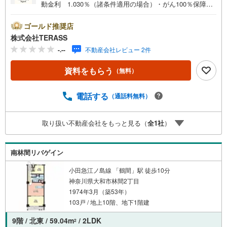
動金利 1.030％（諸条件適用の場合）・がん100％保障団
信が【金利上乗せなし】で加入可能！・頭金0円でも可
能！・諸費用も、物件価格の10％までは融資可能！※2026
ゴールド推奨店
年8月現在■スーパーまで徒歩2分♪周辺は買い物施設が整っ
株式会社TERASS
ています■全居室窓有り・陽当たり良好な住まい■浴室乾燥
-.--
不動産会社レビュー 2件
機付き【リフォーム内容】○新規交換:キッチン、ユニット
バス、洗面台、トイレ、建具、洗濯機防水パン○フローリン
資料をもらう
（無料）
グ上貼り○張替:クロス、襖○畳表替え○浴室乾燥機新規設置
○ガス給湯器交換○シーリングライト取付、カーテンレール
交換 他
電話する
（通話料無料）
取り扱い不動産会社をもっと見る（
全
1
社
）
南林間リバゲイン
小田急江ノ島線 「鶴間」駅 徒歩10分
神奈川県大和市林間2丁目
1974年3月（築53年）
103戸 / 地上10階、地下1階建
9階 / 北東 / 59.04m
/ 2LDK
2