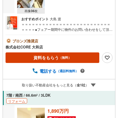
画像
36
枚
おすすめポイント
大島 渡
＝＝＝＝＝＝＝＝＝＝＝＝＝＝＝＝＝＝＝＝＝＝＝＝＝＝
＝＝＝＝●フェアー期間中に物件のお問い合わせをして頂い
たお客様にギフトカード1000円分プレゼント♪●ご案内に参
加して頂いたお客様にはギフトカード4000円分プレゼント
ブロンズ推奨店
♪合計5000円分プレゼント♪お得に不動産を探しましょう♪
株式会社CORE 大和店
（お名前・ご住所・お ・メールアドレス必須）※詳細は当
社営業スタッフまでお問い合わせください。【営業時間 9:
資料をもらう
（無料）
30-20:00】年中無休（※年末年始除く）上記時間はお電話が
繋がりやすくなっております。ぜひお気軽にご連絡下さ
電話する
（通話料無料）
い！現地を見学される場合は「室内・現地を見学する（無
料）」ボタンよりご希望の日時をご記入いただけますとス
ムーズにご案内が可能です。＝＝＝＝＝＝＝＝＝＝＝＝＝
取り扱い不動産会社をもっと見る（
全
1
社
）
＝＝＝＝＝＝＝＝＝＝＝＝＝＝＝＝＝
7階 / 南西 / 66.6m
/ 3LDK
2
リフォーム
1,890万円