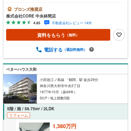
間9:30-19:30】年中無休（※年末年始除く）上記時間はお電
話が繋がりやすくなっております。ぜひお気軽にご連絡下
ブロンズ推奨店
さい！現地を見学される場合は「室内・現地を見学する
株式会社CORE 中央林間店
（無料）」ボタンよりご希望の日時をご記入いただけます
4.85
不動産会社レビュー 14件
とスムーズにご案内が可能です。■キッズスペースもご用意
しております！お子様が退屈しないよう、DVD・おもち
資料をもらう
（無料）
ゃ・絵本・ぬりえなどキッズスペースも充実させておりま
す。■お車でのご来店の方には駐車場がございます。駐車場
完備しております！広々した駐車スペースですので、駐車
電話する
（通話料無料）
もラクラクです！■その他、各種ご相談もお気軽にどうぞ！
【住宅ローンのご相談】 ・頭金・自己資金が全くありま
せん… ・車のローンやその他の借り入れが残ってい
ベターハウス大和
る… ・勤続年数が短い、転職したばかり… ・過去に借
り入れを断れた事がある…もしこのような事でお悩みであ
小田急江ノ島線 「鶴間」駅 徒歩29分
れば、是非、一度ご相談頂ければと思います。
神奈川県大和市中央3丁目
1977年10月（築49年）
50戸 / 地上階数5階
5階 / 南 / 58.75m
/ 2LDK
2
リフォーム
1,380万円