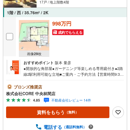
17戸 / 地上階数4階
1階 / 西 / 35.76m
/ 2K
2
998万円
成約でもらえる
画像
29
枚
おすすめポイント
阪本 量彦
●開放的な角部屋●ガーデニング等楽しめる専用庭付き●2路
線2駅利用可能な立地■ご案内・ご予約方法【営業時間9:30-
19:30】年中無休（※年末年始除く）上記時間はお電話が繋
がりやすくなっております。ぜひお気軽にご連絡下さい！
ブロンズ推奨店
現地を見学される場合は「室内・現地を見学する（無
株式会社CORE 中央林間店
料）」ボタンよりご希望の日時をご記入いただけますとス
4.85
不動産会社レビュー 14件
ムーズにご案内が可能です。■キッズスペースもご用意して
おります！お子様が退屈しないよう、DVD・おもちゃ・絵
資料をもらう
（無料）
本・ぬりえなどキッズスペースも充実させております。■お
車でのご来店の方には駐車場がございます。駐車場完備し
ております！広々した駐車スペースですので、駐車もラク
電話する
（通話料無料）