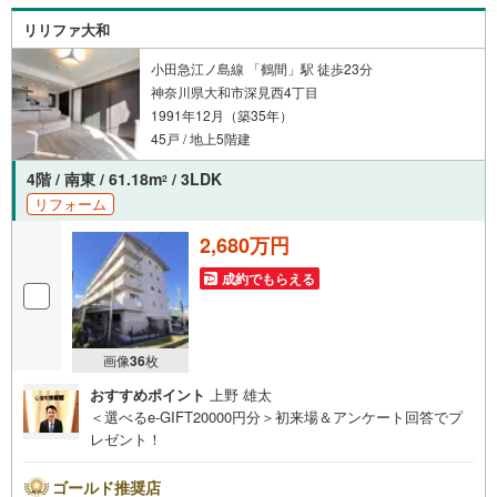
リリファ大和
小田急江ノ島線 「鶴間」駅 徒歩23分
神奈川県大和市深見西4丁目
1991年12月（築35年）
45戸 / 地上5階建
4階 / 南東 / 61.18m
/ 3LDK
2
リフォーム
2,680万円
成約でもらえる
画像
36
枚
おすすめポイント
上野 雄太
＜選べるe-GIFT20000円分＞初来場＆アンケート回答でプ
レゼント！
ゴールド推奨店