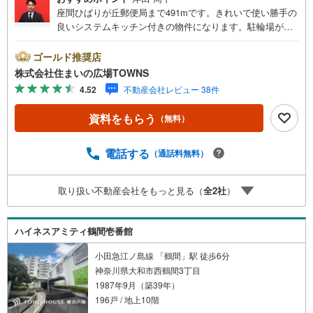
座間ひばりが丘郵便局まで491mです。きれいで使い勝手の
良いシステムキッチン付きの物件になります。駐輪場が利
用できるので、自転車の盗難の心配がありません。広々と
したリビングに充実設備のキッチンを備えた4LDK。歩道が
ゴールド推奨店
整備されています。寒い季節も安心の追い焚き機能付きで
株式会社住まいの広場TOWNS
す。スムーズに購入まで辿り着けるということも中古マン
4.52
不動産会社レビュー 38件
ションの利点です。【年中無休/9:00～21:00】人気物件は
特にお問い合わせが集中するため、お早めにお電話下さ
資料をもらう
（無料）
い。「室内・現地を見学する」ボタンよりご予約頂くとご
見学がスムーズです。■その他、各種ご相談も承っておりま
す。○住宅ローンのご相談○ライフプランのシミュレーショ
電話する
（通話料無料）
ン■住まいの広場TOWNSからお客様へ経験豊富なスタッフ
が親身になってお客様に合った物件をご紹介させて頂きま
取り扱い不動産会社をもっと見る（
全
2
社
）
す！ /他社様掲載物件も併せてご紹介可能ですのでお気軽に
お問い合わせ下さい♪駐車場もございますので、お車での
お越しも大歓迎です！
ハイネスアミティ鶴間壱番館
小田急江ノ島線 「鶴間」駅 徒歩6分
神奈川県大和市西鶴間3丁目
1987年9月（築39年）
196戸 / 地上10階