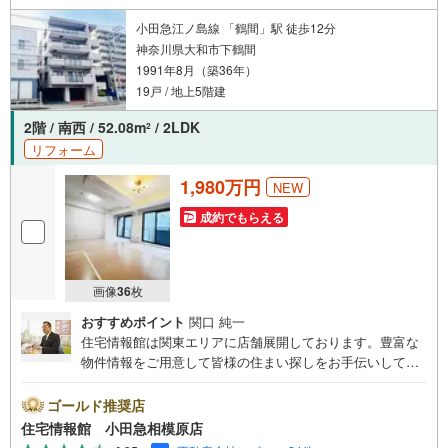
小田急江ノ島線 「鶴間」駅 徒歩12分
神奈川県大和市下鶴間
1991年8月（築36年）
19戸 / 地上5階建
2階 / 南西 / 52.08m
/ 2LDK
2
リフォーム
1,980万円
NEW
成約でもらえる
画像
36
枚
おすすめポイント
関口 純一
住宅情報館は関東エリアに店舗展開しております。豊富な
物件情報をご用意して皆様の住まい探しをお手伝いしてお
ります。まずは最寄りの住宅情報館にお気軽にご相談くだ
さい。【営業時間 10:00～19:00 火曜・水曜（祝日の場
ゴールド推奨店
合は営業いたします）】「資料請求」「内覧」のお問い合
住宅情報館 小田急相模原店
わせは上記時間内ですとスムーズにご対応が可能です。ス