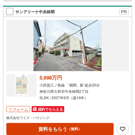
検
索
サンアリーナ中央林間
PR
条
件
で
通
知
を
受
け
取
る
5,698万円
・
小田急江ノ島線 「鶴間」駅 徒歩20分
条
神奈川県大和市中央林間2丁目
件
3LDK / 2007年9月（築19年）
を
マ
リフォーム
成約でもらえる
イ
株式会社ワイズ・ハウジング
ペ
資料をもらう
ー
（無料）