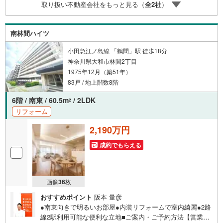
取り扱い不動産会社をもっと見る（
全
2
社
）
南林間ハイツ
小田急江ノ島線 「鶴間」駅 徒歩18分
神奈川県大和市林間2丁目
1975年12月（築51年）
83戸 / 地上階数8階
6階 / 南東 / 60.5m
/ 2LDK
2
リフォーム
2,190万円
成約でもらえる
画像
36
枚
おすすめポイント
阪本 量彦
●南東向きで明るいお部屋●内装リフォームで室内綺麗●2路
線2駅利用可能な便利な立地■ご案内・ご予約方法【営業時