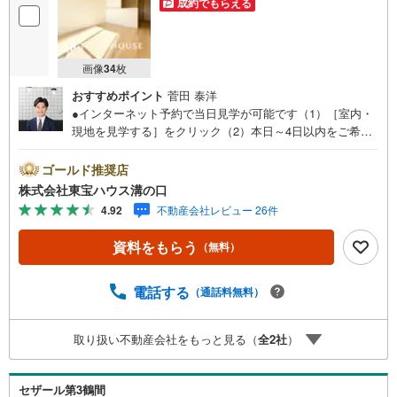
成約でもらえる
画像
34
枚
おすすめポイント
菅田 泰洋
●インターネット予約で当日見学が可能です（1）［室内・
現地を見学する］をクリック（2）本日～4日以内をご希望
の方は「ご要望・ご質問欄」に希望日時をご記入くださ
い！●10:00～21:00はお電話でのお問い合わせがスムーズで
ゴールド推奨店
す。【Yahoo！ 不動産キャンペーン対象店舗】当店で物件
株式会社東宝ハウス溝の口
を成約するとPayPayポイントがもらえる「Yahoo！不動産
4.92
不動産会社レビュー 26件
物件ご成約キャンペーン」の対象になります。「資料をも
らう」「見学予約をする」ボタンからお問い合わせくださ
資料をもらう
（無料）
い。※必ずYahoo！ JAPAN IDでログインしてください。※P
ayPayポイントは出金と譲渡はできません。たくさんのお
客様からのお言葉に感謝してこれからも楽しく素敵なお家
電話する
（通話料無料）
探しをお約束します。お家探しを始めてみようと思われた
らまずは、お気軽に東宝ハウス溝の口に相談してみません
取り扱い不動産会社をもっと見る（
全
2
社
）
か？何も決まっていなくて大丈夫！まずはお客様の夢をお
聞かせ下さい！未来の「不安」を「安心」に変える「未来
カレンダー」もご来店時に好評です。スタッフ一同いつで
セザール第3鶴間
もお客様のお問合せをお待ちしております。