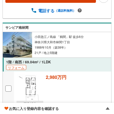
電話する
（通話料無料）
サンピア南林間
小田急江ノ島線 「鶴間」駅 徒歩6分
神奈川県大和市林間1丁目
1988年10月（築38年）
21戸 / 地上5階建
1階 / 南西 / 69.04m
/ 1LDK
2
リフォーム
2,980万円
画像
10
枚
お気に入り登録内容を確認する