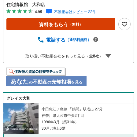
住宅情報館 大和店
4.95
不動産会社レビュー 22件
資料をもらう
（無料）
電話する
（通話料無料）
取り扱い不動産会社をもっと見る（
全
8
社
）
あなた
不動産
売却相場
の
の
を見る
グレイス大和
小田急江ノ島線 「鶴間」駅 徒歩27分
神奈川県大和市中央2丁目
1996年3月（築31年）
30戸 / 地上6階