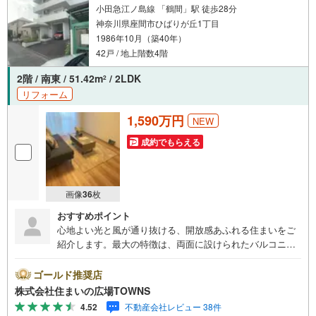
小田急江ノ島線 「鶴間」駅 徒歩28分
神奈川県座間市ひばりが丘1丁目
1986年10月（築40年）
42戸 / 地上階数4階
2階 / 南東 / 51.42m
/ 2LDK
2
リフォーム
1,590万円
NEW
成約でもらえる
画像
36
枚
おすすめポイント
心地よい光と風が通り抜ける、開放感あふれる住まいをご
紹介します。最大の特徴は、両面に設けられたバルコニー
が生み出す明るさと通風の良さ。眺望も良好で、日々の暮
らしに心地よい潤いを与えてくれます。室内は内外装とも
ゴールド推奨店
にリノベーションを施し、洗練された空間へと生まれ変わ
株式会社住まいの広場TOWNS
りました。システムキッチンには家事の負担を軽減する食
4.52
不動産会社レビュー 38件
器洗乾燥機を完備。さらに、家具・家電や照明器具があら