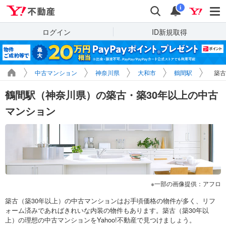
Yahoo!不動産
検索
通知
i
ログイン
ID新規取得
中古マンション
神奈川県
大和市
鶴間駅
築古
鶴間駅（神奈川県）の築古・築30年以上の中古
マンション
一部の画像提供：アフロ
築古（築30年以上）の中古マンションはお手頃価格の物件が多く、リフ
ォーム済みであればきれいな内装の物件もあります。築古（築30年以
上）の理想の中古マンションをYahoo!不動産で見つけましょう。