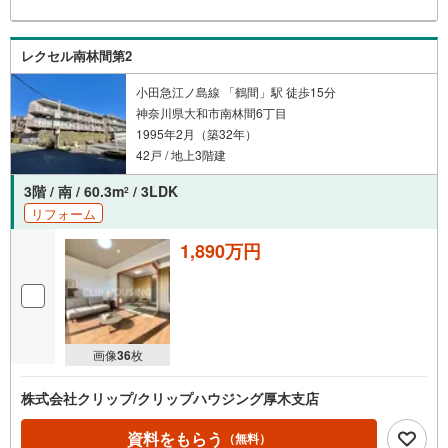
ラクです！■その他、各種ご相談もお気軽にどうぞ！【住宅
ローンのご相談】 ・頭金・自己資金が全くありませ
ん… ・車のローンやその他の借り入れが残ってい
レクセル南林間第2
る… ・勤続年数が短い、転職したばかり… ・過去に借
り入れを断れた事がある…もしこのような事でお悩みであ
小田急江ノ島線 「鶴間」駅 徒歩15分
れば、是非、一度ご相談頂ければと思います。
神奈川県大和市南林間6丁目
1995年2月（築32年）
42戸 / 地上3階建
3階 / 南 / 60.3m
/ 3LDK
2
リフォーム
1,890万円
画像
36
枚
株式会社クリップ/クリップハウジング厚木支店
資料をもらう
（無料）