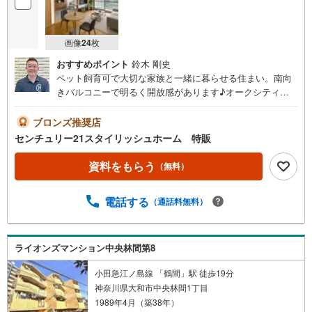
画像
24
枚
おすすめポイント
鈴木 剛史
ペット飼育可で大切な家族と一緒に暮らせる住まい。南向
きバルコニーで明るく開放感があります♪オークシティが
ありお買い物に便利な住環境です。都市ガス利用で日々の
暮らしやすさにも配慮されています。◆ご見学について◆
ブロンズ推奨店
平日、土日、早朝、夜間いつでもご見学可能です。ご自宅
センチュリー21スタイリッシュホーム 特販
までの送迎等、お気軽にご相談ください。車内チャイルド
シートもございます！お客様のご都合に合わせたご提案を
資料をもらう
（無料）
させて頂きます。◆店舗について◆・店舗前お客様専用駐
車場10台完備・個室3部屋、キッズスペース、ベビーベッ
電話する
（通話料無料）
ド、その他アメニティ完備・20種類以上の豊富なドリンク
ご用意ございます！・わたあめやポップコーンの配布な
ど、定期的にイベント開催！◆アフターサービス◆・スポ
ーツ観戦や劇場のチケットプレゼント・定期メンテナンス
ライオンズマンション中央林間第8
のご案内・火災保険の見直し・ファイナンシャルプランナ
ー・行政書士相談 など無料の住宅ローン事前審査がオス
小田急江ノ島線 「鶴間」駅 徒歩19分
スメです！審査は簡単！回答は最短1日で出ます！お気軽に
神奈川県大和市中央林間1丁目
ご連絡ください。
1989年4月（築38年）