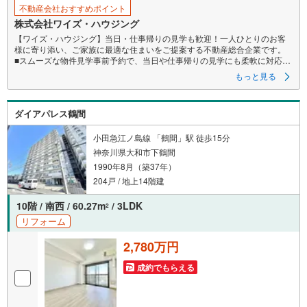
不動産会社おすすめポイント
株式会社ワイズ・ハウジング
【ワイズ・ハウジング】当日・仕事帰りの見学も歓迎！一人ひとりのお客
様に寄り添い、ご家族に最適な住まいをご提案する不動産総合企業です。
■スムーズな物件見学事前予約で、当日や仕事帰りの見学にも柔軟に対応い
たします。現地や店舗での待ち合わせ、最寄駅・周辺施設での合流、ご
もっと見る
自宅へのお迎えなど、ご希望の場所を指定いただけます。
※鍵の手配が必要な場合や、居住中の物件は即日対応が難しい場合もござい
ます 。お早めにお問い合わせください。
ダイアパレス鶴間
■ネット非公開情報もご紹介事前にご希望の「広さ・価格・エリア」や住み
替えのきっかけをお聞かせいただければ、ネット掲載不可の限定情報
や、新規公開予定の物件資料も併せてご用意いたします。
小田急江ノ島線 「鶴間」駅 徒歩15分
■安心の資金計画・売却サポート将来の金銭的な不安には、提携ファイナン
神奈川県大和市下鶴間
シャルプランナー（FP）がライフプランに合わせた資金計画をお答えし
1990年8月（築37年）
ます 。また、購入だけでなく、将来の住み替えやご売却の相談まで長期的
にサポートいたします。
204戸 / 地上14階建
営業時間（9:00～18:00）はお電話が繋がりやすくなっております 。人気物
件は早期終了の可能性があるため、お早めにお問い合わせください！
10階 / 南西 / 60.27m
/ 3LDK
2
リフォーム
2,780万円
成約でもらえる