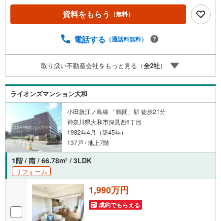
かじめ備わっているため、準備の手間やコストを抑えてス
資料をもらう
（無料）
ムーズに新生活をスタートできるのが大きな魅力です。全
居室に収納があり、お部屋をすっきりと使える工夫も凝ら
されています。周辺は閑静な住宅街ながら、スーパーや小
電話する
（通話料無料）
学校が徒歩10分圏内に揃う充実の住環境。2沿線利用可能で
都心へのアクセスも良好です。耐震構造や瑕疵保証、フラ
取り扱い不動産会社をもっと見る（
全
2
社
）
ット35適合など、目に見えない安心面もしっかりとサポー
トされています。即入居も可能ですので、新生活のイメー
ジを膨らませながら、ぜひ一度現地でこの心地よさをご体
ライオンズマンション大和
感ください。
小田急江ノ島線 「鶴間」駅 徒歩21分
神奈川県大和市深見西6丁目
1982年4月（築45年）
137戸 / 地上7階
1階 / 南 / 66.78m
/ 3LDK
2
リフォーム
1,990万円
成約でもらえる