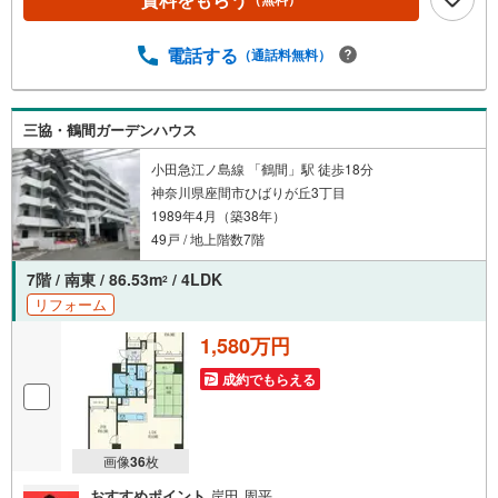
電話する
（通話料無料）
三協・鶴間ガーデンハウス
小田急江ノ島線 「鶴間」駅 徒歩18分
神奈川県座間市ひばりが丘3丁目
1989年4月（築38年）
49戸 / 地上階数7階
7階 / 南東 / 86.53m
/ 4LDK
2
リフォーム
1,580万円
成約でもらえる
画像
36
枚
おすすめポイント
岸田 周平