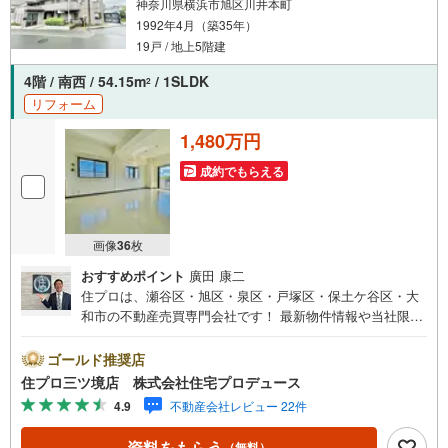
神奈川県横浜市旭区川井本町
1992年4月（築35年）
19戸 / 地上5階建
4階 / 南西 / 54.15m
/ 1SLDK
2
リフォーム
1,480万円
成約でもらえる
画像
36
枚
おすすめポイント
廣田 康二
住プロは、瀬谷区・旭区・泉区・戸塚区・保土ケ谷区・大
和市の不動産売買専門会社です！ 最新物件情報や当社限定
の物件情報も多数ご用意！お気軽にお問合せ下さい!!
ゴールド推奨店
住プロ三ツ境店 株式会社住宅プロデュース
4.9
不動産会社レビュー 22件
資料をもらう
（無料）