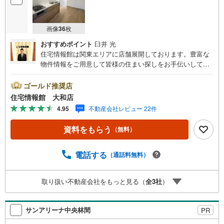
画像
36
枚
おすすめポイント
臼井 光
住宅情報館は関東エリアに店舗展開しております。豊富な
物件情報をご用意して皆様の住まい探しをお手伝いしてお
ります。まずは最寄りの住宅情報館にお気軽にご相談くだ
さい。住宅ローン相談会も同時開催中無理のない住宅ロー
ゴールド推奨店
ンの試算やご購入の際にかかる諸費用の概算も行っており
住宅情報館 大和店
ます。しっかりとした資金計画のアドバイスをさせて頂き
4.95
不動産会社レビュー 22件
ますので、お気軽にご相談ください。
資料をもらう
（無料）
電話する
（通話料無料）
取り扱い不動産会社をもっと見る（
全
3
社
）
サンアリーナ中央林間
PR