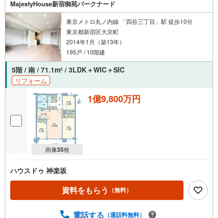
MajestyHouse新宿御苑パークナード
東京メトロ丸ノ内線 「四谷三丁目」駅 徒歩10分
東京都新宿区大京町
2014年1月（築13年）
195戸 / 10階建
5階 / 南 / 71.1m
/ 3LDK＋WIC＋SIC
2
リフォーム
1億9,800万円
画像
35
枚
ハウスドゥ 神楽坂
資料をもらう
（無料）
電話する
（通話料無料）