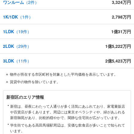
■頭金0円からのご購入可能です■（諸費用もOK）
ワンルーム
（
2
件）
3,324万円
お気軽にお問い合わせください。
1K/1DK
（
1
件）
2,798万円
1LDK
（
19
件）
1億31万円
2LDK
（
29
件）
1億5,222万円
3LDK
（
11
件）
2億5,423万円
物件が所在する市区町村を対象とした平均価格を表示しています。
賃貸中の物件を除いています。
新
新宿区のエリア情報
宿
新宿は、昼夜にわたって人通りが多く活気にあふれており、家電量販店
区
や百貨店が多くあります。周辺には東京オペラシティや、緑があふれる
に
新宿御苑があり、比較的穏やかで、閑静な住宅街が広がっています。
関
学生街でもある高田馬場駅周辺は、安価な飲食店が多いことで知られて
す
います。
る