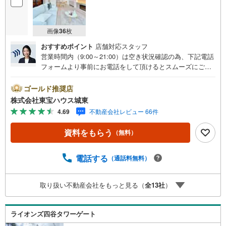
画像
36
枚
おすすめポイント
店舗対応スタッフ
営業時間内（9:00～21:00）は空き状況確認の為、下記電話
フォームより事前にお電話をして頂けるとスムーズにご案
内ができます。▽TOHO HOUSE CLUB▽現時点の未来
カレンダーの作成▽ご購入後もお客様の人生のパートナー
ゴールド推奨店
として暮らしの「安心」を守り続けます。【Yahoo！ 不動
株式会社東宝ハウス城東
産キャンペーン対象店舗】当店で物件を成約するとPayPay
4.69
不動産会社レビュー 66件
ボーナスライトがもらえる「Yahoo！ 不動産 物件ご成約キ
ャンペーン」の対象になります。「資料をもらう」「見学
資料をもらう
（無料）
予約をする」ボタンからお問い合わせください。※必ずYah
oo！ JAPAN IDでログインしてください。※PayPayボーナ
スライトは出金と譲渡はできません。ご案内・詳細な資料
電話する
（通話料無料）
のご請求はお気軽にどうぞ♪お電話でのお問い合わせも常
時受け付けております！■頭金0円からのご購入可能です■
取り扱い不動産会社をもっと見る（
全
13
社
）
（諸費用もOK）お気軽にお問い合わせください。
ライオンズ四谷タワーゲート