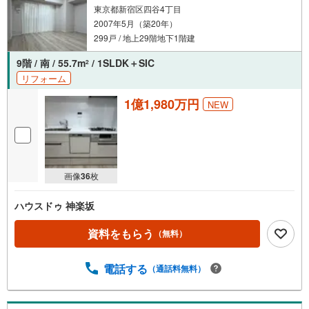
きます。
東京都新宿区四谷4丁目
2007年5月（築20年）
299戸 / 地上29階地下1階建
9階 / 南 / 55.7m
/ 1SLDK＋SIC
2
リフォーム
1億1,980万円
NEW
画像
36
枚
ハウスドゥ 神楽坂
資料をもらう
（無料）
電話する
（通話料無料）