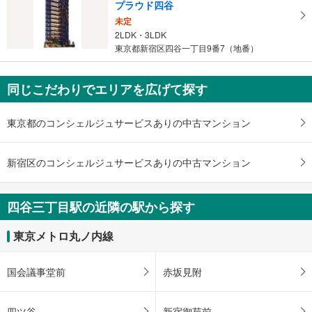
プラウド四谷
取
未定
る
2LDK・3LDK
・
東京都新宿区四谷一丁目9番7（地番）
条
件
を
同じこだわりでエリアを広げて探す
マ
イ
東京都のコンシェルジュサービスありの中古マンション
ペ
ー
ジ
新宿区のコンシェルジュサービスありの中古マンション
に
保
四谷三丁目駅の近隣の駅から探す
存
す
東京メトロ丸ノ内線
る
国会議事堂前
赤坂見附
四ツ谷
新宿御苑前