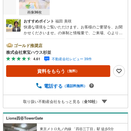
画像
36
枚
おすすめポイント
福田 美咲
快適な環境をご覧いただけます。お客様のご要望を、お聞
かせくださいませ。の体制と情報量で、ご来場、心よりお
待ちしております。・ 未来を予測し人生設計から始まる
「未来カレンダー」のご提案。・ 未来に起こるであろうご
ゴールド推奨店
自宅リフォームをオンライン上でご提案「ミラカレクラ
株式会社東宝ハウス杉並
ブ」。・ 不動産売却時、ご自宅を綺麗にかつ瀟洒にさせる
4.61
不動産会社レビュー 39件
CG加工ホームステイジングサービス。・ 購入者様へ、税
理士による確定申告の無料セミナーをご招待いたします。
資料をもらう
（無料）
◆ご予約に際して◆日時のご希望をお伝えください。（も
ちろん当日でも対応可能です）事前に鍵等の手配や内覧
（居住中物件）の手配が必要な場合がございますのでご容
電話する
（通話料無料）
赦ください。事前にご連絡をいただけると、スムーズなご
案内が可能となりますのでお手数ですがご一報ください。
取り扱い不動産会社をもっと見る（
全
10
社
）
◆物件のご案内は◆弊社へのご来社、お客様宅へのお迎
え・最寄駅での待ち合わせ、物件周辺のコンビニ等でお待
ち合わせなど、ご希望をお伝えください。ご希望条件をお
Lions四谷TowerGate
伝え頂けましたら、ご見学希望物件以外の資料も用意して
参ります。もちろん他の物件も併せてご案内させていただ
東京メトロ丸ノ内線 「四谷三丁目」駅 徒歩5分