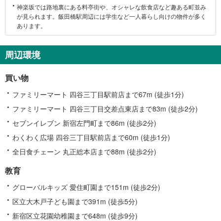
神楽坂では路地裏にある料亭街や、オシャレな飲食店など趣ある町並み
情
が見られます。飯田橋駅周辺には学生など一人暮らし向けの物件が多く
報
あります。
周辺環境
買い物
ファミリーマート 四谷三丁目駅前店まで67m (徒歩1分)
ファミリーマート 四谷三丁目交差点東店まで83m (徒歩2分)
セブンイレブン 新宿左門町まで86m (徒歩2分)
わくわく広場 四谷三丁目駅前店まで60m (徒歩1分)
全日食チェーン 丸正総本店まで88m (徒歩2分)
教育
グローバルキッズ 愛住町園まで151m (徒歩2分)
区立大木戸子ども園まで391m (徒歩5分)
新宿区立花園幼稚園まで648m (徒歩9分)