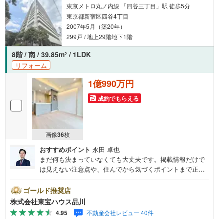
東京メトロ丸ノ内線 「四谷三丁目」駅 徒歩5分
東京都新宿区四谷4丁目
2007年5月（築20年）
299戸 / 地上29階地下1階
8階 / 南 / 39.85m
/ 1LDK
2
リフォーム
1億990万円
成約でもらえる
画像
36
枚
おすすめポイント
永田 卓也
まだ何も決まっていなくても大丈夫です。掲載情報だけで
は見えない注意点や、住んでから気づくポイントまで正直
にお伝えします。東宝ハウス品川では、良いことも悪いこ
とも包み隠さずお伝えし、「納得して選ぶ」ためのサポー
ゴールド推奨店
トを大切にしています。現地でしか分からないリアルな情
株式会社東宝ハウス品川
報も含めて、一緒に後悔しない住まい探しを進めていきま
4.95
不動産会社レビュー 40件
しょう。まずはお気軽にご相談ください。【Yahoo！ 不動