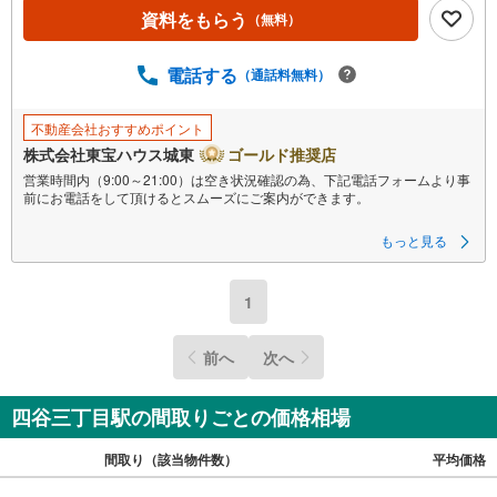
資料をもらう
（無料）
電話する
（通話料無料）
不動産会社おすすめポイント
株式会社東宝ハウス城東
ゴールド推奨店
営業時間内（9:00～21:00）は空き状況確認の為、下記電話フォームより事
前にお電話をして頂けるとスムーズにご案内ができます。
▽TOHO HOUSE CLUB
もっと見る
▽現時点の未来カレンダーの作成
▽ご購入後もお客様の人生のパートナーとして暮らしの「安心」を守り続
けます。
1
【Yahoo！ 不動産キャンペーン対象店舗】
当店で物件を成約するとPayPayボーナスライトがもらえる
前へ
次へ
「Yahoo！ 不動産 物件ご成約キャンペーン」の対象になります。
「資料をもらう」「見学予約をする」ボタンからお問い合わせください。
※必ずYahoo！ JAPAN IDでログインしてください。
※PayPayボーナスライトは出金と譲渡はできません。
四谷三丁目駅の間取りごとの価格相場
ご案内・詳細な資料のご請求はお気軽にどうぞ♪
間取り（該当物件数）
平均価格
お電話でのお問い合わせも常時受け付けております！