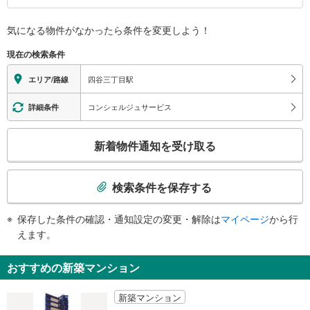
ター、信濃町シニア活動館、慶應義塾大学病院、四谷区民センター、四谷区民
バリアフリー状況
ホール、四谷特別出張所、四谷図書館、新宿御苑（大木戸門）、新宿通り、外
気になる物件がなかったら
条件を変更しよう！
※段差なしでの移動経路
苑東通り、外苑西通り、大京町、信濃町、内藤町
（○：有り △：要駅員設備 ×：無し）
２出口
現在の検索条件
地上⇔改札⇔ホーム：○
四谷消防署、消防博物館、バスのりば、四谷ひろば（東京おもちゃ美術館）、
（※一部の経路：△）
四谷三丁目駅
エリア/路線
都営新宿線曙橋駅、花園小学校、富久小学校、新宿通り、外苑東通り、外苑西
エレベータ
通り、四谷３・４丁目、愛住町、舟町、住吉町、新宿１丁目
・舟町方面改札⇔２番出口
コンシェルジュサービス
詳細条件
３出口
・左門町方面改札⇔３番出口
バスのりば、信濃町子ども家庭支援センター、信濃町シニア活動館、四谷警察
トイレ
こ
署、新宿通り、外苑東通り、四谷２・３丁目、左門町、須賀町、若葉１−３丁
新着物件通知を受け取る
《多機能トイレ》
の
目、信濃町
・舟町方面改札外
検
４出口
その他
索
検索条件を保存する
みずほ銀行、三菱ＵＦＪ銀行、四谷保健センター、四谷税務署、中央大学市ヶ
・階段昇降機（各ホーム相互連絡通路）
条
谷キャンパス、警視庁第五機動隊、新宿通り、外苑東通り、四谷２・３丁目、
件
三栄町、荒木町、片町
保存した条件の確認・通知設定の変更・解除は
マイページ
から行
で
えます。
通
知
おすすめの新築マンション
を
受
新築マンション
け