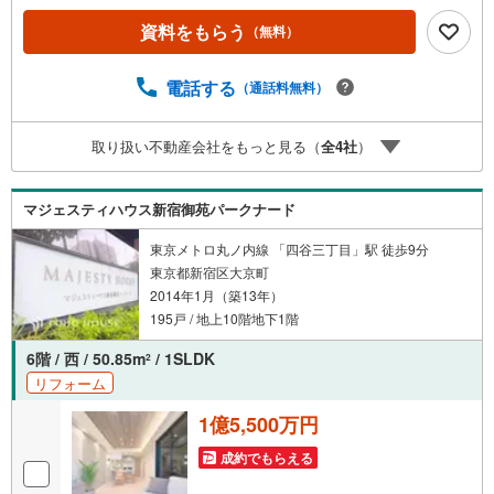
産キャンペーン対象店舗】当店で物件を成約するとPayPay
資料をもらう
（無料）
ボーナスライトがもらえる「Yahoo！ 不動産 物件ご成約キ
ャンペーン」の対象になります。「資料をもらう」「見学
予約をする」ボタンからお問い合わせください。※必ずYah
電話する
（通話料無料）
oo！ JAPAN IDでログインしてください。※PayPayボーナ
スライトは出金と譲渡はできません。ご案内・詳細な資料
取り扱い不動産会社をもっと見る（
全
4
社
）
のご請求はお気軽にどうぞ♪お電話でのお問い合わせも常
時受け付けております！お気軽にお問い合わせください。
マジェスティハウス新宿御苑パークナード
東京メトロ丸ノ内線 「四谷三丁目」駅 徒歩9分
東京都新宿区大京町
2014年1月（築13年）
195戸 / 地上10階地下1階
6階 / 西 / 50.85m
/ 1SLDK
2
リフォーム
1億5,500万円
成約でもらえる