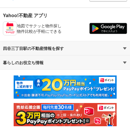
Yahoo!不動産 アプリ
地図でサクッと物件探し
物件比較が手軽にできる
四谷三丁目駅の不動産情報を探す
暮らしのお役立ち情報
不動産・住宅
賃貸住宅
マンションカタログ
教えて！住まいの先生
新築マンション
中古マンション
新築一戸建て
中古一戸建て
注文住宅
土地
売却査定