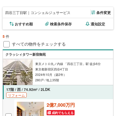
四谷三丁目駅｜コンシェルジュサービス
条件変更
おすすめ順
検索条件保存
通知設定
5
件
すべての物件をチェックする
クラッシィタワー新宿御苑
東京メトロ丸ノ内線 「四谷三丁目」駅 徒歩6分
東京都新宿区四谷4丁目
2024年10月（築2年）
280戸 / 地上35階
17階 / 西 / 74.92m
/ 2LDK
2
リフォーム
2億7,000万円
成約でもらえる