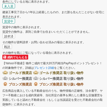
条件にしている土地に表示されます。
未入居
建築工事完了日から1年以上経過したものの、まだ誰も住んだことがない住宅に
表示されます。
賃貸中
賃貸中の物件に表示されます。
賃貸中の物件は、原則ご自身でお住まいいただくことができません。
請求済
その物件が資料請求・お問い合わせ済みの場合に表示されます。
既読
その物件を既にご覧になっている場合に表示されます。
成約でもらえる
【Yahoo!不動産】物件ご成約で最大20万円相当PayPayポイントプレゼント！
の対象物件です。詳細は
プレゼント詳細
をご覧ください。
ゴールド推奨店
ゴールド推奨店 取り扱い物件
シルバー推奨店
シルバー推奨店 取り扱い物件
ブロンズ推奨店
ブロンズ推奨店 取り扱い物件
広告商品を購入している不動産会社のうち、物件情報の正確性、法令遵守、ヤ
フー不動産における成約実績等、当社所定の基準を満たした優良な店舗運営を
実践していると認めた不動産会社（もしくは当該認定を受けた不動産会社の取
扱物件）に表示されます。