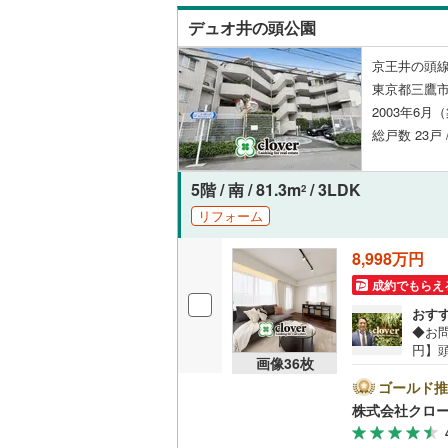
デュオ井の頭公園
いすみ鉄
京王井の頭線
IGRいわ
東京都三鷹市
2003年6月
弘南鉄道
総戸数 23戸
由利高原
5階 / 南 / 81.3m
/ 3LDK
2
長野電鉄
リフォーム
宇都宮ラ
8,998万円
鹿島臨海
成約でもらえ
小湊鐵道
(
おす
◆お問い合わせ
上毛電気
円】頭
画像
36
枚
35
流鉄流山
礼に
ゴールド推
徒歩
株式会社クロ
京成本線
(
す。
にちょ