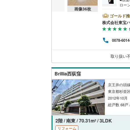
ローン
オンライン対
桜井線
(
30
画像
36
枚
を成約
キャ
ゴールド推
オンライ
阪和線
(
10
ンから
株式会社東宝
い。
おおさか
のご
オンライ
す！
内子線
(
0
)
0078-6014
鳴門線
(
0
)
取り扱い
土讃線
(
0
)
鹿児島本
Brillia西荻窪
三角線
(
8
)
京王井の頭線
東京都杉並区
長崎本線
(
2012年10
佐世保線
(
総戸数 68戸 
豊肥本線
(
2階 / 南東 / 70.31m
/ 3LDK
2
日南線
(
3
)
リフォーム