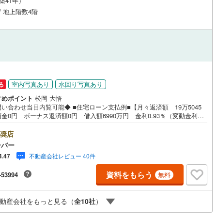
（築41年）
 / 地上階数4階
営地下鉄東山線
(
210
)
名古屋市営地下鉄名城線
(
266
)
営地下鉄桜通線
(
153
)
名古屋市営地下鉄上飯田線
(
27
)
地下鉄烏丸線
(
88
)
京都市営地下鉄東西線
(
111
)
tro今里筋線
(
85
)
OsakaMetro御堂筋線
(
273
)
室内写真あり
水回り写真あり
る
tro四つ橋線
(
170
)
OsakaMetro中央線
(
153
)
すめポイント
松岡 大悟
い合わせ当日内覧可能◆ ■住宅ローン支払例■【月々返済額 19万5045
金0円 ボーナス返済額0円 借入額6990万円 金利0.93％（変動金利）
tro堺筋線
(
129
)
神戸市営地下鉄西神・山手線
(
119
)
年返済の場合 ●住宅ローン、諸費用ローンお気軽にご相談下さい！杉並区
に佇むエンゼルハイム荻窪。京王井の頭線「三鷹台」駅から徒歩13分のほ
奨店
下鉄空港線
(
81
)
福岡市地下鉄箱崎線
(
9
)
中央線・総武線「西荻窪」駅にも徒歩14分の立地。あの「吉祥寺」駅にも
ーバー
22分にてアクセス可能なため、便利な生活を堪能できます。1986年築の建
不動産会社レビュー 40件
4.47
鉄筋コンクリート造4階建ての全12世帯。新耐震基準に準拠した設計のマン
2
)
函館市電
(
2
)
ンです。お部屋は1階部分、南向きの角部屋で、広い専用庭付き＆室内フル
資料をもらう
-53994
無料
ベーション。■今すぐ見たい！■ローンが心配■買う方が得なの？■分からな
りび鉄道
(
0
)
わたらせ渓谷鐵道
(
0
)
、何でもご相談下さい。■随時！内覧可能です！■平日・土日・祝祭日…日
時間はいつでも調整可能。ご指定の場所にお車でお迎えに上がります。■不
行
(
1
)
会津鉄道
(
0
)
動産会社をもっと見る（
全
10
社
）
購入のご相談も随時開催中！■ ○住宅ローンのご相談 ○買換えのご相
○ご自宅査定のご相談 ○弊社買取も行っております！
縦貫鉄道
(
0
)
しなの鉄道北しなの線
(
1
)