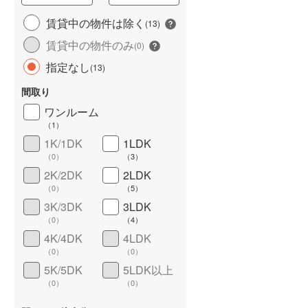
城端線
(
0
)
賃貸中の物件は除く
(
13
)
賃貸中の物件のみ
関西本線（JR西日本）
(
94
)
(
0
)
指定なし
(
13
)
大阪環状線
(
270
)
間取り
山陽本線（JR西日本）
(
188
)
ワンルーム
姫新線
(
13
)
（
1
）
1K/1DK
1LDK
ワイドバルコニー
（
8
）
吉備線
(
2
)
（
0
）
（
3
）
芸備線
(
7
)
2K/2DK
2LDK
（
0
）
（
5
）
可部線
(
5
)
3K/3DK
3LDK
（
0
）
（
4
）
宇部線
(
0
)
4K/4DK
4LDK
山陰本線
(
67
)
（
0
）
（
0
）
5K/5DK
5LDK以上
境線
(
0
)
（
0
）
（
0
）
奈良線
(
61
)