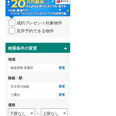
・
条
武蔵野線
(
322
)
件
を
ゲストルーム
横須賀線
(
279
)
（
0
）
成約プレゼント対象物件
マ
青梅線
(
51
)
イ
見学予約できる物件
ペ
小海線
(
0
)
ー
ＴＶモニタ付インターホン
ジ
京浜東北線
(
1,127
)
に
検索条件の変更
（
9
）
保
総武線
(
807
)
存
地域
す
御殿場線
(
19
)
る
都道府県 未選択
変更
中央本線（JR東海）
(
112
)
路線・駅
太多線
(
1
)
京王井の頭線
変更
名松線
(
0
)
三鷹台
変更
東海道本線（JR西日本）
(
603
)
価格
下限なし
上限なし
~
小浜線
(
0
)