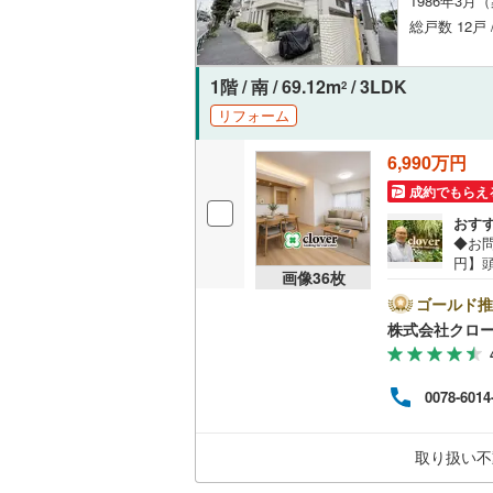
1986年3月
総戸数 12戸
名古屋市
1階 / 南 / 69.12m
/ 3LDK
2
名古屋市
リフォーム
京都市営
6,990万円
OsakaMe
成約でもらえ
OsakaMe
おす
◆お問
円】頭
OsakaMe
画像
36
枚
35
松庵
ゴールド推
福岡市地
か、
株式会社クロ
徒歩
私鉄・その他
物は
札幌市電
(
ショ
0078-6014
リノ
道南いさ
い事
程・
阿武隈急
取り扱い不
動産
談 
秋田内陸