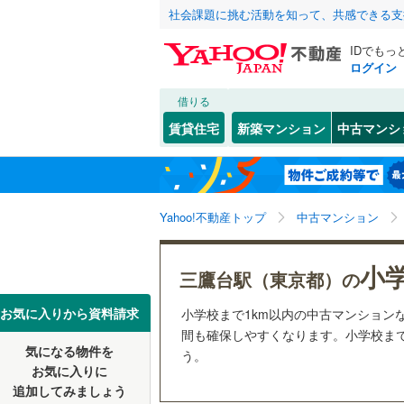
社会課題に挑む活動を知って、共感できる支
IDでもっ
ログイン
借りる
北海道
JR
北海道
函館本線
(
こだわり条件
リフォーム、
賃貸住宅
新築マンション
中古マンシ
石勝線
(
0
)
リノベー
東北
青森
（
8
）
根室本線
(
(
68
)
(
36
)
(
2
関東
東京
石北本線
(
Yahoo!不動産トップ
中古マンション
共用設備
常磐線
(
31
宅配ボッ
信越・北陸
新潟
小
三鷹台駅（東京都）の
富士見ケ丘
(
8
)
(
1
高崎線
(
27
トランク
(
13
)
東海
愛知
お気に入りから資料請求
小学校まで1km以内の中古マンション
両毛線
(
5
)
駐車場空
間も確保しやすくなります。小学校まで1
烏山線
(
7
)
気になる物件を
（
5
）
う。
近畿
大阪
お気に入りに
石巻線
(
2
)
追加してみましょう
管理・管理規