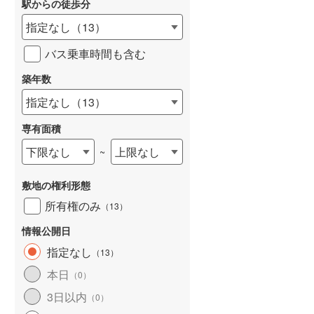
駅からの徒歩分
和歌山線
(
19
)
指定なし
（
13
）
東西線
(
153
)
バス乗車時間も含む
予讃線
(
13
)
築年数
詳しく見る
高徳線
(
29
)
指定なし
（
13
）
牟岐線
(
0
)
専有面積
山陽本線（JR九州）
(
3
)
下限なし
上限なし
~
篠栗線
(
17
)
敷地の権利形態
指宿枕崎線
(
29
)
所有権のみ
（
13
）
筑肥線
(
22
)
情報公開日
久大本線
(
42
)
指定なし
（
13
）
本日
（
0
）
日田彦山線
(
7
)
3日以内
（
0
）
筑豊本線
(
4
)