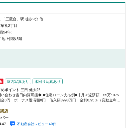
道
(
0
)
北越急行ほくほく線
(
0
)
 「三鷹台」駅 徒歩9分 他
て銀河鉄道
(
18
)
青い森鉄道
(
0
)
牟礼2丁目
（築24年）
弘南線
(
1
)
弘南鉄道大鰐線
(
1
)
 / 地上階数5階
鉄道鳥海山ろく線
(
0
)
福島交通飯坂線
(
1
)
長野線
(
2
)
上田電鉄別所線
(
1
)
イトレール
(
7
)
関東鉄道竜ケ崎線
(
2
)
鉄道大洗鹿島線
(
3
)
ひたちなか海浜鉄道湊線
(
0
)
室内写真あり
水回り写真あり
る
1
)
千葉都市モノレール
(
56
)
すめポイント
三田 健太郎
当日内覧可能◆ ■住宅ローン支払例■【月々返済額 25万1075
鉄道上毛線
(
2
)
秩父鉄道
(
7
)
金0円 ボーナス返済額0円 借入額8998万円 金利0.93％（変動金利）
年返済の場合●住宅ローン、諸費用ローンお気軽にご相談下さい！三鷹市牟
線
(
45
)
つくばエクスプレス
(
261
)
佇むデュオ井の頭公園。ペット飼育可能。京王井の頭線「三鷹台」駅まで
奨店
9分。吉祥寺駅も徒歩26分で利用可能です。周辺はとても閑静な住宅街で
ーバー
322
)
京成押上線
(
82
)
落ち着いた生活が望めます。井の頭恩賜公園まで徒歩18分。休日のお散歩
不動産会社レビュー 40件
4.47
うど良い距離です。建物は2003年6月築。新井組が施工。RC造5階建て、