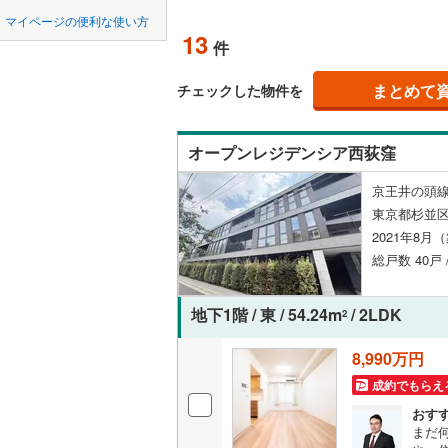
中国
鳥取
北上線
(
0
)
マイページの便利な使い方
ペット可
13
件
山田線
(
18
四国
徳島
配置、向き、
大湊線
(
0
)
まとめて
チェックした物件を
九州・沖縄
福岡
角住戸
（
只見線
(
0
)
オープンレジデンシア西荻窪
奥羽本線
(
階下に住
京王井の頭線
男鹿線
(
10
0
0
0
0
0
0
東京都杉並区
該当物件
該当物件
該当物件
該当物件
該当物件
該当物件
件
件
件
件
件
件
構造・規模・
羽越本線
(
2021年8月
総戸数 40戸
飯山線
(
0
)
耐震構造
湘南新宿
大規模（
地下1階 / 東 / 54.24m
/ 2LDK
2
(
711
)
（
0
）
8,990万円
外房線
(
44
成約でもらえ
立地
成田線
(
20
おす
最寄りの
まだ
東金線
(
4
)