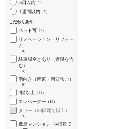
5日以内
（
1
）
北海道新幹線
(
0
)
1週間以内
（
2
）
山形新幹線
(
96
)
こだわり条件
東海道新幹線
(
186
)
ペット可
（
7
）
九州新幹線
(
47
)
リノベーション・リフォー
ム
（
8
）
駐車場空きあり（近隣を含
札幌市営地下鉄東豊線
(
1
)
む）
（
5
）
東京メトロ銀座線
(
262
)
南向き（南東・南西含む）
（
9
）
東京メトロ日比谷線
(
459
)
2階以上
（
11
）
東京メトロ有楽町線
(
501
)
エレベーター
（
12
）
東京メトロ副都心線
(
373
)
タワー（20階建て以上）
（
0
）
都営新宿線
(
376
)
低層マンション（4階建て
横浜市営地下鉄グリーンライン