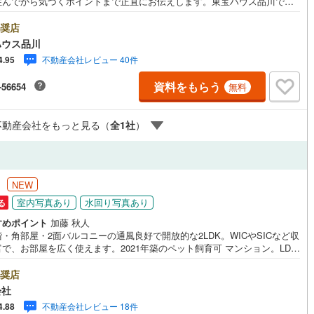
住んでから気づくポイントまで正直にお伝えします。東宝ハウス品川で
良いことも悪いことも包み隠さずお伝えし、「納得して選ぶ」ためのサポ
0
)
鶴見線
(
39
)
を大切にしています。現地でしか分からないリアルな情報も含めて、一緒
奨店
悔しない住まい探しを進めていきましょう。まずはお気軽にご相談くださ
ハウス品川
ルジュサービス
4
)
（
0
）
キッズルーム
根岸線
(
165
)
（
0
）
Yahoo！ 不動産キャンペーン対象店舗】当店で物件を成約するとPayPay
不動産会社レビュー 40件
4.95
スライトがもらえる「Yahoo！ 不動産 物件ご成約キャンペーン」の対象
8
)
中央本線（JR東日本）
(
427
)
ります。「資料をもらう」「見学予約をする」ボタンからお問い合わせく
資料をもらう
-56654
無料
。※必ずYahoo！ JAPAN IDでログインしてください。※PayPayボーナス
3
)
八高線
(
127
)
トは出金と譲渡はできません。ご案内・詳細な資料のご請求はお気軽にど
3
）
オール電化
（
0
）
♪お電話でのお問い合わせも常時受け付けております！お気軽にお問い合わ
不動産会社をもっと見る（
全
1
社
）
2
)
大糸線（JR東日本）
(
1
)
ださい。
各駅停車）
(
222
)
埼京線
(
705
)
全体
東海道本線（JR東海）
(
161
)
円
NEW
リー住宅
（
2
）
室内写真あり
水回り写真あり
る
飯田線
(
17
)
すめポイント
加藤 秋人
高山本線（JR東海）
(
6
)
・角部屋・2面バルコニーの通風良好で開放的な2LDK。WICやSICなど収
で、お部屋を広く使えます。2021年築のペット飼育可 マンション。LDK
ダイニング15畳以上
JR東海）
(
23
)
紀勢本線（JR東海）
(
0
)
帖、主寝室7帖のゆとりある住空間。中央線西荻窪駅徒歩4分の通勤通学に便
立地。 ・・・地域密着昭和建物です・・・ 西荻窪に創業44年、地域密着
奨店
博多南線
(
34
)
動産会社です。 不動産購入、買換えには、不安がつきもの。 物件の選定
会社
宅ローンはもちろん地域密着だからこその情報をお伝え、ご提案いたしま
不動産会社レビュー 18件
4.88
R西日本）
(
0
)
北陸本線
(
0
)