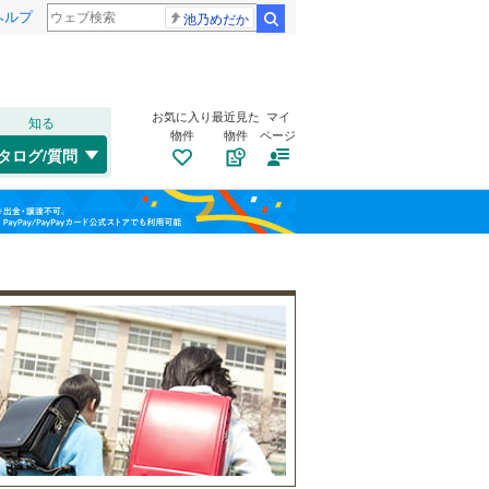
ヘルプ
池乃めだか
検索
お気に入り
最近見た
マイ
知る
物件
物件
ページ
千歳線
(
3
)
タログ/質問
日高本線
(
1
)
福島
宗谷本線
(
0
)
(
11
)
(
18
)
(
17
)
栃木
群馬
山梨
東北本線
(
348
)
川越線
(
118
)
自転車置き場
（
8
）
吾妻線
(
0
)
バイク置き場
（
6
）
日光線
(
7
)
防犯カメラ
（
8
）
仙石線
(
41
)
和歌山
大船渡線
(
0
)