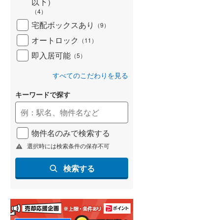
以下）
(
62
)
（
4
）
宅配ボックスあり
（
9
）
名古屋市営地下鉄鶴舞線
(
140
)
オートロック
（
11
）
名古屋市営地下鉄名港線
(
50
)
即入居可能
（
5
）
OsakaMetro長堀鶴見緑地線
(
203
)
すべてのこだわりを見る
OsakaMetro谷町線
(
321
)
キーワードで探す
OsakaMetro千日前線
(
195
)
神戸市営地下鉄海岸線
(
12
)
物件名のみで検索する
福岡市地下鉄七隈線
(
82
)
選択時には検索条件の保存不可
函館市電宝来・谷地頭線
(
0
)
検索する
真岡鐵道
(
0
)
山形鉄道フラワー長井線
(
0
)
えちごトキめき鉄道妙高はねうまラ