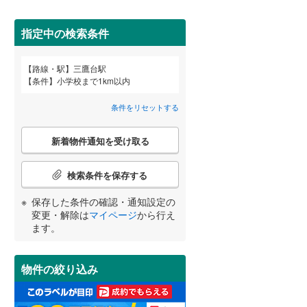
田沢湖線
(
17
)
指定中の検索条件
八戸線
(
0
)
磐越西線
(
8
)
路線・駅
三鷹台駅
宮崎
鹿児島
沖縄
条件
小学校まで1km以内
2階以上
（
11
）
陸羽西線
(
0
)
条件をリセットする
左沢線
(
2
)
最上階
（
2
）
こ
津軽線
(
0
)
新着物件通知を受け取る
の
する
る
条件をリセットする
条件をリセットする
条件をリセットする
条件をリセットする
条件をリセットする
条件をリセットする
検
信越本線
(
10
)
索
検索条件を保存する
条
弥彦線
(
0
)
制震構造
（
0
）
件
保存した条件の確認・通知設定の
で
総武本線
(
259
)
低層マンション（4階建て以
変更・解除は
マイページ
から行え
通
ます。
下）
（
4
）
知
を
京葉線
(
239
)
受
物件の絞り込み
け
久留里線
(
2
)
取
小学校まで1km以内
（
13
）
る
山手線
(
865
)