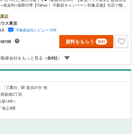
×低金利×保障付帯【Yahoo！ 不動産キャンペーン対象店舗】当店で物件
応
)
片町線
(
94
)
するとPayPayボーナスライトがもらえる「Yahoo！ 不動産 物件ご成約
ンペーン」の対象になります。「資料をもらう」「見学予約をする」ボタ
奨店
ン内見(相談)可
（
12
）
IT重説可
（
10
）
6
)
関西空港線
(
0
)
お問い合わせください。※必ずYahoo！ JAPAN IDでログインしてくださ
ハウス東京
※PayPayボーナスライトは出金と譲渡はできません。ご案内・詳細な資料
東線
(
250
)
本四備讃線
(
0
)
不動産会社レビュー 15件
5.0
請求はお気軽にどうぞ♪お電話でのお問い合わせも常時受け付けておりま
ン対応とは？
お気軽にお問い合わせください。
予土線
(
0
)
資料をもらう
-56199
無料
徳島線
(
0
)
不動産会社をもっと見る（
全
9
社
）
土讃線
(
5
)
線
(
129
)
香椎線
(
13
)
肥薩線
(
0
)
 「三鷹台」駅 徒歩21分 他
西荻南2丁目
6
)
唐津線
(
0
)
月（築14年）
0
)
大村線
(
0
)
/ 地上9階
56
)
日豊本線
(
96
)
吉都線
(
0
)