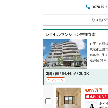
しております。 同じ立地、
0078-6014
越美北線
(
独立型キ
伝い
ご家
氷見線
(
0
)
浴室
取り扱い
紀勢本線（
浴室乾燥
桜島線
(
10
レクセルマンション吉祥寺南
バルコニー、
加古川線
(
京王井の頭線
東京都三鷹市
ルーフバ
赤穂線
(
2
)
1997年3月
総戸数 33戸 
宇野線
(
10
収納
福塩線
(
8
)
ウォーク
3階 / 南 / 54.44m
/ 2LDK
2
岩徳線
(
0
)
（
7
）
リフォーム
小野田線
(
4,899万円
販売、価格、
舞鶴線
(
0
)
成約でもらえ
即入居可
おす
木次線
(
0
)
■頭