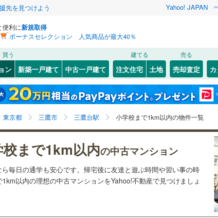
Yahoo! JAPAN
援先を見つけよう
と便利に
新規取得
ボーナスセレクション 人気商品が最大40％
検索条件を保存しました
買う
建てる
売る
5
)
札沼線
(
1
)
リノベーション
ョン
新築一戸建て
中古一戸建て
注文住宅
土地
売却査定
カ
この検索条件の新着物件通知は、
マイページ
から設定できます。
室蘭本線
(
1
)
ション・リフォーム
築古・築30年以上
（
5
）
岩手
宮城
秋田
山形
1
)
富良野線
(
0
)
池ノ上
7
)
(
6
)
(
4
)
(
7
)
(
17
)
(
12
)
(
14
)
三鷹台駅、小学校まで1km以内
神奈川
埼玉
千葉
茨城
0
)
釧網本線
(
0
)
東京都
三鷹市
三鷹台駅
小学校まで1km以内の物件一覧
2
)
水郡線
(
11
)
クスあり
（
9
）
24時間ゴミ出し可
（
6
）
長野
富山
石川
福井
学校まで1km以内
の中古マンション
井の頭公園
3
)
(
44
)
2
)
上越線
(
8
)
検索条件を保存する
ルーム
（
2
）
エレベーター
（
12
）
(
21
)
閉じる
閉じる
お気に入りリストを見る
お気に入りリストを見る
閉じる
閉じる
岐阜
静岡
三重
なら毎日の通学も安心です。帰宅後に友達と遊ぶ時間や習い事の時
水戸線
(
1
)
きあり（近隣を含む）
オートロック
（
11
）
マイページ
km以内の理想の中古マンションをYahoo!不動産で見つけましょ
仙山線
(
47
)
兵庫
京都
滋賀
奈良
気仙沼線
(
0
)
約