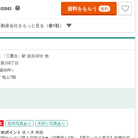
同じ建物は存在しません。唯一無二の不動産をお手
資料をもらう
-53543
0
)
七尾線
(
0
)
無料
ッチン
（
3
）
対面キッチン
（
7
）
いたします。 キッズルーム充実・チャイルド-シートの用意もございます。
族で楽しくご検討頂けるようご案内しておりますのでぜひ、お気軽にお問
高山本線（JR西日本）
(
0
)
い合わせください。 営業時間: 9:00 - 20:00
不動産会社をもっと見る（
全
1
社
）
JR西日本）
(
5
)
湖西線
(
34
)
機あり
（
10
）
浴室に窓あり
（
1
）
)
福知山線
(
198
)
庭
2
)
播但線
(
13
)
 「三鷹台」駅 徒歩32分 他
新川6丁目
ルコニー
（
3
）
専用庭
（
1
）
津山線
(
3
)
（築30年）
/ 地上7階
)
伯備線
(
3
)
呉線
(
13
)
インクローゼット
山口線
(
0
)
0
)
美祢線
(
0
)
契約、入居関連など
因美線
(
2
)
室内写真あり
水回り写真あり
る
能
（
5
）
すめポイント
佐々木 裕枝
草津線
(
10
)
金0円からのご購入可能です■（諸費用もOK）【東宝ハウス東京】提携住宅