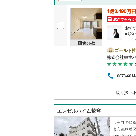
後藤寺線
(
1億3,490万
東北新幹
成約でもらえ
おす
秋田新幹
■頭
ローン
山陽新幹
画像
36
枚
を成約
キャ
ゴールド推
西九州新
ンから
株式会社東宝
い。
のご
地下鉄
札幌市営
す！
0078-6014
仙台市地
東京メト
取り扱い
東京メト
エンゼルハイム荻窪
東京メト
京王井の頭線
都営浅草
東京都杉並区
都営大江