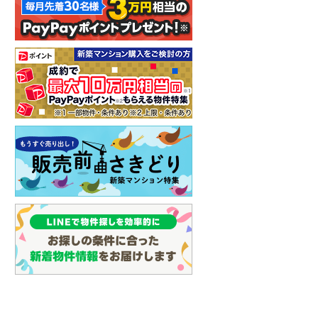
イン
(
0
)
しなの鉄道
(
1
)
津軽鉄道
(
0
)
三陸鉄道リアス線
(
0
)
仙台空港アクセス線
(
5
)
松本電鉄上高地線
(
1
)
関東鉄道常総線
(
3
)
銚子電気鉄道
(
0
)
上信電鉄上信線
(
6
)
埼玉新都市交通伊奈線
(
79
)
京成成田高速鉄道アクセス線
(
1
)
京成千葉線
(
119
)