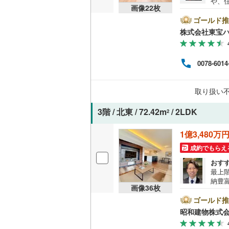
や、
画像
22
枚
は、
共用施設
南武線
(
22
ート
ゴールド推
に後
株式会社東宝
コンシェ
横浜線
(
33
い。【
ボーナ
相模線
(
21
にな
設備
0078-6014
ださい
五日市線
(
ライ
床暖房
（
うぞ
取り扱い
篠ノ井線
(
せく
3階 / 北東 / 72.42m
/ 2LDK
常磐線（
2
間取り、居室
伊東線
(
5
)
1億3,480万
バリアフ
成約でもらえ
身延線
(
3
)
おす
LD
武豊線
(
6
)
最上階
納豊富
リビング
関西本線（
画像
36
枚
20
（
4
）
利な
ゴールド推
参宮線
(
0
)
の不
昭和建物株式
や住
キッチン
大糸線（J
す。 お気軽にご相談、ご来社頂ける会社です。スタッフ一同、心よりお待ち