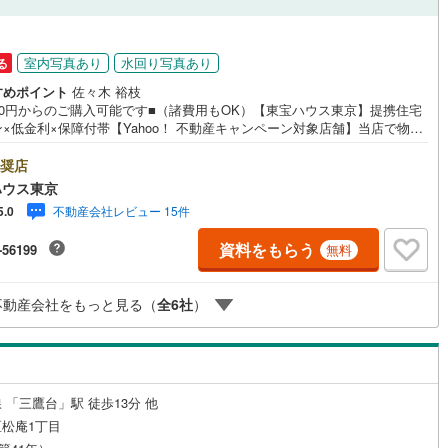
0
)
宮崎空港線
(
0
)
円
線
(
141
)
上越新幹線
(
94
)
室内写真あり
水回り写真あり
る
すめポイント
佐々木 裕枝
線
(
132
)
北陸新幹線
(
94
)
金0円からのご購入可能です■（諸費用もOK）【東宝ハウス東京】提携住宅
×低金利×保障付帯【Yahoo！ 不動産キャンペーン対象店舗】当店で物件
線
(
111
)
北陸新幹線（JR西日本）
(
3
)
するとPayPayボーナスライトがもらえる「Yahoo！ 不動産 物件ご成約
ンペーン」の対象になります。「資料をもらう」「見学予約をする」ボタ
奨店
幹線
(
1
)
お問い合わせください。※必ずYahoo！ JAPAN IDでログインしてくださ
ハウス東京
※PayPayボーナスライトは出金と譲渡はできません。ご案内・詳細な資料
不動産会社レビュー 15件
5.0
請求はお気軽にどうぞ♪お電話でのお問い合わせも常時受け付けておりま
地下鉄南北線
(
4
)
札幌市営地下鉄東西線
(
6
)
お気軽にお問い合わせください。
資料をもらう
-56199
無料
下鉄南北線
(
92
)
仙台市地下鉄東西線
(
55
)
ロ丸ノ内線
(
469
)
東京メトロ丸ノ内方南支線
(
71
)
不動産会社をもっと見る（
全
6
社
）
ロ東西線
(
516
)
東京メトロ千代田線
(
336
)
ロ半蔵門線
(
266
)
東京メトロ南北線
(
469
)
 「三鷹台」駅 徒歩13分 他
線
(
358
)
都営三田線
(
522
)
松庵1丁目
戸線
(
776
)
横浜市営地下鉄ブルーライン
(
315
)