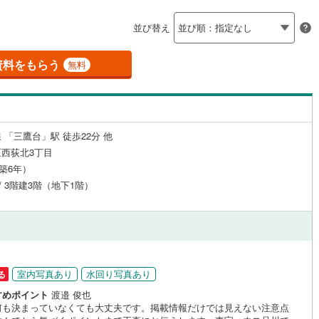
島根
岡山
広島
山口
釜石線
(
0
)
（
7
）
24時間有人管理
（
0
）
並び替え
)
花輪線
(
0
)
香川
愛媛
高知
保存した条件を見る
建ち方、日当たり
磐越東線
(
12
)
資料をもらう
無料
佐賀
長崎
熊本
大分
8
）
南向き（南東・南西含む）
陸羽東線
(
0
)
（
9
）
14
)
米坂線
(
0
)
戸なし
（
2
）
メゾネット
（
0
）
 「三鷹台」駅 徒歩22分 他
)
五能線
(
0
)
この条件で検索する
この条件で検索する
この条件で検索する
この条件で検索する
この条件で検索する
この条件で検索する
市区町村以下を選択
市区町村を選択す
駅を選択する
西荻北3丁目
施工・品質・工法関連
8
)
白新線
(
3
)
（築6年）
 / 3階建3階（地下1階）
越後線
(
6
)
（
6
）
免震構造
（
0
）
ライン（宇都宮～逗子）
湘南新宿ライン（前橋～小田原）
総戸数200以上）
タワー（20階建て以上）
（
0
）
(
785
)
)
内房線
(
33
)
室内写真あり
水回り写真あり
る
)
鹿島線
(
0
)
すめポイント
渡邉 俊也
駅が始発駅
（
2
）
海まで2km以内
（
0
）
何も決まっていなくても大丈夫です。掲載情報だけでは見えない注意点
東海道本線
(
359
)