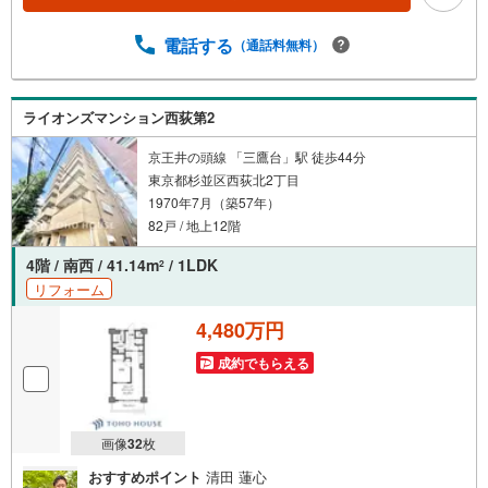
歩約20分！休日の楽しみも増えますね！【営業時間 10:00
～19:00】上記時間はお電話が繋がりやすくなっておりま
電話する
（通話料無料）
す。ぜひお気軽にご連絡下さい！現地を見学される場合は
「室内・現地を見学する（無料）」ボタンよりご希望の日
時をご記入いただけますとスムーズにご案内が可能です。
ライオンズマンション西荻第2
【ウィル不動産販売はここが強み】（1）住宅ローンに精通
したローン専門部署があります！（2）施工実績多数のリフ
京王井の頭線 「三鷹台」駅 徒歩44分
ォーム部門も社内にあります！（3）定休日なし！
東京都杉並区西荻北2丁目
1970年7月（築57年）
82戸 / 地上12階
4階 / 南西 / 41.14m
/ 1LDK
2
リフォーム
4,480万円
成約でもらえる
画像
32
枚
おすすめポイント
清田 蓮心