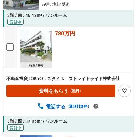
79戸 / 地上4階建
2階 / 南 / 16.12m
/ ワンルーム
2
賃貸中
780万円
画像
10
枚
不動産投資TOKYOリスタイル ストレイトライド株式会社
資料をもらう
（無料）
電話する
（通話料無料）
3階 / 西 / 17.05m
/ ワンルーム
2
賃貸中