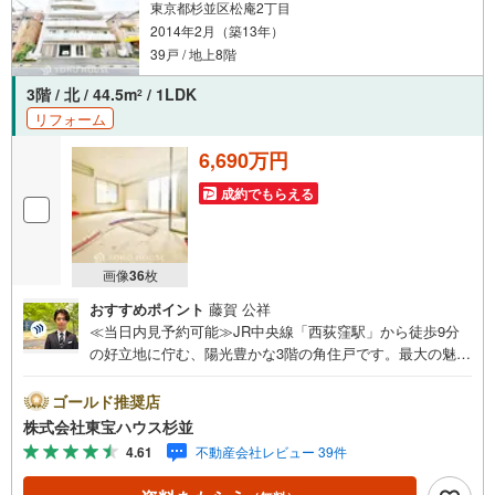
東京都杉並区松庵2丁目
2014年2月（築13年）
39戸 / 地上8階
3階 / 北 / 44.5m
/ 1LDK
2
リフォーム
6,690万円
成約でもらえる
画像
36
枚
おすすめポイント
藤賀 公祥
≪当日内見予約可能≫JR中央線「西荻窪駅」から徒歩9分
の好立地に佇む、陽光豊かな3階の角住戸です。最大の魅力
は、室内をぐるりと囲むように配置された7.89平米もの贅
沢なルーフバルコニー。3階角部屋ならではのの陽当りと、
ゴールド推奨店
心地よい風が通り抜ける開放感を毎日肌で感じられます。
株式会社東宝ハウス杉並
室内はクロスやフローリング、システムキッチン、ユニッ
4.61
不動産会社レビュー 39件
トバス、洗面台、トイレといった水回り設備にいたるま
で、細部まで徹底的に一新されたフルリノベーション物件