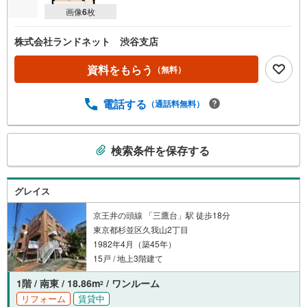
画像
6
枚
株式会社ランドネット 渋谷支店
資料をもらう
（無料）
電話する
（通話料無料）
こ
検索条件を保存する
の
検
索
グレイス
条
件
京王井の頭線 「三鷹台」駅 徒歩18分
東京都杉並区久我山2丁目
で
1982年4月（築45年）
通
15戸 / 地上3階建て
知
を
1階 / 南東 / 18.86m
/ ワンルーム
2
受
リフォーム
賃貸中
け