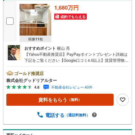
1,680万円
成約でもらえる
画像
11
枚
おすすめポイント
横山 亮
【Yahoo不動産推奨店】PayPayポイントプレゼント詳細は
下記をご覧ください【Google口コミ4.5以上】賃貸管理物件
の入居率99％※2025年6月末時点お薦めのマンションのご紹
介です。投資用マンションを購入する際、最大のリスクは
ゴールド推奨店
空室リスクです。利回りがいくら高かろうとも、空室が続
株式会社グッドリアルター
いてしまえば、絵に描いた餅になってしまいます。弊社で
4.8
不動産会社レビュー 40件
ご紹介するマンションは、人気エリアのお薦め物件はもち
ろんのこと、エリアのニーズに合った人気のお部屋等、賃
資料をもらう
（無料）
貸営業経験スタッフの培ってきた知識と経験を基に物件を
選定して、お部屋をご紹介している為、空室リスクに対し
ての対策はお任せください。掲載されている物件は、弊社
電話する
（通話料無料）
にてご紹介可能な物件のごく一部ですので、お気軽にお問
い合わせください。※記載賃料等の収入や利回りは、将来に
わたり、得られることを保証するものではありません。※賃
西荻ハイホーム