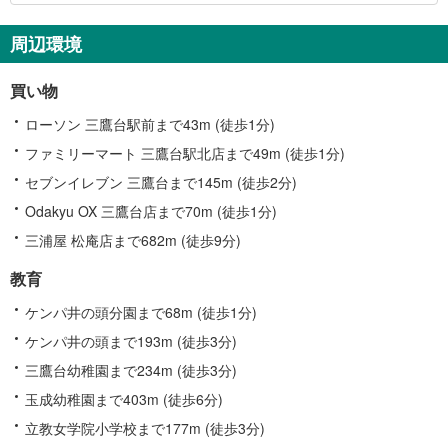
関
す
周辺環境
る
情
買い物
報
ローソン 三鷹台駅前まで43m (徒歩1分)
ファミリーマート 三鷹台駅北店まで49m (徒歩1分)
セブンイレブン 三鷹台まで145m (徒歩2分)
Odakyu OX 三鷹台店まで70m (徒歩1分)
三浦屋 松庵店まで682m (徒歩9分)
教育
ケンパ井の頭分園まで68m (徒歩1分)
ケンパ井の頭まで193m (徒歩3分)
三鷹台幼稚園まで234m (徒歩3分)
玉成幼稚園まで403m (徒歩6分)
立教女学院小学校まで177m (徒歩3分)