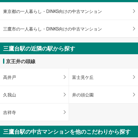
マ
イ
東京都の一人暮らし・DINKS向けの中古マンション
ペ
ー
ジ
三鷹市の一人暮らし・DINKS向けの中古マンション
に
保
三鷹台駅の近隣の駅から探す
存
す
京王井の頭線
る
高井戸
富士見ケ丘
久我山
井の頭公園
吉祥寺
三鷹台駅の中古マンションを他のこだわりから探す