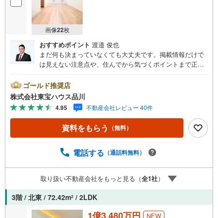
画像
22
枚
おすすめポイント
渡邉 俊也
まだ何も決まっていなくても大丈夫です。掲載情報だけで
は見えない注意点や、住んでから気づくポイントまで正直
にお伝えします。東宝ハウス品川では、良いことも悪いこ
とも包み隠さずお伝えし、「納得して選ぶ」ためのサポー
ゴールド推奨店
トを大切にしています。現地でしか分からないリアルな情
株式会社東宝ハウス品川
報も含めて、一緒に後悔しない住まい探しを進めていきま
4.95
不動産会社レビュー 40件
しょう。まずはお気軽にご相談ください。【Yahoo！ 不動
産キャンペーン対象店舗】当店で物件を成約するとPayPay
資料をもらう
（無料）
ボーナスライトがもらえる「Yahoo！ 不動産 物件ご成約キ
ャンペーン」の対象になります。「資料をもらう」「見学
予約をする」ボタンからお問い合わせください。※必ずYah
電話する
（通話料無料）
oo！ JAPAN IDでログインしてください。※PayPayボーナ
スライトは出金と譲渡はできません。ご案内・詳細な資料
取り扱い不動産会社をもっと見る（
全
1
社
）
のご請求はお気軽にどうぞ♪お電話でのお問い合わせも常
時受け付けております！お気軽にお問い合わせください。
3階 / 北東 / 72.42m
/ 2LDK
2
1億3,480万円
NEW