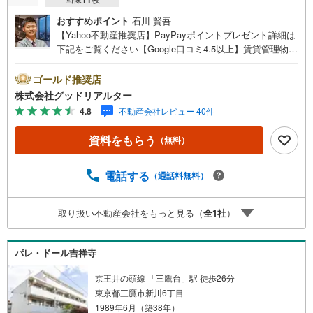
おすすめポイント
石川 賢吾
【Yahoo不動産推奨店】PayPayポイントプレゼント詳細は
下記をご覧ください【Google口コミ4.5以上】賃貸管理物件
の入居率99％※2026年4月末時点お薦めのマンションのご紹
介です。投資用マンションを購入する際、最大のリスクは
ゴールド推奨店
空室リスクです。利回りがいくら高かろうとも、空室が続
株式会社グッドリアルター
いてしまえば、絵に描いた餅になってしまいます。弊社で
4.8
不動産会社レビュー 40件
ご紹介するマンションは、人気エリアのお薦め物件はもち
ろんのこと、エリアのニーズに合った人気のお部屋等、賃
資料をもらう
（無料）
貸営業経験スタッフの培ってきた知識と経験を基に物件を
選定して、お部屋をご紹介している為、空室リスクに対し
ての対策はお任せください。掲載されている物件は、弊社
電話する
（通話料無料）
にてご紹介可能な物件のごく一部ですので、お気軽にお問
い合わせください。※記載賃料等の収入や利回りは、将来に
取り扱い不動産会社をもっと見る（
全
1
社
）
わたり、得られることを保証するものではありません。※賃
料等については、賃貸中のものについては現在の賃料等
で、空室または所有者居住中等のものについては、周辺の
パレ・ドール吉祥寺
賃料相場に基づき、満室時を想定して表示しています。
京王井の頭線 「三鷹台」駅 徒歩26分
東京都三鷹市新川6丁目
1989年6月（築38年）