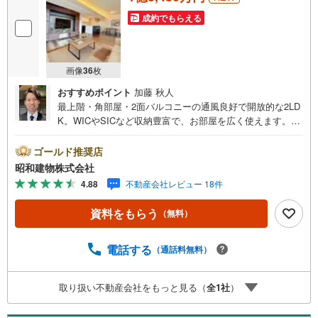
成約でもらえる
画像
36
枚
おすすめポイント
加藤 秋人
最上階・角部屋・2面バルコニーの通風良好で開放的な2LD
K。WICやSICなど収納豊富で、お部屋を広く使えます。20
21年築のペット飼育可 マンション。LDK20帖、主寝室7帖
のゆとりある住空間。中央線西荻窪駅徒歩4分の通勤通学に
ゴールド推奨店
便利な立地。 ・・・地域密着昭和建物です・・・ 西荻窪
昭和建物株式会社
に創業44年、地域密着の不動産会社です。 不動産購入、
4.88
不動産会社レビュー 18件
買換えには、不安がつきもの。 物件の選定や住宅ローンは
もちろん地域密着だからこその情報をお伝え、ご提案いた
資料をもらう
（無料）
します。 お気軽にご相談、ご来社頂ける会社です。スタ
ッフ一同、心よりお待ちしております。 同じ立地、同じ建
物は存在しません。唯一無二の不動産をお手伝いいたしま
電話する
（通話料無料）
す。 キッズルーム充実・チャイルド-シートの用意もござい
ます。 ご家族で楽しくご検討頂けるようご案内しておりま
取り扱い不動産会社をもっと見る（
全
1
社
）
すのでぜひ、お気軽にお問い合わせください。 営業時間:
9:00 - 20:00