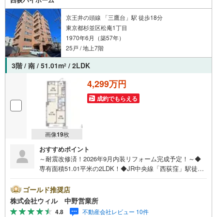
料等については、賃貸中のものについては現在の賃料等
で、空室または所有者居住中等のものについては、周辺の
京王井の頭線 「三鷹台」駅 徒歩18分
賃料相場に基づき、満室時を想定して表示しています。
東京都杉並区松庵1丁目
1970年6月（築57年）
25戸 / 地上7階
3階 / 南 / 51.01m
/ 2LDK
2
4,299万円
成約でもらえる
画像
19
枚
おすすめポイント
～耐震改修済！2026年9月内装リフォーム完成予定！～◆
専有面積51.01平米の2LDK！◆JR中央線「西荻窪」駅徒歩
14分！◆買い物施設まで徒歩10分以内！◆安心の内廊下設
計！物件のメリット、デメリットを余すところなくお伝え
ゴールド推奨店
します！弊社独自のお得な「平日会員制度」あり！19時以
株式会社ウィル 中野営業所
降のご案内・スキマ時間でのご案内もお気軽にお申し付け
4.8
不動産会社レビュー 10件
ください。**個人事業主の方や会社経営者の方など住宅ロ