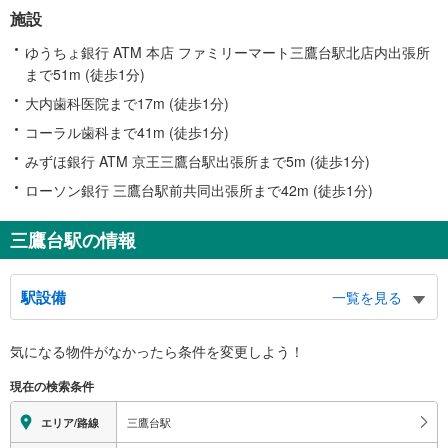
施設
ゆうちょ銀行 ATM 本店 ファミリーマート三鷹台駅北店内出張所
まで51m (徒歩1分)
大内歯科医院まで17m (徒歩1分)
コーラル歯科まで41m (徒歩1分)
みずほ銀行 ATM 京王三鷹台駅出張所まで5m (徒歩1分)
ローソン銀行 三鷹台駅前共同出張所まで42m (徒歩1分)
三鷹台駅の情報
駅設備
一覧を見る
バリアフリー状況
気になる物件がなかったら
条件を変更しよう！
※段差なしでの移動経路
（○：有り △：要駅員設備 ×：無し）
現在の検索条件
地上⇔改札⇔ホーム：○
エレベータ
三鷹台駅
エリア/路線
・各ホーム⇔改札