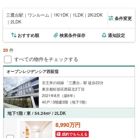
三鷹台駅｜ワンルーム｜1K/1DK｜1LDK｜2K/2DK
条件変更
｜2LDK
おすすめ順
検索条件保存
通知設定
20
件
すべての物件をチェックする
オープンレジデンシア西荻窪
京王井の頭線 「三鷹台」駅 徒歩22分
東京都杉並区西荻北3丁目
2021年8月（築6年）
40戸 / 3階建3階（地下1階）
地下1階 / 東 / 54.24m
/ 2LDK
2
8,990万円
成約でもらえる