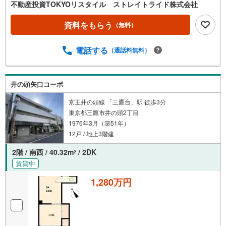
不動産投資TOKYOリスタイル ストレイトライド株式会社
資料をもらう
（無料）
電話する
（通話料無料）
井の頭矢口コーポ
京王井の頭線 「三鷹台」駅 徒歩3分
東京都三鷹市井の頭2丁目
1976年3月（築51年）
12戸 / 地上3階建
2階 / 南西 / 40.32m
/ 2DK
2
賃貸中
1,280万円