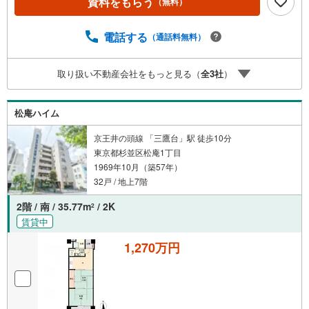
資料をもらう
（無料）
です。新築同様の美しさと最新の快適な設備に囲まれて、
心地よい新生活をスタートできます。さらに、犬や猫など
大切なペットとも1匹まで一緒にのびのびと暮らせるペット
電話する
（通話料無料）
飼育可マンションなのも嬉しいポイントです。周辺は松庵
小学校や西宮中学校があり、落ち着きと利便性が共存する
取り扱い不動産会社をもっと見る（
全
3
社
）
非常に魅力的な住環境が広がっています。オートロックや
防犯カメラ、宅配ボックスも完備されセキュリティ面も安
心です。
松庵ハイム
京王井の頭線 「三鷹台」駅 徒歩10分
東京都杉並区松庵1丁目
1969年10月（築57年）
32戸 / 地上7階
2階 / 南 / 35.77m
/ 2K
2
賃貸中
1,270万円