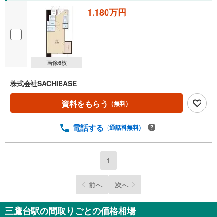
取
1,180万円
る
・
条
件
画像
6
枚
を
マ
株式会社SACHIBASE
イ
ペ
資料をもらう
（無料）
ー
ジ
電話する
に
（通話料無料）
保
存
す
1
る
前へ
次へ
三鷹台駅の間取りごとの価格相場