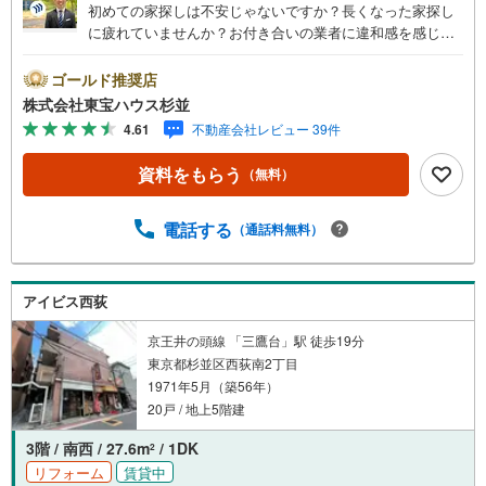
初めての家探しは不安じゃないですか？長くなった家探し
に疲れていませんか？お付き合いの業者に違和感を感じて
いませんか？東宝ハウス杉並は仲介業者です。仲介に特化
したプロが、何のしがらみもなく、お客様の理想の物件を
ゴールド推奨店
お探しします。東宝ハウス杉並【（FD）:】ご見学希望の物
株式会社東宝ハウス杉並
件以外も併せてご案内させていただきます。遠慮なくご希
4.61
不動産会社レビュー 39件
望をお伝えくださいませ。■ご見学について■【営業時間 9:
00～21:00】人気物件は特に問い合わせが集中するため、お
資料をもらう
（無料）
早めにお電話くださいませ。「室内・現地を見学する」ボ
タンよりご予約いただくとご見学がスムーズとなります。■
TOHO HOUSE CLUB■弊社で売買されたお客様はTOHO H
電話する
（通話料無料）
OUSE CLUBに加入可能。10～20年後のリフォーム、保険
の見直しや借り換えなど、オンラインでやりとりができま
す。■FPによるファイナンシャルライフサポート■ファイナ
アイビス西荻
ンシャルプランナーが住宅ローン、保険・税金、資産運
用、相続などの対策をアドバイスを致します。
京王井の頭線 「三鷹台」駅 徒歩19分
東京都杉並区西荻南2丁目
1971年5月（築56年）
20戸 / 地上5階建
3階 / 南西 / 27.6m
/ 1DK
2
リフォーム
賃貸中