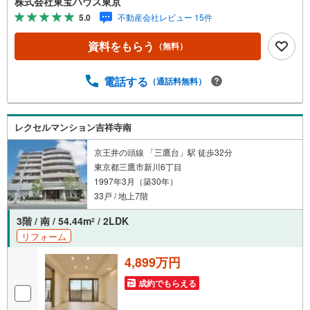
株式会社東宝ハウス東京
学予約をする」ボタンからお問い合わせください。※必ずY
5.0
不動産会社レビュー 15件
ahoo！ JAPAN IDでログインしてください。※PayPayボー
ナスライトは出金と譲渡はできません。ご案内・詳細な資
資料をもらう
（無料）
料のご請求はお気軽にどうぞ♪お電話でのお問い合わせも
常時受け付けております！お気軽にお問い合わせくださ
い。
電話する
（通話料無料）
レクセルマンション吉祥寺南
京王井の頭線 「三鷹台」駅 徒歩32分
東京都三鷹市新川6丁目
1997年3月（築30年）
33戸 / 地上7階
3階 / 南 / 54.44m
/ 2LDK
2
リフォーム
4,899万円
成約でもらえる