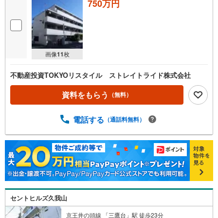
750万円
画像
11
枚
不動産投資TOKYOリスタイル ストレイトライド株式会社
資料をもらう
（無料）
電話する
（通話料無料）
セントヒルズ久我山
京王井の頭線 「三鷹台」駅 徒歩23分