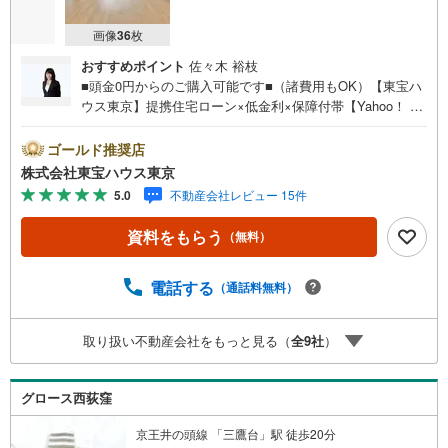
画像
36
枚
おすすめポイント
佐々木 裕枝
■頭金0円からのご購入可能です■（諸費用もOK）【東宝ハ
ウス東京】提携住宅ローン×低金利×保障付帯【Yahoo！ 不
動産キャンペーン対象店舗】当店で物件を成約するとPayP
ayボーナスライトがもらえる「Yahoo！ 不動産 物件ご成約
ゴールド推奨店
キャンペーン」の対象になります。「資料をもらう」「見
株式会社東宝ハウス東京
学予約をする」ボタンからお問い合わせください。※必ずY
5.0
不動産会社レビュー 15件
ahoo！ JAPAN IDでログインしてください。※PayPayボー
ナスライトは出金と譲渡はできません。ご案内・詳細な資
資料をもらう
（無料）
料のご請求はお気軽にどうぞ♪お電話でのお問い合わせも
常時受け付けております！お気軽にお問い合わせくださ
い。
電話する
（通話料無料）
取り扱い不動産会社をもっと見る（
全
9
社
）
グロース西荻窪
京王井の頭線 「三鷹台」駅 徒歩20分