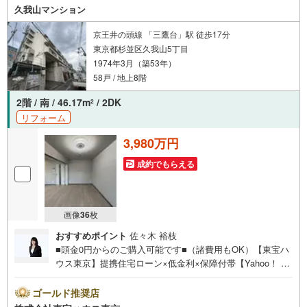
久我山マンション
京王井の頭線 「三鷹台」駅 徒歩17分
東京都杉並区久我山5丁目
1974年3月（築53年）
58戸 / 地上8階
2階 / 南 / 46.17m
/ 2DK
2
リフォーム
3,980万円
成約でもらえる
画像
36
枚
おすすめポイント
佐々木 裕枝
■頭金0円からのご購入可能です■（諸費用もOK）【東宝ハ
ウス東京】提携住宅ローン×低金利×保障付帯【Yahoo！ 不
動産キャンペーン対象店舗】当店で物件を成約するとPayP
ayボーナスライトがもらえる「Yahoo！ 不動産 物件ご成約
ゴールド推奨店
キャンペーン」の対象になります。「資料をもらう」「見