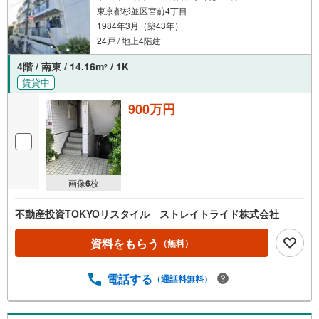
東京都杉並区宮前4丁目
1984年3月（築43年）
24戸 / 地上4階建
4階 / 南東 / 14.16m
/ 1K
2
賃貸中
900万円
画像
6
枚
不動産投資TOKYOリスタイル ストレイトライド株式会社
資料をもらう
（無料）
電話する
（通話料無料）