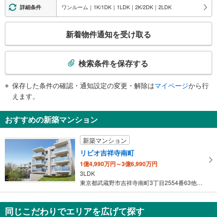
・改札⇔地上
ワンルーム｜1K/1DK｜1LDK｜2K/2DK｜2LDK
詳細条件
トイレ
こ
《多機能トイレ》
新着物件通知を受け取る
・１番線ホーム
の
その他
検
索
・点字案内（券売機・運賃表・階段手すり）
検索条件を保存する
・ＡＥＤ
条
件
保存した条件の確認・通知設定の変更・解除は
マイページ
から行
で
えます。
通
知
おすすめの新築マンション
を
受
新築マンション
け
リビオ吉祥寺南町
取
1億4,990万円～3億6,990万円
る
3LDK
・
東京都武蔵野市吉祥寺南町3丁目2554番63他（地番）、東京都武…
条
件
を
同じこだわりでエリアを広げて探す