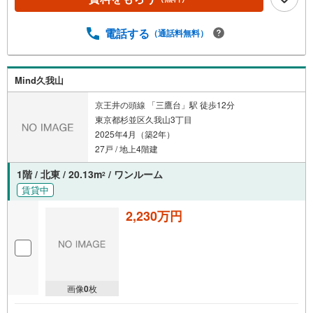
電話する
（通話料無料）
Mind久我山
京王井の頭線 「三鷹台」駅 徒歩12分
東京都杉並区久我山3丁目
2025年4月（築2年）
27戸 / 地上4階建
1階 / 北東 / 20.13m
/ ワンルーム
2
賃貸中
2,230万円
画像
0
枚