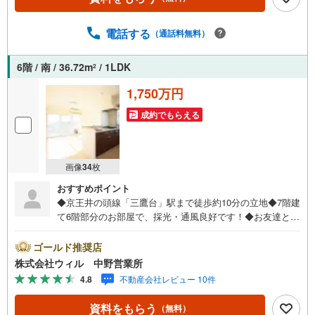
電話する
（通話料無料）
6階 / 南 / 36.72m
/ 1LDK
2
1,750万円
成約でもらえる
画像
34
枚
おすすめポイント
◆京王井の頭線「三鷹台」駅まで徒歩約10分の立地◆7階建
て6階部分のお部屋で、採光・通風良好です！◆お友達と会
話しながらお料理ができる対面キッチン◆便利な収納付き
で、お部屋のスペースを有効的に使えそうです！◆大切な
ゴールド推奨店
家族の一員であるペットと暮らせる物件です（細則有）◆
株式会社ウィル 中野営業所
エレベーター完備で、移動も楽々！◆収益としてもご検討
4.8
不動産会社レビュー 10件
いただけます！◆お買い物に便利！「三浦屋 松庵店」まで
徒歩約1分◆「ミニコープ 松庵店」まで徒歩約5分◆「宮前
資料をもらう
（無料）
図書館」まで徒歩約11分◆緑豊かな「善福寺公園」まで徒