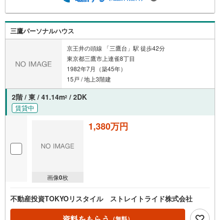
三鷹パーソナルハウス
京王井の頭線 「三鷹台」駅 徒歩42分
東京都三鷹市上連雀8丁目
1982年7月（築45年）
15戸 / 地上3階建
2階 / 東 / 41.14m
/ 2DK
2
賃貸中
1,380万円
画像
0
枚
不動産投資TOKYOリスタイル ストレイトライド株式会社
資料をもらう
（無料）