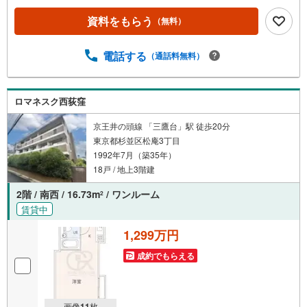
ーンにご不安がある方**弊社には専属のファイナンシャル
資料をもらう
（無料）
プランナーが在籍しております。まずはご相談を。
電話する
（通話料無料）
ロマネスク西荻窪
京王井の頭線 「三鷹台」駅 徒歩20分
東京都杉並区松庵3丁目
1992年7月（築35年）
18戸 / 地上3階建
2階 / 南西 / 16.73m
/ ワンルーム
2
賃貸中
1,299万円
成約でもらえる
画像
11
枚