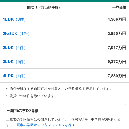
間取り（該当物件数）
平均価格
1LDK
（
3
件）
4,306万円
2K/2DK
（
1
件）
3,980万円
2LDK
（
4
件）
7,917万円
3LDK
（
5
件）
9,373万円
4LDK
（
1
件）
7,880万円
物件が所在する市区町村を対象とした平均価格を表示しています。
賃貸中の物件を除いています。
三
三鷹市の学区情報
鷹
三鷹市の学区情報は公開されています。小学校が7件、中学校が0件ありま
市
す。
三鷹市の学区から中古マンションを探す
に