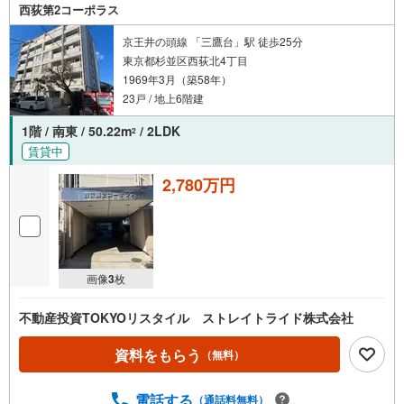
西荻第2コーポラス
京王井の頭線 「三鷹台」駅 徒歩25分
東京都杉並区西荻北4丁目
1969年3月（築58年）
23戸 / 地上6階建
1階 / 南東 / 50.22m
/ 2LDK
2
賃貸中
2,780万円
画像
3
枚
不動産投資TOKYOリスタイル ストレイトライド株式会社
資料をもらう
（無料）
電話する
（通話料無料）