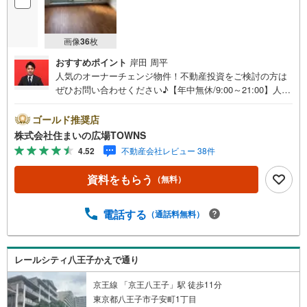
画像
36
枚
おすすめポイント
岸田 周平
人気のオーナーチェンジ物件！不動産投資をご検討の方は
ぜひお問い合わせください♪【年中無休/9:00～21:00】人気
物件は特にお問い合わせが集中するため、お早めにお電話
下さい。「室内・現地を見学する」ボタンよりご予約頂く
ゴールド推奨店
とご見学がスムーズです。■その他、各種ご相談も承ってお
株式会社住まいの広場TOWNS
ります。○住宅ローンのご相談○ライフプランのシミュレー
4.52
不動産会社レビュー 38件
ション■住まいの広場TOWNSからお客様へ経験豊富なスタ
ッフが親身になってお客様に合った物件をご紹介させて頂
資料をもらう
（無料）
きます！ /他社様掲載物件も併せてご紹介可能ですのでお気
軽にお問い合わせ下さい♪駐車場もございますので、お車
でのお越しも大歓迎です！
電話する
（通話料無料）
レールシティ八王子かえで通り
京王線 「京王八王子」駅 徒歩11分
東京都八王子市子安町1丁目