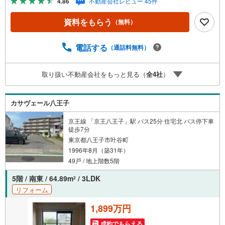
4.86
不動産会社レビュー 45件
意しております。 小さなお子様連れでも、安心してご来
場ください！資料請求、住宅ローンのご相談などお気軽に
資料をもらう
（無料）
お問合せください！スタッフ25名でお客様がご覧になった
ことのない情報を多数ご用意しております。インターネッ
ト、チラシなどに掲載できない物件も多数ございます！ご
電話する
（通話料無料）
案内時に他物件もご紹介可能です。 担当営業へご希望をお
伝えください！■ご案内方法ご自宅へお迎え・最寄り駅等で
取り扱い不動産会社をもっと見る（
全
4
社
）
お待ち合わせ、弊社へのご来社など、ご相談ください。ご
希望があれば周辺環境、お客様の希望に合わせた物件など
もご案内をいたします。お住まい探しは朝日土地建物
カサヴェール八王子
（株）八王子店 営業5課にお任せください！
京王線 「京王八王子」駅 バス25分 住宅北 バス停下車
徒歩7分
東京都八王子市叶谷町
1996年8月（築31年）
49戸 / 地上階数5階
5階 / 南東 / 64.89m
/ 3LDK
2
リフォーム
1,899万円
成約でもらえる