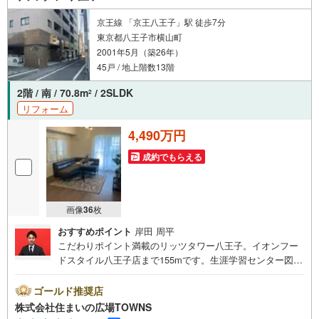
京王線 「京王八王子」駅 徒歩7分
東京都八王子市横山町
2001年5月（築26年）
45戸 / 地上階数13階
2階 / 南 / 70.8m
/ 2SLDK
2
リフォーム
4,490万円
成約でもらえる
画像
36
枚
おすすめポイント
岸田 周平
こだわりポイント満載のリッツタワー八王子。イオンフー
ドスタイル八王子店まで155mです。生涯学習センター図書
館まで315mです。本好きの方にオススメです。徒歩7分圏
内に立地する物件です。この物件は快適な室内環境が魅力
ゴールド推奨店
の中古マンションとなっています。こちらは13階建ての建
株式会社住まいの広場TOWNS
物です。来訪者を確認できる、TVインターホン付きです。