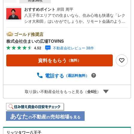
おすすめポイント
岸田 周平
八王子市エリアでの住まいなら、住み心地も快適な「レク
シオ大和田」はいかがでしょうか。リモート会議のように
すぐに応対できないときでも、宅配ボックスに荷物が届く
ので大変便利です。浴室乾燥機付き物件ならば、日中でな
ゴールド推奨店
くても洗濯物を干せるので日中は忙しいという人にもおす
株式会社住まいの広場TOWNS
すめです。専有面積が75.56平米と十分な広さでゆったりと
4.52
不動産会社レビュー 38件
生活できるのではないのでしょうか。不審者対策に欠かせ
ないオートロックも備えています。24時間対応なのでいつ
資料をもらう
（無料）
でもゴミ出し可能です。新生活を迎える際は、3LDKの物件
はいかがでしょうか。
電話する
（通話料無料）
取り扱い不動産会社をもっと見る（
全
6
社
）
あなた
不動産
売却相場
の
の
を見る
リッツタワー八王子