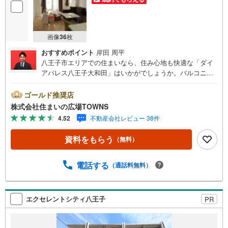
画像
36
枚
おすすめポイント
岸田 周平
八王子市エリアでの住まいなら、住み心地も快適な「ダイ
アパレス八王子大和田」はいかがでしょうか。バルコニー
が5.04平米の大きさの物件です。さし湯をせずに沸かし直
すことができる追焚機能付きの浴室です。荷物を受け取れ
ゴールド推奨店
ないときは宅配ボックスに届けられるので、外出や入浴な
株式会社住まいの広場TOWNS
ど私生活中に配達時間を気にする必要はありません。新生
4.52
不動産会社レビュー 38件
活をはじめる方にお勧めな3LDKの物件があります。中古な
がらも綺麗な室内と魅力的な住環境のマンションです。駅
資料をもらう
（無料）
までは徒歩12分でアクセス可能です。【年中無休/9:00～2
1:00】人気物件は特にお問い合わせが集中するため、お早
めにお電話下さい。「室内・現地を見学する」ボタンより
電話する
（通話料無料）
ご予約頂くとご見学がスムーズです。■その他、各種ご相談
も承っております。○住宅ローンのご相談○ライフプランの
シミュレーション■住まいの広場TOWNSからお客様へ経験
エクセレントシティ八王子
PR
豊富なスタッフが親身になってお客様に合った物件をご紹
介させて頂きます！ /他社様掲載物件も併せてご紹介可能で
すのでお気軽にお問い合わせ下さい♪駐車場もございます