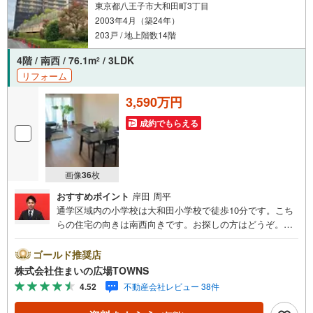
東京都八王子市大和田町3丁目
2003年4月（築24年）
203戸 / 地上階数14階
4階 / 南西 / 76.1m
/ 3LDK
2
リフォーム
3,590万円
成約でもらえる
画像
36
枚
おすすめポイント
岸田 周平
通学区域内の小学校は大和田小学校で徒歩10分です。こち
らの住宅の向きは南西向きです。お探しの方はどうぞ。入
浴時間を気にする必要のない追焚機能のある浴室です。6.8
平米のバルコニー付き物件です。デザイン性のあるシステ
ゴールド推奨店
ムキッチン付きなので、キッチンがお洒落なスペースにな
株式会社住まいの広場TOWNS
っています。3LDKの物件で、開放感のある生活を送る事が
4.52
不動産会社レビュー 38件
出来ます。こちらは防犯カメラ付きの物件です。川沿いな
ので夏も涼しく過ごせます。中古マンションなら、物件の