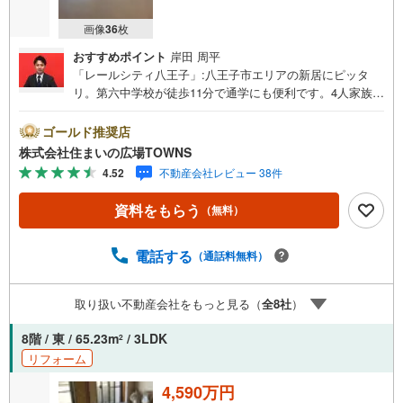
画像
36
枚
おすすめポイント
岸田 周平
「レールシティ八王子」:八王子市エリアの新居にピッタ
リ。第六中学校が徒歩11分で通学にも便利です。4人家族に
ぴったりの広さのある3LDKの物件情報は当社まで。中古マ
ンションですが、綺麗に整備されているので住み心地良好
ゴールド推奨店
です。駅から徒歩5分圏内にある駅近物件です。追い焚き機
株式会社住まいの広場TOWNS
能付きで水道代の節約につながります。シューズボックス
4.52
不動産会社レビュー 38件
がないと靴の収納に困って大変です。新生活を失敗せず、
スタートさせたいならこちらの「レールシティ八王子」は
資料をもらう
（無料）
いかがでしょうか。八王子駅南口総合事務所が305mのとこ
ろにあります。63.62平米程の専有面積でスペースも十分。
駐車料金が、月額20000の嬉しい物件です。素敵なデザイ
電話する
（通話料無料）
ンに充実の部屋数を誇る当社の3LDK物件。広々と使えるワ
イドバルコニーがあります。バルコニーが10.5平米の大き
取り扱い不動産会社をもっと見る（
全
8
社
）
さの物件です。この度は、数ある物件の中から弊社の物件
をご覧いただき、誠にありがとうございます。もし気にな
8階 / 東 / 65.23m
/ 3LDK
2
る点があればお気軽にお問い合わせください。お客様の理
リフォーム
想の住まい探しを、心を込めてお手伝いさせていただきま
す。
4,590万円