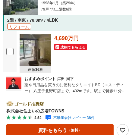
1998年1月（築29年）
79戸 / 地上階数6階
2階 / 南東 / 78.3m
/ 4LDK
2
リフォーム
4,690万円
成約でもらえる
画像
36
枚
おすすめポイント
岸田 周平
薬や日用品を買うのに便利なクリエイトSD（エス・ディ
ー） 八王子北野町店まで、492mです。駅まで徒歩11分の
場所に立地しています。15.66平米の広さのバルコニー付き
物件です。78.3平米程の専有面積でスペースも十分。1か月
ゴールド推奨店
間のパーキングスペース利用価格は16000円です。空き巣
株式会社住まいの広場TOWNS
対策には、防犯カメラが役に立ちます。リモートワークや
4.52
不動産会社レビュー 38件
料理中など自宅にいても手が離せないときには、宅配ボッ
クスを利用することで再配達する必要がありません。
資料をもらう
（無料）