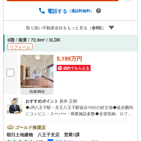
電話する
（通話料無料）
取り扱い不動産会社をもっと見る（
全
9
社
）
6階 / 南東 / 72.9m
/ 3LDK
2
リフォーム
5,199万円
成約でもらえる
画像
36
枚
おすすめポイント
新井 正樹
◆JR八王子駅・京王八王子駅徒歩10分の好立地◆徒歩圏内
にコンビニ・スーパー・商業施設多数◆全室収納、ロフト
付きの豊富な収納スペース◆快適な生活が待つ高品質なリ
フォーム物件。◆会話が弾む対面キッチン◆最上階につき
ゴールド推奨店
陽当たり・眺望良好◆南東向きのワイドバルコニー付き※バ
朝日土地建物 八王子支店 営業1課
ザール会場には、ベビーベッドや キッズスペースをご用