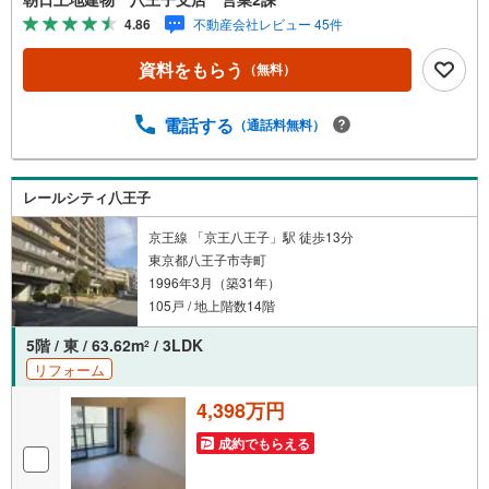
付（無償）！※バザール会場には、ベビーベッドや キッズ
4.86
不動産会社レビュー 45件
スペースをご用意しております。 小さなお子様連れで
も、安心してご来場ください！資料請求、住宅ローンのご
資料をもらう
（無料）
相談などお気軽にお問合せください！スタッフ25名でお客
様がご覧になったことのない情報を多数ご用意しておりま
す。インターネット、チラシなどに掲載できない物件も多
電話する
（通話料無料）
数ございます！ご案内時に他物件もご紹介可能です。 担当
営業へご希望をお伝えください！■ご案内方法ご自宅へお迎
え・最寄り駅等でお待ち合わせ、弊社へのご来社など、ご
レールシティ八王子
相談ください。ご希望があれば周辺環境、お客様の希望に
合わせた物件などもご案内をいたします。お住まい探しは
京王線 「京王八王子」駅 徒歩13分
朝日土地建物（株）八王子店 営業2課にお任せください！
東京都八王子市寺町
1996年3月（築31年）
105戸 / 地上階数14階
5階 / 東 / 63.62m
/ 3LDK
2
リフォーム
4,398万円
成約でもらえる