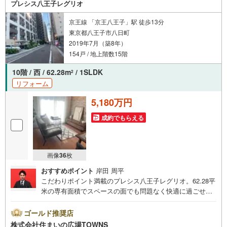
プレシス八王子レグリオ
社の物件をご覧いただき、ありがとうございます。心を込
めてお手伝いさせて下さい
京王線 「京王八王子」駅 徒歩13分
東京都八王子市八日町
2019年7月（築8年）
154戸 / 地上階数15階
10階 / 西 / 62.28m
/ 1SLDK
2
リフォーム
5,180万円
成約でもらえる
画像
36
枚
おすすめポイント
岸田 周平
こだわりポイント満載のプレシス八王子レグリオ。62.28平
米の専有面積でスペースの面でも問題なく快適に過ごせま
すよ。SLDKの間取りで、開放的な生活を送ることができま
す。15階建ての物件ならいつでも快適です。5.49平米の広
ゴールド推奨店
さのバルコニー付き物件です。床暖房は燃料や火を使わな
株式会社住まいの広場TOWNS