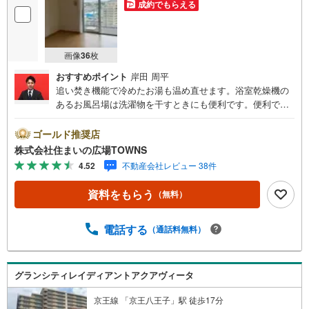
成約でもらえる
画像
36
枚
おすすめポイント
岸田 周平
追い焚き機能で冷めたお湯も温め直せます。浴室乾燥機の
あるお風呂場は洗濯物を干すときにも便利です。便利で快
適な生活ができる中古マンションです。ゆったりとしたく
つろぎの空間のある、3LDKの物件です。バルコニーが16.9
ゴールド推奨店
5平米の大きさの物件です。帰宅が夜遅くなる方も安心の、
株式会社住まいの広場TOWNS
管理人常駐物件。モニターから顔が見えるTVインターホン
4.52
不動産会社レビュー 38件
付きです。【年中無休/9:00～21:00】人気物件は特にお問
い合わせが集中するため、お早めにお電話下さい。「室
資料をもらう
（無料）
内・現地を見学する」ボタンよりご予約頂くとご見学がス
ムーズです。■その他、各種ご相談も承っております。○住
宅ローンのご相談○ライフプランのシミュレーション■住ま
電話する
（通話料無料）
いの広場TOWNSからお客様へ経験豊富なスタッフが親身に
なってお客様に合った物件をご紹介させて頂きます！ /他社
様掲載物件も併せてご紹介可能ですのでお気軽にお問い合
グランシティレイディアントアクアヴィータ
わせ下さい♪駐車場もございますので、お車でのお越しも
大歓迎です！
京王線 「京王八王子」駅 徒歩17分