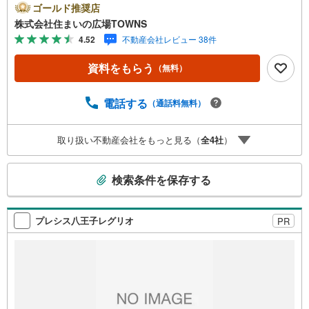
7平米と十分な広さでゆったりと生活できるのではないので
ゴールド推奨店
しょうか。駅から徒歩10分の場所に位置する物件です。オ
株式会社住まいの広場TOWNS
ートロック付き物件なので、安心して暮らすことができま
4.52
不動産会社レビュー 38件
す。4人家族にぴったりの広さのある3LDKの物件情報は当
社まで。スムーズに購入まで辿り着けるということも中古
資料をもらう
（無料）
マンションの利点です。開放感溢れる室内が魅力の、3LDK
の物件はこちらです。専用ボックスがあるので、配達員と
顔を合わせずに宅配便を受け取れます。システムキッチン
電話する
（通話料無料）
は必要な物が組み込まれているため、すぐ調理できます。
駅徒歩10分の物件です。オートロック設備は防犯性能が高
取り扱い不動産会社をもっと見る（
全
4
社
）
く安心して生活ができます。バルコニーの広さは10.3平米
です。数ある物件の中から弊社の物件をご覧いただき、あ
こ
りがとうございます。心を込めてお手伝いさせて下さい
検索条件を保存する
の
検
索
プレシス八王子レグリオ
PR
条
件
で
通
知
を