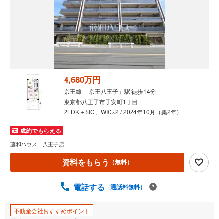
ので、お車でのお越しも大
4,680万円
京王線 「京王八王子」駅 徒歩14分
東京都八王子市子安町1丁目
2LDK＋SIC、WIC×2 / 2024年10月（築2年）
成約でもらえる
藤和ハウス 八王子店
資料をもらう
（無料）
電話する
（通話料無料）
不動産会社おすすめポイント