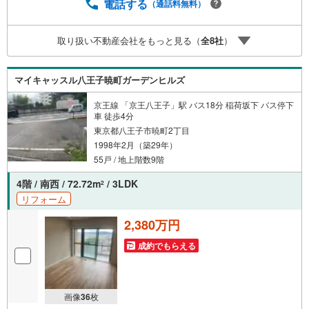
談○ライフプランのシミュレーション■住まいの広場TOWN
電話する
（通話料無料）
Sからお客様へ経験豊富なスタッフが親身になってお客様
に合った物件をご紹介させて頂きます！ /他社様掲載物件も
取り扱い不動産会社をもっと見る（
全
8
社
）
併せてご紹介可能ですのでお気軽にお問い合わせ下さい♪
駐車場もございますので、お車でのお越しも大歓迎です！
マイキャッスル八王子暁町ガーデンヒルズ
京王線 「京王八王子」駅 バス18分 稲荷坂下 バス停下
車 徒歩4分
東京都八王子市暁町2丁目
1998年2月（築29年）
55戸 / 地上階数9階
4階 / 南西 / 72.72m
/ 3LDK
2
リフォーム
2,380万円
成約でもらえる
画像
36
枚