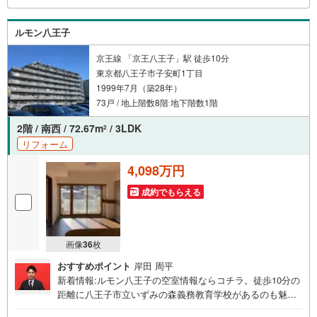
をいたします。お住まい探しは朝日土地建物（株）八王子
店 営業3課にお任せください！
ルモン八王子
京王線 「京王八王子」駅 徒歩10分
東京都八王子市子安町1丁目
1999年7月（築28年）
73戸 / 地上階数8階 地下階数1階
2階 / 南西 / 72.67m
/ 3LDK
2
リフォーム
4,098万円
成約でもらえる
画像
36
枚
おすすめポイント
岸田 周平
新着情報:ルモン八王子の空室情報ならコチラ。徒歩10分の
距離に八王子市立いずみの森義務教育学校があるのも魅
力。駐車場利用代金は1ヵ月11000円です。専有面積が72.6