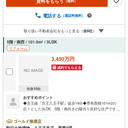
資料をもらう
（無料）
購入もスムーズです。防犯カメラが付いていますので、防
犯対策を気にされる方でも安心です。ニーズの高い設備で
ある追焚機能が付いている浴室になります。ここでご紹介
電話する
（通話料無料）
している物件は、南西向きの物件です。こちらは14階建て
の建物です。システムキッチン付きの物件で作業効率がと
取り扱い不動産会社をもっと見る（
全
8
社
）
ても良くなります。この度は、数ある物件の中から弊社の
物件をご覧いただき、誠にありがとうございます。もし気
5階 / 南西 / 101.5m
/ 3LDK
2
になる点があればお気軽にお問い合わせください。お客様
リフォーム
の理想の住まい探しを、心を込めてお手伝いさせていただ
きます。
3,450万円
成約でもらえる
画像
10
枚
おすすめポイント
◆京王線『京王八王子駅』徒歩19分◆専有面積101m2の
広々とした3LDK、5階・南向きの陽当り良好な住戸です◆L
D部分に床暖房を完備し、開放的なオープンエアリビング
（39.2m2）が付いています◆リフォーム済みできれいな内
ゴールド推奨店
装！◆大切なペットと一緒に暮らせます！◆駐車場使用権
朝日土地建物 八王子支店 営業2課