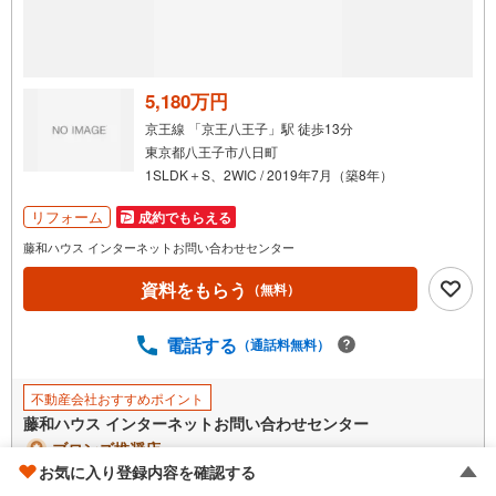
受
け
取
る
5,180万円
・
京王線 「京王八王子」駅 徒歩13分
条
東京都八王子市八日町
件
1SLDK＋S、2WIC / 2019年7月（築8年）
を
マ
リフォーム
成約でもらえる
イ
藤和ハウス インターネットお問い合わせセンター
ペ
資料をもらう
ー
（無料）
ジ
に
電話する
（通話料無料）
保
存
不動産会社おすすめポイント
す
藤和ハウス インターネットお問い合わせセンター
る
ブロンズ推奨店
お気に入り登録内容を確認する
もっと見る