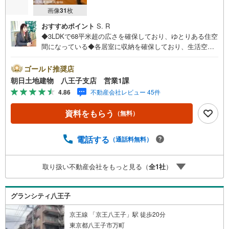
画像
31
枚
おすすめポイント
S. R
◆3LDKで68平米超の広さを確保しており、ゆとりある住空
間になっている◆各居室に収納を確保しており、生活空間
を広く使いやすい設計になっている◆6帖の和室を備えてお
り、くつろぎスペースや客間、子育て空間として柔軟に活
ゴールド推奨店
用できる※バザール会場には、ベビーベッドや キッズスペ
朝日土地建物 八王子支店 営業1課
ースをご用意しております。 小さなお子様連れでも、安
4.86
不動産会社レビュー 45件
心してご来場ください！資料請求、住宅ローンのご相談な
どお気軽にお問合せください！スタッフ25名でお客様がご
資料をもらう
（無料）
覧になったことのない情報を多数ご用意しております。イ
ンターネット、チラシなどに掲載できない物件も多数ござ
います！ご案内時に他物件もご紹介可能です。 担当営業へ
電話する
（通話料無料）
ご希望をお伝えください！■ご案内方法ご自宅へお迎え・最
寄り駅等でお待ち合わせ、弊社へのご来社など、ご相談く
取り扱い不動産会社をもっと見る（
全
1
社
）
ださい。ご希望があれば周辺環境、お客様の希望に合わせ
た物件などもご案内をいたします。お住まい探しは朝日土
地建物（株）八王子店 営業1課にお任せください！
グランシティ八王子
京王線 「京王八王子」駅 徒歩20分
東京都八王子市万町