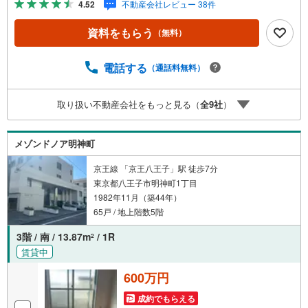
4.52
不動産会社レビュー 38件
動線を意識したデザインのシステムキッチン付きで作業能
率が上がります。立地条件の良い中古マンションは生活の
資料をもらう
（無料）
質を高めてくれます。13階建ての物件で周辺環境も良いで
す。家族でお引っ越しするなら2SLDKの間取りが快適で過
ごせます。リモート会議のようにすぐに応対できないとき
電話する
（通話料無料）
でも、宅配ボックスに荷物が届くので大変便利です。70.8
平米の専有面積でゆったりと暮らすことができる物件で
取り扱い不動産会社をもっと見る（
全
9
社
）
す。8.21平米の広さのバルコニー付き物件です。この度
は、数ある物件の中から弊社の物件をご覧いただき、誠に
ありがとうございます。もし気になる点があればお気軽に
メゾンドノア明神町
お問い合わせください。お客様の理想の住まい探しを、心
を込めてお手伝いさせていただきます。
京王線 「京王八王子」駅 徒歩7分
東京都八王子市明神町1丁目
1982年11月（築44年）
65戸 / 地上階数5階
3階 / 南 / 13.87m
/ 1R
2
賃貸中
600万円
成約でもらえる