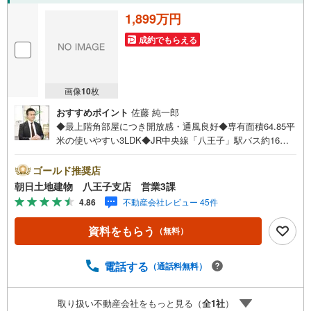
1,899万円
成約でもらえる
画像
10
枚
おすすめポイント
佐藤 純一郎
◆最上階角部屋につき開放感・通風良好◆専有面積64.85平
米の使いやすい3LDK◆JR中央線「八王子」駅バス約16分
のアクセス◆理想の居住空間が実現するリフォーム物件◆
スーパー・公園など生活施設が徒歩圏に充実※バザール会場
ゴールド推奨店
には、ベビーベッドや キッズスペースをご用意しており
朝日土地建物 八王子支店 営業3課
ます。 小さなお子様連れでも、安心してご来場くださ
4.86
不動産会社レビュー 45件
い！資料請求、住宅ローンのご相談などお気軽にお問合せ
ください！スタッフ25名でお客様がご覧になったことのな
資料をもらう
（無料）
い情報を多数ご用意しております。インターネット、チラ
シなどに掲載できない物件も多数ございます！ご案内時に
他物件もご紹介可能です。 担当営業へご希望をお伝えくだ
電話する
（通話料無料）
さい！■ご案内方法ご自宅へお迎え・最寄り駅等でお待ち合
わせ、弊社へのご来社など、ご相談ください。ご希望があ
取り扱い不動産会社をもっと見る（
全
1
社
）
れば周辺環境、お客様の希望に合わせた物件などもご案内