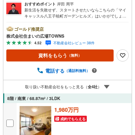
おすすめポイント
岸田 周平
新生活を失敗せず、スタートさせたいならこちらの「マイ
キャッスル八王子暁町ガーデンヒルズ」はいかがでしょう
か。稲荷坂交番が家から420mのところにあります。荷物を
受け取れないときは宅配ボックスに届くので、出社する方
ゴールド推奨店
や配達にすぐに対応できないことが多い方に重宝されてい
株式会社住まいの広場TOWNS
ます。一月12000円の駐車代なのでオトクです。システム
4.52
不動産会社レビュー 38件
キッチンは必要な物が組み込まれているため、すぐ調理で
きます。浴室乾燥機付き物件ならば、雨で外に干せない日
資料をもらう
（無料）
でも部屋干し特有の臭いを防げます。バルコニーの広さが1
7.11平米の物件です。
電話する
（通話料無料）
取り扱い不動産会社をもっと見る（
全
4
社
）
8階 / 南東 / 68.87m
/ 3LDK
2
1,980万円
成約でもらえる