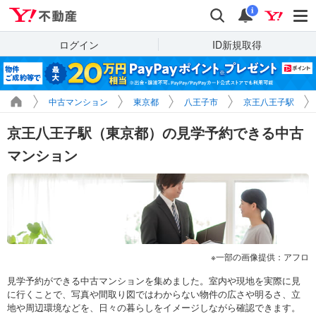
Yahoo!不動産
検索
通知
i
ログイン
ID新規取得
中古マンション
東京都
八王子市
京王八王子駅
京王八王子駅（東京都）の見学予約できる中古
マンション
一部の画像提供：アフロ
見学予約ができる中古マンションを集めました。室内や現地を実際に見
に行くことで、写真や間取り図ではわからない物件の広さや明るさ、立
地や周辺環境などを、日々の暮らしをイメージしながら確認できます。