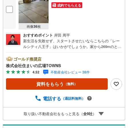
成約でもらえる
画像
36
枚
おすすめポイント
岸田 周平
新生活を失敗せず、スタートさせたいならこちらの「レー
ルシティ八王子」はいかがでしょうか。家から269mのとこ
ろに八王子子安郵便局があります。西放射線三崎町公園ま
で333mです。防犯カメラ付きで、空き巣対策にも配慮され
ゴールド推奨店
ています。来訪者の顔が確認できる、安心のTVインターホ
株式会社住まいの広場TOWNS
ン付きです。地上14階建てで、住みやすい物件です。解放
4.52
不動産会社レビュー 38件
感溢れる3LDKの物件はこちらです。宅配ボックスを利用す
れば不在時や家にいながら対応できないときでも、再配達
資料をもらう
（無料）
を待たずに荷物を受け取れます。機能的で使いやすいシス
テムキッチン付きなので、お料理を楽しめます。防犯カメ
ラが付いていますので、防犯対策を気にされる方でも安心
電話する
（通話料無料）
です。地上14階建てでお問い合わせも多い物件です。24時
間ゴミ出し可能な物件であれば、何も気にすることなく夜
取り扱い不動産会社をもっと見る（
全
9
社
）
中でも朝方でも好きな時間にゴミを持っていけます。開放
感溢れる室内が魅力の、3LDKの物件はこちらです。13.25
平米のバルコニー面積の物件です。数ある物件の中から弊