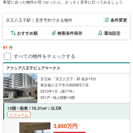
希望に合った物件が見つかったら、さっそく見学に行ってみましょう。
京王八王子駅｜見学予約できる物件
条件変更
おすすめ順
検索条件保存
通知設定
91
件
すべての物件をチェックする
アクシア八王子ピュアマークス
京王線 「京王八王子」駅 徒歩15分
東京都八王子市大和田町6丁目
2010年1月（築17年）
351戸 / 地上階数14階
13階 / 南東 / 70.31m
/ 3LDK
2
リフォーム
3,850万円