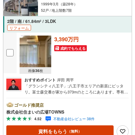
1999年3月（築28年）
52戸 / 地上階数7階
2階 / 南 / 61.84m
/ 3LDK
2
リフォーム
3,390万円
成約でもらえる
画像
36
枚
おすすめポイント
岸田 周平
「グランシティ八王子」:八王子市エリアの新居にピッタ
リ。富士森交番が家から373mのところにあります。専有面
積は61.84平米となっており広々とした空間で生活すること
ができます。住んでいて心地の良い中古マンションで魅力
ゴールド推奨店
的です。こちらの物件は南向きです。清潔感を求める方に
株式会社住まいの広場TOWNS
一押ししたい全居室フローリングです。入浴時間を気にす
4.52
不動産会社レビュー 38件
る必要のない追焚機能のある浴室です。8.76平米のバルコ
ニーが付いた物件です。南向きの物件です。家族におすす
資料をもらう
（無料）
めな3LDK。設備も充実しています。鍵がかかる宅配ボック