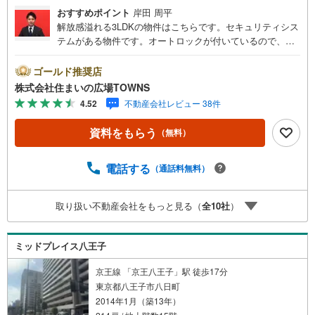
おすすめポイント
岸田 周平
解放感溢れる3LDKの物件はこちらです。セキュリティシス
テムがある物件です。オートロックが付いているので、空
き巣などの危険も減らすことができます。入浴中や就寝中
で荷物を受け取れない場合でも、宅配ボックスがあれば再
ゴールド推奨店
配達せずに受け取ることができます。システムキッチンは
株式会社住まいの広場TOWNS
必要な物が組み込まれているため、すぐ調理できます。専
4.52
不動産会社レビュー 38件
有面積が76.14平米以上ある物件でゆったりと生活したい方
にいかがでしょうか。お気に入りの中古マンションで満足
資料をもらう
（無料）
度の高い生活をしましょう。浴室乾燥機のあるお風呂場は
洗濯物を干すときにも便利です。機能的で使いやすいシス
テムキッチン付きなので、お料理を楽しめます。3LDKの物
電話する
（通話料無料）
件で、開放感のある生活を送る事が出来ます。駅から徒歩9
分の場所に位置する物件です。こちらの物件は南向きで
取り扱い不動産会社をもっと見る（
全
10
社
）
す。専有面積76.14平米以上あるので広々と使えます。この
物件は快適な室内環境が魅力の中古マンションとなってい
ます。数ある物件の中から弊社の物件をご覧いただき、あ
ミッドプレイス八王子
りがとうございます。心を込めてお手伝いさせて下さい
京王線 「京王八王子」駅 徒歩17分
東京都八王子市八日町
2014年1月（築13年）