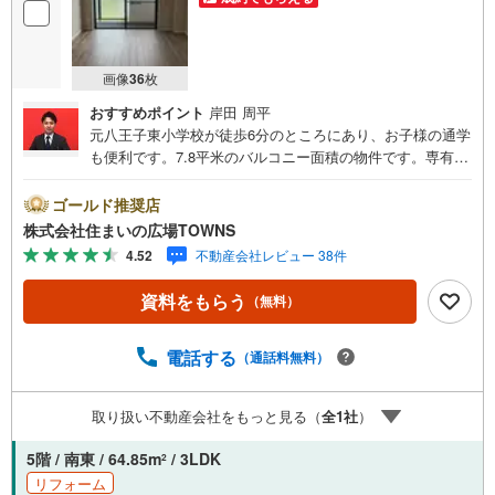
画像
36
枚
おすすめポイント
岸田 周平
元八王子東小学校が徒歩6分のところにあり、お子様の通学
も便利です。7.8平米のバルコニー面積の物件です。専有面
積64.89平米の物件です。浴室追焚機能を上手に使えば、水
道料金を抑えることができます。南東向きの物件をお探し
ゴールド推奨店
の方、コチラよりご覧ください。入浴中や就寝中で荷物を
株式会社住まいの広場TOWNS
受け取れない場合でも、宅配ボックスがあれば再配達せず
4.52
不動産会社レビュー 38件
に受け取ることができます。こちらは防犯カメラ付きの物
件です。
資料をもらう
（無料）
電話する
（通話料無料）
取り扱い不動産会社をもっと見る（
全
1
社
）
5階 / 南東 / 64.85m
/ 3LDK
2
リフォーム