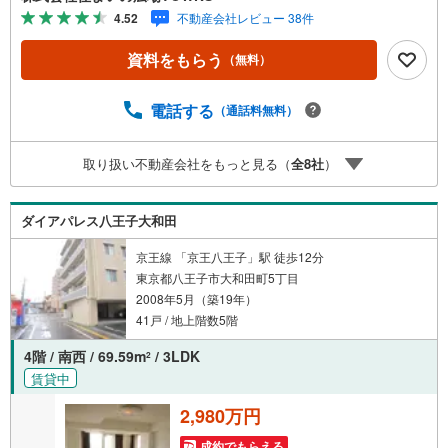
い暖房器具ため安全に使うことができます。お湯を温め直
4.52
不動産会社レビュー 38件
せる追い焚き機能付きです。【年中無休/9:00～21:00】人
気物件は特にお問い合わせが集中するため、お早めにお電
資料をもらう
（無料）
話下さい。「室内・現地を見学する」ボタンよりご予約頂
くとご見学がスムーズです。■その他、各種ご相談も承って
おります。○住宅ローンのご相談○ライフプランのシミュレ
電話する
（通話料無料）
ーション■住まいの広場TOWNSからお客様へ経験豊富なス
タッフが親身になってお客様に合った物件をご紹介させて
取り扱い不動産会社をもっと見る（
全
8
社
）
頂きます！ /他社様掲載物件も併せてご紹介可能ですのでお
気軽にお問い合わせ下さい♪駐車場もございますので、お
車でのお越しも大歓迎です！
ダイアパレス八王子大和田
京王線 「京王八王子」駅 徒歩12分
東京都八王子市大和田町5丁目
2008年5月（築19年）
41戸 / 地上階数5階
4階 / 南西 / 69.59m
/ 3LDK
2
賃貸中
2,980万円
成約でもらえる