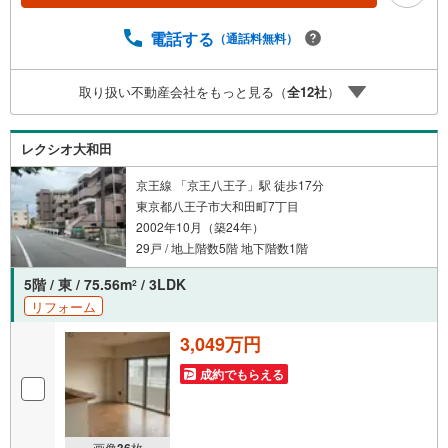
スに荷物を届けることで、外に置く置き配よりも安全に荷
物を受け取ることができます。専有面積が61.84平米と十分
電話する
（通話料無料）
な広さでゆったりと生活できるのではないのでしょうか。
住み心地がしっかりと考えられた中古マンションです。駅
取り扱い不動産会社をもっと見る（
全
12
社
）
までは徒歩12分でアクセス可能です。この度は、数ある物
件の中から弊社の物件をご覧いただき、誠にありがとうご
ざいます。もし気になる点があればお気軽にお問い合わせ
レクシオ大和田
ください。お客様の理想の住まい探しを、心を込めてお手
伝いさせていただきます。
京王線 「京王八王子」駅 徒歩17分
東京都八王子市大和田町7丁目
2002年10月（築24年）
29戸 / 地上階数5階 地下階数1階
5階 / 東 / 75.56m
/ 3LDK
2
リフォーム
3,049万円
成約でもらえる
画像
36
枚