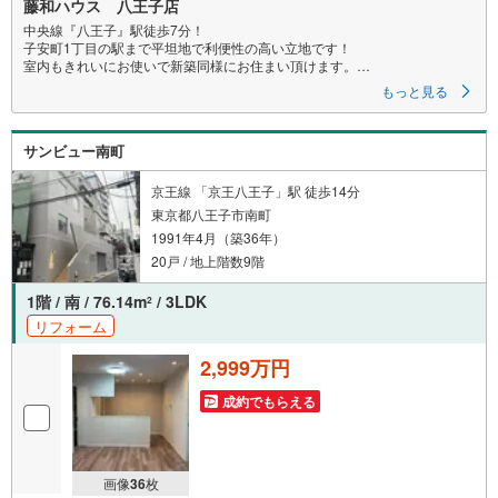
藤和ハウス 八王子店
中央線『八王子』駅徒歩7分！
子安町1丁目の駅まで平坦地で利便性の高い立地です！
室内もきれいにお使いで新築同様にお住まい頂けます。
プライベートの保たれた専用庭は憩いの空間としてお使い頂けます
もっと見る
サンビュー南町
京王線 「京王八王子」駅 徒歩14分
東京都八王子市南町
1991年4月（築36年）
20戸 / 地上階数9階
1階 / 南 / 76.14m
/ 3LDK
2
リフォーム
2,999万円
成約でもらえる
画像
36
枚