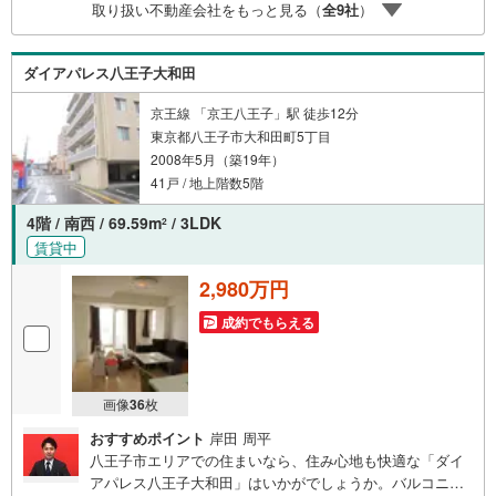
取り扱い不動産会社をもっと見る（
全
9
社
）
頂きます！ /他社様掲載物件も併せてご紹介可能ですのでお
気軽にお問い合わせ下さい♪駐車場もございますので、お
車でのお越しも大歓迎です！
ダイアパレス八王子大和田
京王線 「京王八王子」駅 徒歩12分
東京都八王子市大和田町5丁目
2008年5月（築19年）
41戸 / 地上階数5階
4階 / 南西 / 69.59m
/ 3LDK
2
賃貸中
2,980万円
成約でもらえる
画像
36
枚
おすすめポイント
岸田 周平
八王子市エリアでの住まいなら、住み心地も快適な「ダイ
アパレス八王子大和田」はいかがでしょうか。バルコニー