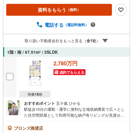
生活ができる2LDK。【年中無休/9:00～21:00】人気物件は
特にお問い合わせが集中するため、お早めにお電話下さ
資料をもらう
（無料）
い。「室内・現地を見学する」ボタンよりご予約頂くとご
見学がスムーズです。■その他、各種ご相談も承っておりま
す。○住宅ローンのご相談○ライフプランのシミュレーショ
電話する
（通話料無料）
ン■住まいの広場TOWNSからお客様へ経験豊富なスタッフ
が親身になってお客様に合った物件をご紹介させて頂きま
取り扱い不動産会社をもっと見る（
全
1
社
）
す！ /他社様掲載物件も併せてご紹介可能ですのでお気軽に
お問い合わせ下さい♪駐車場もございますので、お車での
1階 / 南 / 67.51m
/ 2SLDK
2
お越しも大歓迎です！
2,780万円
成約でもらえる
画像
18
枚
おすすめポイント
五十嵐 ひかる
駅徒歩10分の通勤・通学に便利な立地収納豊富で広々とし
た住空間部屋として利用可能な納戸有リビングが見渡せる
対面式キッチンで家族との対話もはずみます【営業時間 9:
00～19:00】上記時間はお電話が繋がりやすくなっておりま
ブロンズ推奨店
す。人気物件には特に問い合わせが集中するため、お早め