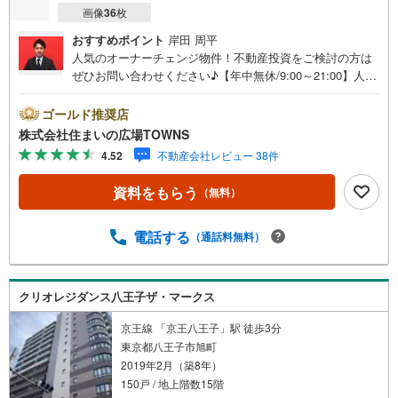
画像
36
枚
おすすめポイント
岸田 周平
人気のオーナーチェンジ物件！不動産投資をご検討の方は
ぜひお問い合わせください♪【年中無休/9:00～21:00】人気
物件は特にお問い合わせが集中するため、お早めにお電話
下さい。「室内・現地を見学する」ボタンよりご予約頂く
ゴールド推奨店
とご見学がスムーズです。■その他、各種ご相談も承ってお
株式会社住まいの広場TOWNS
ります。○住宅ローンのご相談○ライフプランのシミュレー
4.52
不動産会社レビュー 38件
ション■住まいの広場TOWNSからお客様へ経験豊富なスタ
ッフが親身になってお客様に合った物件をご紹介させて頂
資料をもらう
（無料）
きます！ /他社様掲載物件も併せてご紹介可能ですのでお気
軽にお問い合わせ下さい♪駐車場もございますので、お車
でのお越しも大歓迎です！
電話する
（通話料無料）
クリオレジダンス八王子ザ・マークス
京王線 「京王八王子」駅 徒歩3分
東京都八王子市旭町
2019年2月（築8年）
150戸 / 地上階数15階