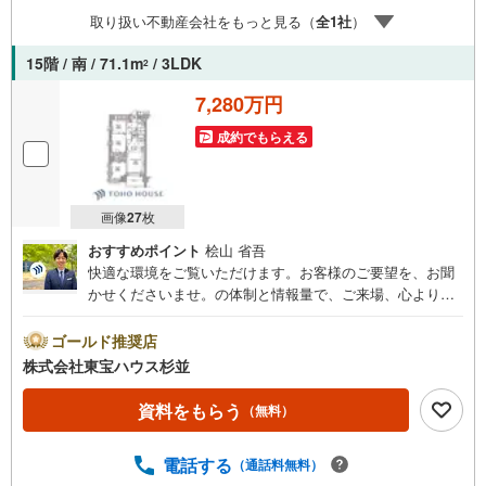
住まいの広場TOWNSからお客様へ経験豊富なスタッフが親
取り扱い不動産会社をもっと見る（
全
1
社
）
身になってお客様に合った物件をご紹介させて頂きます！ /
他社様掲載物件も併せてご紹介可能ですのでお気軽にお問
15階 / 南 / 71.1m
/ 3LDK
2
い合わせ下さい♪駐車場もございますので、お車でのお越
しも大歓迎です！
7,280万円
成約でもらえる
画像
27
枚
おすすめポイント
桧山 省吾
快適な環境をご覧いただけます。お客様のご要望を、お聞
かせくださいませ。の体制と情報量で、ご来場、心よりお
待ちしております。・ 未来を予測し人生設計から始まる
「未来カレンダー」のご提案。・ 未来に起こるであろうご
ゴールド推奨店
自宅リフォームをオンライン上でご提案「ミラカレクラ
株式会社東宝ハウス杉並
ブ」。・ 不動産売却時、ご自宅を綺麗にかつ瀟洒にさせる
CG加工ホームステイジングサービス。・ 購入者様へ、税
資料をもらう
（無料）
理士による確定申告の無料セミナーをご招待いたします。
◆ご予約に際して◆日時のご希望をお伝えください。（も
電話する
（通話料無料）
ちろん当日でも対応可能です）事前に鍵等の手配や内覧