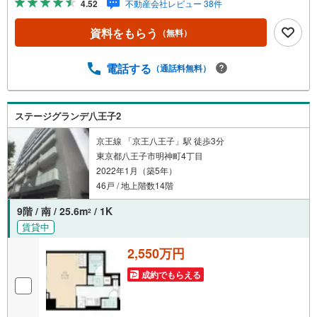
4.52
不動産会社レビュー 38件
ション■住まいの広場TOWNSからお客様へ経験豊富なスタ
ッフが親身になってお客様に合った物件をご紹介させて頂
資料をもらう
（無料）
きます！ /他社様掲載物件も併せてご紹介可能ですのでお気
軽にお問い合わせ下さい♪駐車場もございますので、お車
でのお越しも大歓迎です！
電話する
（通話料無料）
ステージグランデ八王子2
京王線 「京王八王子」駅 徒歩3分
東京都八王子市明神町4丁目
2022年1月（築5年）
46戸 / 地上階数14階
9階 / 南 / 25.6m
/ 1K
2
賃貸中
2,550万円
成約でもらえる