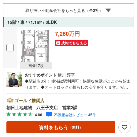
（居住中物件）の手配が必要な場合がございますのでご容
赦ください。事前にご連絡をいただけると、スムーズなご
取り扱い不動産会社をもっと見る（
全
2
社
）
案内が可能となりますのでお手数ですがご一報ください。
◆物件のご案内は◆弊社へのご来社、お客様宅へのお迎
15階 / 東 / 71.1m
/ 3LDK
2
え・最寄駅での待ち合わせ、物件周辺のコンビニ等でお待
ち合わせなど、ご希望をお伝えください。ご希望条件をお
7,280万円
伝え頂けましたら、ご見学希望物件以外の資料も用意して
成約でもらえる
参ります。もちろん他の物件も併せてご案内させていただ
きます。
画像
17
枚
おすすめポイント
横川 淳平
◆駅徒歩3分！4路線2駅利用可！快適な生活がここから始ま
ります。◆オートロックが暮らしの安全を守ります。安心
の4重セキュリティ。★数少ない最上階角部屋です！開放感
あふれるお部屋です♪★全居室収納スペース完備されてま
ゴールド推奨店
す！ご利用される方皆様が快適にお過ごしいただけます♪
朝日土地建物 八王子支店 営業2課
★ペット飼育可能です！※バザール会場には、ベビーベッド
4.86
不動産会社レビュー 45件
や キッズスペースをご用意しております。 小さなお子
様連れでも、安心してご来場ください！資料請求、住宅ロ
資料をもらう
（無料）
ーンのご相談などお気軽にお問合せください！スタッフ25
名でお客様がご覧になったことのない情報を多数ご用意し