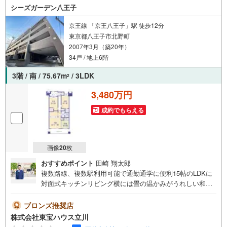
談してみませんか？スタッフ一同お客様のお問合せをお待
シーズガーデン八王子
ちしております。
京王線 「京王八王子」駅 徒歩12分
東京都八王子市北野町
2007年3月（築20年）
34戸 / 地上6階
3階 / 南 / 75.67m
/ 3LDK
2
3,480万円
成約でもらえる
画像
20
枚
おすすめポイント
田崎 翔太郎
複数路線、複数駅利用可能で通勤通学に便利15帖のLDKに
対面式キッチンリビング横には畳の温かみがうれしい和室
有収納力備えたWICが2つございますプライバシーに考慮し
た玄関ポーチ付【営業時間 9:00～19:00】上記時間はお電
ブロンズ推奨店
話が繋がりやすくなっております。人気物件には特に問い
株式会社東宝ハウス立川
合わせが集中するため、お早めにお電話ください。「室