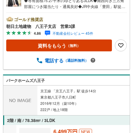
◆専有面積75.27平米のゆとりある3LDK◆南西向き三方角
部屋につき陽当たり・通風良好◆JR中央線「豊田」駅徒歩
16分の利便性◆充実のフルリフォームで快適住空間◆LIXIL
コラボの高品質リノベーション仕様◆ペット飼育可（犬猫
ゴールド推奨店
可・細則あり）※バザール会場には、ベビーベッドや キッ
朝日土地建物 八王子支店 営業3課
ズスペースをご用意しております。 小さなお子様連れで
4.86
不動産会社レビュー 45件
も、安心してご来場ください！資料請求、住宅ローンのご
相談などお気軽にお問合せください！スタッフ25名でお客
資料をもらう
（無料）
様がご覧になったことのない情報を多数ご用意しておりま
す。インターネット、チラシなどに掲載できない物件も多
数ございます！ご案内時に他物件もご紹介可能です。 担当
電話する
（通話料無料）
営業へご希望をお伝えください！■ご案内方法ご自宅へお迎
え・最寄り駅等でお待ち合わせ、弊社へのご来社など、ご
相談ください。ご希望があれば周辺環境、お客様の希望に
パークホームズ八王子
合わせた物件などもご案内をいたします。お住まい探しは
朝日土地建物（株）八王子店 営業3課にお任せください！
京王線 「京王八王子」駅 徒歩14分
東京都八王子市八日町
2016年12月（築10年）
222戸 / 地上18階
2階 / 南 / 78.38m
/ 3LDK
2
6,499万円
NEW