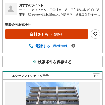
おすすめポイント
サットンアリビオ八王子◎【京王八王子】駅徒歩3分◎【八
王子】駅徒歩9分◎上層階につき陽当り・通風良好◎オート
ロック付き◎防犯カメラ付き◎宅配ボックス完備◎ペット
飼育可◎スーパーが徒歩圏内◎コンビニが徒歩圏内◎ドラ
東鳳企画株式会社
ッグストアが徒歩圏内◎周辺環境良好です◎エレベーター
付き
資料をもらう
（無料）
電話する
（通話料無料）
こ
検索条件を保存する
の
検
索
エクセレントシティ八王子
PR
条
件
で
通
知
を