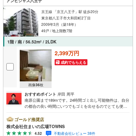
アンビシャス八王子
京王線 「京王八王子」駅 徒歩20分
東京都八王子市大和田町2丁目
2009年3月（築18年）
49戸 / 地上階数7階
1階 / 南 / 56.52m
/ 2LDK
2
2,399万円
成約でもらえる
画像
36
枚
おすすめポイント
岸田 周平
南原公園まで189mです。24時間ゴミ出し可能物件は、自分
の都合の良い時間にいつでもゴミを出せるのでとても便利
です。56.52平米の専有面積でスペースの面でも問題なく快
適に過ごせますよ。オートロック設備が付いており、防犯
ゴールド推奨店
性が高いです。追い焚き機能付の浴室です。駅から徒歩12
株式会社住まいの広場TOWNS
分の物件はいかがですか。素敵なデザインでゆとりのある
4.52
不動産会社レビュー 38件