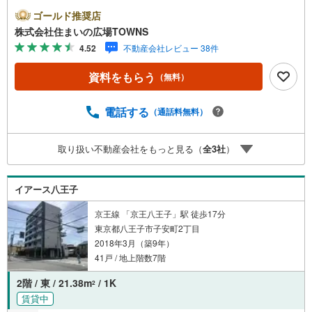
送りましょう。IHキッチン付きの物件です。駅まで歩いて
ゴールド推奨店
行くことのできる、駅徒歩12分の物件です。システムキッ
株式会社住まいの広場TOWNS
チンは使いやすく汚れにくいのでご好評です。【年中無休/
4.52
不動産会社レビュー 38件
9:00～21:00】人気物件は特にお問い合わせが集中するた
め、お早めにお電話下さい。「室内・現地を見学する」ボ
資料をもらう
（無料）
タンよりご予約頂くとご見学がスムーズです。■その他、各
種ご相談も承っております。○住宅ローンのご相談○ライフ
プランのシミュレーション■住まいの広場TOWNSからお客
電話する
（通話料無料）
様へ経験豊富なスタッフが親身になってお客様に合った物
件をご紹介させて頂きます！ /他社様掲載物件も併せてご紹
取り扱い不動産会社をもっと見る（
全
3
社
）
介可能ですのでお気軽にお問い合わせ下さい♪駐車場もご
ざいますので、お車でのお越しも大歓迎です！
イアース八王子
京王線 「京王八王子」駅 徒歩17分
東京都八王子市子安町2丁目
2018年3月（築9年）
41戸 / 地上階数7階
2階 / 東 / 21.38m
/ 1K
2
賃貸中