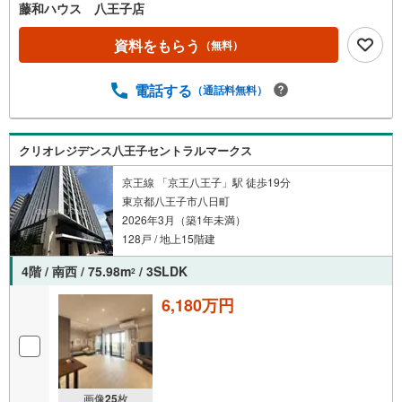
憩いの空間としてお使い頂けます
藤和ハウス 八王子店
資料をもらう
（無料）
電話する
（通話料無料）
クリオレジデンス八王子セントラルマークス
京王線 「京王八王子」駅 徒歩19分
東京都八王子市八日町
2026年3月（築1年未満）
128戸 / 地上15階建
4階 / 南西 / 75.98m
/ 3SLDK
2
6,180万円
画像
25
枚