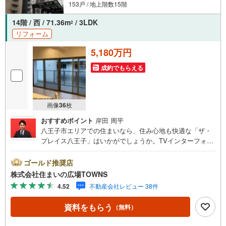
153戸 / 地上階数15階
14階 / 西 / 71.36m
/ 3LDK
2
リフォーム
5,180万円
成約でもらえる
画像
36
枚
おすすめポイント
岸田 周平
八王子市エリアでの住まいなら、住み心地も快適な「ザ・
プレイス八王子」はいかがでしょうか。TVインターフォン
付きの物件です。宅配ボックスに荷物を預けられるので、
配達時間に家で直接対応する必要はなく外出中や仕事中に
ゴールド推奨店
時間を気にする必要はありません。専有面積71.36平米なの
株式会社住まいの広場TOWNS
で、家族向けです。防犯カメラが付いていますので、防犯
4.52
不動産会社レビュー 38件
対策を気にされる方でも安心です。地上15階建てで、住み
やすい物件です。3LDKの物件で快適な日々を過ごしましょ
資料をもらう
（無料）
う。