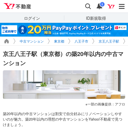
Yahoo!不動産
検索
通知
i
ログイン
ID新規取得
中古マンション
東京都
八王子市
京王八王子駅
京王八王子駅（東京都）の築20年以内の中古マ
ンション
一部の画像提供：アフロ
築20年以内の中古マンションは割安で自分好みにリノベーションしやす
いのが魅力。築20年以内の理想の中古マンションをYahoo!不動産で見つ
けましょう。