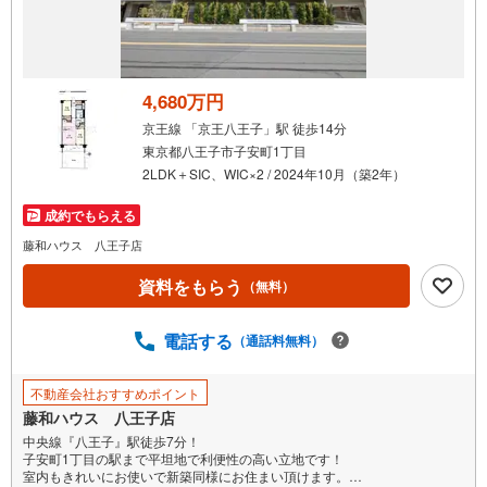
受
け
取
る
4,680万円
・
京王線 「京王八王子」駅 徒歩14分
条
東京都八王子市子安町1丁目
件
2LDK＋SIC、WIC×2 / 2024年10月（築2年）
を
マ
成約でもらえる
イ
藤和ハウス 八王子店
ペ
資料をもらう
ー
（無料）
ジ
に
電話する
（通話料無料）
保
存
不動産会社おすすめポイント
す
藤和ハウス 八王子店
る
中央線『八王子』駅徒歩7分！
子安町1丁目の駅まで平坦地で利便性の高い立地です！
室内もきれいにお使いで新築同様にお住まい頂けます。