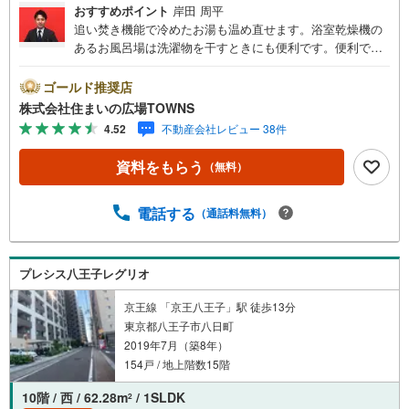
おすすめポイント
岸田 周平
追い焚き機能で冷めたお湯も温め直せます。浴室乾燥機の
あるお風呂場は洗濯物を干すときにも便利です。便利で快
適な生活ができる中古マンションです。ゆったりとしたく
つろぎの空間のある、3LDKの物件です。バルコニーが16.9
ゴールド推奨店
5平米の大きさの物件です。帰宅が夜遅くなる方も安心の、
株式会社住まいの広場TOWNS
管理人常駐物件。モニターから顔が見えるTVインターホン
4.52
不動産会社レビュー 38件
付きです。【年中無休/9:00～21:00】人気物件は特にお問
い合わせが集中するため、お早めにお電話下さい。「室
資料をもらう
（無料）
内・現地を見学する」ボタンよりご予約頂くとご見学がス
ムーズです。■その他、各種ご相談も承っております。○住
宅ローンのご相談○ライフプランのシミュレーション■住ま
電話する
（通話料無料）
いの広場TOWNSからお客様へ経験豊富なスタッフが親身に
なってお客様に合った物件をご紹介させて頂きます！ /他社
様掲載物件も併せてご紹介可能ですのでお気軽にお問い合
プレシス八王子レグリオ
わせ下さい♪駐車場もございますので、お車でのお越しも
大歓迎です！
京王線 「京王八王子」駅 徒歩13分
東京都八王子市八日町
2019年7月（築8年）
154戸 / 地上階数15階
10階 / 西 / 62.28m
/ 1SLDK
2