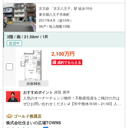
京王線 「京王八王子」駅 徒歩10分
東京都八王子市南町
2017年4月（築10年）
36戸 / 地上階数10階
3階 / 南 / 21.58m
/ 1R
2
賃貸中
2,100万円
成約でもらえる
画像
36
枚
おすすめポイント
岸田 周平
人気のオーナーチェンジ物件！不動産投資をご検討の方は
ぜひお問い合わせください♪【年中無休/9:00～21:00】人気
物件は特にお問い合わせが集中するため、お早めにお電話
下さい。「室内・現地を見学する」ボタンよりご予約頂く
ゴールド推奨店
とご見学がスムーズです。■その他、各種ご相談も承ってお
株式会社住まいの広場TOWNS
ります。○住宅ローンのご相談○ライフプランのシミュレー