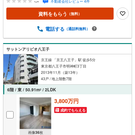
-.--
不動産会社レビュー 4件
内・現地を見学する」ボタンよりご予約いただくとご見学
がスムーズです。ご見学の際は車でお迎えに上がります。
資料をもらう
（無料）
【東宝ハウス立川のポイント】◆住宅ローンはお任せくだ
さい！◆住宅ローンアドバイザーがご質問にお答えいたし
ます。・どこの銀行で借りるとお得なの？・適切な借入額
電話する
（通話料無料）
は？・「住宅ローン控除」ってなに？・「確定申告書」っ
てどうすればいいの？◆ファイナンシャルプランナーに相
談◆お金に関するあらゆるご相談を承ります。・ライフプ
サットンアリビオ八王子
ランのシミュレーション・生活収支の資金の流れを分かり
やすくグラフに表示・お客様のライフプランに合った資金
京王線 「京王八王子」駅 徒歩5分
計画のご提案
東京都八王子市明神町3丁目
2013年11月（築13年）
43戸 / 地上階数7階
6階 / 東 / 50.91m
/ 2LDK
2
3,800万円
成約でもらえる
画像
36
枚