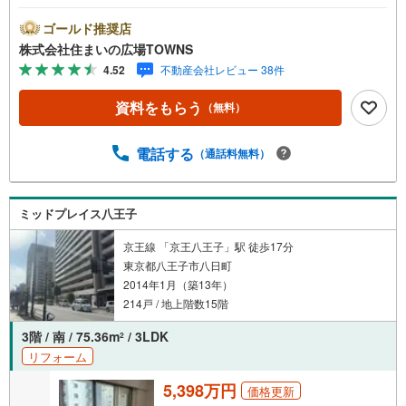
が5.04平米の大きさの物件です。さし湯をせずに沸かし直
すことができる追焚機能付きの浴室です。荷物を受け取れ
ゴールド推奨店
ないときは宅配ボックスに届けられるので、外出や入浴な
株式会社住まいの広場TOWNS
ど私生活中に配達時間を気にする必要はありません。新生
4.52
不動産会社レビュー 38件
活をはじめる方にお勧めな3LDKの物件があります。中古な
がらも綺麗な室内と魅力的な住環境のマンションです。駅
資料をもらう
（無料）
までは徒歩12分でアクセス可能です。【年中無休/9:00～2
1:00】人気物件は特にお問い合わせが集中するため、お早
めにお電話下さい。「室内・現地を見学する」ボタンより
電話する
（通話料無料）
ご予約頂くとご見学がスムーズです。■その他、各種ご相談
も承っております。○住宅ローンのご相談○ライフプランの
シミュレーション■住まいの広場TOWNSからお客様へ経験
ミッドプレイス八王子
豊富なスタッフが親身になってお客様に合った物件をご紹
介させて頂きます！ /他社様掲載物件も併せてご紹介可能で
京王線 「京王八王子」駅 徒歩17分
すのでお気軽にお問い合わせ下さい♪駐車場もございます
東京都八王子市八日町
ので、お車でのお越しも大
2014年1月（築13年）
214戸 / 地上階数15階
3階 / 南 / 75.36m
/ 3LDK
2
リフォーム
5,398万円
価格更新