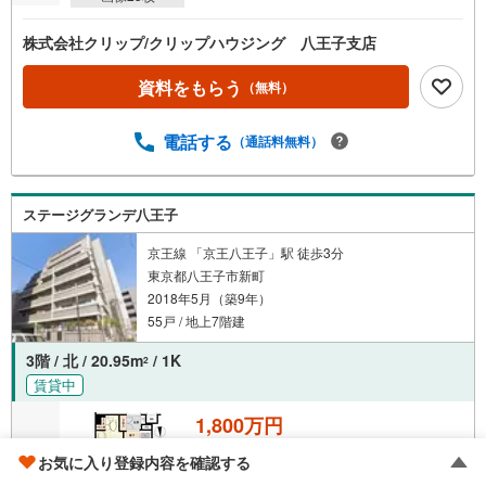
株式会社クリップ/クリップハウジング 八王子支店
資料をもらう
（無料）
電話する
（通話料無料）
ステージグランデ八王子
京王線 「京王八王子」駅 徒歩3分
東京都八王子市新町
2018年5月（築9年）
55戸 / 地上7階建
3階 / 北 / 20.95m
/ 1K
2
賃貸中
1,800万円
お気に入り登録内容を確認する