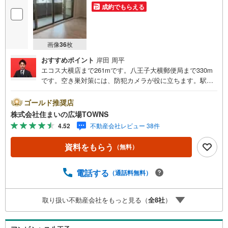
成約でもらえる
画像
36
枚
おすすめポイント
岸田 周平
エコス大横店まで261mです。八王子大横郵便局まで330m
です。空き巣対策には、防犯カメラが役に立ちます。駅か
ら徒歩10分圏内に立地しています。不審者対策に欠かせな
いオートロックも備えています。システムキッチンは必要
ゴールド推奨店
な物が組み込まれているため、すぐ調理できます。外観タ
株式会社住まいの広場TOWNS
イル張りは、雨風の侵入を防ぎ骨組みを守ってくれます。
4.52
不動産会社レビュー 38件
【年中無休/9:00～21:00】人気物件は特にお問い合わせが
集中するため、お早めにお電話下さい。「室内・現地を見
資料をもらう
（無料）
学する」ボタンよりご予約頂くとご見学がスムーズです。■
その他、各種ご相談も承っております。○住宅ローンのご相
談○ライフプランのシミュレーション■住まいの広場TOWN
電話する
（通話料無料）
Sからお客様へ経験豊富なスタッフが親身になってお客様
に合った物件をご紹介させて頂きます！ /他社様掲載物件も
取り扱い不動産会社をもっと見る（
全
8
社
）
併せてご紹介可能ですのでお気軽にお問い合わせ下さい♪
駐車場もございますので、お車でのお越しも大歓迎です！