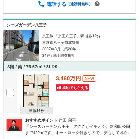
電話する
（通話料無料）
シーズガーデン八王子
京王線 「京王八王子」駅 徒歩12分
東京都八王子市北野町
2007年3月（築20年）
34戸 / 地上階数6階
3階 / 南 / 75.67m
/ 3LDK
2
3,480万円
NEW
成約でもらえる
画像
36
枚
おすすめポイント
岸田 周平
「シーズガーデン八王子」のここがイチオシ。新和田公園
まで422mです。オートロック付きなので、安心して暮らす
ことができます。中古マンションを購入して優雅な生活を