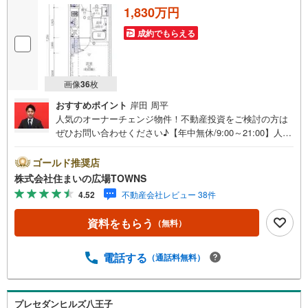
1,830万円
成約でもらえる
画像
36
枚
おすすめポイント
岸田 周平
人気のオーナーチェンジ物件！不動産投資をご検討の方は
ぜひお問い合わせください♪【年中無休/9:00～21:00】人気
物件は特にお問い合わせが集中するため、お早めにお電話
下さい。「室内・現地を見学する」ボタンよりご予約頂く
ゴールド推奨店
とご見学がスムーズです。■その他、各種ご相談も承ってお
株式会社住まいの広場TOWNS
ります。○住宅ローンのご相談○ライフプランのシミュレー
4.52
不動産会社レビュー 38件
ション■住まいの広場TOWNSからお客様へ経験豊富なスタ
ッフが親身になってお客様に合った物件をご紹介させて頂
資料をもらう
（無料）
きます！ /他社様掲載物件も併せてご紹介可能ですのでお気
軽にお問い合わせ下さい♪駐車場もございますので、お車
でのお越しも大歓迎です！
電話する
（通話料無料）
プレセダンヒルズ八王子