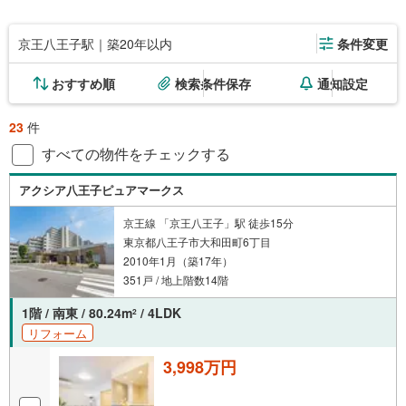
京王八王子駅｜築20年以内
条件変更
おすすめ順
検索条件保存
通知設定
23
件
すべての物件をチェックする
アクシア八王子ピュアマークス
京王線 「京王八王子」駅 徒歩15分
東京都八王子市大和田町6丁目
2010年1月（築17年）
351戸 / 地上階数14階
1階 / 南東 / 80.24m
/ 4LDK
2
リフォーム
3,998万円