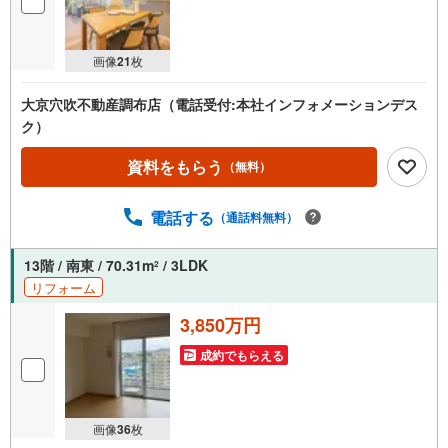
画像
21
枚
大京穴吹不動産調布店（電話受付:本社インフォメーションデス
ク）
資料をもらう
（無料）
電話する
（通話料無料）
13階 / 南東 / 70.31m
/ 3LDK
2
リフォーム
3,850万円
成約でもらえる
画像
36
枚