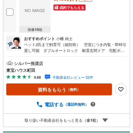
成約でもらえる
画像
10
枚
おすすめポイント
小幡 純士
ペット2匹まで飼育可（細則有） 空室につき内覧・即時引
渡し可能 ダブルオートロック 耐震玄関ドア 宅配ボッ
クス・エレベーター完備東宝ハウス町田はまず、お客様一
人一人を知り、理解することから始めます。お客様のお話
シルバー推奨店
をきちんとお聞きし、しっかり話し合う「心」のコミュニ
東宝ハウス町田
ケーションが大切になります。だからこそ、それぞれのお
4.68
不動産会社レビュー 32件
客様にベストな「住まい」をご提案をすることができるの
です。インターネット予約で当日見学が可能！（1）［室
資料をもらう
（無料）
内・現地を見学する］をクリック（2）本日～4日以内をご
希望の方は「ご要望・ご質問欄」に希望日時をご記入くだ
さい！【主要不動産流通各社の2025年度中間期の売買仲介
電話する
（通話料無料）
実績において、全国第9位の売買仲介実績です】※住宅新報
よりたくさんのお客様からのお言葉に感謝してこれからも
取り扱い不動産会社をもっと見る（
全
1
社
）
楽しく素敵なお家探しをお約束します。お家探しを始めて
みようと思われたらまずは、お気軽に東宝ハウス町田に相