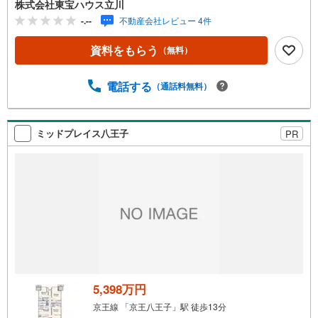
株式会社東宝ハウス立川
にお電話ください。「室内・現地を見学する」ボタンより
-.--
不動産会社レビュー 4件
ご予約いただくとご見学がスムーズです。ご見学の際は車
でお迎えに上がります。【東宝ハウス立川のポイント】◆
資料をもらう
（無料）
住宅ローンはお任せください！◆住宅ローンアドバイザー
がご質問にお答えいたします。・どこの銀行で借りるとお
得なの？・適切な借入額は？・「住宅ローン控除」ってな
電話する
（通話料無料）
に？・「確定申告書」ってどうすればいいの？◆ファイナ
ンシャルプランナーに相談◆お金に関するあらゆるご相談
を承ります。・ライフプランのシミュレーション・生活収
ミッドプレイス八王子
PR
支の資金の流れを分かりやすくグラフに表示・お客様のラ
イフプランに合った資金計画のご提案
5,398万円
京王線 「京王八王子」駅 徒歩13分