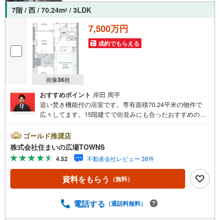
7階 / 西 / 70.24m
/ 3LDK
2
7,500万円
成約でもらえる
画像
36
枚
おすすめポイント
岸田 周平
追い焚き機能付の浴室です。専有面積70.24平米の物件で
広々してます。15階建てで街並みにも合ったおすすめの物
件です。素敵なデザインに充実の部屋数を誇る当社の3LDK
物件。空き巣対策には、防犯カメラが役に立ちます。オー
ゴールド推奨店
トロック設備が付いており、防犯性が高いです。宅配ボッ
株式会社住まいの広場TOWNS
クスは在宅・不在問わずに利用できるので、日中家にいな
4.52
不動産会社レビュー 38件
い方や家でもリモートワークなどで仕事に集中したい方に
人気の設備です。【年中無休/9:00～21:00】人気物件は特
資料をもらう
（無料）
にお問い合わせが集中するため、お早めにお電話下さい。
「室内・現地を見学する」ボタンよりご予約頂くとご見学
がスムーズです。■その他、各種ご相談も承っております。
電話する
（通話料無料）
○住宅ローンのご相談○ライフプランのシミュレーション■