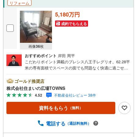
リフォーム
5,180万円
成約でもらえる
画像
36
枚
おすすめポイント
岸田 周平
こだわりポイント満載のプレシス八王子レグリオ。62.28平
米の専有面積でスペースの面でも問題なく快適に過ごせま
すよ。SLDKの間取りで、開放的な生活を送ることができま
す。15階建ての物件ならいつでも快適です。5.49平米の広
ゴールド推奨店
さのバルコニー付き物件です。床暖房は燃料や火を使わな
株式会社住まいの広場TOWNS
い暖房器具ため安全に使うことができます。お湯を温め直
4.52
不動産会社レビュー 38件
せる追い焚き機能付きです。【年中無休/9:00～21:00】人
気物件は特にお問い合わせが集中するため、お早めにお電
資料をもらう
（無料）
話下さい。「室内・現地を見学する」ボタンよりご予約頂
くとご見学がスムーズです。■その他、各種ご相談も承って
おります。○住宅ローンのご相談○ライフプランのシミュレ
電話する
（通話料無料）
ーション■住まいの広場TOWNSからお客様へ経験豊富なス
タッフが親身になってお客様に合った物件をご紹介させて