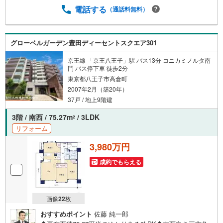
ております。インターネット、チラシなどに掲載できない
電話する
（通話料無料）
物件も多数ございます！ご案内時に他物件もご紹介可能で
す。 担当営業へご希望をお伝えください！■ご案内方法ご
自宅へお迎え・最寄り駅等でお待ち合わせ、弊社へのご来
グローベルガーデン豊田ディーセントスクエア301
社など、ご相談ください。ご希望があれば周辺環境、お客
様の希望に合わせた物件などもご案内をいたします。お住
京王線 「京王八王子」駅 バス13分 コニカミノルタ南
まい探しは朝日土地建物（株）八王子店 営業2課にお任せ
門 バス停下車 徒歩2分
ください！
東京都八王子市高倉町
2007年2月（築20年）
37戸 / 地上9階建
3階 / 南西 / 75.27m
/ 3LDK
2
リフォーム
3,980万円
成約でもらえる
画像
22
枚
おすすめポイント
佐藤 純一郎