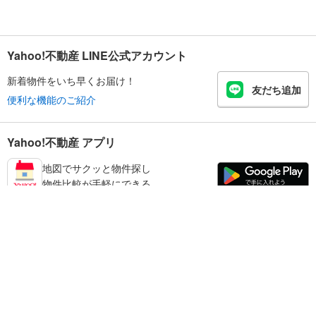
Yahoo!不動産 LINE公式アカウント
新着物件をいち早くお届け！
友だち追加
便利な機能のご紹介
Yahoo!不動産 アプリ
地図でサクッと物件探し
物件比較が手軽にできる
鹿児島市の不動産情報を探す
不動産・住宅
賃貸住宅
暮らしのお役立ち情報
新築マンション
マンションカタログ
中古マンション
教えて！住まいの先生