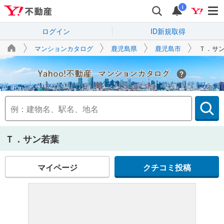
i
ログイン
ID新規取得
マンションカタログ
鹿児島県
鹿児島市
Ｔ．サ
Yahoo!不動産
Ｔ．サン若葉
マイページ
クチコミ投稿