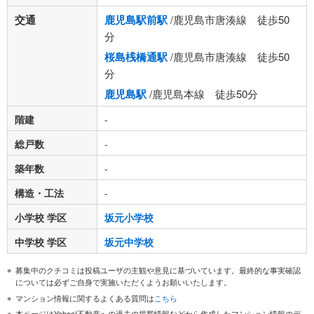
交通
鹿児島駅前駅
/鹿児島市唐湊線 徒歩50
分
桜島桟橋通駅
/鹿児島市唐湊線 徒歩50
分
鹿児島駅
/鹿児島本線 徒歩50分
階建
-
総戸数
-
築年数
-
構造・工法
-
小学校 学区
坂元小学校
中学校 学区
坂元中学校
募集中のクチコミは投稿ユーザの主観や意見に基づいています。最終的な事実確認
については必ずご自身で実施いただくようお願いいたします。
マンション情報に関するよくある質問は
こちら
本ページはYahoo!不動産への過去の掲載情報などから作成したマンション情報のデ