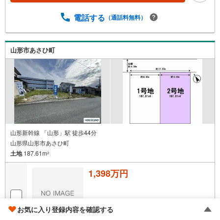
電話する
（通話料無料）
山形市あさひ町
山形新幹線 「山形」駅 徒歩44分
山形県山形市あさひ町
土地
187.61m
2
1,398万円
お気に入り登録内容を確認する