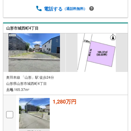
電話する
（通話料無料）
山形市城西町4丁目
奥羽本線 「山形」駅 徒歩24分
山形県山形市城西町4丁目
土地
165.37m
2
1,280万円