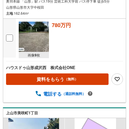
奥羽本線 「山形」駅 バス19分 芸術工科大学前 バス停下車 徒歩5分
山形県山形市大字中桜田
土地
162.64m
2
780万円
画像
9
枚
ハウスドゥ山形成沢西 株式会社ONE
資料をもらう
（無料）
電話する
（通話料無料）
上山市美咲町1丁目