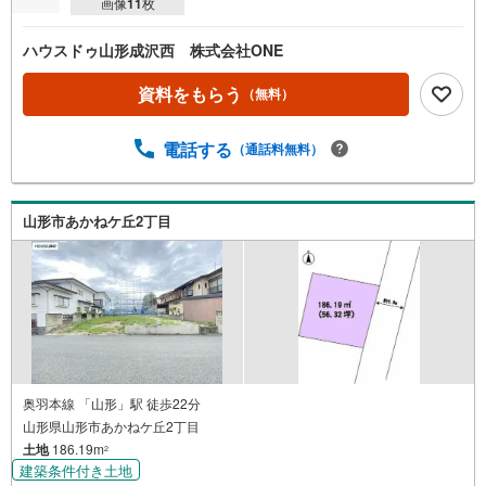
画像
11
枚
ハウスドゥ山形成沢西 株式会社ONE
資料をもらう
（無料）
電話する
（通話料無料）
山形市あかねケ丘2丁目
奥羽本線 「山形」駅 徒歩22分
山形県山形市あかねケ丘2丁目
土地
186.19m
2
建築条件付き土地