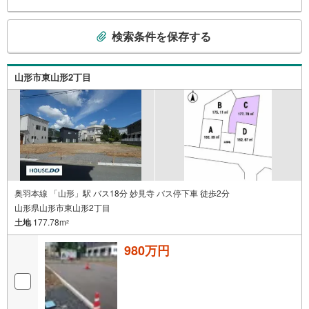
こ
検索条件を保存する
の
検
索
山形市東山形2丁目
条
件
で
通
知
を
受
け
奥羽本線 「山形」駅 バス18分 妙見寺 バス停下車 徒歩2分
山形県山形市東山形2丁目
取
土地
177.78m
る
2
・
980万円
条
件
を
マ