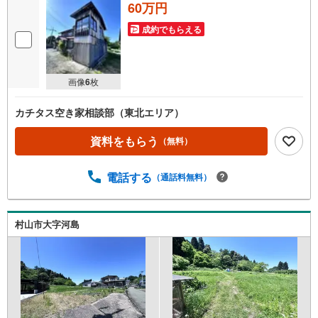
60万円
成約でもらえる
画像
6
枚
カチタス空き家相談部（東北エリア）
資料をもらう
（無料）
電話する
（通話料無料）
村山市大字河島