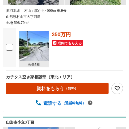
奥羽本線 「村山」駅から4000m 車:9分
山形県村山市大字河島
土地
598.79m
2
350万円
成約でもらえる
画像
4
枚
カチタス空き家相談部（東北エリア）
資料をもらう
（無料）
電話する
（通話料無料）
山形市小立3丁目