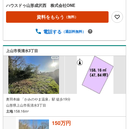
ハウスドゥ山形成沢西 株式会社ONE
資料をもらう
（無料）
電話する
（通話料無料）
上山市長清水3丁目
奥羽本線 「かみのやま温泉」駅 徒歩19分
山形県上山市長清水3丁目
土地
158.16m
2
150万円