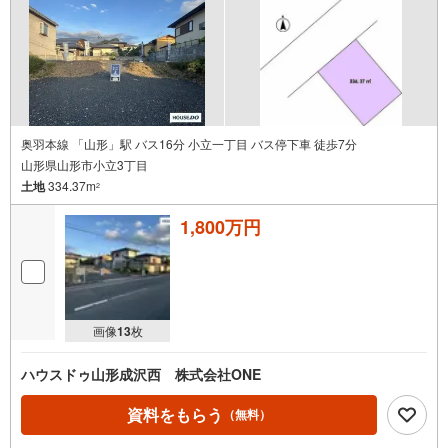
奥羽本線 「山形」駅 バス16分 小立一丁目 バス停下車 徒歩7分
山形県山形市小立3丁目
土地
334.37m
2
1,800万円
画像
13
枚
ハウスドゥ山形成沢西 株式会社ONE
資料をもらう
（無料）