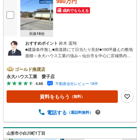
980万円
成約でもらえる
画像
16
枚
おすすめポイント
鈴木 遥翔
■建築条件無し■南道路にて日当たり良好■100坪越えの敷地
面積～永大ハウス工業の強み～仙台市を中心に宮城県内の
多数店舗で展開中！こちらでは当社の強みを大きく2つに分
けてご紹介！1.＜豊富な不動産知識＞戸建・マンション・
ゴールド推奨店
土地...と種別を問わず不動産を取り扱っております。更に
永大ハウス工業 愛子店
教育施設や商業施設、子育て環境や行政などの地域情報を
4.66
不動産会社レビュー 18件
総合し、お客様により良い物件選びをして頂けるよう、し
っかりとサポートさせて頂きます。2.＜経験豊富なスタッ
資料をもらう
（無料）
フ＞当社では【購入】【売却】【引っ越し】【リフォー
ム】など住宅に関する様々なご質問はもちろん、ご購入時
に気になる住宅ローン各種税金についても、誠心誠意ご説
電話する
（通話料無料）
明させて頂きます。各店舗ではキッズスペースも完備！お
子様連れのご家族様で是非お越しください。営業時間:10:0
0～18:00（定休日火・水曜日※店舗により変動あり）現地の
山形市小白川町1丁目
ご案内も可能ですので、どうぞお気軽にお問い合わせくだ