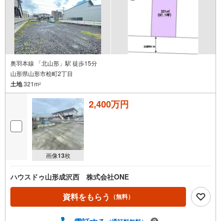
奥羽本線 「北山形」駅 徒歩15分
山形県山形市桧町2丁目
土地
321m
2
2,400万円
画像
13
枚
ハウスドゥ山形成沢西 株式会社ONE
資料をもらう
（無料）