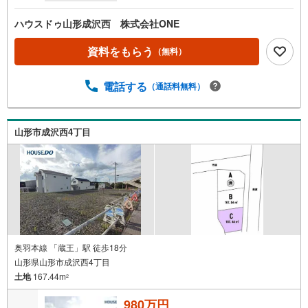
ハウスドゥ山形成沢西 株式会社ONE
資料をもらう
（無料）
電話する
（通話料無料）
山形市成沢西4丁目
奥羽本線 「蔵王」駅 徒歩18分
山形県山形市成沢西4丁目
土地
167.44m
2
980万円