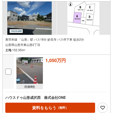
奥羽本線 「山形」駅 バス18分 妙見寺 バス停下車 徒歩2分
山形県山形市東山形2丁目
土地
152.35m
2
1,050万円
画像
9
枚
ハウスドゥ山形成沢西 株式会社ONE
資料をもらう
（無料）