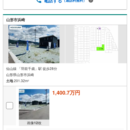
電話する
（通話料無料）
山形市浜崎
仙山線 「羽前千歳」駅 徒歩28分
山形県山形市浜崎
土地
201.32m
2
1,400.7万円
画像
12
枚