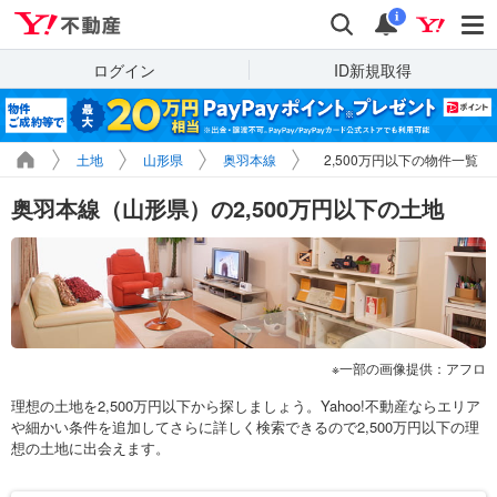
Yahoo!不動産
検索
通知
i
ログイン
ID新規取得
土地
山形県
奥羽本線
2,500万円以下の物件一覧
奥羽本線（山形県）の2,500万円以下の土地
一部の画像提供：アフロ
理想の土地を2,500万円以下から探しましょう。Yahoo!不動産ならエリア
や細かい条件を追加してさらに詳しく検索できるので2,500万円以下の理
想の土地に出会えます。