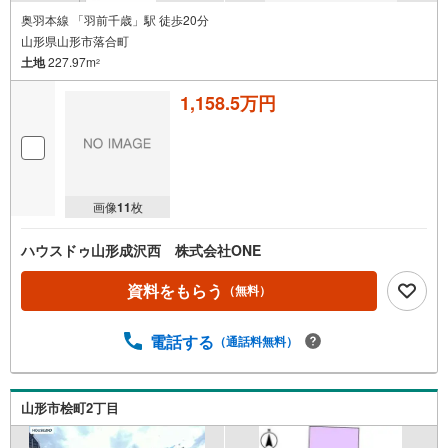
奥羽本線 「羽前千歳」駅 徒歩20分
山形県山形市落合町
土地
227.97m
2
1,158.5万円
画像
11
枚
ハウスドゥ山形成沢西 株式会社ONE
資料をもらう
（無料）
電話する
（通話料無料）
山形市桧町2丁目