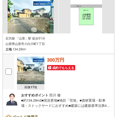
さい！
左沢線 「山形」駅 徒歩31分
山形県山形市小白川町1丁目
土地
134.29m
2
300万円
成約でもらえる
画像
17
枚
おすすめポイント
田川 徹
■約134.29m2■現況更地■地目「宅地」■資材置場・駐車
場・ストックヤードにおすすめ■建築には建築基準法第43
条第2項の許可が必要～永大ハウス工業の強み～仙台市を中
心に宮城県内の多数店舗で展開中！こちらでは当社の強み
ゴールド推奨店