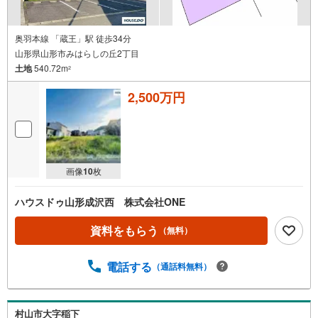
奥羽本線 「蔵王」駅 徒歩34分
山形県山形市みはらしの丘2丁目
土地
540.72m
2
2,500万円
画像
10
枚
ハウスドゥ山形成沢西 株式会社ONE
資料をもらう
（無料）
電話する
（通話料無料）
村山市大字稲下