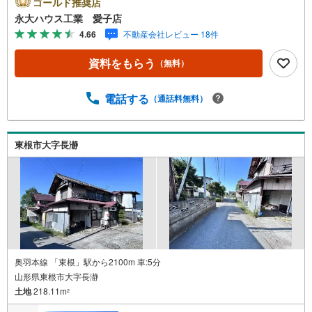
ゴールド推奨店
に分けてご紹介！1.＜豊富な不動産知識＞戸建・マンショ
永大ハウス工業 愛子店
ン・土地...と種別を問わず不動産を取り扱っております。
4.66
不動産会社レビュー 18件
更に教育施設や商業施設、子育て環境や行政などの地域情
報を総合し、お客様により良い物件選びをして頂けるよ
資料をもらう
（無料）
う、しっかりとサポートさせて頂きます。2.＜経験豊富な
スタッフ＞当社では【購入】【売却】【引っ越し】【リフ
ォーム】など住宅に関する様々なご質問はもちろん、ご購
電話する
（通話料無料）
入時に気になる住宅ローン各種税金についても、誠心誠意
ご説明させて頂きます。各店舗ではキッズスペースも完
備！お子様連れのご家族様で是非お越しください。営業時
東根市大字長瀞
間:10:00～18:00（定休日火・水曜日※店舗により変動あ
り）現地のご案内も可能ですので、どうぞお気軽にお問い
合わせください！
奥羽本線 「東根」駅から2100m 車:5分
山形県東根市大字長瀞
土地
218.11m
2