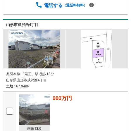
電話する
（通話料無料）
山形市成沢西4丁目
奥羽本線 「蔵王」駅 徒歩18分
山形県山形市成沢西4丁目
土地
167.94m
2
980万円
画像
13
枚