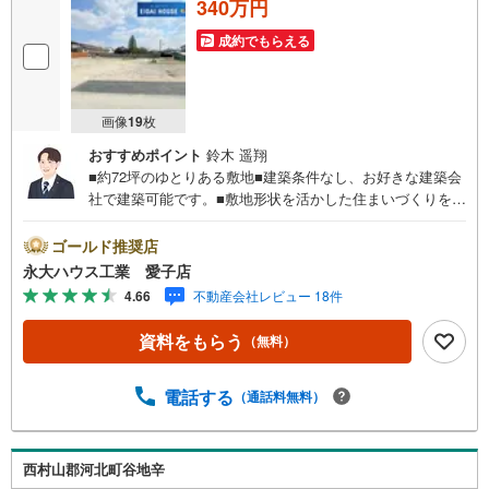
340万円
成約でもらえる
画像
19
枚
おすすめポイント
鈴木 遥翔
■約72坪のゆとりある敷地■建築条件なし、お好きな建築会
社で建築可能です。■敷地形状を活かした住まいづくりをご
検討いただけます。～永大ハウス工業の強み～仙台市を中
心に宮城県内の多数店舗で展開中！こちらでは当社の強み
ゴールド推奨店
を大きく2つに分けてご紹介！1.＜豊富な不動産知識＞戸
永大ハウス工業 愛子店
建・マンション・土地...と種別を問わず不動産を取り扱っ
4.66
不動産会社レビュー 18件
ております。更に教育施設や商業施設、子育て環境や行政
などの地域情報を総合し、お客様により良い物件選びをし
資料をもらう
（無料）
て頂けるよう、しっかりとサポートさせて頂きます。2.＜
経験豊富なスタッフ＞当社では【購入】【売却】【引っ越
し】【リフォーム】など住宅に関する様々なご質問はもち
電話する
（通話料無料）
ろん、ご購入時に気になる住宅ローン各種税金について
も、誠心誠意ご説明させて頂きます。各店舗ではキッズス
ペースも完備！お子様連れのご家族様で是非お越しくださ
西村山郡河北町谷地辛
い。営業時間:10:00～18:00（定休日火・水曜日※店舗によ