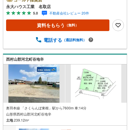
を大きく2つに分けてご紹介！1.＜豊富な不動産知識＞戸
永大ハウス工業 名取店
建・マンション・土地...と種別を問わず不動産を取り扱っ
5.0
不動産会社レビュー 20件
ております。更に教育施設や商業施設、子育て環境や行政
などの地域情報を総合し、お客様により良い物件選びをし
資料をもらう
（無料）
て頂けるよう、しっかりとサポートさせて頂きます。2.＜
経験豊富なスタッフ＞当社では【購入】【売却】【引っ越
し】【リフォーム】など住宅に関する様々なご質問はもち
電話する
（通話料無料）
ろん、ご購入時に気になる住宅ローン各種税金について
も、誠心誠意ご説明させて頂きます。各店舗ではキッズス
ペースも完備！お子様連れのご家族様で是非お越しくださ
西村山郡河北町谷地辛
い。営業時間:10:00～18:00（定休日火・水曜日※店舗によ
り変動あり）現地のご案内も可能ですので、どうぞお気軽
にお問い合わせください！
奥羽本線 「さくらんぼ東根」駅から7600m 車:14分
山形県西村山郡河北町谷地辛
土地
239.12m
2