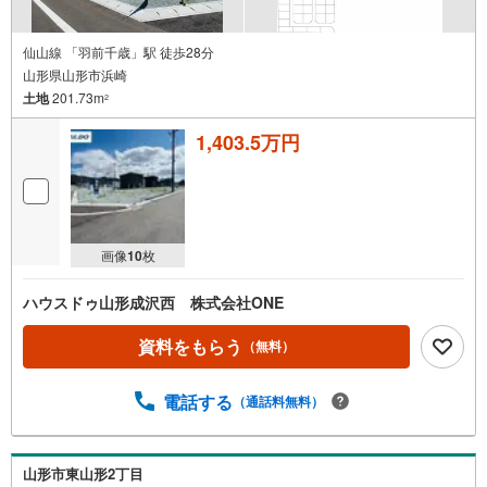
仙山線 「羽前千歳」駅 徒歩28分
山形県山形市浜崎
土地
201.73m
2
1,403.5万円
画像
10
枚
ハウスドゥ山形成沢西 株式会社ONE
資料をもらう
（無料）
電話する
（通話料無料）
山形市東山形2丁目