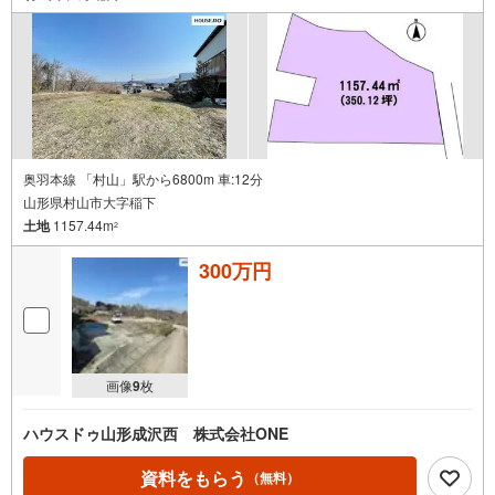
奥羽本線 「村山」駅から6800m 車:12分
山形県村山市大字稲下
土地
1157.44m
2
300万円
画像
9
枚
ハウスドゥ山形成沢西 株式会社ONE
資料をもらう
（無料）