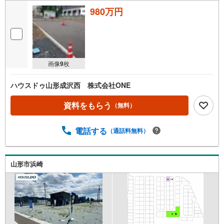
980万円
画像
9
枚
ハウスドゥ山形成沢西 株式会社ONE
資料をもらう
（無料）
電話する
（通話料無料）
山形市浜崎