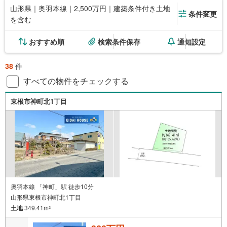
山形県｜奥羽本線｜2,500万円｜建築条件付き土地
条件変更
を含む
おすすめ順
検索条件保存
通知設定
38
件
すべての物件をチェックする
東根市神町北1丁目
奥羽本線 「神町」駅 徒歩10分
山形県東根市神町北1丁目
土地
349.41m
2