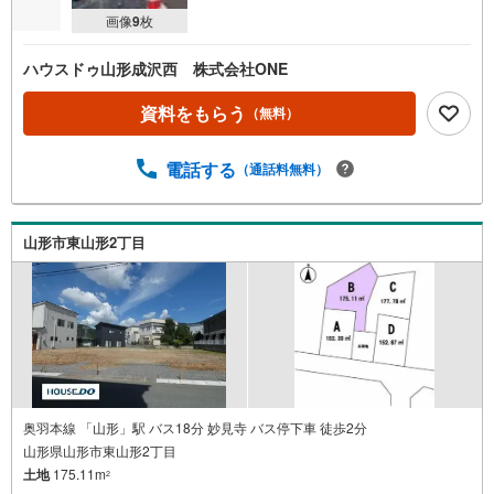
イ
画像
9
枚
ペ
ー
ハウスドゥ山形成沢西 株式会社ONE
ジ
に
資料をもらう
（無料）
保
存
電話する
（通話料無料）
す
る
山形市東山形2丁目
奥羽本線 「山形」駅 バス18分 妙見寺 バス停下車 徒歩2分
山形県山形市東山形2丁目
土地
175.11m
2