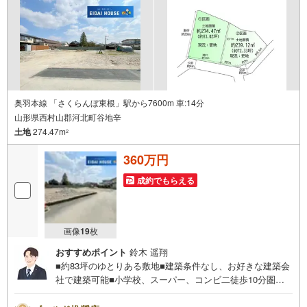
り変動あり）現地のご案内も可能ですので、どうぞお気軽
にお問い合わせください！
奥羽本線 「さくらんぼ東根」駅から7600m 車:14分
山形県西村山郡河北町谷地辛
土地
274.47m
2
360万円
成約でもらえる
画像
19
枚
おすすめポイント
鈴木 遥翔
■約83坪のゆとりある敷地■建築条件なし、お好きな建築会
社で建築可能■小学校、スーパー、コンビ二徒歩10分圏内
の住環境～永大ハウス工業の強み～仙台市を中心に宮城県
内の多数店舗で展開中！こちらでは当社の強みを大きく2つ