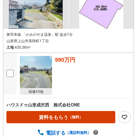
奥羽本線 「かみのやま温泉」駅 徒歩7分
山形県上山市美咲町1丁目
土地
435.36m
2
990万円
画像
11
枚
ハウスドゥ山形成沢西 株式会社ONE
資料をもらう
（無料）
電話する
（通話料無料）