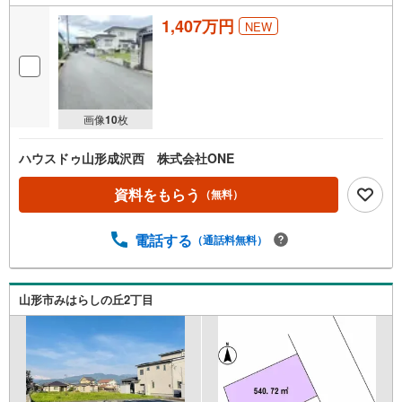
1,407万円
NEW
画像
10
枚
ハウスドゥ山形成沢西 株式会社ONE
資料をもらう
（無料）
電話する
（通話料無料）
山形市みはらしの丘2丁目