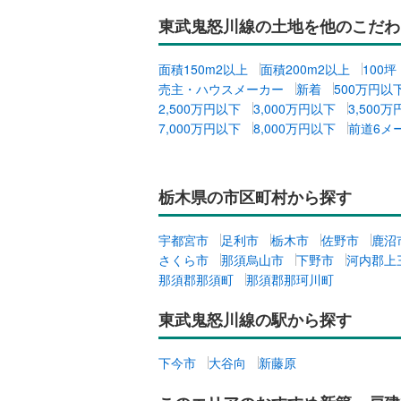
東武鬼怒川線の土地を他のこだわ
面積150m2以上
面積200m2以上
100
売主・ハウスメーカー
新着
500万円以
2,500万円以下
3,000万円以下
3,500
7,000万円以下
8,000万円以下
前道6メ
栃木県の市区町村から探す
宇都宮市
足利市
栃木市
佐野市
鹿沼
さくら市
那須烏山市
下野市
河内郡上
那須郡那須町
那須郡那珂川町
東武鬼怒川線の駅から探す
下今市
大谷向
新藤原