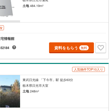
土地
484.19m
2
W
住宅情報館
資料をもらう
-52184
無料
人気物件TOP10入り
東武日光線 「下今市」駅 徒歩63分
栃木県日光市大室
土地
248m
2