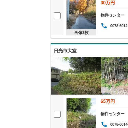
30万円
物件センター
0078-6014
画像
3
枚
日光市大室
65万円
物件センター
0078-6014