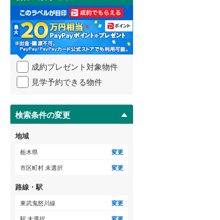
け
取
る
・
条
件
を
成約プレゼント対象物件
マ
イ
見学予約できる物件
ペ
ー
ジ
に
検索条件の変更
保
存
地域
す
る
栃木県
変更
市区町村 未選択
変更
路線・駅
東武鬼怒川線
変更
駅 未選択
変更