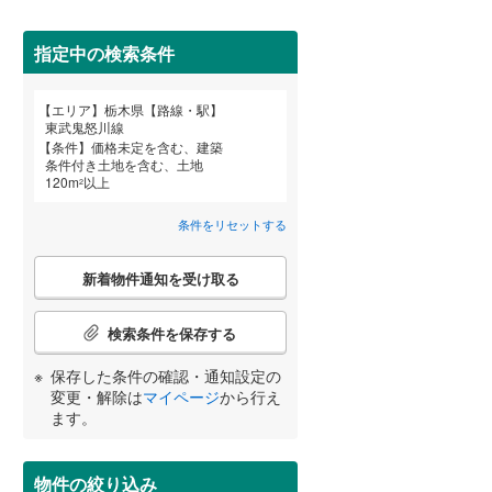
指定中の検索条件
詳しく見る
エリア
栃木県【路線・駅】
宮崎
鹿児島
沖縄
東武鬼怒川線
条件
価格未定を含む、建築
条件付き土地を含む、土地
120
m
以上
2
条件をリセットする
する
る
条件をリセットする
条件をリセットする
条件をリセットする
条件をリセットする
条件をリセットする
条件をリセットする
こ
新着物件通知を受け取る
の
検
索
検索条件を保存する
条
件
保存した条件の確認・通知設定の
で
変更・解除は
マイページ
から行え
通
ます。
知
を
受
物件の絞り込み