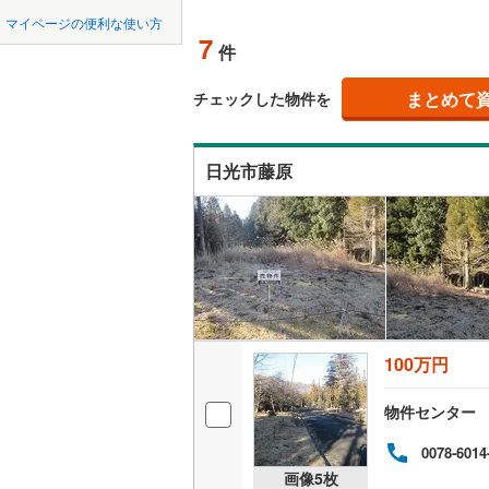
中国
鳥取
マイページの便利な使い方
那須郡那
オンライ
7
件
四国
徳島
まとめて
オンライ
チェックした物件を
九州・沖縄
福岡
日光市藤原
0
0
0
0
0
0
該当物件
該当物件
該当物件
該当物件
該当物件
該当物件
件
件
件
件
件
件
100万円
物件センター
0078-6014
画像
5
枚