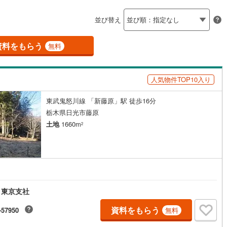
島根
岡山
広島
山口
珂川町
(
1
)
ン内見(相談)可
（
0
）
IT重説可
（
0
）
並び替え
香川
愛媛
高知
保存した条件を見る
資料をもらう
ン対応とは？
無料
佐賀
長崎
熊本
大分
人気物件TOP10入り
東武鬼怒川線 「新藤原」駅 徒歩16分
この条件で検索する
この条件で検索する
この条件で検索する
この条件で検索する
この条件で検索する
この条件で検索する
市区町村以下を選択
市区町村を選択す
駅を選択する
栃木県日光市藤原
土地
1660m
2
 東京支社
資料をもらう
-57950
無料