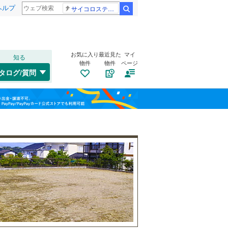
ヘルプ
サイコロステーキ先輩
検索
お気に入り
最近見た
マイ
知る
物件
物件
ページ
水戸線
(
37
)
タログ/質問
湘南新宿ライン（宇都宮～逗子）
南道路
（
0
）
栃木市
(
13
)
福島
(
136
)
古家あり
（
1
）
日光市
(
24
)
栃木
群馬
山梨
大田原市
(
9
)
宇都宮ライトレール
(
93
)
さくら市
(
7
)
東武日光線
(
30
)
河内郡上三川町
(
1
)
野岩鉄道会津鬼怒川線
(
2
)
芳賀郡市貝町
(
1
)
小学校まで1km以内
（
0
）
和歌山
下都賀郡野木町
(
0
)
那須郡那須町
(
56
)