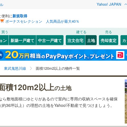
Yahoo! JAPAN
ル
と便利に
新規取得
ボーナスセレクション 人気商品が最大40％
検索条件を保存しました
買う
建てる
売る
217
)
両毛線
(
151
)
建ち方、日当たり
ョン
新築一戸建て
中古一戸建て
注文住宅
土地
売却査定
カ
この検索条件の新着物件通知は、
マイページ
から設定できます。
3
)
烏山線
(
84
)
以上
（
1
）
角地
（
2
）
(
143
)
足利市
(
115
)
岩手
宮城
秋田
山形
東武ワールドスクウェア
)
(
0
)
(
0
)
(
0
)
(
0
)
(
2
)
0
）
整形地
（
0
）
1
)
鹿沼市
(
8
)
線
(
127
)
山形新幹線
(
70
)
栃木県、東武鬼怒川線、価格未定を含む、建築条件付き
神奈川
埼玉
千葉
茨城
東武鬼怒川線
面積120m2以上の物件一覧
8
)
真岡市
(
8
)
土地を含む、土地120
m
以上
2
契約、入居関連など
渓谷鐵道
(
1
)
真岡鐵道
(
9
)
)
那須塩原市
(
43
)
長野
富山
石川
福井
面積120m2以上
（
0
）
第一種低層住居専用地域
（
0
）
の土地
崎線
(
83
)
東武佐野線
(
18
)
市
(
1
)
下野市
(
8
)
閉じる
閉じる
お気に入りリストを見る
お気に入りリストを見る
閉じる
閉じる
岐阜
静岡
三重
土地なら敷地面積にゆとりがあるので室内に専用の収納スペースを確保
検索条件を保存する
川線
(
7
)
東武宇都宮線
(
97
)
(
0
)
子町
(
0
)
芳賀郡茂木町
(
0
)
（約36坪以上）の理想の土地をYahoo!不動産で見つけましょう。
マイページ
駅が始発駅
（
0
）
海まで2km以内
（
0
）
兵庫
京都
滋賀
奈良
賀町
(
0
)
下都賀郡壬生町
(
4
)
谷町
(
0
)
塩谷郡高根沢町
(
3
)
応