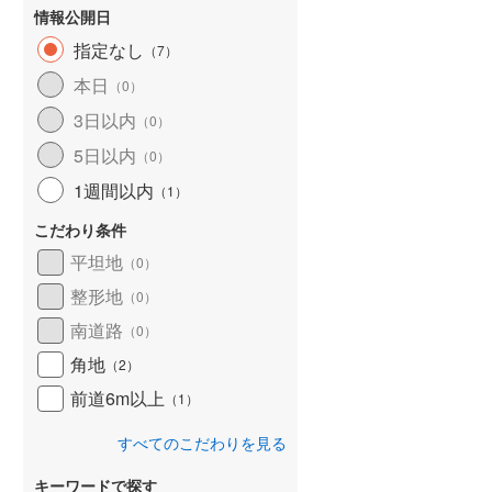
情報公開日
指定なし
（
7
）
本日
（
0
）
3日以内
（
0
）
5日以内
（
0
）
1週間以内
（
1
）
こだわり条件
平坦地
（
0
）
整形地
（
0
）
南道路
（
0
）
角地
（
2
）
前道6m以上
（
1
）
すべてのこだわりを見る
キーワードで探す