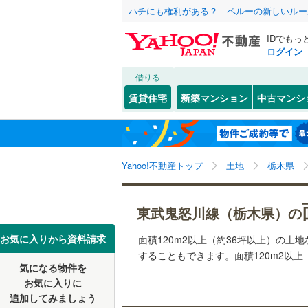
ハチにも権利がある？ ペルーの新しいルー
IDでもっ
ログイン
借りる
北海道
JR
北海道
東北本線
(
こだわり条件
配置、向き、
賃貸住宅
新築マンション
中古マンシ
日光線
(
11
前道6m
宇都宮市
東北
青森
(
4
)
(
1
)
(
0
平坦地
（
佐野市
(
1
東北新幹
関東
東京
Yahoo!不動産トップ
土地
栃木県
小山市
(
4
販売、価格、
私鉄・その他
わたらせ
矢板市
(
8
信越・北陸
新潟
更地渡し
東武鬼怒川線（栃木県）の
東武伊勢
那須烏山
東海
愛知
お気に入りから資料請求
面積120m2以上（約36坪以上）の
立地
東武鬼怒
芳賀郡益
することもできます。面積120m2以上
気になる物件を
最寄りの
近畿
大阪
芳賀郡芳
お気に入りに
追加してみましょう
塩谷郡塩
オンライン対