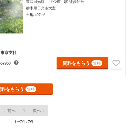
東武日光線 「下今市」駅 徒歩64分
栃木県日光市大室
土地
497m
2
 東京支社
資料をもらう
-57950
無料
資料をもらう
無料
前へ
1
次へ
1
〜
7
件 /
7
件