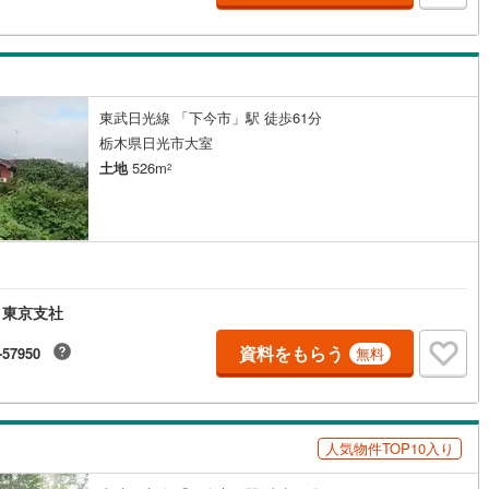
東武日光線 「下今市」駅 徒歩61分
栃木県日光市大室
土地
526m
2
 東京支社
資料をもらう
-57950
無料
人気物件TOP10入り