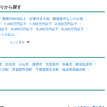
りから探す
坪・面積330m2以上
古家付き土地
建築条件なしの土地
下
1,000万円以下
1,500万円以下
2,000万円以下
万円以下
4,000万円以下
5,000万円以下
6,000万円以下
ートル以上
もっと見る
市
日光市
小山市
真岡市
大田原市
矢板市
那須塩原市
三川町
芳賀郡市貝町
下都賀郡壬生町
塩谷郡高根沢町