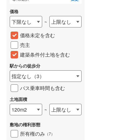
価格
下限なし
上限なし
~
価格未定を含む
売主
建築条件付土地を含む
駅からの徒歩分
指定なし
（
3
）
バス乗車時間も含む
土地面積
120m2
上限なし
~
敷地の権利形態
所有権のみ
（
7
）