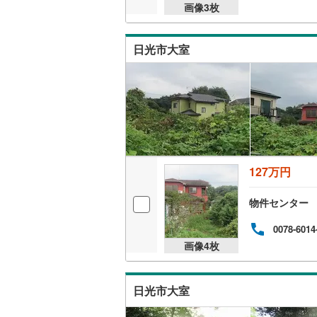
画像
3
枚
日光市大室
127万円
物件センター
0078-6014
画像
4
枚
日光市大室