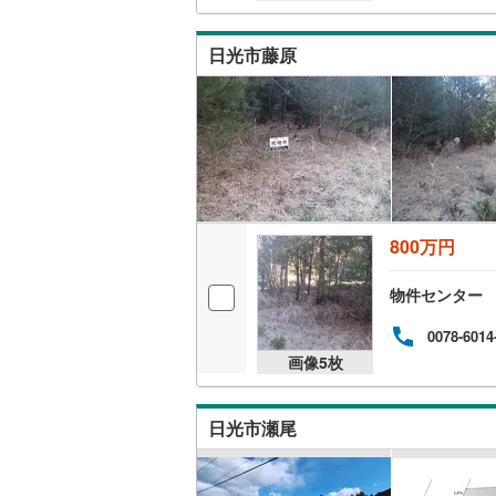
日光市藤原
800万円
物件センター
0078-6014
画像
5
枚
日光市瀬尾