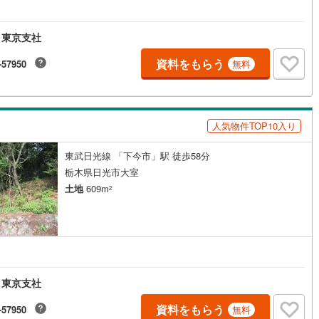
 東京支社
資料をもらう
-57950
無料
人気物件TOP10入り
東武日光線 「下今市」駅 徒歩58分
栃木県日光市大室
土地
609m
2
 東京支社
資料をもらう
-57950
無料