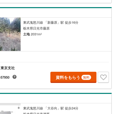
東武鬼怒川線 「新藤原」駅 徒歩16分
栃木県日光市藤原
土地
2031m
2
 東京支社
資料をもらう
-57950
無料
東武鬼怒川線 「大谷向」駅 徒歩24分
栃木県日光市瀬尾