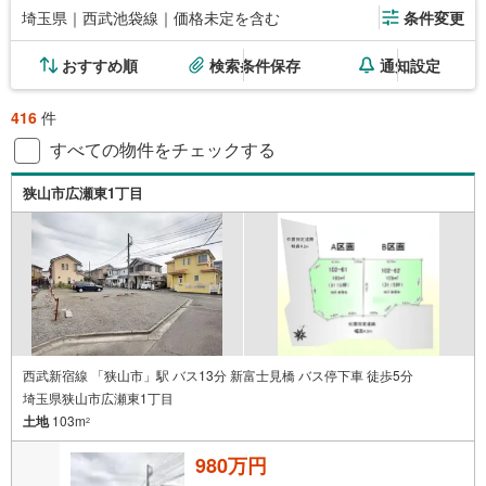
埼玉県｜西武池袋線｜価格未定を含む
条件変更
おすすめ順
検索条件保存
通知設定
416
件
すべての物件をチェックする
狭山市広瀬東1丁目
西武新宿線 「狭山市」駅 バス13分 新富士見橋 バス停下車 徒歩5分
埼玉県狭山市広瀬東1丁目
土地
103m
2
980万円