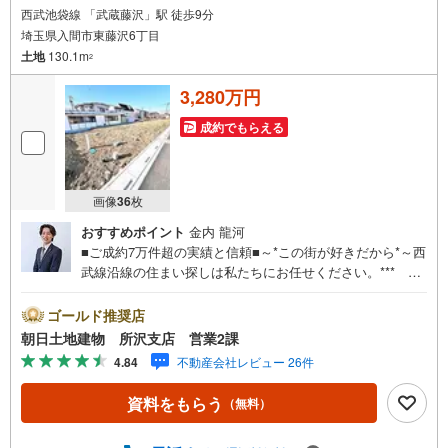
西武池袋線 「武蔵藤沢」駅 徒歩9分
埼玉県入間市東藤沢6丁目
土地
130.1m
2
3,280万円
成約でもらえる
画像
36
枚
おすすめポイント
金内 龍河
■ご成約7万件超の実績と信頼■～*この街が好きだから*～西
武線沿線の住まい探しは私たちにお任せください。*** 住
まい、安心のおとりつぎ ***地域密着を掲げ、東京・埼
玉・神奈川に展開。豊富な取引データと現場経験をもと
ゴールド推奨店
に、お客様一人ひとりに最適なご提案を行っています。
朝日土地建物 所沢支店 営業2課
「住宅ローンが不安」「自己資金が少ないけれど購入でき
4.84
不動産会社レビュー 26件
る？」「住み替えの進め方が分からない」など、購入・売
却に関するお悩みにも有資格スタッフが丁寧に対応。資金
資料をもらう
（無料）
計画の立案から契約・お引渡しまで一貫してサポートいた
します。広告未掲載物件や最新情報も随時ご紹介可能。物