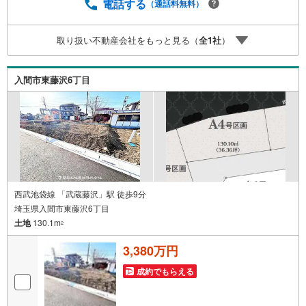
件ごとのメリット・注意点をまとめたレポートもご用意し
電話する
（通話料無料）
ております。当日のご見学手配や無料送迎にも柔軟に対
応。まずはお気軽にご相談ください。■電車でお越しのお客
取り扱い不動産会社をもっと見る（
全
1
社
）
様は、西武線「所沢駅」西口より徒歩5分■お車でお越しの
お客様は、提携駐車場がございますので弊社営業スタッフ
までお尋ねください。
入間市東藤沢6丁目
西武池袋線 「武蔵藤沢」駅 徒歩9分
埼玉県入間市東藤沢6丁目
土地
130.1m
2
3,380万円
成約でもらえる