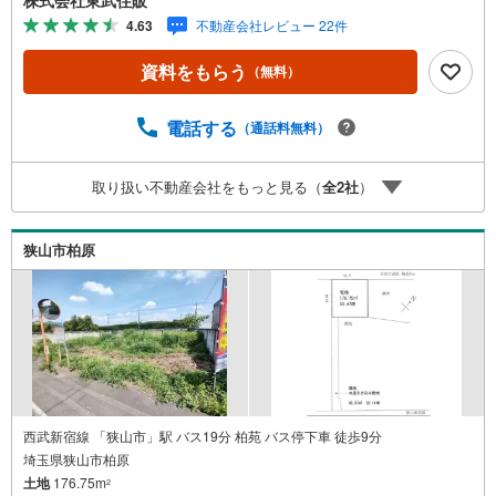
い。●狭山市駅徒歩7分●建築条件なし●角地●本下水◇当社
4.63
不動産会社レビュー 22件
の強みは（1）リフォーム（当社でも再販事業を行っている
為、お客様に最適なプランをご提供できます。）（2）注文
資料をもらう
（無料）
住宅のご紹介（提携ハウスメーカー7社を保有しております
ので、ご予算・ご希望に合ったプランをご紹介できま
す。）◇ふじみ野市、川越市、富士見市周辺に限らず東武
電話する
（通話料無料）
東上線・川越線・越生線全域の売買情報など、住まいに関
する不動産情報を豊富に取り揃えております。またリフォ
取り扱い不動産会社をもっと見る（
全
2
社
）
ームの相談も承ります。◇インターネット予約で当日現地
見学が可能です（1）［室内・現地を見学する］をクリック
（2）本日～4日以内をご希望の方は「ご要望・ご質問欄」
狭山市柏原
に希望日時をご記入ください！
西武新宿線 「狭山市」駅 バス19分 柏苑 バス停下車 徒歩9分
埼玉県狭山市柏原
土地
176.75m
2