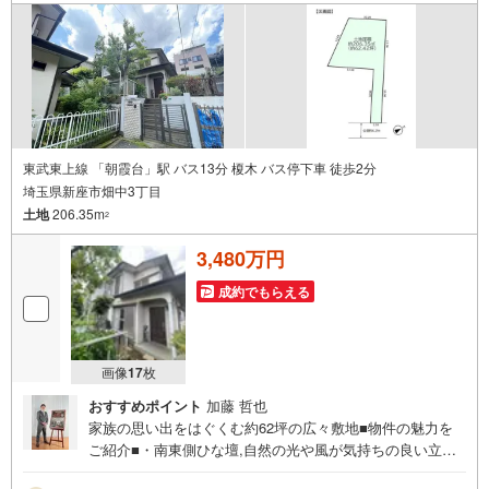
ります。ご見学ご希望の方は、右上の“室内・現地を見学す
る（無料）をボタンからご予約ください。
東武東上線 「朝霞台」駅 バス13分 榎木 バス停下車 徒歩2分
埼玉県新座市畑中3丁目
土地
206.35m
2
3,480万円
成約でもらえる
画像
17
枚
おすすめポイント
加藤 哲也
家族の思い出をはぐくむ約62坪の広々敷地■物件の魅力を
ご紹介■・南東側ひな壇,自然の光や風が気持ちの良い立
地。・セカンドカーにも嬉しい2～3台分の駐車スペー