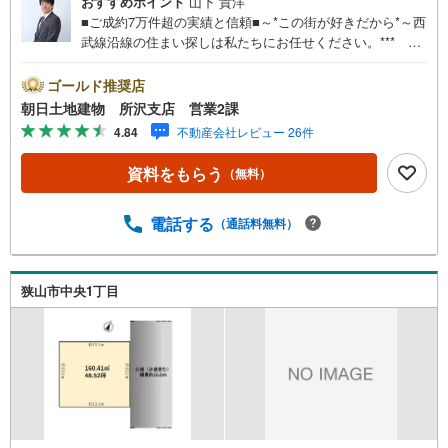
おすすめポイント
山下 貴洋
■ご成約7万件超の実績と信頼■～*この街が好きだから*～西
武線沿線の住まい探しは私たちにお任せください。*** 住
まい、安心のおとりつぎ ***地域密着を掲げ、東京・埼
玉・神奈川に展開。豊富な取引データと現場経験をもと
ゴールド推奨店
に、お客様一人ひとりに最適なご提案を行っています。
朝日土地建物 所沢支店 営業2課
「住宅ローンが不安」「自己資金が少ないけれど購入でき
4.84
不動産会社レビュー 26件
る？」「住み替えの進め方が分からない」など、購入・売
却に関するお悩みにも有資格スタッフが丁寧に対応。資金
資料をもらう
（無料）
計画の立案から契約・お引渡しまで一貫してサポートいた
します。広告未掲載物件や最新情報も随時ご紹介可能。物
件ごとのメリット・注意点をまとめたレポートもご用意し
電話する
（通話料無料）
ております。当日のご見学手配や無料送迎にも柔軟に対
応。まずはお気軽にご相談ください。■電車でお越しのお客
様は、西武線「所沢駅」西口より徒歩5分■お車でお越しの
狭山市中央1丁目
お客様は、提携駐車場がございますので弊社営業スタッフ
までお尋ねください。