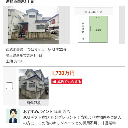
新座市栗原1丁目
能です（1）［室内・現地を見学する］をクリック（2）本
日～4日以内をご希望の方は「ご要望・ご質問欄」に希望日
時をご記入ください！
西武池袋線 「ひばりケ丘」駅 徒歩22分
埼玉県新座市栗原1丁目
土地
67m
2
1,730万円
成約でもらえる
画像
27
枚
おすすめポイント
福田 宏治
JCBギフト券3万円分プレゼント！当社より本物件をご購入
の方に！その他のキャンペーンとの併用不可。【営業時