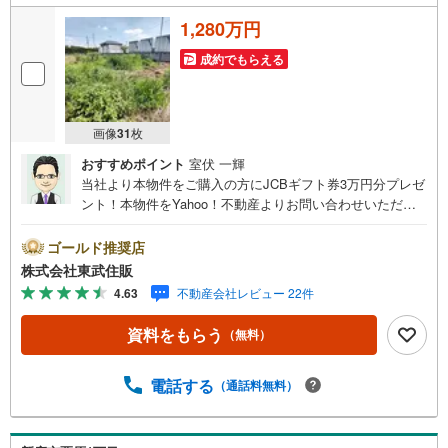
1,280万円
成約でもらえる
画像
31
枚
おすすめポイント
室伏 一輝
当社より本物件をご購入の方にJCBギフト券3万円分プレゼ
ント！本物件をYahoo！不動産よりお問い合わせいただい
たお客様のみのキャンペーンです。その他のキャンペーン
との併用不可。【営業時間 10:00～18:00】この時間帯は
ゴールド推奨店
お電話でのお問い合わせがスムーズです。住み替えをご希
株式会社東武住販
望の方は自社買取保証付売却プランがございます。お気軽
4.63
不動産会社レビュー 22件
にお問い合わせください。●建築条件無し●日当たり良好●
閑静な住宅地●34条11号◇当社の強みは（1）リフォーム
資料をもらう
（無料）
（当社でも再販事業を行っている為、お客様に最適なプラ
ンをご提供できます。）（2）注文住宅のご紹介（提携ハウ
スメーカー7社を保有しておりますので、ご予算・ご希望に
電話する
（通話料無料）
合ったプランをご紹介できます。）◇住まいに関する不動
産情報を豊富に取り揃えております。またリフォームの相
談も承ります。◇インターネット予約で当日現地見学が可