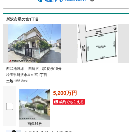
ております。当日のご見学手配や無料送迎にも柔軟に対
応。まずはお気軽にご相談ください。■電車でお越しのお客
様は、西武線「所沢駅」西口より徒歩5分■お車でお越しの
所沢市星の宮1丁目
お客様は、提携駐車場がございますので弊社営業スタッフ
までお尋ねください。
西武池袋線 「西所沢」駅 徒歩10分
埼玉県所沢市星の宮1丁目
土地
155.3m
2
5,200万円
成約でもらえる
画像
36
枚