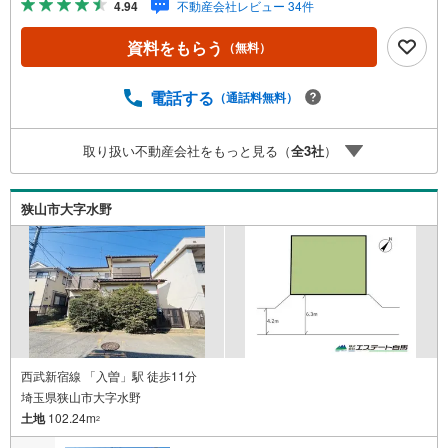
4.94
不動産会社レビュー 34件
おります。お客様のご希望エリアをお申し付けください。
3.自社グループでリフォーム、新築請負所沢店の3階はリフ
資料をもらう
（無料）
ォーム、注文建築部門の相談スペースです。一級建築士を
はじめとした専門スタッフがおりますのでご見学とあわせ
て、リフォームや注文建築についてご相談頂けます4.年中
電話する
（通話料無料）
無休（年末年始除く）で営業しております営業時間 9:30
～19:00 この時間はお電話でのお問合わせがスムーズです
取り扱い不動産会社をもっと見る（
全
3
社
）
5.お子様連れでおこしくださいキッズスペース、授乳室、
オムツ替えベッド、アンパンマンジュースをご用意してお
ります。ご見学ご希望の方は、右上の“室内・現地を見学す
狭山市大字水野
る（無料）をボタンからご予約ください。
西武新宿線 「入曽」駅 徒歩11分
埼玉県狭山市大字水野
土地
102.24m
2