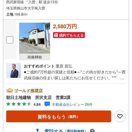
西武新宿線 「入曽」駅 徒歩13分
埼玉県狭山市大字南入曽
土地
166.8m
2
2,580万円
成約でもらえる
画像
35
枚
おすすめポイント
栗原 昌弘
■ご成約7万件超の実績と信頼■～*この街が好きだから*～西
武線沿線の住まい探しは私たちにお任せください。*** 住
まい、安心のおとりつぎ ***地域密着を掲げ、東京・埼
玉・神奈川に展開。豊富な取引データと現場経験をもと
ゴールド推奨店
に、お客様一人ひとりに最適なご提案を行っています。
朝日土地建物 所沢支店 営業2課
「住宅ローンが不安」「自己資金が少ないけれど購入でき
4.84
不動産会社レビュー 26件
る？」「住み替えの進め方が分からない」など、購入・売
却に関するお悩みにも有資格スタッフが丁寧に対応。資金
資料をもらう
（無料）
計画の立案から契約・お引渡しまで一貫してサポートいた
します。広告未掲載物件や最新情報も随時ご紹介可能。物
件ごとのメリット・注意点をまとめたレポートもご用意し
電話する
（通話料無料）