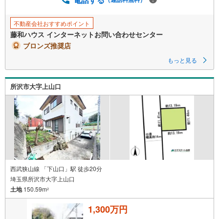
・ライフ新座店まで徒歩8-9分（約600-650m）
・ミニストップ新座栗原店まで徒歩7分（約500-550m）
・クリエイトS・D新座栗原店まで徒歩4分（約250-300m）
不動産会社おすすめポイント
・栗原緑地公園まで徒歩3-4分（約220-260m）
藤和ハウス インターネットお問い合わせセンター
・栗原公園まで徒歩4分（約260-300m）
ブロンズ推奨店
・新座市栗原出張所まで徒歩5-6分（約400-450m）
・栗原公民館図書室まで徒歩4-5分（約290-350m）
もっと見る
・くりはら内科クリニックまで徒歩4-5分（約300-350m）
所沢市大字上山口
西武狭山線 「下山口」駅 徒歩20分
埼玉県所沢市大字上山口
土地
150.59m
2
1,300万円