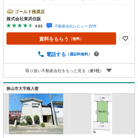
間 10:00～18:00】この時間帯はお電話でのお問い合わせ
がスムーズです。住み替えをご希望の方は自社買取保証付
ゴールド推奨店
売却プランがございます。お気軽にお問い合わせくださ
株式会社東武住販
い。●建築条件無し●住環境良好●整形地●本下水◇当社の強
4.63
不動産会社レビュー 22件
みは（1）リフォーム（当社でも再販事業を行っている為、
お客様に最適なプランをご提供できます。）（2）注文住宅
資料をもらう
（無料）
のご紹介（提携ハウスメーカー7社を保有しておりますの
で、ご予算・ご希望に合ったプランをご紹介できます。）
◇ふじみ野市、川越市、富士見市周辺に限らず東武東上
電話する
（通話料無料）
線・川越線・越生線全域の売買情報など、住まいに関する
不動産情報を豊富に取り揃えております。またリフォーム
取り扱い不動産会社をもっと見る（
全
1
社
）
の相談も承ります◇インターネット予約で当日現地見学が
可能です（1）［室内・現地を見学する］をクリック（2）
本日～4日以内をご希望の方は「ご要望・ご質問欄」に希望
狭山市大字南入曽
日時をご記入ください！