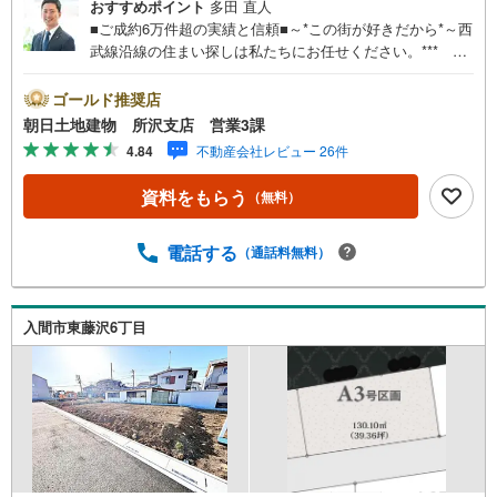
おすすめポイント
多田 直人
■ご成約6万件超の実績と信頼■～*この街が好きだから*～西
武線沿線の住まい探しは私たちにお任せください。*** 住
まい、安心のおとりつぎ ***地域密着を掲げ、東京・埼
玉・神奈川に展開。豊富な取引データと現場経験をもと
ゴールド推奨店
に、お客様一人ひとりに最適なご提案を行っています。
朝日土地建物 所沢支店 営業3課
「住宅ローンが不安」「自己資金が少ないけれど購入でき
4.84
不動産会社レビュー 26件
る？」「住み替えの進め方が分からない」など、購入・売
却に関するお悩みにも有資格スタッフが丁寧に対応。資金
資料をもらう
（無料）
計画の立案から契約・お引渡しまで一貫してサポートいた
します。広告未掲載物件や最新情報も随時ご紹介可能。物
件ごとのメリット・注意点をまとめたレポートもご用意し
電話する
（通話料無料）
ております。当日のご見学手配や無料送迎にも柔軟に対
応。まずはお気軽にご相談ください。■電車でお越しのお客
様は、西武線「所沢駅」西口より徒歩5分■お車でお越しの
入間市東藤沢6丁目
お客様は、提携駐車場がございますので弊社営業スタッフ
までお尋ねください。