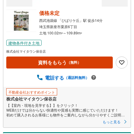
取
る
価格未定
・
西武池袋線 「ひばりケ丘」駅 徒歩14分
条
埼玉県新座市栗原6丁目
件
土地 100.02m
～109.89m
2
2
を
建物条件付き土地
マ
イ
株式会社マイタウン保谷店
ペ
資料をもらう
（無料）
ー
ジ
に
電話する
（通話料無料）
保
存
不動産会社おすすめポイント
す
株式会社マイタウン保谷店
る
【【室内・現地を見学する】】をクリック！
WEBだけでは分からない快適性や質感も実際に感じていただけます！
初めて購入されるお客様にも物件をご案内しながら分かりやすくご説明い
たします！
もっと見る
ぜひ 【【現地を見学する】】からご予約ください！
■【営業時間 午前9時～午後8時（定休日:火・水）】
こちらの時間帯はお電話でのお問い合わせがスムーズにご案内できます。