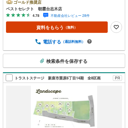
ス。・幹線道路から1本入った穏やかな住環境。・建築条件
ゴールド推奨店
なしですので,お好きなハウスメーカーで建築が可能です！
ベストセレクト 朝霞台志木店
■周辺環境のご紹介■・新座市立第四小学校まで徒歩約28分
4.78
不動産会社レビュー 28件
の立地。・毎日の買物に便利な徒歩約9分のアコレ 朝霞膝
折店。・富岡医院まで徒歩約11分,かかりつけの病院を近く
資料をもらう
（無料）
にもてると安心ですね。・野火止八丁目第1ポケットパーク
まで徒歩約8分で近くに住むお友達とも集まりやすい！【お
電話でのご予約のほうがスムーズにご対応できます】内覧
電話する
（通話料無料）
は10:00～18:00まで可能です（それ以外の時間帯もご相談
ください！）●見学のご希望はインターネットでの予約も可
こ
能です●［室内・現地を見学する］ボタンをクリック！当日
検索条件を保存する
の
の見学も受付ておりますのでお気軽にご相談ください！
検
索
トラストステージ 新座市栗原6丁目14期 全8区画
PR
条
件
で
通
知
を
受
け