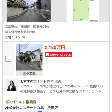
武蔵野線 「東所沢」駅 徒歩23分
埼玉県所沢市大字松郷
土地
131.58m
2
3,180万円
成約でもらえる
画像
22
枚
おすすめポイント
岡本 浩美
＜エステート白馬が選ばれる5つのポイント＞1.提携FPへ
の無料個別相談サービス社外の中立的なファイナンシャル
プランナーと無料相談できます。ローン返済について保険
や学費等も含めてシミュレーションをご提案できます2.物
ゴールド推奨店
件情報が豊富所沢市を中心にたくさんの情報をご用意して
株式会社エステート白馬 所沢店
おります。インターネット広告前の物件も多数取り揃えて