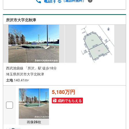
電話する
（通話料無料）
住宅ローン相談等何でもお気軽にご相談ください！お問い
合わせ・ご来店お待ちしております！（＾＾）！
所沢市大字北秋津
西武池袋線 「所沢」駅 徒歩18分
埼玉県所沢市大字北秋津
土地
140.41m
2
5,180万円
成約でもらえる
画像
28
枚