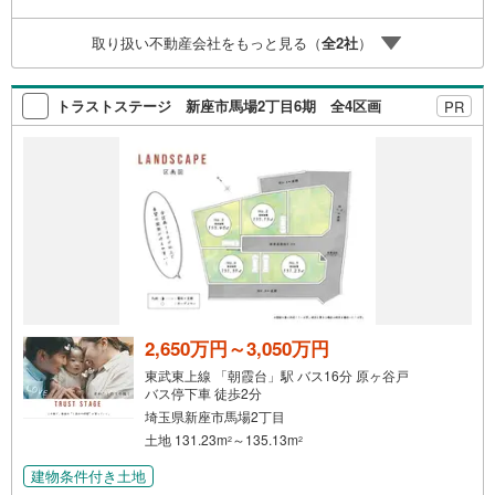
取り扱い不動産会社をもっと見る（
全
2
社
）
トラストステージ 新座市馬場2丁目6期 全4区画
PR
2,650万円～3,050万円
東武東上線 「朝霞台」駅 バス16分 原ヶ谷戸
バス停下車 徒歩2分
埼玉県新座市馬場2丁目
土地 131.23m
～135.13m
2
2
建物条件付き土地