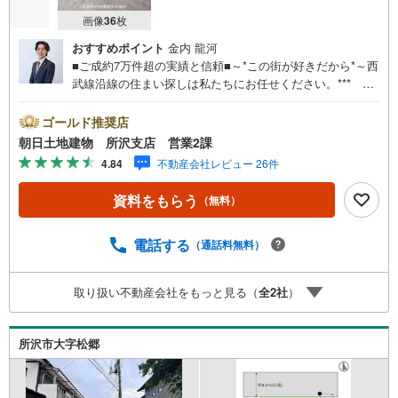
画像
36
枚
おすすめポイント
金内 龍河
■ご成約7万件超の実績と信頼■～*この街が好きだから*～西
武線沿線の住まい探しは私たちにお任せください。*** 住
まい、安心のおとりつぎ ***地域密着を掲げ、東京・埼
玉・神奈川に展開。豊富な取引データと現場経験をもと
ゴールド推奨店
に、お客様一人ひとりに最適なご提案を行っています。
朝日土地建物 所沢支店 営業2課
「住宅ローンが不安」「自己資金が少ないけれど購入でき
4.84
不動産会社レビュー 26件
る？」「住み替えの進め方が分からない」など、購入・売
却に関するお悩みにも有資格スタッフが丁寧に対応。資金
資料をもらう
（無料）
計画の立案から契約・お引渡しまで一貫してサポートいた
します。広告未掲載物件や最新情報も随時ご紹介可能。物
件ごとのメリット・注意点をまとめたレポートもご用意し
電話する
（通話料無料）
ております。当日のご見学手配や無料送迎にも柔軟に対
応。まずはお気軽にご相談ください。■電車でお越しのお客
取り扱い不動産会社をもっと見る（
全
2
社
）
様は、西武線「所沢駅」西口より徒歩5分■お車でお越しの
お客様は、提携駐車場がございますので弊社営業スタッフ
までお尋ねください。
所沢市大字松郷