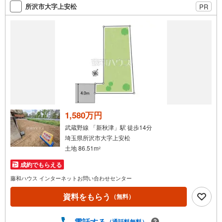
所沢市大字上安松
PR
■物件資料のご請求もお気軽にお問い合わせください
ネットにないものも店舗でご紹介いたします！
---
トラストステージ！
幅員6.0m道路に面し開放的な全8区画！自由設計対応！
■30坪以上の広々とした敷地
■公園が充実した緑豊かな住宅地
■幅員6.0m開発道路に面し駐車ラクラク
■スーパーまで徒歩5分の近さでお買い物便利
■専任設計士と間取りを1からつくる「自由設計」対応の分譲地
機能性に優れた設備仕様と自由な間取りが魅力の弊社フリープラン対応住
宅地！
1,580万円
専任設計士と打合せを重ね、お客様のライフスタイル合わせた住まいづく
りをお手伝いいたします。
武蔵野線 「新秋津」駅 徒歩14分
メンテナンス等も弊社専門部署にて承りますので引渡し後も安心です♪
埼玉県所沢市大字上安松
土地 86.51m
2
弊社スタッフが現地をご案内させていただきます。
マイタウン保谷店までお気軽にお問い合わせください。
成約でもらえる
＜周辺環境＞
藤和ハウス インターネットお問い合わせセンター
・栗原保育園まで徒歩5分（約350-400m）
・明彩幼稚園まで徒歩10-11分（約800-850m）
資料をもらう
（無料）
・新座市立栗原小学校まで徒歩6-7分（約450-500m）
・新座市立第五中学校まで徒歩15-16分（約1200-1250m）
・肉のハナマサひばりケ丘店まで徒歩4-5分（約290-350m）
電話する
（通話料無料）
・ヤオコー新座栗原店まで徒歩5分（約400m）