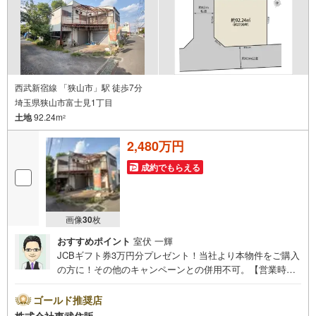
西武新宿線 「狭山市」駅 徒歩7分
埼玉県狭山市富士見1丁目
土地
92.24m
2
2,480万円
成約でもらえる
画像
30
枚
おすすめポイント
室伏 一輝
JCBギフト券3万円分プレゼント！当社より本物件をご購入
の方に！その他のキャンペーンとの併用不可。【営業時
間 10:00～18:00】この時間帯はお電話でのお問い合わせ
がスムーズです。住み替えをご希望の方は自社買取保証付
ゴールド推奨店
売却プランがございます。お気軽にお問い合わせくださ
株式会社東武住販