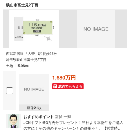
狭山市富士見2丁目
西武新宿線 「入曽」駅 徒歩23分
埼玉県狭山市富士見2丁目
土地
115.08m
2
1,680万円
成約でもらえる
画像
21
枚
おすすめポイント
室伏 一輝
JCBギフト券3万円分プレゼント！当社より本物件をご購入
の方に！その他のキャンペーンとの併用不可。【営業時