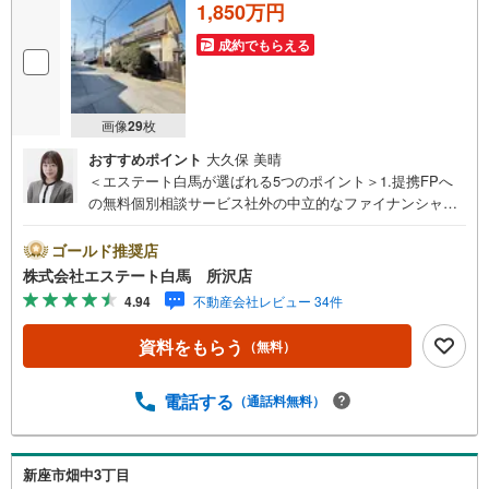
1,850万円
成約でもらえる
画像
29
枚
おすすめポイント
大久保 美晴
＜エステート白馬が選ばれる5つのポイント＞1.提携FPへ
の無料個別相談サービス社外の中立的なファイナンシャル
プランナーと無料相談できます。ローン返済について保険
や学費等も含めてシミュレーションをご提案できます2.物
ゴールド推奨店
件情報が豊富所沢市を中心にたくさんの情報をご用意して
株式会社エステート白馬 所沢店
おります。インターネット広告前の物件も多数取り揃えて
4.94
不動産会社レビュー 34件
おります。お客様のご希望エリアをお申し付けください。
3.自社グループでリフォーム、新築請負所沢店の3階はリフ
資料をもらう
（無料）
ォーム、注文建築部門の相談スペースです。一級建築士を
はじめとした専門スタッフがおりますのでご見学とあわせ
て、リフォームや注文建築についてご相談頂けます4.年中
電話する
（通話料無料）
無休（年末年始除く）で営業しております営業時間 9:30
～19:00 この時間はお電話でのお問合わせがスムーズです
5.お子様連れでおこしくださいキッズスペース、授乳室、
新座市畑中3丁目
オムツ替えベッド、アンパンマンジュースをご用意してお