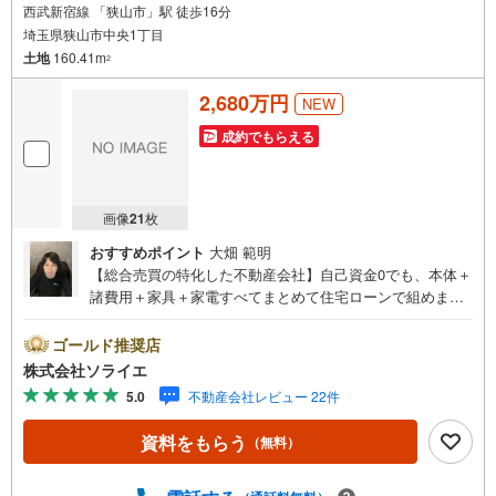
西武新宿線 「狭山市」駅 徒歩16分
埼玉県狭山市中央1丁目
土地
160.41m
2
2,680万円
NEW
成約でもらえる
画像
21
枚
おすすめポイント
大畑 範明
【総合売買の特化した不動産会社】自己資金0でも、本体＋
諸費用＋家具＋家電すべてまとめて住宅ローンで組めま
す。住宅ローン相談無料。FP相談無料。営業マンの熱意と
スピーディをモットーにお客さん目線での営業を心がけて
ゴールド推奨店
おり、営業マンの差を実感してください！◆他社様でご紹
株式会社ソライエ
介されている物件も一緒にご提案できます。◆おまとめロ
5.0
不動産会社レビュー 22件
ーン（消費者金融系・車のローン・カード系の借入・エア
コン等の電化製品等）もおまとめ可能です。◆お忙しいと
資料をもらう
（無料）
きは現地待合せ＆現地解散できます。◆勤続年数が1年未満
でも、ローンが受けられます。株式会社ソライエにお任せ
ください！売買・賃貸・売却相談・相続相談・空家管理・