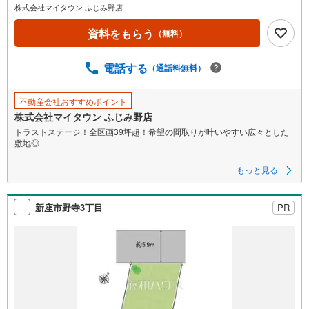
株式会社マイタウン ふじみ野店
資料をもらう
（無料）
電話する
（通話料無料）
不動産会社おすすめポイント
株式会社マイタウン ふじみ野店
トラストステージ！全区画39坪超！希望の間取りが叶いやすい広々とした
敷地◎
□全区画39坪超のゆとりある敷地で理想の住まいを実現
もっと見る
□複数路線利用可能で都心へのアクセス良好
□スーパーが近くお買い物便利！周辺に商業施設が充実！
□緑豊かで穏やかな住宅街、保育施設や公園が近く子育て環境良好
新座市野寺3丁目
PR
◆ご家族の理想の住まいを形にする「フリープラン住宅」◆
お客様専属の設計士と間取りを1からプランニング。
ご家族のライフスタイルに合わせた理想の住まいを実現！
機能性の高い設備仕様や安心のアフターサービスもございます◎
お気軽にお問い合わせください！