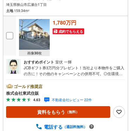
埼玉県狭山市広瀬台1丁目
土地
159.34m
2
1,780万円
成約でもらえる
画像
30
枚
おすすめポイント
室伏 一輝
JCBギフト券3万円分プレゼント！当社より本物件をご購入
の方に！その他のキャンペーンとの併用不可。◎住環境良
好・公園が近くに点在し、のびのびと遊べます・日々の疲
れを癒す閑静な住宅地・とても整った綺麗な街並みです◎
ゴールド推奨店
広々敷地・建築条件が無いのでお好きなハウスメーカーで
株式会社東武住販
建築できます・48.2坪の広々とした敷地です・前面道路が
4.63
不動産会社レビュー 22件
幅員6mあり、駐車も楽々です・日々の移動も楽な平坦地で
す理想のお住まいを建築しませんか◇インターネット予約
資料をもらう
（無料）
で当日現地見学が可能です（1）［室内・現地を見学する］
をクリック（2）本日～4日以内をご希望の方は「ご要望・
ご質問欄」に希望日時をご記入ください！
電話する
（通話料無料）