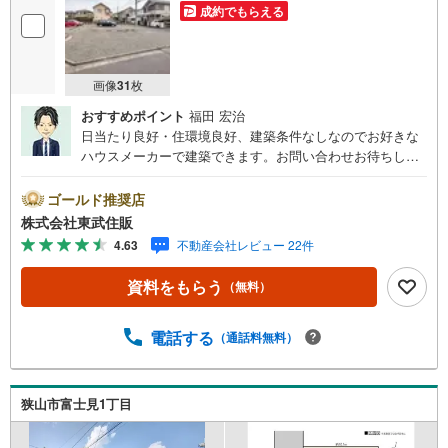
成約でもらえる
画像
31
枚
おすすめポイント
福田 宏治
日当たり良好・住環境良好、建築条件なしなのでお好きな
ハウスメーカーで建築できます。お問い合わせお待ちして
おります。【営業時間 10:00～18:00】この時間帯はお電
話でのお問い合わせがスムーズです。住み替えをご希望の
ゴールド推奨店
方は自社買取保証付売却プランがございます。お気軽にお
株式会社東武住販
問い合わせください。●建築条件なし●住環境良好●閑静な
4.63
不動産会社レビュー 22件
住宅地●本下水◇当社の強みは（1）リフォーム（当社でも
再販事業を行っている為、お客様に最適なプランをご提供
資料をもらう
（無料）
できます。）（2）注文住宅のご紹介（提携ハウスメーカー
7社を保有しておりますので、ご予算・ご希望に合ったプラ
ンをご紹介できます。）◇住まいに関する不動産情報を豊
電話する
（通話料無料）
富に取り揃えております。またリフォームの相談も承りま
す。◇インターネット予約で当日現地見学が可能です（1）
［室内・現地を見学する］をクリック（2）本日～4日以内
狭山市富士見1丁目
をご希望の方は「ご要望・ご質問欄」に希望日時をご記入
ください！