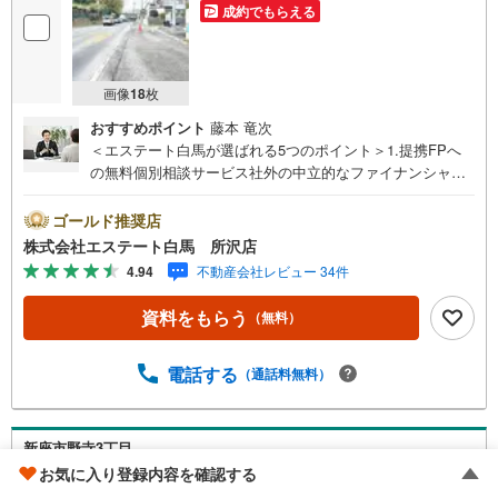
成約でもらえる
画像
18
枚
おすすめポイント
藤本 竜次
＜エステート白馬が選ばれる5つのポイント＞1.提携FPへ
の無料個別相談サービス社外の中立的なファイナンシャル
プランナーと無料相談できます。ローン返済について保険
や学費等も含めてシミュレーションをご提案できます2.物
ゴールド推奨店
件情報が豊富所沢市を中心にたくさんの情報をご用意して
株式会社エステート白馬 所沢店
おります。インターネット広告前の物件も多数取り揃えて
4.94
不動産会社レビュー 34件
おります。お客様のご希望エリアをお申し付けください。
3.自社グループでリフォーム、新築請負所沢店の3階はリフ
資料をもらう
（無料）
ォーム、注文建築部門の相談スペースです。一級建築士を
はじめとした専門スタッフがおりますのでご見学とあわせ
て、リフォームや注文建築についてご相談頂けます4.年中
電話する
（通話料無料）
無休（年末年始除く）で営業しております営業時間 9:30
～19:00 この時間はお電話でのお問合わせがスムーズです
5.お子様連れでおこしくださいキッズスペース、授乳室、
新座市野寺3丁目
オムツ替えベッド、アンパンマンジュースをご用意してお
お気に入り登録内容を確認する
ります。ご見学ご希望の方は、右上の“室内・現地を見学す