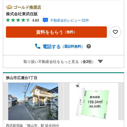
間 10:00～18:00】この時間帯はお電話でのお問い合わせ
がスムーズです。住み替えをご希望の方は自社買取保証付
ゴールド推奨店
売却プランがございます。お気軽にお問い合わせくださ
株式会社東武住販
い。●ひばりヶ丘駅徒歩22分●建築条件なし●更地渡し●都市
4.63
不動産会社レビュー 22件
ガス・本下水◇当社の強みは（1）リフォーム（当社でも再
販事業を行っている為、お客様に最適なプランをご提供で
資料をもらう
（無料）
きます。）（2）注文住宅のご紹介（提携ハウスメーカー7
社を保有しておりますので、ご予算・ご希望に合ったプラ
ンをご紹介できます。）◇ふじみ野市、川越市、富士見市
電話する
（通話料無料）
周辺に限らず東武東上線・川越線・越生線全域の売買情報
など、住まいに関する不動産情報を豊富に取り揃えており
取り扱い不動産会社をもっと見る（
全
2
社
）
ます。またリフォームの相談も承ります。◇インターネッ
ト予約で当日現地見学が可能です（1）［室内・現地を見学
する］をクリック（2）本日～4日以内をご希望の方は「ご
狭山市広瀬台1丁目
要望・ご質問欄」に希望日時をご記入ください！
西武新宿線 「狭山市」駅 徒歩34分