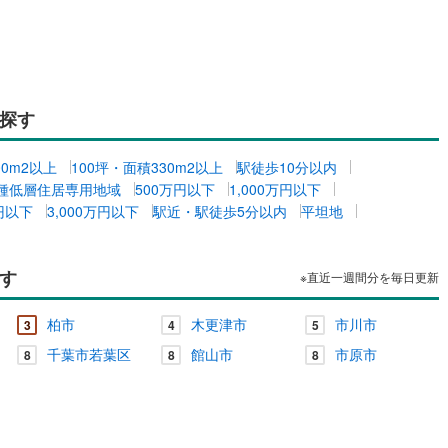
探す
00m2以上
100坪・面積330m2以上
駅徒歩10分以内
種低層住居専用地域
500万円以下
1,000万円以下
万円以下
3,000万円以下
駅近・駅徒歩5分以内
平坦地
す
※直近一週間分を毎日更新
柏市
木更津市
市川市
3
4
5
千葉市若葉区
館山市
市原市
8
8
8