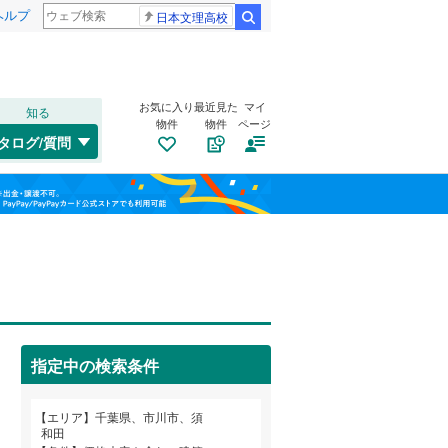
ヘルプ
日本文理高校
検索
お気に入り
最近見た
マイ
知る
物件
物件
ページ
外房線
(
0
)
タログ/質問
成田線
(
0
)
南道路
（
0
）
稲毛区
市川
(
4
(
)
57
)
福島
東金線
(
0
)
古家あり
（
0
）
美浜区
大和田
(
(
5
13
)
)
栃木
群馬
山梨
総武線
(
1
)
柏井町
(
9
)
船橋市
(
178
)
国府台
(
4
)
松戸市
(
123
)
塩焼
(
7
)
成田市
(
50
)
小湊鐵道
(
0
)
指定中の検索条件
須和田
(
1
)
旭市
(
49
)
つくばエクスプレス
(
0
)
小学校まで1km以内
（
0
）
和歌山
富浜
(
6
)
エリア
千葉県、市川市、須
勝浦市
(
5
)
京成千葉線
(
0
)
和田
原木
(
1
)