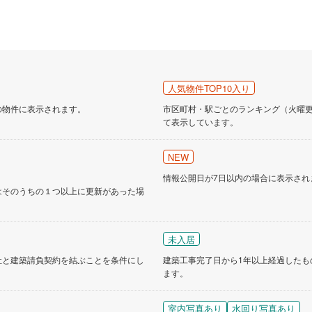
人気物件TOP10入り
の物件に表示されます。
市区町村・駅ごとのランキング（火曜更新
て表示しています。
NEW
情報公開日が7日以内の場合に表示され
はそのうちの１つ以上に更新があった場
未入居
社と建築請負契約を結ぶことを条件にし
建築工事完了日から1年以上経過したも
ます。
室内写真あり
水回り写真あり