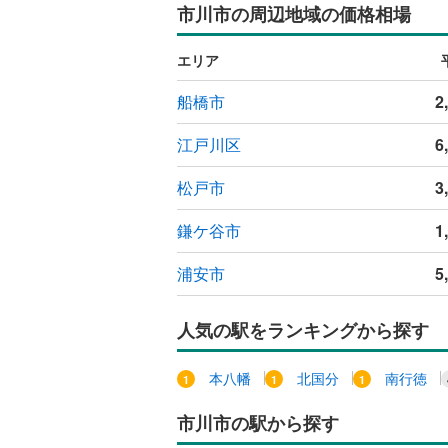
市川市の周辺地域の価格相場
エリア
船橋市
2
江戸川区
6
松戸市
3
鎌ケ谷市
1
浦安市
5
人気の駅をランキングから探す
本八幡
北国分
南行徳
市川市の駅から探す