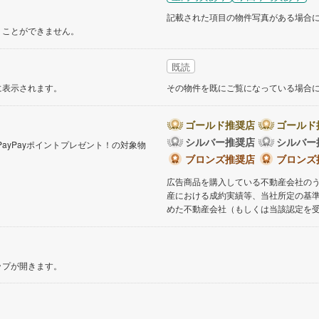
記載された項目の物件写真がある場合
くことができません。
既読
に表示されます。
その物件を既にご覧になっている場合
ゴールド推奨店
ゴールド
シルバー推奨店
シルバー
PayPayポイントプレゼント！の対象物
。
ブロンズ推奨店
ブロンズ
広告商品を購入している不動産会社の
産における成約実績等、当社所定の基
めた不動産会社（もしくは当該認定を
ップが開きます。