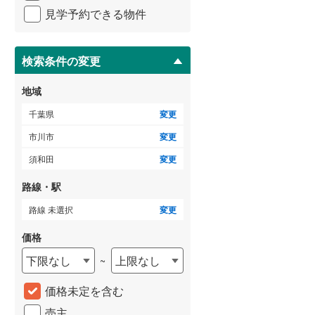
イ
見学予約できる物件
ペ
ー
ジ
に
検索条件の変更
保
存
地域
す
る
千葉県
変更
市川市
変更
須和田
変更
路線・駅
路線 未選択
変更
価格
下限なし
上限なし
~
価格未定を含む
売主