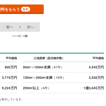
宿町
(
1
)
安房郡鋸南町
(
3
)
もしくは当社を含めた数社でのみご紹介可能なオープンハウス・ディベロ
メントの物件
資料をもらう
無料
前へ
1
次へ
1
〜
1
件 /
1
件
平均価格
土地面積（該当物件数）
平均価格
800万円
50m
～100m
未満
（
47
件）
4,545万円
2
2
3,719万円
150m
～200m
未満
（
18
件）
3,526万円
2
2
9,224万円
250m
以上
（
4
件）
1億3,645万円
2
を表示しています。