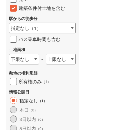
建築条件付土地を含む
駅からの徒歩分
指定なし
（
1
）
バス乗車時間も含む
土地面積
下限なし
上限なし
~
敷地の権利形態
所有権のみ
（
1
）
情報公開日
指定なし
（
1
）
本日
（
0
）
3日以内
（
0
）
5日以内
（
0
）