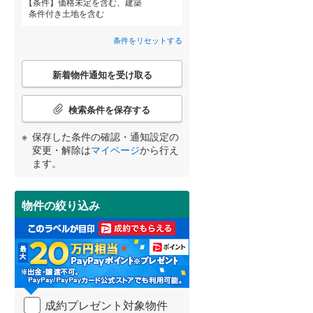
条件
価格未定を含む、建築
八千代市
(
49
)
北総鉄道北総線
(
0
)
条件付き土地を含む
真間
(
8
)
鎌ケ谷市
東武野田線
(
(
31
0
)
)
条件をリセットする
八幡
(
3
)
浦安市
(
22
)
詳しく見る
こ
稲越
(
2
)
新着物件通知を受け取る
宮崎
鹿児島
沖縄
の
八街市
(
105
)
検
索
検索条件を保存する
富里市
(
30
)
条
件
保存した条件の確認・通知設定の
香取市
(
4
)
で
する
る
変更・解除は
マイページ
から行え
条件をリセットする
条件をリセットする
条件をリセットする
条件をリセットする
条件をリセットする
条件をリセットする
通
ます。
大網白里市
(
144
)
知
を
香取郡神崎町
(
0
)
受
物件の絞り込み
け
山武郡九十九里町
(
75
)
取
る
長生郡一宮町
(
9
)
・
条
長生郡白子町
(
138
)
件
を
夷隅郡大多喜町
(
2
)
成約プレゼント対象物件
マ