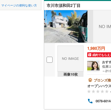
中国
鳥取
市原市
(
8
京成千原
市川市須和田2丁目
マイページの便利な使い方
東菅野
(
5
オンライ
我孫子市
山万ユー
四国
徳島
宮久保
(
1
東葉高速
君津市
(
4
オンライ
若宮
(
1
)
九州・沖縄
福岡
四街道市
印西市
(
8
1,980万円
南房総市
0
0
0
0
0
0
該当物件
該当物件
該当物件
該当物件
該当物件
該当物件
件
件
件
件
件
件
成約でもらえ
山武市
(
1
おす
低層エ
印旛郡酒
～21
画像
10
枚
気軽
香取郡多
料）
ブロンズ推
能で
オープンハウ
山武郡芝
日を
ご自
長生郡睦
用意
0078-6014
資金
長生郡長
間8
多数