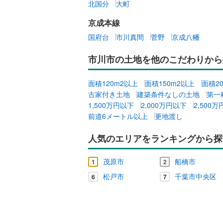
北国分
大町
京成本線
国府台
市川真間
菅野
京成八幡
市川市の土地を他のこだわりから
面積120m2以上
面積150m2以上
面積2
古家付き土地
建築条件なしの土地
第一
1,500万円以下
2,000万円以下
2,500
前道6メートル以上
更地渡し
人気のエリアをランキングから探
茂原市
船橋市
1
2
松戸市
千葉市中央区
6
7