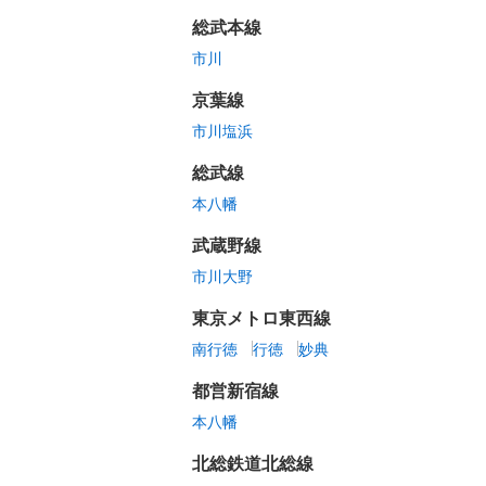
総武本線
市川
京葉線
市川塩浜
総武線
本八幡
武蔵野線
市川大野
東京メトロ東西線
南行徳
行徳
妙典
都営新宿線
本八幡
北総鉄道北総線