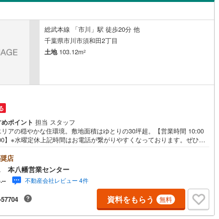
島根
岡山
広島
山口
9
)
流山市
(
56
)
線
(
0
)
京成松戸線
(
0
)
)
北方町
(
1
)
ン内見(相談)可
（
0
）
IT重説可
（
0
）
カリが丘線
(
18
)
(
0
)
鴨川市
芝山鉄道
(
12
(
0
)
)
香川
愛媛
高知
総武本線 「市川」駅 徒歩20分 他
8
)
本北方
(
3
)
保存した条件を見る
千葉県市川市須和田2丁目
鉄道
(
0
)
ディズニーリゾートライン
(
0
)
0
)
富津市
(
32
)
ン対応とは？
土地
103.12m
南大野
(
2
)
2
佐賀
長崎
熊本
大分
(
48
)
袖ケ浦市
(
54
)
)
白井市
(
7
)
(
37
)
匝瑳市
(
59
)
この条件で検索する
この条件で検索する
この条件で検索する
この条件で検索する
この条件で検索する
この条件で検索する
市区町村以下を選択
市区町村を選択す
駅を選択する
る
76
)
いすみ市
(
55
)
すめポイント
担当 スタッフ
リアの穏やかな住環境。敷地面積はゆとりの30坪超。【営業時間 10:00
々井町
(
7
)
印旛郡栄町
(
3
)
:00】※水曜定休上記時間はお電話が繋がりやすくなっております。ぜひお
にご連絡ください！現地を見学される場合は「室内・現地を見学する（無
古町
(
14
)
香取郡東庄町
(
0
)
」ボタンよりご希望の日時をご記入いただけますとスムーズにご案内が可
奨店
す。◎現地のご案内について・平日や夜遅い時間帯もご案内が可能 ※定休
ス 本八幡営業センター
山町
(
3
)
山武郡横芝光町
(
95
)
除く・経験豊富なスタッフが物件詳細を丁寧にご説明いたします。・車で
不動産会社レビュー 4件
-.--
宅や最寄り駅等、ご指定の場所まで送迎します。・チャイルドシートのご
沢町
(
21
)
長生郡長生村
(
81
)
ございます。◎個別FP相談会 無料物件のご紹介だけでなく住宅ローン・
資料をもらう
-57704
無料
のご相談、まずは家探しについて話を聞きたいという方も大歓迎です！年
柄町
(
10
)
長生郡長南町
(
2
)
000棟以上の限定物件を発表しているオープンハウスだから出会える物件が
ございます。ぜひお気軽にご連絡・ご相談ください！※限定物件:当社の