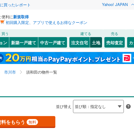
Yahoo! JAPAN
際に買ったレポート
と便利に
新規取得
初回購入限定、アプリで使えるお得なクーポン
検索条件を保存しました
買う
建てる
売る
総武本線
(
1
)
建ち方、日当たり
ョン
新築一戸建て
中古一戸建て
注文住宅
土地
売却査定
カ
この検索条件の新着物件通知は、
マイページ
から設定できます。
京葉線
(
0
)
以上
（
0
）
角地
（
0
）
4
)
花見川区
伊勢宿
(
5
(
)
26
)
岩手
宮城
秋田
山形
久留里線
(
0
)
0
）
整形地
（
0
）
1
)
緑区
大野町
(
36
(
6
)
)
千葉県、市川市、須和田、価格未定を含む、建築条件付
神奈川
埼玉
千葉
茨城
0
)
常磐線（各駅停車）
(
0
)
市川市
須和田の物件一覧
鬼高
(
3
)
き土地を含む
契約、入居関連など
3
)
市川市
(
149
)
北国分
(
6
)
長野
富山
石川
福井
ロ東西線
(
0
)
都営新宿線
(
0
)
（
0
）
第一種低層住居専用地域
（
1
）
1
)
木更津市
(
147
)
幸
(
1
)
閉じる
閉じる
お気に入りリストを見る
お気に入りリストを見る
閉じる
閉じる
4
)
茂原市
(
301
)
岐阜
静岡
三重
道
(
0
)
銚子電気鉄道
(
0
)
検索条件を保存する
並び替え
末広
(
1
)
6
)
東金市
(
131
)
モノレール
(
0
)
流鉄流山線
(
0
)
マイページ
駅が始発駅
（
0
）
海まで2km以内
（
0
）
兵庫
京都
滋賀
奈良
稲荷木
(
7
)
資料をもらう
無料
(
31
)
柏市
(
108
)
高速鉄道アクセス線
(
0
)
京成本線
(
1
)
)
中山
(
4
)
応