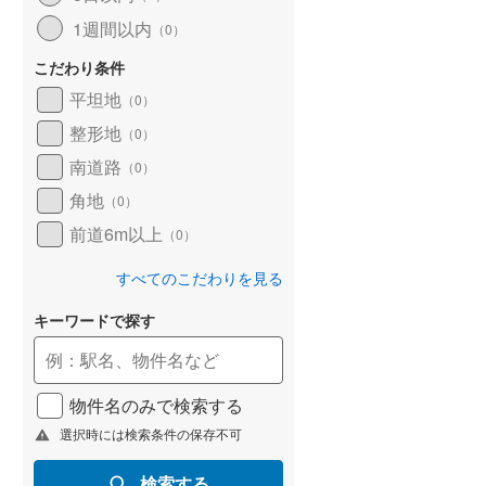
1週間以内
（
0
）
こだわり条件
平坦地
（
0
）
整形地
（
0
）
南道路
（
0
）
角地
（
0
）
前道6m以上
（
0
）
すべてのこだわりを見る
キーワードで探す
物件名のみで検索する
選択時には検索条件の保存不可
検索する