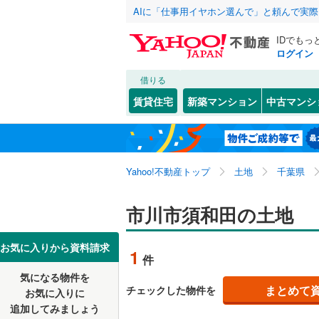
AIに「仕事用イヤホン選んで」と頼んで実
IDでもっ
ログイン
借りる
北海道
JR
北海道
常磐線
(
0
)
こだわり条件
配置、向き、
賃貸住宅
新築マンション
中古マンシ
内房線
(
0
)
前道6m
千葉市
中央区
新井
(
1
(
)
9
東北
青森
鹿島線
(
0
)
平坦地
（
若葉区
大洲
(
2
(
)
4
関東
東京
武蔵野線
(
Yahoo!不動産トップ
土地
千葉県
鬼越
(
1
)
販売、価格、
千葉県のそのほ
銚子市
(
1
香取
(
1
)
信越・北陸
かの地域
新潟
地下鉄
市川市須和田の土地
東京メト
更地渡し
館山市
(
4
国分
(
10
)
野田市
(
3
東海
愛知
私鉄・その他
いすみ鉄
お気に入りから資料請求
立地
1
件
新田
(
2
)
佐倉市
(
6
千葉都市
気になる物件を
最寄りの
近畿
大阪
曽谷
(
9
)
まとめて
チェックした物件を
お気に入りに
習志野市
京成成田
追加してみましょう
中国分
(
2
オンライン対