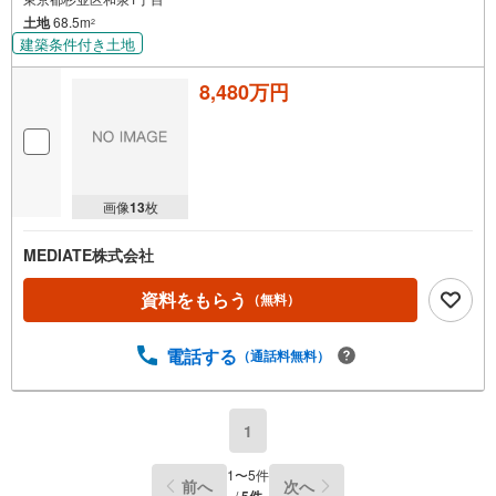
土地
68.5m
2
建築条件付き土地
8,480万円
画像
13
枚
MEDIATE株式会社
資料をもらう
（無料）
電話する
（通話料無料）
1
1
〜
5
件
前へ
次へ
/