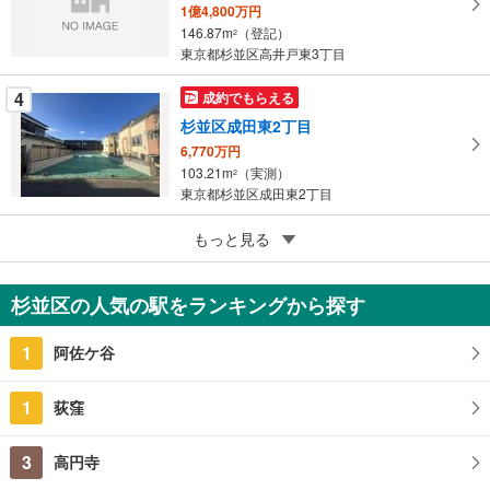
に
1億4,800万円
保
146.87m
（登記）
2
東京都杉並区高井戸東3丁目
存
す
4
成約でもらえる
る
杉並区成田東2丁目
6,770万円
103.21m
（実測）
2
東京都杉並区成田東2丁目
5
もっと見る
成約でもらえる
杉並区浜田山1丁目
1億5,500万円
杉並区の人気の駅をランキングから探す
183.59m
（実測）
2
東京都杉並区浜田山1丁目
1
阿佐ケ谷
1
荻窪
3
高円寺