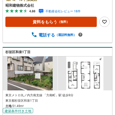
着昭和建物です・・・ 西荻窪に創業44年、地域密着の不
昭和建物株式会社
動産会社です。 不動産購入、買換えには、不安がつきも
4.88
不動産会社レビュー 18件
の。 物件の選定や住宅ローンはもちろん地域密着だからこ
その情報をお伝え、ご提案いたします。 お気軽にご相
資料をもらう
（無料）
談、ご来社頂ける会社です。スタッフ一同、心よりお待ち
しております。 同じ立地、同じ建物は存在しません。唯一
無二の不動産をお手伝いいたします。 キッズルーム充実・
電話する
（通話料無料）
チャイルド-シートの用意もございます。 ご家族で楽しくご
検討頂けるようご案内しておりますのでぜひ、お気軽にお
問い合わせください。 営業時間: 9:00 - 20:00
杉並区和泉1丁目
東京メトロ丸ノ内方南支線 「方南町」駅 徒歩9分
東京都杉並区和泉1丁目
土地
51.49m
2
建築条件付き土地