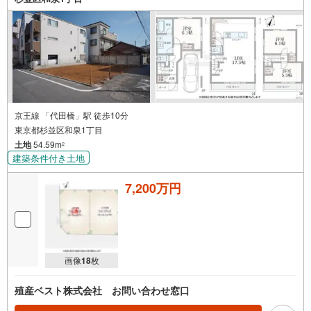
ろん、お仕事終わりの時間帯でもご案内いたします。当日
案内希望など、お気軽にお問合せください！【営業時間10:
00～19:00（定休日 火・水曜日）】お問い合わせお待ちし
ております！
京王線 「代田橋」駅 徒歩10分
東京都杉並区和泉1丁目
土地
54.59m
2
建築条件付き土地
7,200万円
画像
18
枚
殖産ベスト株式会社 お問い合わせ窓口