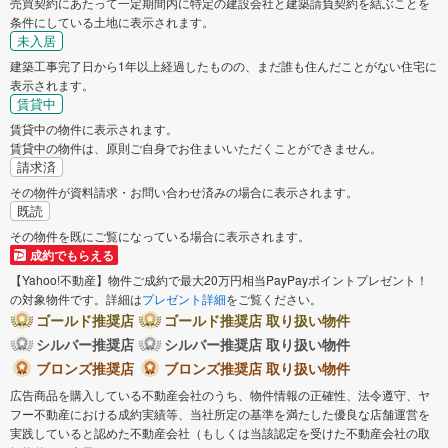
売買契約にあたって一定期間内に特定の建設会社と建築請負契約を結ぶことを
条件にしている土地に表示されます。
未入居
建築工事完了日から1年以上経過したものの、まだ誰も住んだことがない住宅に
表示されます。
賃貸中
賃貸中の物件に表示されます。
賃貸中の物件は、原則ご自身でお住まいいただくことができません。
請求済
その物件が資料請求・お問い合わせ済みの場合に表示されます。
既読
その物件を既にご覧になっている場合に表示されます。
成約でもらえる
【Yahoo!不動産】物件ご成約で最大20万円相当PayPayポイントプレゼント！
の対象物件です。詳細は
プレゼント詳細
をご覧ください。
ゴールド推奨店
ゴールド推奨店 取り扱い物件
シルバー推奨店
シルバー推奨店 取り扱い物件
ブロンズ推奨店
ブロンズ推奨店 取り扱い物件
広告商品を購入している不動産会社のうち、物件情報の正確性、法令遵守、ヤ
フー不動産における成約実績等、当社所定の基準を満たした優良な店舗運営を
実践していると認めた不動産会社（もしくは当該認定を受けた不動産会社の取