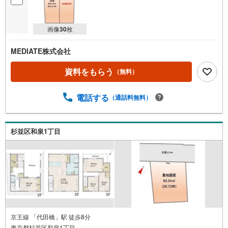
画像
30
枚
MEDIATE株式会社
資料をもらう
（無料）
電話する
（通話料無料）
杉並区和泉1丁目
京王線 「代田橋」駅 徒歩8分
東京都杉並区和泉1丁目