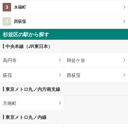
3
永福町
5
西荻窪
杉並区の駅から探す
中央本線（JR東日本）
高円寺
阿佐ケ谷
荻窪
西荻窪
東京メトロ丸ノ内方南支線
方南町
東京メトロ丸ノ内線