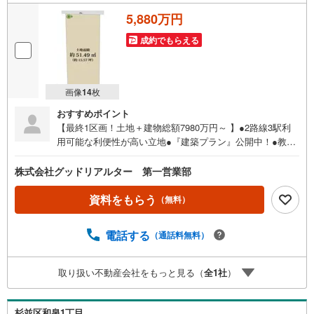
5,880万円
成約でもらえる
画像
14
枚
おすすめポイント
【最終1区画！土地＋建物総額7980万円～ 】●2路線3駅利
用可能な利便性が高い立地●『建築プラン』公開中！●教育
施設・公園が点在しており、子育てしやすい環境●「方南
町」駅から「新宿」駅まで最短12分【土地売買契約締結
株式会社グッドリアルター 第一営業部
後、3か月以内に当社と建物の建築請負契約が締結されるこ
とを停止条件として販売します。この期間内に建物の建築
資料をもらう
（無料）
請負契約が締結されなかった場合には、土地売買契約は白
紙となり、受領した手付金等は、全額無条件で返還いたし
電話する
（通話料無料）
ます。】━━━━━━━━━━━━━━━━━━━━━━
━■【まずは〈〈資料をもらう〉〉をクリック！】周辺環境
やWEBだけではわからない情報もしっかりご説明させてい
取り扱い不動産会社をもっと見る（
全
1
社
）
ただきます。〇ご自宅やご指定の場所まで送迎も行ってお
ります。〇物件選びから資金計画、購入後のことまで経験
豊富なスタッフがサポートいたします！〇土日祝日はもち
杉並区和泉1丁目