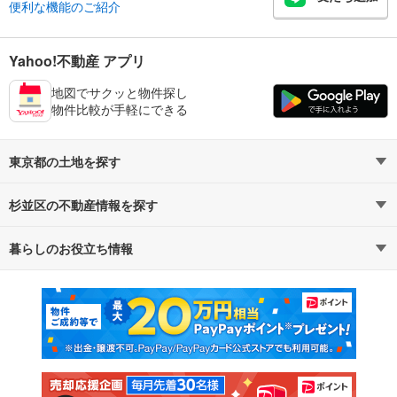
便利な機能のご紹介
Yahoo!不動産 アプリ
地図でサクッと物件探し
物件比較が手軽にできる
東京都の土地を探す
杉並区の不動産情報を探す
路線・駅から探す
地域から探す
暮らしのお役立ち情報
不動産・住宅
賃貸住宅
通勤・通学時間から探す
地図から探す
マンションカタログ
教えて！住まいの先生
新築マンション
中古マンション
新築一戸建て
中古一戸建て
注文住宅
土地