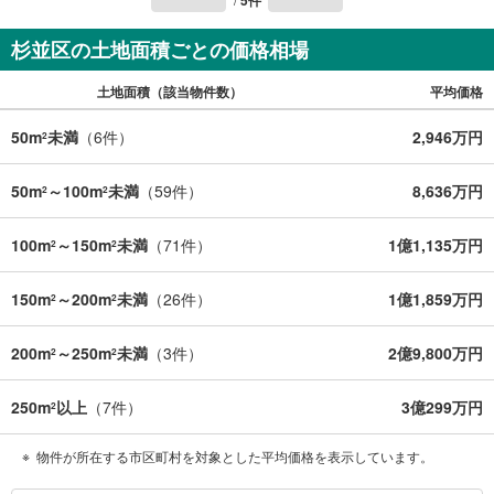
5
件
杉並区の土地面積ごとの価格相場
土地面積（該当物件数）
平均価格
50m
未満
（
6
件）
2,946万円
2
50m
～100m
未満
（
59
件）
8,636万円
2
2
100m
～150m
未満
（
71
件）
1億1,135万円
2
2
150m
～200m
未満
（
26
件）
1億1,859万円
2
2
200m
～250m
未満
（
3
件）
2億9,800万円
2
2
250m
以上
（
7
件）
3億299万円
2
物件が所在する市区町村を対象とした平均価格を表示しています。