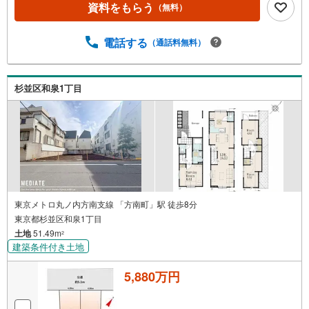
資料をもらう
（無料）
電話する
（通話料無料）
杉並区和泉1丁目
東京メトロ丸ノ内方南支線 「方南町」駅 徒歩8分
東京都杉並区和泉1丁目
土地
51.49m
2
建築条件付き土地
5,880万円