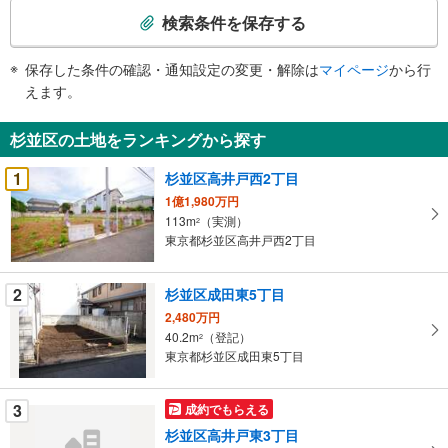
索
検索条件を保存する
条
件
保存した条件の確認・通知設定の変更・解除は
マイページ
から行
で
えます。
通
知
杉並区の土地をランキングから探す
を
受
1
杉並区高井戸西2丁目
け
1億1,980万円
取
113m
（実測）
2
る
東京都杉並区高井戸西2丁目
・
条
2
杉並区成田東5丁目
件
2,480万円
を
40.2m
（登記）
2
マ
東京都杉並区成田東5丁目
イ
ペ
3
成約でもらえる
ー
ジ
杉並区高井戸東3丁目