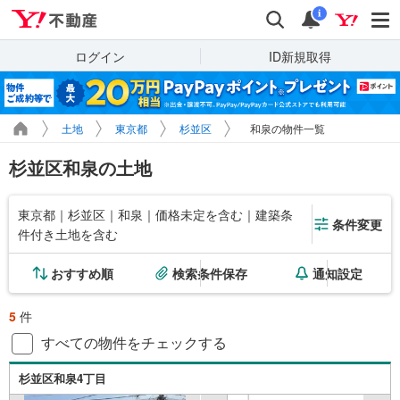
Yahoo!不動産
検索
通知
i
ログイン
ID新規取得
土地
東京都
杉並区
和泉の物件一覧
杉並区和泉の土地
東京都｜杉並区｜和泉｜価格未定を含む｜建築条
条件変更
件付き土地を含む
おすすめ順
検索条件保存
通知設定
5
件
すべての物件をチェックする
杉並区和泉4丁目