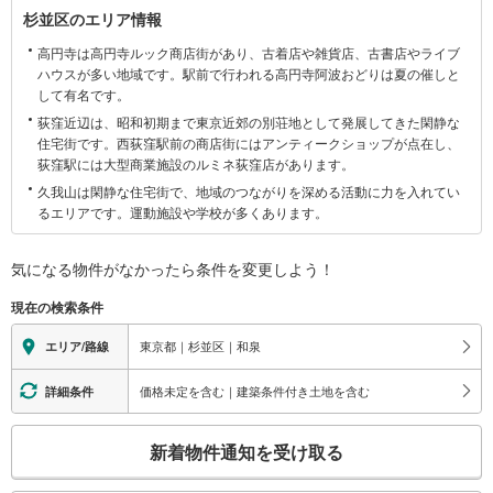
杉
杉並区のエリア情報
並
高円寺は高円寺ルック商店街があり、古着店や雑貨店、古書店やライブ
区
ハウスが多い地域です。駅前で行われる高円寺阿波おどりは夏の催しと
に
して有名です。
関
荻窪近辺は、昭和初期まで東京近郊の別荘地として発展してきた閑静な
す
住宅街です。西荻窪駅前の商店街にはアンティークショップが点在し、
る
荻窪駅には大型商業施設のルミネ荻窪店があります。
情
久我山は閑静な住宅街で、地域のつながりを深める活動に力を入れてい
報
るエリアです。運動施設や学校が多くあります。
気になる物件がなかったら
条件を変更しよう！
現在の検索条件
東京都｜杉並区｜和泉
エリア/路線
価格未定を含む｜建築条件付き土地を含む
詳細条件
こ
新着物件通知を受け取る
の
検