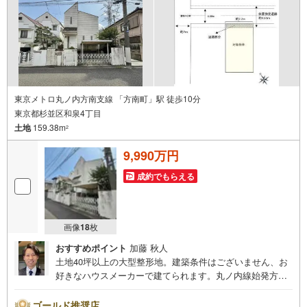
東京メトロ丸ノ内方南支線 「方南町」駅 徒歩10分
東京都杉並区和泉4丁目
土地
159.38m
2
9,990万円
成約でもらえる
画像
18
枚
おすすめポイント
加藤 秋人
土地40坪以上の大型整形地。建築条件はございません、お
好きなハウスメーカーで建てられます。丸ノ内線始発方南
町駅徒歩10分、井の頭線永福町駅徒歩14分の閑静な住宅
街。低層住宅エリアにより住環境良好です。 ・・・地域密
ゴールド推奨店