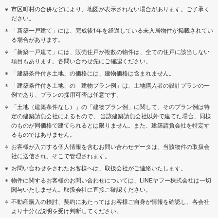
市区町村の合併などにより、地図が表示されない場合があります。ご了承く
ださい。
「新築一戸建て」には、完成後1年を経過している未入居物件が掲載されてい
る場合があります。
「新築一戸建て」には、販売住戸が複数の物件は、全ての住戸に該当しない
項目もあります。各問い合わせ先にご確認ください。
「建築条件付き土地」の価格には、建物価格は含まれません。
「建築条件付き土地」の「建物プラン例」は、土地購入者の設計プランの一
例であり、プランの採用可否は任意です。
「土地（建築条件なし）」の「建物プラン例」に関して、そのプラン例は特
定の建築請負会社によるもので、 当該建築請負会社以外で建てた場合、同様
のものが同価格で建てられるとは限りません。また、建築請負会社を特定す
るものではありません。
お客様が入力する個人情報を含むお問い合わせデータは、当該物件の取扱会
社に送信され、そこで管理されます。
お問い合わせをされたお客様へは、取扱会社がご連絡いたします。
物件に関するお客様のお問い合わせについては、LINEヤフー株式会社は一切
関与いたしません。取扱会社に直接ご確認ください。
不動産購入の検討、契約にあたってはお客様ご自身が情報を確認し、各会社
より十分な説明を受け判断してください。