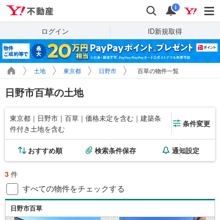
Yahoo!不動産
検索
通知
i
ログイン
ID新規取得
土地
東京都
日野市
百草の物件一覧
日野市百草の土地
東京都｜日野市｜百草｜価格未定を含む｜建築条
条件変更
件付き土地を含む
おすすめ順
検索条件保存
通知設定
3
件
すべての物件をチェックする
日野市百草