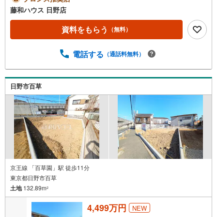
藤和ハウス 日野店
資料をもらう
（無料）
電話する
（通話料無料）
日野市百草
京王線 「百草園」駅 徒歩11分
東京都日野市百草
土地
132.89m
2
4,499万円
NEW