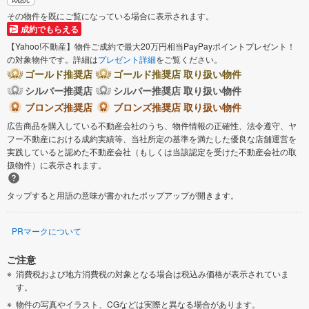
その物件を既にご覧になっている場合に表示されます。
成約でもらえる
【Yahoo!不動産】物件ご成約で最大20万円相当PayPayポイントプレゼント！
の対象物件です。詳細は
プレゼント詳細
をご覧ください。
ゴールド推奨店
ゴールド推奨店 取り扱い物件
シルバー推奨店
シルバー推奨店 取り扱い物件
ブロンズ推奨店
ブロンズ推奨店 取り扱い物件
広告商品を購入している不動産会社のうち、物件情報の正確性、法令遵守、ヤ
フー不動産における成約実績等、当社所定の基準を満たした優良な店舗運営を
実践していると認めた不動産会社（もしくは当該認定を受けた不動産会社の取
扱物件）に表示されます。
タップすると用語の意味が書かれたポップアップが開きます。
PRマークについて
ご注意
消費税および地方消費税の対象となる場合は税込み価格が表示されていま
す。
物件の写真やイラスト、CGなどは実際と異なる場合があります。