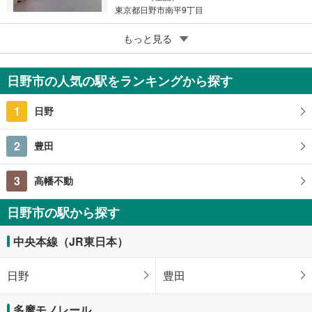
東京都日野市南平9丁目
5
もっと見る
成約でもらえる
日野市程久保2丁目
2,500万円
日野市の人気の駅をランキングから探す
115.84m
（登記）
2
東京都日野市程久保2丁目
1
日野
2
豊田
3
高幡不動
日野市の駅から探す
中央本線（JR東日本）
日野
豊田
多摩モノレール