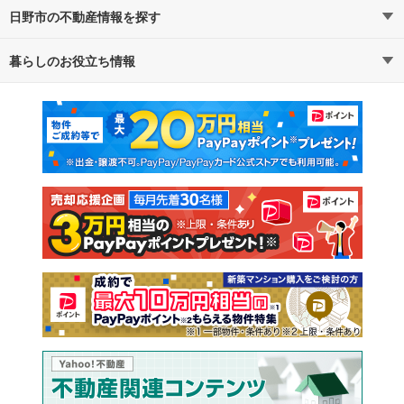
日野市の不動産情報を探す
路線・駅から探す
地域から探す
暮らしのお役立ち情報
不動産・住宅
賃貸住宅
通勤・通学時間から探す
地図から探す
マンションカタログ
教えて！住まいの先生
新築マンション
中古マンション
新築一戸建て
中古一戸建て
注文住宅
土地
売却査定