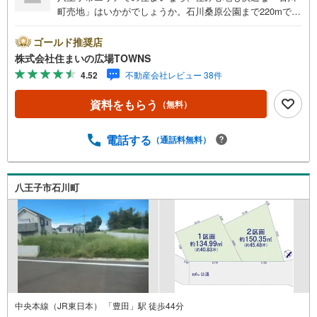
町売地」はいかがでしょうか。石川桑原公園まで220mで
す。コチラの土地は売地となっており、土地購入予定の方
にお勧めです。周辺環境が新しい住まいを建てるのに適し
ゴールド推奨店
ている住宅用地です。こちらの土地は前面道路6m以上で
株式会社住まいの広場TOWNS
す。工事自体も進めやすく、工事時間も短くなりやすい平
4.52
不動産会社レビュー 38件
坦地です。誰もがあこがれる日の当たりが良くて静かな場
所、それが第一種低層住居専用地域です。【年中無休/9:00
資料をもらう
（無料）
～21:00】人気物件は特にお問い合わせが集中するため、お
早めにお電話下さい。「室内・現地を見学する」ボタンよ
りご予約頂くとご見学がスムーズです。■その他、各種ご相
電話する
（通話料無料）
談も承っております。○住宅ローンのご相談○ライフプラン
のシミュレーション■住まいの広場TOWNSからお客様へ経
験豊富なスタッフが親身になってお客様に合った物件をご
八王子市石川町
紹介させて頂きます！ /他社様掲載物件も併せてご紹介可能
ですのでお気軽にお問い合わせ下さい♪駐車場もございま
すので、お車でのお越しも大歓迎です！
中央本線（JR東日本） 「豊田」駅 徒歩44分