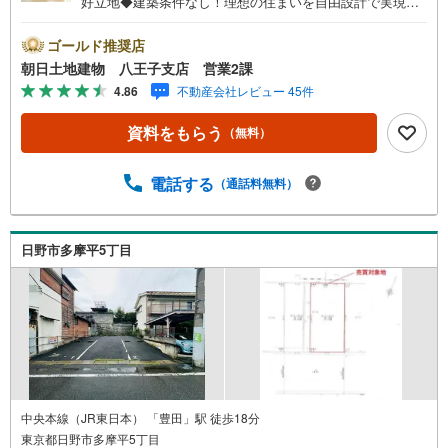
好立地◆建築条件なし！理想の住まいを自由設計で実現◆
約66坪のゆとりある敷地×北西角地の開放感◆前面道路約8
m！車の出し入れもスムーズ※バザール会場には、ベビーベ
ゴールド推奨店
ッドや キッズスペースをご用意しております。 小さな
朝日土地建物 八王子支店 営業2課
お子様連れでも、安心してご来場ください！資料請求、住
4.86
不動産会社レビュー 45件
宅ローンのご相談などお気軽にお問合せください！スタッ
フ25名でお客様がご覧になったことのない情報を多数ご用
資料をもらう
（無料）
意しております。インターネット、チラシなどに掲載でき
ない物件も多数ございます！ご案内時に他物件もご紹介可
能です。 担当営業へご希望をお伝えください！■ご案内方
電話する
（通話料無料）
法ご自宅へお迎え・最寄り駅等でお待ち合わせ、弊社への
ご来社など、ご相談ください。ご希望があれば周辺環境、
お客様の希望に合わせた物件などもご案内をいたします。
日野市多摩平5丁目
お住まい探しは朝日土地建物（株）八王子店 営業2課にお
任せください！
中央本線（JR東日本） 「豊田」駅 徒歩18分
東京都日野市多摩平5丁目