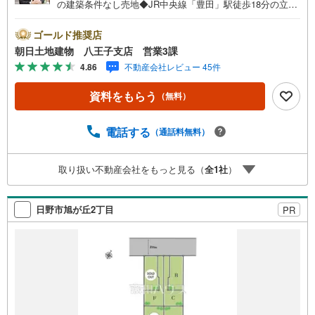
の建築条件なし売地◆JR中央線「豊田」駅徒歩18分の立地
◆小学校・中学校徒歩10分圏内の子育て環境◆イオンモー
ル多摩平の森徒歩15分の生活利便性◆第一種中高層住居専
ゴールド推奨店
用地域の落ち着いた住環境※バザール会場には、ベビーベッ
朝日土地建物 八王子支店 営業3課
ドや キッズスペースをご用意しております。 小さなお
4.86
不動産会社レビュー 45件
子様連れでも、安心してご来場ください！資料請求、住宅
ローンのご相談などお気軽にお問合せください！スタッフ2
資料をもらう
（無料）
5名でお客様がご覧になったことのない情報を多数ご用意し
ております。インターネット、チラシなどに掲載できない
物件も多数ございます！ご案内時に他物件もご紹介可能で
電話する
（通話料無料）
す。 担当営業へご希望をお伝えください！■ご案内方法ご
自宅へお迎え・最寄り駅等でお待ち合わせ、弊社へのご来
取り扱い不動産会社をもっと見る（
全
1
社
）
社など、ご相談ください。ご希望があれば周辺環境、お客
様の希望に合わせた物件などもご案内をいたします。お住
まい探しは朝日土地建物（株）八王子店 営業3課にお任せ
日野市旭が丘2丁目
PR
ください！