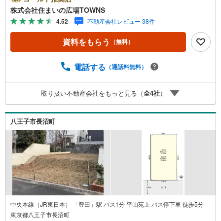
たりを重視している方に適した南側道路になります。駅ま
株式会社住まいの広場TOWNS
では徒歩11分でアクセス可能です。周辺環境が好条件でニ
4.52
不動産会社レビュー 38件
ーズの高い住宅用地です。【年中無休/9:00～21:00】人気
物件は特にお問い合わせが集中するため、お早めにお電話
資料をもらう
（無料）
下さい。「室内・現地を見学する」ボタンよりご予約頂く
とご見学がスムーズです。■その他、各種ご相談も承ってお
ります。○住宅ローンのご相談○ライフプランのシミュレー
電話する
（通話料無料）
ション■住まいの広場TOWNSからお客様へ経験豊富なスタ
ッフが親身になってお客様に合った物件をご紹介させて頂
取り扱い不動産会社をもっと見る（
全
4
社
）
きます！ /他社様掲載物件も併せてご紹介可能ですのでお気
軽にお問い合わせ下さい♪駐車場もございますので、お車
でのお越しも大歓迎です！
八王子市長沼町
中央本線（JR東日本） 「豊田」駅 バス1分 平山苑上 バス停下車 徒歩5分
東京都八王子市長沼町