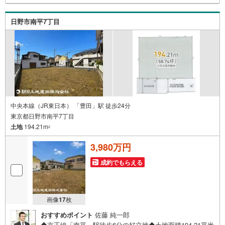
のご相談○ライフプランのシミュレーション■住まいの広場
TOWNSからお客様へ経験豊富なスタッフが親身になってお
日野市南平7丁目
客様に合った物件をご紹介させて頂きます！ /他社様掲載物
件も併せてご紹介可能ですのでお気軽にお問い合わせ下さ
い♪駐車場もございますので、お車でのお越しも大歓迎で
す！
中央本線（JR東日本） 「豊田」駅 徒歩24分
東京都日野市南平7丁目
土地
194.21m
2
3,980万円
成約でもらえる
画像
17
枚
おすすめポイント
佐藤 純一郎
◆京王線「南平」駅徒歩6分の好立地◆土地面積194.21平米