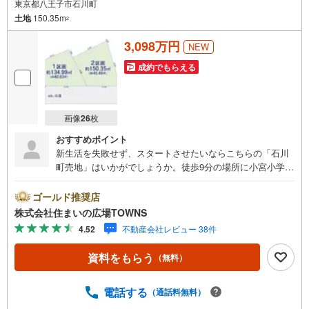
東京都八王子市石川町
土地
150.35m
2
3,098万円
NEW
成約でもらえる
画像
26
枚
おすすめポイント
新生活を失敗せず、スタートさせたいならこちらの「石川
町売地」はいかがでしょうか。徒歩9分の場所に小宮小学校
があります。建築プランの自由度が高い、平坦な地勢で
す。高層ビルなどの大規模な建物が立ちにくい第一種低層
ゴールド推奨店
住居専用地域なので、将来も静かに生活することができま
株式会社住まいの広場TOWNS
すよ。周辺環境が新しい住まいを建てるのに適している住
4.52
不動産会社レビュー 38件
宅用地です。前面道路6m以上は確保しているので車の出し
入れもラクラクです。土地面積は150.35平米（公簿）で
資料をもらう
（無料）
す。【年中無休/9:00～21:00】人気物件は特にお問い合わ
せが集中するため、お早めにお電話下さい。「室内・現地
を見学する」ボタンよりご予約頂くとご見学がスムーズで
電話する
（通話料無料）
す。■その他、各種ご相談も承っております。○住宅ローン