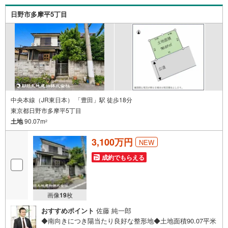
のご来社など、ご相談ください。ご希望があれば周辺環
日野市多摩平5丁目
境、お客様の希望に合わせた物件などもご案内をいたしま
す。お住まい探しは朝日土地建物（株）八王子店 営業5課
にお任せください！
中央本線（JR東日本） 「豊田」駅 徒歩18分
東京都日野市多摩平5丁目
土地
90.07m
2
3,100万円
NEW
成約でもらえる
画像
19
枚
おすすめポイント
佐藤 純一郎
◆南向きにつき陽当たり良好な整形地◆土地面積90.07平米