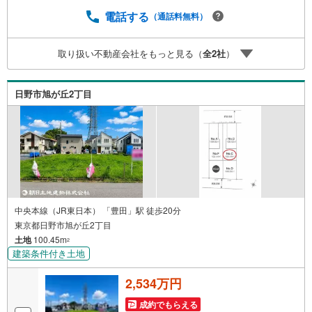
載できない物件も多数ございます！ご案内時に他物件もご
紹介可能です。 担当営業へご希望をお伝えください！■ご
電話する
（通話料無料）
案内方法ご自宅へお迎え・最寄り駅等でお待ち合わせ、弊
社へのご来社など、ご相談ください。ご希望があれば周辺
取り扱い不動産会社をもっと見る（
全
2
社
）
環境、お客様の希望に合わせた物件などもご案内をいたし
ます。お住まい探しは朝日土地建物（株）八王子店 営業5
課にお任せください！
日野市旭が丘2丁目
中央本線（JR東日本） 「豊田」駅 徒歩20分
東京都日野市旭が丘2丁目
土地
100.45m
2
建築条件付き土地
2,534万円
成約でもらえる