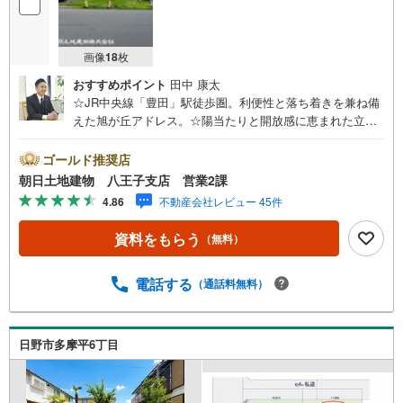
画像
18
枚
おすすめポイント
田中 康太
☆JR中央線「豊田」駅徒歩圏。利便性と落ち着きを兼ね備
えた旭が丘アドレス。☆陽当たりと開放感に恵まれた立地
で、心地よい新生活をスタート。☆建築条件付きだからこ
そ叶う、統一感ある美しい街並みと安心の住まいづくり。※
ゴールド推奨店
バザール会場には、ベビーベッドや キッズスペースをご
朝日土地建物 八王子支店 営業2課
用意しております。 小さなお子様連れでも、安心してご
4.86
不動産会社レビュー 45件
来場ください！資料請求、住宅ローンのご相談などお気軽
にお問合せください！スタッフ25名でお客様がご覧になっ
資料をもらう
（無料）
たことのない情報を多数ご用意しております。インターネ
ット、チラシなどに掲載できない物件も多数ございます！
ご案内時に他物件もご紹介可能です。 担当営業へご希望を
電話する
（通話料無料）
お伝えください！■ご案内方法ご自宅へお迎え・最寄り駅等
でお待ち合わせ、弊社へのご来社など、ご相談ください。
ご希望があれば周辺環境、お客様の希望に合わせた物件な
日野市多摩平6丁目
どもご案内をいたします。お住まい探しは朝日土地建物
（株）八王子店 営業2課にお任せください！