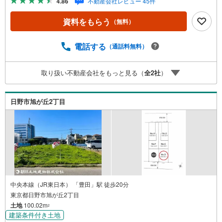
4.86
不動産会社レビュー 45件
求、住宅ローンのご相談などお気軽にお問合せください！
スタッフ25名でお客様がご覧になったことのない情報を多
資料をもらう
（無料）
数ご用意しております。インターネット、チラシなどに掲
載できない物件も多数ございます！ご案内時に他物件もご
紹介可能です。 担当営業へご希望をお伝えください！■ご
電話する
（通話料無料）
案内方法ご自宅へお迎え・最寄り駅等でお待ち合わせ、弊
社へのご来社など、ご相談ください。ご希望があれば周辺
取り扱い不動産会社をもっと見る（
全
2
社
）
環境、お客様の希望に合わせた物件などもご案内をいたし
ます。お住まい探しは朝日土地建物（株）八王子店 営業5
課にお任せください！
日野市旭が丘2丁目
中央本線（JR東日本） 「豊田」駅 徒歩20分
東京都日野市旭が丘2丁目
土地
100.02m
2
建築条件付き土地