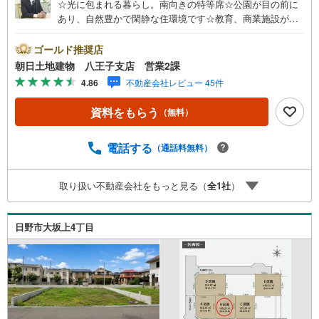
☆光に包まれる暮らし。南向きの特等席☆公園が目の前に
あり、自然豊かで閑静な住環境です☆教育、商業施設が充
実したのびのびと暮らせる街☆約47坪のゆとりある敷地。
建築条件なしのため、理想のレイアウトが叶います。※バザ
ゴールド推奨店
ール会場には、ベビーベッドや キッズスペースをご用意
朝日土地建物 八王子支店 営業2課
しております。 小さなお子様連れでも、安心してご来場
4.86
不動産会社レビュー 45件
ください！資料請求、住宅ローンのご相談などお気軽にお
問合せください！スタッフ25名でお客様がご覧になったこ
資料をもらう
（無料）
とのない情報を多数ご用意しております。インターネッ
ト、チラシなどに掲載できない物件も多数ございます！ご
案内時に他物件もご紹介可能です。 担当営業へご希望をお
電話する
（通話料無料）
伝えください！■ご案内方法ご自宅へお迎え・最寄り駅等で
お待ち合わせ、弊社へのご来社など、ご相談ください。ご
取り扱い不動産会社をもっと見る（
全
1
社
）
希望があれば周辺環境、お客様の希望に合わせた物件など
もご案内をいたします。お住まい探しは朝日土地建物
（株）八王子店 営業2課にお任せください！
日野市大坂上4丁目