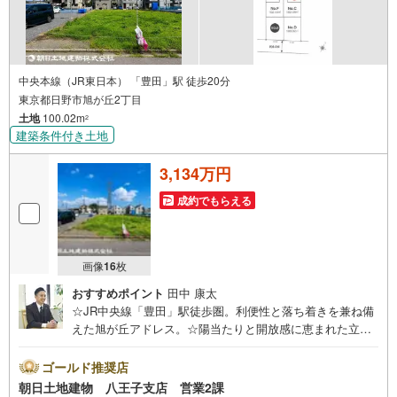
中央本線（JR東日本） 「豊田」駅 徒歩20分
東京都日野市旭が丘2丁目
土地
100.02m
2
建築条件付き土地
3,134万円
成約でもらえる
画像
16
枚
おすすめポイント
田中 康太
☆JR中央線「豊田」駅徒歩圏。利便性と落ち着きを兼ね備
えた旭が丘アドレス。☆陽当たりと開放感に恵まれた立地
で、心地よい新生活をスタート。☆建築条件付きだからこ
そ叶う、統一感ある美しい街並みと安心の住まいづくり。※
ゴールド推奨店
バザール会場には、ベビーベッドや キッズスペースをご
朝日土地建物 八王子支店 営業2課