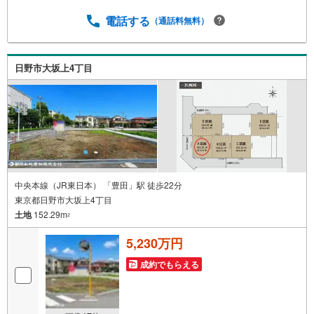
ます。インターネット、チラシなどに掲載できない物件も
多数ございます！ご案内時に他物件もご紹介可能です。 担
電話する
（通話料無料）
当営業へご希望をお伝えください！■ご案内方法ご自宅へお
迎え・最寄り駅等でお待ち合わせ、弊社へのご来社など、
ご相談ください。ご希望があれば周辺環境、お客様の希望
日野市大坂上4丁目
に合わせた物件などもご案内をいたします。お住まい探し
は朝日土地建物（株）八王子店 営業2課にお任せくださ
い！
中央本線（JR東日本） 「豊田」駅 徒歩22分
東京都日野市大坂上4丁目
土地
152.29m
2
5,230万円
成約でもらえる