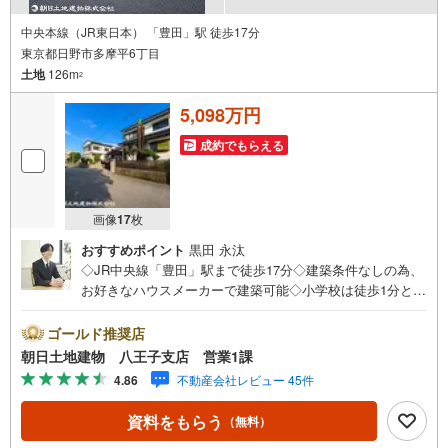
中央本線（JR東日本） 「豊田」駅 徒歩17分
東京都日野市多摩平6丁目
土地
126m
2
5,098万円
成約でもらえる
画像
17
枚
おすすめポイント
黒田 永汰
◇JR中央線「豊田」駅まで徒歩17分◇建築条件なしの為、
お好きなハウスメーカーで建築可能◇小学校は徒歩1分とお
子様に安心の立地◇敷地面積38坪以上！区画の整った分譲
地内、陽当り良好、現況更地です※バザール会場には、ベビ
ゴールド推奨店
ーベッドや キッズスペースをご用意しております。 小
朝日土地建物 八王子支店 営業1課
さなお子様連れでも、安心してご来場ください！資料請
4.86
不動産会社レビュー 45件
求、住宅ローンのご相談などお気軽にお問合せください！
スタッフ25名でお客様がご覧になったことのない情報を多
資料をもらう
（無料）
数ご用意しております。インターネット、チラシなどに掲