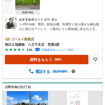
画像
15
枚
おすすめポイント
田中 康太
☆JR中央線「豊田」駅徒歩圏。利便性と落ち着きを兼ね備
えた旭が丘アドレス。☆陽当たりと開放感に恵まれた立地
で、心地よい新生活をスタート。☆建築条件付きだからこ
そ叶う、統一感ある美しい街並みと安心の住まいづくり。※
ゴールド推奨店
バザール会場には、ベビーベッドや キッズスペースをご
朝日土地建物 八王子支店 営業2課
用意しております。 小さなお子様連れでも、安心してご
4.86
不動産会社レビュー 45件
来場ください！資料請求、住宅ローンのご相談などお気軽
にお問合せください！スタッフ25名でお客様がご覧になっ
資料をもらう
（無料）
たことのない情報を多数ご用意しております。インターネ
ット、チラシなどに掲載できない物件も多数ございます！
ご案内時に他物件もご紹介可能です。 担当営業へご希望を
電話する
（通話料無料）
お伝えください！■ご案内方法ご自宅へお迎え・最寄り駅等
でお待ち合わせ、弊社へのご来社など、ご相談ください。
ご希望があれば周辺環境、お客様の希望に合わせた物件な
日野市旭が丘2丁目
どもご案内をいたします。お住まい探しは朝日土地建物
（株）八王子店 営業2課にお任せください！