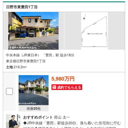
す！ /他社様掲載物件も併せてご紹介可能ですのでお気軽に
日野市東豊田1丁目
お問い合わせ下さい♪駐車場もございますので、お車での
お越しも大歓迎です！
中央本線（JR東日本） 「豊田」駅 徒歩18分
東京都日野市東豊田1丁目
土地
219.2m
2
5,980万円
成約でもらえる
画像
20
枚
おすすめポイント
荷山 太一
◆JR中央線「豊田」駅徒歩20分、落ち着いた住宅街に佇む