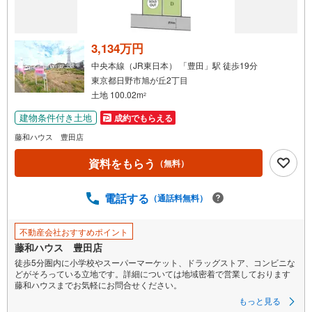
3,134万円
中央本線（JR東日本） 「豊田」駅 徒歩19分
東京都日野市旭が丘2丁目
土地 100.02m
2
建物条件付き土地
成約でもらえる
藤和ハウス 豊田店
資料をもらう
（無料）
電話する
（通話料無料）
不動産会社おすすめポイント
藤和ハウス 豊田店
徒歩5分圏内に小学校やスーパーマーケット、ドラッグストア、コンビニな
どがそろっている立地です。詳細については地域密着で営業しております
藤和ハウスまでお気軽にお問合せください。
もっと見る