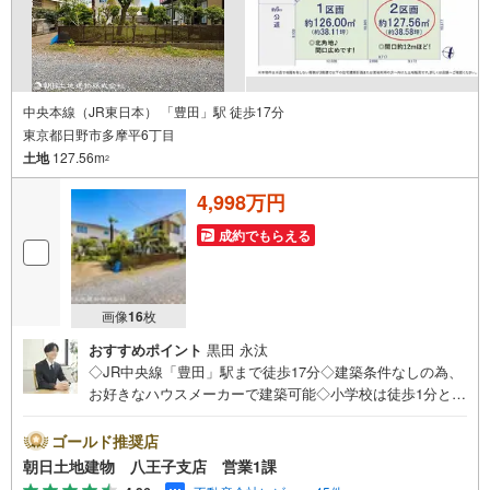
中央本線（JR東日本） 「豊田」駅 徒歩17分
東京都日野市多摩平6丁目
土地
127.56m
2
4,998万円
成約でもらえる
画像
16
枚
おすすめポイント
黒田 永汰
◇JR中央線「豊田」駅まで徒歩17分◇建築条件なしの為、
お好きなハウスメーカーで建築可能◇小学校は徒歩1分とお
子様に安心の立地◇敷地面積38坪以上！区画の整った分譲
地内、陽当り良好、現況更地です※バザール会場には、ベビ
ゴールド推奨店
ーベッドや キッズスペースをご用意しております。 小
朝日土地建物 八王子支店 営業1課
さなお子様連れでも、安心してご来場ください！資料請