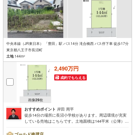
中央本線（JR東日本） 「豊田」駅 バス14分 滝合橋西 バス停下車 徒歩17分
東京都八王子市長沼町
土地
144m
2
2,490万円
成約でもらえる
画像
29
枚
おすすめポイント
岸田 周平
徒歩14分の場所に長沼小学校があります。周辺環境が充実
している売地はこちらです。土地面積は144平米（公簿）で
一押しです。第一種低層住居専用地域はストレスフリーな
生活を送ることができ、静かな生活に適しています。日当
ゴールド推奨店