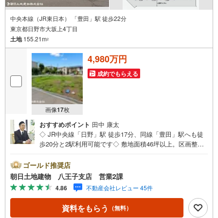
中央本線（JR東日本） 「豊田」駅 徒歩22分
東京都日野市大坂上4丁目
土地
155.21m
2
4,980万円
成約でもらえる
画像
17
枚
おすすめポイント
田中 康太
◇ JR中央線「日野」駅 徒歩17分、同線「豊田」駅へも徒
歩20分と2駅利用可能です◇ 敷地面積46坪以上。区画整理
された閑静な住宅街に位置する全5区画◇ 建築条件なし。
お好みのハウスメーカーや工務店にて、理想の邸宅を建築
ゴールド推奨店
していただけます※バザール会場には、ベビーベッドや キ
朝日土地建物 八王子支店 営業2課
ッズスペースをご用意しております。 小さなお子様連れ
4.86
不動産会社レビュー 45件
でも、安心してご来場ください！資料請求、住宅ローンの
ご相談などお気軽にお問合せください！スタッフ25名でお
資料をもらう
（無料）
客様がご覧になったことのない情報を多数ご用意しており