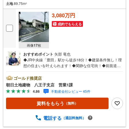
土地
89.75m
2
3,080万円
成約でもらえる
画像
17
枚
おすすめポイント
矢部 竜也
◆JR中央線「豊田」駅から徒歩18分！◆建築条件無し！理
想の住まいを叶えられます！◆閑静な住宅街！◆前面道路
は幅員8m！車移動も楽々!!◆陽当たり良好・南向き道路！
◆生活インフラも完備・充実した周辺環境！◆駅前には大
ゴールド推奨店
型ショッピングモールも完備！※バザール会場には、ベビー
朝日土地建物 八王子支店 営業1課
ベッドや キッズスペースをご用意しております。 小さ
4.86
不動産会社レビュー 45件
なお子様連れでも、安心してご来場ください！資料請求、
住宅ローンのご相談などお気軽にお問合せください！スタ
資料をもらう
（無料）
ッフ25名でお客様がご覧になったことのない情報を多数ご
用意しております。インターネット、チラシなどに掲載で
きない物件も多数ございます！ご案内時に他物件もご紹介
電話する
（通話料無料）
可能です。 担当営業へご希望をお伝えください！■ご案内
方法ご自宅へお迎え・最寄り駅等でお待ち合わせ、弊社へ