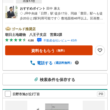
画像
17
枚
おすすめポイント
田中 康太
◇ JR中央線「日野」駅 徒歩17分、同線「豊田」駅へも徒
歩20分と2駅利用可能です◇ 敷地面積46坪以上。区画整理
された閑静な住宅街に位置する全5区画◇ 建築条件なし。
お好みのハウスメーカーや工務店にて、理想の邸宅を建築
ゴールド推奨店
していただけます※バザール会場には、ベビーベッドや キ
朝日土地建物 八王子支店 営業2課
ッズスペースをご用意しております。 小さなお子様連れ
4.86
不動産会社レビュー 45件
でも、安心してご来場ください！資料請求、住宅ローンの
ご相談などお気軽にお問合せください！スタッフ25名でお
資料をもらう
（無料）
客様がご覧になったことのない情報を多数ご用意しており
ます。インターネット、チラシなどに掲載できない物件も
多数ございます！ご案内時に他物件もご紹介可能です。 担
電話する
（通話料無料）
当営業へご希望をお伝えください！■ご案内方法ご自宅へお
迎え・最寄り駅等でお待ち合わせ、弊社へのご来社など、
こ
ご相談ください。ご希望があれば周辺環境、お客様の希望
検索条件を保存する
の
に合わせた物件などもご案内をいたします。お住まい探し
検
は朝日土地建物（株）八王子店 営業2課にお任せくださ
い！
索
日野市旭が丘2丁目
PR
条
件
で