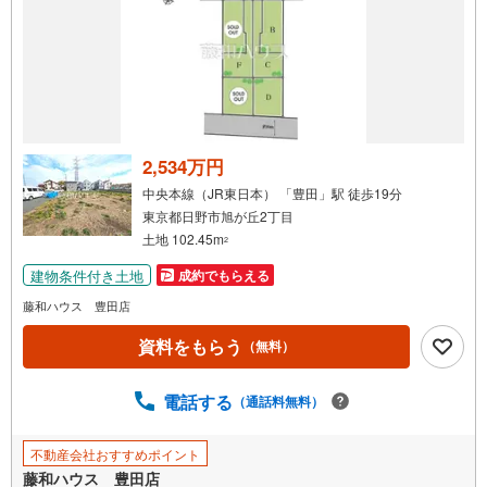
通
知
を
受
け
取
る
2,534万円
・
中央本線（JR東日本） 「豊田」駅 徒歩19分
条
東京都日野市旭が丘2丁目
件
土地 102.45m
2
を
建物条件付き土地
成約でもらえる
マ
イ
藤和ハウス 豊田店
ペ
資料をもらう
（無料）
ー
ジ
に
電話する
（通話料無料）
保
存
不動産会社おすすめポイント
す
藤和ハウス 豊田店