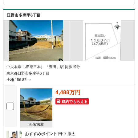
どもご案内をいたします。お住まい探しは朝日土地建物
（株）八王子店 営業2課にお任せください！
日野市多摩平6丁目
中央本線（JR東日本） 「豊田」駅 徒歩19分
東京都日野市多摩平6丁目
土地
156.87m
2
4,488万円
成約でもらえる
画像
16
枚
おすすめポイント
田中 康太