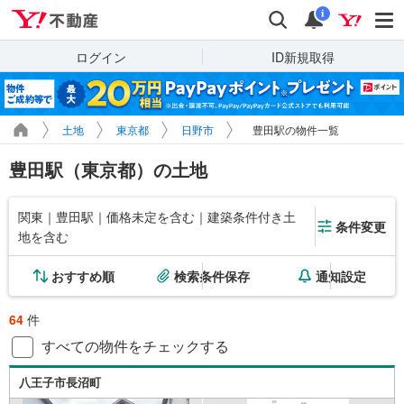
Yahoo!不動産
検索
通知
i
ログイン
ID新規取得
土地
東京都
日野市
豊田駅の物件一覧
豊田駅（東京都）の土地
関東｜豊田駅｜価格未定を含む｜建築条件付き土
条件変更
地を含む
おすすめ順
検索条件保存
通知設定
64
件
すべての物件をチェックする
八王子市長沼町