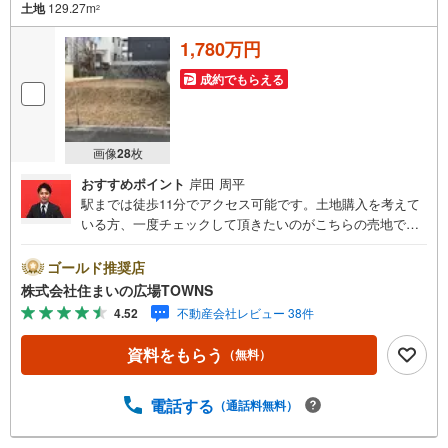
土地
129.27m
2
1,780万円
成約でもらえる
画像
28
枚
おすすめポイント
岸田 周平
駅までは徒歩11分でアクセス可能です。土地購入を考えて
いる方、一度チェックして頂きたいのがこちらの売地で
す。こちらの住宅用地は、周辺環境も好条件で住みやすく
ニーズの高いエリアにあります。土地面積は129.27平米
ゴールド推奨店
（公簿）です。第一種低層住居専用地域では主に1～2階建
株式会社住まいの広場TOWNS
ての低層住宅がゆったりと立ち並ぶような住宅街が形成さ
4.52
不動産会社レビュー 38件
れる傾向にあります。【年中無休/9:00～21:00】人気物件
は特にお問い合わせが集中するため、お早めにお電話下さ
資料をもらう
（無料）
い。「室内・現地を見学する」ボタンよりご予約頂くとご
見学がスムーズです。■その他、各種ご相談も承っておりま
す。○住宅ローンのご相談○ライフプランのシミュレーショ
電話する
（通話料無料）
ン■住まいの広場TOWNSからお客様へ経験豊富なスタッフ
が親身になってお客様に合った物件をご紹介させて頂きま