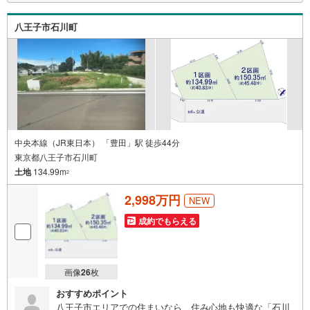
八王子市石川町
中央本線（JR東日本） 「豊田」駅 徒歩44分
東京都八王子市石川町
土地
134.99m
2
2,998万円
NEW
成約でもらえる
画像
26
枚
おすすめポイント
八王子市エリアでの住まいなら、住み心地も快適な「石川