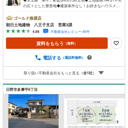
の広々とした整形地◆建築条件なし！お好きなハウスメー
カーで建築可能◆南東道路につき陽当たり良好な住環境◆
落ち着いた住宅街で住環境良好◆中学校・スーパーなど生
ゴールド推奨店
活利便施設も徒歩圏内※バザール会場には、ベビーベッド
朝日土地建物 八王子支店 営業3課
や キッズスペースをご用意しております。 小さなお子
4.86
不動産会社レビュー 45件
様連れでも、安心してご来場ください！資料請求、住宅ロ
ーンのご相談などお気軽にお問合せください！スタッフ25
資料をもらう
（無料）
名でお客様がご覧になったことのない情報を多数ご用意し
ております。インターネット、チラシなどに掲載できない
物件も多数ございます！ご案内時に他物件もご紹介可能で
電話する
（通話料無料）
す。 担当営業へご希望をお伝えください！■ご案内方法ご
自宅へお迎え・最寄り駅等でお待ち合わせ、弊社へのご来
取り扱い不動産会社をもっと見る（
全
1
社
）
社など、ご相談ください。ご希望があれば周辺環境、お客
様の希望に合わせた物件などもご案内をいたします。お住
まい探しは朝日土地建物（株）八王子店 営業3課にお任せ
日野市多摩平6丁目
ください！