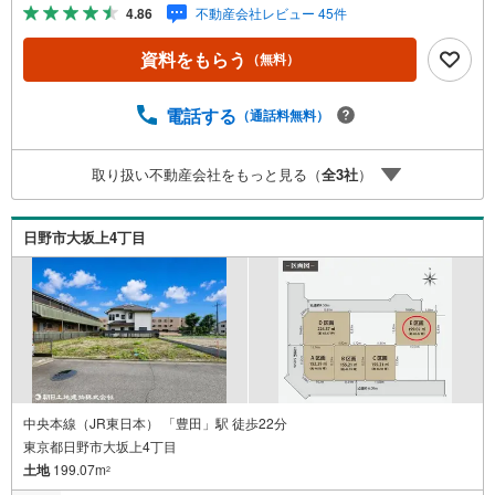
用意しております。 小さなお子様連れでも、安心してご
4.86
不動産会社レビュー 45件
来場ください！資料請求、住宅ローンのご相談などお気軽
にお問合せください！スタッフ25名でお客様がご覧になっ
資料をもらう
（無料）
たことのない情報を多数ご用意しております。インターネ
ット、チラシなどに掲載できない物件も多数ございます！
ご案内時に他物件もご紹介可能です。 担当営業へご希望を
電話する
（通話料無料）
お伝えください！■ご案内方法ご自宅へお迎え・最寄り駅等
でお待ち合わせ、弊社へのご来社など、ご相談ください。
取り扱い不動産会社をもっと見る（
全
3
社
）
ご希望があれば周辺環境、お客様の希望に合わせた物件な
どもご案内をいたします。お住まい探しは朝日土地建物
（株）八王子店 営業2課にお任せください！
日野市大坂上4丁目
中央本線（JR東日本） 「豊田」駅 徒歩22分
東京都日野市大坂上4丁目
土地
199.07m
2