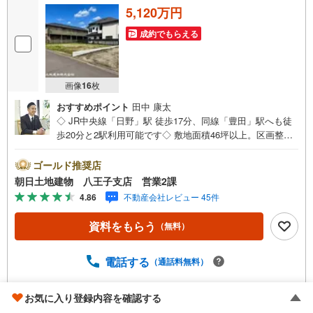
5,120万円
成約でもらえる
画像
16
枚
おすすめポイント
田中 康太
◇ JR中央線「日野」駅 徒歩17分、同線「豊田」駅へも徒
歩20分と2駅利用可能です◇ 敷地面積46坪以上。区画整理
された閑静な住宅街に位置する全5区画◇ 建築条件なし。
お好みのハウスメーカーや工務店にて、理想の邸宅を建築
ゴールド推奨店
していただけます※バザール会場には、ベビーベッドや キ
朝日土地建物 八王子支店 営業2課
ッズスペースをご用意しております。 小さなお子様連れ
4.86
不動産会社レビュー 45件
でも、安心してご来場ください！資料請求、住宅ローンの
ご相談などお気軽にお問合せください！スタッフ25名でお
資料をもらう
（無料）
客様がご覧になったことのない情報を多数ご用意しており
ます。インターネット、チラシなどに掲載できない物件も
多数ございます！ご案内時に他物件もご紹介可能です。 担
電話する
（通話料無料）
当営業へご希望をお伝えください！■ご案内方法ご自宅へお
迎え・最寄り駅等でお待ち合わせ、弊社へのご来社など、
お気に入り登録内容を確認する
ご相談ください。ご希望があれば周辺環境、お客様の希望
日野市大坂上4丁目