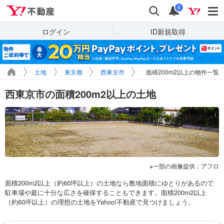
Yahoo!不動産
検索
通知
i
ログイン
ID新規取得
土地
東京都
西東京市
面積200m2以上の物件一覧
西東京市の面積200m2以上の土地
一部の画像提供：アフロ
面積200m2以上（約60坪以上）の土地なら敷地面積にゆとりがあるので
駐車場や庭に十分な広さを確保することもできます。面積200m2以上
（約60坪以上）の理想の土地をYahoo!不動産で見つけましょう。