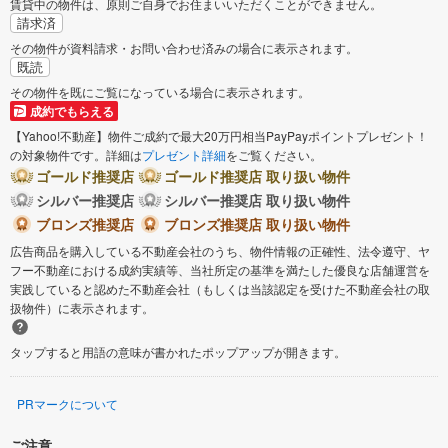
賃貸中の物件は、原則ご自身でお住まいいただくことができません。
請求済
その物件が資料請求・お問い合わせ済みの場合に表示されます。
既読
その物件を既にご覧になっている場合に表示されます。
成約でもらえる
【Yahoo!不動産】物件ご成約で最大20万円相当PayPayポイントプレゼント！
の対象物件です。詳細は
プレゼント詳細
をご覧ください。
ゴールド推奨店
ゴールド推奨店 取り扱い物件
シルバー推奨店
シルバー推奨店 取り扱い物件
ブロンズ推奨店
ブロンズ推奨店 取り扱い物件
広告商品を購入している不動産会社のうち、物件情報の正確性、法令遵守、ヤ
フー不動産における成約実績等、当社所定の基準を満たした優良な店舗運営を
実践していると認めた不動産会社（もしくは当該認定を受けた不動産会社の取
扱物件）に表示されます。
タップすると用語の意味が書かれたポップアップが開きます。
PRマークについて
ご注意