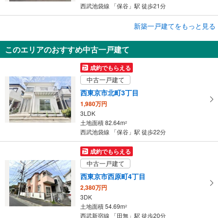
西武池袋線 「保谷」駅 徒歩21分
成約でもらえる
新築一戸建てをもっと見る
新築一戸建て
このエリアのおすすめ中古一戸建て
西東京市北町3丁目
5,580万円
成約でもらえる
3LDK
中古一戸建て
土地面積 108.97m
2
西武池袋線 「保谷」駅 バス14分 青嵐台 バス停下車 徒歩2分
西東京市北町3丁目
1,980万円
3LDK
土地面積 82.64m
2
西武池袋線 「保谷」駅 徒歩22分
成約でもらえる
中古一戸建て
西東京市西原町4丁目
2,380万円
3DK
土地面積 54.69m
2
西武新宿線 「田無」駅 徒歩20分