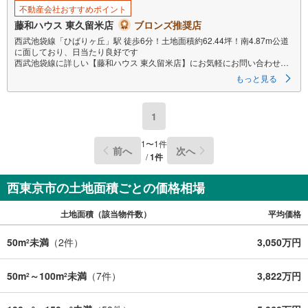
不動産会社おすすめポイント
藤和ハウス 東久留米店
ブロンズ推奨店
西武池袋線「ひばりヶ丘」駅 徒歩6分！土地面積約62.44坪！南4.87m公道
に面しており、日当たり良好です
西武池袋線に詳しい【藤和ハウス 東久留米店】にお気軽にお問い合わせく
ださいませ。
もっと見る
1
1
〜
1
件
前へ
次へ
/
1
件
西東京市の土地面積ごとの価格相場
土地面積（該当物件数）
平均価格
50m
未満
（
2
件）
3,050万円
2
50m
～100m
未満
（
7
件）
3,822万円
2
2