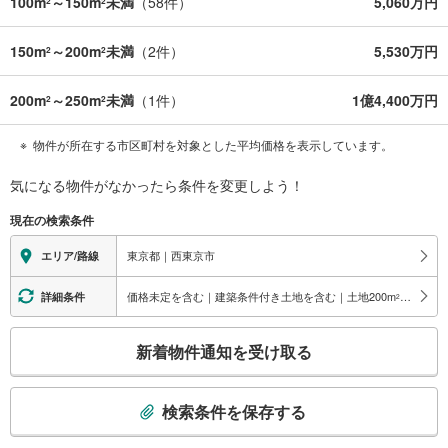
100m
～150m
未満
（
58
件）
5,060万円
2
2
150m
～200m
未満
（
2
件）
5,530万円
2
2
200m
～250m
未満
（
1
件）
1億4,400万円
2
2
物件が所在する市区町村を対象とした平均価格を表示しています。
気になる物件がなかったら
条件を変更しよう！
現在の検索条件
東京都｜西東京市
エリア/路線
価格未定を含む｜建築条件付き土地を含む｜土地200
m
以上
詳細条件
2
こ
新着物件通知を受け取る
の
検
索
検索条件を保存する
条
件