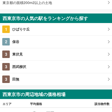
3LDK
東京都の面積200m2以上の土地
土地面積 101.39m
2
西武池袋線 「ひばりケ丘」駅 徒歩18分
西東京市の人気の駅をランキングから探す
1
ひばりケ丘
2
保谷
3
東伏見
3
西武柳沢
3
田無
西東京市の周辺地域の価格相場
エリア
平均価格
該当物件数