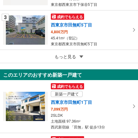
す
東京都西東京市下保谷5丁目
る
3
成約でもらえる
西東京市田無町5丁目
4,800万円
45.41m
（登記）
2
東京都西東京市田無町5丁目
5
もっと見る
成約でもらえる
西東京市芝久保町5丁目
4,680万円
このエリアのおすすめ新築一戸建て
121.78m
（登記）
2
東京都西東京市芝久保町5丁目
成約でもらえる
新築一戸建て
西東京市田無町1丁目
7,099万円
2SLDK
土地面積 97.36m
2
西武新宿線 「田無」駅 徒歩13分