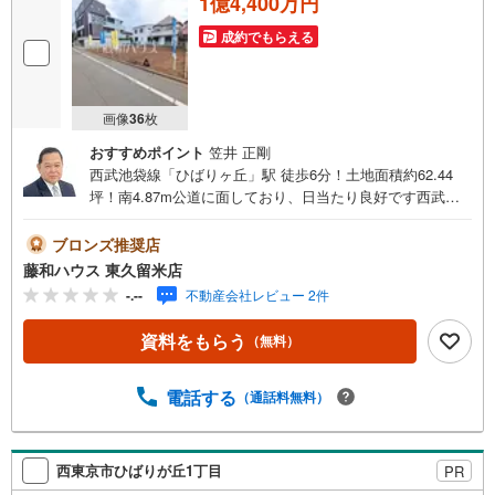
1億4,400万円
成約でもらえる
画像
36
枚
おすすめポイント
笠井 正剛
西武池袋線「ひばりヶ丘」駅 徒歩6分！土地面積約62.44
坪！南4.87m公道に面しており、日当たり良好です西武池
袋線に詳しい【藤和ハウス 東久留米店】にお気軽にお問い
合わせくださいませ。
ブロンズ推奨店
藤和ハウス 東久留米店
-.--
不動産会社レビュー 2件
資料をもらう
（無料）
電話する
（通話料無料）
西東京市ひばりが丘1丁目
PR