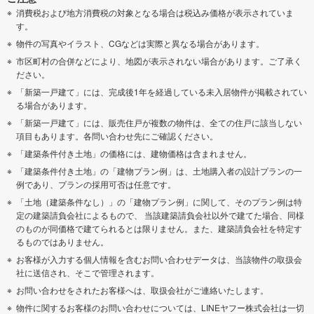
消費税および地方消費税の対象となる場合は税込み価格が表示されていま
す。
物件の写真やイラスト、CGなどは実際と異なる場合があります。
市区町村の合併などにより、地図が表示されない場合があります。ご了承く
ださい。
「新築一戸建て」には、完成後1年を経過している未入居物件が掲載されてい
る場合があります。
「新築一戸建て」には、販売住戸が複数の物件は、全ての住戸に該当しない
項目もあります。各問い合わせ先にご確認ください。
「建築条件付き土地」の価格には、建物価格は含まれません。
「建築条件付き土地」の「建物プラン例」は、土地購入者の設計プランの一
例であり、プランの採用可否は任意です。
「土地（建築条件なし）」の「建物プラン例」に関して、そのプラン例は特
定の建築請負会社によるもので、 当該建築請負会社以外で建てた場合、同様
のものが同価格で建てられるとは限りません。また、建築請負会社を特定す
るものではありません。
お客様が入力する個人情報を含むお問い合わせデータは、当該物件の取扱会
社に送信され、そこで管理されます。
お問い合わせをされたお客様へは、取扱会社がご連絡いたします。
物件に関するお客様のお問い合わせについては、LINEヤフー株式会社は一切