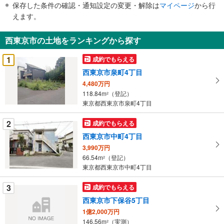
保存した条件の確認・通知設定の変更・解除は
マイページ
から行
で
えます。
通
知
西東京市の土地をランキングから探す
を
受
1
成約でもらえる
け
西東京市泉町4丁目
取
4,480万円
る
118.84m
（登記）
2
・
東京都西東京市泉町4丁目
条
件
2
成約でもらえる
を
西東京市中町4丁目
マ
3,990万円
イ
66.54m
（登記）
2
ペ
東京都西東京市中町4丁目
ー
ジ
3
成約でもらえる
に
西東京市下保谷5丁目
保
1億2,000万円
存
146.56m
（実測）
2