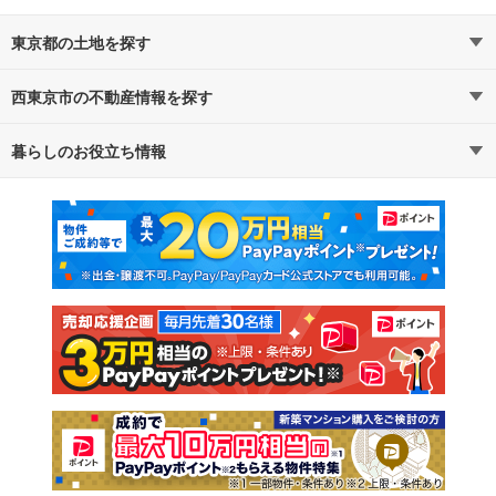
東京都の土地を探す
西東京市の不動産情報を探す
路線・駅から探す
地域から探す
暮らしのお役立ち情報
不動産・住宅
賃貸住宅
通勤・通学時間から探す
地図から探す
マンションカタログ
教えて！住まいの先生
新築マンション
中古マンション
新築一戸建て
中古一戸建て
注文住宅
土地
売却査定