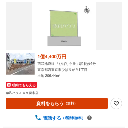
1億4,400万円
西武池袋線 「ひばりケ丘」駅 徒歩6分
東京都西東京市ひばりが丘1丁目
土地 206.44m
2
成約でもらえる
藤和ハウス 東久留米店
資料をもらう
（無料）
電話する
（通話料無料）