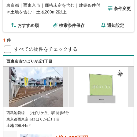
東京都｜西東京市｜価格未定を含む｜建築条件付
条件変更
き土地を含む｜土地200m2以上
おすすめ順
検索条件保存
通知設定
1
件
すべての物件をチェックする
西東京市ひばりが丘1丁目
西武池袋線 「ひばりケ丘」駅 徒歩6分
東京都西東京市ひばりが丘1丁目
土地
206.44m
2