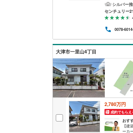
まで
シルバー推
ンイ
センチュリー2
分＜
きる
全室
0078-6014
大津市一里山4丁目
2,780万円
成約でもらえ
おす
【建
ーカ