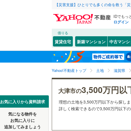
【災害支援】ひとりでも多くの命を救う「災
IDでもっ
ログイン
借りる
北海道
JR
北海道
東海道本線
こだわり条件
配置、向き、
賃貸住宅
新築マンション
中古マンシ
湖西線
(
63
前道6m
大津市
赤尾町
(
(
9
1
東北
青森
平坦地
（
近江八幡
稲葉台
(
1
私鉄・その他
近江鉄道
関東
東京
Yahoo!不動産トップ
土地
滋賀県
栗東市
大萱
(
1
(
)
8
信楽高原
販売、価格、
湖南市
国分
(
3
(
)
2
信越・北陸
新潟
3,500万円以
更地渡し
大津市の
米原市
神領
(
2
(
)
2
東海
愛知
お気に入りから資料請求
理想の土地を3,500万円以下から探し
立地
愛知郡愛
錦織
(
2
)
詳しく検索できるので3,500万円以下
気になる物件を
最寄りの
近畿
大阪
犬上郡多
比叡平
(
2
お気に入りに
追加してみましょう
青山
(
2
)
オンライン対