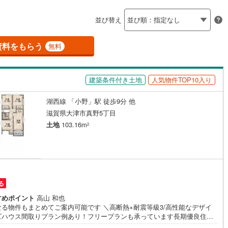
島根
岡山
広島
山口
原
(
1
)
荒川
(
2
)
ン内見(相談)可
（
0
）
IT重説可
（
1
）
並び替え
香川
愛媛
高知
)
北比良
(
14
)
保存した条件を見る
資料をもらう
ン対応とは？
無料
八屋戸
(
8
)
佐賀
長崎
熊本
大分
)
和邇北浜
(
6
)
建築条件付き土地
人気物件TOP10入り
町
(
1
)
湖西線 「小野」駅 徒歩9分 他
この条件で検索する
この条件で検索する
この条件で検索する
この条件で検索する
この条件で検索する
この条件で検索する
市区町村以下を選択
市区町村を選択す
駅を選択する
滋賀県大津市真野5丁目
土地
103.16m
2
る
すめポイント
高山 和也
なる物件もまとめてご案内可能です ＼高断熱×耐震等級3/高性能なデザイ
ズハウス間取りプラン例あり！フリープランも承っています長期優良住宅
対応可能（別途費用）＜立地＞・真野小学校まで徒歩約14分・真野中学校