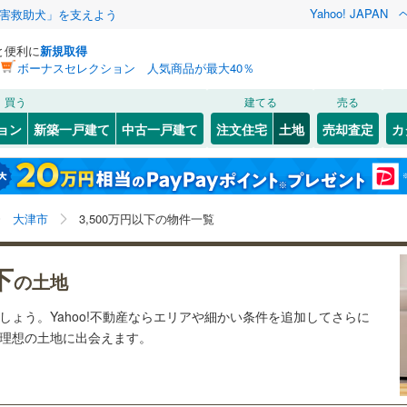
Yahoo! JAPAN
害救助犬」を支えよう
と便利に
新規取得
ボーナスセレクション 人気商品が最大40％
検索条件を保存しました
買う
建てる
売る
（JR東海）
(
0
)
東海道本線（JR西日本）
(
23
)
建ち方、日当たり
ョン
新築一戸建て
中古一戸建て
注文住宅
土地
売却査定
カ
この検索条件の新着物件通知は、
マイページ
から設定できます。
)
草津線
(
0
)
以上
（
12
）
角地
（
6
）
0
)
)
彦根市
石山寺
(
(
23
1
)
)
岩手
宮城
秋田
山形
8
）
整形地
（
27
）
市
)
(
0
)
草津市
追分町
(
(
7
1
)
)
近江本線
(
0
)
近江鉄道多賀線
(
0
)
滋賀県、大津市、3,500万円、建築条件付き土地を含む
神奈川
埼玉
千葉
茨城
大津市
3,500万円以下の物件一覧
)
甲賀市
大平
(
1
(
)
29
)
鐵道
(
0
)
京阪京津線
(
2
)
契約、入居関連など
)
高島市
木の岡町
(
116
(
1
)
)
長野
富山
石川
福井
下
（
6
）
第一種低層住居専用地域
（
3
）
の土地
)
蒲生郡日野町
瀬田
(
1
)
(
41
)
閉じる
閉じる
お気に入りリストを見る
お気に入りリストを見る
閉じる
閉じる
岐阜
静岡
三重
ましょう。Yahoo!不動産ならエリアや細かい条件を追加してさらに
検索条件を保存する
荘町
(
0
)
犬上郡豊郷町
西の庄
(
1
)
(
0
)
の理想の土地に出会えます。
マイページ
駅が始発駅
（
0
）
海まで2km以内
（
0
）
兵庫
京都
滋賀
奈良
賀町
)
(
1
)
若葉台
(
2
)
真野
(
1
)
応