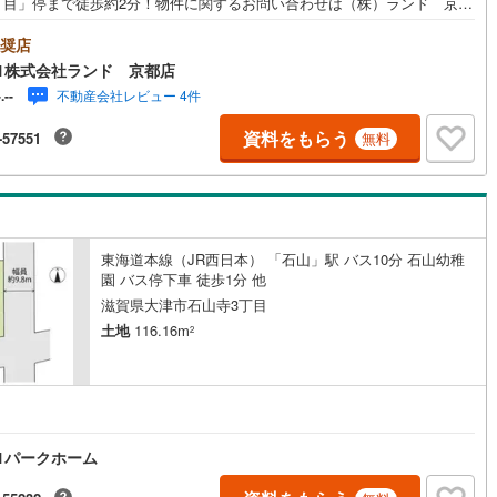
丁目」停まで徒歩約2分！物件に関するお問い合わせは（株）ランド 京都
でお気軽にお問い合わせくださいませ！＜センチュリー21ランドについて
センチュリー21ランド京都店は・・・ お客様のご希望をお客様の目線でご
奨店
いただけるお住いを全力でお探し致します！●購入・売却・ローンのご相談
1株式会社ランド 京都店
、些細なことでもお気軽にご相談下さいませ！●リフォームのご相談も承っ
不動産会社レビュー 4件
-.--
ます。○京阪鴨東線 「出町柳」駅 徒歩約6分○京都市営地下鉄烏丸線 「今
駅 徒歩約10分○営業時間:10:00～20:00（火曜日・水曜日定休日※祝日は
資料をもらう
-57551
無料
）事前にご連絡いただけますと、スムーズにご案内が可能です。ご連絡お
しております！
東海道本線（JR西日本） 「石山」駅 バス10分 石山幼稚
園 バス停下車 徒歩1分 他
滋賀県大津市石山寺3丁目
土地
116.16m
2
1パークホーム