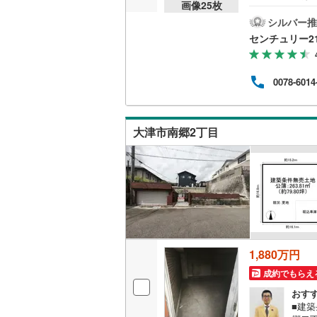
画像
25
枚
小学
坦地
シルバー推
め、
センチュリー2
0％
ます
す 
0078-6014
歩約2
ナー
り！
能！
大津市南郷2丁目
お気
1,880万円
成約でもらえ
おす
■建築