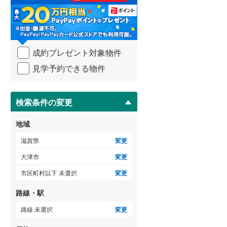
る
・
条
件
を
成約プレゼント対象物件
マ
イ
見学予約できる物件
ペ
ー
ジ
に
検索条件の変更
保
存
地域
す
る
滋賀県
変更
大津市
変更
市区町村以下 未選択
変更
路線・駅
路線 未選択
変更