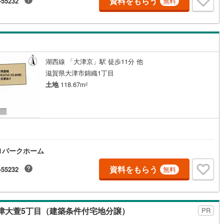
資料をもらう
-55232
無料
湖西線 「大津京」駅 徒歩11分 他
滋賀県大津市錦織1丁目
土地
118.67m
2
1パークホーム
資料をもらう
-55232
無料
津大萱5丁目（建築条件付宅地分譲）
PR