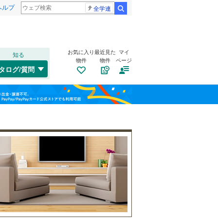
ヘルプ
全学連
検索
お気に入り
最近見た
マイ
知る
物件
物件
ページ
北陸本線
(
0
)
タログ/質問
東海道新幹線
(
0
)
南道路
（
9
）
長浜市
一里山
(
(
30
1
)
)
福島
古家あり
（
10
）
守山市
大江
(
1
(
)
2
)
近江鉄道八日市線
(
0
)
栃木
群馬
山梨
野洲市
萱野浦
(
(
0
1
)
)
京阪石山坂本線
(
27
)
東近江市
栄町
(
1
)
(
16
)
蒲生郡竜王町
南郷
(
2
)
(
3
)
犬上郡甲良町
野郷原
(
1
)
(
0
)
小学校まで1km以内
（
5
）
和歌山
坂本
(
2
)
稲津
(
1
)