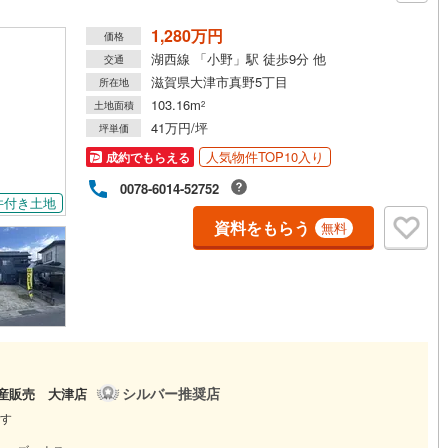
1,280万円
価格
湖西線 「小野」駅 徒歩9分 他
交通
滋賀県大津市真野5丁目
所在地
103.16m
土地面積
2
41万円/坪
坪単価
人気物件TOP10入り
成約でもらえる
0078-6014-52752
件付き土地
資料をもらう
無料
シルバー推奨店
動産販売 大津店
す