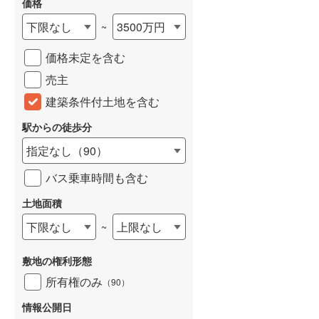
価格
下限なし
3500万円
~
価格未定を含む
売主
建築条件付土地を含む
駅からの徒歩分
指定なし
（
90
）
バス乗車時間も含む
土地面積
下限なし
上限なし
~
敷地の権利形態
所有権のみ
（
90
）
情報公開日