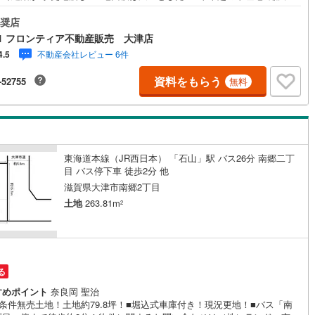
校まで徒歩9分でお子様の通学に便利！ 特徴・道路との高低差が少ない平
で、周囲との境界も分かりやすい地形です・接道間口が約14.2mと広いた
奨店
並列駐車複数台や開放的な外観デザインの設計が可能です・建ぺい率6
1 フロンティア不動産販売 大津店
、容積率200％の地域のため、3階建てやボリュームのある設計にも適してい
不動産会社レビュー 6件
4.5
・周辺は落ち着いた住環境が広がり、のびのびとした暮らしが実現できま
立地・大津市立瀬田東小学校まで徒歩約9分・大津市立瀬田北中学校まで徒
資料をもらう
-52755
無料
3分 弊社が選ばれる理由 1.お金の扱い方のプロ、ファイナンシャルプラン
が資金計画をサポート！2.買い替えなどにも対応できる売却専門チームあ
3.たくさんの銀行と繋がりがあるため、最も低金利になるように審査が可
弊社は専門家同士が連携をとっているため、より多くの知見がございます
軽にお問合せください！
東海道本線（JR西日本） 「石山」駅 バス26分 南郷二丁
目 バス停下車 徒歩2分 他
滋賀県大津市南郷2丁目
土地
263.81m
2
る
すめポイント
奈良岡 聖治
条件無売土地！土地約79.8坪！■堀込式車庫付き！現況更地！■バス「南