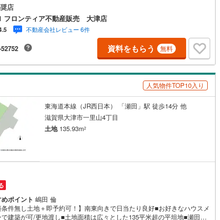
徒歩約24分・「スーパーマーケットバロー真野店」まで徒歩約4分・「セブ
奨店
レブン大津真野4丁目店」まで徒歩約2分・「琵琶湖大橋病院」まで徒歩約9
1 フロンティア不動産販売 大津店
プラン例（間取り）＞※間取り変更可能です・家族の様子を見ながら料理で
不動産会社レビュー 6件
4.5
対面キッチン・SICや洗面収納有り！お部屋の中もスッキリ片付きますね・
2面採光で採光・通風良好のお部屋
資料をもらう
-52752
無料
人気物件TOP10入り
東海道本線（JR西日本） 「瀬田」駅 徒歩14分 他
滋賀県大津市一里山4丁目
土地
135.93m
2
る
すめポイント
嶋田 倫
築条件無し土地＋即予約可！】南東向きで日当たり良好■お好きなハウスメ
ーで建築が可/更地渡し■土地面積は広々とした135平米超の平坦地■瀬田東