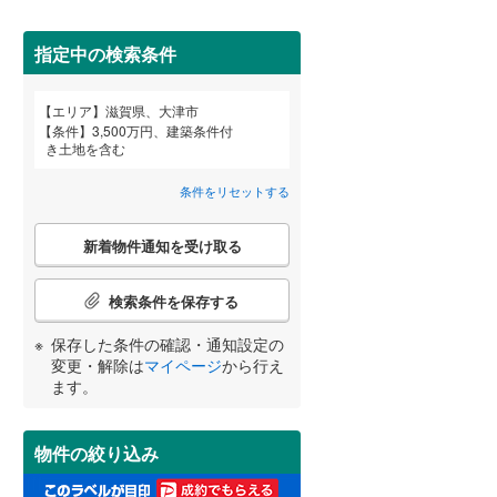
小野
(
1
)
指定中の検索条件
木戸
(
2
)
詳しく見る
エリア
滋賀県、大津市
南小松
(
10
)
宮崎
鹿児島
沖縄
条件
3,500万円、建築条件付
き土地を含む
和邇高城
(
3
)
条件をリセットする
こ
する
る
条件をリセットする
条件をリセットする
条件をリセットする
条件をリセットする
条件をリセットする
条件をリセットする
新着物件通知を受け取る
の
検
索
検索条件を保存する
条
件
保存した条件の確認・通知設定の
で
変更・解除は
マイページ
から行え
通
ます。
知
を
受
物件の絞り込み
け
取