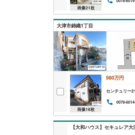
0078-6014
画像
21
枚
大津市錦織1丁目
980万円
センチュリー2
0078-6014
画像
18
枚
【大和ハウス】セキュレア大