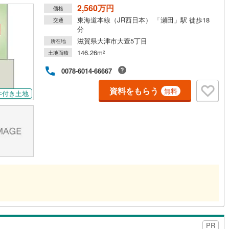
2,560万円
価格
東海道本線（JR西日本） 「瀬田」駅 徒歩18
交通
分
滋賀県大津市大萱5丁目
所在地
146.26m
土地面積
2
0078-6014-66667
資料をもらう
無料
件付き土地
PR