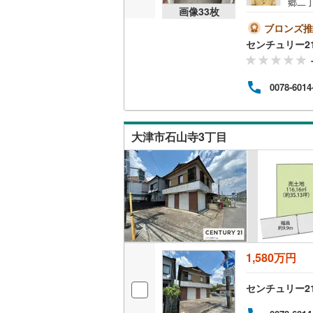
郷二
画像
33
枚
店ま
＞●
ブロンズ推
満足
センチュリー2
など
ており
出川」
0078-6014
営業
待ち
大津市石山寺3丁目
1,580万円
センチュリー2