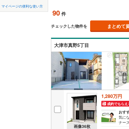
中国
鳥取
マイページの便利な使い方
大石小田
オンライ
90
件
四国
徳島
北小松
(
2
まとめて
オンライ
チェックした物件を
大物
(
2
)
九州・沖縄
福岡
南比良
(
5
大津市真野5丁目
南郷上山
0
0
0
0
0
0
該当物件
該当物件
該当物件
該当物件
該当物件
該当物件
件
件
件
件
件
件
1,280万円
成約でもらえ
おす
気に
ナー
画像
36
枚
にも