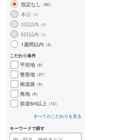
指定なし
（
90
）
本日
（
0
）
3日以内
（
0
）
5日以内
（
0
）
1週間以内
（
3
）
こだわり条件
平坦地
（
8
）
整形地
（
27
）
南道路
（
9
）
角地
（
6
）
前道6m以上
（
12
）
すべてのこだわりを見る
キーワードで探す